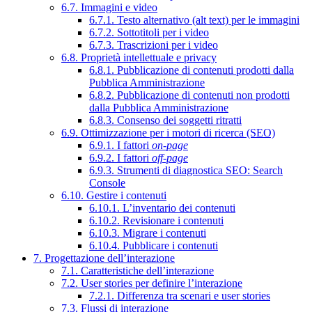
6.7. Immagini e video
6.7.1. Testo alternativo (alt text) per le immagini
6.7.2. Sottotitoli per i video
6.7.3. Trascrizioni per i video
6.8. Proprietà intellettuale e privacy
6.8.1. Pubblicazione di contenuti prodotti dalla
Pubblica Amministrazione
6.8.2. Pubblicazione di contenuti non prodotti
dalla Pubblica Amministrazione
6.8.3. Consenso dei soggetti ritratti
6.9. Ottimizzazione per i motori di ricerca (SEO)
6.9.1. I fattori
on-page
6.9.2. I fattori
off-page
6.9.3. Strumenti di diagnostica SEO: Search
Console
6.10. Gestire i contenuti
6.10.1. L’inventario dei contenuti
6.10.2. Revisionare i contenuti
6.10.3. Migrare i contenuti
6.10.4. Pubblicare i contenuti
7. Progettazione dell’interazione
7.1. Caratteristiche dell’interazione
7.2. User stories per definire l’interazione
7.2.1. Differenza tra scenari e user stories
7.3. Flussi di interazione