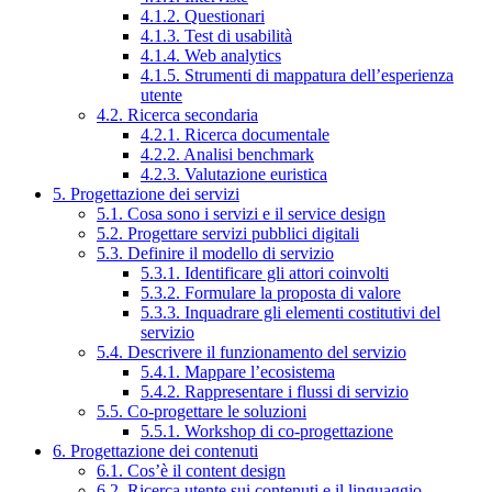
4.1.2. Questionari
4.1.3. Test di usabilità
4.1.4. Web analytics
4.1.5. Strumenti di mappatura dell’esperienza
utente
4.2. Ricerca secondaria
4.2.1. Ricerca documentale
4.2.2. Analisi benchmark
4.2.3. Valutazione euristica
5. Progettazione dei servizi
5.1. Cosa sono i servizi e il service design
5.2. Progettare servizi pubblici digitali
5.3. Definire il modello di servizio
5.3.1. Identificare gli attori coinvolti
5.3.2. Formulare la proposta di valore
5.3.3. Inquadrare gli elementi costitutivi del
servizio
5.4. Descrivere il funzionamento del servizio
5.4.1. Mappare l’ecosistema
5.4.2. Rappresentare i flussi di servizio
5.5. Co-progettare le soluzioni
5.5.1. Workshop di co-progettazione
6. Progettazione dei contenuti
6.1. Cos’è il content design
6.2. Ricerca utente sui contenuti e il linguaggio