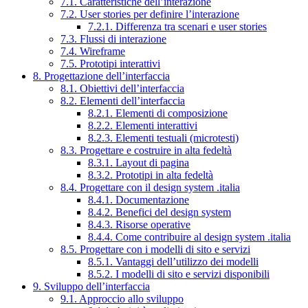
7.1. Caratteristiche dell’interazione
7.2. User stories per definire l’interazione
7.2.1. Differenza tra scenari e user stories
7.3. Flussi di interazione
7.4. Wireframe
7.5. Prototipi interattivi
8. Progettazione dell’interfaccia
8.1. Obiettivi dell’interfaccia
8.2. Elementi dell’interfaccia
8.2.1. Elementi di composizione
8.2.2. Elementi interattivi
8.2.3. Elementi testuali (microtesti)
8.3. Progettare e costruire in alta fedeltà
8.3.1. Layout di pagina
8.3.2. Prototipi in alta fedeltà
8.4. Progettare con il design system .italia
8.4.1. Documentazione
8.4.2. Benefici del design system
8.4.3. Risorse operative
8.4.4. Come contribuire al design system .italia
8.5. Progettare con i modelli di sito e servizi
8.5.1. Vantaggi dell’utilizzo dei modelli
8.5.2. I modelli di sito e servizi disponibili
9. Sviluppo dell’interfaccia
9.1. Approccio allo sviluppo