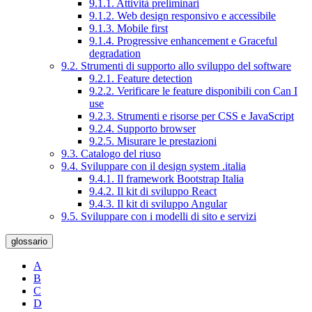
9.1.1. Attività preliminari
9.1.2. Web design responsivo e accessibile
9.1.3. Mobile first
9.1.4. Progressive enhancement e Graceful
degradation
9.2. Strumenti di supporto allo sviluppo del software
9.2.1. Feature detection
9.2.2. Verificare le feature disponibili con Can I
use
9.2.3. Strumenti e risorse per CSS e JavaScript
9.2.4. Supporto browser
9.2.5. Misurare le prestazioni
9.3. Catalogo del riuso
9.4. Sviluppare con il design system .italia
9.4.1. Il framework Bootstrap Italia
9.4.2. Il kit di sviluppo React
9.4.3. Il kit di sviluppo Angular
9.5. Sviluppare con i modelli di sito e servizi
glossario
A
B
C
D