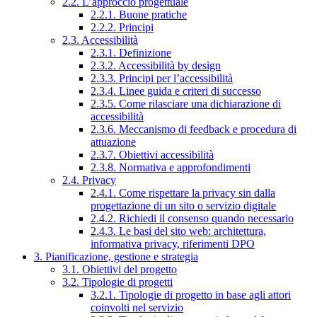
2.2. L’approccio progettuale
2.2.1. Buone pratiche
2.2.2. Principi
2.3. Accessibilità
2.3.1. Definizione
2.3.2. Accessibilità by design
2.3.3. Principi per l’accessibilità
2.3.4. Linee guida e criteri di successo
2.3.5. Come rilasciare una dichiarazione di
accessibilità
2.3.6. Meccanismo di feedback e procedura di
attuazione
2.3.7. Obiettivi accessibilità
2.3.8. Normativa e approfondimenti
2.4. Privacy
2.4.1. Come rispettare la privacy sin dalla
progettazione di un sito o servizio digitale
2.4.2. Richiedi il consenso quando necessario
2.4.3. Le basi del sito web: architettura,
informativa privacy, riferimenti DPO
3. Pianificazione, gestione e strategia
3.1. Obiettivi del progetto
3.2. Tipologie di progetti
3.2.1. Tipologie di progetto in base agli attori
coinvolti nel servizio