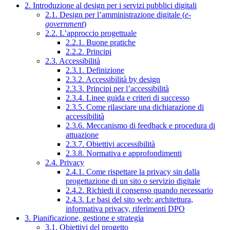
2. Introduzione al design per i servizi pubblici digitali
2.1. Design per l’amministrazione digitale (
e-
government
)
2.2. L’approccio progettuale
2.2.1. Buone pratiche
2.2.2. Principi
2.3. Accessibilità
2.3.1. Definizione
2.3.2. Accessibilità by design
2.3.3. Principi per l’accessibilità
2.3.4. Linee guida e criteri di successo
2.3.5. Come rilasciare una dichiarazione di
accessibilità
2.3.6. Meccanismo di feedback e procedura di
attuazione
2.3.7. Obiettivi accessibilità
2.3.8. Normativa e approfondimenti
2.4. Privacy
2.4.1. Come rispettare la privacy sin dalla
progettazione di un sito o servizio digitale
2.4.2. Richiedi il consenso quando necessario
2.4.3. Le basi del sito web: architettura,
informativa privacy, riferimenti DPO
3. Pianificazione, gestione e strategia
3.1. Obiettivi del progetto