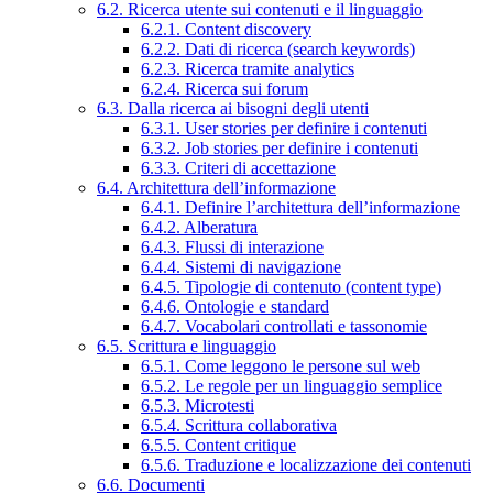
6.2. Ricerca utente sui contenuti e il linguaggio
6.2.1. Content discovery
6.2.2. Dati di ricerca (search keywords)
6.2.3. Ricerca tramite analytics
6.2.4. Ricerca sui forum
6.3. Dalla ricerca ai bisogni degli utenti
6.3.1. User stories per definire i contenuti
6.3.2. Job stories per definire i contenuti
6.3.3. Criteri di accettazione
6.4. Architettura dell’informazione
6.4.1. Definire l’architettura dell’informazione
6.4.2. Alberatura
6.4.3. Flussi di interazione
6.4.4. Sistemi di navigazione
6.4.5. Tipologie di contenuto (content type)
6.4.6. Ontologie e standard
6.4.7. Vocabolari controllati e tassonomie
6.5. Scrittura e linguaggio
6.5.1. Come leggono le persone sul web
6.5.2. Le regole per un linguaggio semplice
6.5.3. Microtesti
6.5.4. Scrittura collaborativa
6.5.5. Content critique
6.5.6. Traduzione e localizzazione dei contenuti
6.6. Documenti