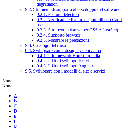
degradation
9.2. Strumenti di supporto allo sviluppo del software
9.2.1. Feature detection
9.2.2. Verificare le feature disponibili con Can I
use
9.2.3. Strumenti e risorse per CSS e JavaScript
9.2.4. Supporto browser
9.2.5. Misurare le prestazioni
9.3. Catalogo del riuso
9.4. Sviluppare con il design system .italia
9.4.1. Il framework Bootstrap Italia
9.4.2. Il kit di sviluppo React
9.4.3. Il kit di sviluppo Angular
9.5. Sviluppare con i modelli di sito e servizi
None
None
A
B
C
D
E
I
M