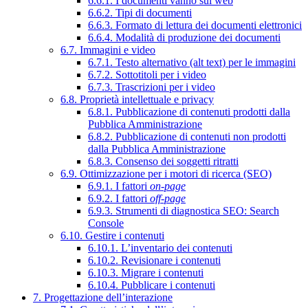
6.6.1. I documenti vanno sul web
6.6.2. Tipi di documenti
6.6.3. Formato di lettura dei documenti elettronici
6.6.4. Modalità di produzione dei documenti
6.7. Immagini e video
6.7.1. Testo alternativo (alt text) per le immagini
6.7.2. Sottotitoli per i video
6.7.3. Trascrizioni per i video
6.8. Proprietà intellettuale e privacy
6.8.1. Pubblicazione di contenuti prodotti dalla
Pubblica Amministrazione
6.8.2. Pubblicazione di contenuti non prodotti
dalla Pubblica Amministrazione
6.8.3. Consenso dei soggetti ritratti
6.9. Ottimizzazione per i motori di ricerca (SEO)
6.9.1. I fattori
on-page
6.9.2. I fattori
off-page
6.9.3. Strumenti di diagnostica SEO: Search
Console
6.10. Gestire i contenuti
6.10.1. L’inventario dei contenuti
6.10.2. Revisionare i contenuti
6.10.3. Migrare i contenuti
6.10.4. Pubblicare i contenuti
7. Progettazione dell’interazione