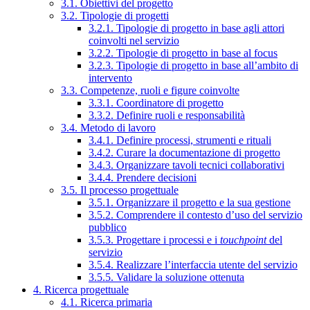
3.1. Obiettivi del progetto
3.2. Tipologie di progetti
3.2.1. Tipologie di progetto in base agli attori
coinvolti nel servizio
3.2.2. Tipologie di progetto in base al focus
3.2.3. Tipologie di progetto in base all’ambito di
intervento
3.3. Competenze, ruoli e figure coinvolte
3.3.1. Coordinatore di progetto
3.3.2. Definire ruoli e responsabilità
3.4. Metodo di lavoro
3.4.1. Definire processi, strumenti e rituali
3.4.2. Curare la documentazione di progetto
3.4.3. Organizzare tavoli tecnici collaborativi
3.4.4. Prendere decisioni
3.5. Il processo progettuale
3.5.1. Organizzare il progetto e la sua gestione
3.5.2. Comprendere il contesto d’uso del servizio
pubblico
3.5.3. Progettare i processi e i
touchpoint
del
servizio
3.5.4. Realizzare l’interfaccia utente del servizio
3.5.5. Validare la soluzione ottenuta
4. Ricerca progettuale
4.1. Ricerca primaria