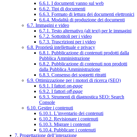
6.6.1. I documenti vanno sul web
6.6.2. Tipi di documenti
6.6.3. Formato di lettura dei documenti elettronici
6.6.4. Modalità di produzione dei documenti
6.7. Immagini e video
6.7.1. Testo alternativo (alt text) per le immagini
6.7.2. Sottotitoli per i video
6.7.3. Trascrizioni per i video
6.8. Proprietà intellettuale e privacy
6.8.1. Pubblicazione di contenuti prodotti dalla
Pubblica Amministrazione
6.8.2. Pubblicazione di contenuti non prodotti
dalla Pubblica Amministrazione
6.8.3. Consenso dei soggetti ritratti
6.9. Ottimizzazione per i motori di ricerca (SEO)
6.9.1. I fattori
on-page
6.9.2. I fattori
off-page
6.9.3. Strumenti di diagnostica SEO: Search
Console
6.10. Gestire i contenuti
6.10.1. L’inventario dei contenuti
6.10.2. Revisionare i contenuti
6.10.3. Migrare i contenuti
6.10.4. Pubblicare i contenuti
7. Progettazione dell’interazione