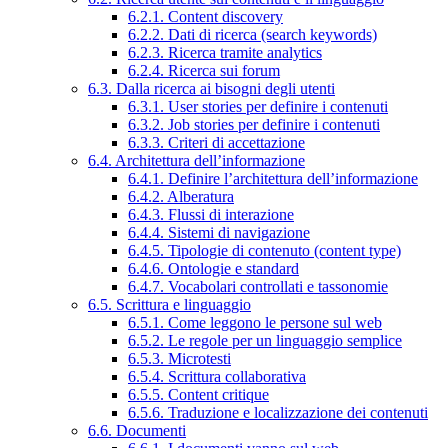
6.2.1. Content discovery
6.2.2. Dati di ricerca (search keywords)
6.2.3. Ricerca tramite analytics
6.2.4. Ricerca sui forum
6.3. Dalla ricerca ai bisogni degli utenti
6.3.1. User stories per definire i contenuti
6.3.2. Job stories per definire i contenuti
6.3.3. Criteri di accettazione
6.4. Architettura dell’informazione
6.4.1. Definire l’architettura dell’informazione
6.4.2. Alberatura
6.4.3. Flussi di interazione
6.4.4. Sistemi di navigazione
6.4.5. Tipologie di contenuto (content type)
6.4.6. Ontologie e standard
6.4.7. Vocabolari controllati e tassonomie
6.5. Scrittura e linguaggio
6.5.1. Come leggono le persone sul web
6.5.2. Le regole per un linguaggio semplice
6.5.3. Microtesti
6.5.4. Scrittura collaborativa
6.5.5. Content critique
6.5.6. Traduzione e localizzazione dei contenuti
6.6. Documenti