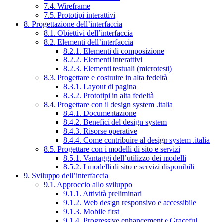
7.4. Wireframe
7.5. Prototipi interattivi
8. Progettazione dell’interfaccia
8.1. Obiettivi dell’interfaccia
8.2. Elementi dell’interfaccia
8.2.1. Elementi di composizione
8.2.2. Elementi interattivi
8.2.3. Elementi testuali (microtesti)
8.3. Progettare e costruire in alta fedeltà
8.3.1. Layout di pagina
8.3.2. Prototipi in alta fedeltà
8.4. Progettare con il design system .italia
8.4.1. Documentazione
8.4.2. Benefici del design system
8.4.3. Risorse operative
8.4.4. Come contribuire al design system .italia
8.5. Progettare con i modelli di sito e servizi
8.5.1. Vantaggi dell’utilizzo dei modelli
8.5.2. I modelli di sito e servizi disponibili
9. Sviluppo dell’interfaccia
9.1. Approccio allo sviluppo
9.1.1. Attività preliminari
9.1.2. Web design responsivo e accessibile
9.1.3. Mobile first
9.1.4. Progressive enhancement e Graceful