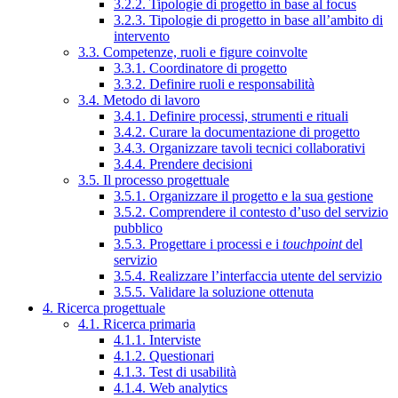
3.2.2. Tipologie di progetto in base al focus
3.2.3. Tipologie di progetto in base all’ambito di
intervento
3.3. Competenze, ruoli e figure coinvolte
3.3.1. Coordinatore di progetto
3.3.2. Definire ruoli e responsabilità
3.4. Metodo di lavoro
3.4.1. Definire processi, strumenti e rituali
3.4.2. Curare la documentazione di progetto
3.4.3. Organizzare tavoli tecnici collaborativi
3.4.4. Prendere decisioni
3.5. Il processo progettuale
3.5.1. Organizzare il progetto e la sua gestione
3.5.2. Comprendere il contesto d’uso del servizio
pubblico
3.5.3. Progettare i processi e i
touchpoint
del
servizio
3.5.4. Realizzare l’interfaccia utente del servizio
3.5.5. Validare la soluzione ottenuta
4. Ricerca progettuale
4.1. Ricerca primaria
4.1.1. Interviste
4.1.2. Questionari
4.1.3. Test di usabilità
4.1.4. Web analytics