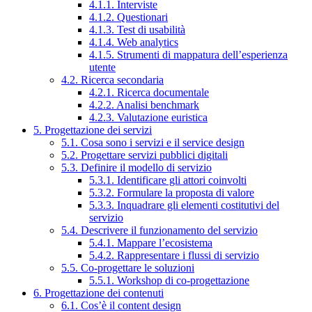
4.1.1. Interviste
4.1.2. Questionari
4.1.3. Test di usabilità
4.1.4. Web analytics
4.1.5. Strumenti di mappatura dell’esperienza
utente
4.2. Ricerca secondaria
4.2.1. Ricerca documentale
4.2.2. Analisi benchmark
4.2.3. Valutazione euristica
5. Progettazione dei servizi
5.1. Cosa sono i servizi e il service design
5.2. Progettare servizi pubblici digitali
5.3. Definire il modello di servizio
5.3.1. Identificare gli attori coinvolti
5.3.2. Formulare la proposta di valore
5.3.3. Inquadrare gli elementi costitutivi del
servizio
5.4. Descrivere il funzionamento del servizio
5.4.1. Mappare l’ecosistema
5.4.2. Rappresentare i flussi di servizio
5.5. Co-progettare le soluzioni
5.5.1. Workshop di co-progettazione
6. Progettazione dei contenuti
6.1. Cos’è il content design