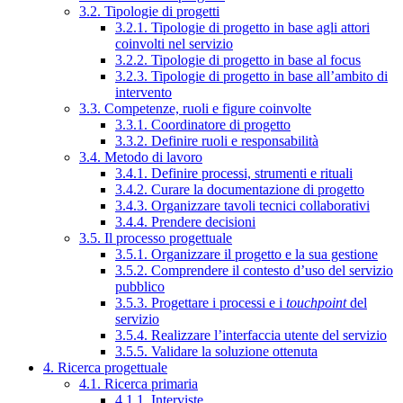
3.2. Tipologie di progetti
3.2.1. Tipologie di progetto in base agli attori
coinvolti nel servizio
3.2.2. Tipologie di progetto in base al focus
3.2.3. Tipologie di progetto in base all’ambito di
intervento
3.3. Competenze, ruoli e figure coinvolte
3.3.1. Coordinatore di progetto
3.3.2. Definire ruoli e responsabilità
3.4. Metodo di lavoro
3.4.1. Definire processi, strumenti e rituali
3.4.2. Curare la documentazione di progetto
3.4.3. Organizzare tavoli tecnici collaborativi
3.4.4. Prendere decisioni
3.5. Il processo progettuale
3.5.1. Organizzare il progetto e la sua gestione
3.5.2. Comprendere il contesto d’uso del servizio
pubblico
3.5.3. Progettare i processi e i
touchpoint
del
servizio
3.5.4. Realizzare l’interfaccia utente del servizio
3.5.5. Validare la soluzione ottenuta
4. Ricerca progettuale
4.1. Ricerca primaria
4.1.1. Interviste