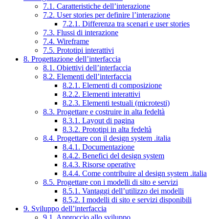
7.1. Caratteristiche dell’interazione
7.2. User stories per definire l’interazione
7.2.1. Differenza tra scenari e user stories
7.3. Flussi di interazione
7.4. Wireframe
7.5. Prototipi interattivi
8. Progettazione dell’interfaccia
8.1. Obiettivi dell’interfaccia
8.2. Elementi dell’interfaccia
8.2.1. Elementi di composizione
8.2.2. Elementi interattivi
8.2.3. Elementi testuali (microtesti)
8.3. Progettare e costruire in alta fedeltà
8.3.1. Layout di pagina
8.3.2. Prototipi in alta fedeltà
8.4. Progettare con il design system .italia
8.4.1. Documentazione
8.4.2. Benefici del design system
8.4.3. Risorse operative
8.4.4. Come contribuire al design system .italia
8.5. Progettare con i modelli di sito e servizi
8.5.1. Vantaggi dell’utilizzo dei modelli
8.5.2. I modelli di sito e servizi disponibili
9. Sviluppo dell’interfaccia
9.1. Approccio allo sviluppo