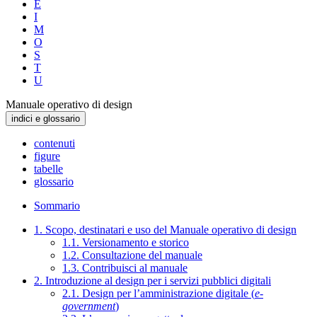
E
I
M
O
S
T
U
Manuale operativo di design
indici e glossario
contenuti
figure
tabelle
glossario
Sommario
1. Scopo, destinatari e uso del Manuale operativo di design
1.1. Versionamento e storico
1.2. Consultazione del manuale
1.3. Contribuisci al manuale
2. Introduzione al design per i servizi pubblici digitali
2.1. Design per l’amministrazione digitale (
e-
government
)