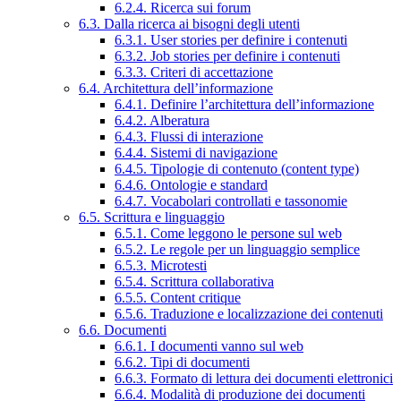
6.2.4. Ricerca sui forum
6.3. Dalla ricerca ai bisogni degli utenti
6.3.1. User stories per definire i contenuti
6.3.2. Job stories per definire i contenuti
6.3.3. Criteri di accettazione
6.4. Architettura dell’informazione
6.4.1. Definire l’architettura dell’informazione
6.4.2. Alberatura
6.4.3. Flussi di interazione
6.4.4. Sistemi di navigazione
6.4.5. Tipologie di contenuto (content type)
6.4.6. Ontologie e standard
6.4.7. Vocabolari controllati e tassonomie
6.5. Scrittura e linguaggio
6.5.1. Come leggono le persone sul web
6.5.2. Le regole per un linguaggio semplice
6.5.3. Microtesti
6.5.4. Scrittura collaborativa
6.5.5. Content critique
6.5.6. Traduzione e localizzazione dei contenuti
6.6. Documenti
6.6.1. I documenti vanno sul web
6.6.2. Tipi di documenti
6.6.3. Formato di lettura dei documenti elettronici
6.6.4. Modalità di produzione dei documenti