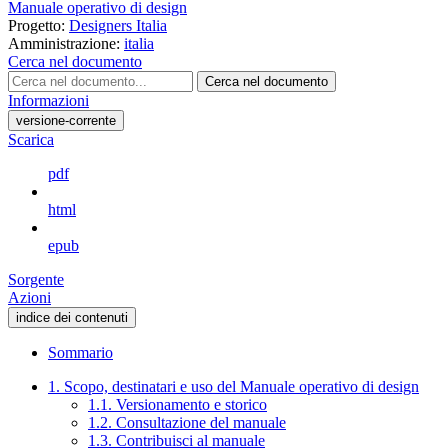
Manuale operativo di design
Progetto:
Designers Italia
Amministrazione:
italia
Cerca nel documento
Cerca nel documento
Informazioni
versione-corrente
Scarica
pdf
html
epub
Sorgente
Azioni
indice dei contenuti
Sommario
1. Scopo, destinatari e uso del Manuale operativo di design
1.1. Versionamento e storico
1.2. Consultazione del manuale
1.3. Contribuisci al manuale