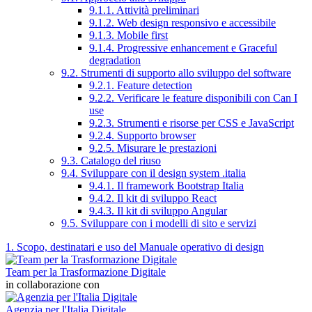
9.1.1. Attività preliminari
9.1.2. Web design responsivo e accessibile
9.1.3. Mobile first
9.1.4. Progressive enhancement e Graceful
degradation
9.2. Strumenti di supporto allo sviluppo del software
9.2.1. Feature detection
9.2.2. Verificare le feature disponibili con Can I
use
9.2.3. Strumenti e risorse per CSS e JavaScript
9.2.4. Supporto browser
9.2.5. Misurare le prestazioni
9.3. Catalogo del riuso
9.4. Sviluppare con il design system .italia
9.4.1. Il framework Bootstrap Italia
9.4.2. Il kit di sviluppo React
9.4.3. Il kit di sviluppo Angular
9.5. Sviluppare con i modelli di sito e servizi
1. Scopo, destinatari e uso del Manuale operativo di design
Team per la Trasformazione Digitale
in collaborazione con
Agenzia per l'Italia Digitale