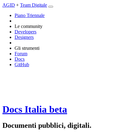
AGID
+
Team Digitale
Piano Triennale
Le community
Developers
Designers
Gli strumenti
Forum
Docs
GitHub
Docs Italia
beta
Documenti pubblici, digitali.