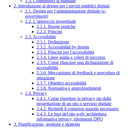
1.3. Contribuisci al manuale
2. Introduzione al design per i servizi pubblici digitali
2.1. Design per l’amministrazione digitale (
e-
government
)
2.2. L’approccio progettuale
2.2.1. Buone pratiche
2.2.2. Principi
2.3. Accessibilità
2.3.1. Definizione
2.3.2. Accessibilità by design
2.3.3. Principi per l’accessibilità
2.3.4. Linee guida e criteri di successo
2.3.5. Come rilasciare una dichiarazione di
accessibilità
2.3.6. Meccanismo di feedback e procedura di
attuazione
2.3.7. Obiettivi accessibilità
2.3.8. Normativa e approfondimenti
2.4. Privacy
2.4.1. Come rispettare la privacy sin dalla
progettazione di un sito o servizio digitale
2.4.2. Richiedi il consenso quando necessario
2.4.3. Le basi del sito web: architettura,
informativa privacy, riferimenti DPO
3. Pianificazione, gestione e strategia