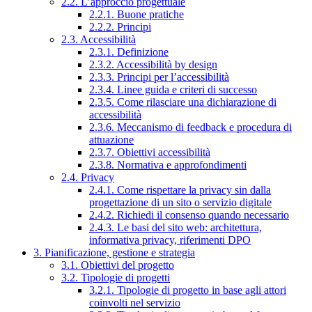
2.2. L’approccio progettuale
2.2.1. Buone pratiche
2.2.2. Principi
2.3. Accessibilità
2.3.1. Definizione
2.3.2. Accessibilità by design
2.3.3. Principi per l’accessibilità
2.3.4. Linee guida e criteri di successo
2.3.5. Come rilasciare una dichiarazione di
accessibilità
2.3.6. Meccanismo di feedback e procedura di
attuazione
2.3.7. Obiettivi accessibilità
2.3.8. Normativa e approfondimenti
2.4. Privacy
2.4.1. Come rispettare la privacy sin dalla
progettazione di un sito o servizio digitale
2.4.2. Richiedi il consenso quando necessario
2.4.3. Le basi del sito web: architettura,
informativa privacy, riferimenti DPO
3. Pianificazione, gestione e strategia
3.1. Obiettivi del progetto
3.2. Tipologie di progetti
3.2.1. Tipologie di progetto in base agli attori
coinvolti nel servizio