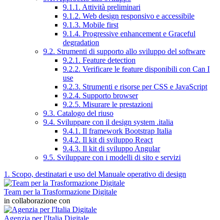
9.1.1. Attività preliminari
9.1.2. Web design responsivo e accessibile
9.1.3. Mobile first
9.1.4. Progressive enhancement e Graceful
degradation
9.2. Strumenti di supporto allo sviluppo del software
9.2.1. Feature detection
9.2.2. Verificare le feature disponibili con Can I
use
9.2.3. Strumenti e risorse per CSS e JavaScript
9.2.4. Supporto browser
9.2.5. Misurare le prestazioni
9.3. Catalogo del riuso
9.4. Sviluppare con il design system .italia
9.4.1. Il framework Bootstrap Italia
9.4.2. Il kit di sviluppo React
9.4.3. Il kit di sviluppo Angular
9.5. Sviluppare con i modelli di sito e servizi
1. Scopo, destinatari e uso del Manuale operativo di design
Team per la Trasformazione Digitale
in collaborazione con
Agenzia per l'Italia Digitale