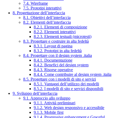
7.4. Wireframe
7.5. Prototipi interattivi
8. Progettazione dell’interfaccia
8.1. Obiettivi dell’interfaccia
8.2. Elementi dell’interfaccia
8.2.1. Elementi di composizione
8.2.2. Elementi interattivi
8.2.3. Elementi testuali (microtesti)
8.3. Progettare e costruire in alta fedeltà
8.3.1. Layout di pagina
8.3.2. Prototipi in alta fedeltà
8.4. Progettare con il design system .italia
8.4.1. Documentazione
8.4.2. Benefici del design system
8.4.3. Risorse operative
8.4.4. Come contribuire al design system .italia
8.5. Progettare con i modelli di sito e servizi
8.5.1. Vantaggi dell’utilizzo dei modelli
8.5.2. I modelli di sito e servizi disponibili
9. Sviluppo dell’interfaccia
9.1. Approccio allo sviluppo
9.1.1. Attività preliminari
9.1.2. Web design responsivo e accessibile
9.1.3. Mobile first
9.1.4. Progressive enhancement e Graceful