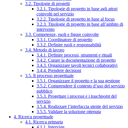
3.2. Tipologie di progetti
3.2.1. Tipologie di progetto in base agli attori
coinvolti nel servizio
3.2.2. Tipologie di progetto in base al focus
3.2.3. Tipologie di progetto in base all’ambito di
intervento
3.3. Competenze, ruoli e figure coinvolte
3.3.1. Coordinatore di progetto
3.3.2. Definire ruoli e responsabilità
3.4. Metodo di lavoro
3.4.1. Definire processi, strumenti e rituali
3.4.2. Curare la documentazione di progetto
3.4.3. Organizzare tavoli tecnici collaborativi
3.4.4. Prendere decisioni
3.5. Il processo progettuale
3.5.1. Organizzare il progetto e la sua gestione
3.5.2. Comprendere il contesto d’uso del servizio
pubblico
3.5.3. Progettare i processi e i
touchpoint
del
servizio
3.5.4. Realizzare l’interfaccia utente del servizio
3.5.5. Validare la soluzione ottenuta
4. Ricerca progettuale
4.1. Ricerca primaria
4.1.1. Interviste