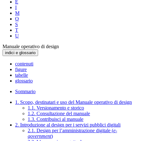
E
I
M
O
S
T
U
Manuale operativo di design
indici e glossario
contenuti
figure
tabelle
glossario
Sommario
1. Scopo, destinatari e uso del Manuale operativo di design
1.1. Versionamento e storico
1.2. Consultazione del manuale
1.3. Contribuisci al manuale
2. Introduzione al design per i servizi pubblici digitali
2.1. Design per l’amministrazione digitale (
e-
government
)