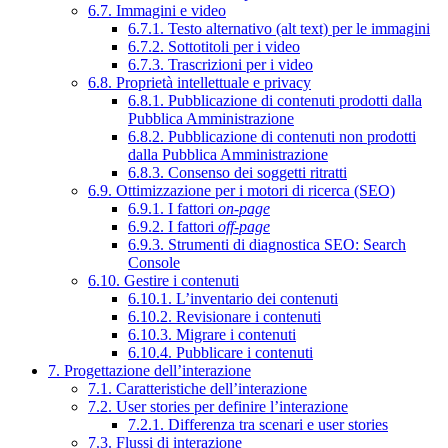
6.7. Immagini e video
6.7.1. Testo alternativo (alt text) per le immagini
6.7.2. Sottotitoli per i video
6.7.3. Trascrizioni per i video
6.8. Proprietà intellettuale e privacy
6.8.1. Pubblicazione di contenuti prodotti dalla
Pubblica Amministrazione
6.8.2. Pubblicazione di contenuti non prodotti
dalla Pubblica Amministrazione
6.8.3. Consenso dei soggetti ritratti
6.9. Ottimizzazione per i motori di ricerca (SEO)
6.9.1. I fattori
on-page
6.9.2. I fattori
off-page
6.9.3. Strumenti di diagnostica SEO: Search
Console
6.10. Gestire i contenuti
6.10.1. L’inventario dei contenuti
6.10.2. Revisionare i contenuti
6.10.3. Migrare i contenuti
6.10.4. Pubblicare i contenuti
7. Progettazione dell’interazione
7.1. Caratteristiche dell’interazione
7.2. User stories per definire l’interazione
7.2.1. Differenza tra scenari e user stories
7.3. Flussi di interazione