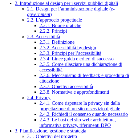
2. Introduzione al design per i servizi pubblici digitali
2.1. Design per l’amministrazione digitale (
e-
government
)
2.2. L’approccio progettuale
2.2.1. Buone pratiche
2.2.2. Principi
2.3. Accessibilità
2.3.1. Definizione
2.3.2. Accessibilità by design
2.3.3. Principi per l’accessibilità
2.3.4. Linee guida e criteri di successo
2.3.5. Come rilasciare una dichiarazione di
accessibilità
2.3.6. Meccanismo di feedback e procedura di
attuazione
2.3.7. Obiettivi accessibilità
2.3.8. Normativa e approfondimenti
2.4. Privacy
2.4.1. Come rispettare la privacy sin dalla
progettazione di un sito o servizio digitale
2.4.2. Richiedi il consenso quando necessario
2.4.3. Le basi del sito web: architettura,
informativa privacy, riferimenti DPO
3. Pianificazione, gestione e strategia
3.1. Obiettivi del progetto