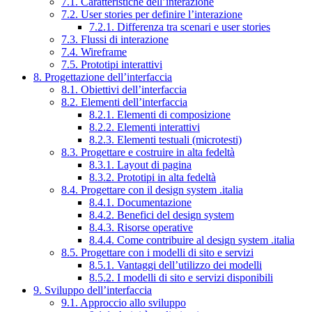
7.1. Caratteristiche dell’interazione
7.2. User stories per definire l’interazione
7.2.1. Differenza tra scenari e user stories
7.3. Flussi di interazione
7.4. Wireframe
7.5. Prototipi interattivi
8. Progettazione dell’interfaccia
8.1. Obiettivi dell’interfaccia
8.2. Elementi dell’interfaccia
8.2.1. Elementi di composizione
8.2.2. Elementi interattivi
8.2.3. Elementi testuali (microtesti)
8.3. Progettare e costruire in alta fedeltà
8.3.1. Layout di pagina
8.3.2. Prototipi in alta fedeltà
8.4. Progettare con il design system .italia
8.4.1. Documentazione
8.4.2. Benefici del design system
8.4.3. Risorse operative
8.4.4. Come contribuire al design system .italia
8.5. Progettare con i modelli di sito e servizi
8.5.1. Vantaggi dell’utilizzo dei modelli
8.5.2. I modelli di sito e servizi disponibili
9. Sviluppo dell’interfaccia
9.1. Approccio allo sviluppo