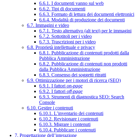
6.6.1. I documenti vanno sul web
6.6.2. Tipi di documenti
6.6.3. Formato di lettura dei documenti elettronici
6.6.4. Modalità di produzione dei documenti
6.7. Immagini e video
6.7.1. Testo alternativo (alt text) per le immagini
6.7.2. Sottotitoli per i video
6.7.3. Trascrizioni per i video
6.8. Proprietà intellettuale e privacy
6.8.1. Pubblicazione di contenuti prodotti dalla
Pubblica Amministrazione
6.8.2. Pubblicazione di contenuti non prodotti
dalla Pubblica Amministrazione
6.8.3. Consenso dei soggetti ritratti
6.9. Ottimizzazione per i motori di ricerca (SEO)
6.9.1. I fattori
on-page
6.9.2. I fattori
off-page
6.9.3. Strumenti di diagnostica SEO: Search
Console
6.10. Gestire i contenuti
6.10.1. L’inventario dei contenuti
6.10.2. Revisionare i contenuti
6.10.3. Migrare i contenuti
6.10.4. Pubblicare i contenuti
7. Progettazione dell’interazione