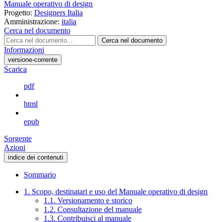
Manuale operativo di design
Progetto:
Designers Italia
Amministrazione:
italia
Cerca nel documento
Cerca nel documento
Informazioni
versione-corrente
Scarica
pdf
html
epub
Sorgente
Azioni
indice dei contenuti
Sommario
1. Scopo, destinatari e uso del Manuale operativo di design
1.1. Versionamento e storico
1.2. Consultazione del manuale
1.3. Contribuisci al manuale