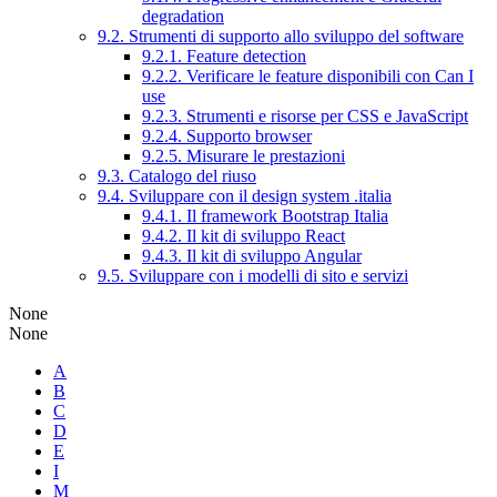
degradation
9.2. Strumenti di supporto allo sviluppo del software
9.2.1. Feature detection
9.2.2. Verificare le feature disponibili con Can I
use
9.2.3. Strumenti e risorse per CSS e JavaScript
9.2.4. Supporto browser
9.2.5. Misurare le prestazioni
9.3. Catalogo del riuso
9.4. Sviluppare con il design system .italia
9.4.1. Il framework Bootstrap Italia
9.4.2. Il kit di sviluppo React
9.4.3. Il kit di sviluppo Angular
9.5. Sviluppare con i modelli di sito e servizi
None
None
A
B
C
D
E
I
M