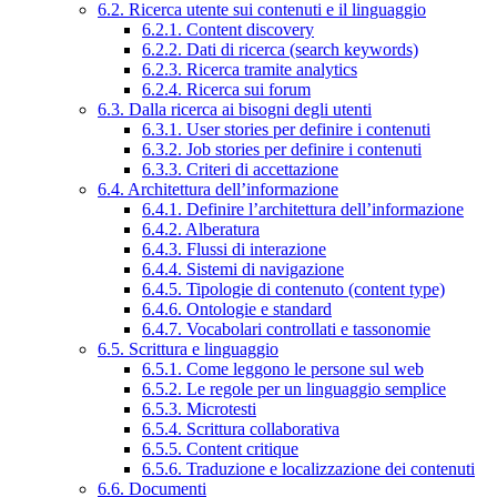
6.2. Ricerca utente sui contenuti e il linguaggio
6.2.1. Content discovery
6.2.2. Dati di ricerca (search keywords)
6.2.3. Ricerca tramite analytics
6.2.4. Ricerca sui forum
6.3. Dalla ricerca ai bisogni degli utenti
6.3.1. User stories per definire i contenuti
6.3.2. Job stories per definire i contenuti
6.3.3. Criteri di accettazione
6.4. Architettura dell’informazione
6.4.1. Definire l’architettura dell’informazione
6.4.2. Alberatura
6.4.3. Flussi di interazione
6.4.4. Sistemi di navigazione
6.4.5. Tipologie di contenuto (content type)
6.4.6. Ontologie e standard
6.4.7. Vocabolari controllati e tassonomie
6.5. Scrittura e linguaggio
6.5.1. Come leggono le persone sul web
6.5.2. Le regole per un linguaggio semplice
6.5.3. Microtesti
6.5.4. Scrittura collaborativa
6.5.5. Content critique
6.5.6. Traduzione e localizzazione dei contenuti
6.6. Documenti