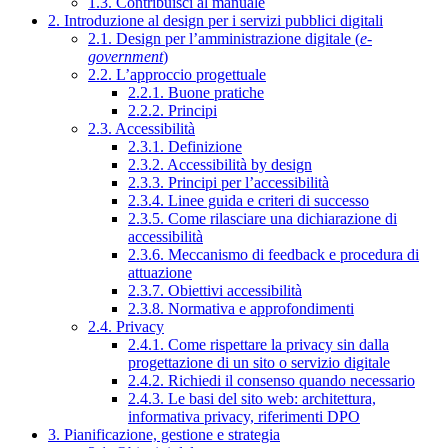
1.3. Contribuisci al manuale
2. Introduzione al design per i servizi pubblici digitali
2.1. Design per l’amministrazione digitale (
e-
government
)
2.2. L’approccio progettuale
2.2.1. Buone pratiche
2.2.2. Principi
2.3. Accessibilità
2.3.1. Definizione
2.3.2. Accessibilità by design
2.3.3. Principi per l’accessibilità
2.3.4. Linee guida e criteri di successo
2.3.5. Come rilasciare una dichiarazione di
accessibilità
2.3.6. Meccanismo di feedback e procedura di
attuazione
2.3.7. Obiettivi accessibilità
2.3.8. Normativa e approfondimenti
2.4. Privacy
2.4.1. Come rispettare la privacy sin dalla
progettazione di un sito o servizio digitale
2.4.2. Richiedi il consenso quando necessario
2.4.3. Le basi del sito web: architettura,
informativa privacy, riferimenti DPO
3. Pianificazione, gestione e strategia