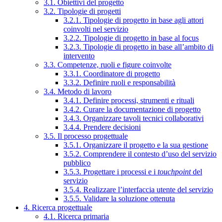
3.1. Obiettivi del progetto
3.2. Tipologie di progetti
3.2.1. Tipologie di progetto in base agli attori
coinvolti nel servizio
3.2.2. Tipologie di progetto in base al focus
3.2.3. Tipologie di progetto in base all’ambito di
intervento
3.3. Competenze, ruoli e figure coinvolte
3.3.1. Coordinatore di progetto
3.3.2. Definire ruoli e responsabilità
3.4. Metodo di lavoro
3.4.1. Definire processi, strumenti e rituali
3.4.2. Curare la documentazione di progetto
3.4.3. Organizzare tavoli tecnici collaborativi
3.4.4. Prendere decisioni
3.5. Il processo progettuale
3.5.1. Organizzare il progetto e la sua gestione
3.5.2. Comprendere il contesto d’uso del servizio
pubblico
3.5.3. Progettare i processi e i
touchpoint
del
servizio
3.5.4. Realizzare l’interfaccia utente del servizio
3.5.5. Validare la soluzione ottenuta
4. Ricerca progettuale
4.1. Ricerca primaria