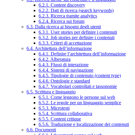
6.2.1. Content discovery
6.2.2. Dati di ricerca (search keywords)
6.2.3. Ricerca tramite analytics
6.2.4. Ricerca sui forum
6.3. Dalla ricerca ai bisogni degli utenti
6.3.1. User stories per definire i contenuti
6.3.2. Job stories per definire i contenuti
6.3.3. Criteri di accettazione
6.4. Architettura dell’informazione
6.4.1. Definire l’architettura dell’informazione
6.4.2. Alberatura
6.4.3. Flussi di interazione
6.4.4. Sistemi di navigazione
6.4.5. Tipologie di contenuto (content type)
6.4.6. Ontologie e standard
6.4.7. Vocabolari controllati e tassonomie
6.5. Scrittura e linguaggio
6.5.1. Come leggono le persone sul web
6.5.2. Le regole per un linguaggio semplice
6.5.3. Microtesti
6.5.4. Scrittura collaborativa
6.5.5. Content critique
6.5.6. Traduzione e localizzazione dei contenuti
6.6. Documenti