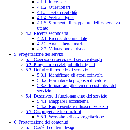
4.1.1. Interviste
4.1.2. Questionari
4.1.3. Test di usabilità
4.1.4. Web analytics
4.1.5. Strumenti di mappatura dell’esperienza
utente
4.2. Ricerca secondaria
4.2.1. Ricerca documentale
4.2.2. Analisi benchmark
4.2.3. Valutazione euristica
5. Progettazione dei servizi
5.1. Cosa sono i servizi e il service design
5.2. Progettare servizi pubblici digitali
5.3. Definire il modello di servizio
5.3.1. Identificare gli attori coinvolti
5.3.2. Formulare la proposta di valore
5.3.3. Inquadrare gli elementi costitutivi del
servizio
5.4. Descrivere il funzionamento del servizio
5.4.1. Mappare l’ecosistema
5.4.2. Rappresentare i flussi di servizio
5.5. Co-progettare le soluzioni
5.5.1. Workshop di co-progettazione
6. Progettazione dei contenuti
6.1. Cos’è il content design