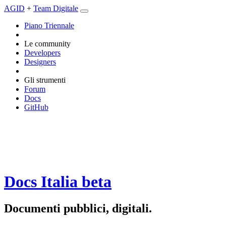
AGID
+
Team Digitale
Piano Triennale
Le community
Developers
Designers
Gli strumenti
Forum
Docs
GitHub
Docs Italia
beta
Documenti pubblici, digitali.