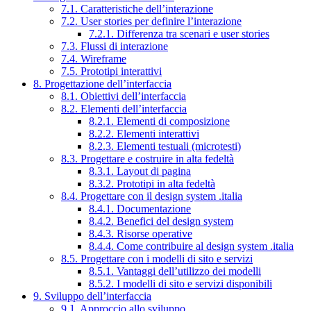
7.1. Caratteristiche dell’interazione
7.2. User stories per definire l’interazione
7.2.1. Differenza tra scenari e user stories
7.3. Flussi di interazione
7.4. Wireframe
7.5. Prototipi interattivi
8. Progettazione dell’interfaccia
8.1. Obiettivi dell’interfaccia
8.2. Elementi dell’interfaccia
8.2.1. Elementi di composizione
8.2.2. Elementi interattivi
8.2.3. Elementi testuali (microtesti)
8.3. Progettare e costruire in alta fedeltà
8.3.1. Layout di pagina
8.3.2. Prototipi in alta fedeltà
8.4. Progettare con il design system .italia
8.4.1. Documentazione
8.4.2. Benefici del design system
8.4.3. Risorse operative
8.4.4. Come contribuire al design system .italia
8.5. Progettare con i modelli di sito e servizi
8.5.1. Vantaggi dell’utilizzo dei modelli
8.5.2. I modelli di sito e servizi disponibili
9. Sviluppo dell’interfaccia
9.1. Approccio allo sviluppo