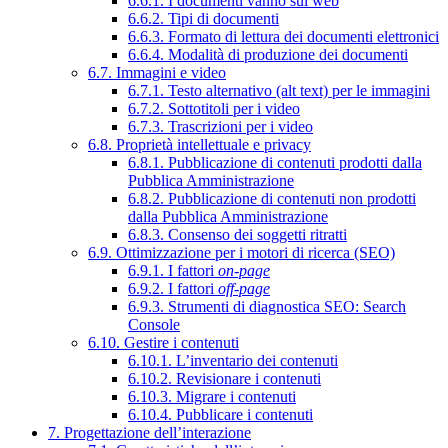
6.6.1. I documenti vanno sul web
6.6.2. Tipi di documenti
6.6.3. Formato di lettura dei documenti elettronici
6.6.4. Modalità di produzione dei documenti
6.7. Immagini e video
6.7.1. Testo alternativo (alt text) per le immagini
6.7.2. Sottotitoli per i video
6.7.3. Trascrizioni per i video
6.8. Proprietà intellettuale e privacy
6.8.1. Pubblicazione di contenuti prodotti dalla
Pubblica Amministrazione
6.8.2. Pubblicazione di contenuti non prodotti
dalla Pubblica Amministrazione
6.8.3. Consenso dei soggetti ritratti
6.9. Ottimizzazione per i motori di ricerca (SEO)
6.9.1. I fattori
on-page
6.9.2. I fattori
off-page
6.9.3. Strumenti di diagnostica SEO: Search
Console
6.10. Gestire i contenuti
6.10.1. L’inventario dei contenuti
6.10.2. Revisionare i contenuti
6.10.3. Migrare i contenuti
6.10.4. Pubblicare i contenuti
7. Progettazione dell’interazione