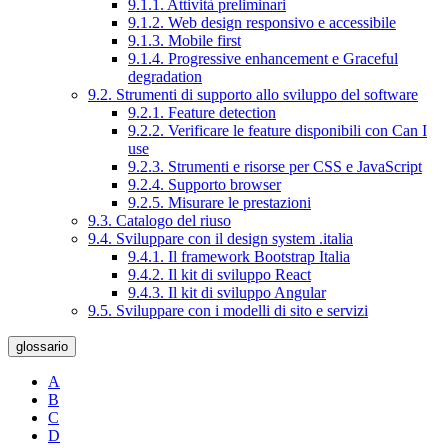
9.1.1. Attività preliminari
9.1.2. Web design responsivo e accessibile
9.1.3. Mobile first
9.1.4. Progressive enhancement e Graceful
degradation
9.2. Strumenti di supporto allo sviluppo del software
9.2.1. Feature detection
9.2.2. Verificare le feature disponibili con Can I
use
9.2.3. Strumenti e risorse per CSS e JavaScript
9.2.4. Supporto browser
9.2.5. Misurare le prestazioni
9.3. Catalogo del riuso
9.4. Sviluppare con il design system .italia
9.4.1. Il framework Bootstrap Italia
9.4.2. Il kit di sviluppo React
9.4.3. Il kit di sviluppo Angular
9.5. Sviluppare con i modelli di sito e servizi
glossario
A
B
C
D