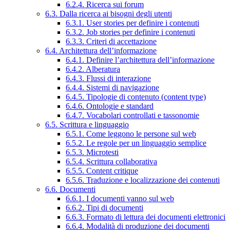
6.2.4. Ricerca sui forum
6.3. Dalla ricerca ai bisogni degli utenti
6.3.1. User stories per definire i contenuti
6.3.2. Job stories per definire i contenuti
6.3.3. Criteri di accettazione
6.4. Architettura dell’informazione
6.4.1. Definire l’architettura dell’informazione
6.4.2. Alberatura
6.4.3. Flussi di interazione
6.4.4. Sistemi di navigazione
6.4.5. Tipologie di contenuto (content type)
6.4.6. Ontologie e standard
6.4.7. Vocabolari controllati e tassonomie
6.5. Scrittura e linguaggio
6.5.1. Come leggono le persone sul web
6.5.2. Le regole per un linguaggio semplice
6.5.3. Microtesti
6.5.4. Scrittura collaborativa
6.5.5. Content critique
6.5.6. Traduzione e localizzazione dei contenuti
6.6. Documenti
6.6.1. I documenti vanno sul web
6.6.2. Tipi di documenti
6.6.3. Formato di lettura dei documenti elettronici
6.6.4. Modalità di produzione dei documenti