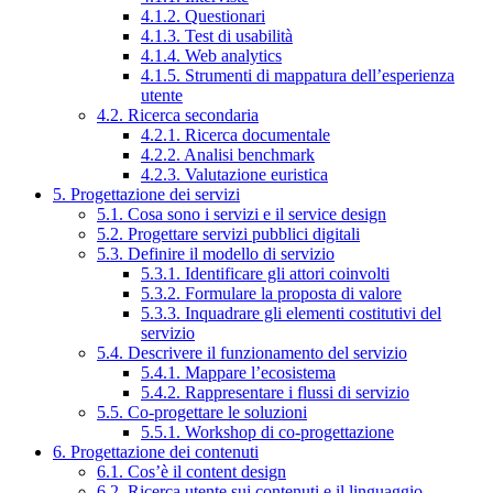
4.1.2. Questionari
4.1.3. Test di usabilità
4.1.4. Web analytics
4.1.5. Strumenti di mappatura dell’esperienza
utente
4.2. Ricerca secondaria
4.2.1. Ricerca documentale
4.2.2. Analisi benchmark
4.2.3. Valutazione euristica
5. Progettazione dei servizi
5.1. Cosa sono i servizi e il service design
5.2. Progettare servizi pubblici digitali
5.3. Definire il modello di servizio
5.3.1. Identificare gli attori coinvolti
5.3.2. Formulare la proposta di valore
5.3.3. Inquadrare gli elementi costitutivi del
servizio
5.4. Descrivere il funzionamento del servizio
5.4.1. Mappare l’ecosistema
5.4.2. Rappresentare i flussi di servizio
5.5. Co-progettare le soluzioni
5.5.1. Workshop di co-progettazione
6. Progettazione dei contenuti
6.1. Cos’è il content design
6.2. Ricerca utente sui contenuti e il linguaggio