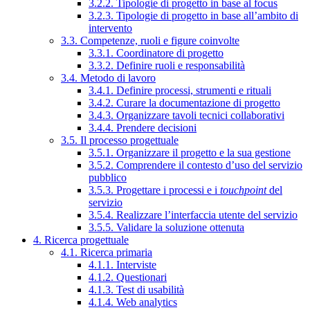
3.2.2. Tipologie di progetto in base al focus
3.2.3. Tipologie di progetto in base all’ambito di
intervento
3.3. Competenze, ruoli e figure coinvolte
3.3.1. Coordinatore di progetto
3.3.2. Definire ruoli e responsabilità
3.4. Metodo di lavoro
3.4.1. Definire processi, strumenti e rituali
3.4.2. Curare la documentazione di progetto
3.4.3. Organizzare tavoli tecnici collaborativi
3.4.4. Prendere decisioni
3.5. Il processo progettuale
3.5.1. Organizzare il progetto e la sua gestione
3.5.2. Comprendere il contesto d’uso del servizio
pubblico
3.5.3. Progettare i processi e i
touchpoint
del
servizio
3.5.4. Realizzare l’interfaccia utente del servizio
3.5.5. Validare la soluzione ottenuta
4. Ricerca progettuale
4.1. Ricerca primaria
4.1.1. Interviste
4.1.2. Questionari
4.1.3. Test di usabilità
4.1.4. Web analytics