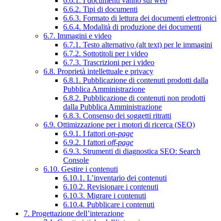
6.6.1. I documenti vanno sul web
6.6.2. Tipi di documenti
6.6.3. Formato di lettura dei documenti elettronici
6.6.4. Modalità di produzione dei documenti
6.7. Immagini e video
6.7.1. Testo alternativo (alt text) per le immagini
6.7.2. Sottotitoli per i video
6.7.3. Trascrizioni per i video
6.8. Proprietà intellettuale e privacy
6.8.1. Pubblicazione di contenuti prodotti dalla
Pubblica Amministrazione
6.8.2. Pubblicazione di contenuti non prodotti
dalla Pubblica Amministrazione
6.8.3. Consenso dei soggetti ritratti
6.9. Ottimizzazione per i motori di ricerca (SEO)
6.9.1. I fattori
on-page
6.9.2. I fattori
off-page
6.9.3. Strumenti di diagnostica SEO: Search
Console
6.10. Gestire i contenuti
6.10.1. L’inventario dei contenuti
6.10.2. Revisionare i contenuti
6.10.3. Migrare i contenuti
6.10.4. Pubblicare i contenuti
7. Progettazione dell’interazione