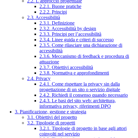
2.2. L’approccio progettuale
2.2.1. Buone pratiche
2.2.2. Principi
2.3. Accessibilità
2.3.1. Definizione
2.3.2. Accessibilità by design
2.3.3. Principi per l’accessibilità
2.3.4. Linee guida e criteri di successo
2.3.5. Come rilasciare una dichiarazione di
accessibilità
2.3.6. Meccanismo di feedback e procedura di
attuazione
2.3.7. Obiettivi accessibilità
2.3.8. Normativa e approfondimenti
2.4. Privacy
2.4.1. Come rispettare la privacy sin dalla
progettazione di un sito o servizio digitale
2.4.2. Richiedi il consenso quando necessario
2.4.3. Le basi del sito web: architettura,
informativa privacy, riferimenti DPO
3. Pianificazione, gestione e strategia
3.1. Obiettivi del progetto
3.2. Tipologie di progetti
3.2.1. Tipologie di progetto in base agli attori
coinvolti nel servizio