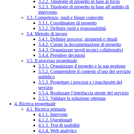
3.2.2. Tipologie di progetto in base al focus
3.2.3. Tipologie di progetto in base all’ambito di
intervento
3.3. Competenze, ruoli e figure coinvolte
3.3.1. Coordinatore di progetto
3.3.2. Definire ruoli e responsabilità
3.4. Metodo di lavoro
3.4.1. Definire processi, strumenti e rituali
3.4.2. Curare la documentazione di progetto
3.4.3. Organizzare tavoli tecnici collaborativi
3.4.4. Prendere decisioni
3.5. Il processo progettuale
3.5.1. Organizzare il progetto e la sua gestione
3.5.2. Comprendere il contesto d’uso del servizio
pubblico
3.5.3. Progettare i processi e i
touchpoint
del
servizio
3.5.4. Realizzare l’interfaccia utente del servizio
3.5.5. Validare la soluzione ottenuta
4. Ricerca progettuale
4.1. Ricerca primaria
4.1.1. Interviste
4.1.2. Questionari
4.1.3. Test di usabilità
4.1.4. Web analytics