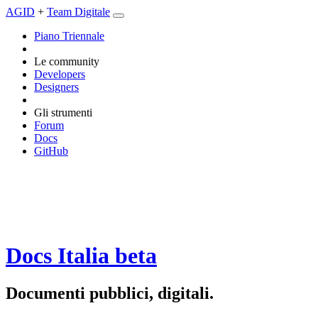
AGID
+
Team Digitale
Piano Triennale
Le community
Developers
Designers
Gli strumenti
Forum
Docs
GitHub
Docs Italia
beta
Documenti pubblici, digitali.