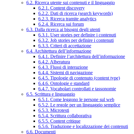
6.2. Ricerca utente sui contenuti e il linguaggio
6.2.1. Content discovery
6.2.2. Dati di ricerca (search keywords)
6.2.3. Ricerca tramite analytics
6.2.4. Ricerca sui forum
6.3. Dalla ricerca ai bisogni degli utenti
6.3.1. User stories per definire i contenuti
6.3.2. Job stories per definire i contenuti
6.3.3. Criteri di accettazione
6.4. Architettura dell’informazione
6.4.1. Definire l’architettura dell’informazione
6.4.2. Alberatura
6.4.3. Flussi di interazione
6.4.4. Sistemi di navigazione
6.4.5. Tipologie di contenuto (content type)
6.4.6. Ontologie e standard
6.4.7. Vocabolari controllati e tassonomie
6.5. Scrittura e linguaggio
6.5.1. Come leggono le persone sul web
6.5.2. Le regole per un linguaggio semplice
6.5.3. Microtesti
6.5.4. Scrittura collaborativa
6.5.5. Content critique
6.5.6. Traduzione e localizzazione dei contenuti
6.6. Documenti