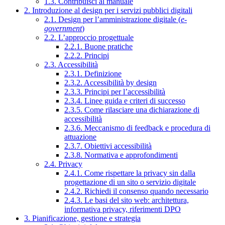
1.3. Contribuisci al manuale
2. Introduzione al design per i servizi pubblici digitali
2.1. Design per l’amministrazione digitale (
e-
government
)
2.2. L’approccio progettuale
2.2.1. Buone pratiche
2.2.2. Principi
2.3. Accessibilità
2.3.1. Definizione
2.3.2. Accessibilità by design
2.3.3. Principi per l’accessibilità
2.3.4. Linee guida e criteri di successo
2.3.5. Come rilasciare una dichiarazione di
accessibilità
2.3.6. Meccanismo di feedback e procedura di
attuazione
2.3.7. Obiettivi accessibilità
2.3.8. Normativa e approfondimenti
2.4. Privacy
2.4.1. Come rispettare la privacy sin dalla
progettazione di un sito o servizio digitale
2.4.2. Richiedi il consenso quando necessario
2.4.3. Le basi del sito web: architettura,
informativa privacy, riferimenti DPO
3. Pianificazione, gestione e strategia