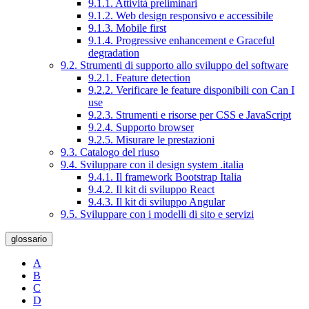
9.1.1. Attività preliminari
9.1.2. Web design responsivo e accessibile
9.1.3. Mobile first
9.1.4. Progressive enhancement e Graceful
degradation
9.2. Strumenti di supporto allo sviluppo del software
9.2.1. Feature detection
9.2.2. Verificare le feature disponibili con Can I
use
9.2.3. Strumenti e risorse per CSS e JavaScript
9.2.4. Supporto browser
9.2.5. Misurare le prestazioni
9.3. Catalogo del riuso
9.4. Sviluppare con il design system .italia
9.4.1. Il framework Bootstrap Italia
9.4.2. Il kit di sviluppo React
9.4.3. Il kit di sviluppo Angular
9.5. Sviluppare con i modelli di sito e servizi
glossario
A
B
C
D