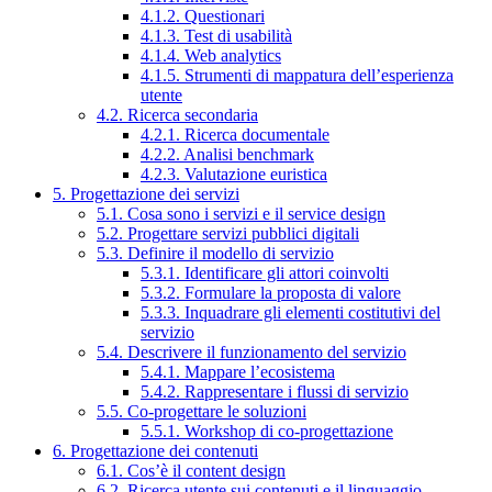
4.1.2. Questionari
4.1.3. Test di usabilità
4.1.4. Web analytics
4.1.5. Strumenti di mappatura dell’esperienza
utente
4.2. Ricerca secondaria
4.2.1. Ricerca documentale
4.2.2. Analisi benchmark
4.2.3. Valutazione euristica
5. Progettazione dei servizi
5.1. Cosa sono i servizi e il service design
5.2. Progettare servizi pubblici digitali
5.3. Definire il modello di servizio
5.3.1. Identificare gli attori coinvolti
5.3.2. Formulare la proposta di valore
5.3.3. Inquadrare gli elementi costitutivi del
servizio
5.4. Descrivere il funzionamento del servizio
5.4.1. Mappare l’ecosistema
5.4.2. Rappresentare i flussi di servizio
5.5. Co-progettare le soluzioni
5.5.1. Workshop di co-progettazione
6. Progettazione dei contenuti
6.1. Cos’è il content design
6.2. Ricerca utente sui contenuti e il linguaggio