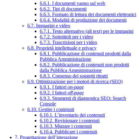
6.6.1. I documenti vanno sul web
6.6.2. Tipi di documenti
6.6.3. Formato di lettura dei documenti elettronici
6.6.4. Modalità di produzione dei documenti
6.7. Immagini e video
6.7.1. Testo alternativo (alt text) per le immagini
6.7.2. Sottotitoli per i video
6.7.3. Trascrizioni per i video
6.8. Proprietà intellettuale e privacy
6.8.1. Pubblicazione di contenuti prodotti dalla
Pubblica Amministrazione
6.8.2. Pubblicazione di contenuti non prodotti
dalla Pubblica Amministrazione
6.8.3. Consenso dei soggetti ritratti
6.9. Ottimizzazione per i motori di ricerca (SEO)
6.9.1. I fattori
on-page
6.9.2. I fattori
off-page
6.9.3. Strumenti di diagnostica SEO: Search
Console
6.10. Gestire i contenuti
6.10.1. L’inventario dei contenuti
6.10.2. Revisionare i contenuti
6.10.3. Migrare i contenuti
6.10.4. Pubblicare i contenuti
7. Progettazione dell’interazione