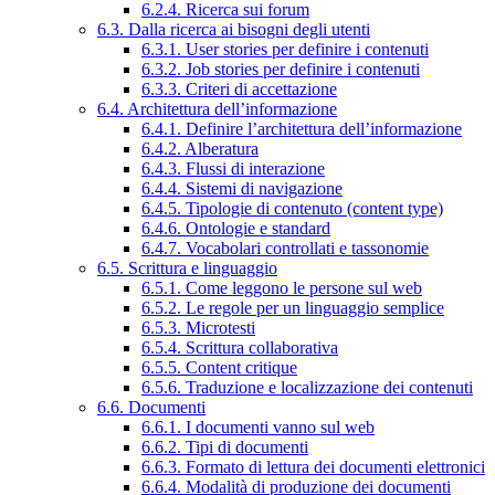
6.2.4. Ricerca sui forum
6.3. Dalla ricerca ai bisogni degli utenti
6.3.1. User stories per definire i contenuti
6.3.2. Job stories per definire i contenuti
6.3.3. Criteri di accettazione
6.4. Architettura dell’informazione
6.4.1. Definire l’architettura dell’informazione
6.4.2. Alberatura
6.4.3. Flussi di interazione
6.4.4. Sistemi di navigazione
6.4.5. Tipologie di contenuto (content type)
6.4.6. Ontologie e standard
6.4.7. Vocabolari controllati e tassonomie
6.5. Scrittura e linguaggio
6.5.1. Come leggono le persone sul web
6.5.2. Le regole per un linguaggio semplice
6.5.3. Microtesti
6.5.4. Scrittura collaborativa
6.5.5. Content critique
6.5.6. Traduzione e localizzazione dei contenuti
6.6. Documenti
6.6.1. I documenti vanno sul web
6.6.2. Tipi di documenti
6.6.3. Formato di lettura dei documenti elettronici
6.6.4. Modalità di produzione dei documenti