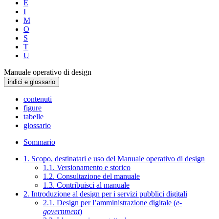
E
I
M
O
S
T
U
Manuale operativo di design
indici e glossario
contenuti
figure
tabelle
glossario
Sommario
1. Scopo, destinatari e uso del Manuale operativo di design
1.1. Versionamento e storico
1.2. Consultazione del manuale
1.3. Contribuisci al manuale
2. Introduzione al design per i servizi pubblici digitali
2.1. Design per l’amministrazione digitale (
e-
government
)