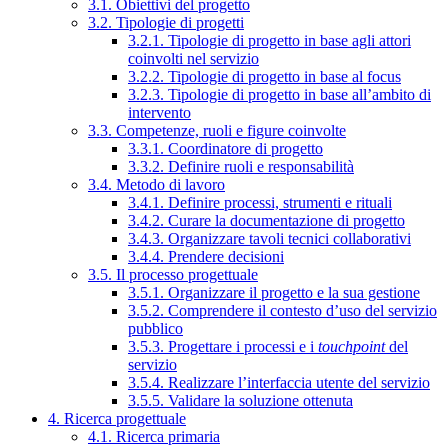
3.1. Obiettivi del progetto
3.2. Tipologie di progetti
3.2.1. Tipologie di progetto in base agli attori
coinvolti nel servizio
3.2.2. Tipologie di progetto in base al focus
3.2.3. Tipologie di progetto in base all’ambito di
intervento
3.3. Competenze, ruoli e figure coinvolte
3.3.1. Coordinatore di progetto
3.3.2. Definire ruoli e responsabilità
3.4. Metodo di lavoro
3.4.1. Definire processi, strumenti e rituali
3.4.2. Curare la documentazione di progetto
3.4.3. Organizzare tavoli tecnici collaborativi
3.4.4. Prendere decisioni
3.5. Il processo progettuale
3.5.1. Organizzare il progetto e la sua gestione
3.5.2. Comprendere il contesto d’uso del servizio
pubblico
3.5.3. Progettare i processi e i
touchpoint
del
servizio
3.5.4. Realizzare l’interfaccia utente del servizio
3.5.5. Validare la soluzione ottenuta
4. Ricerca progettuale
4.1. Ricerca primaria