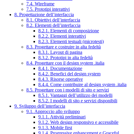
7.4. Wireframe
7.5. Prototipi interattivi
8. Progettazione dell’interfaccia
8.1. Obiettivi dell’interfaccia
8.2. Elementi dell’interfaccia
8.2.1. Elementi di composizione
8.2.2. Elementi interattivi
8.2.3. Elementi testuali (microtesti)
8.3. Progettare e costruire in alta fedeltà
8.3.1. Layout di pagina
8.3.2. Prototipi in alta fedeltà
8.4. Progettare con il design system .italia
8.4.1. Documentazione
8.4.2. Benefici del design system
8.4.3. Risorse operative
8.4.4. Come contribuire al design system .italia
8.5. Progettare con i modelli di sito e servizi
8.5.1. Vantaggi dell’utilizzo dei modelli
8.5.2. I modelli di sito e servizi disponibili
9. Sviluppo dell’interfaccia
9.1. Approccio allo sviluppo
9.1.1. Attività preliminari
9.1.2. Web design responsivo e accessibile
9.1.3. Mobile first
9.1.4. Progressive enhancement e Graceful