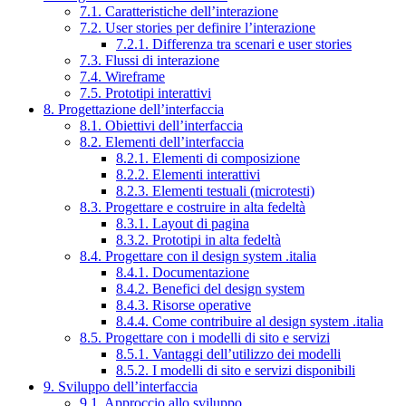
7.1. Caratteristiche dell’interazione
7.2. User stories per definire l’interazione
7.2.1. Differenza tra scenari e user stories
7.3. Flussi di interazione
7.4. Wireframe
7.5. Prototipi interattivi
8. Progettazione dell’interfaccia
8.1. Obiettivi dell’interfaccia
8.2. Elementi dell’interfaccia
8.2.1. Elementi di composizione
8.2.2. Elementi interattivi
8.2.3. Elementi testuali (microtesti)
8.3. Progettare e costruire in alta fedeltà
8.3.1. Layout di pagina
8.3.2. Prototipi in alta fedeltà
8.4. Progettare con il design system .italia
8.4.1. Documentazione
8.4.2. Benefici del design system
8.4.3. Risorse operative
8.4.4. Come contribuire al design system .italia
8.5. Progettare con i modelli di sito e servizi
8.5.1. Vantaggi dell’utilizzo dei modelli
8.5.2. I modelli di sito e servizi disponibili
9. Sviluppo dell’interfaccia
9.1. Approccio allo sviluppo