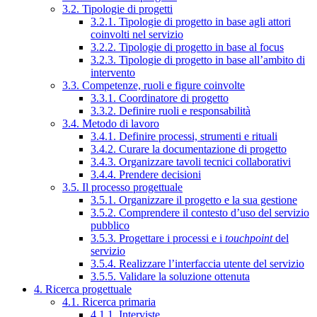
3.2. Tipologie di progetti
3.2.1. Tipologie di progetto in base agli attori
coinvolti nel servizio
3.2.2. Tipologie di progetto in base al focus
3.2.3. Tipologie di progetto in base all’ambito di
intervento
3.3. Competenze, ruoli e figure coinvolte
3.3.1. Coordinatore di progetto
3.3.2. Definire ruoli e responsabilità
3.4. Metodo di lavoro
3.4.1. Definire processi, strumenti e rituali
3.4.2. Curare la documentazione di progetto
3.4.3. Organizzare tavoli tecnici collaborativi
3.4.4. Prendere decisioni
3.5. Il processo progettuale
3.5.1. Organizzare il progetto e la sua gestione
3.5.2. Comprendere il contesto d’uso del servizio
pubblico
3.5.3. Progettare i processi e i
touchpoint
del
servizio
3.5.4. Realizzare l’interfaccia utente del servizio
3.5.5. Validare la soluzione ottenuta
4. Ricerca progettuale
4.1. Ricerca primaria
4.1.1. Interviste