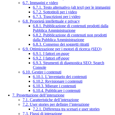
6.7. Immagini e video
6.7.1. Testo alternativo (alt text) per le immagini
6.7.2. Sottotitoli per i video
6.7.3. Trascrizioni per i video
6.8. Proprietà intellettuale e privacy
6.8.1. Pubblicazione di contenuti prodotti dalla
Pubblica Amministrazione
6.8.2. Pubblicazione di contenuti non prodotti
dalla Pubblica Amministrazione
6.8.3. Consenso dei soggetti ritratti
6.9. Ottimizzazione per i motori di ricerca (SEO)
6.9.1. I fattori
on-page
6.9.2. I fattori
off-page
6.9.3. Strumenti di diagnostica SEO: Search
Console
6.10. Gestire i contenuti
6.10.1. L’inventario dei contenuti
6.10.2. Revisionare i contenuti
6.10.3. Migrare i contenuti
6.10.4. Pubblicare i contenuti
7. Progettazione dell’interazione
7.1. Caratteristiche dell’interazione
7.2. User stories per definire l’interazione
7.2.1. Differenza tra scenari e user stories
7.3. Flussi di interazione