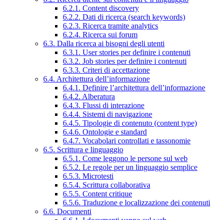
6.2.1. Content discovery
6.2.2. Dati di ricerca (search keywords)
6.2.3. Ricerca tramite analytics
6.2.4. Ricerca sui forum
6.3. Dalla ricerca ai bisogni degli utenti
6.3.1. User stories per definire i contenuti
6.3.2. Job stories per definire i contenuti
6.3.3. Criteri di accettazione
6.4. Architettura dell’informazione
6.4.1. Definire l’architettura dell’informazione
6.4.2. Alberatura
6.4.3. Flussi di interazione
6.4.4. Sistemi di navigazione
6.4.5. Tipologie di contenuto (content type)
6.4.6. Ontologie e standard
6.4.7. Vocabolari controllati e tassonomie
6.5. Scrittura e linguaggio
6.5.1. Come leggono le persone sul web
6.5.2. Le regole per un linguaggio semplice
6.5.3. Microtesti
6.5.4. Scrittura collaborativa
6.5.5. Content critique
6.5.6. Traduzione e localizzazione dei contenuti
6.6. Documenti