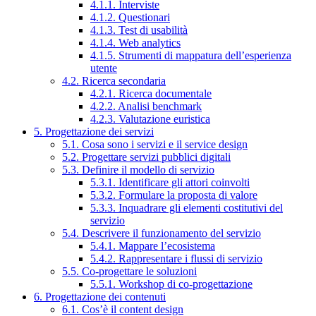
4.1.1. Interviste
4.1.2. Questionari
4.1.3. Test di usabilità
4.1.4. Web analytics
4.1.5. Strumenti di mappatura dell’esperienza
utente
4.2. Ricerca secondaria
4.2.1. Ricerca documentale
4.2.2. Analisi benchmark
4.2.3. Valutazione euristica
5. Progettazione dei servizi
5.1. Cosa sono i servizi e il service design
5.2. Progettare servizi pubblici digitali
5.3. Definire il modello di servizio
5.3.1. Identificare gli attori coinvolti
5.3.2. Formulare la proposta di valore
5.3.3. Inquadrare gli elementi costitutivi del
servizio
5.4. Descrivere il funzionamento del servizio
5.4.1. Mappare l’ecosistema
5.4.2. Rappresentare i flussi di servizio
5.5. Co-progettare le soluzioni
5.5.1. Workshop di co-progettazione
6. Progettazione dei contenuti
6.1. Cos’è il content design