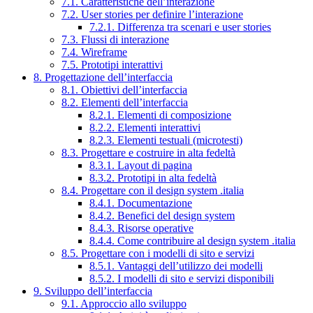
7.1. Caratteristiche dell’interazione
7.2. User stories per definire l’interazione
7.2.1. Differenza tra scenari e user stories
7.3. Flussi di interazione
7.4. Wireframe
7.5. Prototipi interattivi
8. Progettazione dell’interfaccia
8.1. Obiettivi dell’interfaccia
8.2. Elementi dell’interfaccia
8.2.1. Elementi di composizione
8.2.2. Elementi interattivi
8.2.3. Elementi testuali (microtesti)
8.3. Progettare e costruire in alta fedeltà
8.3.1. Layout di pagina
8.3.2. Prototipi in alta fedeltà
8.4. Progettare con il design system .italia
8.4.1. Documentazione
8.4.2. Benefici del design system
8.4.3. Risorse operative
8.4.4. Come contribuire al design system .italia
8.5. Progettare con i modelli di sito e servizi
8.5.1. Vantaggi dell’utilizzo dei modelli
8.5.2. I modelli di sito e servizi disponibili
9. Sviluppo dell’interfaccia
9.1. Approccio allo sviluppo