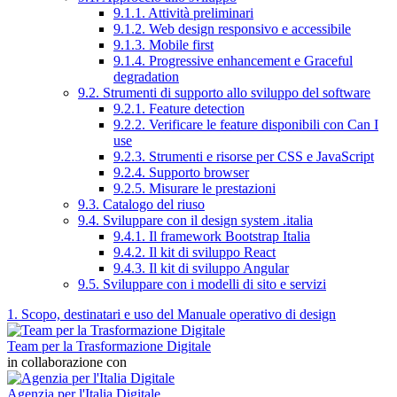
9.1.1. Attività preliminari
9.1.2. Web design responsivo e accessibile
9.1.3. Mobile first
9.1.4. Progressive enhancement e Graceful
degradation
9.2. Strumenti di supporto allo sviluppo del software
9.2.1. Feature detection
9.2.2. Verificare le feature disponibili con Can I
use
9.2.3. Strumenti e risorse per CSS e JavaScript
9.2.4. Supporto browser
9.2.5. Misurare le prestazioni
9.3. Catalogo del riuso
9.4. Sviluppare con il design system .italia
9.4.1. Il framework Bootstrap Italia
9.4.2. Il kit di sviluppo React
9.4.3. Il kit di sviluppo Angular
9.5. Sviluppare con i modelli di sito e servizi
1. Scopo, destinatari e uso del Manuale operativo di design
Team per la Trasformazione Digitale
in collaborazione con
Agenzia per l'Italia Digitale