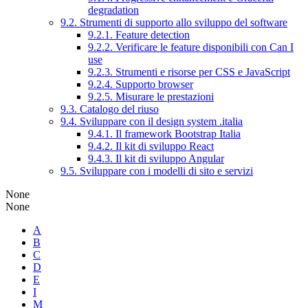
degradation
9.2. Strumenti di supporto allo sviluppo del software
9.2.1. Feature detection
9.2.2. Verificare le feature disponibili con Can I
use
9.2.3. Strumenti e risorse per CSS e JavaScript
9.2.4. Supporto browser
9.2.5. Misurare le prestazioni
9.3. Catalogo del riuso
9.4. Sviluppare con il design system .italia
9.4.1. Il framework Bootstrap Italia
9.4.2. Il kit di sviluppo React
9.4.3. Il kit di sviluppo Angular
9.5. Sviluppare con i modelli di sito e servizi
None
None
A
B
C
D
E
I
M