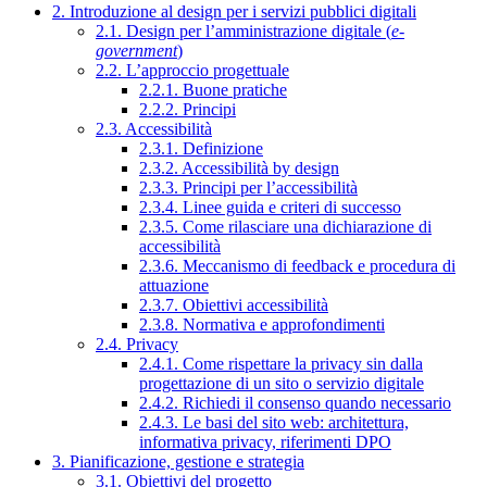
2. Introduzione al design per i servizi pubblici digitali
2.1. Design per l’amministrazione digitale (
e-
government
)
2.2. L’approccio progettuale
2.2.1. Buone pratiche
2.2.2. Principi
2.3. Accessibilità
2.3.1. Definizione
2.3.2. Accessibilità by design
2.3.3. Principi per l’accessibilità
2.3.4. Linee guida e criteri di successo
2.3.5. Come rilasciare una dichiarazione di
accessibilità
2.3.6. Meccanismo di feedback e procedura di
attuazione
2.3.7. Obiettivi accessibilità
2.3.8. Normativa e approfondimenti
2.4. Privacy
2.4.1. Come rispettare la privacy sin dalla
progettazione di un sito o servizio digitale
2.4.2. Richiedi il consenso quando necessario
2.4.3. Le basi del sito web: architettura,
informativa privacy, riferimenti DPO
3. Pianificazione, gestione e strategia
3.1. Obiettivi del progetto