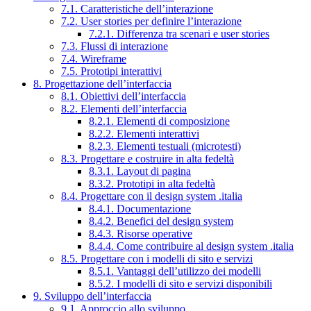
7.1. Caratteristiche dell’interazione
7.2. User stories per definire l’interazione
7.2.1. Differenza tra scenari e user stories
7.3. Flussi di interazione
7.4. Wireframe
7.5. Prototipi interattivi
8. Progettazione dell’interfaccia
8.1. Obiettivi dell’interfaccia
8.2. Elementi dell’interfaccia
8.2.1. Elementi di composizione
8.2.2. Elementi interattivi
8.2.3. Elementi testuali (microtesti)
8.3. Progettare e costruire in alta fedeltà
8.3.1. Layout di pagina
8.3.2. Prototipi in alta fedeltà
8.4. Progettare con il design system .italia
8.4.1. Documentazione
8.4.2. Benefici del design system
8.4.3. Risorse operative
8.4.4. Come contribuire al design system .italia
8.5. Progettare con i modelli di sito e servizi
8.5.1. Vantaggi dell’utilizzo dei modelli
8.5.2. I modelli di sito e servizi disponibili
9. Sviluppo dell’interfaccia
9.1. Approccio allo sviluppo