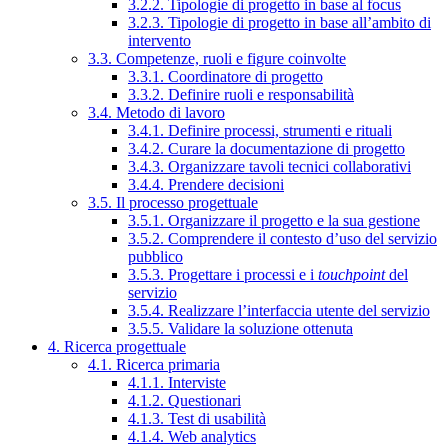
3.2.2. Tipologie di progetto in base al focus
3.2.3. Tipologie di progetto in base all’ambito di
intervento
3.3. Competenze, ruoli e figure coinvolte
3.3.1. Coordinatore di progetto
3.3.2. Definire ruoli e responsabilità
3.4. Metodo di lavoro
3.4.1. Definire processi, strumenti e rituali
3.4.2. Curare la documentazione di progetto
3.4.3. Organizzare tavoli tecnici collaborativi
3.4.4. Prendere decisioni
3.5. Il processo progettuale
3.5.1. Organizzare il progetto e la sua gestione
3.5.2. Comprendere il contesto d’uso del servizio
pubblico
3.5.3. Progettare i processi e i
touchpoint
del
servizio
3.5.4. Realizzare l’interfaccia utente del servizio
3.5.5. Validare la soluzione ottenuta
4. Ricerca progettuale
4.1. Ricerca primaria
4.1.1. Interviste
4.1.2. Questionari
4.1.3. Test di usabilità
4.1.4. Web analytics