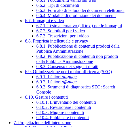
6.6.1. I documenti vanno sul web
6.6.2. Tipi di documenti
6.6.3. Formato di lettura dei documenti elettronici
6.6.4. Modalità di produzione dei documenti
6.7. Immagini e video
6.7.1. Testo alternativo (alt text) per le immagini
6.7.2. Sottotitoli per i video
6.7.3. Trascrizioni per i video
6.8. Proprietà intellettuale e privacy
6.8.1. Pubblicazione di contenuti prodotti dalla
Pubblica Amministrazione
6.8.2. Pubblicazione di contenuti non prodotti
dalla Pubblica Amministrazione
6.8.3. Consenso dei soggetti ritratti
6.9. Ottimizzazione per i motori di ricerca (SEO)
6.9.1. I fattori
on-page
6.9.2. I fattori
off-page
6.9.3. Strumenti di diagnostica SEO: Search
Console
6.10. Gestire i contenuti
6.10.1. L’inventario dei contenuti
6.10.2. Revisionare i contenuti
6.10.3. Migrare i contenuti
6.10.4. Pubblicare i contenuti
7. Progettazione dell’interazione