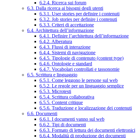
6.2.4. Ricerca sui forum
6.3. Dalla ricerca ai bisogni degli utenti
6.3.1. User stories per definire i contenuti
6.3.2. Job stories per definire i contenuti
6.3.3. Criteri di accettazione
6.4. Architettura dell’informazione
6.4.1. Definire l’architettura dell’informazione
6.4.2. Alberatura
6.4.3. Flussi di interazione
6.4.4. Sistemi di navigazione
6.4.5. Tipologie di contenuto (content type)
6.4.6. Ontologie e standard
6.4.7. Vocabolari controllati e tassonomie
6.5. Scrittura e linguaggio
6.5.1. Come leggono le persone sul web
6.5.2. Le regole per un linguaggio semplice
6.5.3. Microtesti
6.5.4. Scrittura collaborativa
6.5.5. Content critique
6.5.6. Traduzione e localizzazione dei contenuti
6.6. Documenti
6.6.1. I documenti vanno sul web
6.6.2. Tipi di documenti
6.6.3. Formato di lettura dei documenti elettronici
6.6.4. Modalità di produzione dei documenti