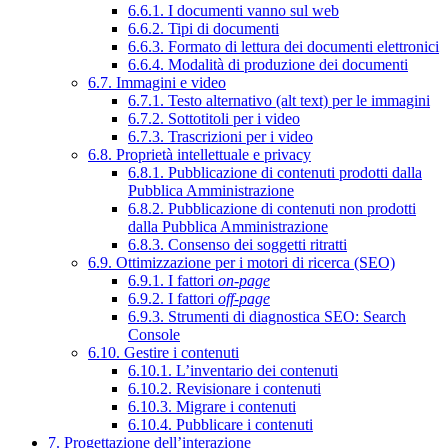
6.6.1. I documenti vanno sul web
6.6.2. Tipi di documenti
6.6.3. Formato di lettura dei documenti elettronici
6.6.4. Modalità di produzione dei documenti
6.7. Immagini e video
6.7.1. Testo alternativo (alt text) per le immagini
6.7.2. Sottotitoli per i video
6.7.3. Trascrizioni per i video
6.8. Proprietà intellettuale e privacy
6.8.1. Pubblicazione di contenuti prodotti dalla
Pubblica Amministrazione
6.8.2. Pubblicazione di contenuti non prodotti
dalla Pubblica Amministrazione
6.8.3. Consenso dei soggetti ritratti
6.9. Ottimizzazione per i motori di ricerca (SEO)
6.9.1. I fattori
on-page
6.9.2. I fattori
off-page
6.9.3. Strumenti di diagnostica SEO: Search
Console
6.10. Gestire i contenuti
6.10.1. L’inventario dei contenuti
6.10.2. Revisionare i contenuti
6.10.3. Migrare i contenuti
6.10.4. Pubblicare i contenuti
7. Progettazione dell’interazione