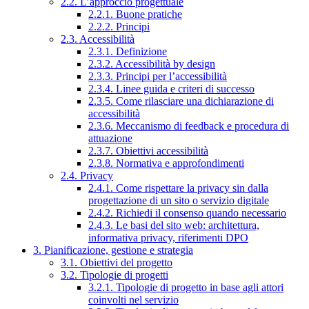
2.2. L’approccio progettuale
2.2.1. Buone pratiche
2.2.2. Principi
2.3. Accessibilità
2.3.1. Definizione
2.3.2. Accessibilità by design
2.3.3. Principi per l’accessibilità
2.3.4. Linee guida e criteri di successo
2.3.5. Come rilasciare una dichiarazione di
accessibilità
2.3.6. Meccanismo di feedback e procedura di
attuazione
2.3.7. Obiettivi accessibilità
2.3.8. Normativa e approfondimenti
2.4. Privacy
2.4.1. Come rispettare la privacy sin dalla
progettazione di un sito o servizio digitale
2.4.2. Richiedi il consenso quando necessario
2.4.3. Le basi del sito web: architettura,
informativa privacy, riferimenti DPO
3. Pianificazione, gestione e strategia
3.1. Obiettivi del progetto
3.2. Tipologie di progetti
3.2.1. Tipologie di progetto in base agli attori
coinvolti nel servizio