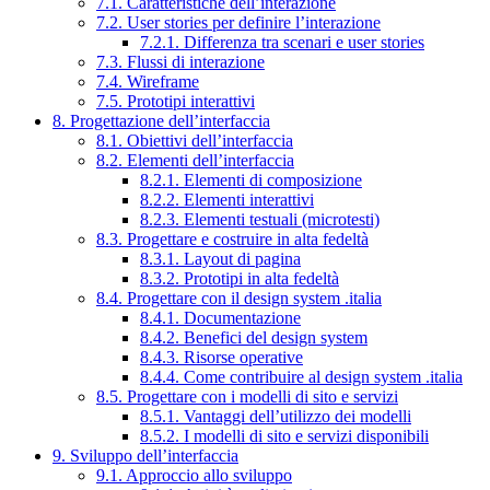
7.1. Caratteristiche dell’interazione
7.2. User stories per definire l’interazione
7.2.1. Differenza tra scenari e user stories
7.3. Flussi di interazione
7.4. Wireframe
7.5. Prototipi interattivi
8. Progettazione dell’interfaccia
8.1. Obiettivi dell’interfaccia
8.2. Elementi dell’interfaccia
8.2.1. Elementi di composizione
8.2.2. Elementi interattivi
8.2.3. Elementi testuali (microtesti)
8.3. Progettare e costruire in alta fedeltà
8.3.1. Layout di pagina
8.3.2. Prototipi in alta fedeltà
8.4. Progettare con il design system .italia
8.4.1. Documentazione
8.4.2. Benefici del design system
8.4.3. Risorse operative
8.4.4. Come contribuire al design system .italia
8.5. Progettare con i modelli di sito e servizi
8.5.1. Vantaggi dell’utilizzo dei modelli
8.5.2. I modelli di sito e servizi disponibili
9. Sviluppo dell’interfaccia
9.1. Approccio allo sviluppo