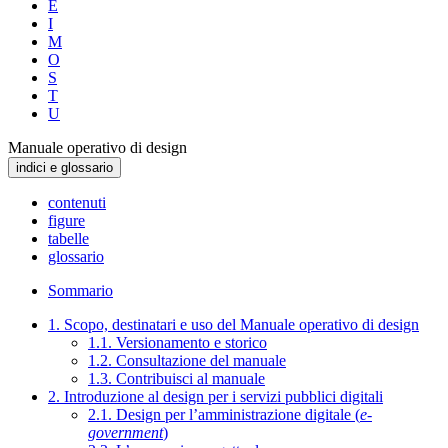
E
I
M
O
S
T
U
Manuale operativo di design
indici e glossario
contenuti
figure
tabelle
glossario
Sommario
1. Scopo, destinatari e uso del Manuale operativo di design
1.1. Versionamento e storico
1.2. Consultazione del manuale
1.3. Contribuisci al manuale
2. Introduzione al design per i servizi pubblici digitali
2.1. Design per l’amministrazione digitale (
e-
government
)