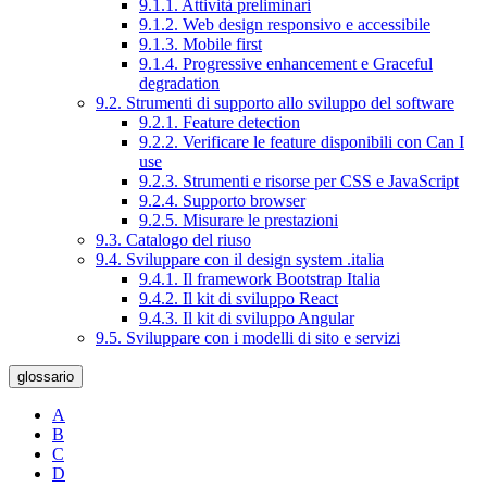
9.1.1. Attività preliminari
9.1.2. Web design responsivo e accessibile
9.1.3. Mobile first
9.1.4. Progressive enhancement e Graceful
degradation
9.2. Strumenti di supporto allo sviluppo del software
9.2.1. Feature detection
9.2.2. Verificare le feature disponibili con Can I
use
9.2.3. Strumenti e risorse per CSS e JavaScript
9.2.4. Supporto browser
9.2.5. Misurare le prestazioni
9.3. Catalogo del riuso
9.4. Sviluppare con il design system .italia
9.4.1. Il framework Bootstrap Italia
9.4.2. Il kit di sviluppo React
9.4.3. Il kit di sviluppo Angular
9.5. Sviluppare con i modelli di sito e servizi
glossario
A
B
C
D