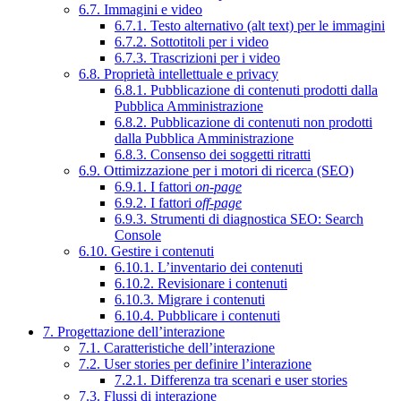
6.7. Immagini e video
6.7.1. Testo alternativo (alt text) per le immagini
6.7.2. Sottotitoli per i video
6.7.3. Trascrizioni per i video
6.8. Proprietà intellettuale e privacy
6.8.1. Pubblicazione di contenuti prodotti dalla
Pubblica Amministrazione
6.8.2. Pubblicazione di contenuti non prodotti
dalla Pubblica Amministrazione
6.8.3. Consenso dei soggetti ritratti
6.9. Ottimizzazione per i motori di ricerca (SEO)
6.9.1. I fattori
on-page
6.9.2. I fattori
off-page
6.9.3. Strumenti di diagnostica SEO: Search
Console
6.10. Gestire i contenuti
6.10.1. L’inventario dei contenuti
6.10.2. Revisionare i contenuti
6.10.3. Migrare i contenuti
6.10.4. Pubblicare i contenuti
7. Progettazione dell’interazione
7.1. Caratteristiche dell’interazione
7.2. User stories per definire l’interazione
7.2.1. Differenza tra scenari e user stories
7.3. Flussi di interazione