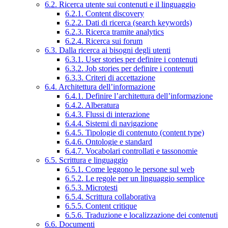
6.2. Ricerca utente sui contenuti e il linguaggio
6.2.1. Content discovery
6.2.2. Dati di ricerca (search keywords)
6.2.3. Ricerca tramite analytics
6.2.4. Ricerca sui forum
6.3. Dalla ricerca ai bisogni degli utenti
6.3.1. User stories per definire i contenuti
6.3.2. Job stories per definire i contenuti
6.3.3. Criteri di accettazione
6.4. Architettura dell’informazione
6.4.1. Definire l’architettura dell’informazione
6.4.2. Alberatura
6.4.3. Flussi di interazione
6.4.4. Sistemi di navigazione
6.4.5. Tipologie di contenuto (content type)
6.4.6. Ontologie e standard
6.4.7. Vocabolari controllati e tassonomie
6.5. Scrittura e linguaggio
6.5.1. Come leggono le persone sul web
6.5.2. Le regole per un linguaggio semplice
6.5.3. Microtesti
6.5.4. Scrittura collaborativa
6.5.5. Content critique
6.5.6. Traduzione e localizzazione dei contenuti
6.6. Documenti