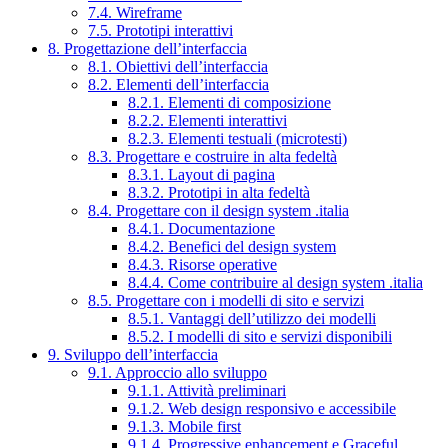
7.4. Wireframe
7.5. Prototipi interattivi
8. Progettazione dell’interfaccia
8.1. Obiettivi dell’interfaccia
8.2. Elementi dell’interfaccia
8.2.1. Elementi di composizione
8.2.2. Elementi interattivi
8.2.3. Elementi testuali (microtesti)
8.3. Progettare e costruire in alta fedeltà
8.3.1. Layout di pagina
8.3.2. Prototipi in alta fedeltà
8.4. Progettare con il design system .italia
8.4.1. Documentazione
8.4.2. Benefici del design system
8.4.3. Risorse operative
8.4.4. Come contribuire al design system .italia
8.5. Progettare con i modelli di sito e servizi
8.5.1. Vantaggi dell’utilizzo dei modelli
8.5.2. I modelli di sito e servizi disponibili
9. Sviluppo dell’interfaccia
9.1. Approccio allo sviluppo
9.1.1. Attività preliminari
9.1.2. Web design responsivo e accessibile
9.1.3. Mobile first
9.1.4. Progressive enhancement e Graceful