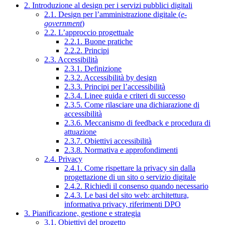
2. Introduzione al design per i servizi pubblici digitali
2.1. Design per l’amministrazione digitale (
e-
government
)
2.2. L’approccio progettuale
2.2.1. Buone pratiche
2.2.2. Principi
2.3. Accessibilità
2.3.1. Definizione
2.3.2. Accessibilità by design
2.3.3. Principi per l’accessibilità
2.3.4. Linee guida e criteri di successo
2.3.5. Come rilasciare una dichiarazione di
accessibilità
2.3.6. Meccanismo di feedback e procedura di
attuazione
2.3.7. Obiettivi accessibilità
2.3.8. Normativa e approfondimenti
2.4. Privacy
2.4.1. Come rispettare la privacy sin dalla
progettazione di un sito o servizio digitale
2.4.2. Richiedi il consenso quando necessario
2.4.3. Le basi del sito web: architettura,
informativa privacy, riferimenti DPO
3. Pianificazione, gestione e strategia
3.1. Obiettivi del progetto