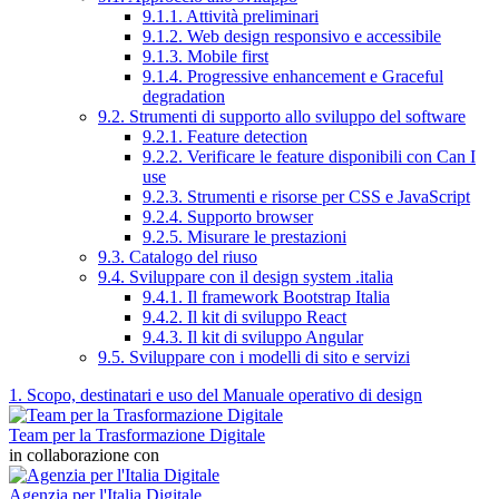
9.1.1. Attività preliminari
9.1.2. Web design responsivo e accessibile
9.1.3. Mobile first
9.1.4. Progressive enhancement e Graceful
degradation
9.2. Strumenti di supporto allo sviluppo del software
9.2.1. Feature detection
9.2.2. Verificare le feature disponibili con Can I
use
9.2.3. Strumenti e risorse per CSS e JavaScript
9.2.4. Supporto browser
9.2.5. Misurare le prestazioni
9.3. Catalogo del riuso
9.4. Sviluppare con il design system .italia
9.4.1. Il framework Bootstrap Italia
9.4.2. Il kit di sviluppo React
9.4.3. Il kit di sviluppo Angular
9.5. Sviluppare con i modelli di sito e servizi
1. Scopo, destinatari e uso del Manuale operativo di design
Team per la Trasformazione Digitale
in collaborazione con
Agenzia per l'Italia Digitale