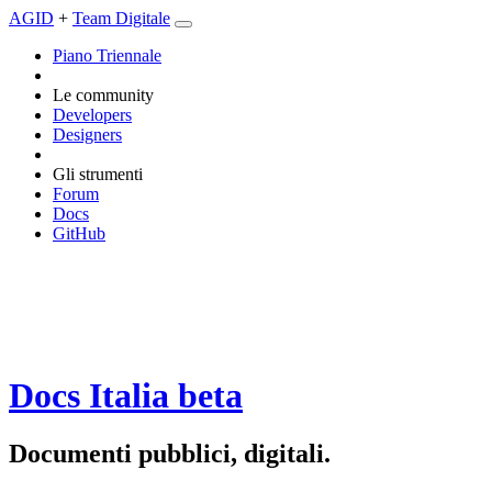
AGID
+
Team Digitale
Piano Triennale
Le community
Developers
Designers
Gli strumenti
Forum
Docs
GitHub
Docs Italia
beta
Documenti pubblici, digitali.