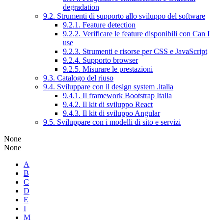
degradation
9.2. Strumenti di supporto allo sviluppo del software
9.2.1. Feature detection
9.2.2. Verificare le feature disponibili con Can I
use
9.2.3. Strumenti e risorse per CSS e JavaScript
9.2.4. Supporto browser
9.2.5. Misurare le prestazioni
9.3. Catalogo del riuso
9.4. Sviluppare con il design system .italia
9.4.1. Il framework Bootstrap Italia
9.4.2. Il kit di sviluppo React
9.4.3. Il kit di sviluppo Angular
9.5. Sviluppare con i modelli di sito e servizi
None
None
A
B
C
D
E
I
M