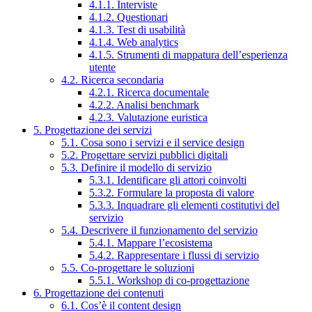
4.1.1. Interviste
4.1.2. Questionari
4.1.3. Test di usabilità
4.1.4. Web analytics
4.1.5. Strumenti di mappatura dell’esperienza
utente
4.2. Ricerca secondaria
4.2.1. Ricerca documentale
4.2.2. Analisi benchmark
4.2.3. Valutazione euristica
5. Progettazione dei servizi
5.1. Cosa sono i servizi e il service design
5.2. Progettare servizi pubblici digitali
5.3. Definire il modello di servizio
5.3.1. Identificare gli attori coinvolti
5.3.2. Formulare la proposta di valore
5.3.3. Inquadrare gli elementi costitutivi del
servizio
5.4. Descrivere il funzionamento del servizio
5.4.1. Mappare l’ecosistema
5.4.2. Rappresentare i flussi di servizio
5.5. Co-progettare le soluzioni
5.5.1. Workshop di co-progettazione
6. Progettazione dei contenuti
6.1. Cos’è il content design