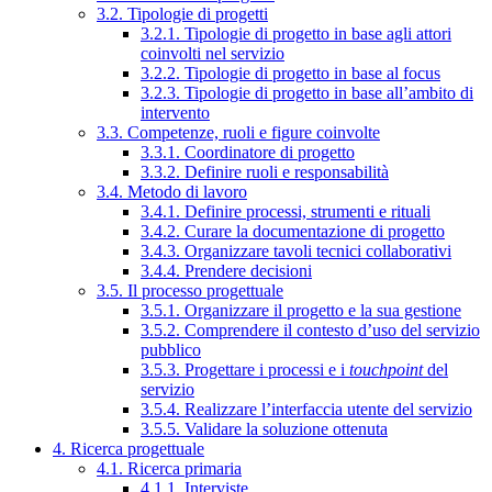
3.2. Tipologie di progetti
3.2.1. Tipologie di progetto in base agli attori
coinvolti nel servizio
3.2.2. Tipologie di progetto in base al focus
3.2.3. Tipologie di progetto in base all’ambito di
intervento
3.3. Competenze, ruoli e figure coinvolte
3.3.1. Coordinatore di progetto
3.3.2. Definire ruoli e responsabilità
3.4. Metodo di lavoro
3.4.1. Definire processi, strumenti e rituali
3.4.2. Curare la documentazione di progetto
3.4.3. Organizzare tavoli tecnici collaborativi
3.4.4. Prendere decisioni
3.5. Il processo progettuale
3.5.1. Organizzare il progetto e la sua gestione
3.5.2. Comprendere il contesto d’uso del servizio
pubblico
3.5.3. Progettare i processi e i
touchpoint
del
servizio
3.5.4. Realizzare l’interfaccia utente del servizio
3.5.5. Validare la soluzione ottenuta
4. Ricerca progettuale
4.1. Ricerca primaria
4.1.1. Interviste