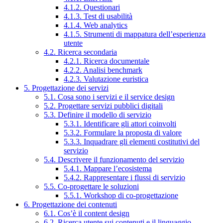
4.1.2. Questionari
4.1.3. Test di usabilità
4.1.4. Web analytics
4.1.5. Strumenti di mappatura dell’esperienza
utente
4.2. Ricerca secondaria
4.2.1. Ricerca documentale
4.2.2. Analisi benchmark
4.2.3. Valutazione euristica
5. Progettazione dei servizi
5.1. Cosa sono i servizi e il service design
5.2. Progettare servizi pubblici digitali
5.3. Definire il modello di servizio
5.3.1. Identificare gli attori coinvolti
5.3.2. Formulare la proposta di valore
5.3.3. Inquadrare gli elementi costitutivi del
servizio
5.4. Descrivere il funzionamento del servizio
5.4.1. Mappare l’ecosistema
5.4.2. Rappresentare i flussi di servizio
5.5. Co-progettare le soluzioni
5.5.1. Workshop di co-progettazione
6. Progettazione dei contenuti
6.1. Cos’è il content design
6.2. Ricerca utente sui contenuti e il linguaggio