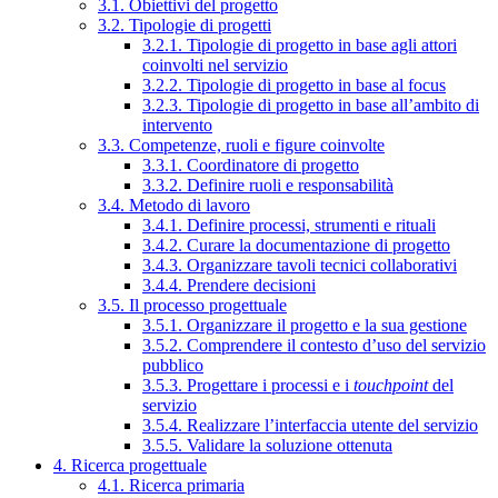
3.1. Obiettivi del progetto
3.2. Tipologie di progetti
3.2.1. Tipologie di progetto in base agli attori
coinvolti nel servizio
3.2.2. Tipologie di progetto in base al focus
3.2.3. Tipologie di progetto in base all’ambito di
intervento
3.3. Competenze, ruoli e figure coinvolte
3.3.1. Coordinatore di progetto
3.3.2. Definire ruoli e responsabilità
3.4. Metodo di lavoro
3.4.1. Definire processi, strumenti e rituali
3.4.2. Curare la documentazione di progetto
3.4.3. Organizzare tavoli tecnici collaborativi
3.4.4. Prendere decisioni
3.5. Il processo progettuale
3.5.1. Organizzare il progetto e la sua gestione
3.5.2. Comprendere il contesto d’uso del servizio
pubblico
3.5.3. Progettare i processi e i
touchpoint
del
servizio
3.5.4. Realizzare l’interfaccia utente del servizio
3.5.5. Validare la soluzione ottenuta
4. Ricerca progettuale
4.1. Ricerca primaria