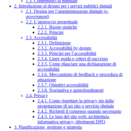
1.3. Contribuisci al manuale
2. Introduzione al design per i servizi pubblici digitali
2.1. Design per l’amministrazione digitale (
e-
government
)
2.2. L’approccio progettuale
2.2.1. Buone pratiche
2.2.2. Principi
2.3. Accessibilità
2.3.1. Definizione
2.3.2. Accessibilità by design
2.3.3. Principi per l’accessibilità
2.3.4. Linee guida e criteri di successo
2.3.5. Come rilasciare una dichiarazione di
accessibilità
2.3.6. Meccanismo di feedback e procedura di
attuazione
2.3.7. Obiettivi accessibilità
2.3.8. Normativa e approfondimenti
2.4. Privacy
2.4.1. Come rispettare la privacy sin dalla
progettazione di un sito o servizio digitale
2.4.2. Richiedi il consenso quando necessario
2.4.3. Le basi del sito web: architettura,
informativa privacy, riferimenti DPO
3. Pianificazione, gestione e strategia