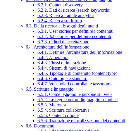
6.2.1. Content discovery
6.2.2. Dati di ricerca (search keywords)
6.2.3. Ricerca tramite analytics
6.2.4. Ricerca sui forum
6.3. Dalla ricerca ai bisogni degli utenti
6.3.1. User stories per definire i contenuti
6.3.2. Job stories per definire i contenuti
6.3.3. Criteri di accettazione
6.4. Architettura dell’informazione
6.4.1. Definire l’architettura dell’informazione
6.4.2. Alberatura
6.4.3. Flussi di interazione
6.4.4. Sistemi di navigazione
6.4.5. Tipologie di contenuto (content type)
6.4.6. Ontologie e standard
6.4.7. Vocabolari controllati e tassonomie
6.5. Scrittura e linguaggio
6.5.1. Come leggono le persone sul web
6.5.2. Le regole per un linguaggio semplice
6.5.3. Microtesti
6.5.4. Scrittura collaborativa
6.5.5. Content critique
6.5.6. Traduzione e localizzazione dei contenuti
6.6. Documenti