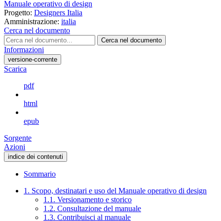
Manuale operativo di design
Progetto:
Designers Italia
Amministrazione:
italia
Cerca nel documento
Cerca nel documento
Informazioni
versione-corrente
Scarica
pdf
html
epub
Sorgente
Azioni
indice dei contenuti
Sommario
1. Scopo, destinatari e uso del Manuale operativo di design
1.1. Versionamento e storico
1.2. Consultazione del manuale
1.3. Contribuisci al manuale