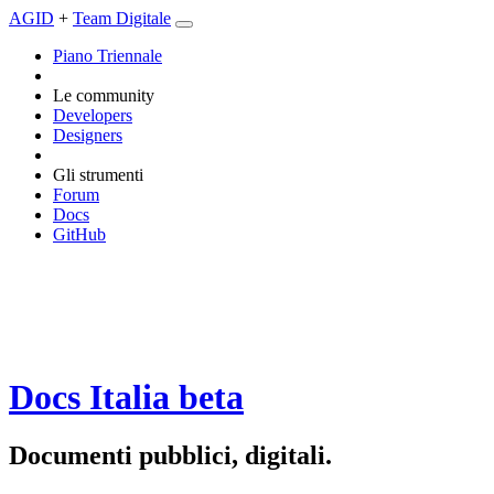
AGID
+
Team Digitale
Piano Triennale
Le community
Developers
Designers
Gli strumenti
Forum
Docs
GitHub
Docs Italia
beta
Documenti pubblici, digitali.