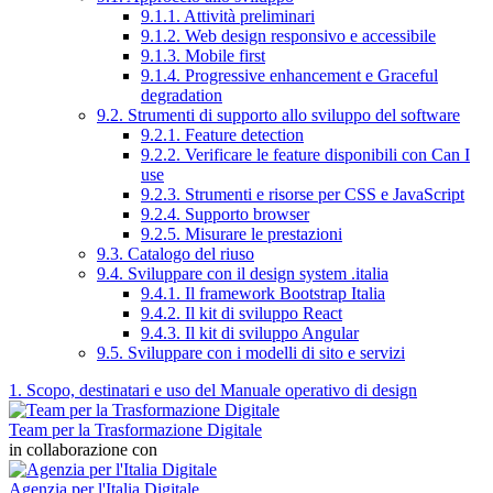
9.1.1. Attività preliminari
9.1.2. Web design responsivo e accessibile
9.1.3. Mobile first
9.1.4. Progressive enhancement e Graceful
degradation
9.2. Strumenti di supporto allo sviluppo del software
9.2.1. Feature detection
9.2.2. Verificare le feature disponibili con Can I
use
9.2.3. Strumenti e risorse per CSS e JavaScript
9.2.4. Supporto browser
9.2.5. Misurare le prestazioni
9.3. Catalogo del riuso
9.4. Sviluppare con il design system .italia
9.4.1. Il framework Bootstrap Italia
9.4.2. Il kit di sviluppo React
9.4.3. Il kit di sviluppo Angular
9.5. Sviluppare con i modelli di sito e servizi
1. Scopo, destinatari e uso del Manuale operativo di design
Team per la Trasformazione Digitale
in collaborazione con
Agenzia per l'Italia Digitale