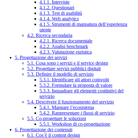
4.1.1. Interviste
4.1.2. Questionari
4.1.3. Test di usabilità
4.1.4. Web analytics
4.1.5. Strumenti di mappatura dell’esperienza
utente
4.2. Ricerca secondaria
4.2.1. Ricerca documentale
4.2.2. Analisi benchmark
4.2.3. Valutazione euristica
5. Progettazione dei servizi
5.1. Cosa sono i servizi e il service design
5.2. Progettare servizi pubblici digitali
5.3. Definire il modello di servizio
5.3.1. Identificare gli attori coinvolti
5.3.2. Formulare la proposta di valore
5.3.3. Inquadrare gli elementi costitutivi del
servizio
5.4. Descrivere il funzionamento del servizio
5.4.1. Mappare l’ecosistema
5.4.2. Rappresentare i flussi di servizio
5.5. Co-progettare le soluzioni
5.5.1. Workshop di co-progettazione
6. Progettazione dei contenuti
6.1. Cos’è il content design