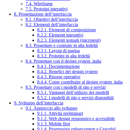
7.4. Wireframe
7.5. Prototipi interattivi
8. Progettazione dell’interfaccia
8.1. Obiettivi dell’interfaccia
8.2. Elementi dell’interfaccia
8.2.1. Elementi di composizione
8.2.2. Elementi interattivi
8.2.3. Elementi testuali (microtesti)
8.3. Progettare e costruire in alta fedeltà
8.3.1. Layout di pagina
8.3.2. Prototipi in alta fedeltà
8.4. Progettare con il design system .italia
8.4.1. Documentazione
8.4.2. Benefici del design system
8.4.3. Risorse operative
8.4.4. Come contribuire al design system .italia
8.5. Progettare con i modelli di sito e servizi
8.5.1. Vantaggi dell’utilizzo dei modelli
8.5.2. I modelli di sito e servizi disponibili
9. Sviluppo dell’interfaccia
9.1. Approccio allo sviluppo
9.1.1. Attività preliminari
9.1.2. Web design responsivo e accessibile
9.1.3. Mobile first
9.1.4. Progressive enhancement e Graceful