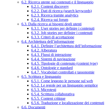
6.2. Ricerca utente sui contenuti e il linguaggio
6.2.1. Content discovery
6.2.2. Dati di ricerca (search keywords)
6.2.3. Ricerca tramite analytics
6.2.4. Ricerca sui forum
6.3. Dalla ricerca ai bisogni degli utenti
6.3.1. User stories per definire i contenuti
6.3.2. Job stories per definire i contenuti
6.3.3. Criteri di accettazione
6.4. Architettura dell’informazione
6.4.1. Definire l’architettura dell’informazione
6.4.2. Alberatura
6.4.3. Flussi di interazione
6.4.4. Sistemi di navigazione
6.4.5. Tipologie di contenuto (content type)
6.4.6. Ontologie e standard
6.4.7. Vocabolari controllati e tassonomie
6.5. Scrittura e linguaggio
6.5.1. Come leggono le persone sul web
6.5.2. Le regole per un linguaggio semplice
6.5.3. Microtesti
6.5.4. Scrittura collaborativa
6.5.5. Content critique
6.5.6. Traduzione e localizzazione dei contenuti
6.6. Documenti