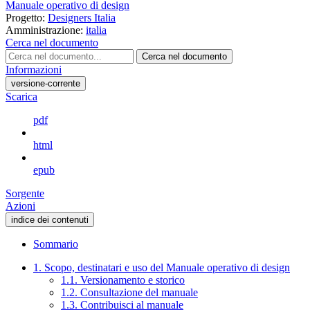
Manuale operativo di design
Progetto:
Designers Italia
Amministrazione:
italia
Cerca nel documento
Cerca nel documento
Informazioni
versione-corrente
Scarica
pdf
html
epub
Sorgente
Azioni
indice dei contenuti
Sommario
1. Scopo, destinatari e uso del Manuale operativo di design
1.1. Versionamento e storico
1.2. Consultazione del manuale
1.3. Contribuisci al manuale