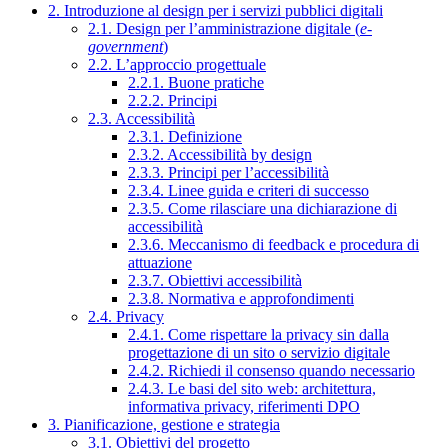
2. Introduzione al design per i servizi pubblici digitali
2.1. Design per l’amministrazione digitale (
e-
government
)
2.2. L’approccio progettuale
2.2.1. Buone pratiche
2.2.2. Principi
2.3. Accessibilità
2.3.1. Definizione
2.3.2. Accessibilità by design
2.3.3. Principi per l’accessibilità
2.3.4. Linee guida e criteri di successo
2.3.5. Come rilasciare una dichiarazione di
accessibilità
2.3.6. Meccanismo di feedback e procedura di
attuazione
2.3.7. Obiettivi accessibilità
2.3.8. Normativa e approfondimenti
2.4. Privacy
2.4.1. Come rispettare la privacy sin dalla
progettazione di un sito o servizio digitale
2.4.2. Richiedi il consenso quando necessario
2.4.3. Le basi del sito web: architettura,
informativa privacy, riferimenti DPO
3. Pianificazione, gestione e strategia
3.1. Obiettivi del progetto