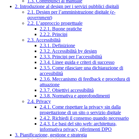
1.3. Contribuisci al manuale
2. Introduzione al design per i servizi pubblici digitali
2.1. Design per l’amministrazione digitale (
e-
government
)
2.2. L’approccio progettuale
2.2.1. Buone pratiche
2.2.2. Principi
2.3. Accessibilità
2.3.1. Definizione
2.3.2. Accessibilità by design
2.3.3. Principi per l’accessibilità
2.3.4. Linee guida e criteri di successo
2.3.5. Come rilasciare una dichiarazione di
accessibilità
2.3.6. Meccanismo di feedback e procedura di
attuazione
2.3.7. Obiettivi accessibilità
2.3.8. Normativa e approfondimenti
2.4. Privacy
2.4.1. Come rispettare la privacy sin dalla
progettazione di un sito o servizio digitale
2.4.2. Richiedi il consenso quando necessario
2.4.3. Le basi del sito web: architettura,
informativa privacy, riferimenti DPO
3. Pianificazione, gestione e strategia