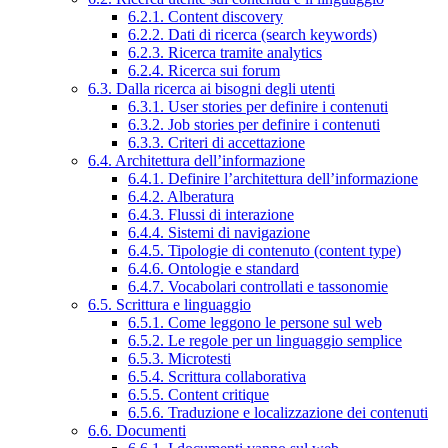
6.2.1. Content discovery
6.2.2. Dati di ricerca (search keywords)
6.2.3. Ricerca tramite analytics
6.2.4. Ricerca sui forum
6.3. Dalla ricerca ai bisogni degli utenti
6.3.1. User stories per definire i contenuti
6.3.2. Job stories per definire i contenuti
6.3.3. Criteri di accettazione
6.4. Architettura dell’informazione
6.4.1. Definire l’architettura dell’informazione
6.4.2. Alberatura
6.4.3. Flussi di interazione
6.4.4. Sistemi di navigazione
6.4.5. Tipologie di contenuto (content type)
6.4.6. Ontologie e standard
6.4.7. Vocabolari controllati e tassonomie
6.5. Scrittura e linguaggio
6.5.1. Come leggono le persone sul web
6.5.2. Le regole per un linguaggio semplice
6.5.3. Microtesti
6.5.4. Scrittura collaborativa
6.5.5. Content critique
6.5.6. Traduzione e localizzazione dei contenuti
6.6. Documenti