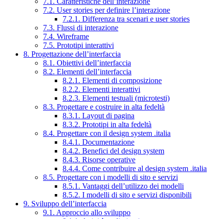
7.1. Caratteristiche dell’interazione
7.2. User stories per definire l’interazione
7.2.1. Differenza tra scenari e user stories
7.3. Flussi di interazione
7.4. Wireframe
7.5. Prototipi interattivi
8. Progettazione dell’interfaccia
8.1. Obiettivi dell’interfaccia
8.2. Elementi dell’interfaccia
8.2.1. Elementi di composizione
8.2.2. Elementi interattivi
8.2.3. Elementi testuali (microtesti)
8.3. Progettare e costruire in alta fedeltà
8.3.1. Layout di pagina
8.3.2. Prototipi in alta fedeltà
8.4. Progettare con il design system .italia
8.4.1. Documentazione
8.4.2. Benefici del design system
8.4.3. Risorse operative
8.4.4. Come contribuire al design system .italia
8.5. Progettare con i modelli di sito e servizi
8.5.1. Vantaggi dell’utilizzo dei modelli
8.5.2. I modelli di sito e servizi disponibili
9. Sviluppo dell’interfaccia
9.1. Approccio allo sviluppo