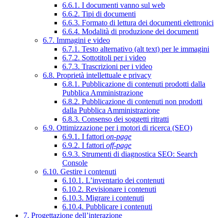
6.6.1. I documenti vanno sul web
6.6.2. Tipi di documenti
6.6.3. Formato di lettura dei documenti elettronici
6.6.4. Modalità di produzione dei documenti
6.7. Immagini e video
6.7.1. Testo alternativo (alt text) per le immagini
6.7.2. Sottotitoli per i video
6.7.3. Trascrizioni per i video
6.8. Proprietà intellettuale e privacy
6.8.1. Pubblicazione di contenuti prodotti dalla
Pubblica Amministrazione
6.8.2. Pubblicazione di contenuti non prodotti
dalla Pubblica Amministrazione
6.8.3. Consenso dei soggetti ritratti
6.9. Ottimizzazione per i motori di ricerca (SEO)
6.9.1. I fattori
on-page
6.9.2. I fattori
off-page
6.9.3. Strumenti di diagnostica SEO: Search
Console
6.10. Gestire i contenuti
6.10.1. L’inventario dei contenuti
6.10.2. Revisionare i contenuti
6.10.3. Migrare i contenuti
6.10.4. Pubblicare i contenuti
7. Progettazione dell’interazione