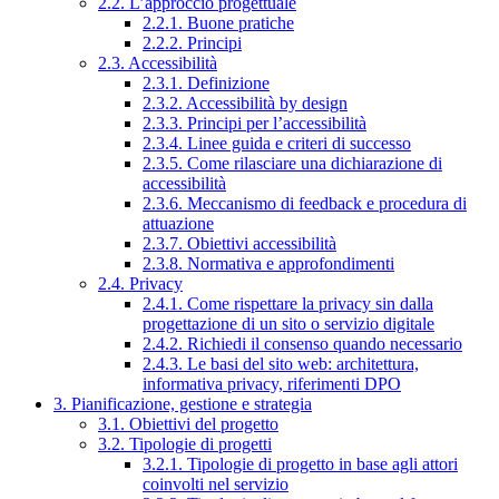
2.2. L’approccio progettuale
2.2.1. Buone pratiche
2.2.2. Principi
2.3. Accessibilità
2.3.1. Definizione
2.3.2. Accessibilità by design
2.3.3. Principi per l’accessibilità
2.3.4. Linee guida e criteri di successo
2.3.5. Come rilasciare una dichiarazione di
accessibilità
2.3.6. Meccanismo di feedback e procedura di
attuazione
2.3.7. Obiettivi accessibilità
2.3.8. Normativa e approfondimenti
2.4. Privacy
2.4.1. Come rispettare la privacy sin dalla
progettazione di un sito o servizio digitale
2.4.2. Richiedi il consenso quando necessario
2.4.3. Le basi del sito web: architettura,
informativa privacy, riferimenti DPO
3. Pianificazione, gestione e strategia
3.1. Obiettivi del progetto
3.2. Tipologie di progetti
3.2.1. Tipologie di progetto in base agli attori
coinvolti nel servizio