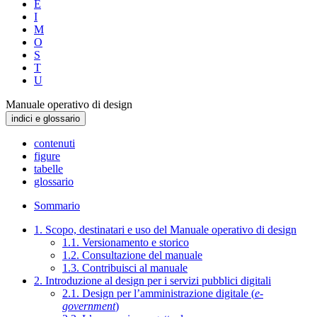
E
I
M
O
S
T
U
Manuale operativo di design
indici e glossario
contenuti
figure
tabelle
glossario
Sommario
1. Scopo, destinatari e uso del Manuale operativo di design
1.1. Versionamento e storico
1.2. Consultazione del manuale
1.3. Contribuisci al manuale
2. Introduzione al design per i servizi pubblici digitali
2.1. Design per l’amministrazione digitale (
e-
government
)