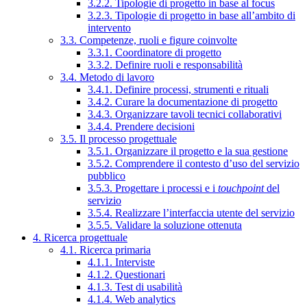
3.2.2. Tipologie di progetto in base al focus
3.2.3. Tipologie di progetto in base all’ambito di
intervento
3.3. Competenze, ruoli e figure coinvolte
3.3.1. Coordinatore di progetto
3.3.2. Definire ruoli e responsabilità
3.4. Metodo di lavoro
3.4.1. Definire processi, strumenti e rituali
3.4.2. Curare la documentazione di progetto
3.4.3. Organizzare tavoli tecnici collaborativi
3.4.4. Prendere decisioni
3.5. Il processo progettuale
3.5.1. Organizzare il progetto e la sua gestione
3.5.2. Comprendere il contesto d’uso del servizio
pubblico
3.5.3. Progettare i processi e i
touchpoint
del
servizio
3.5.4. Realizzare l’interfaccia utente del servizio
3.5.5. Validare la soluzione ottenuta
4. Ricerca progettuale
4.1. Ricerca primaria
4.1.1. Interviste
4.1.2. Questionari
4.1.3. Test di usabilità
4.1.4. Web analytics