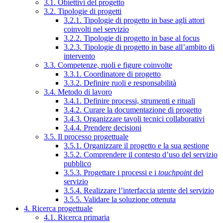
3.1. Obiettivi del progetto
3.2. Tipologie di progetti
3.2.1. Tipologie di progetto in base agli attori
coinvolti nel servizio
3.2.2. Tipologie di progetto in base al focus
3.2.3. Tipologie di progetto in base all’ambito di
intervento
3.3. Competenze, ruoli e figure coinvolte
3.3.1. Coordinatore di progetto
3.3.2. Definire ruoli e responsabilità
3.4. Metodo di lavoro
3.4.1. Definire processi, strumenti e rituali
3.4.2. Curare la documentazione di progetto
3.4.3. Organizzare tavoli tecnici collaborativi
3.4.4. Prendere decisioni
3.5. Il processo progettuale
3.5.1. Organizzare il progetto e la sua gestione
3.5.2. Comprendere il contesto d’uso del servizio
pubblico
3.5.3. Progettare i processi e i
touchpoint
del
servizio
3.5.4. Realizzare l’interfaccia utente del servizio
3.5.5. Validare la soluzione ottenuta
4. Ricerca progettuale
4.1. Ricerca primaria