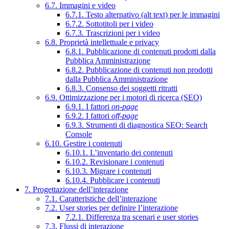
6.7. Immagini e video
6.7.1. Testo alternativo (alt text) per le immagini
6.7.2. Sottotitoli per i video
6.7.3. Trascrizioni per i video
6.8. Proprietà intellettuale e privacy
6.8.1. Pubblicazione di contenuti prodotti dalla
Pubblica Amministrazione
6.8.2. Pubblicazione di contenuti non prodotti
dalla Pubblica Amministrazione
6.8.3. Consenso dei soggetti ritratti
6.9. Ottimizzazione per i motori di ricerca (SEO)
6.9.1. I fattori
on-page
6.9.2. I fattori
off-page
6.9.3. Strumenti di diagnostica SEO: Search
Console
6.10. Gestire i contenuti
6.10.1. L’inventario dei contenuti
6.10.2. Revisionare i contenuti
6.10.3. Migrare i contenuti
6.10.4. Pubblicare i contenuti
7. Progettazione dell’interazione
7.1. Caratteristiche dell’interazione
7.2. User stories per definire l’interazione
7.2.1. Differenza tra scenari e user stories
7.3. Flussi di interazione