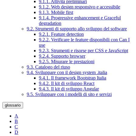
9.1.1. Attività preliminari
9.1.2. Web design responsivo e accessibile
9.1.3. Mobile first
9.1.4. Progressive enhancement e Graceful
degradation
9.2. Strumenti di supporto allo sviluppo del software
9.2.1. Feature detection
9.2.2. Verificare le feature disponibili con Can I
use
9.2.3. Strumenti e risorse per CSS e JavaScript
9.2.4. Supporto browser
9.2.5. Misurare le prestazioni
9.3. Catalogo del riuso
9.4. Sviluppare con il design system .italia
9.4.1. Il framework Bootstrap Italia
9.4.2. Il kit di sviluppo React
9.4.3. Il kit di sviluppo Angular
9.5. Sviluppare con i modelli di sito e servizi
glossario
A
B
C
D