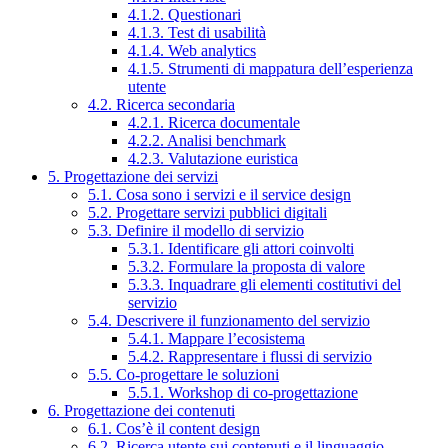
4.1.2. Questionari
4.1.3. Test di usabilità
4.1.4. Web analytics
4.1.5. Strumenti di mappatura dell’esperienza
utente
4.2. Ricerca secondaria
4.2.1. Ricerca documentale
4.2.2. Analisi benchmark
4.2.3. Valutazione euristica
5. Progettazione dei servizi
5.1. Cosa sono i servizi e il service design
5.2. Progettare servizi pubblici digitali
5.3. Definire il modello di servizio
5.3.1. Identificare gli attori coinvolti
5.3.2. Formulare la proposta di valore
5.3.3. Inquadrare gli elementi costitutivi del
servizio
5.4. Descrivere il funzionamento del servizio
5.4.1. Mappare l’ecosistema
5.4.2. Rappresentare i flussi di servizio
5.5. Co-progettare le soluzioni
5.5.1. Workshop di co-progettazione
6. Progettazione dei contenuti
6.1. Cos’è il content design
6.2. Ricerca utente sui contenuti e il linguaggio