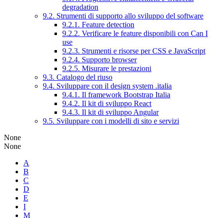
degradation
9.2. Strumenti di supporto allo sviluppo del software
9.2.1. Feature detection
9.2.2. Verificare le feature disponibili con Can I
use
9.2.3. Strumenti e risorse per CSS e JavaScript
9.2.4. Supporto browser
9.2.5. Misurare le prestazioni
9.3. Catalogo del riuso
9.4. Sviluppare con il design system .italia
9.4.1. Il framework Bootstrap Italia
9.4.2. Il kit di sviluppo React
9.4.3. Il kit di sviluppo Angular
9.5. Sviluppare con i modelli di sito e servizi
None
None
A
B
C
D
E
I
M