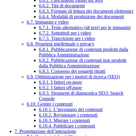
6.6.1. I documenti vanno sul web
6.6.2. Tipi di documenti
6.6.3. Formato di lettura dei documenti elettronici
6.6.4. Modalità di produzione dei documenti
6.7. Immagini e video
6.7.1. Testo alternativo (alt text) per le immagini
6.7.2. Sottotitoli per i video
6.7.3. Trascrizioni per i video
6.8. Proprietà intellettuale e privacy
6.8.1. Pubblicazione di contenuti prodotti dalla
Pubblica Amministrazione
6.8.2. Pubblicazione di contenuti non prodotti
dalla Pubblica Amministrazione
6.8.3. Consenso dei soggetti ritratti
6.9. Ottimizzazione per i motori di ricerca (SEO)
6.9.1. I fattori
on-page
6.9.2. I fattori
off-page
6.9.3. Strumenti di diagnostica SEO: Search
Console
6.10. Gestire i contenuti
6.10.1. L’inventario dei contenuti
6.10.2. Revisionare i contenuti
6.10.3. Migrare i contenuti
6.10.4. Pubblicare i contenuti
7. Progettazione dell’interazione