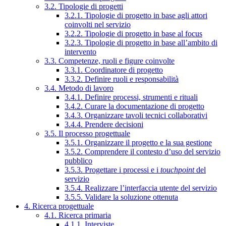
3.2. Tipologie di progetti
3.2.1. Tipologie di progetto in base agli attori
coinvolti nel servizio
3.2.2. Tipologie di progetto in base al focus
3.2.3. Tipologie di progetto in base all’ambito di
intervento
3.3. Competenze, ruoli e figure coinvolte
3.3.1. Coordinatore di progetto
3.3.2. Definire ruoli e responsabilità
3.4. Metodo di lavoro
3.4.1. Definire processi, strumenti e rituali
3.4.2. Curare la documentazione di progetto
3.4.3. Organizzare tavoli tecnici collaborativi
3.4.4. Prendere decisioni
3.5. Il processo progettuale
3.5.1. Organizzare il progetto e la sua gestione
3.5.2. Comprendere il contesto d’uso del servizio
pubblico
3.5.3. Progettare i processi e i
touchpoint
del
servizio
3.5.4. Realizzare l’interfaccia utente del servizio
3.5.5. Validare la soluzione ottenuta
4. Ricerca progettuale
4.1. Ricerca primaria
4.1.1. Interviste