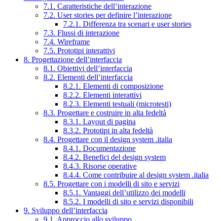
7.1. Caratteristiche dell’interazione
7.2. User stories per definire l’interazione
7.2.1. Differenza tra scenari e user stories
7.3. Flussi di interazione
7.4. Wireframe
7.5. Prototipi interattivi
8. Progettazione dell’interfaccia
8.1. Obiettivi dell’interfaccia
8.2. Elementi dell’interfaccia
8.2.1. Elementi di composizione
8.2.2. Elementi interattivi
8.2.3. Elementi testuali (microtesti)
8.3. Progettare e costruire in alta fedeltà
8.3.1. Layout di pagina
8.3.2. Prototipi in alta fedeltà
8.4. Progettare con il design system .italia
8.4.1. Documentazione
8.4.2. Benefici del design system
8.4.3. Risorse operative
8.4.4. Come contribuire al design system .italia
8.5. Progettare con i modelli di sito e servizi
8.5.1. Vantaggi dell’utilizzo dei modelli
8.5.2. I modelli di sito e servizi disponibili
9. Sviluppo dell’interfaccia
9.1. Approccio allo sviluppo