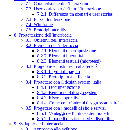
7.1. Caratteristiche dell’interazione
7.2. User stories per definire l’interazione
7.2.1. Differenza tra scenari e user stories
7.3. Flussi di interazione
7.4. Wireframe
7.5. Prototipi interattivi
8. Progettazione dell’interfaccia
8.1. Obiettivi dell’interfaccia
8.2. Elementi dell’interfaccia
8.2.1. Elementi di composizione
8.2.2. Elementi interattivi
8.2.3. Elementi testuali (microtesti)
8.3. Progettare e costruire in alta fedeltà
8.3.1. Layout di pagina
8.3.2. Prototipi in alta fedeltà
8.4. Progettare con il design system .italia
8.4.1. Documentazione
8.4.2. Benefici del design system
8.4.3. Risorse operative
8.4.4. Come contribuire al design system .italia
8.5. Progettare con i modelli di sito e servizi
8.5.1. Vantaggi dell’utilizzo dei modelli
8.5.2. I modelli di sito e servizi disponibili
9. Sviluppo dell’interfaccia
9.1. Approccio allo sviluppo