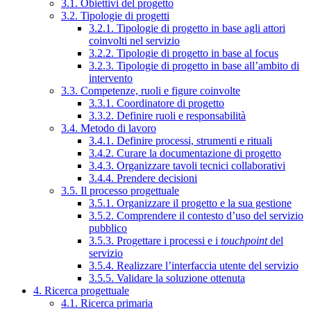
3.1. Obiettivi del progetto
3.2. Tipologie di progetti
3.2.1. Tipologie di progetto in base agli attori
coinvolti nel servizio
3.2.2. Tipologie di progetto in base al focus
3.2.3. Tipologie di progetto in base all’ambito di
intervento
3.3. Competenze, ruoli e figure coinvolte
3.3.1. Coordinatore di progetto
3.3.2. Definire ruoli e responsabilità
3.4. Metodo di lavoro
3.4.1. Definire processi, strumenti e rituali
3.4.2. Curare la documentazione di progetto
3.4.3. Organizzare tavoli tecnici collaborativi
3.4.4. Prendere decisioni
3.5. Il processo progettuale
3.5.1. Organizzare il progetto e la sua gestione
3.5.2. Comprendere il contesto d’uso del servizio
pubblico
3.5.3. Progettare i processi e i
touchpoint
del
servizio
3.5.4. Realizzare l’interfaccia utente del servizio
3.5.5. Validare la soluzione ottenuta
4. Ricerca progettuale
4.1. Ricerca primaria