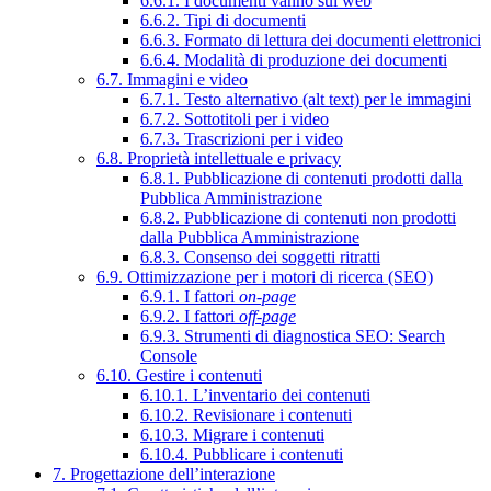
6.6.1. I documenti vanno sul web
6.6.2. Tipi di documenti
6.6.3. Formato di lettura dei documenti elettronici
6.6.4. Modalità di produzione dei documenti
6.7. Immagini e video
6.7.1. Testo alternativo (alt text) per le immagini
6.7.2. Sottotitoli per i video
6.7.3. Trascrizioni per i video
6.8. Proprietà intellettuale e privacy
6.8.1. Pubblicazione di contenuti prodotti dalla
Pubblica Amministrazione
6.8.2. Pubblicazione di contenuti non prodotti
dalla Pubblica Amministrazione
6.8.3. Consenso dei soggetti ritratti
6.9. Ottimizzazione per i motori di ricerca (SEO)
6.9.1. I fattori
on-page
6.9.2. I fattori
off-page
6.9.3. Strumenti di diagnostica SEO: Search
Console
6.10. Gestire i contenuti
6.10.1. L’inventario dei contenuti
6.10.2. Revisionare i contenuti
6.10.3. Migrare i contenuti
6.10.4. Pubblicare i contenuti
7. Progettazione dell’interazione