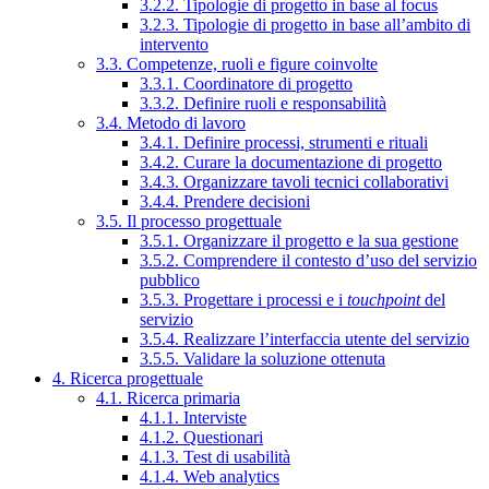
3.2.2. Tipologie di progetto in base al focus
3.2.3. Tipologie di progetto in base all’ambito di
intervento
3.3. Competenze, ruoli e figure coinvolte
3.3.1. Coordinatore di progetto
3.3.2. Definire ruoli e responsabilità
3.4. Metodo di lavoro
3.4.1. Definire processi, strumenti e rituali
3.4.2. Curare la documentazione di progetto
3.4.3. Organizzare tavoli tecnici collaborativi
3.4.4. Prendere decisioni
3.5. Il processo progettuale
3.5.1. Organizzare il progetto e la sua gestione
3.5.2. Comprendere il contesto d’uso del servizio
pubblico
3.5.3. Progettare i processi e i
touchpoint
del
servizio
3.5.4. Realizzare l’interfaccia utente del servizio
3.5.5. Validare la soluzione ottenuta
4. Ricerca progettuale
4.1. Ricerca primaria
4.1.1. Interviste
4.1.2. Questionari
4.1.3. Test di usabilità
4.1.4. Web analytics