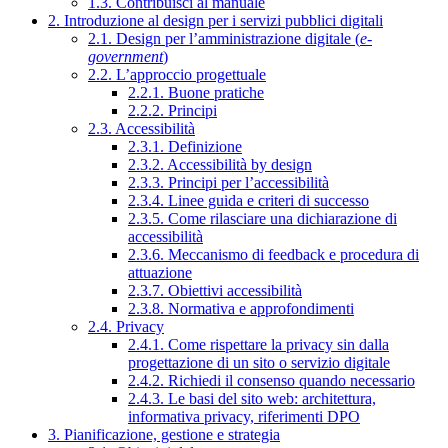
1.3. Contribuisci al manuale
2. Introduzione al design per i servizi pubblici digitali
2.1. Design per l’amministrazione digitale (
e-
government
)
2.2. L’approccio progettuale
2.2.1. Buone pratiche
2.2.2. Principi
2.3. Accessibilità
2.3.1. Definizione
2.3.2. Accessibilità by design
2.3.3. Principi per l’accessibilità
2.3.4. Linee guida e criteri di successo
2.3.5. Come rilasciare una dichiarazione di
accessibilità
2.3.6. Meccanismo di feedback e procedura di
attuazione
2.3.7. Obiettivi accessibilità
2.3.8. Normativa e approfondimenti
2.4. Privacy
2.4.1. Come rispettare la privacy sin dalla
progettazione di un sito o servizio digitale
2.4.2. Richiedi il consenso quando necessario
2.4.3. Le basi del sito web: architettura,
informativa privacy, riferimenti DPO
3. Pianificazione, gestione e strategia