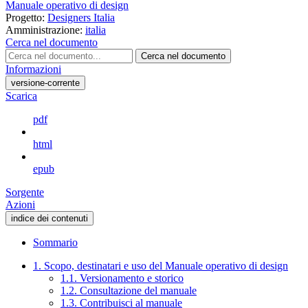
Manuale operativo di design
Progetto:
Designers Italia
Amministrazione:
italia
Cerca nel documento
Cerca nel documento
Informazioni
versione-corrente
Scarica
pdf
html
epub
Sorgente
Azioni
indice dei contenuti
Sommario
1. Scopo, destinatari e uso del Manuale operativo di design
1.1. Versionamento e storico
1.2. Consultazione del manuale
1.3. Contribuisci al manuale