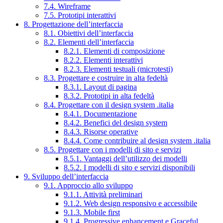
7.4. Wireframe
7.5. Prototipi interattivi
8. Progettazione dell’interfaccia
8.1. Obiettivi dell’interfaccia
8.2. Elementi dell’interfaccia
8.2.1. Elementi di composizione
8.2.2. Elementi interattivi
8.2.3. Elementi testuali (microtesti)
8.3. Progettare e costruire in alta fedeltà
8.3.1. Layout di pagina
8.3.2. Prototipi in alta fedeltà
8.4. Progettare con il design system .italia
8.4.1. Documentazione
8.4.2. Benefici del design system
8.4.3. Risorse operative
8.4.4. Come contribuire al design system .italia
8.5. Progettare con i modelli di sito e servizi
8.5.1. Vantaggi dell’utilizzo dei modelli
8.5.2. I modelli di sito e servizi disponibili
9. Sviluppo dell’interfaccia
9.1. Approccio allo sviluppo
9.1.1. Attività preliminari
9.1.2. Web design responsivo e accessibile
9.1.3. Mobile first
9.1.4. Progressive enhancement e Graceful