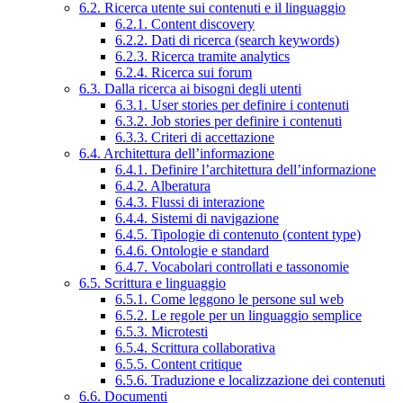
6.2. Ricerca utente sui contenuti e il linguaggio
6.2.1. Content discovery
6.2.2. Dati di ricerca (search keywords)
6.2.3. Ricerca tramite analytics
6.2.4. Ricerca sui forum
6.3. Dalla ricerca ai bisogni degli utenti
6.3.1. User stories per definire i contenuti
6.3.2. Job stories per definire i contenuti
6.3.3. Criteri di accettazione
6.4. Architettura dell’informazione
6.4.1. Definire l’architettura dell’informazione
6.4.2. Alberatura
6.4.3. Flussi di interazione
6.4.4. Sistemi di navigazione
6.4.5. Tipologie di contenuto (content type)
6.4.6. Ontologie e standard
6.4.7. Vocabolari controllati e tassonomie
6.5. Scrittura e linguaggio
6.5.1. Come leggono le persone sul web
6.5.2. Le regole per un linguaggio semplice
6.5.3. Microtesti
6.5.4. Scrittura collaborativa
6.5.5. Content critique
6.5.6. Traduzione e localizzazione dei contenuti
6.6. Documenti