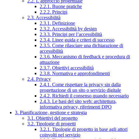
2.2. L’approccio progettuale
2.2.1. Buone pratiche
2.2.2. Principi
2.3. Accessibilità
2.3.1. Definizione
2.3.2. Accessibilità by design
2.3.3. Principi per l’accessibilità
2.3.4. Linee guida e criteri di successo
2.3.5. Come rilasciare una dichiarazione di
accessibilità
2.3.6. Meccanismo di feedback e procedura di
attuazione
2.3.7. Obiettivi accessibilità
2.3.8. Normativa e approfondimenti
2.4. Privacy
2.4.1. Come rispettare la privacy sin dalla
progettazione di un sito o servizio digitale
2.4.2. Richiedi il consenso quando necessario
2.4.3. Le basi del sito web: architettura,
informativa privacy, riferimenti DPO
3. Pianificazione, gestione e strategia
3.1. Obiettivi del progetto
3.2. Tipologie di progetti
3.2.1. Tipologie di progetto in base agli attori
coinvolti nel servizio