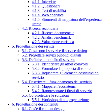
4.1.1. Interviste
4.1.2. Questionari
4.1.3. Test di usabilità
4.1.4. Web analytics
4.1.5. Strumenti di mappatura dell’esperienza
utente
4.2. Ricerca secondaria
4.2.1. Ricerca documentale
4.2.2. Analisi benchmark
4.2.3. Valutazione euristica
5. Progettazione dei servizi
5.1. Cosa sono i servizi e il service design
5.2. Progettare servizi pubblici digitali
5.3. Definire il modello di servizio
5.3.1. Identificare gli attori coinvolti
5.3.2. Formulare la proposta di valore
5.3.3. Inquadrare gli elementi costitutivi del
servizio
5.4. Descrivere il funzionamento del servizio
5.4.1. Mappare l’ecosistema
5.4.2. Rappresentare i flussi di servizio
5.5. Co-progettare le soluzioni
5.5.1. Workshop di co-progettazione
6. Progettazione dei contenuti
6.1. Cos’è il content design