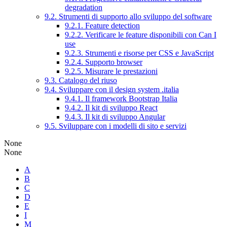
degradation
9.2. Strumenti di supporto allo sviluppo del software
9.2.1. Feature detection
9.2.2. Verificare le feature disponibili con Can I
use
9.2.3. Strumenti e risorse per CSS e JavaScript
9.2.4. Supporto browser
9.2.5. Misurare le prestazioni
9.3. Catalogo del riuso
9.4. Sviluppare con il design system .italia
9.4.1. Il framework Bootstrap Italia
9.4.2. Il kit di sviluppo React
9.4.3. Il kit di sviluppo Angular
9.5. Sviluppare con i modelli di sito e servizi
None
None
A
B
C
D
E
I
M