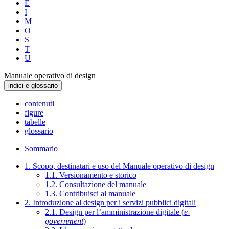
E
I
M
O
S
T
U
Manuale operativo di design
indici e glossario
contenuti
figure
tabelle
glossario
Sommario
1. Scopo, destinatari e uso del Manuale operativo di design
1.1. Versionamento e storico
1.2. Consultazione del manuale
1.3. Contribuisci al manuale
2. Introduzione al design per i servizi pubblici digitali
2.1. Design per l’amministrazione digitale (
e-
government
)