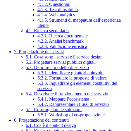
4.1.2. Questionari
4.1.3. Test di usabilità
4.1.4. Web analytics
4.1.5. Strumenti di mappatura dell’esperienza
utente
4.2. Ricerca secondaria
4.2.1. Ricerca documentale
4.2.2. Analisi benchmark
4.2.3. Valutazione euristica
5. Progettazione dei servizi
5.1. Cosa sono i servizi e il service design
5.2. Progettare servizi pubblici digitali
5.3. Definire il modello di servizio
5.3.1. Identificare gli attori coinvolti
5.3.2. Formulare la proposta di valore
5.3.3. Inquadrare gli elementi costitutivi del
servizio
5.4. Descrivere il funzionamento del servizio
5.4.1. Mappare l’ecosistema
5.4.2. Rappresentare i flussi di servizio
5.5. Co-progettare le soluzioni
5.5.1. Workshop di co-progettazione
6. Progettazione dei contenuti
6.1. Cos’è il content design
6.2. Ricerca utente sui contenuti e il linguaggio