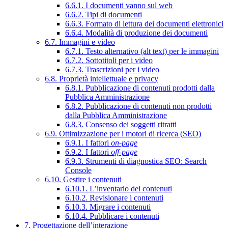
6.6.1. I documenti vanno sul web
6.6.2. Tipi di documenti
6.6.3. Formato di lettura dei documenti elettronici
6.6.4. Modalità di produzione dei documenti
6.7. Immagini e video
6.7.1. Testo alternativo (alt text) per le immagini
6.7.2. Sottotitoli per i video
6.7.3. Trascrizioni per i video
6.8. Proprietà intellettuale e privacy
6.8.1. Pubblicazione di contenuti prodotti dalla
Pubblica Amministrazione
6.8.2. Pubblicazione di contenuti non prodotti
dalla Pubblica Amministrazione
6.8.3. Consenso dei soggetti ritratti
6.9. Ottimizzazione per i motori di ricerca (SEO)
6.9.1. I fattori
on-page
6.9.2. I fattori
off-page
6.9.3. Strumenti di diagnostica SEO: Search
Console
6.10. Gestire i contenuti
6.10.1. L’inventario dei contenuti
6.10.2. Revisionare i contenuti
6.10.3. Migrare i contenuti
6.10.4. Pubblicare i contenuti
7. Progettazione dell’interazione