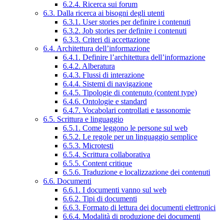
6.2.4. Ricerca sui forum
6.3. Dalla ricerca ai bisogni degli utenti
6.3.1. User stories per definire i contenuti
6.3.2. Job stories per definire i contenuti
6.3.3. Criteri di accettazione
6.4. Architettura dell’informazione
6.4.1. Definire l’architettura dell’informazione
6.4.2. Alberatura
6.4.3. Flussi di interazione
6.4.4. Sistemi di navigazione
6.4.5. Tipologie di contenuto (content type)
6.4.6. Ontologie e standard
6.4.7. Vocabolari controllati e tassonomie
6.5. Scrittura e linguaggio
6.5.1. Come leggono le persone sul web
6.5.2. Le regole per un linguaggio semplice
6.5.3. Microtesti
6.5.4. Scrittura collaborativa
6.5.5. Content critique
6.5.6. Traduzione e localizzazione dei contenuti
6.6. Documenti
6.6.1. I documenti vanno sul web
6.6.2. Tipi di documenti
6.6.3. Formato di lettura dei documenti elettronici
6.6.4. Modalità di produzione dei documenti