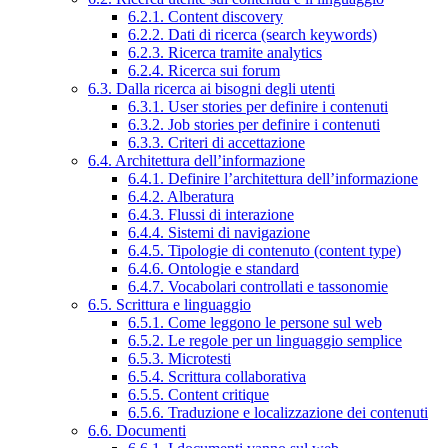
6.2.1. Content discovery
6.2.2. Dati di ricerca (search keywords)
6.2.3. Ricerca tramite analytics
6.2.4. Ricerca sui forum
6.3. Dalla ricerca ai bisogni degli utenti
6.3.1. User stories per definire i contenuti
6.3.2. Job stories per definire i contenuti
6.3.3. Criteri di accettazione
6.4. Architettura dell’informazione
6.4.1. Definire l’architettura dell’informazione
6.4.2. Alberatura
6.4.3. Flussi di interazione
6.4.4. Sistemi di navigazione
6.4.5. Tipologie di contenuto (content type)
6.4.6. Ontologie e standard
6.4.7. Vocabolari controllati e tassonomie
6.5. Scrittura e linguaggio
6.5.1. Come leggono le persone sul web
6.5.2. Le regole per un linguaggio semplice
6.5.3. Microtesti
6.5.4. Scrittura collaborativa
6.5.5. Content critique
6.5.6. Traduzione e localizzazione dei contenuti
6.6. Documenti