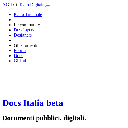
AGID
+
Team Digitale
Piano Triennale
Le community
Developers
Designers
Gli strumenti
Forum
Docs
GitHub
Docs Italia
beta
Documenti pubblici, digitali.