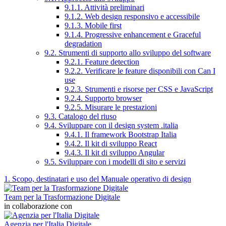
9.1.1. Attività preliminari
9.1.2. Web design responsivo e accessibile
9.1.3. Mobile first
9.1.4. Progressive enhancement e Graceful
degradation
9.2. Strumenti di supporto allo sviluppo del software
9.2.1. Feature detection
9.2.2. Verificare le feature disponibili con Can I
use
9.2.3. Strumenti e risorse per CSS e JavaScript
9.2.4. Supporto browser
9.2.5. Misurare le prestazioni
9.3. Catalogo del riuso
9.4. Sviluppare con il design system .italia
9.4.1. Il framework Bootstrap Italia
9.4.2. Il kit di sviluppo React
9.4.3. Il kit di sviluppo Angular
9.5. Sviluppare con i modelli di sito e servizi
1. Scopo, destinatari e uso del Manuale operativo di design
Team per la Trasformazione Digitale
in collaborazione con
Agenzia per l'Italia Digitale