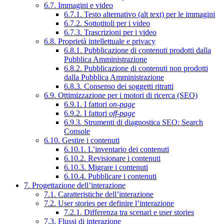
6.7. Immagini e video
6.7.1. Testo alternativo (alt text) per le immagini
6.7.2. Sottotitoli per i video
6.7.3. Trascrizioni per i video
6.8. Proprietà intellettuale e privacy
6.8.1. Pubblicazione di contenuti prodotti dalla
Pubblica Amministrazione
6.8.2. Pubblicazione di contenuti non prodotti
dalla Pubblica Amministrazione
6.8.3. Consenso dei soggetti ritratti
6.9. Ottimizzazione per i motori di ricerca (SEO)
6.9.1. I fattori
on-page
6.9.2. I fattori
off-page
6.9.3. Strumenti di diagnostica SEO: Search
Console
6.10. Gestire i contenuti
6.10.1. L’inventario dei contenuti
6.10.2. Revisionare i contenuti
6.10.3. Migrare i contenuti
6.10.4. Pubblicare i contenuti
7. Progettazione dell’interazione
7.1. Caratteristiche dell’interazione
7.2. User stories per definire l’interazione
7.2.1. Differenza tra scenari e user stories
7.3. Flussi di interazione