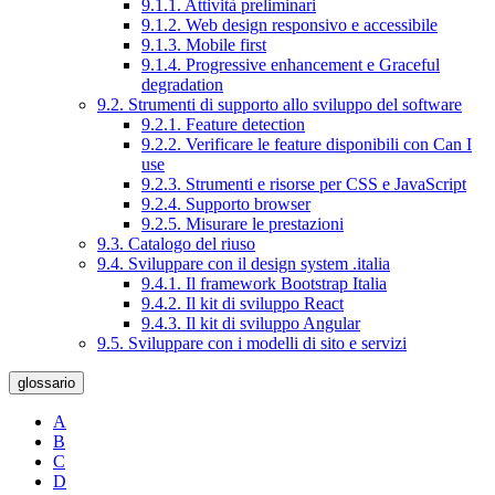
9.1.1. Attività preliminari
9.1.2. Web design responsivo e accessibile
9.1.3. Mobile first
9.1.4. Progressive enhancement e Graceful
degradation
9.2. Strumenti di supporto allo sviluppo del software
9.2.1. Feature detection
9.2.2. Verificare le feature disponibili con Can I
use
9.2.3. Strumenti e risorse per CSS e JavaScript
9.2.4. Supporto browser
9.2.5. Misurare le prestazioni
9.3. Catalogo del riuso
9.4. Sviluppare con il design system .italia
9.4.1. Il framework Bootstrap Italia
9.4.2. Il kit di sviluppo React
9.4.3. Il kit di sviluppo Angular
9.5. Sviluppare con i modelli di sito e servizi
glossario
A
B
C
D