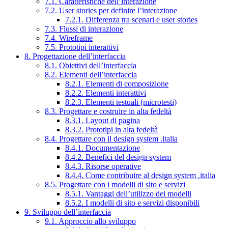
7.1. Caratteristiche dell’interazione
7.2. User stories per definire l’interazione
7.2.1. Differenza tra scenari e user stories
7.3. Flussi di interazione
7.4. Wireframe
7.5. Prototipi interattivi
8. Progettazione dell’interfaccia
8.1. Obiettivi dell’interfaccia
8.2. Elementi dell’interfaccia
8.2.1. Elementi di composizione
8.2.2. Elementi interattivi
8.2.3. Elementi testuali (microtesti)
8.3. Progettare e costruire in alta fedeltà
8.3.1. Layout di pagina
8.3.2. Prototipi in alta fedeltà
8.4. Progettare con il design system .italia
8.4.1. Documentazione
8.4.2. Benefici del design system
8.4.3. Risorse operative
8.4.4. Come contribuire al design system .italia
8.5. Progettare con i modelli di sito e servizi
8.5.1. Vantaggi dell’utilizzo dei modelli
8.5.2. I modelli di sito e servizi disponibili
9. Sviluppo dell’interfaccia
9.1. Approccio allo sviluppo