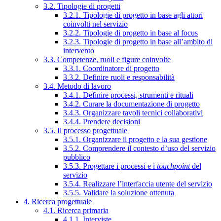
3.2. Tipologie di progetti
3.2.1. Tipologie di progetto in base agli attori
coinvolti nel servizio
3.2.2. Tipologie di progetto in base al focus
3.2.3. Tipologie di progetto in base all’ambito di
intervento
3.3. Competenze, ruoli e figure coinvolte
3.3.1. Coordinatore di progetto
3.3.2. Definire ruoli e responsabilità
3.4. Metodo di lavoro
3.4.1. Definire processi, strumenti e rituali
3.4.2. Curare la documentazione di progetto
3.4.3. Organizzare tavoli tecnici collaborativi
3.4.4. Prendere decisioni
3.5. Il processo progettuale
3.5.1. Organizzare il progetto e la sua gestione
3.5.2. Comprendere il contesto d’uso del servizio
pubblico
3.5.3. Progettare i processi e i
touchpoint
del
servizio
3.5.4. Realizzare l’interfaccia utente del servizio
3.5.5. Validare la soluzione ottenuta
4. Ricerca progettuale
4.1. Ricerca primaria
4.1.1. Interviste