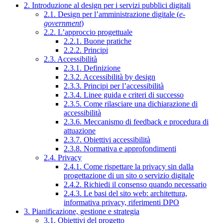
2. Introduzione al design per i servizi pubblici digitali
2.1. Design per l’amministrazione digitale (
e-
government
)
2.2. L’approccio progettuale
2.2.1. Buone pratiche
2.2.2. Principi
2.3. Accessibilità
2.3.1. Definizione
2.3.2. Accessibilità by design
2.3.3. Principi per l’accessibilità
2.3.4. Linee guida e criteri di successo
2.3.5. Come rilasciare una dichiarazione di
accessibilità
2.3.6. Meccanismo di feedback e procedura di
attuazione
2.3.7. Obiettivi accessibilità
2.3.8. Normativa e approfondimenti
2.4. Privacy
2.4.1. Come rispettare la privacy sin dalla
progettazione di un sito o servizio digitale
2.4.2. Richiedi il consenso quando necessario
2.4.3. Le basi del sito web: architettura,
informativa privacy, riferimenti DPO
3. Pianificazione, gestione e strategia
3.1. Obiettivi del progetto