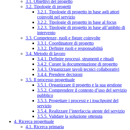
3.1. Obiettivi del progetto
3.2. Tipologie di progetti
3.2.1. Tipologie di progetto in base agli attori
coinvolti nel servizio
3.2.2. Tipologie di progetto in base al focus
3.2.3. Tipologie di progetto in base all’ambito di
intervento
3.3. Competenze, ruoli e figure coinvolte
3.3.1. Coordinatore di progetto
3.3.2. Definire ruoli e responsabilità
3.4. Metodo di lavoro
3.4.1. Definire processi, strumenti e rituali
3.4.2. Curare la documentazione di progetto
3.4.3. Organizzare tavoli tecnici collaborativi
3.4.4. Prendere decisioni
3.5. Il processo progettuale
3.5.1. Organizzare il progetto e la sua gestione
3.5.2. Comprendere il contesto d’uso del servizio
pubblico
3.5.3. Progettare i processi e i
touchpoint
del
servizio
3.5.4. Realizzare l’interfaccia utente del servizio
3.5.5. Validare la soluzione ottenuta
4. Ricerca progettuale
4.1. Ricerca primaria