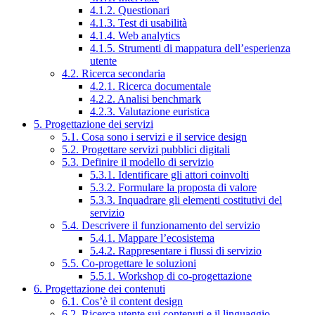
4.1.2. Questionari
4.1.3. Test di usabilità
4.1.4. Web analytics
4.1.5. Strumenti di mappatura dell’esperienza
utente
4.2. Ricerca secondaria
4.2.1. Ricerca documentale
4.2.2. Analisi benchmark
4.2.3. Valutazione euristica
5. Progettazione dei servizi
5.1. Cosa sono i servizi e il service design
5.2. Progettare servizi pubblici digitali
5.3. Definire il modello di servizio
5.3.1. Identificare gli attori coinvolti
5.3.2. Formulare la proposta di valore
5.3.3. Inquadrare gli elementi costitutivi del
servizio
5.4. Descrivere il funzionamento del servizio
5.4.1. Mappare l’ecosistema
5.4.2. Rappresentare i flussi di servizio
5.5. Co-progettare le soluzioni
5.5.1. Workshop di co-progettazione
6. Progettazione dei contenuti
6.1. Cos’è il content design
6.2. Ricerca utente sui contenuti e il linguaggio