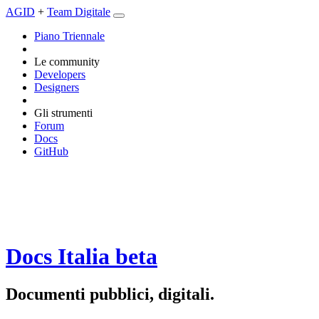
AGID
+
Team Digitale
Piano Triennale
Le community
Developers
Designers
Gli strumenti
Forum
Docs
GitHub
Docs Italia
beta
Documenti pubblici, digitali.