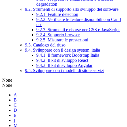
degradation
9.2. Strumenti di supporto allo sviluppo del software
9.2.1. Feature detection
9.2.2. Verificare le feature disponibili con Can I
use
9.2.3. Strumenti e risorse per CSS e JavaScript
9.2.4. Supporto browser
9.2.5. Misurare le prestazioni
9.3. Catalogo del riuso
9.4. Sviluppare con il design system .italia
9.4.1. Il framework Bootstrap Italia
9.4.2. Il kit di sviluppo React
9.4.3. Il kit di sviluppo Angular
9.5. Sviluppare con i modelli di sito e servizi
None
None
A
B
C
D
E
I
M