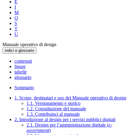
E
I
M
O
S
T
U
Manuale operativo di design
indici e glossario
contenuti
figure
tabelle
glossario
Sommario
1. Scopo, destinatari e uso del Manuale operativo di design
1.1. Versionamento e storico
1.2. Consultazione del manuale
1.3. Contribuisci al manuale
2. Introduzione al design per i servizi pubblici digitali
2.1. Design per l’amministrazione digitale (
e-
government
)