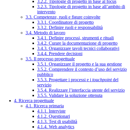
3.2.2. Tipologie di progetto in base al focus
3.2.3. Tipologie di progetto in base all’ambito di
intervento
3.3. Competenze, ruoli e figure coinvolte
3.3.1. Coordinatore di progetto
3.3.2. Definire ruoli e responsabilità
3.4. Metodo di lavoro
3.4.1. Definire processi, strumenti e rituali
3.4.2. Curare la documentazione di progetto
3.4.3. Organizzare tavoli tecnici collaborativi
3.4.4. Prendere decisioni
3.5. Il processo progettuale
3.5.1. Organizzare il progetto e la sua gestione
3.5.2. Comprendere il contesto d’uso del servizio
pubblico
3.5.3. Progettare i processi e i
touchpoint
del
servizio
3.5.4. Realizzare l’interfaccia utente del servizio
3.5.5. Validare la soluzione ottenuta
4. Ricerca progettuale
4.1. Ricerca primaria
4.1.1. Interviste
4.1.2. Questionari
4.1.3. Test di usabilità
4.1.4. Web analytics