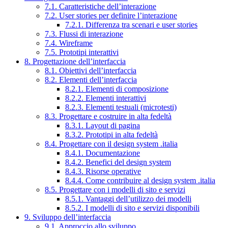
7.1. Caratteristiche dell’interazione
7.2. User stories per definire l’interazione
7.2.1. Differenza tra scenari e user stories
7.3. Flussi di interazione
7.4. Wireframe
7.5. Prototipi interattivi
8. Progettazione dell’interfaccia
8.1. Obiettivi dell’interfaccia
8.2. Elementi dell’interfaccia
8.2.1. Elementi di composizione
8.2.2. Elementi interattivi
8.2.3. Elementi testuali (microtesti)
8.3. Progettare e costruire in alta fedeltà
8.3.1. Layout di pagina
8.3.2. Prototipi in alta fedeltà
8.4. Progettare con il design system .italia
8.4.1. Documentazione
8.4.2. Benefici del design system
8.4.3. Risorse operative
8.4.4. Come contribuire al design system .italia
8.5. Progettare con i modelli di sito e servizi
8.5.1. Vantaggi dell’utilizzo dei modelli
8.5.2. I modelli di sito e servizi disponibili
9. Sviluppo dell’interfaccia
9.1. Approccio allo sviluppo