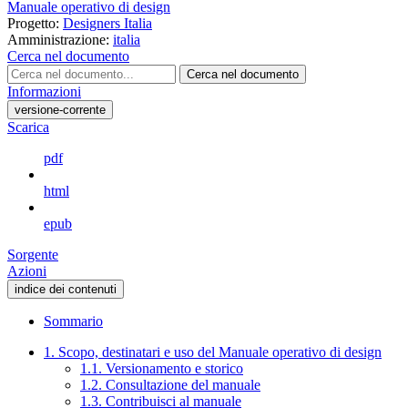
Manuale operativo di design
Progetto:
Designers Italia
Amministrazione:
italia
Cerca nel documento
Cerca nel documento
Informazioni
versione-corrente
Scarica
pdf
html
epub
Sorgente
Azioni
indice dei contenuti
Sommario
1. Scopo, destinatari e uso del Manuale operativo di design
1.1. Versionamento e storico
1.2. Consultazione del manuale
1.3. Contribuisci al manuale