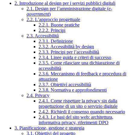
2. Introduzione al design per i servizi pubblici digitali
2.1. Design per l’amministrazione digitale (
e-
government
)
2.2. L’approccio progettuale
2.2.1. Buone pratiche
2.2.2. Principi
2.3. Accessibilità
2.3.1. Definizione
2.3.2. Accessibilità by design
2.3.3. Principi per l’accessibilità
2.3.4. Linee guida e criteri di successo
2.3.5. Come rilasciare una dichiarazione di
accessibilità
2.3.6. Meccanismo di feedback e procedura di
attuazione
2.3.7. Obiettivi accessibilità
2.3.8. Normativa e approfondimenti
2.4. Privacy
2.4.1. Come rispettare la privacy sin dalla
progettazione di un sito o servizio digitale
2.4.2. Richiedi il consenso quando necessario
2.4.3. Le basi del sito web: architettura,
informativa privacy, riferimenti DPO
3. Pianificazione, gestione e strategia
3.1. Obiettivi del progetto