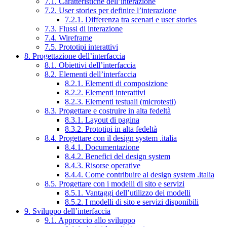
7.1. Caratteristiche dell’interazione
7.2. User stories per definire l’interazione
7.2.1. Differenza tra scenari e user stories
7.3. Flussi di interazione
7.4. Wireframe
7.5. Prototipi interattivi
8. Progettazione dell’interfaccia
8.1. Obiettivi dell’interfaccia
8.2. Elementi dell’interfaccia
8.2.1. Elementi di composizione
8.2.2. Elementi interattivi
8.2.3. Elementi testuali (microtesti)
8.3. Progettare e costruire in alta fedeltà
8.3.1. Layout di pagina
8.3.2. Prototipi in alta fedeltà
8.4. Progettare con il design system .italia
8.4.1. Documentazione
8.4.2. Benefici del design system
8.4.3. Risorse operative
8.4.4. Come contribuire al design system .italia
8.5. Progettare con i modelli di sito e servizi
8.5.1. Vantaggi dell’utilizzo dei modelli
8.5.2. I modelli di sito e servizi disponibili
9. Sviluppo dell’interfaccia
9.1. Approccio allo sviluppo