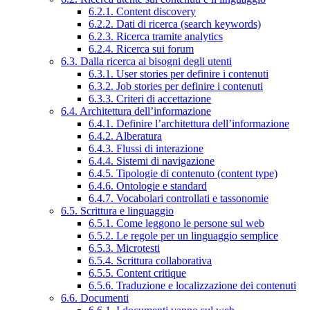
6.2.1. Content discovery
6.2.2. Dati di ricerca (search keywords)
6.2.3. Ricerca tramite analytics
6.2.4. Ricerca sui forum
6.3. Dalla ricerca ai bisogni degli utenti
6.3.1. User stories per definire i contenuti
6.3.2. Job stories per definire i contenuti
6.3.3. Criteri di accettazione
6.4. Architettura dell’informazione
6.4.1. Definire l’architettura dell’informazione
6.4.2. Alberatura
6.4.3. Flussi di interazione
6.4.4. Sistemi di navigazione
6.4.5. Tipologie di contenuto (content type)
6.4.6. Ontologie e standard
6.4.7. Vocabolari controllati e tassonomie
6.5. Scrittura e linguaggio
6.5.1. Come leggono le persone sul web
6.5.2. Le regole per un linguaggio semplice
6.5.3. Microtesti
6.5.4. Scrittura collaborativa
6.5.5. Content critique
6.5.6. Traduzione e localizzazione dei contenuti
6.6. Documenti