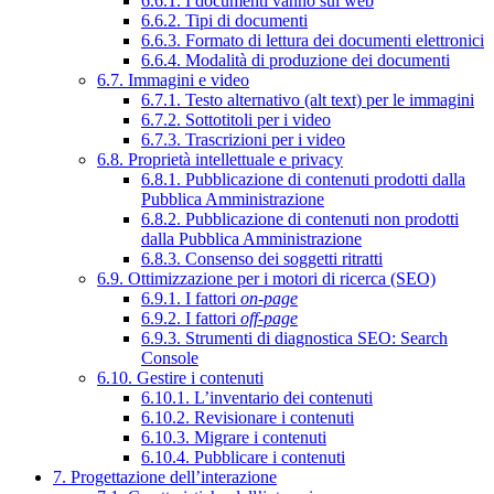
6.6.1. I documenti vanno sul web
6.6.2. Tipi di documenti
6.6.3. Formato di lettura dei documenti elettronici
6.6.4. Modalità di produzione dei documenti
6.7. Immagini e video
6.7.1. Testo alternativo (alt text) per le immagini
6.7.2. Sottotitoli per i video
6.7.3. Trascrizioni per i video
6.8. Proprietà intellettuale e privacy
6.8.1. Pubblicazione di contenuti prodotti dalla
Pubblica Amministrazione
6.8.2. Pubblicazione di contenuti non prodotti
dalla Pubblica Amministrazione
6.8.3. Consenso dei soggetti ritratti
6.9. Ottimizzazione per i motori di ricerca (SEO)
6.9.1. I fattori
on-page
6.9.2. I fattori
off-page
6.9.3. Strumenti di diagnostica SEO: Search
Console
6.10. Gestire i contenuti
6.10.1. L’inventario dei contenuti
6.10.2. Revisionare i contenuti
6.10.3. Migrare i contenuti
6.10.4. Pubblicare i contenuti
7. Progettazione dell’interazione