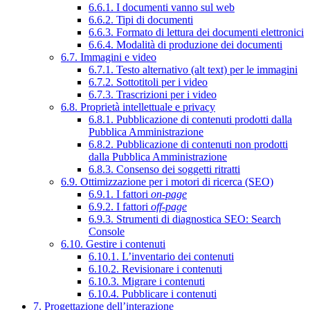
6.6.1. I documenti vanno sul web
6.6.2. Tipi di documenti
6.6.3. Formato di lettura dei documenti elettronici
6.6.4. Modalità di produzione dei documenti
6.7. Immagini e video
6.7.1. Testo alternativo (alt text) per le immagini
6.7.2. Sottotitoli per i video
6.7.3. Trascrizioni per i video
6.8. Proprietà intellettuale e privacy
6.8.1. Pubblicazione di contenuti prodotti dalla
Pubblica Amministrazione
6.8.2. Pubblicazione di contenuti non prodotti
dalla Pubblica Amministrazione
6.8.3. Consenso dei soggetti ritratti
6.9. Ottimizzazione per i motori di ricerca (SEO)
6.9.1. I fattori
on-page
6.9.2. I fattori
off-page
6.9.3. Strumenti di diagnostica SEO: Search
Console
6.10. Gestire i contenuti
6.10.1. L’inventario dei contenuti
6.10.2. Revisionare i contenuti
6.10.3. Migrare i contenuti
6.10.4. Pubblicare i contenuti
7. Progettazione dell’interazione