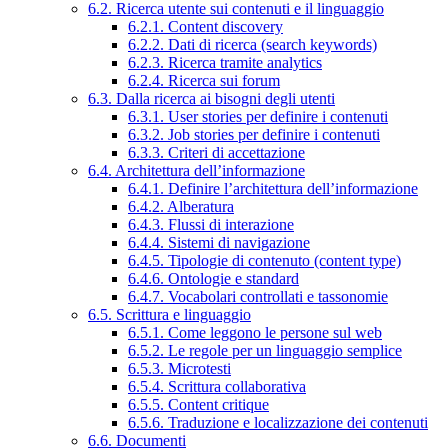
6.2. Ricerca utente sui contenuti e il linguaggio
6.2.1. Content discovery
6.2.2. Dati di ricerca (search keywords)
6.2.3. Ricerca tramite analytics
6.2.4. Ricerca sui forum
6.3. Dalla ricerca ai bisogni degli utenti
6.3.1. User stories per definire i contenuti
6.3.2. Job stories per definire i contenuti
6.3.3. Criteri di accettazione
6.4. Architettura dell’informazione
6.4.1. Definire l’architettura dell’informazione
6.4.2. Alberatura
6.4.3. Flussi di interazione
6.4.4. Sistemi di navigazione
6.4.5. Tipologie di contenuto (content type)
6.4.6. Ontologie e standard
6.4.7. Vocabolari controllati e tassonomie
6.5. Scrittura e linguaggio
6.5.1. Come leggono le persone sul web
6.5.2. Le regole per un linguaggio semplice
6.5.3. Microtesti
6.5.4. Scrittura collaborativa
6.5.5. Content critique
6.5.6. Traduzione e localizzazione dei contenuti
6.6. Documenti