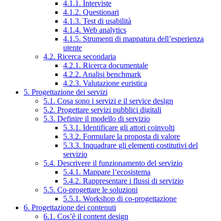
4.1.1. Interviste
4.1.2. Questionari
4.1.3. Test di usabilità
4.1.4. Web analytics
4.1.5. Strumenti di mappatura dell’esperienza
utente
4.2. Ricerca secondaria
4.2.1. Ricerca documentale
4.2.2. Analisi benchmark
4.2.3. Valutazione euristica
5. Progettazione dei servizi
5.1. Cosa sono i servizi e il service design
5.2. Progettare servizi pubblici digitali
5.3. Definire il modello di servizio
5.3.1. Identificare gli attori coinvolti
5.3.2. Formulare la proposta di valore
5.3.3. Inquadrare gli elementi costitutivi del
servizio
5.4. Descrivere il funzionamento del servizio
5.4.1. Mappare l’ecosistema
5.4.2. Rappresentare i flussi di servizio
5.5. Co-progettare le soluzioni
5.5.1. Workshop di co-progettazione
6. Progettazione dei contenuti
6.1. Cos’è il content design