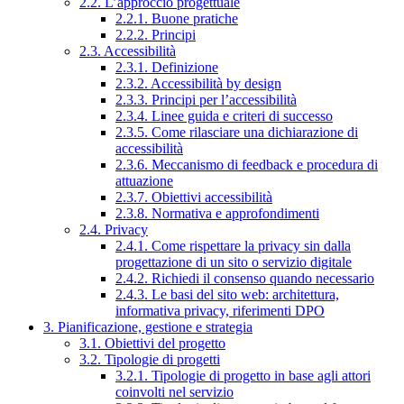
2.2. L’approccio progettuale
2.2.1. Buone pratiche
2.2.2. Principi
2.3. Accessibilità
2.3.1. Definizione
2.3.2. Accessibilità by design
2.3.3. Principi per l’accessibilità
2.3.4. Linee guida e criteri di successo
2.3.5. Come rilasciare una dichiarazione di
accessibilità
2.3.6. Meccanismo di feedback e procedura di
attuazione
2.3.7. Obiettivi accessibilità
2.3.8. Normativa e approfondimenti
2.4. Privacy
2.4.1. Come rispettare la privacy sin dalla
progettazione di un sito o servizio digitale
2.4.2. Richiedi il consenso quando necessario
2.4.3. Le basi del sito web: architettura,
informativa privacy, riferimenti DPO
3. Pianificazione, gestione e strategia
3.1. Obiettivi del progetto
3.2. Tipologie di progetti
3.2.1. Tipologie di progetto in base agli attori
coinvolti nel servizio