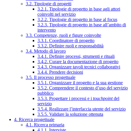
3.2. Tipologie di progetti
3.2.1. Tipologie di progetto in base agli attori
coinvolti nel servizio
3.2.2. Tipologie di progetto in base al focus
3.2.3. Tipologie di progetto in base all’ambito di
intervento
3.3. Competenze, ruoli e figure coinvolte
3.3.1. Coordinatore di progetto
3.3.2. Definire ruoli e responsabilità
3.4. Metodo di lavoro
3.4.1. Definire processi, strumenti e rituali
3.4.2. Curare la documentazione di progetto
3.4.3. Organizzare tavoli tecnici collaborativi
3.4.4. Prendere decisioni
3.5. Il processo progettuale
3.5.1. Organizzare il progetto e la sua gestione
3.5.2. Comprendere il contesto d’uso del servizio
pubblico
3.5.3. Progettare i processi e i
touchpoint
del
servizio
3.5.4. Realizzare l’interfaccia utente del servizio
3.5.5. Validare la soluzione ottenuta
4. Ricerca progettuale
4.1. Ricerca primaria
4.1.1. Interviste