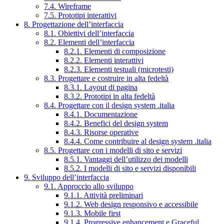
7.4. Wireframe
7.5. Prototipi interattivi
8. Progettazione dell’interfaccia
8.1. Obiettivi dell’interfaccia
8.2. Elementi dell’interfaccia
8.2.1. Elementi di composizione
8.2.2. Elementi interattivi
8.2.3. Elementi testuali (microtesti)
8.3. Progettare e costruire in alta fedeltà
8.3.1. Layout di pagina
8.3.2. Prototipi in alta fedeltà
8.4. Progettare con il design system .italia
8.4.1. Documentazione
8.4.2. Benefici del design system
8.4.3. Risorse operative
8.4.4. Come contribuire al design system .italia
8.5. Progettare con i modelli di sito e servizi
8.5.1. Vantaggi dell’utilizzo dei modelli
8.5.2. I modelli di sito e servizi disponibili
9. Sviluppo dell’interfaccia
9.1. Approccio allo sviluppo
9.1.1. Attività preliminari
9.1.2. Web design responsivo e accessibile
9.1.3. Mobile first
9.1.4. Progressive enhancement e Graceful