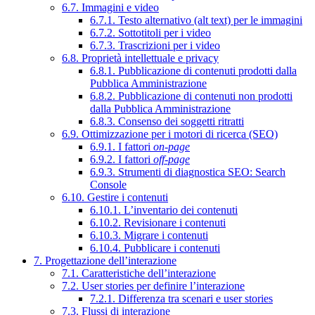
6.7. Immagini e video
6.7.1. Testo alternativo (alt text) per le immagini
6.7.2. Sottotitoli per i video
6.7.3. Trascrizioni per i video
6.8. Proprietà intellettuale e privacy
6.8.1. Pubblicazione di contenuti prodotti dalla
Pubblica Amministrazione
6.8.2. Pubblicazione di contenuti non prodotti
dalla Pubblica Amministrazione
6.8.3. Consenso dei soggetti ritratti
6.9. Ottimizzazione per i motori di ricerca (SEO)
6.9.1. I fattori
on-page
6.9.2. I fattori
off-page
6.9.3. Strumenti di diagnostica SEO: Search
Console
6.10. Gestire i contenuti
6.10.1. L’inventario dei contenuti
6.10.2. Revisionare i contenuti
6.10.3. Migrare i contenuti
6.10.4. Pubblicare i contenuti
7. Progettazione dell’interazione
7.1. Caratteristiche dell’interazione
7.2. User stories per definire l’interazione
7.2.1. Differenza tra scenari e user stories
7.3. Flussi di interazione