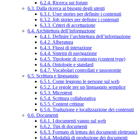
6.2.4. Ricerca sui forum
6.3. Dalla ricerca ai bisogni degli utenti
6.3.1. User stories per definire i contenuti
6.3.2. Job stories per definire i contenuti
6.3.3. Criteri di accettazione
6.4. Architettura dell’informazione
6.4.1. Definire l’architettura dell’informazione
6.4.2. Alberatura
6.4.3. Flussi di interazione
6.4.4. Sistemi di navigazione
6.4.5. Tipologie di contenuto (content type)
6.4.6. Ontologie e standard
6.4.7. Vocabolari controllati e tassonomie
6.5. Scrittura e linguaggio
6.5.1. Come leggono le persone sul web
6.5.2. Le regole per un linguaggio semplice
6.5.3. Microtesti
6.5.4. Scrittura collaborativa
6.5.5. Content critique
6.5.6. Traduzione e localizzazione dei contenuti
6.6. Documenti
6.6.1. I documenti vanno sul web
6.6.2. Tipi di documenti
6.6.3. Formato di lettura dei documenti elettronici
6.6.4. Modalità di produzione dei documenti