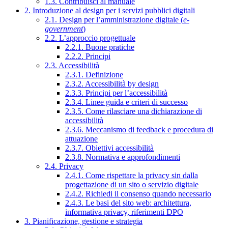
1.3. Contribuisci al manuale
2. Introduzione al design per i servizi pubblici digitali
2.1. Design per l’amministrazione digitale (
e-
government
)
2.2. L’approccio progettuale
2.2.1. Buone pratiche
2.2.2. Principi
2.3. Accessibilità
2.3.1. Definizione
2.3.2. Accessibilità by design
2.3.3. Principi per l’accessibilità
2.3.4. Linee guida e criteri di successo
2.3.5. Come rilasciare una dichiarazione di
accessibilità
2.3.6. Meccanismo di feedback e procedura di
attuazione
2.3.7. Obiettivi accessibilità
2.3.8. Normativa e approfondimenti
2.4. Privacy
2.4.1. Come rispettare la privacy sin dalla
progettazione di un sito o servizio digitale
2.4.2. Richiedi il consenso quando necessario
2.4.3. Le basi del sito web: architettura,
informativa privacy, riferimenti DPO
3. Pianificazione, gestione e strategia