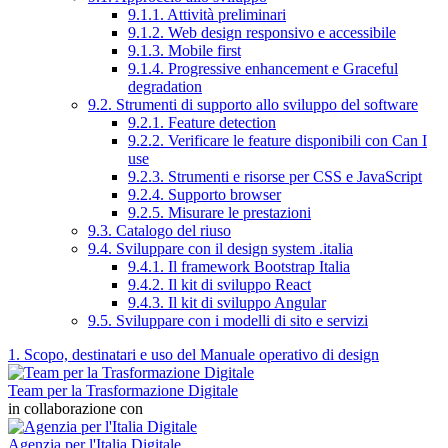
9.1.1. Attività preliminari
9.1.2. Web design responsivo e accessibile
9.1.3. Mobile first
9.1.4. Progressive enhancement e Graceful
degradation
9.2. Strumenti di supporto allo sviluppo del software
9.2.1. Feature detection
9.2.2. Verificare le feature disponibili con Can I
use
9.2.3. Strumenti e risorse per CSS e JavaScript
9.2.4. Supporto browser
9.2.5. Misurare le prestazioni
9.3. Catalogo del riuso
9.4. Sviluppare con il design system .italia
9.4.1. Il framework Bootstrap Italia
9.4.2. Il kit di sviluppo React
9.4.3. Il kit di sviluppo Angular
9.5. Sviluppare con i modelli di sito e servizi
1. Scopo, destinatari e uso del Manuale operativo di design
Team per la Trasformazione Digitale
in collaborazione con
Agenzia per l'Italia Digitale