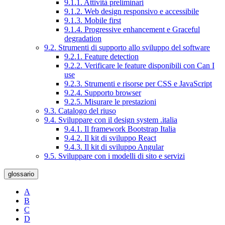
9.1.1. Attività preliminari
9.1.2. Web design responsivo e accessibile
9.1.3. Mobile first
9.1.4. Progressive enhancement e Graceful
degradation
9.2. Strumenti di supporto allo sviluppo del software
9.2.1. Feature detection
9.2.2. Verificare le feature disponibili con Can I
use
9.2.3. Strumenti e risorse per CSS e JavaScript
9.2.4. Supporto browser
9.2.5. Misurare le prestazioni
9.3. Catalogo del riuso
9.4. Sviluppare con il design system .italia
9.4.1. Il framework Bootstrap Italia
9.4.2. Il kit di sviluppo React
9.4.3. Il kit di sviluppo Angular
9.5. Sviluppare con i modelli di sito e servizi
glossario
A
B
C
D