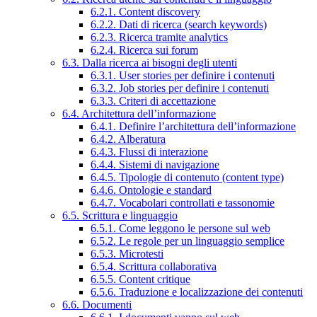
6.2.1. Content discovery
6.2.2. Dati di ricerca (search keywords)
6.2.3. Ricerca tramite analytics
6.2.4. Ricerca sui forum
6.3. Dalla ricerca ai bisogni degli utenti
6.3.1. User stories per definire i contenuti
6.3.2. Job stories per definire i contenuti
6.3.3. Criteri di accettazione
6.4. Architettura dell’informazione
6.4.1. Definire l’architettura dell’informazione
6.4.2. Alberatura
6.4.3. Flussi di interazione
6.4.4. Sistemi di navigazione
6.4.5. Tipologie di contenuto (content type)
6.4.6. Ontologie e standard
6.4.7. Vocabolari controllati e tassonomie
6.5. Scrittura e linguaggio
6.5.1. Come leggono le persone sul web
6.5.2. Le regole per un linguaggio semplice
6.5.3. Microtesti
6.5.4. Scrittura collaborativa
6.5.5. Content critique
6.5.6. Traduzione e localizzazione dei contenuti
6.6. Documenti