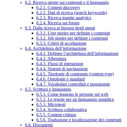
6.2. Ricerca utente sui contenuti e il linguaggio
6.2.1. Content discovery
6.2.2. Dati di ricerca (search keywords)
6.2.3. Ricerca tramite analytics
6.2.4. Ricerca sui forum
6.3. Dalla ricerca ai bisogni degli utenti
6.3.1. User stories per definire i contenuti
6.3.2. Job stories per definire i contenuti
6.3.3. Criteri di accettazione
6.4. Architettura dell’informazione
6.4.1. Definire l’architettura dell’informazione
6.4.2. Alberatura
6.4.3. Flussi di interazione
6.4.4. Sistemi di navigazione
6.4.5. Tipologie di contenuto (content type)
6.4.6. Ontologie e standard
6.4.7. Vocabolari controllati e tassonomie
6.5. Scrittura e linguaggio
6.5.1. Come leggono le persone sul web
6.5.2. Le regole per un linguaggio semplice
6.5.3. Microtesti
6.5.4. Scrittura collaborativa
6.5.5. Content critique
6.5.6. Traduzione e localizzazione dei contenuti
6.6. Documenti