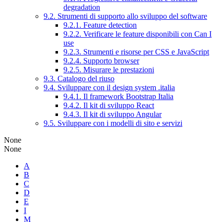
degradation
9.2. Strumenti di supporto allo sviluppo del software
9.2.1. Feature detection
9.2.2. Verificare le feature disponibili con Can I
use
9.2.3. Strumenti e risorse per CSS e JavaScript
9.2.4. Supporto browser
9.2.5. Misurare le prestazioni
9.3. Catalogo del riuso
9.4. Sviluppare con il design system .italia
9.4.1. Il framework Bootstrap Italia
9.4.2. Il kit di sviluppo React
9.4.3. Il kit di sviluppo Angular
9.5. Sviluppare con i modelli di sito e servizi
None
None
A
B
C
D
E
I
M