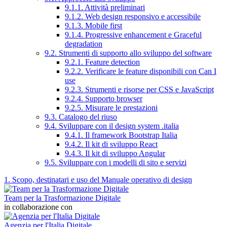
9.1.1. Attività preliminari
9.1.2. Web design responsivo e accessibile
9.1.3. Mobile first
9.1.4. Progressive enhancement e Graceful
degradation
9.2. Strumenti di supporto allo sviluppo del software
9.2.1. Feature detection
9.2.2. Verificare le feature disponibili con Can I
use
9.2.3. Strumenti e risorse per CSS e JavaScript
9.2.4. Supporto browser
9.2.5. Misurare le prestazioni
9.3. Catalogo del riuso
9.4. Sviluppare con il design system .italia
9.4.1. Il framework Bootstrap Italia
9.4.2. Il kit di sviluppo React
9.4.3. Il kit di sviluppo Angular
9.5. Sviluppare con i modelli di sito e servizi
1. Scopo, destinatari e uso del Manuale operativo di design
Team per la Trasformazione Digitale
in collaborazione con
Agenzia per l'Italia Digitale