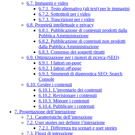
6.7. Immagini e video
6.7.1. Testo alternativo (alt text) per le immagini
6.7.2. Sottotitoli per i video
6.7.3. Trascrizioni per i video
6.8. Proprietà intellettuale e privacy
6.8.1. Pubblicazione di contenuti prodotti dalla
Pubblica Amministrazione
6.8.2. Pubblicazione di contenuti non prodotti
dalla Pubblica Amministrazione
6.8.3. Consenso dei soggetti ritratti
6.9. Ottimizzazione per i motori di ricerca (SEO)
6.9.1. I fattori
on-page
6.9.2. I fattori
off-page
6.9.3. Strumenti di diagnostica SEO: Search
Console
6.10. Gestire i contenuti
6.10.1. L’inventario dei contenuti
6.10.2. Revisionare i contenuti
6.10.3. Migrare i contenuti
6.10.4. Pubblicare i contenuti
7. Progettazione dell’interazione
7.1. Caratteristiche dell’interazione
7.2. User stories per definire l’interazione
7.2.1. Differenza tra scenari e user stories
7.3. Flussi di interazione