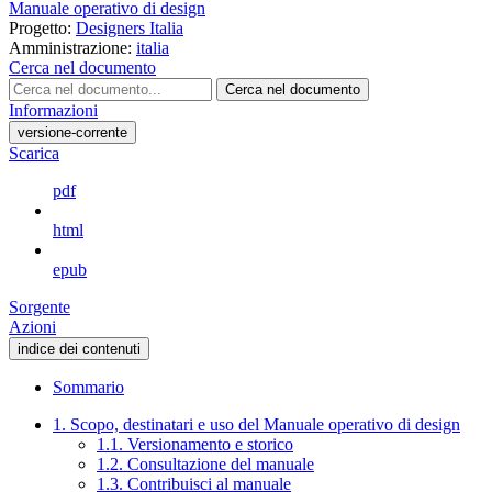
Manuale operativo di design
Progetto:
Designers Italia
Amministrazione:
italia
Cerca nel documento
Cerca nel documento
Informazioni
versione-corrente
Scarica
pdf
html
epub
Sorgente
Azioni
indice dei contenuti
Sommario
1. Scopo, destinatari e uso del Manuale operativo di design
1.1. Versionamento e storico
1.2. Consultazione del manuale
1.3. Contribuisci al manuale