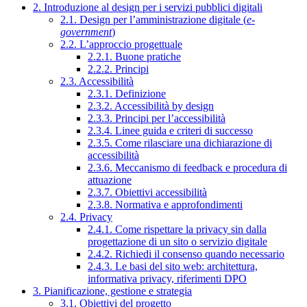
2. Introduzione al design per i servizi pubblici digitali
2.1. Design per l’amministrazione digitale (
e-
government
)
2.2. L’approccio progettuale
2.2.1. Buone pratiche
2.2.2. Principi
2.3. Accessibilità
2.3.1. Definizione
2.3.2. Accessibilità by design
2.3.3. Principi per l’accessibilità
2.3.4. Linee guida e criteri di successo
2.3.5. Come rilasciare una dichiarazione di
accessibilità
2.3.6. Meccanismo di feedback e procedura di
attuazione
2.3.7. Obiettivi accessibilità
2.3.8. Normativa e approfondimenti
2.4. Privacy
2.4.1. Come rispettare la privacy sin dalla
progettazione di un sito o servizio digitale
2.4.2. Richiedi il consenso quando necessario
2.4.3. Le basi del sito web: architettura,
informativa privacy, riferimenti DPO
3. Pianificazione, gestione e strategia
3.1. Obiettivi del progetto