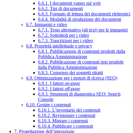
6.6.1. I documenti vanno sul web
6.6.2. Tipi di documenti
6.6.3. Formato di lettura dei documenti elettronici
6.6.4. Modalità di produzione dei documenti
6.7. Immagini e video
6.7.1. Testo alternativo (alt text) per le immagini
6.7.2. Sottotitoli per i video
6.7.3. Trascrizioni per i video
6.8. Proprietà intellettuale e privacy
6.8.1. Pubblicazione di contenuti prodotti dalla
Pubblica Amministrazione
6.8.2. Pubblicazione di contenuti non prodotti
dalla Pubblica Amministrazione
6.8.3. Consenso dei soggetti ritratti
6.9. Ottimizzazione per i motori di ricerca (SEO)
6.9.1. I fattori
on-page
6.9.2. I fattori
off-page
6.9.3. Strumenti di diagnostica SEO: Search
Console
6.10. Gestire i contenuti
6.10.1. L’inventario dei contenuti
6.10.2. Revisionare i contenuti
6.10.3. Migrare i contenuti
6.10.4. Pubblicare i contenuti
7. Progettazione dell’interazione