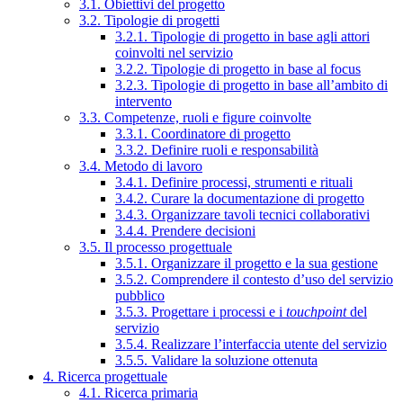
3.1. Obiettivi del progetto
3.2. Tipologie di progetti
3.2.1. Tipologie di progetto in base agli attori
coinvolti nel servizio
3.2.2. Tipologie di progetto in base al focus
3.2.3. Tipologie di progetto in base all’ambito di
intervento
3.3. Competenze, ruoli e figure coinvolte
3.3.1. Coordinatore di progetto
3.3.2. Definire ruoli e responsabilità
3.4. Metodo di lavoro
3.4.1. Definire processi, strumenti e rituali
3.4.2. Curare la documentazione di progetto
3.4.3. Organizzare tavoli tecnici collaborativi
3.4.4. Prendere decisioni
3.5. Il processo progettuale
3.5.1. Organizzare il progetto e la sua gestione
3.5.2. Comprendere il contesto d’uso del servizio
pubblico
3.5.3. Progettare i processi e i
touchpoint
del
servizio
3.5.4. Realizzare l’interfaccia utente del servizio
3.5.5. Validare la soluzione ottenuta
4. Ricerca progettuale
4.1. Ricerca primaria