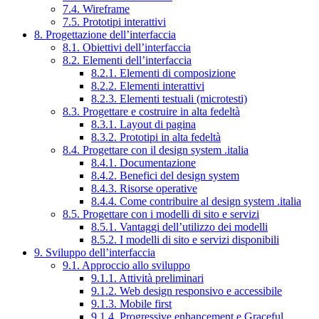
7.4. Wireframe
7.5. Prototipi interattivi
8. Progettazione dell’interfaccia
8.1. Obiettivi dell’interfaccia
8.2. Elementi dell’interfaccia
8.2.1. Elementi di composizione
8.2.2. Elementi interattivi
8.2.3. Elementi testuali (microtesti)
8.3. Progettare e costruire in alta fedeltà
8.3.1. Layout di pagina
8.3.2. Prototipi in alta fedeltà
8.4. Progettare con il design system .italia
8.4.1. Documentazione
8.4.2. Benefici del design system
8.4.3. Risorse operative
8.4.4. Come contribuire al design system .italia
8.5. Progettare con i modelli di sito e servizi
8.5.1. Vantaggi dell’utilizzo dei modelli
8.5.2. I modelli di sito e servizi disponibili
9. Sviluppo dell’interfaccia
9.1. Approccio allo sviluppo
9.1.1. Attività preliminari
9.1.2. Web design responsivo e accessibile
9.1.3. Mobile first
9.1.4. Progressive enhancement e Graceful