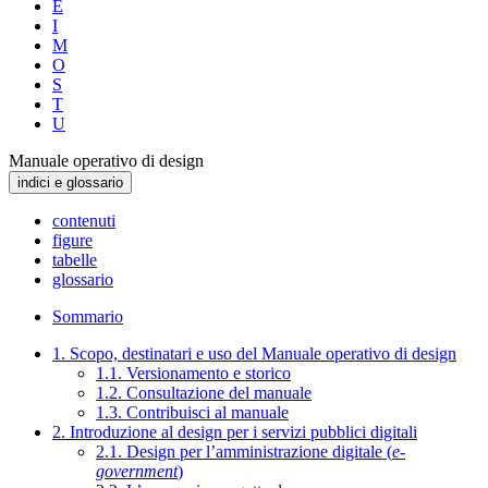
E
I
M
O
S
T
U
Manuale operativo di design
indici e glossario
contenuti
figure
tabelle
glossario
Sommario
1. Scopo, destinatari e uso del Manuale operativo di design
1.1. Versionamento e storico
1.2. Consultazione del manuale
1.3. Contribuisci al manuale
2. Introduzione al design per i servizi pubblici digitali
2.1. Design per l’amministrazione digitale (
e-
government
)