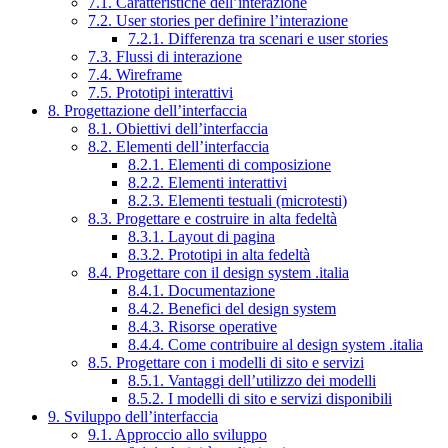
7.1. Caratteristiche dell’interazione
7.2. User stories per definire l’interazione
7.2.1. Differenza tra scenari e user stories
7.3. Flussi di interazione
7.4. Wireframe
7.5. Prototipi interattivi
8. Progettazione dell’interfaccia
8.1. Obiettivi dell’interfaccia
8.2. Elementi dell’interfaccia
8.2.1. Elementi di composizione
8.2.2. Elementi interattivi
8.2.3. Elementi testuali (microtesti)
8.3. Progettare e costruire in alta fedeltà
8.3.1. Layout di pagina
8.3.2. Prototipi in alta fedeltà
8.4. Progettare con il design system .italia
8.4.1. Documentazione
8.4.2. Benefici del design system
8.4.3. Risorse operative
8.4.4. Come contribuire al design system .italia
8.5. Progettare con i modelli di sito e servizi
8.5.1. Vantaggi dell’utilizzo dei modelli
8.5.2. I modelli di sito e servizi disponibili
9. Sviluppo dell’interfaccia
9.1. Approccio allo sviluppo