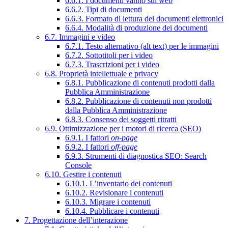
6.6.1. I documenti vanno sul web
6.6.2. Tipi di documenti
6.6.3. Formato di lettura dei documenti elettronici
6.6.4. Modalità di produzione dei documenti
6.7. Immagini e video
6.7.1. Testo alternativo (alt text) per le immagini
6.7.2. Sottotitoli per i video
6.7.3. Trascrizioni per i video
6.8. Proprietà intellettuale e privacy
6.8.1. Pubblicazione di contenuti prodotti dalla
Pubblica Amministrazione
6.8.2. Pubblicazione di contenuti non prodotti
dalla Pubblica Amministrazione
6.8.3. Consenso dei soggetti ritratti
6.9. Ottimizzazione per i motori di ricerca (SEO)
6.9.1. I fattori
on-page
6.9.2. I fattori
off-page
6.9.3. Strumenti di diagnostica SEO: Search
Console
6.10. Gestire i contenuti
6.10.1. L’inventario dei contenuti
6.10.2. Revisionare i contenuti
6.10.3. Migrare i contenuti
6.10.4. Pubblicare i contenuti
7. Progettazione dell’interazione