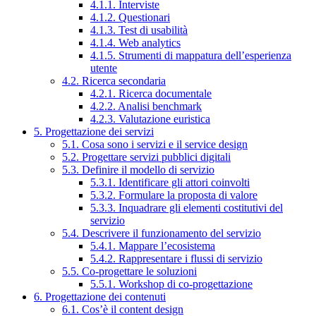
4.1.1. Interviste
4.1.2. Questionari
4.1.3. Test di usabilità
4.1.4. Web analytics
4.1.5. Strumenti di mappatura dell’esperienza
utente
4.2. Ricerca secondaria
4.2.1. Ricerca documentale
4.2.2. Analisi benchmark
4.2.3. Valutazione euristica
5. Progettazione dei servizi
5.1. Cosa sono i servizi e il service design
5.2. Progettare servizi pubblici digitali
5.3. Definire il modello di servizio
5.3.1. Identificare gli attori coinvolti
5.3.2. Formulare la proposta di valore
5.3.3. Inquadrare gli elementi costitutivi del
servizio
5.4. Descrivere il funzionamento del servizio
5.4.1. Mappare l’ecosistema
5.4.2. Rappresentare i flussi di servizio
5.5. Co-progettare le soluzioni
5.5.1. Workshop di co-progettazione
6. Progettazione dei contenuti
6.1. Cos’è il content design