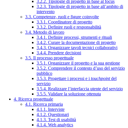
3.2.2. Tipologie di progetto in base al focus
3.2.3. Tipologie di progetto in base all’ambito di
intervento
3.3. Competenze, ruoli e figure coinvolte
3.3.1. Coordinatore di progetto
3.3.2. Definire ruoli e responsabilità
3.4. Metodo di lavoro
3.4.1. Definire processi, strumenti e rituali
3.4.2. Curare la documentazione di progetto
3.4.3. Organizzare tavoli tecnici collaborativi
3.4.4. Prendere decisioni
3.5. Il processo progettuale
3.5.1. Organizzare il progetto e la sua gestione
3.5.2. Comprendere il contesto d’uso del servizio
pubblico
3.5.3. Progettare i processi e i
touchpoint
del
servizio
3.5.4. Realizzare l’interfaccia utente del servizio
3.5.5. Validare la soluzione ottenuta
4. Ricerca progettuale
4.1. Ricerca primaria
4.1.1. Interviste
4.1.2. Questionari
4.1.3. Test di usabilità
4.1.4. Web analytics