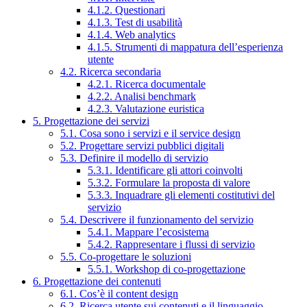
4.1.2. Questionari
4.1.3. Test di usabilità
4.1.4. Web analytics
4.1.5. Strumenti di mappatura dell’esperienza
utente
4.2. Ricerca secondaria
4.2.1. Ricerca documentale
4.2.2. Analisi benchmark
4.2.3. Valutazione euristica
5. Progettazione dei servizi
5.1. Cosa sono i servizi e il service design
5.2. Progettare servizi pubblici digitali
5.3. Definire il modello di servizio
5.3.1. Identificare gli attori coinvolti
5.3.2. Formulare la proposta di valore
5.3.3. Inquadrare gli elementi costitutivi del
servizio
5.4. Descrivere il funzionamento del servizio
5.4.1. Mappare l’ecosistema
5.4.2. Rappresentare i flussi di servizio
5.5. Co-progettare le soluzioni
5.5.1. Workshop di co-progettazione
6. Progettazione dei contenuti
6.1. Cos’è il content design
6.2. Ricerca utente sui contenuti e il linguaggio