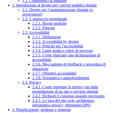
1.3. Contribuisci al manuale
2. Introduzione al design per i servizi pubblici digitali
2.1. Design per l’amministrazione digitale (
e-
government
)
2.2. L’approccio progettuale
2.2.1. Buone pratiche
2.2.2. Principi
2.3. Accessibilità
2.3.1. Definizione
2.3.2. Accessibilità by design
2.3.3. Principi per l’accessibilità
2.3.4. Linee guida e criteri di successo
2.3.5. Come rilasciare una dichiarazione di
accessibilità
2.3.6. Meccanismo di feedback e procedura di
attuazione
2.3.7. Obiettivi accessibilità
2.3.8. Normativa e approfondimenti
2.4. Privacy
2.4.1. Come rispettare la privacy sin dalla
progettazione di un sito o servizio digitale
2.4.2. Richiedi il consenso quando necessario
2.4.3. Le basi del sito web: architettura,
informativa privacy, riferimenti DPO
3. Pianificazione, gestione e strategia