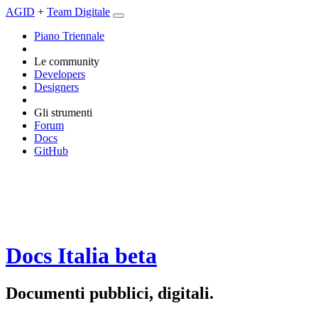
AGID
+
Team Digitale
Piano Triennale
Le community
Developers
Designers
Gli strumenti
Forum
Docs
GitHub
Docs Italia
beta
Documenti pubblici, digitali.