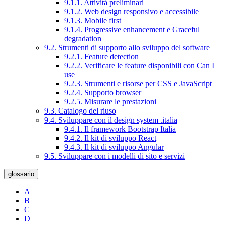
9.1.1. Attività preliminari
9.1.2. Web design responsivo e accessibile
9.1.3. Mobile first
9.1.4. Progressive enhancement e Graceful
degradation
9.2. Strumenti di supporto allo sviluppo del software
9.2.1. Feature detection
9.2.2. Verificare le feature disponibili con Can I
use
9.2.3. Strumenti e risorse per CSS e JavaScript
9.2.4. Supporto browser
9.2.5. Misurare le prestazioni
9.3. Catalogo del riuso
9.4. Sviluppare con il design system .italia
9.4.1. Il framework Bootstrap Italia
9.4.2. Il kit di sviluppo React
9.4.3. Il kit di sviluppo Angular
9.5. Sviluppare con i modelli di sito e servizi
glossario
A
B
C
D