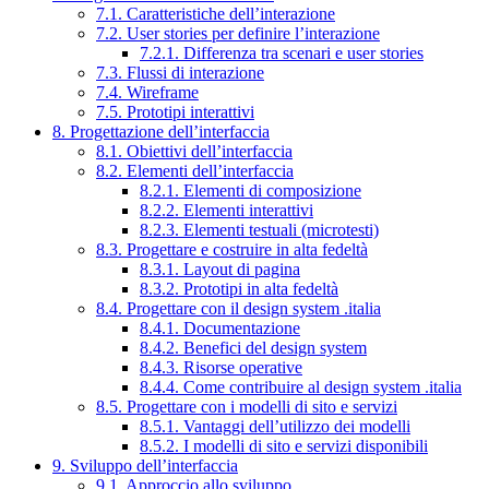
7.1. Caratteristiche dell’interazione
7.2. User stories per definire l’interazione
7.2.1. Differenza tra scenari e user stories
7.3. Flussi di interazione
7.4. Wireframe
7.5. Prototipi interattivi
8. Progettazione dell’interfaccia
8.1. Obiettivi dell’interfaccia
8.2. Elementi dell’interfaccia
8.2.1. Elementi di composizione
8.2.2. Elementi interattivi
8.2.3. Elementi testuali (microtesti)
8.3. Progettare e costruire in alta fedeltà
8.3.1. Layout di pagina
8.3.2. Prototipi in alta fedeltà
8.4. Progettare con il design system .italia
8.4.1. Documentazione
8.4.2. Benefici del design system
8.4.3. Risorse operative
8.4.4. Come contribuire al design system .italia
8.5. Progettare con i modelli di sito e servizi
8.5.1. Vantaggi dell’utilizzo dei modelli
8.5.2. I modelli di sito e servizi disponibili
9. Sviluppo dell’interfaccia
9.1. Approccio allo sviluppo