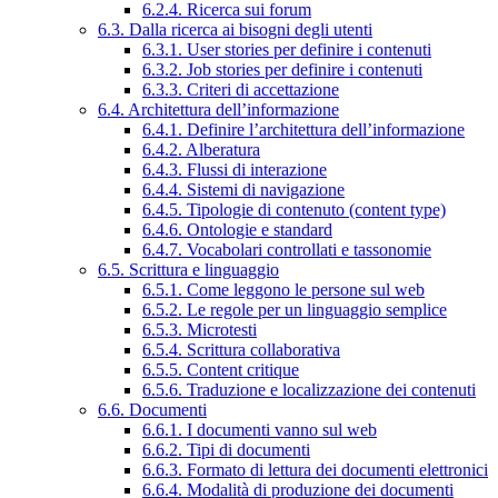
6.2.4. Ricerca sui forum
6.3. Dalla ricerca ai bisogni degli utenti
6.3.1. User stories per definire i contenuti
6.3.2. Job stories per definire i contenuti
6.3.3. Criteri di accettazione
6.4. Architettura dell’informazione
6.4.1. Definire l’architettura dell’informazione
6.4.2. Alberatura
6.4.3. Flussi di interazione
6.4.4. Sistemi di navigazione
6.4.5. Tipologie di contenuto (content type)
6.4.6. Ontologie e standard
6.4.7. Vocabolari controllati e tassonomie
6.5. Scrittura e linguaggio
6.5.1. Come leggono le persone sul web
6.5.2. Le regole per un linguaggio semplice
6.5.3. Microtesti
6.5.4. Scrittura collaborativa
6.5.5. Content critique
6.5.6. Traduzione e localizzazione dei contenuti
6.6. Documenti
6.6.1. I documenti vanno sul web
6.6.2. Tipi di documenti
6.6.3. Formato di lettura dei documenti elettronici
6.6.4. Modalità di produzione dei documenti