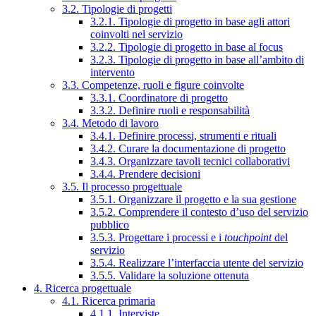
3.2. Tipologie di progetti
3.2.1. Tipologie di progetto in base agli attori
coinvolti nel servizio
3.2.2. Tipologie di progetto in base al focus
3.2.3. Tipologie di progetto in base all’ambito di
intervento
3.3. Competenze, ruoli e figure coinvolte
3.3.1. Coordinatore di progetto
3.3.2. Definire ruoli e responsabilità
3.4. Metodo di lavoro
3.4.1. Definire processi, strumenti e rituali
3.4.2. Curare la documentazione di progetto
3.4.3. Organizzare tavoli tecnici collaborativi
3.4.4. Prendere decisioni
3.5. Il processo progettuale
3.5.1. Organizzare il progetto e la sua gestione
3.5.2. Comprendere il contesto d’uso del servizio
pubblico
3.5.3. Progettare i processi e i
touchpoint
del
servizio
3.5.4. Realizzare l’interfaccia utente del servizio
3.5.5. Validare la soluzione ottenuta
4. Ricerca progettuale
4.1. Ricerca primaria
4.1.1. Interviste