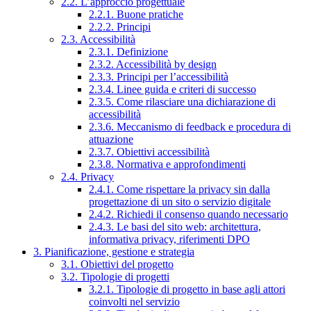
2.2. L’approccio progettuale
2.2.1. Buone pratiche
2.2.2. Principi
2.3. Accessibilità
2.3.1. Definizione
2.3.2. Accessibilità by design
2.3.3. Principi per l’accessibilità
2.3.4. Linee guida e criteri di successo
2.3.5. Come rilasciare una dichiarazione di
accessibilità
2.3.6. Meccanismo di feedback e procedura di
attuazione
2.3.7. Obiettivi accessibilità
2.3.8. Normativa e approfondimenti
2.4. Privacy
2.4.1. Come rispettare la privacy sin dalla
progettazione di un sito o servizio digitale
2.4.2. Richiedi il consenso quando necessario
2.4.3. Le basi del sito web: architettura,
informativa privacy, riferimenti DPO
3. Pianificazione, gestione e strategia
3.1. Obiettivi del progetto
3.2. Tipologie di progetti
3.2.1. Tipologie di progetto in base agli attori
coinvolti nel servizio