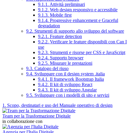
9.1.1. Attività preliminari
9.1.2. Web design responsivo e accessibile
9.1.3. Mobile first
9.1.4. Progressive enhancement e Graceful
degradation
9.2. Strumenti di supporto allo sviluppo del software
9.2.1. Feature detection
9.2.2. Verificare le feature disponibili con Can I
use
9.2.3. Strumenti e risorse per CSS e JavaScript
9.2.4. Supporto browser
9.2.5. Misurare le prestazioni
9.3. Catalogo del riuso
9.4. Sviluppare con il design system .italia
9.4.1. Il framework Bootstrap Italia
9.4.2. Il kit di sviluppo React
9.4.3. Il kit di sviluppo Angular
9.5. Sviluppare con i modelli di sito e servizi
1. Scopo, destinatari e uso del Manuale operativo di design
Team per la Trasformazione Digitale
in collaborazione con
Agenzia per l'Italia Digitale