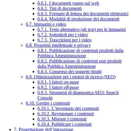
6.6.1. I documenti vanno sul web
6.6.2. Tipi di documenti
6.6.3. Formato di lettura dei documenti elettronici
6.6.4. Modalità di produzione dei documenti
6.7. Immagini e video
6.7.1. Testo alternativo (alt text) per le immagini
6.7.2. Sottotitoli per i video
6.7.3. Trascrizioni per i video
6.8. Proprietà intellettuale e privacy
6.8.1. Pubblicazione di contenuti prodotti dalla
Pubblica Amministrazione
6.8.2. Pubblicazione di contenuti non prodotti
dalla Pubblica Amministrazione
6.8.3. Consenso dei soggetti ritratti
6.9. Ottimizzazione per i motori di ricerca (SEO)
6.9.1. I fattori
on-page
6.9.2. I fattori
off-page
6.9.3. Strumenti di diagnostica SEO: Search
Console
6.10. Gestire i contenuti
6.10.1. L’inventario dei contenuti
6.10.2. Revisionare i contenuti
6.10.3. Migrare i contenuti
6.10.4. Pubblicare i contenuti
7. Progettazione dell’interazione