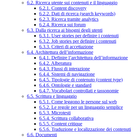
6.2. Ricerca utente sui contenuti e il linguaggio
6.2.1. Content discovery
6.2.2. Dati di ricerca (search keywords)
6.2.3. Ricerca tramite analytics
6.2.4. Ricerca sui forum
6.3. Dalla ricerca ai bisogni degli utenti
6.3.1. User stories per definire i contenuti
6.3.2. Job stories per definire i contenuti
6.3.3. Criteri di accettazione
6.4. Architettura dell’informazione
6.4.1. Definire l’architettura dell’informazione
6.4.2. Alberatura
6.4.3. Flussi di interazione
6.4.4. Sistemi di navigazione
6.4.5. Tipologie di contenuto (content type)
6.4.6. Ontologie e standard
6.4.7. Vocabolari controllati e tassonomie
6.5. Scrittura e linguaggio
6.5.1. Come leggono le persone sul web
6.5.2. Le regole per un linguaggio semplice
6.5.3. Microtesti
6.5.4. Scrittura collaborativa
6.5.5. Content critique
6.5.6. Traduzione e localizzazione dei contenuti
6.6. Documenti