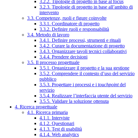
3.2.2. Tipologie di progetto in base al focus
3.2.3. Tipologie di progetto in base all’ambito di
intervento
3.3. Competenze, ruoli e figure coinvolte
3.3.1. Coordinatore di progetto
3.3.2. Definire ruoli e responsabilità
3.4. Metodo di lavoro
3.4.1. Definire processi, strumenti e rituali
3.4.2. Curare la documentazione di progetto
3.4.3. Organizzare tavoli tecnici collaborativi
3.4.4. Prendere decisioni
3.5. Il processo progettuale
3.5.1. Organizzare il progetto e la sua gestione
3.5.2. Comprendere il contesto d’uso del servizio
pubblico
3.5.3. Progettare i processi e i
touchpoint
del
servizio
3.5.4. Realizzare l’interfaccia utente del servizio
3.5.5. Validare la soluzione ottenuta
4. Ricerca progettuale
4.1. Ricerca primaria
4.1.1. Interviste
4.1.2. Questionari
4.1.3. Test di usabilità
4.1.4. Web analytics