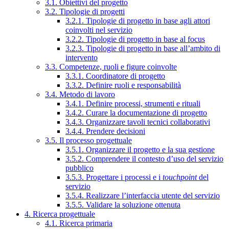
3.1. Obiettivi del progetto
3.2. Tipologie di progetti
3.2.1. Tipologie di progetto in base agli attori
coinvolti nel servizio
3.2.2. Tipologie di progetto in base al focus
3.2.3. Tipologie di progetto in base all’ambito di
intervento
3.3. Competenze, ruoli e figure coinvolte
3.3.1. Coordinatore di progetto
3.3.2. Definire ruoli e responsabilità
3.4. Metodo di lavoro
3.4.1. Definire processi, strumenti e rituali
3.4.2. Curare la documentazione di progetto
3.4.3. Organizzare tavoli tecnici collaborativi
3.4.4. Prendere decisioni
3.5. Il processo progettuale
3.5.1. Organizzare il progetto e la sua gestione
3.5.2. Comprendere il contesto d’uso del servizio
pubblico
3.5.3. Progettare i processi e i
touchpoint
del
servizio
3.5.4. Realizzare l’interfaccia utente del servizio
3.5.5. Validare la soluzione ottenuta
4. Ricerca progettuale
4.1. Ricerca primaria