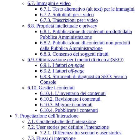
6.7. Immagini e video
6.7.1. Testo alternativo (alt text) per le immagini
6.7.2. Sottotitoli per i video
6.7.3. Trascrizioni per i video
6.8. Proprietà intellettuale e privacy
6.8.1. Pubblicazione di contenuti prodotti dalla
Pubblica Amministrazione
6.8.2. Pubblicazione di contenuti non prodotti
dalla Pubblica Amministrazione
6.8.3. Consenso dei soggetti ritratti
6.9. Ottimizzazione per i motori di ricerca (SEO)
6.9.1. I fattori
on-page
6.9.2. I fattori
off-page
6.9.3. Strumenti di diagnostica SEO: Search
Console
6.10. Gestire i contenuti
6.10.1. L’inventario dei contenuti
6.10.2. Revisionare i contenuti
6.10.3. Migrare i contenuti
6.10.4. Pubblicare i contenuti
7. Progettazione dell’interazione
7.1. Caratteristiche dell’interazione
7.2. User stories per definire l’interazione
7.2.1. Differenza tra scenari e user stories
7.3. Flussi di interazione