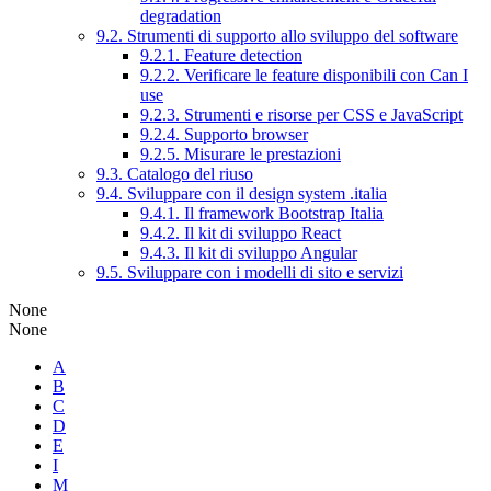
degradation
9.2. Strumenti di supporto allo sviluppo del software
9.2.1. Feature detection
9.2.2. Verificare le feature disponibili con Can I
use
9.2.3. Strumenti e risorse per CSS e JavaScript
9.2.4. Supporto browser
9.2.5. Misurare le prestazioni
9.3. Catalogo del riuso
9.4. Sviluppare con il design system .italia
9.4.1. Il framework Bootstrap Italia
9.4.2. Il kit di sviluppo React
9.4.3. Il kit di sviluppo Angular
9.5. Sviluppare con i modelli di sito e servizi
None
None
A
B
C
D
E
I
M