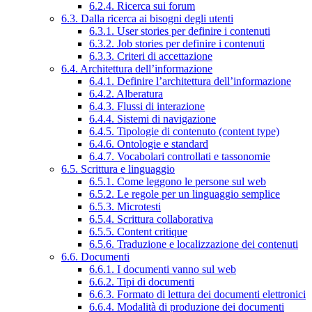
6.2.4. Ricerca sui forum
6.3. Dalla ricerca ai bisogni degli utenti
6.3.1. User stories per definire i contenuti
6.3.2. Job stories per definire i contenuti
6.3.3. Criteri di accettazione
6.4. Architettura dell’informazione
6.4.1. Definire l’architettura dell’informazione
6.4.2. Alberatura
6.4.3. Flussi di interazione
6.4.4. Sistemi di navigazione
6.4.5. Tipologie di contenuto (content type)
6.4.6. Ontologie e standard
6.4.7. Vocabolari controllati e tassonomie
6.5. Scrittura e linguaggio
6.5.1. Come leggono le persone sul web
6.5.2. Le regole per un linguaggio semplice
6.5.3. Microtesti
6.5.4. Scrittura collaborativa
6.5.5. Content critique
6.5.6. Traduzione e localizzazione dei contenuti
6.6. Documenti
6.6.1. I documenti vanno sul web
6.6.2. Tipi di documenti
6.6.3. Formato di lettura dei documenti elettronici
6.6.4. Modalità di produzione dei documenti