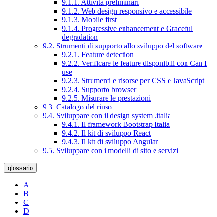
9.1.1. Attività preliminari
9.1.2. Web design responsivo e accessibile
9.1.3. Mobile first
9.1.4. Progressive enhancement e Graceful
degradation
9.2. Strumenti di supporto allo sviluppo del software
9.2.1. Feature detection
9.2.2. Verificare le feature disponibili con Can I
use
9.2.3. Strumenti e risorse per CSS e JavaScript
9.2.4. Supporto browser
9.2.5. Misurare le prestazioni
9.3. Catalogo del riuso
9.4. Sviluppare con il design system .italia
9.4.1. Il framework Bootstrap Italia
9.4.2. Il kit di sviluppo React
9.4.3. Il kit di sviluppo Angular
9.5. Sviluppare con i modelli di sito e servizi
glossario
A
B
C
D