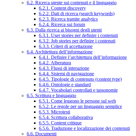
6.2. Ricerca utente sui contenuti e il linguaggio
6.2.1. Content discovery
6.2.2. Dati di ricerca (search keywords)
6.2.3. Ricerca tramite analytics
6.2.4. Ricerca sui forum
6.3. Dalla ricerca ai bisogni degli utenti
6.3.1. User stories per definire i contenuti
6.3.2. Job stories per definire i contenuti
6.3.3. Criteri di accettazione
6.4. Architettura dell’informazione
6.4.1. Definire l’architettura dell’informazione
6.4.2. Alberatura
6.4.3. Flussi di interazione
6.4.4. Sistemi di navigazione
6.4.5. Tipologie di contenuto (content type)
6.4.6. Ontologie e standard
6.4.7. Vocabolari controllati e tassonomie
6.5. Scrittura e linguaggio
6.5.1. Come leggono le persone sul web
6.5.2. Le regole per un linguaggio semplice
6.5.3. Microtesti
6.5.4. Scrittura collaborativa
6.5.5. Content critique
6.5.6. Traduzione e localizzazione dei contenuti
6.6. Documenti