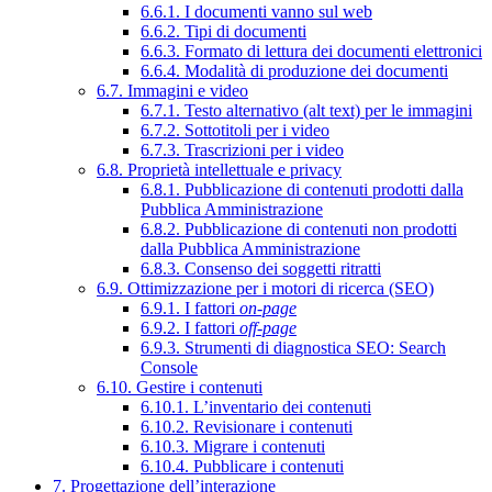
6.6.1. I documenti vanno sul web
6.6.2. Tipi di documenti
6.6.3. Formato di lettura dei documenti elettronici
6.6.4. Modalità di produzione dei documenti
6.7. Immagini e video
6.7.1. Testo alternativo (alt text) per le immagini
6.7.2. Sottotitoli per i video
6.7.3. Trascrizioni per i video
6.8. Proprietà intellettuale e privacy
6.8.1. Pubblicazione di contenuti prodotti dalla
Pubblica Amministrazione
6.8.2. Pubblicazione di contenuti non prodotti
dalla Pubblica Amministrazione
6.8.3. Consenso dei soggetti ritratti
6.9. Ottimizzazione per i motori di ricerca (SEO)
6.9.1. I fattori
on-page
6.9.2. I fattori
off-page
6.9.3. Strumenti di diagnostica SEO: Search
Console
6.10. Gestire i contenuti
6.10.1. L’inventario dei contenuti
6.10.2. Revisionare i contenuti
6.10.3. Migrare i contenuti
6.10.4. Pubblicare i contenuti
7. Progettazione dell’interazione