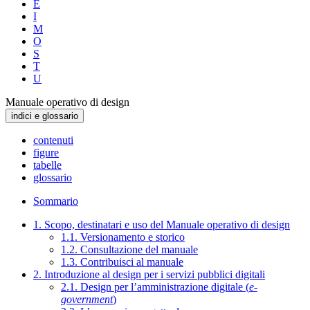
E
I
M
O
S
T
U
Manuale operativo di design
indici e glossario
contenuti
figure
tabelle
glossario
Sommario
1. Scopo, destinatari e uso del Manuale operativo di design
1.1. Versionamento e storico
1.2. Consultazione del manuale
1.3. Contribuisci al manuale
2. Introduzione al design per i servizi pubblici digitali
2.1. Design per l’amministrazione digitale (
e-
government
)