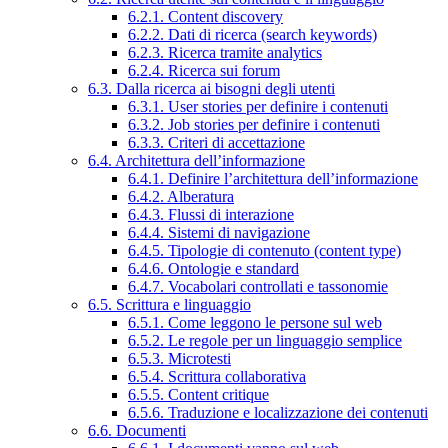
6.2.1. Content discovery
6.2.2. Dati di ricerca (search keywords)
6.2.3. Ricerca tramite analytics
6.2.4. Ricerca sui forum
6.3. Dalla ricerca ai bisogni degli utenti
6.3.1. User stories per definire i contenuti
6.3.2. Job stories per definire i contenuti
6.3.3. Criteri di accettazione
6.4. Architettura dell’informazione
6.4.1. Definire l’architettura dell’informazione
6.4.2. Alberatura
6.4.3. Flussi di interazione
6.4.4. Sistemi di navigazione
6.4.5. Tipologie di contenuto (content type)
6.4.6. Ontologie e standard
6.4.7. Vocabolari controllati e tassonomie
6.5. Scrittura e linguaggio
6.5.1. Come leggono le persone sul web
6.5.2. Le regole per un linguaggio semplice
6.5.3. Microtesti
6.5.4. Scrittura collaborativa
6.5.5. Content critique
6.5.6. Traduzione e localizzazione dei contenuti
6.6. Documenti