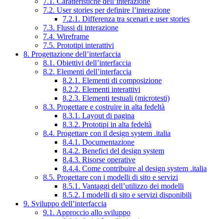
7.1. Caratteristiche dell’interazione
7.2. User stories per definire l’interazione
7.2.1. Differenza tra scenari e user stories
7.3. Flussi di interazione
7.4. Wireframe
7.5. Prototipi interattivi
8. Progettazione dell’interfaccia
8.1. Obiettivi dell’interfaccia
8.2. Elementi dell’interfaccia
8.2.1. Elementi di composizione
8.2.2. Elementi interattivi
8.2.3. Elementi testuali (microtesti)
8.3. Progettare e costruire in alta fedeltà
8.3.1. Layout di pagina
8.3.2. Prototipi in alta fedeltà
8.4. Progettare con il design system .italia
8.4.1. Documentazione
8.4.2. Benefici del design system
8.4.3. Risorse operative
8.4.4. Come contribuire al design system .italia
8.5. Progettare con i modelli di sito e servizi
8.5.1. Vantaggi dell’utilizzo dei modelli
8.5.2. I modelli di sito e servizi disponibili
9. Sviluppo dell’interfaccia
9.1. Approccio allo sviluppo