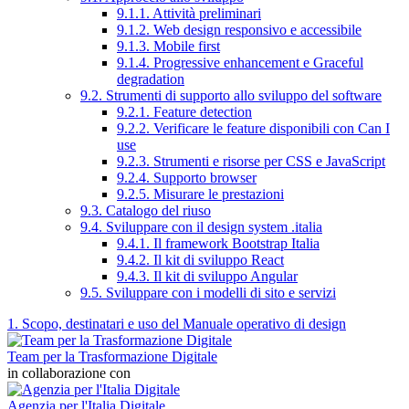
9.1.1. Attività preliminari
9.1.2. Web design responsivo e accessibile
9.1.3. Mobile first
9.1.4. Progressive enhancement e Graceful
degradation
9.2. Strumenti di supporto allo sviluppo del software
9.2.1. Feature detection
9.2.2. Verificare le feature disponibili con Can I
use
9.2.3. Strumenti e risorse per CSS e JavaScript
9.2.4. Supporto browser
9.2.5. Misurare le prestazioni
9.3. Catalogo del riuso
9.4. Sviluppare con il design system .italia
9.4.1. Il framework Bootstrap Italia
9.4.2. Il kit di sviluppo React
9.4.3. Il kit di sviluppo Angular
9.5. Sviluppare con i modelli di sito e servizi
1. Scopo, destinatari e uso del Manuale operativo di design
Team per la Trasformazione Digitale
in collaborazione con
Agenzia per l'Italia Digitale