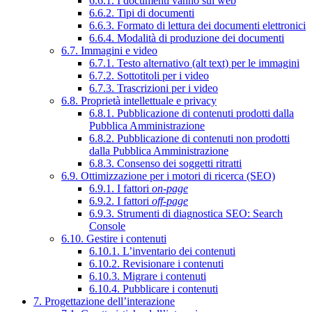
6.6.1. I documenti vanno sul web
6.6.2. Tipi di documenti
6.6.3. Formato di lettura dei documenti elettronici
6.6.4. Modalità di produzione dei documenti
6.7. Immagini e video
6.7.1. Testo alternativo (alt text) per le immagini
6.7.2. Sottotitoli per i video
6.7.3. Trascrizioni per i video
6.8. Proprietà intellettuale e privacy
6.8.1. Pubblicazione di contenuti prodotti dalla
Pubblica Amministrazione
6.8.2. Pubblicazione di contenuti non prodotti
dalla Pubblica Amministrazione
6.8.3. Consenso dei soggetti ritratti
6.9. Ottimizzazione per i motori di ricerca (SEO)
6.9.1. I fattori
on-page
6.9.2. I fattori
off-page
6.9.3. Strumenti di diagnostica SEO: Search
Console
6.10. Gestire i contenuti
6.10.1. L’inventario dei contenuti
6.10.2. Revisionare i contenuti
6.10.3. Migrare i contenuti
6.10.4. Pubblicare i contenuti
7. Progettazione dell’interazione