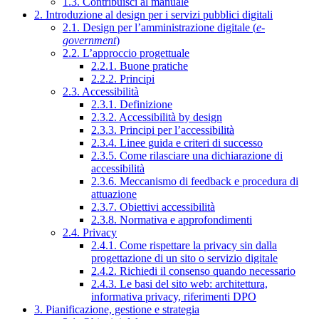
1.3. Contribuisci al manuale
2. Introduzione al design per i servizi pubblici digitali
2.1. Design per l’amministrazione digitale (
e-
government
)
2.2. L’approccio progettuale
2.2.1. Buone pratiche
2.2.2. Principi
2.3. Accessibilità
2.3.1. Definizione
2.3.2. Accessibilità by design
2.3.3. Principi per l’accessibilità
2.3.4. Linee guida e criteri di successo
2.3.5. Come rilasciare una dichiarazione di
accessibilità
2.3.6. Meccanismo di feedback e procedura di
attuazione
2.3.7. Obiettivi accessibilità
2.3.8. Normativa e approfondimenti
2.4. Privacy
2.4.1. Come rispettare la privacy sin dalla
progettazione di un sito o servizio digitale
2.4.2. Richiedi il consenso quando necessario
2.4.3. Le basi del sito web: architettura,
informativa privacy, riferimenti DPO
3. Pianificazione, gestione e strategia