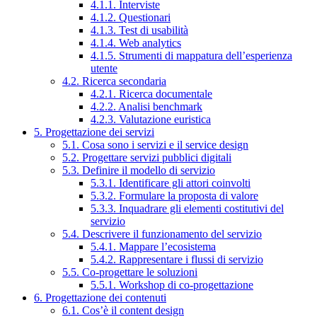
4.1.1. Interviste
4.1.2. Questionari
4.1.3. Test di usabilità
4.1.4. Web analytics
4.1.5. Strumenti di mappatura dell’esperienza
utente
4.2. Ricerca secondaria
4.2.1. Ricerca documentale
4.2.2. Analisi benchmark
4.2.3. Valutazione euristica
5. Progettazione dei servizi
5.1. Cosa sono i servizi e il service design
5.2. Progettare servizi pubblici digitali
5.3. Definire il modello di servizio
5.3.1. Identificare gli attori coinvolti
5.3.2. Formulare la proposta di valore
5.3.3. Inquadrare gli elementi costitutivi del
servizio
5.4. Descrivere il funzionamento del servizio
5.4.1. Mappare l’ecosistema
5.4.2. Rappresentare i flussi di servizio
5.5. Co-progettare le soluzioni
5.5.1. Workshop di co-progettazione
6. Progettazione dei contenuti
6.1. Cos’è il content design