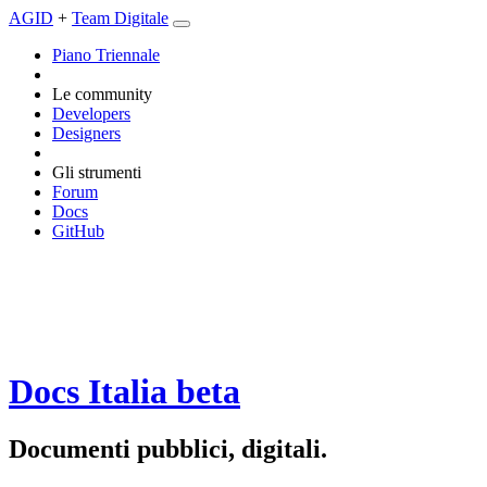
AGID
+
Team Digitale
Piano Triennale
Le community
Developers
Designers
Gli strumenti
Forum
Docs
GitHub
Docs Italia
beta
Documenti pubblici, digitali.