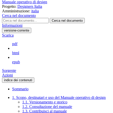
Manuale operativo di design
Progetto:
Designers Italia
Amministrazione:
italia
Cerca nel documento
Cerca nel documento
Informazioni
versione-corrente
Scarica
pdf
html
epub
Sorgente
Azioni
indice dei contenuti
Sommario
1. Scopo, destinatari e uso del Manuale operativo di design
1.1. Versionamento e storico
1.2. Consultazione del manuale
1.3. Contribuisci al manuale