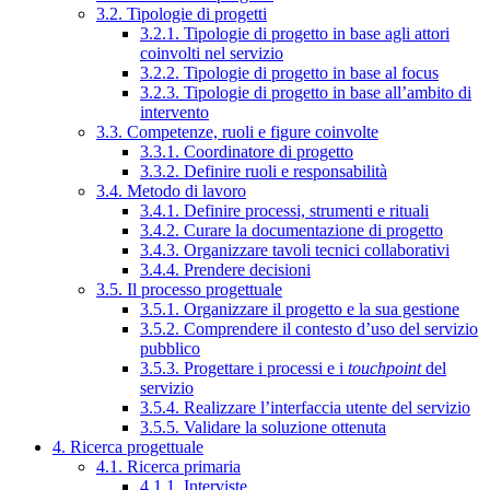
3.2. Tipologie di progetti
3.2.1. Tipologie di progetto in base agli attori
coinvolti nel servizio
3.2.2. Tipologie di progetto in base al focus
3.2.3. Tipologie di progetto in base all’ambito di
intervento
3.3. Competenze, ruoli e figure coinvolte
3.3.1. Coordinatore di progetto
3.3.2. Definire ruoli e responsabilità
3.4. Metodo di lavoro
3.4.1. Definire processi, strumenti e rituali
3.4.2. Curare la documentazione di progetto
3.4.3. Organizzare tavoli tecnici collaborativi
3.4.4. Prendere decisioni
3.5. Il processo progettuale
3.5.1. Organizzare il progetto e la sua gestione
3.5.2. Comprendere il contesto d’uso del servizio
pubblico
3.5.3. Progettare i processi e i
touchpoint
del
servizio
3.5.4. Realizzare l’interfaccia utente del servizio
3.5.5. Validare la soluzione ottenuta
4. Ricerca progettuale
4.1. Ricerca primaria
4.1.1. Interviste