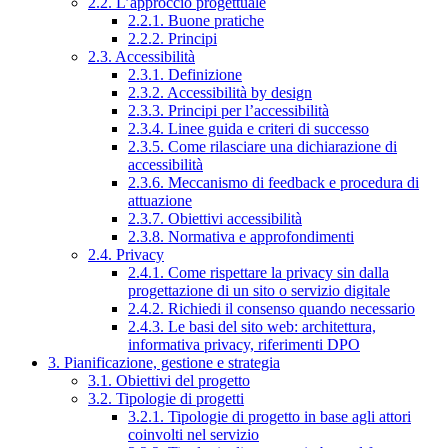
2.2. L’approccio progettuale
2.2.1. Buone pratiche
2.2.2. Principi
2.3. Accessibilità
2.3.1. Definizione
2.3.2. Accessibilità by design
2.3.3. Principi per l’accessibilità
2.3.4. Linee guida e criteri di successo
2.3.5. Come rilasciare una dichiarazione di
accessibilità
2.3.6. Meccanismo di feedback e procedura di
attuazione
2.3.7. Obiettivi accessibilità
2.3.8. Normativa e approfondimenti
2.4. Privacy
2.4.1. Come rispettare la privacy sin dalla
progettazione di un sito o servizio digitale
2.4.2. Richiedi il consenso quando necessario
2.4.3. Le basi del sito web: architettura,
informativa privacy, riferimenti DPO
3. Pianificazione, gestione e strategia
3.1. Obiettivi del progetto
3.2. Tipologie di progetti
3.2.1. Tipologie di progetto in base agli attori
coinvolti nel servizio