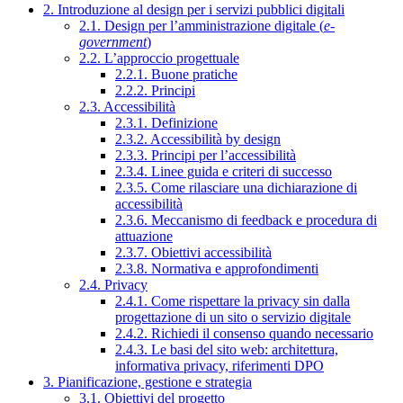
2. Introduzione al design per i servizi pubblici digitali
2.1. Design per l’amministrazione digitale (
e-
government
)
2.2. L’approccio progettuale
2.2.1. Buone pratiche
2.2.2. Principi
2.3. Accessibilità
2.3.1. Definizione
2.3.2. Accessibilità by design
2.3.3. Principi per l’accessibilità
2.3.4. Linee guida e criteri di successo
2.3.5. Come rilasciare una dichiarazione di
accessibilità
2.3.6. Meccanismo di feedback e procedura di
attuazione
2.3.7. Obiettivi accessibilità
2.3.8. Normativa e approfondimenti
2.4. Privacy
2.4.1. Come rispettare la privacy sin dalla
progettazione di un sito o servizio digitale
2.4.2. Richiedi il consenso quando necessario
2.4.3. Le basi del sito web: architettura,
informativa privacy, riferimenti DPO
3. Pianificazione, gestione e strategia
3.1. Obiettivi del progetto