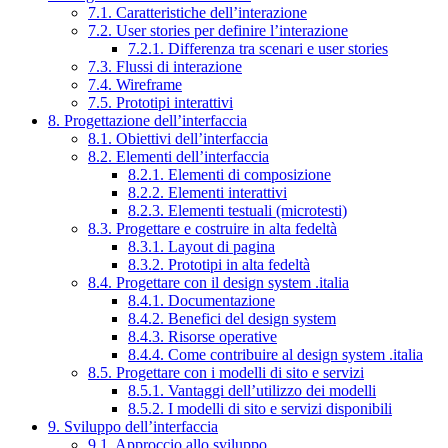
7.1. Caratteristiche dell’interazione
7.2. User stories per definire l’interazione
7.2.1. Differenza tra scenari e user stories
7.3. Flussi di interazione
7.4. Wireframe
7.5. Prototipi interattivi
8. Progettazione dell’interfaccia
8.1. Obiettivi dell’interfaccia
8.2. Elementi dell’interfaccia
8.2.1. Elementi di composizione
8.2.2. Elementi interattivi
8.2.3. Elementi testuali (microtesti)
8.3. Progettare e costruire in alta fedeltà
8.3.1. Layout di pagina
8.3.2. Prototipi in alta fedeltà
8.4. Progettare con il design system .italia
8.4.1. Documentazione
8.4.2. Benefici del design system
8.4.3. Risorse operative
8.4.4. Come contribuire al design system .italia
8.5. Progettare con i modelli di sito e servizi
8.5.1. Vantaggi dell’utilizzo dei modelli
8.5.2. I modelli di sito e servizi disponibili
9. Sviluppo dell’interfaccia
9.1. Approccio allo sviluppo