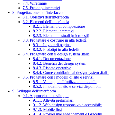
7.4. Wireframe
7.5. Prototipi interattivi
8. Progettazione dell’interfaccia
8.1. Obiettivi dell’interfaccia
8.2. Elementi dell’interfaccia
8.2.1. Elementi di composizione
8.2.2. Elementi interattivi
8.2.3. Elementi testuali (microtesti)
8.3. Progettare e costruire in alta fedeltà
8.3.1. Layout di pagina
8.3.2. Prototipi in alta fedeltà
8.4. Progettare con il design system .italia
8.4.1. Documentazione
8.4.2. Benefici del design system
8.4.3. Risorse operative
8.4.4. Come contribuire al design system .italia
8.5. Progettare con i modelli di sito e servizi
8.5.1. Vantaggi dell’utilizzo dei modelli
8.5.2. I modelli di sito e servizi disponibili
9. Sviluppo dell’interfaccia
9.1. Approccio allo sviluppo
9.1.1. Attività preliminari
9.1.2. Web design responsivo e accessibile
9.1.3. Mobile first
9.1.4. Progressive enhancement e Graceful