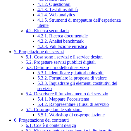
4.1.2. Questionari
4.1.3. Test di usabilità
4.1.4. Web analytics
4.1.5. Strumenti di mappatura dell’esperienza
utente
4.2. Ricerca secondaria
4.2.1. Ricerca documentale
4.2.2. Analisi benchmark
4.2.3. Valutazione euristica
5. Progettazione dei servizi
5.1. Cosa sono i servizi e il service design
5.2. Progettare servizi pubblici digitali
5.3. Definire il modello di servizio
5.3.1. Identificare gli attori coinvolti
5.3.2. Formulare la proposta di valore
5.3.3. Inquadrare gli elementi costitutivi del
servizio
5.4. Descrivere il funzionamento del servizio
5.4.1. Mappare l’ecosistema
5.4.2. Rappresentare i flussi di servizio
5.5. Co-progettare le soluzioni
5.5.1. Workshop di co-progettazione
6. Progettazione dei contenuti
6.1. Cos’è il content design
6.2. Ricerca utente sui contenuti e il linguaggio