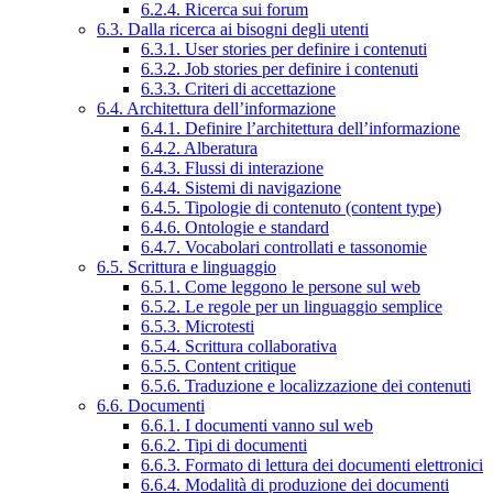
6.2.4. Ricerca sui forum
6.3. Dalla ricerca ai bisogni degli utenti
6.3.1. User stories per definire i contenuti
6.3.2. Job stories per definire i contenuti
6.3.3. Criteri di accettazione
6.4. Architettura dell’informazione
6.4.1. Definire l’architettura dell’informazione
6.4.2. Alberatura
6.4.3. Flussi di interazione
6.4.4. Sistemi di navigazione
6.4.5. Tipologie di contenuto (content type)
6.4.6. Ontologie e standard
6.4.7. Vocabolari controllati e tassonomie
6.5. Scrittura e linguaggio
6.5.1. Come leggono le persone sul web
6.5.2. Le regole per un linguaggio semplice
6.5.3. Microtesti
6.5.4. Scrittura collaborativa
6.5.5. Content critique
6.5.6. Traduzione e localizzazione dei contenuti
6.6. Documenti
6.6.1. I documenti vanno sul web
6.6.2. Tipi di documenti
6.6.3. Formato di lettura dei documenti elettronici
6.6.4. Modalità di produzione dei documenti