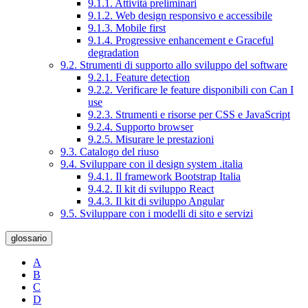
9.1.1. Attività preliminari
9.1.2. Web design responsivo e accessibile
9.1.3. Mobile first
9.1.4. Progressive enhancement e Graceful
degradation
9.2. Strumenti di supporto allo sviluppo del software
9.2.1. Feature detection
9.2.2. Verificare le feature disponibili con Can I
use
9.2.3. Strumenti e risorse per CSS e JavaScript
9.2.4. Supporto browser
9.2.5. Misurare le prestazioni
9.3. Catalogo del riuso
9.4. Sviluppare con il design system .italia
9.4.1. Il framework Bootstrap Italia
9.4.2. Il kit di sviluppo React
9.4.3. Il kit di sviluppo Angular
9.5. Sviluppare con i modelli di sito e servizi
glossario
A
B
C
D