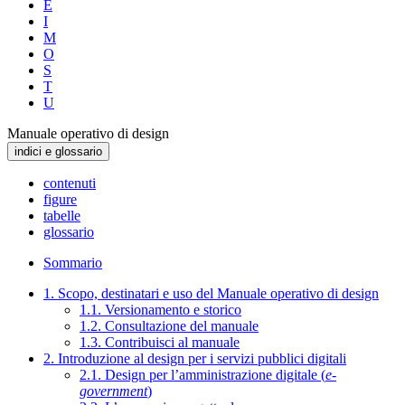
E
I
M
O
S
T
U
Manuale operativo di design
indici e glossario
contenuti
figure
tabelle
glossario
Sommario
1. Scopo, destinatari e uso del Manuale operativo di design
1.1. Versionamento e storico
1.2. Consultazione del manuale
1.3. Contribuisci al manuale
2. Introduzione al design per i servizi pubblici digitali
2.1. Design per l’amministrazione digitale (
e-
government
)