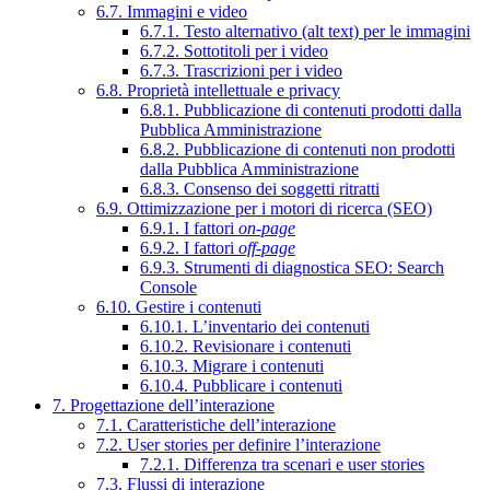
6.7. Immagini e video
6.7.1. Testo alternativo (alt text) per le immagini
6.7.2. Sottotitoli per i video
6.7.3. Trascrizioni per i video
6.8. Proprietà intellettuale e privacy
6.8.1. Pubblicazione di contenuti prodotti dalla
Pubblica Amministrazione
6.8.2. Pubblicazione di contenuti non prodotti
dalla Pubblica Amministrazione
6.8.3. Consenso dei soggetti ritratti
6.9. Ottimizzazione per i motori di ricerca (SEO)
6.9.1. I fattori
on-page
6.9.2. I fattori
off-page
6.9.3. Strumenti di diagnostica SEO: Search
Console
6.10. Gestire i contenuti
6.10.1. L’inventario dei contenuti
6.10.2. Revisionare i contenuti
6.10.3. Migrare i contenuti
6.10.4. Pubblicare i contenuti
7. Progettazione dell’interazione
7.1. Caratteristiche dell’interazione
7.2. User stories per definire l’interazione
7.2.1. Differenza tra scenari e user stories
7.3. Flussi di interazione