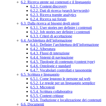
6.2. Ricerca utente sui contenuti e il linguaggio
6.2.1. Content discovery
6.2.2. Dati di ricerca (search keywords)
6.2.3. Ricerca tramite analytics
6.2.4. Ricerca sui forum
6.3. Dalla ricerca ai bisogni degli utenti
6.3.1. User stories per definire i contenuti
6.3.2. Job stories per definire i contenuti
6.3.3. Criteri di accettazione
6.4. Architettura dell’informazione
6.4.1. Definire l’architettura dell’informazione
6.4.2. Alberatura
6.4.3. Flussi di interazione
6.4.4. Sistemi di navigazione
6.4.5. Tipologie di contenuto (content type)
6.4.6. Ontologie e standard
6.4.7. Vocabolari controllati e tassonomie
6.5. Scrittura e linguaggio
6.5.1. Come leggono le persone sul web
6.5.2. Le regole per un linguaggio semplice
6.5.3. Microtesti
6.5.4. Scrittura collaborativa
6.5.5. Content critique
6.5.6. Traduzione e localizzazione dei contenuti
6.6. Documenti