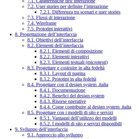
7.1. Caratteristiche dell’interazione
7.2. User stories per definire l’interazione
7.2.1. Differenza tra scenari e user stories
7.3. Flussi di interazione
7.4. Wireframe
7.5. Prototipi interattivi
8. Progettazione dell’interfaccia
8.1. Obiettivi dell’interfaccia
8.2. Elementi dell’interfaccia
8.2.1. Elementi di composizione
8.2.2. Elementi interattivi
8.2.3. Elementi testuali (microtesti)
8.3. Progettare e costruire in alta fedeltà
8.3.1. Layout di pagina
8.3.2. Prototipi in alta fedeltà
8.4. Progettare con il design system .italia
8.4.1. Documentazione
8.4.2. Benefici del design system
8.4.3. Risorse operative
8.4.4. Come contribuire al design system .italia
8.5. Progettare con i modelli di sito e servizi
8.5.1. Vantaggi dell’utilizzo dei modelli
8.5.2. I modelli di sito e servizi disponibili
9. Sviluppo dell’interfaccia
9.1. Approccio allo sviluppo