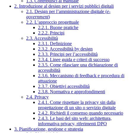
1.3. Contribuisci al manuale
2. Introduzione al design per i servizi pubblici digitali
2.1. Design per l’amministrazione digitale (
e-
government
)
2.2. L’approccio progettuale
2.2.1. Buone pratiche
2.2.2. Principi
2.3. Accessibilità
2.3.1. Definizione
2.3.2. Accessibilità by design
2.3.3. Principi per l’accessibilità
2.3.4. Linee guida e criteri di successo
2.3.5. Come rilasciare una dichiarazione di
accessibilità
2.3.6. Meccanismo di feedback e procedura di
attuazione
2.3.7. Obiettivi accessibilità
2.3.8. Normativa e approfondimenti
2.4. Privacy
2.4.1. Come rispettare la privacy sin dalla
progettazione di un sito o servizio digitale
2.4.2. Richiedi il consenso quando necessario
2.4.3. Le basi del sito web: architettura,
informativa privacy, riferimenti DPO
3. Pianificazione, gestione e strategia