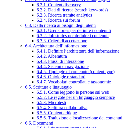
6.2.1. Content discovery
6.2.2. Dati di ricerca (search keywords)
6.2.3. Ricerca tramite analytics
6.2.4. Ricerca sui forum
6.3. Dalla ricerca ai bisogni degli utenti
6.3.1. User stories per definire i contenuti
6.3.2. Job stories per definire i contenuti
6.3.3. Criteri di accettazione
6.4. Architettura dell’informazione
6.4.1. Definire l’architettura dell’informazione
6.4.2. Alberatura
6.4.3. Flussi di interazione
6.4.4. Sistemi di navigazione
6.4.5. Tipologie di contenuto (content type)
6.4.6. Ontologie e standard
6.4.7. Vocabolari controllati e tassonomie
6.5. Scrittura e linguaggio
6.5.1. Come leggono le persone sul web
6.5.2. Le regole per un linguaggio semplice
6.5.3. Microtesti
6.5.4. Scrittura collaborativa
6.5.5. Content critique
6.5.6. Traduzione e localizzazione dei contenuti
6.6. Documenti