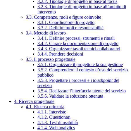
3.2.2. Tipologie di progetto in base al focus
3.2.3. Tipologie di progetto in base all’ambito di
intervento
3.3. Competenze, ruoli e figure coinvolte
3.3.1. Coordinatore di progetto
3.3.2. Definire ruoli e responsabilità
3.4. Metodo di lavoro
3.4.1. Definire processi, strumenti e rituali
3.4.2. Curare la documentazione di progetto
3.4.3. Organizzare tavoli tecnici collaborativi
3.4.4. Prendere decisioni
3.5. Il processo progettuale
3.5.1. Organizzare il progetto e la sua gestione
3.5.2. Comprendere il contesto d’uso del servizio
pubblico
3.5.3. Progettare i processi e i
touchpoint
del
servizio
3.5.4. Realizzare l’interfaccia utente del servizio
3.5.5. Validare la soluzione ottenuta
4. Ricerca progettuale
4.1. Ricerca primaria
4.1.1. Interviste
4.1.2. Questionari
4.1.3. Test di usabilità
4.1.4. Web analytics