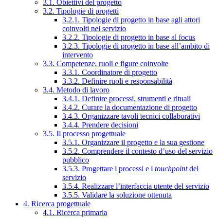
3.1. Obiettivi del progetto
3.2. Tipologie di progetti
3.2.1. Tipologie di progetto in base agli attori
coinvolti nel servizio
3.2.2. Tipologie di progetto in base al focus
3.2.3. Tipologie di progetto in base all’ambito di
intervento
3.3. Competenze, ruoli e figure coinvolte
3.3.1. Coordinatore di progetto
3.3.2. Definire ruoli e responsabilità
3.4. Metodo di lavoro
3.4.1. Definire processi, strumenti e rituali
3.4.2. Curare la documentazione di progetto
3.4.3. Organizzare tavoli tecnici collaborativi
3.4.4. Prendere decisioni
3.5. Il processo progettuale
3.5.1. Organizzare il progetto e la sua gestione
3.5.2. Comprendere il contesto d’uso del servizio
pubblico
3.5.3. Progettare i processi e i
touchpoint
del
servizio
3.5.4. Realizzare l’interfaccia utente del servizio
3.5.5. Validare la soluzione ottenuta
4. Ricerca progettuale
4.1. Ricerca primaria