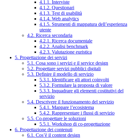
4.1.1. Interviste
4.1.2. Questionari
4.1.3. Test di usabilità
4.1.4. Web analytics
4.1.5. Strumenti di mappatura dell’esperienza
utente
4.2. Ricerca secondaria
4.2.1. Ricerca documentale
4.2.2. Analisi benchmark
4.2.3. Valutazione euristica
5. Progettazione dei servizi
5.1. Cosa sono i servizi e il service design
5.2. Progettare servizi pubblici digitali
5.3. Definire il modello di servizio
5.3.1. Identificare gli attori coinvolti
5.3.2. Formulare la proposta di valore
5.3.3. Inquadrare gli elementi costitutivi del
servizio
5.4. Descrivere il funzionamento del servizio
5.4.1. Mappare l’ecosistema
5.4.2. Rappresentare i flussi di servizio
5.5. Co-progettare le soluzioni
5.5.1. Workshop di co-progettazione
6. Progettazione dei contenuti
6.1. Cos’è il content design