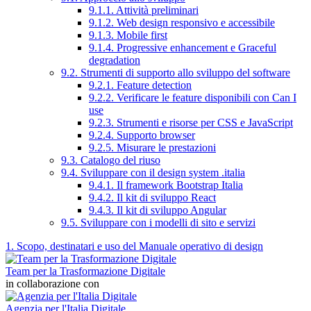
9.1.1. Attività preliminari
9.1.2. Web design responsivo e accessibile
9.1.3. Mobile first
9.1.4. Progressive enhancement e Graceful
degradation
9.2. Strumenti di supporto allo sviluppo del software
9.2.1. Feature detection
9.2.2. Verificare le feature disponibili con Can I
use
9.2.3. Strumenti e risorse per CSS e JavaScript
9.2.4. Supporto browser
9.2.5. Misurare le prestazioni
9.3. Catalogo del riuso
9.4. Sviluppare con il design system .italia
9.4.1. Il framework Bootstrap Italia
9.4.2. Il kit di sviluppo React
9.4.3. Il kit di sviluppo Angular
9.5. Sviluppare con i modelli di sito e servizi
1. Scopo, destinatari e uso del Manuale operativo di design
Team per la Trasformazione Digitale
in collaborazione con
Agenzia per l'Italia Digitale