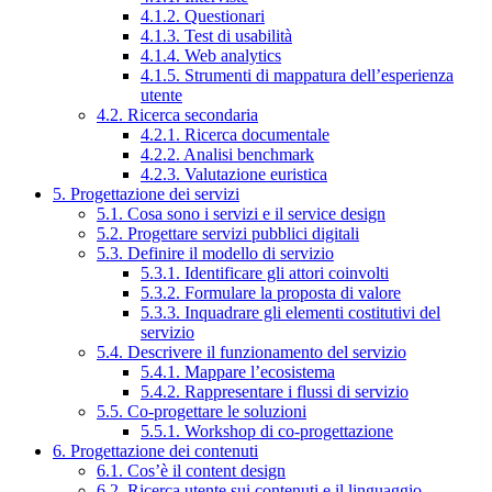
4.1.2. Questionari
4.1.3. Test di usabilità
4.1.4. Web analytics
4.1.5. Strumenti di mappatura dell’esperienza
utente
4.2. Ricerca secondaria
4.2.1. Ricerca documentale
4.2.2. Analisi benchmark
4.2.3. Valutazione euristica
5. Progettazione dei servizi
5.1. Cosa sono i servizi e il service design
5.2. Progettare servizi pubblici digitali
5.3. Definire il modello di servizio
5.3.1. Identificare gli attori coinvolti
5.3.2. Formulare la proposta di valore
5.3.3. Inquadrare gli elementi costitutivi del
servizio
5.4. Descrivere il funzionamento del servizio
5.4.1. Mappare l’ecosistema
5.4.2. Rappresentare i flussi di servizio
5.5. Co-progettare le soluzioni
5.5.1. Workshop di co-progettazione
6. Progettazione dei contenuti
6.1. Cos’è il content design
6.2. Ricerca utente sui contenuti e il linguaggio