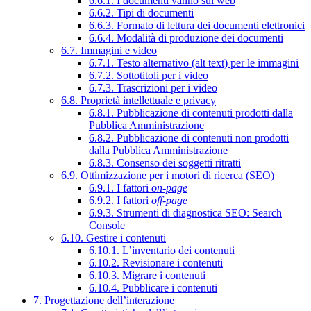
6.6.1. I documenti vanno sul web
6.6.2. Tipi di documenti
6.6.3. Formato di lettura dei documenti elettronici
6.6.4. Modalità di produzione dei documenti
6.7. Immagini e video
6.7.1. Testo alternativo (alt text) per le immagini
6.7.2. Sottotitoli per i video
6.7.3. Trascrizioni per i video
6.8. Proprietà intellettuale e privacy
6.8.1. Pubblicazione di contenuti prodotti dalla
Pubblica Amministrazione
6.8.2. Pubblicazione di contenuti non prodotti
dalla Pubblica Amministrazione
6.8.3. Consenso dei soggetti ritratti
6.9. Ottimizzazione per i motori di ricerca (SEO)
6.9.1. I fattori
on-page
6.9.2. I fattori
off-page
6.9.3. Strumenti di diagnostica SEO: Search
Console
6.10. Gestire i contenuti
6.10.1. L’inventario dei contenuti
6.10.2. Revisionare i contenuti
6.10.3. Migrare i contenuti
6.10.4. Pubblicare i contenuti
7. Progettazione dell’interazione