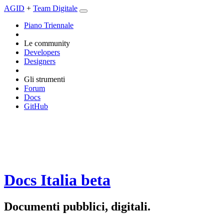
AGID
+
Team Digitale
Piano Triennale
Le community
Developers
Designers
Gli strumenti
Forum
Docs
GitHub
Docs Italia
beta
Documenti pubblici, digitali.