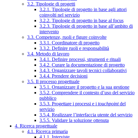
3.2. Tipologie di progetti
3.2.1. Tipologie di progetto in base agli attori
coinvolti nel servizio
3.2.2. Tipologie di progetto in base al focus
3.2.3. Tipologie di progetto in base all’ambito di
intervento
3.3. Competenze, ruoli e figure coinvolte
3.3.1. Coordinatore di progetto
3.3.2. Definire ruoli e responsabilità
3.4. Metodo di lavoro
3.4.1. Definire processi, strumenti e rituali
3.4.2. Curare la documentazione di progetto
3.4.3. Organizzare tavoli tecnici collaborativi
3.4.4. Prendere decisioni
3.5. Il processo progettuale
3.5.1. Organizzare il progetto e la sua gestione
3.5.2. Comprendere il contesto d’uso del servizio
pubblico
3.5.3. Progettare i processi e i
touchpoint
del
servizio
3.5.4. Realizzare l’interfaccia utente del servizio
3.5.5. Validare la soluzione ottenuta
4. Ricerca progettuale
4.1. Ricerca primaria
4.1.1. Interviste