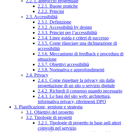
2.2. L’approccio progettuale
2.2.1. Buone pratiche
2.2.2. Principi
2.3. Accessibilità
2.3.1. Definizione
2.3.2. Accessibilità by design
2.3.3. Principi per l’accessibilità
2.3.4. Linee guida e criteri di successo
2.3.5. Come rilasciare una dichiarazione di
accessibilità
2.3.6. Meccanismo di feedback e procedura di
attuazione
2.3.7. Obiettivi accessibilità
2.3.8. Normativa e approfondimenti
2.4. Privacy
2.4.1. Come rispettare la privacy sin dalla
progettazione di un sito o servizio digitale
2.4.2. Richiedi il consenso quando necessario
2.4.3. Le basi del sito web: architettura,
informativa privacy, riferimenti DPO
3. Pianificazione, gestione e strategia
3.1. Obiettivi del progetto
3.2. Tipologie di progetti
3.2.1. Tipologie di progetto in base agli attori
coinvolti nel servizio