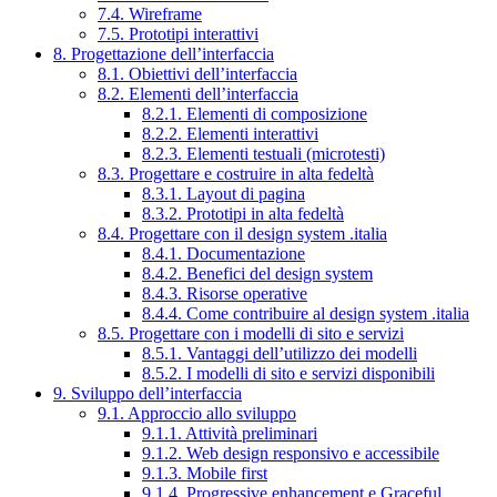
7.4. Wireframe
7.5. Prototipi interattivi
8. Progettazione dell’interfaccia
8.1. Obiettivi dell’interfaccia
8.2. Elementi dell’interfaccia
8.2.1. Elementi di composizione
8.2.2. Elementi interattivi
8.2.3. Elementi testuali (microtesti)
8.3. Progettare e costruire in alta fedeltà
8.3.1. Layout di pagina
8.3.2. Prototipi in alta fedeltà
8.4. Progettare con il design system .italia
8.4.1. Documentazione
8.4.2. Benefici del design system
8.4.3. Risorse operative
8.4.4. Come contribuire al design system .italia
8.5. Progettare con i modelli di sito e servizi
8.5.1. Vantaggi dell’utilizzo dei modelli
8.5.2. I modelli di sito e servizi disponibili
9. Sviluppo dell’interfaccia
9.1. Approccio allo sviluppo
9.1.1. Attività preliminari
9.1.2. Web design responsivo e accessibile
9.1.3. Mobile first
9.1.4. Progressive enhancement e Graceful