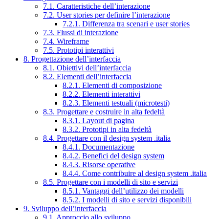
7.1. Caratteristiche dell’interazione
7.2. User stories per definire l’interazione
7.2.1. Differenza tra scenari e user stories
7.3. Flussi di interazione
7.4. Wireframe
7.5. Prototipi interattivi
8. Progettazione dell’interfaccia
8.1. Obiettivi dell’interfaccia
8.2. Elementi dell’interfaccia
8.2.1. Elementi di composizione
8.2.2. Elementi interattivi
8.2.3. Elementi testuali (microtesti)
8.3. Progettare e costruire in alta fedeltà
8.3.1. Layout di pagina
8.3.2. Prototipi in alta fedeltà
8.4. Progettare con il design system .italia
8.4.1. Documentazione
8.4.2. Benefici del design system
8.4.3. Risorse operative
8.4.4. Come contribuire al design system .italia
8.5. Progettare con i modelli di sito e servizi
8.5.1. Vantaggi dell’utilizzo dei modelli
8.5.2. I modelli di sito e servizi disponibili
9. Sviluppo dell’interfaccia
9.1. Approccio allo sviluppo