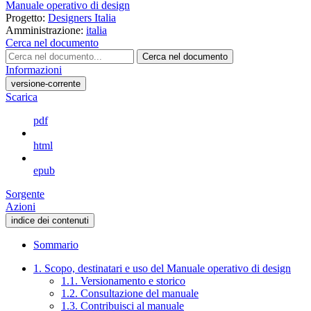
Manuale operativo di design
Progetto:
Designers Italia
Amministrazione:
italia
Cerca nel documento
Cerca nel documento
Informazioni
versione-corrente
Scarica
pdf
html
epub
Sorgente
Azioni
indice dei contenuti
Sommario
1. Scopo, destinatari e uso del Manuale operativo di design
1.1. Versionamento e storico
1.2. Consultazione del manuale
1.3. Contribuisci al manuale