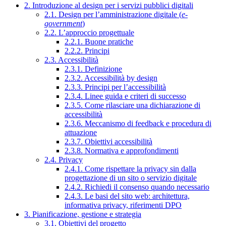
2. Introduzione al design per i servizi pubblici digitali
2.1. Design per l’amministrazione digitale (
e-
government
)
2.2. L’approccio progettuale
2.2.1. Buone pratiche
2.2.2. Principi
2.3. Accessibilità
2.3.1. Definizione
2.3.2. Accessibilità by design
2.3.3. Principi per l’accessibilità
2.3.4. Linee guida e criteri di successo
2.3.5. Come rilasciare una dichiarazione di
accessibilità
2.3.6. Meccanismo di feedback e procedura di
attuazione
2.3.7. Obiettivi accessibilità
2.3.8. Normativa e approfondimenti
2.4. Privacy
2.4.1. Come rispettare la privacy sin dalla
progettazione di un sito o servizio digitale
2.4.2. Richiedi il consenso quando necessario
2.4.3. Le basi del sito web: architettura,
informativa privacy, riferimenti DPO
3. Pianificazione, gestione e strategia
3.1. Obiettivi del progetto