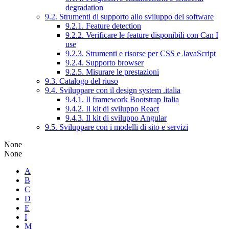
degradation
9.2. Strumenti di supporto allo sviluppo del software
9.2.1. Feature detection
9.2.2. Verificare le feature disponibili con Can I
use
9.2.3. Strumenti e risorse per CSS e JavaScript
9.2.4. Supporto browser
9.2.5. Misurare le prestazioni
9.3. Catalogo del riuso
9.4. Sviluppare con il design system .italia
9.4.1. Il framework Bootstrap Italia
9.4.2. Il kit di sviluppo React
9.4.3. Il kit di sviluppo Angular
9.5. Sviluppare con i modelli di sito e servizi
None
None
A
B
C
D
E
I
M