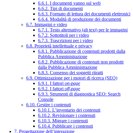
6.6.1. I documenti vanno sul web
6.6.2. Tipi di documenti
6.6.3. Formato di lettura dei documenti elettronici
6.6.4. Modalità di produzione dei documenti
6.7. Immagini e video
6.7.1. Testo alternativo (alt text) per le immagini
6.7.2. Sottotitoli per i video
6.7.3. Trascrizioni per i video
6.8. Proprietà intellettuale e privacy
6.8.1. Pubblicazione di contenuti prodotti dalla
Pubblica Amministrazione
6.8.2. Pubblicazione di contenuti non prodotti
dalla Pubblica Amministrazione
6.8.3. Consenso dei soggetti ritratti
6.9. Ottimizzazione per i motori di ricerca (SEO)
6.9.1. I fattori
on-page
6.9.2. I fattori
off-page
6.9.3. Strumenti di diagnostica SEO: Search
Console
6.10. Gestire i contenuti
6.10.1. L’inventario dei contenuti
6.10.2. Revisionare i contenuti
6.10.3. Migrare i contenuti
6.10.4. Pubblicare i contenuti
7. Progettazione dell’interazione