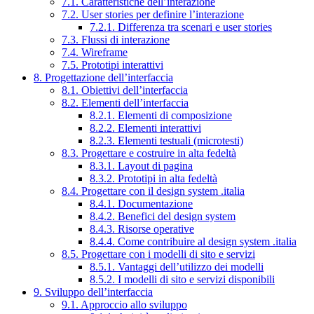
7.1. Caratteristiche dell’interazione
7.2. User stories per definire l’interazione
7.2.1. Differenza tra scenari e user stories
7.3. Flussi di interazione
7.4. Wireframe
7.5. Prototipi interattivi
8. Progettazione dell’interfaccia
8.1. Obiettivi dell’interfaccia
8.2. Elementi dell’interfaccia
8.2.1. Elementi di composizione
8.2.2. Elementi interattivi
8.2.3. Elementi testuali (microtesti)
8.3. Progettare e costruire in alta fedeltà
8.3.1. Layout di pagina
8.3.2. Prototipi in alta fedeltà
8.4. Progettare con il design system .italia
8.4.1. Documentazione
8.4.2. Benefici del design system
8.4.3. Risorse operative
8.4.4. Come contribuire al design system .italia
8.5. Progettare con i modelli di sito e servizi
8.5.1. Vantaggi dell’utilizzo dei modelli
8.5.2. I modelli di sito e servizi disponibili
9. Sviluppo dell’interfaccia
9.1. Approccio allo sviluppo