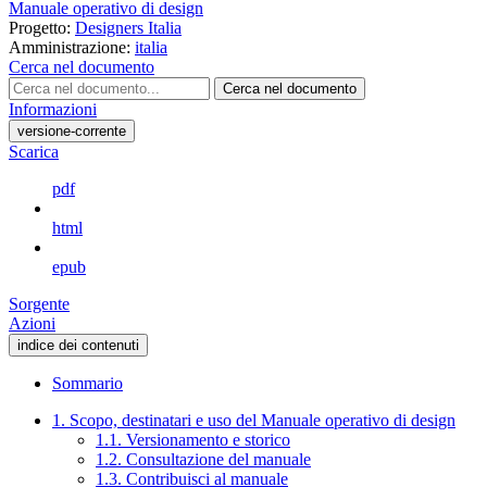
Manuale operativo di design
Progetto:
Designers Italia
Amministrazione:
italia
Cerca nel documento
Cerca nel documento
Informazioni
versione-corrente
Scarica
pdf
html
epub
Sorgente
Azioni
indice dei contenuti
Sommario
1. Scopo, destinatari e uso del Manuale operativo di design
1.1. Versionamento e storico
1.2. Consultazione del manuale
1.3. Contribuisci al manuale