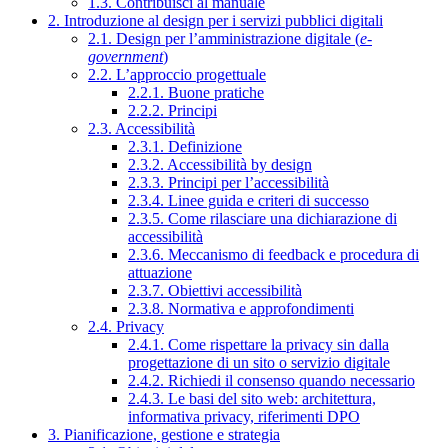
1.3. Contribuisci al manuale
2. Introduzione al design per i servizi pubblici digitali
2.1. Design per l’amministrazione digitale (
e-
government
)
2.2. L’approccio progettuale
2.2.1. Buone pratiche
2.2.2. Principi
2.3. Accessibilità
2.3.1. Definizione
2.3.2. Accessibilità by design
2.3.3. Principi per l’accessibilità
2.3.4. Linee guida e criteri di successo
2.3.5. Come rilasciare una dichiarazione di
accessibilità
2.3.6. Meccanismo di feedback e procedura di
attuazione
2.3.7. Obiettivi accessibilità
2.3.8. Normativa e approfondimenti
2.4. Privacy
2.4.1. Come rispettare la privacy sin dalla
progettazione di un sito o servizio digitale
2.4.2. Richiedi il consenso quando necessario
2.4.3. Le basi del sito web: architettura,
informativa privacy, riferimenti DPO
3. Pianificazione, gestione e strategia