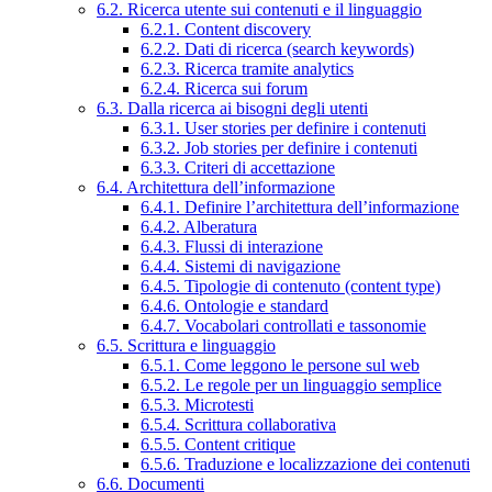
6.2. Ricerca utente sui contenuti e il linguaggio
6.2.1. Content discovery
6.2.2. Dati di ricerca (search keywords)
6.2.3. Ricerca tramite analytics
6.2.4. Ricerca sui forum
6.3. Dalla ricerca ai bisogni degli utenti
6.3.1. User stories per definire i contenuti
6.3.2. Job stories per definire i contenuti
6.3.3. Criteri di accettazione
6.4. Architettura dell’informazione
6.4.1. Definire l’architettura dell’informazione
6.4.2. Alberatura
6.4.3. Flussi di interazione
6.4.4. Sistemi di navigazione
6.4.5. Tipologie di contenuto (content type)
6.4.6. Ontologie e standard
6.4.7. Vocabolari controllati e tassonomie
6.5. Scrittura e linguaggio
6.5.1. Come leggono le persone sul web
6.5.2. Le regole per un linguaggio semplice
6.5.3. Microtesti
6.5.4. Scrittura collaborativa
6.5.5. Content critique
6.5.6. Traduzione e localizzazione dei contenuti
6.6. Documenti