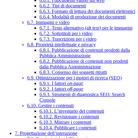
6.6.1. I documenti vanno sul web
6.6.2. Tipi di documenti
6.6.3. Formato di lettura dei documenti elettronici
6.6.4. Modalità di produzione dei documenti
6.7. Immagini e video
6.7.1. Testo alternativo (alt text) per le immagini
6.7.2. Sottotitoli per i video
6.7.3. Trascrizioni per i video
6.8. Proprietà intellettuale e privacy
6.8.1. Pubblicazione di contenuti prodotti dalla
Pubblica Amministrazione
6.8.2. Pubblicazione di contenuti non prodotti
dalla Pubblica Amministrazione
6.8.3. Consenso dei soggetti ritratti
6.9. Ottimizzazione per i motori di ricerca (SEO)
6.9.1. I fattori
on-page
6.9.2. I fattori
off-page
6.9.3. Strumenti di diagnostica SEO: Search
Console
6.10. Gestire i contenuti
6.10.1. L’inventario dei contenuti
6.10.2. Revisionare i contenuti
6.10.3. Migrare i contenuti
6.10.4. Pubblicare i contenuti
7. Progettazione dell’interazione