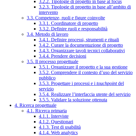
3.2.2. Tipologie di progetto in base al focus
3.2.3. Tipologie di progetto in base all’ambito di
intervento
3.3. Competenze, ruoli e figure coinvolte
3.3.1. Coordinatore di progetto
3.3.2. Definire ruoli e responsabilità
3.4. Metodo di lavoro
3.4.1. Definire processi, strumenti e rituali
3.4.2. Curare la documentazione di progetto
3.4.3. Organizzare tavoli tecnici collaborativi
3.4.4. Prendere decisioni
3.5. Il processo progettuale
3.5.1. Organizzare il progetto e la sua gestione
3.5.2. Comprendere il contesto d’uso del servizio
pubblico
3.5.3. Progettare i processi e i
touchpoint
del
servizio
3.5.4. Realizzare l’interfaccia utente del servizio
3.5.5. Validare la soluzione ottenuta
4. Ricerca progettuale
4.1. Ricerca primaria
4.1.1. Interviste
4.1.2. Questionari
4.1.3. Test di usabilità
4.1.4. Web analytics