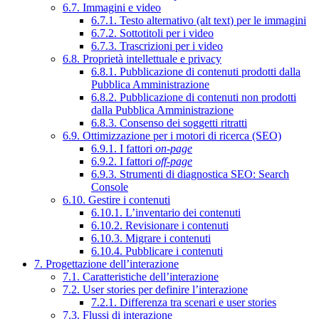
6.7. Immagini e video
6.7.1. Testo alternativo (alt text) per le immagini
6.7.2. Sottotitoli per i video
6.7.3. Trascrizioni per i video
6.8. Proprietà intellettuale e privacy
6.8.1. Pubblicazione di contenuti prodotti dalla
Pubblica Amministrazione
6.8.2. Pubblicazione di contenuti non prodotti
dalla Pubblica Amministrazione
6.8.3. Consenso dei soggetti ritratti
6.9. Ottimizzazione per i motori di ricerca (SEO)
6.9.1. I fattori
on-page
6.9.2. I fattori
off-page
6.9.3. Strumenti di diagnostica SEO: Search
Console
6.10. Gestire i contenuti
6.10.1. L’inventario dei contenuti
6.10.2. Revisionare i contenuti
6.10.3. Migrare i contenuti
6.10.4. Pubblicare i contenuti
7. Progettazione dell’interazione
7.1. Caratteristiche dell’interazione
7.2. User stories per definire l’interazione
7.2.1. Differenza tra scenari e user stories
7.3. Flussi di interazione