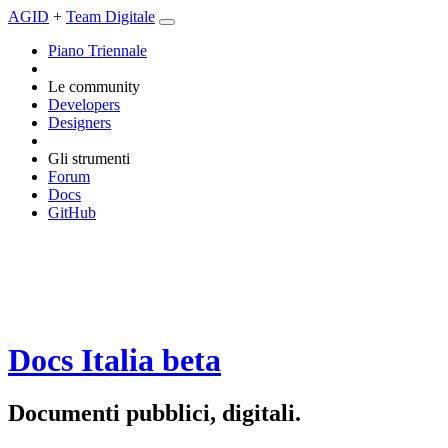
AGID
+
Team Digitale
Piano Triennale
Le community
Developers
Designers
Gli strumenti
Forum
Docs
GitHub
Docs Italia
beta
Documenti pubblici, digitali.