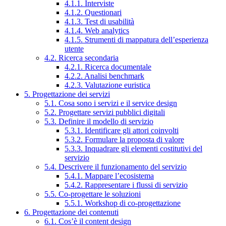
4.1.1. Interviste
4.1.2. Questionari
4.1.3. Test di usabilità
4.1.4. Web analytics
4.1.5. Strumenti di mappatura dell’esperienza
utente
4.2. Ricerca secondaria
4.2.1. Ricerca documentale
4.2.2. Analisi benchmark
4.2.3. Valutazione euristica
5. Progettazione dei servizi
5.1. Cosa sono i servizi e il service design
5.2. Progettare servizi pubblici digitali
5.3. Definire il modello di servizio
5.3.1. Identificare gli attori coinvolti
5.3.2. Formulare la proposta di valore
5.3.3. Inquadrare gli elementi costitutivi del
servizio
5.4. Descrivere il funzionamento del servizio
5.4.1. Mappare l’ecosistema
5.4.2. Rappresentare i flussi di servizio
5.5. Co-progettare le soluzioni
5.5.1. Workshop di co-progettazione
6. Progettazione dei contenuti
6.1. Cos’è il content design