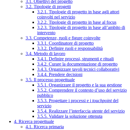
3.1. Obiettivi del progetto
3.2. Tipologie di progetti
3.2.1. Tipologie di progetto in base agli attori
coinvolti nel servizio
3.2.2. Tipologie di progetto in base al focus
3.2.3. Tipologie di progetto in base all’ambito di
intervento
3.3. Competenze, ruoli e figure coinvolte
3.3.1. Coordinatore di progetto
3.3.2. Definire ruoli e responsabilità
3.4. Metodo di lavoro
3.4.1. Definire processi, strumenti e rituali
3.4.2. Curare la documentazione di progetto
3.4.3. Organizzare tavoli tecnici collaborativi
3.4.4. Prendere decisioni
3.5. Il processo progettuale
3.5.1. Organizzare il progetto e la sua gestione
3.5.2. Comprendere il contesto d’uso del servizio
pubblico
3.5.3. Progettare i processi e i
touchpoint
del
servizio
3.5.4. Realizzare l’interfaccia utente del servizio
3.5.5. Validare la soluzione ottenuta
4. Ricerca progettuale
4.1. Ricerca primaria