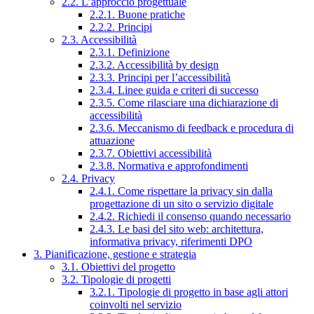
2.2. L’approccio progettuale
2.2.1. Buone pratiche
2.2.2. Principi
2.3. Accessibilità
2.3.1. Definizione
2.3.2. Accessibilità by design
2.3.3. Principi per l’accessibilità
2.3.4. Linee guida e criteri di successo
2.3.5. Come rilasciare una dichiarazione di
accessibilità
2.3.6. Meccanismo di feedback e procedura di
attuazione
2.3.7. Obiettivi accessibilità
2.3.8. Normativa e approfondimenti
2.4. Privacy
2.4.1. Come rispettare la privacy sin dalla
progettazione di un sito o servizio digitale
2.4.2. Richiedi il consenso quando necessario
2.4.3. Le basi del sito web: architettura,
informativa privacy, riferimenti DPO
3. Pianificazione, gestione e strategia
3.1. Obiettivi del progetto
3.2. Tipologie di progetti
3.2.1. Tipologie di progetto in base agli attori
coinvolti nel servizio