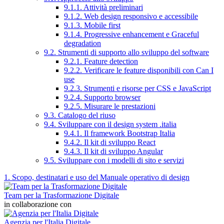
9.1.1. Attività preliminari
9.1.2. Web design responsivo e accessibile
9.1.3. Mobile first
9.1.4. Progressive enhancement e Graceful
degradation
9.2. Strumenti di supporto allo sviluppo del software
9.2.1. Feature detection
9.2.2. Verificare le feature disponibili con Can I
use
9.2.3. Strumenti e risorse per CSS e JavaScript
9.2.4. Supporto browser
9.2.5. Misurare le prestazioni
9.3. Catalogo del riuso
9.4. Sviluppare con il design system .italia
9.4.1. Il framework Bootstrap Italia
9.4.2. Il kit di sviluppo React
9.4.3. Il kit di sviluppo Angular
9.5. Sviluppare con i modelli di sito e servizi
1. Scopo, destinatari e uso del Manuale operativo di design
Team per la Trasformazione Digitale
in collaborazione con
Agenzia per l'Italia Digitale