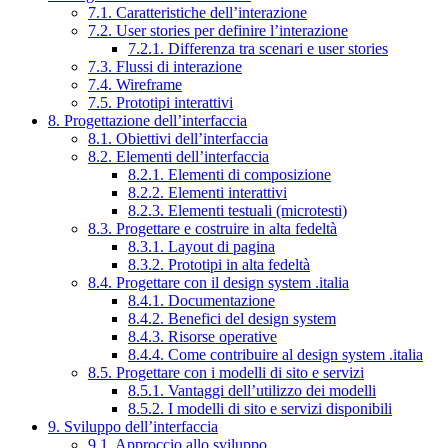
7.1. Caratteristiche dell’interazione
7.2. User stories per definire l’interazione
7.2.1. Differenza tra scenari e user stories
7.3. Flussi di interazione
7.4. Wireframe
7.5. Prototipi interattivi
8. Progettazione dell’interfaccia
8.1. Obiettivi dell’interfaccia
8.2. Elementi dell’interfaccia
8.2.1. Elementi di composizione
8.2.2. Elementi interattivi
8.2.3. Elementi testuali (microtesti)
8.3. Progettare e costruire in alta fedeltà
8.3.1. Layout di pagina
8.3.2. Prototipi in alta fedeltà
8.4. Progettare con il design system .italia
8.4.1. Documentazione
8.4.2. Benefici del design system
8.4.3. Risorse operative
8.4.4. Come contribuire al design system .italia
8.5. Progettare con i modelli di sito e servizi
8.5.1. Vantaggi dell’utilizzo dei modelli
8.5.2. I modelli di sito e servizi disponibili
9. Sviluppo dell’interfaccia
9.1. Approccio allo sviluppo