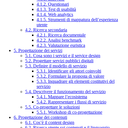
4.1.2. Questionari
4.1.3. Test di usabilità
4.1.4. Web analytics
4.1.5. Strumenti di mappatura dell’esperienza
utente
4.2. Ricerca secondaria
4.2.1. Ricerca documentale
4.2.2. Analisi benchmark
4.2.3. Valutazione euristica
5. Progettazione dei servizi
5.1. Cosa sono i servizi e il service design
5.2. Progettare servizi pubblici digitali
5.3. Definire il modello di servizio
5.3.1. Identificare gli attori coinvolti
5.3.2. Formulare la proposta di valore
5.3.3. Inquadrare gli elementi costitutivi del
servizio
5.4. Descrivere il funzionamento del servizio
5.4.1. Mappare l’ecosistema
5.4.2. Rappresentare i flussi di servizio
5.5. Co-progettare le soluzioni
5.5.1. Workshop di co-progettazione
6. Progettazione dei contenuti
6.1. Cos’è il content design
6.2. Ricerca utente sui contenuti e il linguaggio