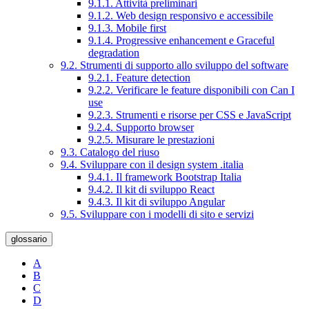
9.1.1. Attività preliminari
9.1.2. Web design responsivo e accessibile
9.1.3. Mobile first
9.1.4. Progressive enhancement e Graceful
degradation
9.2. Strumenti di supporto allo sviluppo del software
9.2.1. Feature detection
9.2.2. Verificare le feature disponibili con Can I
use
9.2.3. Strumenti e risorse per CSS e JavaScript
9.2.4. Supporto browser
9.2.5. Misurare le prestazioni
9.3. Catalogo del riuso
9.4. Sviluppare con il design system .italia
9.4.1. Il framework Bootstrap Italia
9.4.2. Il kit di sviluppo React
9.4.3. Il kit di sviluppo Angular
9.5. Sviluppare con i modelli di sito e servizi
glossario
A
B
C
D