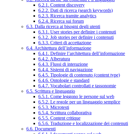
6.2.1. Content discovery
6.2.2. Dati di ricerca (search keywords)
6.2.3. Ricerca tramite analytics
6.2.4. Ricerca sui forum
6.3. Dalla ricerca ai bisogni degli utenti
6.3.1. User stories per definire i contenuti
6.3.2. Job stories per definire i contenuti
6.3.3. Criteri di accettazione
6.4. Architettura dell’informazione
6.4.1. Definire l’architettura dell’informazione
6.4.2. Alberatura
6.4.3. Flussi di interazione
6.4.4. Sistemi di navigazione
6.4.5. Tipologie di contenuto (content type)
6.4.6. Ontologie e standard
6.4.7. Vocabolari controllati e tassonomie
6.5. Scrittura e linguaggio
6.5.1. Come leggono le persone sul web
6.5.2. Le regole per un linguaggio semplice
6.5.3. Microtesti
6.5.4. Scrittura collaborativa
6.5.5. Content critique
6.5.6. Traduzione e localizzazione dei contenuti
6.6. Documenti