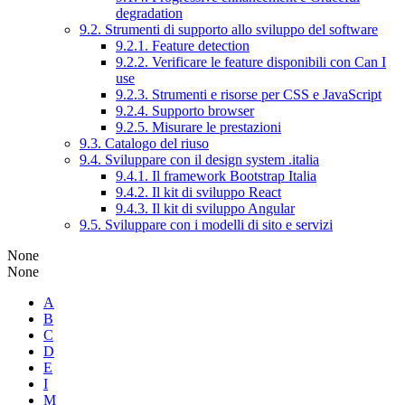
degradation
9.2. Strumenti di supporto allo sviluppo del software
9.2.1. Feature detection
9.2.2. Verificare le feature disponibili con Can I
use
9.2.3. Strumenti e risorse per CSS e JavaScript
9.2.4. Supporto browser
9.2.5. Misurare le prestazioni
9.3. Catalogo del riuso
9.4. Sviluppare con il design system .italia
9.4.1. Il framework Bootstrap Italia
9.4.2. Il kit di sviluppo React
9.4.3. Il kit di sviluppo Angular
9.5. Sviluppare con i modelli di sito e servizi
None
None
A
B
C
D
E
I
M