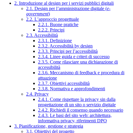
2. Introduzione al design per i servizi pubblici digitali
2.1. Design per l’amministrazione digitale (
e-
government
)
2.2. L’approccio progettuale
2.2.1. Buone pratiche
2.2.2. Principi
2.3. Accessibilità
2.3.1. Definizione
2.3.2. Accessibilità by design
2.3.3. Principi per l’accessibilità
2.3.4. Linee guida e criteri di successo
2.3.5. Come rilasciare una dichiarazione di
accessibilità
2.3.6. Meccanismo di feedback e procedura di
attuazione
2.3.7. Obiettivi accessibilità
2.3.8. Normativa e approfondimenti
2.4. Privacy
2.4.1. Come rispettare la privacy sin dalla
progettazione di un sito o servizio digitale
2.4.2. Richiedi il consenso quando necessario
2.4.3. Le basi del sito web: architettura,
informativa privacy, riferimenti DPO
3. Pianificazione, gestione e strategia
3.1. Obiettivi del progetto