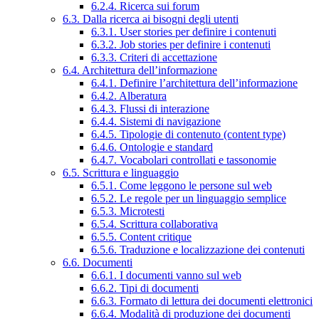
6.2.4. Ricerca sui forum
6.3. Dalla ricerca ai bisogni degli utenti
6.3.1. User stories per definire i contenuti
6.3.2. Job stories per definire i contenuti
6.3.3. Criteri di accettazione
6.4. Architettura dell’informazione
6.4.1. Definire l’architettura dell’informazione
6.4.2. Alberatura
6.4.3. Flussi di interazione
6.4.4. Sistemi di navigazione
6.4.5. Tipologie di contenuto (content type)
6.4.6. Ontologie e standard
6.4.7. Vocabolari controllati e tassonomie
6.5. Scrittura e linguaggio
6.5.1. Come leggono le persone sul web
6.5.2. Le regole per un linguaggio semplice
6.5.3. Microtesti
6.5.4. Scrittura collaborativa
6.5.5. Content critique
6.5.6. Traduzione e localizzazione dei contenuti
6.6. Documenti
6.6.1. I documenti vanno sul web
6.6.2. Tipi di documenti
6.6.3. Formato di lettura dei documenti elettronici
6.6.4. Modalità di produzione dei documenti