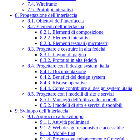
7.4. Wireframe
7.5. Prototipi interattivi
8. Progettazione dell’interfaccia
8.1. Obiettivi dell’interfaccia
8.2. Elementi dell’interfaccia
8.2.1. Elementi di composizione
8.2.2. Elementi interattivi
8.2.3. Elementi testuali (microtesti)
8.3. Progettare e costruire in alta fedeltà
8.3.1. Layout di pagina
8.3.2. Prototipi in alta fedeltà
8.4. Progettare con il design system .italia
8.4.1. Documentazione
8.4.2. Benefici del design system
8.4.3. Risorse operative
8.4.4. Come contribuire al design system .italia
8.5. Progettare con i modelli di sito e servizi
8.5.1. Vantaggi dell’utilizzo dei modelli
8.5.2. I modelli di sito e servizi disponibili
9. Sviluppo dell’interfaccia
9.1. Approccio allo sviluppo
9.1.1. Attività preliminari
9.1.2. Web design responsivo e accessibile
9.1.3. Mobile first
9.1.4. Progressive enhancement e Graceful