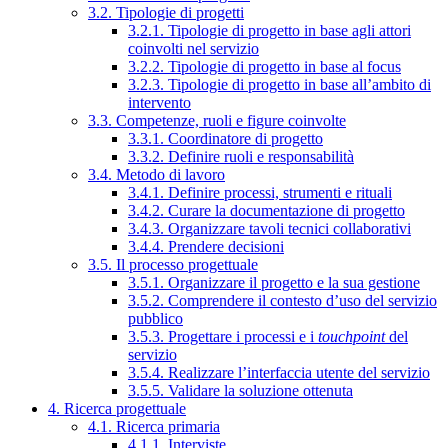
3.2. Tipologie di progetti
3.2.1. Tipologie di progetto in base agli attori
coinvolti nel servizio
3.2.2. Tipologie di progetto in base al focus
3.2.3. Tipologie di progetto in base all’ambito di
intervento
3.3. Competenze, ruoli e figure coinvolte
3.3.1. Coordinatore di progetto
3.3.2. Definire ruoli e responsabilità
3.4. Metodo di lavoro
3.4.1. Definire processi, strumenti e rituali
3.4.2. Curare la documentazione di progetto
3.4.3. Organizzare tavoli tecnici collaborativi
3.4.4. Prendere decisioni
3.5. Il processo progettuale
3.5.1. Organizzare il progetto e la sua gestione
3.5.2. Comprendere il contesto d’uso del servizio
pubblico
3.5.3. Progettare i processi e i
touchpoint
del
servizio
3.5.4. Realizzare l’interfaccia utente del servizio
3.5.5. Validare la soluzione ottenuta
4. Ricerca progettuale
4.1. Ricerca primaria
4.1.1. Interviste