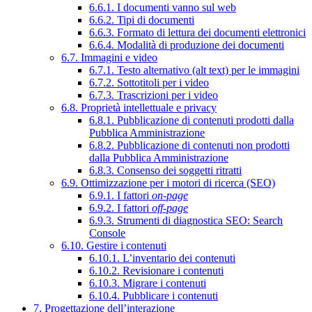
6.6.1. I documenti vanno sul web
6.6.2. Tipi di documenti
6.6.3. Formato di lettura dei documenti elettronici
6.6.4. Modalità di produzione dei documenti
6.7. Immagini e video
6.7.1. Testo alternativo (alt text) per le immagini
6.7.2. Sottotitoli per i video
6.7.3. Trascrizioni per i video
6.8. Proprietà intellettuale e privacy
6.8.1. Pubblicazione di contenuti prodotti dalla
Pubblica Amministrazione
6.8.2. Pubblicazione di contenuti non prodotti
dalla Pubblica Amministrazione
6.8.3. Consenso dei soggetti ritratti
6.9. Ottimizzazione per i motori di ricerca (SEO)
6.9.1. I fattori
on-page
6.9.2. I fattori
off-page
6.9.3. Strumenti di diagnostica SEO: Search
Console
6.10. Gestire i contenuti
6.10.1. L’inventario dei contenuti
6.10.2. Revisionare i contenuti
6.10.3. Migrare i contenuti
6.10.4. Pubblicare i contenuti
7. Progettazione dell’interazione