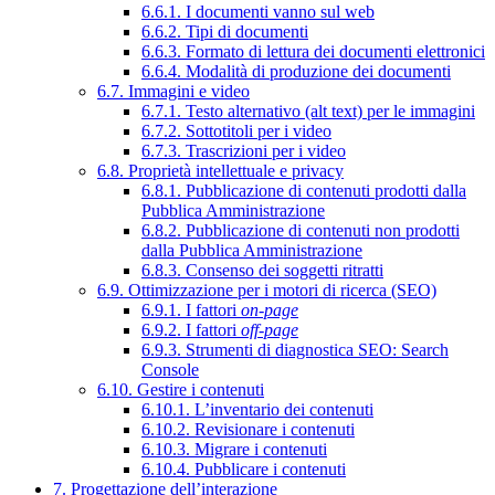
6.6.1. I documenti vanno sul web
6.6.2. Tipi di documenti
6.6.3. Formato di lettura dei documenti elettronici
6.6.4. Modalità di produzione dei documenti
6.7. Immagini e video
6.7.1. Testo alternativo (alt text) per le immagini
6.7.2. Sottotitoli per i video
6.7.3. Trascrizioni per i video
6.8. Proprietà intellettuale e privacy
6.8.1. Pubblicazione di contenuti prodotti dalla
Pubblica Amministrazione
6.8.2. Pubblicazione di contenuti non prodotti
dalla Pubblica Amministrazione
6.8.3. Consenso dei soggetti ritratti
6.9. Ottimizzazione per i motori di ricerca (SEO)
6.9.1. I fattori
on-page
6.9.2. I fattori
off-page
6.9.3. Strumenti di diagnostica SEO: Search
Console
6.10. Gestire i contenuti
6.10.1. L’inventario dei contenuti
6.10.2. Revisionare i contenuti
6.10.3. Migrare i contenuti
6.10.4. Pubblicare i contenuti
7. Progettazione dell’interazione