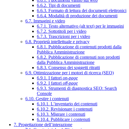
6.6.1. I documenti vanno sul web
6.6.2. Tipi di documenti
6.6.3. Formato di lettura dei documenti elettronici
6.6.4. Modalità di produzione dei documenti
6.7. Immagini e video
6.7.1. Testo alternativo (alt text) per le immagini
6.7.2. Sottotitoli per i video
6.7.3. Trascrizioni per i video
6.8. Proprietà intellettuale e privacy
6.8.1. Pubblicazione di contenuti prodotti dalla
Pubblica Amministrazione
6.8.2. Pubblicazione di contenuti non prodotti
dalla Pubblica Amministrazione
6.8.3. Consenso dei soggetti ritratti
6.9. Ottimizzazione per i motori di ricerca (SEO)
6.9.1. I fattori
on-page
6.9.2. I fattori
off-page
6.9.3. Strumenti di diagnostica SEO: Search
Console
6.10. Gestire i contenuti
6.10.1. L’inventario dei contenuti
6.10.2. Revisionare i contenuti
6.10.3. Migrare i contenuti
6.10.4. Pubblicare i contenuti
7. Progettazione dell’interazione