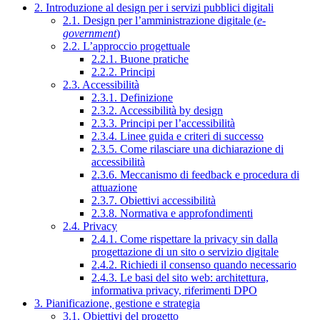
2. Introduzione al design per i servizi pubblici digitali
2.1. Design per l’amministrazione digitale (
e-
government
)
2.2. L’approccio progettuale
2.2.1. Buone pratiche
2.2.2. Principi
2.3. Accessibilità
2.3.1. Definizione
2.3.2. Accessibilità by design
2.3.3. Principi per l’accessibilità
2.3.4. Linee guida e criteri di successo
2.3.5. Come rilasciare una dichiarazione di
accessibilità
2.3.6. Meccanismo di feedback e procedura di
attuazione
2.3.7. Obiettivi accessibilità
2.3.8. Normativa e approfondimenti
2.4. Privacy
2.4.1. Come rispettare la privacy sin dalla
progettazione di un sito o servizio digitale
2.4.2. Richiedi il consenso quando necessario
2.4.3. Le basi del sito web: architettura,
informativa privacy, riferimenti DPO
3. Pianificazione, gestione e strategia
3.1. Obiettivi del progetto