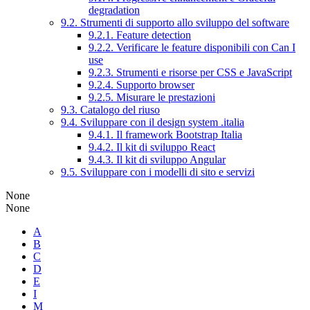
degradation
9.2. Strumenti di supporto allo sviluppo del software
9.2.1. Feature detection
9.2.2. Verificare le feature disponibili con Can I
use
9.2.3. Strumenti e risorse per CSS e JavaScript
9.2.4. Supporto browser
9.2.5. Misurare le prestazioni
9.3. Catalogo del riuso
9.4. Sviluppare con il design system .italia
9.4.1. Il framework Bootstrap Italia
9.4.2. Il kit di sviluppo React
9.4.3. Il kit di sviluppo Angular
9.5. Sviluppare con i modelli di sito e servizi
None
None
A
B
C
D
E
I
M