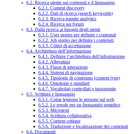
6.2. Ricerca utente sui contenuti e il linguaggio
6.2.1. Content discovery
6.2.2. Dati di ricerca (search keywords)
6.2.3. Ricerca tramite analytics
6.2.4. Ricerca sui forum
6.3. Dalla ricerca ai bisogni degli utenti
6.3.1. User stories per definire i contenuti
6.3.2. Job stories per definire i contenuti
6.3.3. Criteri di accettazione
6.4. Architettura dell’informazione
6.4.1. Definire l’architettura dell’informazione
6.4.2. Alberatura
6.4.3. Flussi di interazione
6.4.4. Sistemi di navigazione
6.4.5. Tipologie di contenuto (content type)
6.4.6. Ontologie e standard
6.4.7. Vocabolari controllati e tassonomie
6.5. Scrittura e linguaggio
6.5.1. Come leggono le persone sul web
6.5.2. Le regole per un linguaggio semplice
6.5.3. Microtesti
6.5.4. Scrittura collaborativa
6.5.5. Content critique
6.5.6. Traduzione e localizzazione dei contenuti
6.6. Documenti