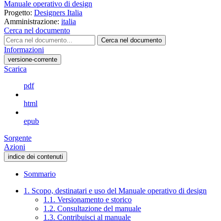
Manuale operativo di design
Progetto:
Designers Italia
Amministrazione:
italia
Cerca nel documento
Cerca nel documento
Informazioni
versione-corrente
Scarica
pdf
html
epub
Sorgente
Azioni
indice dei contenuti
Sommario
1. Scopo, destinatari e uso del Manuale operativo di design
1.1. Versionamento e storico
1.2. Consultazione del manuale
1.3. Contribuisci al manuale