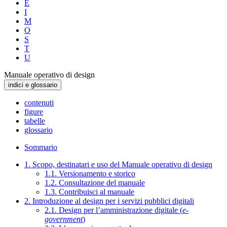
E
I
M
O
S
T
U
Manuale operativo di design
indici e glossario
contenuti
figure
tabelle
glossario
Sommario
1. Scopo, destinatari e uso del Manuale operativo di design
1.1. Versionamento e storico
1.2. Consultazione del manuale
1.3. Contribuisci al manuale
2. Introduzione al design per i servizi pubblici digitali
2.1. Design per l’amministrazione digitale (
e-
government
)