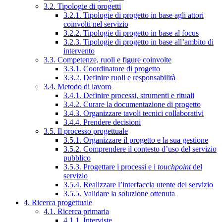
3.2. Tipologie di progetti
3.2.1. Tipologie di progetto in base agli attori
coinvolti nel servizio
3.2.2. Tipologie di progetto in base al focus
3.2.3. Tipologie di progetto in base all’ambito di
intervento
3.3. Competenze, ruoli e figure coinvolte
3.3.1. Coordinatore di progetto
3.3.2. Definire ruoli e responsabilità
3.4. Metodo di lavoro
3.4.1. Definire processi, strumenti e rituali
3.4.2. Curare la documentazione di progetto
3.4.3. Organizzare tavoli tecnici collaborativi
3.4.4. Prendere decisioni
3.5. Il processo progettuale
3.5.1. Organizzare il progetto e la sua gestione
3.5.2. Comprendere il contesto d’uso del servizio
pubblico
3.5.3. Progettare i processi e i
touchpoint
del
servizio
3.5.4. Realizzare l’interfaccia utente del servizio
3.5.5. Validare la soluzione ottenuta
4. Ricerca progettuale
4.1. Ricerca primaria
4.1.1. Interviste