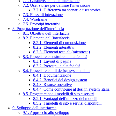
7.1. Caratteristiche dell’interazione
7.2. User stories per definire l’interazione
7.2.1. Differenza tra scenari e user stories
7.3. Flussi di interazione
7.4. Wireframe
7.5. Prototipi interattivi
8. Progettazione dell’interfaccia
8.1. Obiettivi dell’interfaccia
8.2. Elementi dell’interfaccia
8.2.1. Elementi di composizione
8.2.2. Elementi interattivi
8.2.3. Elementi testuali (microtesti)
8.3. Progettare e costruire in alta fedeltà
8.3.1. Layout di pagina
8.3.2. Prototipi in alta fedeltà
8.4. Progettare con il design system .italia
8.4.1. Documentazione
8.4.2. Benefici del design system
8.4.3. Risorse operative
8.4.4. Come contribuire al design system .italia
8.5. Progettare con i modelli di sito e servizi
8.5.1. Vantaggi dell’utilizzo dei modelli
8.5.2. I modelli di sito e servizi disponibili
9. Sviluppo dell’interfaccia
9.1. Approccio allo sviluppo