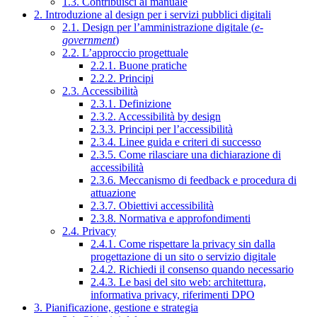
1.3. Contribuisci al manuale
2. Introduzione al design per i servizi pubblici digitali
2.1. Design per l’amministrazione digitale (
e-
government
)
2.2. L’approccio progettuale
2.2.1. Buone pratiche
2.2.2. Principi
2.3. Accessibilità
2.3.1. Definizione
2.3.2. Accessibilità by design
2.3.3. Principi per l’accessibilità
2.3.4. Linee guida e criteri di successo
2.3.5. Come rilasciare una dichiarazione di
accessibilità
2.3.6. Meccanismo di feedback e procedura di
attuazione
2.3.7. Obiettivi accessibilità
2.3.8. Normativa e approfondimenti
2.4. Privacy
2.4.1. Come rispettare la privacy sin dalla
progettazione di un sito o servizio digitale
2.4.2. Richiedi il consenso quando necessario
2.4.3. Le basi del sito web: architettura,
informativa privacy, riferimenti DPO
3. Pianificazione, gestione e strategia