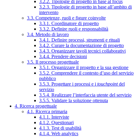
3.2.2. Tipologie di progetto in base al focus
3.2.3. Tipologie di progetto in base all’ambito di
intervento
3.3. Competenze, ruoli e figure coinvolte
3.3.1. Coordinatore di progetto
3.3.2. Definire ruoli e responsabilità
3.4. Metodo di lavoro
3.4.1. Definire processi, strumenti e rituali
3.4.2. Curare la documentazione di progetto
3.4.3. Organizzare tavoli tecnici collaborativi
3.4.4. Prendere decisioni
3.5. Il processo progettuale
3.5.1. Organizzare il progetto e la sua gestione
3.5.2. Comprendere il contesto d’uso del servizio
pubblico
3.5.3. Progettare i processi e i
touchpoint
del
servizio
3.5.4. Realizzare l’interfaccia utente del servizio
3.5.5. Validare la soluzione ottenuta
4. Ricerca progettuale
4.1. Ricerca primaria
4.1.1. Interviste
4.1.2. Questionari
4.1.3. Test di usabilità
4.1.4. Web analytics