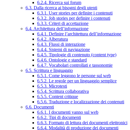
6.2.4. Ricerca sui forum
6.3. Dalla ricerca ai bisogni degli utenti
6.3.1. User stories per definire i contenuti
6.3.2. Job stories per definire i contenuti
6.3.3. Criteri di accettazione
6.4. Architettura dell’informazione
6.4.1. Definire l’architettura dell’informazione
6.4.2. Alberatura
6.4.3. Flussi di interazione
6.4.4. Sistemi di navigazione
6.4.5. Tipologie di contenuto (content type)
6.4.6. Ontologie e standard
6.4.7. Vocabolari controllati e tassonomie
6.5. Scrittura e linguaggio
6.5.1. Come leggono le persone sul web
6.5.2. Le regole per un linguaggio semplice
6.5.3. Microtesti
6.5.4. Scrittura collaborativa
6.5.5. Content critique
6.5.6. Traduzione e localizzazione dei contenuti
6.6. Documenti
6.6.1. I documenti vanno sul web
6.6.2. Tipi di documenti
6.6.3. Formato di lettura dei documenti elettronici
6.6.4. Modalità di produzione dei documenti