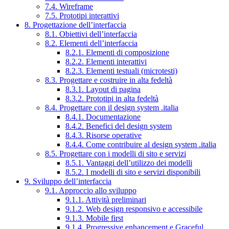
7.4. Wireframe
7.5. Prototipi interattivi
8. Progettazione dell’interfaccia
8.1. Obiettivi dell’interfaccia
8.2. Elementi dell’interfaccia
8.2.1. Elementi di composizione
8.2.2. Elementi interattivi
8.2.3. Elementi testuali (microtesti)
8.3. Progettare e costruire in alta fedeltà
8.3.1. Layout di pagina
8.3.2. Prototipi in alta fedeltà
8.4. Progettare con il design system .italia
8.4.1. Documentazione
8.4.2. Benefici del design system
8.4.3. Risorse operative
8.4.4. Come contribuire al design system .italia
8.5. Progettare con i modelli di sito e servizi
8.5.1. Vantaggi dell’utilizzo dei modelli
8.5.2. I modelli di sito e servizi disponibili
9. Sviluppo dell’interfaccia
9.1. Approccio allo sviluppo
9.1.1. Attività preliminari
9.1.2. Web design responsivo e accessibile
9.1.3. Mobile first
9.1.4. Progressive enhancement e Graceful