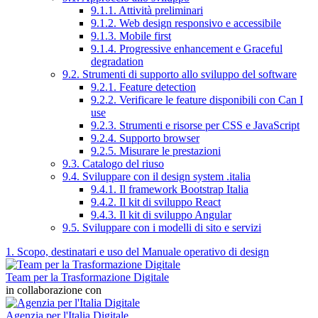
9.1.1. Attività preliminari
9.1.2. Web design responsivo e accessibile
9.1.3. Mobile first
9.1.4. Progressive enhancement e Graceful
degradation
9.2. Strumenti di supporto allo sviluppo del software
9.2.1. Feature detection
9.2.2. Verificare le feature disponibili con Can I
use
9.2.3. Strumenti e risorse per CSS e JavaScript
9.2.4. Supporto browser
9.2.5. Misurare le prestazioni
9.3. Catalogo del riuso
9.4. Sviluppare con il design system .italia
9.4.1. Il framework Bootstrap Italia
9.4.2. Il kit di sviluppo React
9.4.3. Il kit di sviluppo Angular
9.5. Sviluppare con i modelli di sito e servizi
1. Scopo, destinatari e uso del Manuale operativo di design
Team per la Trasformazione Digitale
in collaborazione con
Agenzia per l'Italia Digitale