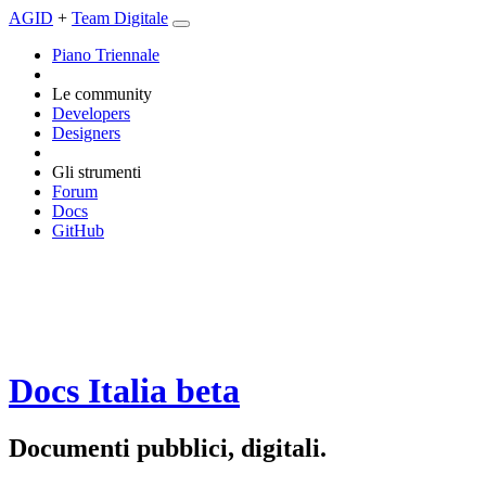
AGID
+
Team Digitale
Piano Triennale
Le community
Developers
Designers
Gli strumenti
Forum
Docs
GitHub
Docs Italia
beta
Documenti pubblici, digitali.