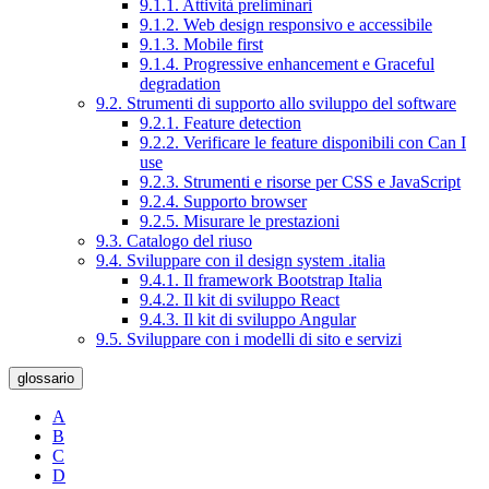
9.1.1. Attività preliminari
9.1.2. Web design responsivo e accessibile
9.1.3. Mobile first
9.1.4. Progressive enhancement e Graceful
degradation
9.2. Strumenti di supporto allo sviluppo del software
9.2.1. Feature detection
9.2.2. Verificare le feature disponibili con Can I
use
9.2.3. Strumenti e risorse per CSS e JavaScript
9.2.4. Supporto browser
9.2.5. Misurare le prestazioni
9.3. Catalogo del riuso
9.4. Sviluppare con il design system .italia
9.4.1. Il framework Bootstrap Italia
9.4.2. Il kit di sviluppo React
9.4.3. Il kit di sviluppo Angular
9.5. Sviluppare con i modelli di sito e servizi
glossario
A
B
C
D