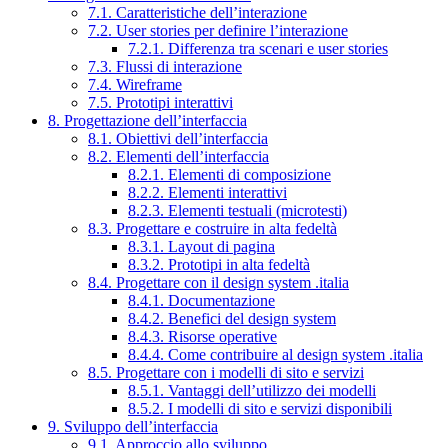
7.1. Caratteristiche dell’interazione
7.2. User stories per definire l’interazione
7.2.1. Differenza tra scenari e user stories
7.3. Flussi di interazione
7.4. Wireframe
7.5. Prototipi interattivi
8. Progettazione dell’interfaccia
8.1. Obiettivi dell’interfaccia
8.2. Elementi dell’interfaccia
8.2.1. Elementi di composizione
8.2.2. Elementi interattivi
8.2.3. Elementi testuali (microtesti)
8.3. Progettare e costruire in alta fedeltà
8.3.1. Layout di pagina
8.3.2. Prototipi in alta fedeltà
8.4. Progettare con il design system .italia
8.4.1. Documentazione
8.4.2. Benefici del design system
8.4.3. Risorse operative
8.4.4. Come contribuire al design system .italia
8.5. Progettare con i modelli di sito e servizi
8.5.1. Vantaggi dell’utilizzo dei modelli
8.5.2. I modelli di sito e servizi disponibili
9. Sviluppo dell’interfaccia
9.1. Approccio allo sviluppo