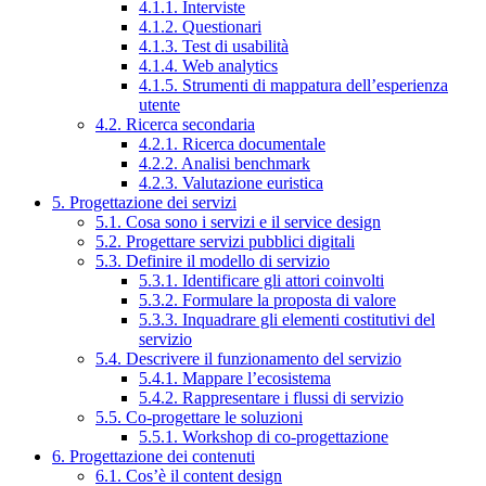
4.1.1. Interviste
4.1.2. Questionari
4.1.3. Test di usabilità
4.1.4. Web analytics
4.1.5. Strumenti di mappatura dell’esperienza
utente
4.2. Ricerca secondaria
4.2.1. Ricerca documentale
4.2.2. Analisi benchmark
4.2.3. Valutazione euristica
5. Progettazione dei servizi
5.1. Cosa sono i servizi e il service design
5.2. Progettare servizi pubblici digitali
5.3. Definire il modello di servizio
5.3.1. Identificare gli attori coinvolti
5.3.2. Formulare la proposta di valore
5.3.3. Inquadrare gli elementi costitutivi del
servizio
5.4. Descrivere il funzionamento del servizio
5.4.1. Mappare l’ecosistema
5.4.2. Rappresentare i flussi di servizio
5.5. Co-progettare le soluzioni
5.5.1. Workshop di co-progettazione
6. Progettazione dei contenuti
6.1. Cos’è il content design