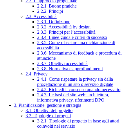
2.2. L’approccio progettuale
2.2.1. Buone pratiche
2.2.2. Principi
2.3. Accessibilità
2.3.1. Definizione
2.3.2. Accessibilità by design
2.3.3. Principi per l’accessibilità
2.3.4. Linee guida e criteri di successo
2.3.5. Come rilasciare una dichiarazione di
accessibilità
2.3.6. Meccanismo di feedback e procedura di
attuazione
2.3.7. Obiettivi accessibilità
2.3.8. Normativa e approfondimenti
2.4. Privacy
2.4.1. Come rispettare la privacy sin dalla
progettazione di un sito o servizio digitale
2.4.2. Richiedi il consenso quando necessario
2.4.3. Le basi del sito web: architettura,
informativa privacy, riferimenti DPO
3. Pianificazione, gestione e strategia
3.1. Obiettivi del progetto
3.2. Tipologie di progetti
3.2.1. Tipologie di progetto in base agli attori
coinvolti nel servizio