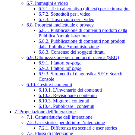
6.7. Immagini e video
6.7.1. Testo alternativo (alt text) per le immagini
6.7.2. Sottotitoli per i video
6.7.3. Trascrizioni per i video
6.8. Proprietà intellettuale e privacy
6.8.1. Pubblicazione di contenuti prodotti dalla
Pubblica Amministrazione
6.8.2. Pubblicazione di contenuti non prodotti
dalla Pubblica Amministrazione
6.8.3. Consenso dei soggetti ritratti
6.9. Ottimizzazione per i motori di ricerca (SEO)
6.9.1. I fattori
on-page
6.9.2. I fattori
off-page
6.9.3. Strumenti di diagnostica SEO: Search
Console
6.10. Gestire i contenuti
6.10.1. L’inventario dei contenuti
6.10.2. Revisionare i contenuti
6.10.3. Migrare i contenuti
6.10.4. Pubblicare i contenuti
7. Progettazione dell’interazione
7.1. Caratteristiche dell’interazione
7.2. User stories per definire l’interazione
7.2.1. Differenza tra scenari e user stories
7.3. Flussi di interazione