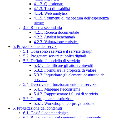
4.1.2. Questionari
4.1.3. Test di usabilità
4.1.4. Web analytics
4.1.5. Strumenti di mappatura dell’esperienza
utente
4.2. Ricerca secondaria
4.2.1. Ricerca documentale
4.2.2. Analisi benchmark
4.2.3. Valutazione euristica
5. Progettazione dei servizi
5.1. Cosa sono i servizi e il service design
5.2. Progettare servizi pubblici digitali
5.3. Definire il modello di servizio
5.3.1. Identificare gli attori coinvolti
5.3.2. Formulare la proposta di valore
5.3.3. Inquadrare gli elementi costitutivi del
servizio
5.4. Descrivere il funzionamento del servizio
5.4.1. Mappare l’ecosistema
5.4.2. Rappresentare i flussi di servizio
5.5. Co-progettare le soluzioni
5.5.1. Workshop di co-progettazione
6. Progettazione dei contenuti
6.1. Cos’è il content design
6.2. Ricerca utente sui contenuti e il linguaggio