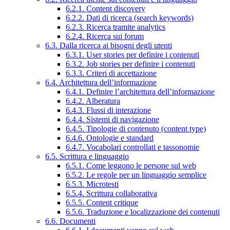
6.2.1. Content discovery
6.2.2. Dati di ricerca (search keywords)
6.2.3. Ricerca tramite analytics
6.2.4. Ricerca sui forum
6.3. Dalla ricerca ai bisogni degli utenti
6.3.1. User stories per definire i contenuti
6.3.2. Job stories per definire i contenuti
6.3.3. Criteri di accettazione
6.4. Architettura dell’informazione
6.4.1. Definire l’architettura dell’informazione
6.4.2. Alberatura
6.4.3. Flussi di interazione
6.4.4. Sistemi di navigazione
6.4.5. Tipologie di contenuto (content type)
6.4.6. Ontologie e standard
6.4.7. Vocabolari controllati e tassonomie
6.5. Scrittura e linguaggio
6.5.1. Come leggono le persone sul web
6.5.2. Le regole per un linguaggio semplice
6.5.3. Microtesti
6.5.4. Scrittura collaborativa
6.5.5. Content critique
6.5.6. Traduzione e localizzazione dei contenuti
6.6. Documenti