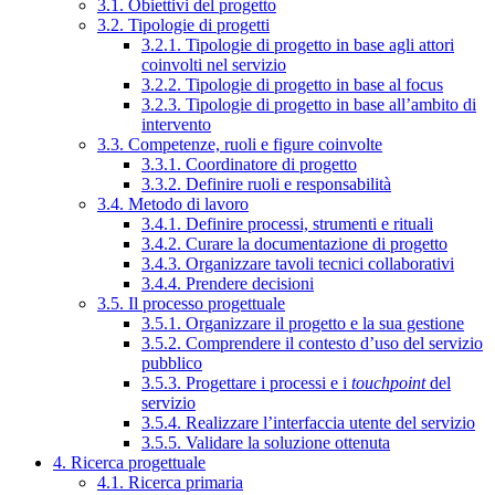
3.1. Obiettivi del progetto
3.2. Tipologie di progetti
3.2.1. Tipologie di progetto in base agli attori
coinvolti nel servizio
3.2.2. Tipologie di progetto in base al focus
3.2.3. Tipologie di progetto in base all’ambito di
intervento
3.3. Competenze, ruoli e figure coinvolte
3.3.1. Coordinatore di progetto
3.3.2. Definire ruoli e responsabilità
3.4. Metodo di lavoro
3.4.1. Definire processi, strumenti e rituali
3.4.2. Curare la documentazione di progetto
3.4.3. Organizzare tavoli tecnici collaborativi
3.4.4. Prendere decisioni
3.5. Il processo progettuale
3.5.1. Organizzare il progetto e la sua gestione
3.5.2. Comprendere il contesto d’uso del servizio
pubblico
3.5.3. Progettare i processi e i
touchpoint
del
servizio
3.5.4. Realizzare l’interfaccia utente del servizio
3.5.5. Validare la soluzione ottenuta
4. Ricerca progettuale
4.1. Ricerca primaria