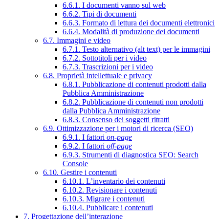
6.6.1. I documenti vanno sul web
6.6.2. Tipi di documenti
6.6.3. Formato di lettura dei documenti elettronici
6.6.4. Modalità di produzione dei documenti
6.7. Immagini e video
6.7.1. Testo alternativo (alt text) per le immagini
6.7.2. Sottotitoli per i video
6.7.3. Trascrizioni per i video
6.8. Proprietà intellettuale e privacy
6.8.1. Pubblicazione di contenuti prodotti dalla
Pubblica Amministrazione
6.8.2. Pubblicazione di contenuti non prodotti
dalla Pubblica Amministrazione
6.8.3. Consenso dei soggetti ritratti
6.9. Ottimizzazione per i motori di ricerca (SEO)
6.9.1. I fattori
on-page
6.9.2. I fattori
off-page
6.9.3. Strumenti di diagnostica SEO: Search
Console
6.10. Gestire i contenuti
6.10.1. L’inventario dei contenuti
6.10.2. Revisionare i contenuti
6.10.3. Migrare i contenuti
6.10.4. Pubblicare i contenuti
7. Progettazione dell’interazione