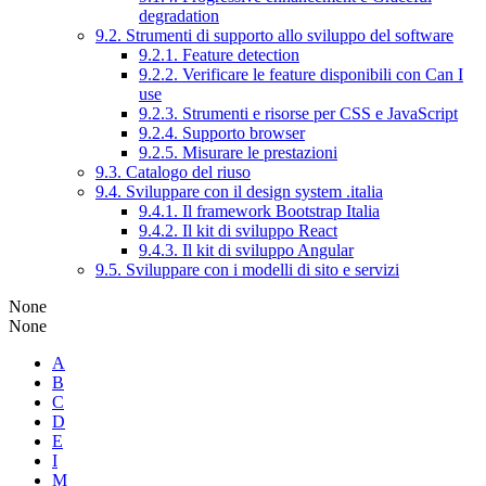
degradation
9.2. Strumenti di supporto allo sviluppo del software
9.2.1. Feature detection
9.2.2. Verificare le feature disponibili con Can I
use
9.2.3. Strumenti e risorse per CSS e JavaScript
9.2.4. Supporto browser
9.2.5. Misurare le prestazioni
9.3. Catalogo del riuso
9.4. Sviluppare con il design system .italia
9.4.1. Il framework Bootstrap Italia
9.4.2. Il kit di sviluppo React
9.4.3. Il kit di sviluppo Angular
9.5. Sviluppare con i modelli di sito e servizi
None
None
A
B
C
D
E
I
M