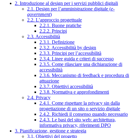
2. Introduzione al design per i servizi pubblici digitali
2.1. Design per l’amministrazione digitale (
e-
government
)
2.2. L’approccio progettuale
2.2.1. Buone pratiche
2.2.2. Principi
2.3. Accessibilità
2.3.1. Definizione
2.3.2. Accessibilità by design
2.3.3. Principi per l’accessibilità
2.3.4. Linee guida e criteri di successo
2.3.5. Come rilasciare una dichiarazione di
accessibilità
2.3.6. Meccanismo di feedback e procedura di
attuazione
2.3.7. Obiettivi accessibilità
2.3.8. Normativa e approfondimenti
2.4. Privacy
2.4.1. Come rispettare la privacy sin dalla
progettazione di un sito o servizio digitale
2.4.2. Richiedi il consenso quando necessario
2.4.3. Le basi del sito web: architettura,
informativa privacy, riferimenti DPO
3. Pianificazione, gestione e strategia
3.1. Obiettivi del progetto