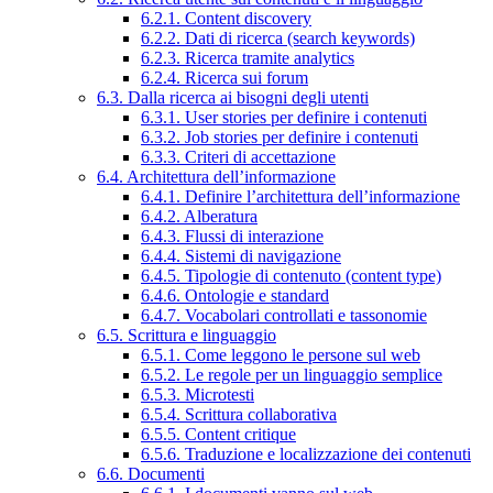
6.2.1. Content discovery
6.2.2. Dati di ricerca (search keywords)
6.2.3. Ricerca tramite analytics
6.2.4. Ricerca sui forum
6.3. Dalla ricerca ai bisogni degli utenti
6.3.1. User stories per definire i contenuti
6.3.2. Job stories per definire i contenuti
6.3.3. Criteri di accettazione
6.4. Architettura dell’informazione
6.4.1. Definire l’architettura dell’informazione
6.4.2. Alberatura
6.4.3. Flussi di interazione
6.4.4. Sistemi di navigazione
6.4.5. Tipologie di contenuto (content type)
6.4.6. Ontologie e standard
6.4.7. Vocabolari controllati e tassonomie
6.5. Scrittura e linguaggio
6.5.1. Come leggono le persone sul web
6.5.2. Le regole per un linguaggio semplice
6.5.3. Microtesti
6.5.4. Scrittura collaborativa
6.5.5. Content critique
6.5.6. Traduzione e localizzazione dei contenuti
6.6. Documenti