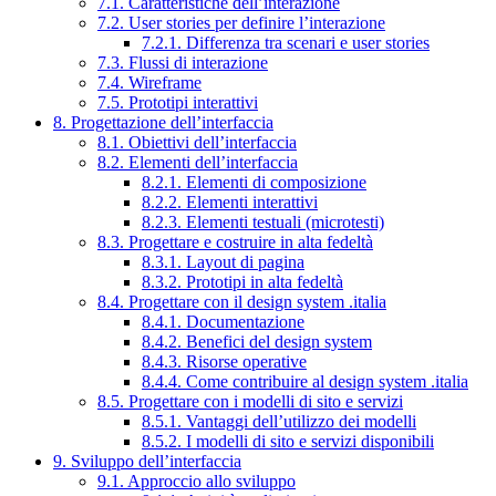
7.1. Caratteristiche dell’interazione
7.2. User stories per definire l’interazione
7.2.1. Differenza tra scenari e user stories
7.3. Flussi di interazione
7.4. Wireframe
7.5. Prototipi interattivi
8. Progettazione dell’interfaccia
8.1. Obiettivi dell’interfaccia
8.2. Elementi dell’interfaccia
8.2.1. Elementi di composizione
8.2.2. Elementi interattivi
8.2.3. Elementi testuali (microtesti)
8.3. Progettare e costruire in alta fedeltà
8.3.1. Layout di pagina
8.3.2. Prototipi in alta fedeltà
8.4. Progettare con il design system .italia
8.4.1. Documentazione
8.4.2. Benefici del design system
8.4.3. Risorse operative
8.4.4. Come contribuire al design system .italia
8.5. Progettare con i modelli di sito e servizi
8.5.1. Vantaggi dell’utilizzo dei modelli
8.5.2. I modelli di sito e servizi disponibili
9. Sviluppo dell’interfaccia
9.1. Approccio allo sviluppo