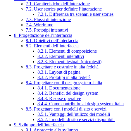
7.1. Caratteristiche dell’interazione
7.2. User stories per definire l’interazione
7.2.1. Differenza tra scenari e user stories
7.3. Flussi di interazione
7.4. Wireframe
7.5. Prototipi interattivi
8. Progettazione dell’interfaccia
8.1. Obiettivi dell’interfaccia
8.2. Elementi dell’interfaccia
8.2.1. Elementi di composizione
8.2.2. Elementi interattivi
8.2.3. Elementi testuali (microtesti)
8.3. Progettare e costruire in alta fedeltà
8.3.1. Layout di pagina
8.3.2. Prototipi in alta fedeltà
8.4. Progettare con il design system .italia
8.4.1. Documentazione
8.4.2. Benefici del design system
8.4.3. Risorse operative
8.4.4. Come contribuire al design system .italia
8.5. Progettare con i modelli di sito e servizi
8.5.1. Vantaggi dell’utilizzo dei modelli
8.5.2. I modelli di sito e servizi disponibili
9. Sviluppo dell’interfaccia
9.1. Approccio allo sviluppo