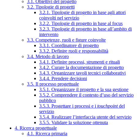
3.1. Obiettivi del progetto
3.2. Tipologie di progetti
3.2.1. Tipologie di progetto in base agli attori
coinvolti nel servizio
3.2.2. Tipologie di progetto in base al focus
3.2.3. Tipologie di progetto in base all’ambito di
intervento
3.3. Competenze, ruoli e figure coinvolte
3.3.1. Coordinatore di progetto
3.3.2. Definire ruoli e responsabilità
3.4. Metodo di lavoro
3.4.1. Definire processi, strumenti e rituali
3.4.2. Curare la documentazione di progetto
3.4.3. Organizzare tavoli tecnici collaborativi
3.4.4. Prendere decisioni
3.5. Il processo progettuale
3.5.1. Organizzare il progetto e la sua gestione
3.5.2. Comprendere il contesto d’uso del servizio
pubblico
3.5.3. Progettare i processi e i
touchpoint
del
servizio
3.5.4. Realizzare l’interfaccia utente del servizio
3.5.5. Validare la soluzione ottenuta
4. Ricerca progettuale
4.1. Ricerca primaria