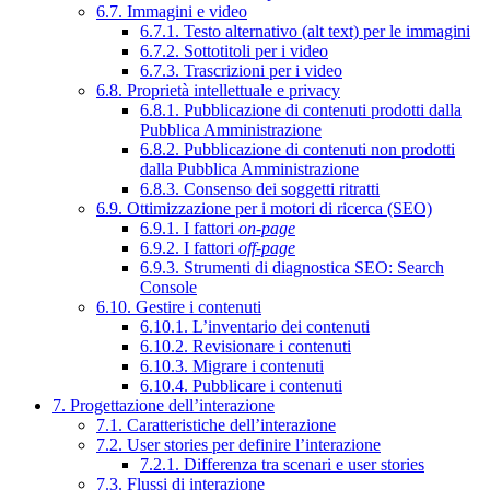
6.7. Immagini e video
6.7.1. Testo alternativo (alt text) per le immagini
6.7.2. Sottotitoli per i video
6.7.3. Trascrizioni per i video
6.8. Proprietà intellettuale e privacy
6.8.1. Pubblicazione di contenuti prodotti dalla
Pubblica Amministrazione
6.8.2. Pubblicazione di contenuti non prodotti
dalla Pubblica Amministrazione
6.8.3. Consenso dei soggetti ritratti
6.9. Ottimizzazione per i motori di ricerca (SEO)
6.9.1. I fattori
on-page
6.9.2. I fattori
off-page
6.9.3. Strumenti di diagnostica SEO: Search
Console
6.10. Gestire i contenuti
6.10.1. L’inventario dei contenuti
6.10.2. Revisionare i contenuti
6.10.3. Migrare i contenuti
6.10.4. Pubblicare i contenuti
7. Progettazione dell’interazione
7.1. Caratteristiche dell’interazione
7.2. User stories per definire l’interazione
7.2.1. Differenza tra scenari e user stories
7.3. Flussi di interazione