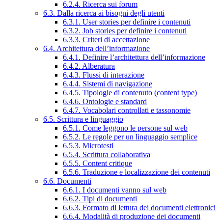
6.2.4. Ricerca sui forum
6.3. Dalla ricerca ai bisogni degli utenti
6.3.1. User stories per definire i contenuti
6.3.2. Job stories per definire i contenuti
6.3.3. Criteri di accettazione
6.4. Architettura dell’informazione
6.4.1. Definire l’architettura dell’informazione
6.4.2. Alberatura
6.4.3. Flussi di interazione
6.4.4. Sistemi di navigazione
6.4.5. Tipologie di contenuto (content type)
6.4.6. Ontologie e standard
6.4.7. Vocabolari controllati e tassonomie
6.5. Scrittura e linguaggio
6.5.1. Come leggono le persone sul web
6.5.2. Le regole per un linguaggio semplice
6.5.3. Microtesti
6.5.4. Scrittura collaborativa
6.5.5. Content critique
6.5.6. Traduzione e localizzazione dei contenuti
6.6. Documenti
6.6.1. I documenti vanno sul web
6.6.2. Tipi di documenti
6.6.3. Formato di lettura dei documenti elettronici
6.6.4. Modalità di produzione dei documenti