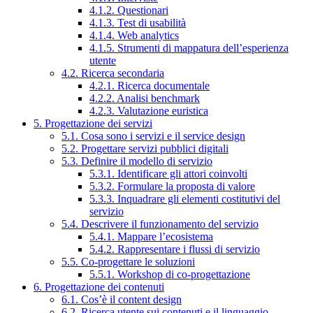
4.1.2. Questionari
4.1.3. Test di usabilità
4.1.4. Web analytics
4.1.5. Strumenti di mappatura dell’esperienza
utente
4.2. Ricerca secondaria
4.2.1. Ricerca documentale
4.2.2. Analisi benchmark
4.2.3. Valutazione euristica
5. Progettazione dei servizi
5.1. Cosa sono i servizi e il service design
5.2. Progettare servizi pubblici digitali
5.3. Definire il modello di servizio
5.3.1. Identificare gli attori coinvolti
5.3.2. Formulare la proposta di valore
5.3.3. Inquadrare gli elementi costitutivi del
servizio
5.4. Descrivere il funzionamento del servizio
5.4.1. Mappare l’ecosistema
5.4.2. Rappresentare i flussi di servizio
5.5. Co-progettare le soluzioni
5.5.1. Workshop di co-progettazione
6. Progettazione dei contenuti
6.1. Cos’è il content design
6.2. Ricerca utente sui contenuti e il linguaggio