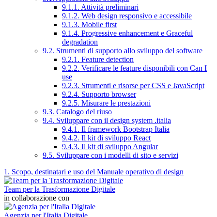
9.1.1. Attività preliminari
9.1.2. Web design responsivo e accessibile
9.1.3. Mobile first
9.1.4. Progressive enhancement e Graceful
degradation
9.2. Strumenti di supporto allo sviluppo del software
9.2.1. Feature detection
9.2.2. Verificare le feature disponibili con Can I
use
9.2.3. Strumenti e risorse per CSS e JavaScript
9.2.4. Supporto browser
9.2.5. Misurare le prestazioni
9.3. Catalogo del riuso
9.4. Sviluppare con il design system .italia
9.4.1. Il framework Bootstrap Italia
9.4.2. Il kit di sviluppo React
9.4.3. Il kit di sviluppo Angular
9.5. Sviluppare con i modelli di sito e servizi
1. Scopo, destinatari e uso del Manuale operativo di design
Team per la Trasformazione Digitale
in collaborazione con
Agenzia per l'Italia Digitale