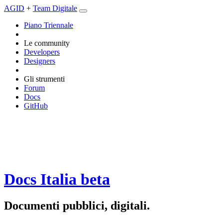
AGID
+
Team Digitale
Piano Triennale
Le community
Developers
Designers
Gli strumenti
Forum
Docs
GitHub
Docs Italia
beta
Documenti pubblici, digitali.