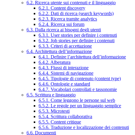
6.2. Ricerca utente sui contenuti e il linguaggio
6.2.1. Content discovery
6.2.2. Dati di ricerca (search keywords)
6.2.3. Ricerca tramite analytics
6.2.4. Ricerca sui forum
6.3. Dalla ricerca ai bisogni degli utenti
6.3.1. User stories per definire i contenuti
6.3.2. Job stories per definire i contenuti
6.3.3. Criteri di accettazione
6.4. Architettura dell’informazione
6.4.1. Definire l’architettura dell’informazione
6.4.2. Alberatura
6.4.3. Flussi di interazione
6.4.4. Sistemi di navigazione
6.4.5. Tipologie di contenuto (content type)
6.4.6. Ontologie e standard
6.4.7. Vocabolari controllati e tassonomie
6.5. Scrittura e linguaggio
6.5.1. Come leggono le persone sul web
6.5.2. Le regole per un linguaggio semplice
6.5.3. Microtesti
6.5.4. Scrittura collaborativa
6.5.5. Content critique
6.5.6. Traduzione e localizzazione dei contenuti
6.6. Documenti