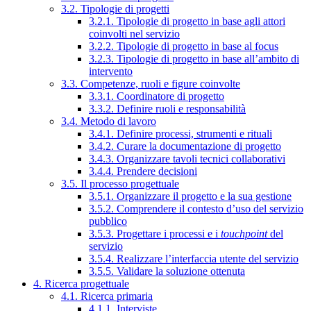
3.2. Tipologie di progetti
3.2.1. Tipologie di progetto in base agli attori
coinvolti nel servizio
3.2.2. Tipologie di progetto in base al focus
3.2.3. Tipologie di progetto in base all’ambito di
intervento
3.3. Competenze, ruoli e figure coinvolte
3.3.1. Coordinatore di progetto
3.3.2. Definire ruoli e responsabilità
3.4. Metodo di lavoro
3.4.1. Definire processi, strumenti e rituali
3.4.2. Curare la documentazione di progetto
3.4.3. Organizzare tavoli tecnici collaborativi
3.4.4. Prendere decisioni
3.5. Il processo progettuale
3.5.1. Organizzare il progetto e la sua gestione
3.5.2. Comprendere il contesto d’uso del servizio
pubblico
3.5.3. Progettare i processi e i
touchpoint
del
servizio
3.5.4. Realizzare l’interfaccia utente del servizio
3.5.5. Validare la soluzione ottenuta
4. Ricerca progettuale
4.1. Ricerca primaria
4.1.1. Interviste