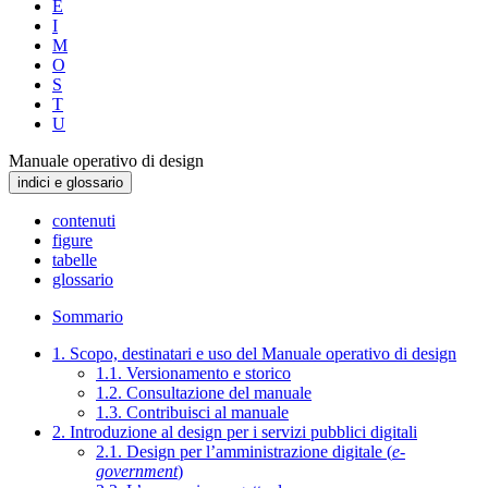
E
I
M
O
S
T
U
Manuale operativo di design
indici e glossario
contenuti
figure
tabelle
glossario
Sommario
1. Scopo, destinatari e uso del Manuale operativo di design
1.1. Versionamento e storico
1.2. Consultazione del manuale
1.3. Contribuisci al manuale
2. Introduzione al design per i servizi pubblici digitali
2.1. Design per l’amministrazione digitale (
e-
government
)