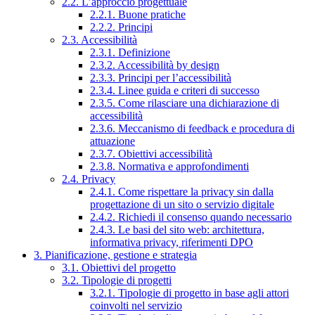
2.2. L’approccio progettuale
2.2.1. Buone pratiche
2.2.2. Principi
2.3. Accessibilità
2.3.1. Definizione
2.3.2. Accessibilità by design
2.3.3. Principi per l’accessibilità
2.3.4. Linee guida e criteri di successo
2.3.5. Come rilasciare una dichiarazione di
accessibilità
2.3.6. Meccanismo di feedback e procedura di
attuazione
2.3.7. Obiettivi accessibilità
2.3.8. Normativa e approfondimenti
2.4. Privacy
2.4.1. Come rispettare la privacy sin dalla
progettazione di un sito o servizio digitale
2.4.2. Richiedi il consenso quando necessario
2.4.3. Le basi del sito web: architettura,
informativa privacy, riferimenti DPO
3. Pianificazione, gestione e strategia
3.1. Obiettivi del progetto
3.2. Tipologie di progetti
3.2.1. Tipologie di progetto in base agli attori
coinvolti nel servizio