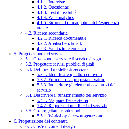
4.1.1. Interviste
4.1.2. Questionari
4.1.3. Test di usabilità
4.1.4. Web analytics
4.1.5. Strumenti di mappatura dell’esperienza
utente
4.2. Ricerca secondaria
4.2.1. Ricerca documentale
4.2.2. Analisi benchmark
4.2.3. Valutazione euristica
5. Progettazione dei servizi
5.1. Cosa sono i servizi e il service design
5.2. Progettare servizi pubblici digitali
5.3. Definire il modello di servizio
5.3.1. Identificare gli attori coinvolti
5.3.2. Formulare la proposta di valore
5.3.3. Inquadrare gli elementi costitutivi del
servizio
5.4. Descrivere il funzionamento del servizio
5.4.1. Mappare l’ecosistema
5.4.2. Rappresentare i flussi di servizio
5.5. Co-progettare le soluzioni
5.5.1. Workshop di co-progettazione
6. Progettazione dei contenuti
6.1. Cos’è il content design