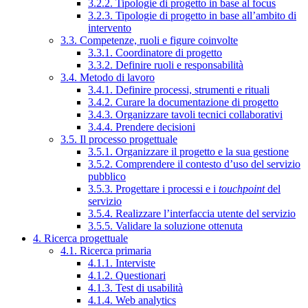
3.2.2. Tipologie di progetto in base al focus
3.2.3. Tipologie di progetto in base all’ambito di
intervento
3.3. Competenze, ruoli e figure coinvolte
3.3.1. Coordinatore di progetto
3.3.2. Definire ruoli e responsabilità
3.4. Metodo di lavoro
3.4.1. Definire processi, strumenti e rituali
3.4.2. Curare la documentazione di progetto
3.4.3. Organizzare tavoli tecnici collaborativi
3.4.4. Prendere decisioni
3.5. Il processo progettuale
3.5.1. Organizzare il progetto e la sua gestione
3.5.2. Comprendere il contesto d’uso del servizio
pubblico
3.5.3. Progettare i processi e i
touchpoint
del
servizio
3.5.4. Realizzare l’interfaccia utente del servizio
3.5.5. Validare la soluzione ottenuta
4. Ricerca progettuale
4.1. Ricerca primaria
4.1.1. Interviste
4.1.2. Questionari
4.1.3. Test di usabilità
4.1.4. Web analytics