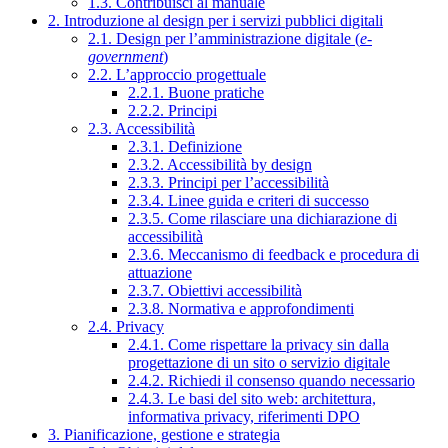
1.3. Contribuisci al manuale
2. Introduzione al design per i servizi pubblici digitali
2.1. Design per l’amministrazione digitale (
e-
government
)
2.2. L’approccio progettuale
2.2.1. Buone pratiche
2.2.2. Principi
2.3. Accessibilità
2.3.1. Definizione
2.3.2. Accessibilità by design
2.3.3. Principi per l’accessibilità
2.3.4. Linee guida e criteri di successo
2.3.5. Come rilasciare una dichiarazione di
accessibilità
2.3.6. Meccanismo di feedback e procedura di
attuazione
2.3.7. Obiettivi accessibilità
2.3.8. Normativa e approfondimenti
2.4. Privacy
2.4.1. Come rispettare la privacy sin dalla
progettazione di un sito o servizio digitale
2.4.2. Richiedi il consenso quando necessario
2.4.3. Le basi del sito web: architettura,
informativa privacy, riferimenti DPO
3. Pianificazione, gestione e strategia