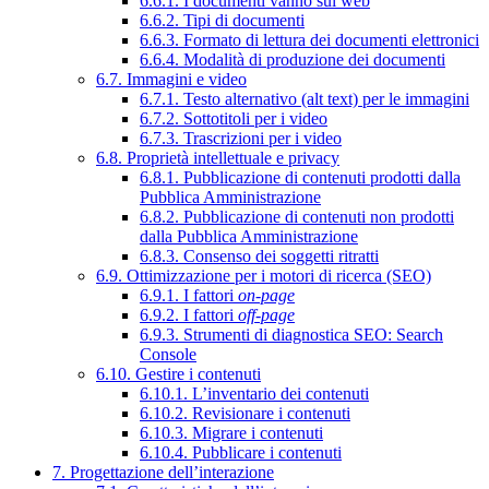
6.6.1. I documenti vanno sul web
6.6.2. Tipi di documenti
6.6.3. Formato di lettura dei documenti elettronici
6.6.4. Modalità di produzione dei documenti
6.7. Immagini e video
6.7.1. Testo alternativo (alt text) per le immagini
6.7.2. Sottotitoli per i video
6.7.3. Trascrizioni per i video
6.8. Proprietà intellettuale e privacy
6.8.1. Pubblicazione di contenuti prodotti dalla
Pubblica Amministrazione
6.8.2. Pubblicazione di contenuti non prodotti
dalla Pubblica Amministrazione
6.8.3. Consenso dei soggetti ritratti
6.9. Ottimizzazione per i motori di ricerca (SEO)
6.9.1. I fattori
on-page
6.9.2. I fattori
off-page
6.9.3. Strumenti di diagnostica SEO: Search
Console
6.10. Gestire i contenuti
6.10.1. L’inventario dei contenuti
6.10.2. Revisionare i contenuti
6.10.3. Migrare i contenuti
6.10.4. Pubblicare i contenuti
7. Progettazione dell’interazione