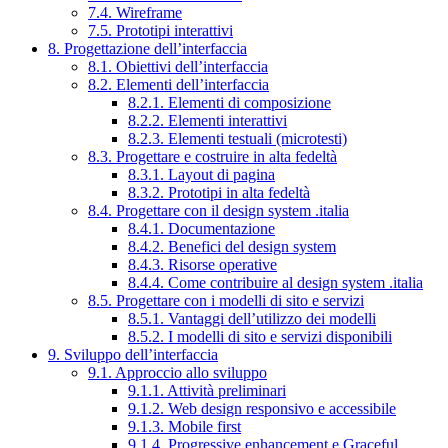
7.4. Wireframe
7.5. Prototipi interattivi
8. Progettazione dell’interfaccia
8.1. Obiettivi dell’interfaccia
8.2. Elementi dell’interfaccia
8.2.1. Elementi di composizione
8.2.2. Elementi interattivi
8.2.3. Elementi testuali (microtesti)
8.3. Progettare e costruire in alta fedeltà
8.3.1. Layout di pagina
8.3.2. Prototipi in alta fedeltà
8.4. Progettare con il design system .italia
8.4.1. Documentazione
8.4.2. Benefici del design system
8.4.3. Risorse operative
8.4.4. Come contribuire al design system .italia
8.5. Progettare con i modelli di sito e servizi
8.5.1. Vantaggi dell’utilizzo dei modelli
8.5.2. I modelli di sito e servizi disponibili
9. Sviluppo dell’interfaccia
9.1. Approccio allo sviluppo
9.1.1. Attività preliminari
9.1.2. Web design responsivo e accessibile
9.1.3. Mobile first
9.1.4. Progressive enhancement e Graceful