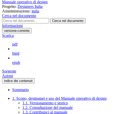
Manuale operativo di design
Progetto:
Designers Italia
Amministrazione:
italia
Cerca nel documento
Cerca nel documento
Informazioni
versione-corrente
Scarica
pdf
html
epub
Sorgente
Azioni
indice dei contenuti
Sommario
1. Scopo, destinatari e uso del Manuale operativo di design
1.1. Versionamento e storico
1.2. Consultazione del manuale
1.3. Contribuisci al manuale