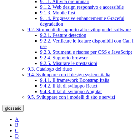
9.1.1. Attività preliminari
9.1.2. Web design responsivo e accessibile
9.1.3. Mobile first
9.1.4. Progressive enhancement e Graceful
degradation
9.2. Strumenti di supporto allo sviluppo del software
9.2.1. Feature detection
9.2.2. Verificare le feature disponibili con Can I
use
9.2.3. Strumenti e risorse per CSS e JavaScript
9.2.4. Supporto browser
9.2.5. Misurare le prestazioni
9.3. Catalogo del riuso
9.4. Sviluppare con il design system .italia
9.4.1. Il framework Bootstrap Italia
9.4.2. Il kit di sviluppo React
9.4.3. Il kit di sviluppo Angular
9.5. Sviluppare con i modelli di sito e servizi
glossario
A
B
C
D