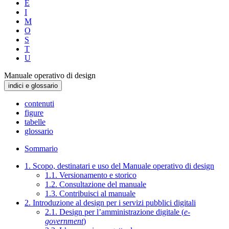
E
I
M
O
S
T
U
Manuale operativo di design
indici e glossario
contenuti
figure
tabelle
glossario
Sommario
1. Scopo, destinatari e uso del Manuale operativo di design
1.1. Versionamento e storico
1.2. Consultazione del manuale
1.3. Contribuisci al manuale
2. Introduzione al design per i servizi pubblici digitali
2.1. Design per l’amministrazione digitale (
e-
government
)