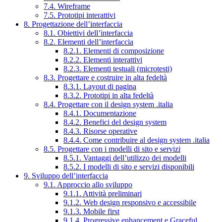
7.4. Wireframe
7.5. Prototipi interattivi
8. Progettazione dell’interfaccia
8.1. Obiettivi dell’interfaccia
8.2. Elementi dell’interfaccia
8.2.1. Elementi di composizione
8.2.2. Elementi interattivi
8.2.3. Elementi testuali (microtesti)
8.3. Progettare e costruire in alta fedeltà
8.3.1. Layout di pagina
8.3.2. Prototipi in alta fedeltà
8.4. Progettare con il design system .italia
8.4.1. Documentazione
8.4.2. Benefici del design system
8.4.3. Risorse operative
8.4.4. Come contribuire al design system .italia
8.5. Progettare con i modelli di sito e servizi
8.5.1. Vantaggi dell’utilizzo dei modelli
8.5.2. I modelli di sito e servizi disponibili
9. Sviluppo dell’interfaccia
9.1. Approccio allo sviluppo
9.1.1. Attività preliminari
9.1.2. Web design responsivo e accessibile
9.1.3. Mobile first
9.1.4. Progressive enhancement e Graceful