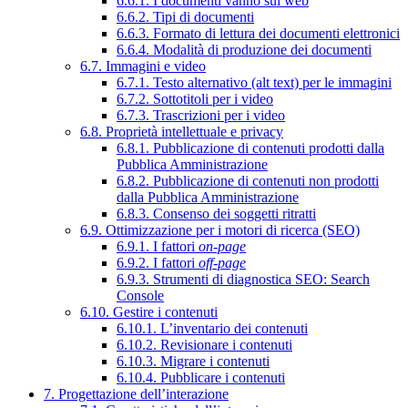
6.6.1. I documenti vanno sul web
6.6.2. Tipi di documenti
6.6.3. Formato di lettura dei documenti elettronici
6.6.4. Modalità di produzione dei documenti
6.7. Immagini e video
6.7.1. Testo alternativo (alt text) per le immagini
6.7.2. Sottotitoli per i video
6.7.3. Trascrizioni per i video
6.8. Proprietà intellettuale e privacy
6.8.1. Pubblicazione di contenuti prodotti dalla
Pubblica Amministrazione
6.8.2. Pubblicazione di contenuti non prodotti
dalla Pubblica Amministrazione
6.8.3. Consenso dei soggetti ritratti
6.9. Ottimizzazione per i motori di ricerca (SEO)
6.9.1. I fattori
on-page
6.9.2. I fattori
off-page
6.9.3. Strumenti di diagnostica SEO: Search
Console
6.10. Gestire i contenuti
6.10.1. L’inventario dei contenuti
6.10.2. Revisionare i contenuti
6.10.3. Migrare i contenuti
6.10.4. Pubblicare i contenuti
7. Progettazione dell’interazione