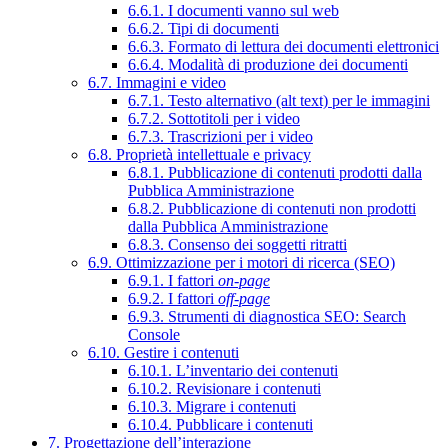
6.6.1. I documenti vanno sul web
6.6.2. Tipi di documenti
6.6.3. Formato di lettura dei documenti elettronici
6.6.4. Modalità di produzione dei documenti
6.7. Immagini e video
6.7.1. Testo alternativo (alt text) per le immagini
6.7.2. Sottotitoli per i video
6.7.3. Trascrizioni per i video
6.8. Proprietà intellettuale e privacy
6.8.1. Pubblicazione di contenuti prodotti dalla
Pubblica Amministrazione
6.8.2. Pubblicazione di contenuti non prodotti
dalla Pubblica Amministrazione
6.8.3. Consenso dei soggetti ritratti
6.9. Ottimizzazione per i motori di ricerca (SEO)
6.9.1. I fattori
on-page
6.9.2. I fattori
off-page
6.9.3. Strumenti di diagnostica SEO: Search
Console
6.10. Gestire i contenuti
6.10.1. L’inventario dei contenuti
6.10.2. Revisionare i contenuti
6.10.3. Migrare i contenuti
6.10.4. Pubblicare i contenuti
7. Progettazione dell’interazione