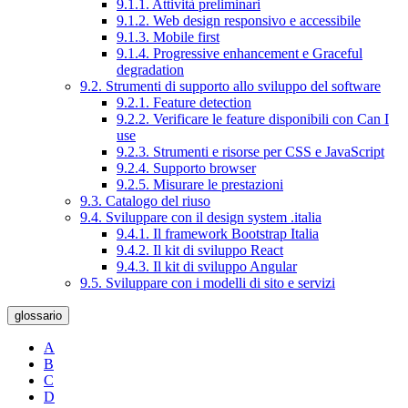
9.1.1. Attività preliminari
9.1.2. Web design responsivo e accessibile
9.1.3. Mobile first
9.1.4. Progressive enhancement e Graceful
degradation
9.2. Strumenti di supporto allo sviluppo del software
9.2.1. Feature detection
9.2.2. Verificare le feature disponibili con Can I
use
9.2.3. Strumenti e risorse per CSS e JavaScript
9.2.4. Supporto browser
9.2.5. Misurare le prestazioni
9.3. Catalogo del riuso
9.4. Sviluppare con il design system .italia
9.4.1. Il framework Bootstrap Italia
9.4.2. Il kit di sviluppo React
9.4.3. Il kit di sviluppo Angular
9.5. Sviluppare con i modelli di sito e servizi
glossario
A
B
C
D