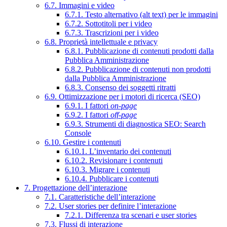
6.7. Immagini e video
6.7.1. Testo alternativo (alt text) per le immagini
6.7.2. Sottotitoli per i video
6.7.3. Trascrizioni per i video
6.8. Proprietà intellettuale e privacy
6.8.1. Pubblicazione di contenuti prodotti dalla
Pubblica Amministrazione
6.8.2. Pubblicazione di contenuti non prodotti
dalla Pubblica Amministrazione
6.8.3. Consenso dei soggetti ritratti
6.9. Ottimizzazione per i motori di ricerca (SEO)
6.9.1. I fattori
on-page
6.9.2. I fattori
off-page
6.9.3. Strumenti di diagnostica SEO: Search
Console
6.10. Gestire i contenuti
6.10.1. L’inventario dei contenuti
6.10.2. Revisionare i contenuti
6.10.3. Migrare i contenuti
6.10.4. Pubblicare i contenuti
7. Progettazione dell’interazione
7.1. Caratteristiche dell’interazione
7.2. User stories per definire l’interazione
7.2.1. Differenza tra scenari e user stories
7.3. Flussi di interazione