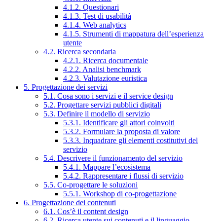
4.1.2. Questionari
4.1.3. Test di usabilità
4.1.4. Web analytics
4.1.5. Strumenti di mappatura dell’esperienza
utente
4.2. Ricerca secondaria
4.2.1. Ricerca documentale
4.2.2. Analisi benchmark
4.2.3. Valutazione euristica
5. Progettazione dei servizi
5.1. Cosa sono i servizi e il service design
5.2. Progettare servizi pubblici digitali
5.3. Definire il modello di servizio
5.3.1. Identificare gli attori coinvolti
5.3.2. Formulare la proposta di valore
5.3.3. Inquadrare gli elementi costitutivi del
servizio
5.4. Descrivere il funzionamento del servizio
5.4.1. Mappare l’ecosistema
5.4.2. Rappresentare i flussi di servizio
5.5. Co-progettare le soluzioni
5.5.1. Workshop di co-progettazione
6. Progettazione dei contenuti
6.1. Cos’è il content design
6.2. Ricerca utente sui contenuti e il linguaggio