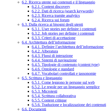
6.2. Ricerca utente sui contenuti e il linguaggio
6.2.1. Content discovery
6.2.2. Dati di ricerca (search keywords)
6.2.3. Ricerca tramite analytics
6.2.4. Ricerca sui forum
6.3. Dalla ricerca ai bisogni degli utenti
6.3.1. User stories per definire i contenuti
6.3.2. Job stories per definire i contenuti
6.3.3. Criteri di accettazione
6.4. Architettura dell’informazione
6.4.1. Definire l’architettura dell’informazione
6.4.2. Alberatura
6.4.3. Flussi di interazione
6.4.4. Sistemi di navigazione
6.4.5. Tipologie di contenuto (content type)
6.4.6. Ontologie e standard
6.4.7. Vocabolari controllati e tassonomie
6.5. Scrittura e linguaggio
6.5.1. Come leggono le persone sul web
6.5.2. Le regole per un linguaggio semplice
6.5.3. Microtesti
6.5.4. Scrittura collaborativa
6.5.5. Content critique
6.5.6. Traduzione e localizzazione dei contenuti
6.6. Documenti