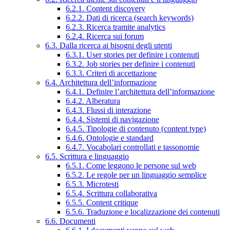
6.2.1. Content discovery
6.2.2. Dati di ricerca (search keywords)
6.2.3. Ricerca tramite analytics
6.2.4. Ricerca sui forum
6.3. Dalla ricerca ai bisogni degli utenti
6.3.1. User stories per definire i contenuti
6.3.2. Job stories per definire i contenuti
6.3.3. Criteri di accettazione
6.4. Architettura dell’informazione
6.4.1. Definire l’architettura dell’informazione
6.4.2. Alberatura
6.4.3. Flussi di interazione
6.4.4. Sistemi di navigazione
6.4.5. Tipologie di contenuto (content type)
6.4.6. Ontologie e standard
6.4.7. Vocabolari controllati e tassonomie
6.5. Scrittura e linguaggio
6.5.1. Come leggono le persone sul web
6.5.2. Le regole per un linguaggio semplice
6.5.3. Microtesti
6.5.4. Scrittura collaborativa
6.5.5. Content critique
6.5.6. Traduzione e localizzazione dei contenuti
6.6. Documenti