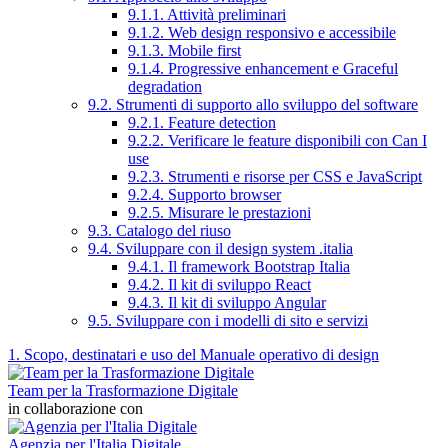
9.1.1. Attività preliminari
9.1.2. Web design responsivo e accessibile
9.1.3. Mobile first
9.1.4. Progressive enhancement e Graceful
degradation
9.2. Strumenti di supporto allo sviluppo del software
9.2.1. Feature detection
9.2.2. Verificare le feature disponibili con Can I
use
9.2.3. Strumenti e risorse per CSS e JavaScript
9.2.4. Supporto browser
9.2.5. Misurare le prestazioni
9.3. Catalogo del riuso
9.4. Sviluppare con il design system .italia
9.4.1. Il framework Bootstrap Italia
9.4.2. Il kit di sviluppo React
9.4.3. Il kit di sviluppo Angular
9.5. Sviluppare con i modelli di sito e servizi
1. Scopo, destinatari e uso del Manuale operativo di design
Team per la Trasformazione Digitale
in collaborazione con
Agenzia per l'Italia Digitale