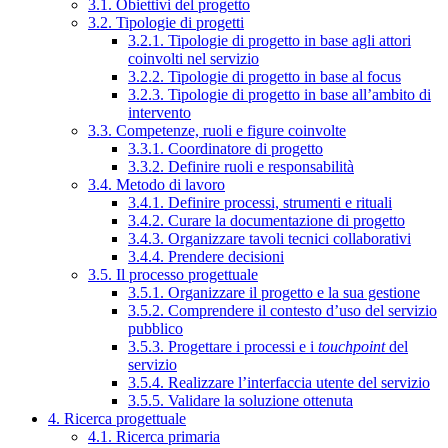
3.1. Obiettivi del progetto
3.2. Tipologie di progetti
3.2.1. Tipologie di progetto in base agli attori
coinvolti nel servizio
3.2.2. Tipologie di progetto in base al focus
3.2.3. Tipologie di progetto in base all’ambito di
intervento
3.3. Competenze, ruoli e figure coinvolte
3.3.1. Coordinatore di progetto
3.3.2. Definire ruoli e responsabilità
3.4. Metodo di lavoro
3.4.1. Definire processi, strumenti e rituali
3.4.2. Curare la documentazione di progetto
3.4.3. Organizzare tavoli tecnici collaborativi
3.4.4. Prendere decisioni
3.5. Il processo progettuale
3.5.1. Organizzare il progetto e la sua gestione
3.5.2. Comprendere il contesto d’uso del servizio
pubblico
3.5.3. Progettare i processi e i
touchpoint
del
servizio
3.5.4. Realizzare l’interfaccia utente del servizio
3.5.5. Validare la soluzione ottenuta
4. Ricerca progettuale
4.1. Ricerca primaria