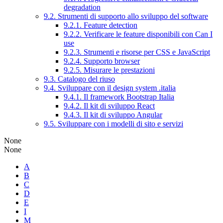
degradation
9.2. Strumenti di supporto allo sviluppo del software
9.2.1. Feature detection
9.2.2. Verificare le feature disponibili con Can I
use
9.2.3. Strumenti e risorse per CSS e JavaScript
9.2.4. Supporto browser
9.2.5. Misurare le prestazioni
9.3. Catalogo del riuso
9.4. Sviluppare con il design system .italia
9.4.1. Il framework Bootstrap Italia
9.4.2. Il kit di sviluppo React
9.4.3. Il kit di sviluppo Angular
9.5. Sviluppare con i modelli di sito e servizi
None
None
A
B
C
D
E
I
M