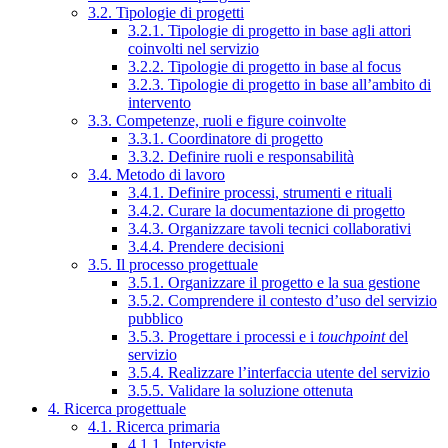
3.2. Tipologie di progetti
3.2.1. Tipologie di progetto in base agli attori
coinvolti nel servizio
3.2.2. Tipologie di progetto in base al focus
3.2.3. Tipologie di progetto in base all’ambito di
intervento
3.3. Competenze, ruoli e figure coinvolte
3.3.1. Coordinatore di progetto
3.3.2. Definire ruoli e responsabilità
3.4. Metodo di lavoro
3.4.1. Definire processi, strumenti e rituali
3.4.2. Curare la documentazione di progetto
3.4.3. Organizzare tavoli tecnici collaborativi
3.4.4. Prendere decisioni
3.5. Il processo progettuale
3.5.1. Organizzare il progetto e la sua gestione
3.5.2. Comprendere il contesto d’uso del servizio
pubblico
3.5.3. Progettare i processi e i
touchpoint
del
servizio
3.5.4. Realizzare l’interfaccia utente del servizio
3.5.5. Validare la soluzione ottenuta
4. Ricerca progettuale
4.1. Ricerca primaria
4.1.1. Interviste