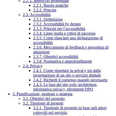
2.2. L’approccio progettuale
2.2.1. Buone pratiche
2.2.2. Principi
2.3. Accessibilità
2.3.1. Definizione
2.3.2. Accessibilità by design
2.3.3. Principi per l’accessibilità
2.3.4. Linee guida e criteri di successo
2.3.5. Come rilasciare una dichiarazione di
accessibilità
2.3.6. Meccanismo di feedback e procedura di
attuazione
2.3.7. Obiettivi accessibilità
2.3.8. Normativa e approfondimenti
2.4. Privacy
2.4.1. Come rispettare la privacy sin dalla
progettazione di un sito o servizio digitale
2.4.2. Richiedi il consenso quando necessario
2.4.3. Le basi del sito web: architettura,
informativa privacy, riferimenti DPO
3. Pianificazione, gestione e strategia
3.1. Obiettivi del progetto
3.2. Tipologie di progetti
3.2.1. Tipologie di progetto in base agli attori
coinvolti nel servizio