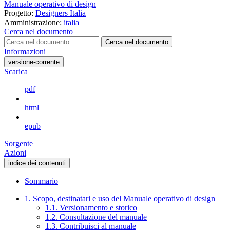
Manuale operativo di design
Progetto:
Designers Italia
Amministrazione:
italia
Cerca nel documento
Cerca nel documento
Informazioni
versione-corrente
Scarica
pdf
html
epub
Sorgente
Azioni
indice dei contenuti
Sommario
1. Scopo, destinatari e uso del Manuale operativo di design
1.1. Versionamento e storico
1.2. Consultazione del manuale
1.3. Contribuisci al manuale