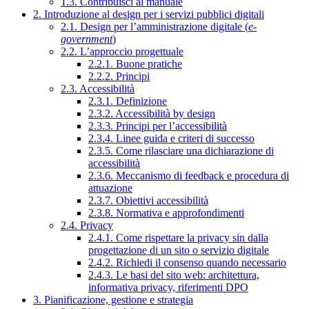
1.3. Contribuisci al manuale
2. Introduzione al design per i servizi pubblici digitali
2.1. Design per l’amministrazione digitale (
e-
government
)
2.2. L’approccio progettuale
2.2.1. Buone pratiche
2.2.2. Principi
2.3. Accessibilità
2.3.1. Definizione
2.3.2. Accessibilità by design
2.3.3. Principi per l’accessibilità
2.3.4. Linee guida e criteri di successo
2.3.5. Come rilasciare una dichiarazione di
accessibilità
2.3.6. Meccanismo di feedback e procedura di
attuazione
2.3.7. Obiettivi accessibilità
2.3.8. Normativa e approfondimenti
2.4. Privacy
2.4.1. Come rispettare la privacy sin dalla
progettazione di un sito o servizio digitale
2.4.2. Richiedi il consenso quando necessario
2.4.3. Le basi del sito web: architettura,
informativa privacy, riferimenti DPO
3. Pianificazione, gestione e strategia