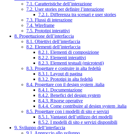
7.1. Caratteristiche dell’interazione
7.2. User stories per definire l’interazione
7.2.1. Differenza tra scenari e user stories
7.3. Flussi di interazione
7.4. Wireframe
7.5. Prototipi interattivi
8. Progettazione dell’interfaccia
8.1. Obiettivi dell’interfaccia
8.2. Elementi dell’interfaccia
8.2.1. Elementi di composizione
8.2.2. Elementi interattivi
8.2.3. Elementi testuali (microtesti)
8.3. Progettare e costruire in alta fedeltà
8.3.1. Layout di pagina
8.3.2. Prototipi in alta fedeltà
8.4. Progettare con il design system .italia
8.4.1. Documentazione
8.4.2. Benefici del design system
8.4.3. Risorse operative
8.4.4. Come contribuire al design system .italia
8.5. Progettare con i modelli di sito e servizi
8.5.1. Vantaggi dell’utilizzo dei modelli
8.5.2. I modelli di sito e servizi disponibili
9. Sviluppo dell’interfaccia
9.1. Approccio allo sviluppo