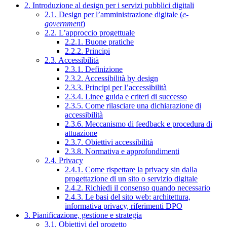
2. Introduzione al design per i servizi pubblici digitali
2.1. Design per l’amministrazione digitale (
e-
government
)
2.2. L’approccio progettuale
2.2.1. Buone pratiche
2.2.2. Principi
2.3. Accessibilità
2.3.1. Definizione
2.3.2. Accessibilità by design
2.3.3. Principi per l’accessibilità
2.3.4. Linee guida e criteri di successo
2.3.5. Come rilasciare una dichiarazione di
accessibilità
2.3.6. Meccanismo di feedback e procedura di
attuazione
2.3.7. Obiettivi accessibilità
2.3.8. Normativa e approfondimenti
2.4. Privacy
2.4.1. Come rispettare la privacy sin dalla
progettazione di un sito o servizio digitale
2.4.2. Richiedi il consenso quando necessario
2.4.3. Le basi del sito web: architettura,
informativa privacy, riferimenti DPO
3. Pianificazione, gestione e strategia
3.1. Obiettivi del progetto