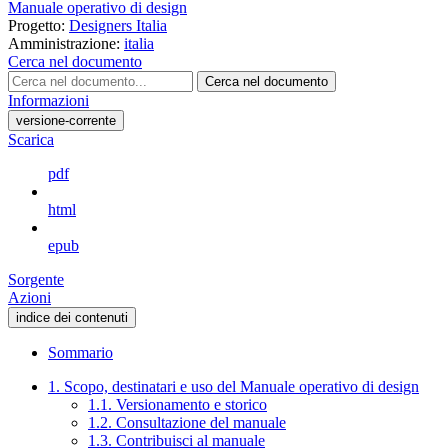
Manuale operativo di design
Progetto:
Designers Italia
Amministrazione:
italia
Cerca nel documento
Cerca nel documento
Informazioni
versione-corrente
Scarica
pdf
html
epub
Sorgente
Azioni
indice dei contenuti
Sommario
1. Scopo, destinatari e uso del Manuale operativo di design
1.1. Versionamento e storico
1.2. Consultazione del manuale
1.3. Contribuisci al manuale