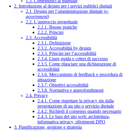
1.3. Contribuisci al manuale
2. Introduzione al design per i servizi pubblici digitali
2.1. Design per l’amministrazione digitale (
e-
government
)
2.2. L’approccio progettuale
2.2.1. Buone pratiche
2.2.2. Principi
2.3. Accessibilità
2.3.1. Definizione
2.3.2. Accessibilità by design
2.3.3. Principi per l’accessibilità
2.3.4. Linee guida e criteri di successo
2.3.5. Come rilasciare una dichiarazione di
accessibilità
2.3.6. Meccanismo di feedback e procedura di
attuazione
2.3.7. Obiettivi accessibilità
2.3.8. Normativa e approfondimenti
2.4. Privacy
2.4.1. Come rispettare la privacy sin dalla
progettazione di un sito o servizio digitale
2.4.2. Richiedi il consenso quando necessario
2.4.3. Le basi del sito web: architettura,
informativa privacy, riferimenti DPO
3. Pianificazione, gestione e strategia