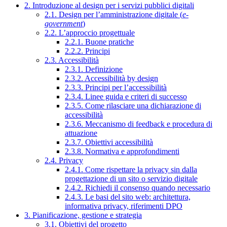
2. Introduzione al design per i servizi pubblici digitali
2.1. Design per l’amministrazione digitale (
e-
government
)
2.2. L’approccio progettuale
2.2.1. Buone pratiche
2.2.2. Principi
2.3. Accessibilità
2.3.1. Definizione
2.3.2. Accessibilità by design
2.3.3. Principi per l’accessibilità
2.3.4. Linee guida e criteri di successo
2.3.5. Come rilasciare una dichiarazione di
accessibilità
2.3.6. Meccanismo di feedback e procedura di
attuazione
2.3.7. Obiettivi accessibilità
2.3.8. Normativa e approfondimenti
2.4. Privacy
2.4.1. Come rispettare la privacy sin dalla
progettazione di un sito o servizio digitale
2.4.2. Richiedi il consenso quando necessario
2.4.3. Le basi del sito web: architettura,
informativa privacy, riferimenti DPO
3. Pianificazione, gestione e strategia
3.1. Obiettivi del progetto