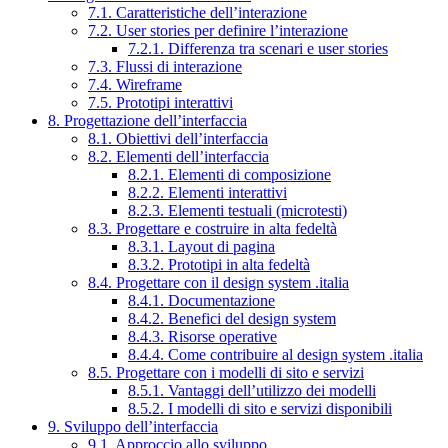
7.1. Caratteristiche dell’interazione
7.2. User stories per definire l’interazione
7.2.1. Differenza tra scenari e user stories
7.3. Flussi di interazione
7.4. Wireframe
7.5. Prototipi interattivi
8. Progettazione dell’interfaccia
8.1. Obiettivi dell’interfaccia
8.2. Elementi dell’interfaccia
8.2.1. Elementi di composizione
8.2.2. Elementi interattivi
8.2.3. Elementi testuali (microtesti)
8.3. Progettare e costruire in alta fedeltà
8.3.1. Layout di pagina
8.3.2. Prototipi in alta fedeltà
8.4. Progettare con il design system .italia
8.4.1. Documentazione
8.4.2. Benefici del design system
8.4.3. Risorse operative
8.4.4. Come contribuire al design system .italia
8.5. Progettare con i modelli di sito e servizi
8.5.1. Vantaggi dell’utilizzo dei modelli
8.5.2. I modelli di sito e servizi disponibili
9. Sviluppo dell’interfaccia
9.1. Approccio allo sviluppo