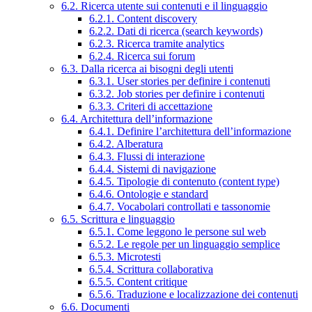
6.2. Ricerca utente sui contenuti e il linguaggio
6.2.1. Content discovery
6.2.2. Dati di ricerca (search keywords)
6.2.3. Ricerca tramite analytics
6.2.4. Ricerca sui forum
6.3. Dalla ricerca ai bisogni degli utenti
6.3.1. User stories per definire i contenuti
6.3.2. Job stories per definire i contenuti
6.3.3. Criteri di accettazione
6.4. Architettura dell’informazione
6.4.1. Definire l’architettura dell’informazione
6.4.2. Alberatura
6.4.3. Flussi di interazione
6.4.4. Sistemi di navigazione
6.4.5. Tipologie di contenuto (content type)
6.4.6. Ontologie e standard
6.4.7. Vocabolari controllati e tassonomie
6.5. Scrittura e linguaggio
6.5.1. Come leggono le persone sul web
6.5.2. Le regole per un linguaggio semplice
6.5.3. Microtesti
6.5.4. Scrittura collaborativa
6.5.5. Content critique
6.5.6. Traduzione e localizzazione dei contenuti
6.6. Documenti