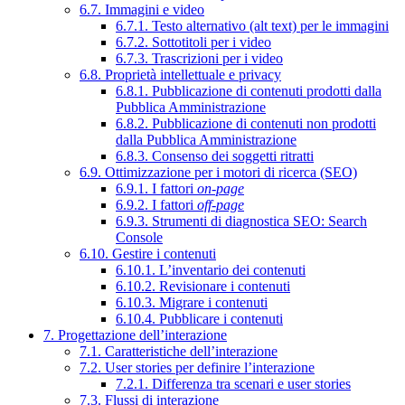
6.7. Immagini e video
6.7.1. Testo alternativo (alt text) per le immagini
6.7.2. Sottotitoli per i video
6.7.3. Trascrizioni per i video
6.8. Proprietà intellettuale e privacy
6.8.1. Pubblicazione di contenuti prodotti dalla
Pubblica Amministrazione
6.8.2. Pubblicazione di contenuti non prodotti
dalla Pubblica Amministrazione
6.8.3. Consenso dei soggetti ritratti
6.9. Ottimizzazione per i motori di ricerca (SEO)
6.9.1. I fattori
on-page
6.9.2. I fattori
off-page
6.9.3. Strumenti di diagnostica SEO: Search
Console
6.10. Gestire i contenuti
6.10.1. L’inventario dei contenuti
6.10.2. Revisionare i contenuti
6.10.3. Migrare i contenuti
6.10.4. Pubblicare i contenuti
7. Progettazione dell’interazione
7.1. Caratteristiche dell’interazione
7.2. User stories per definire l’interazione
7.2.1. Differenza tra scenari e user stories
7.3. Flussi di interazione