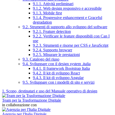
9.1.1. Attività preliminari
9.1.2. Web design responsivo e accessibile
9.1.3. Mobile first
9.1.4. Progressive enhancement e Graceful
degradation
9.2. Strumenti di supporto allo sviluppo del software
9.2.1. Feature detection
9.2.2. Verificare le feature disponibili con Can I
use
9.2.3. Strumenti e risorse per CSS e JavaScript
9.2.4. Supporto browser
9.2.5. Misurare le prestazioni
9.3. Catalogo del riuso
9.4. Sviluppare con il design system .italia
9.4.1. Il framework Bootstrap Italia
9.4.2. Il kit di sviluppo React
9.4.3. Il kit di sviluppo Angular
9.5. Sviluppare con i modelli di sito e servizi
1. Scopo, destinatari e uso del Manuale operativo di design
Team per la Trasformazione Digitale
in collaborazione con
Agenzia per l'Italia Digitale