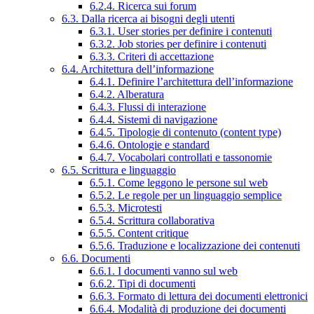
6.2.4. Ricerca sui forum
6.3. Dalla ricerca ai bisogni degli utenti
6.3.1. User stories per definire i contenuti
6.3.2. Job stories per definire i contenuti
6.3.3. Criteri di accettazione
6.4. Architettura dell’informazione
6.4.1. Definire l’architettura dell’informazione
6.4.2. Alberatura
6.4.3. Flussi di interazione
6.4.4. Sistemi di navigazione
6.4.5. Tipologie di contenuto (content type)
6.4.6. Ontologie e standard
6.4.7. Vocabolari controllati e tassonomie
6.5. Scrittura e linguaggio
6.5.1. Come leggono le persone sul web
6.5.2. Le regole per un linguaggio semplice
6.5.3. Microtesti
6.5.4. Scrittura collaborativa
6.5.5. Content critique
6.5.6. Traduzione e localizzazione dei contenuti
6.6. Documenti
6.6.1. I documenti vanno sul web
6.6.2. Tipi di documenti
6.6.3. Formato di lettura dei documenti elettronici
6.6.4. Modalità di produzione dei documenti