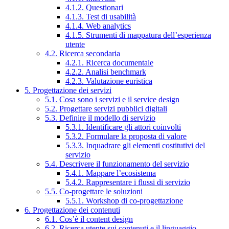
4.1.2. Questionari
4.1.3. Test di usabilità
4.1.4. Web analytics
4.1.5. Strumenti di mappatura dell’esperienza
utente
4.2. Ricerca secondaria
4.2.1. Ricerca documentale
4.2.2. Analisi benchmark
4.2.3. Valutazione euristica
5. Progettazione dei servizi
5.1. Cosa sono i servizi e il service design
5.2. Progettare servizi pubblici digitali
5.3. Definire il modello di servizio
5.3.1. Identificare gli attori coinvolti
5.3.2. Formulare la proposta di valore
5.3.3. Inquadrare gli elementi costitutivi del
servizio
5.4. Descrivere il funzionamento del servizio
5.4.1. Mappare l’ecosistema
5.4.2. Rappresentare i flussi di servizio
5.5. Co-progettare le soluzioni
5.5.1. Workshop di co-progettazione
6. Progettazione dei contenuti
6.1. Cos’è il content design
6.2. Ricerca utente sui contenuti e il linguaggio