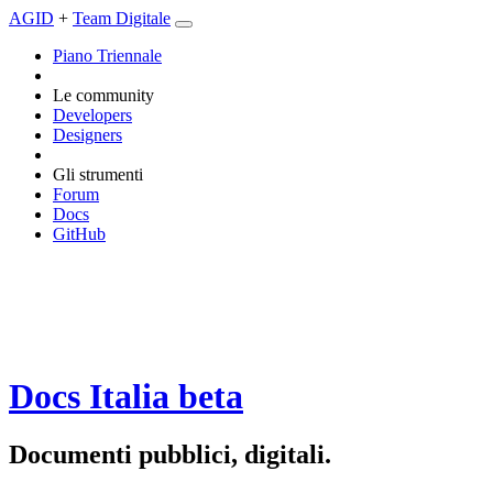
AGID
+
Team Digitale
Piano Triennale
Le community
Developers
Designers
Gli strumenti
Forum
Docs
GitHub
Docs Italia
beta
Documenti pubblici, digitali.