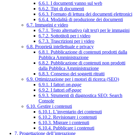
6.6.1. I documenti vanno sul web
6.6.2. Tipi di documenti
6.6.3. Formato di lettura dei documenti elettronici
6.6.4. Modalità di produzione dei documenti
6.7. Immagini e video
6.7.1. Testo alternativo (alt text) per le immagini
6.7.2. Sottotitoli per i video
6.7.3. Trascrizioni per i video
6.8. Proprietà intellettuale e privacy
6.8.1. Pubblicazione di contenuti prodotti dalla
Pubblica Amministrazione
6.8.2. Pubblicazione di contenuti non prodotti
dalla Pubblica Amministrazione
6.8.3. Consenso dei soggetti ritratti
6.9. Ottimizzazione per i motori di ricerca (SEO)
6.9.1. I fattori
on-page
6.9.2. I fattori
off-page
6.9.3. Strumenti di diagnostica SEO: Search
Console
6.10. Gestire i contenuti
6.10.1. L’inventario dei contenuti
6.10.2. Revisionare i contenuti
6.10.3. Migrare i contenuti
6.10.4. Pubblicare i contenuti
7. Progettazione dell’interazione