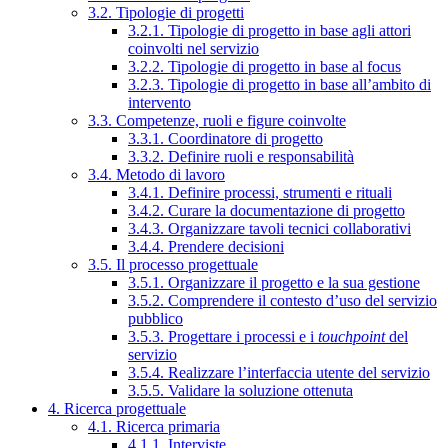
3.2. Tipologie di progetti
3.2.1. Tipologie di progetto in base agli attori
coinvolti nel servizio
3.2.2. Tipologie di progetto in base al focus
3.2.3. Tipologie di progetto in base all’ambito di
intervento
3.3. Competenze, ruoli e figure coinvolte
3.3.1. Coordinatore di progetto
3.3.2. Definire ruoli e responsabilità
3.4. Metodo di lavoro
3.4.1. Definire processi, strumenti e rituali
3.4.2. Curare la documentazione di progetto
3.4.3. Organizzare tavoli tecnici collaborativi
3.4.4. Prendere decisioni
3.5. Il processo progettuale
3.5.1. Organizzare il progetto e la sua gestione
3.5.2. Comprendere il contesto d’uso del servizio
pubblico
3.5.3. Progettare i processi e i
touchpoint
del
servizio
3.5.4. Realizzare l’interfaccia utente del servizio
3.5.5. Validare la soluzione ottenuta
4. Ricerca progettuale
4.1. Ricerca primaria
4.1.1. Interviste