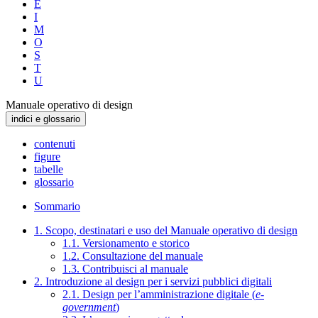
E
I
M
O
S
T
U
Manuale operativo di design
indici e glossario
contenuti
figure
tabelle
glossario
Sommario
1. Scopo, destinatari e uso del Manuale operativo di design
1.1. Versionamento e storico
1.2. Consultazione del manuale
1.3. Contribuisci al manuale
2. Introduzione al design per i servizi pubblici digitali
2.1. Design per l’amministrazione digitale (
e-
government
)