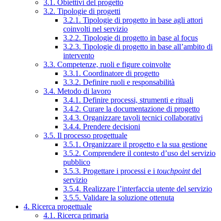
3.1. Obiettivi del progetto
3.2. Tipologie di progetti
3.2.1. Tipologie di progetto in base agli attori
coinvolti nel servizio
3.2.2. Tipologie di progetto in base al focus
3.2.3. Tipologie di progetto in base all’ambito di
intervento
3.3. Competenze, ruoli e figure coinvolte
3.3.1. Coordinatore di progetto
3.3.2. Definire ruoli e responsabilità
3.4. Metodo di lavoro
3.4.1. Definire processi, strumenti e rituali
3.4.2. Curare la documentazione di progetto
3.4.3. Organizzare tavoli tecnici collaborativi
3.4.4. Prendere decisioni
3.5. Il processo progettuale
3.5.1. Organizzare il progetto e la sua gestione
3.5.2. Comprendere il contesto d’uso del servizio
pubblico
3.5.3. Progettare i processi e i
touchpoint
del
servizio
3.5.4. Realizzare l’interfaccia utente del servizio
3.5.5. Validare la soluzione ottenuta
4. Ricerca progettuale
4.1. Ricerca primaria