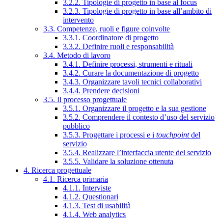
3.2.2. Tipologie di progetto in base al focus
3.2.3. Tipologie di progetto in base all’ambito di
intervento
3.3. Competenze, ruoli e figure coinvolte
3.3.1. Coordinatore di progetto
3.3.2. Definire ruoli e responsabilità
3.4. Metodo di lavoro
3.4.1. Definire processi, strumenti e rituali
3.4.2. Curare la documentazione di progetto
3.4.3. Organizzare tavoli tecnici collaborativi
3.4.4. Prendere decisioni
3.5. Il processo progettuale
3.5.1. Organizzare il progetto e la sua gestione
3.5.2. Comprendere il contesto d’uso del servizio
pubblico
3.5.3. Progettare i processi e i
touchpoint
del
servizio
3.5.4. Realizzare l’interfaccia utente del servizio
3.5.5. Validare la soluzione ottenuta
4. Ricerca progettuale
4.1. Ricerca primaria
4.1.1. Interviste
4.1.2. Questionari
4.1.3. Test di usabilità
4.1.4. Web analytics