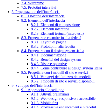
7.4. Wireframe
7.5. Prototipi interattivi
8. Progettazione dell’interfaccia
8.1. Obiettivi dell’interfaccia
8.2. Elementi dell’interfaccia
8.2.1. Elementi di composizione
8.2.2. Elementi interattivi
8.2.3. Elementi testuali (microtesti)
8.3. Progettare e costruire in alta fedeltà
8.3.1. Layout di pagina
8.3.2. Prototipi in alta fedeltà
8.4. Progettare con il design system .italia
8.4.1. Documentazione
8.4.2. Benefici del design system
8.4.3. Risorse operative
8.4.4. Come contribuire al design system .italia
8.5. Progettare con i modelli di sito e servizi
8.5.1. Vantaggi dell’utilizzo dei modelli
8.5.2. I modelli di sito e servizi disponibili
9. Sviluppo dell’interfaccia
9.1. Approccio allo sviluppo
9.1.1. Attività preliminari
9.1.2. Web design responsivo e accessibile
9.1.3. Mobile first
9.1.4. Progressive enhancement e Graceful