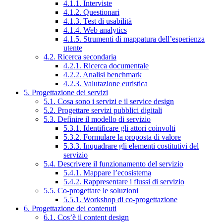
4.1.1. Interviste
4.1.2. Questionari
4.1.3. Test di usabilità
4.1.4. Web analytics
4.1.5. Strumenti di mappatura dell’esperienza
utente
4.2. Ricerca secondaria
4.2.1. Ricerca documentale
4.2.2. Analisi benchmark
4.2.3. Valutazione euristica
5. Progettazione dei servizi
5.1. Cosa sono i servizi e il service design
5.2. Progettare servizi pubblici digitali
5.3. Definire il modello di servizio
5.3.1. Identificare gli attori coinvolti
5.3.2. Formulare la proposta di valore
5.3.3. Inquadrare gli elementi costitutivi del
servizio
5.4. Descrivere il funzionamento del servizio
5.4.1. Mappare l’ecosistema
5.4.2. Rappresentare i flussi di servizio
5.5. Co-progettare le soluzioni
5.5.1. Workshop di co-progettazione
6. Progettazione dei contenuti
6.1. Cos’è il content design