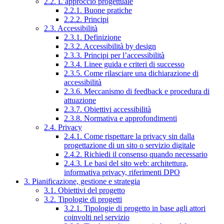
2.2. L’approccio progettuale
2.2.1. Buone pratiche
2.2.2. Principi
2.3. Accessibilità
2.3.1. Definizione
2.3.2. Accessibilità by design
2.3.3. Principi per l’accessibilità
2.3.4. Linee guida e criteri di successo
2.3.5. Come rilasciare una dichiarazione di
accessibilità
2.3.6. Meccanismo di feedback e procedura di
attuazione
2.3.7. Obiettivi accessibilità
2.3.8. Normativa e approfondimenti
2.4. Privacy
2.4.1. Come rispettare la privacy sin dalla
progettazione di un sito o servizio digitale
2.4.2. Richiedi il consenso quando necessario
2.4.3. Le basi del sito web: architettura,
informativa privacy, riferimenti DPO
3. Pianificazione, gestione e strategia
3.1. Obiettivi del progetto
3.2. Tipologie di progetti
3.2.1. Tipologie di progetto in base agli attori
coinvolti nel servizio