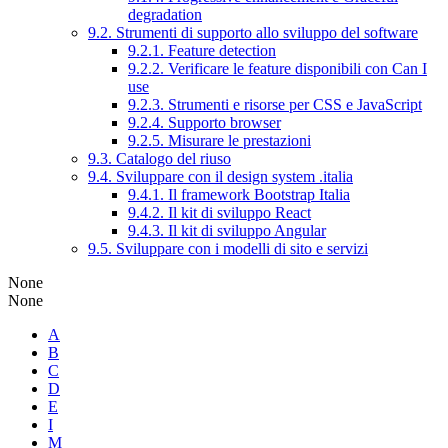
degradation
9.2. Strumenti di supporto allo sviluppo del software
9.2.1. Feature detection
9.2.2. Verificare le feature disponibili con Can I
use
9.2.3. Strumenti e risorse per CSS e JavaScript
9.2.4. Supporto browser
9.2.5. Misurare le prestazioni
9.3. Catalogo del riuso
9.4. Sviluppare con il design system .italia
9.4.1. Il framework Bootstrap Italia
9.4.2. Il kit di sviluppo React
9.4.3. Il kit di sviluppo Angular
9.5. Sviluppare con i modelli di sito e servizi
None
None
A
B
C
D
E
I
M