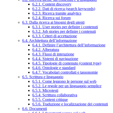
6.2.1. Content discovery
6.2.2. Dati di ricerca (search keywords)
6.2.3. Ricerca tramite analytics
6.2.4. Ricerca sui forum
6.3. Dalla ricerca ai bisogni degli utenti
6.3.1. User stories per definire i contenuti
6.3.2. Job stories per definire i contenuti
6.3.3. Criteri di accettazione
6.4. Architettura dell’informazione
6.4.1. Definire l’architettura dell’informazione
6.4.2. Alberatura
6.4.3. Flussi di interazione
6.4.4. Sistemi di navigazione
6.4.5. Tipologie di contenuto (content type)
6.4.6. Ontologie e standard
6.4.7. Vocabolari controllati e tassonomie
6.5. Scrittura e linguaggio
6.5.1. Come leggono le persone sul web
6.5.2. Le regole per un linguaggio semplice
6.5.3. Microtesti
6.5.4. Scrittura collaborativa
6.5.5. Content critique
6.5.6. Traduzione e localizzazione dei contenuti
6.6. Documenti