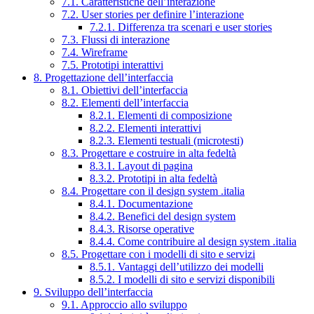
7.1. Caratteristiche dell’interazione
7.2. User stories per definire l’interazione
7.2.1. Differenza tra scenari e user stories
7.3. Flussi di interazione
7.4. Wireframe
7.5. Prototipi interattivi
8. Progettazione dell’interfaccia
8.1. Obiettivi dell’interfaccia
8.2. Elementi dell’interfaccia
8.2.1. Elementi di composizione
8.2.2. Elementi interattivi
8.2.3. Elementi testuali (microtesti)
8.3. Progettare e costruire in alta fedeltà
8.3.1. Layout di pagina
8.3.2. Prototipi in alta fedeltà
8.4. Progettare con il design system .italia
8.4.1. Documentazione
8.4.2. Benefici del design system
8.4.3. Risorse operative
8.4.4. Come contribuire al design system .italia
8.5. Progettare con i modelli di sito e servizi
8.5.1. Vantaggi dell’utilizzo dei modelli
8.5.2. I modelli di sito e servizi disponibili
9. Sviluppo dell’interfaccia
9.1. Approccio allo sviluppo