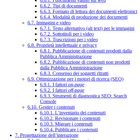
6.6.1. I documenti vanno sul web
6.6.2. Tipi di documenti
6.6.3. Formato di lettura dei documenti elettronici
6.6.4. Modalità di produzione dei documenti
6.7. Immagini e video
6.7.1. Testo alternativo (alt text) per le immagini
6.7.2. Sottotitoli per i video
6.7.3. Trascrizioni per i video
6.8. Proprietà intellettuale e privacy
6.8.1. Pubblicazione di contenuti prodotti dalla
Pubblica Amministrazione
6.8.2. Pubblicazione di contenuti non prodotti
dalla Pubblica Amministrazione
6.8.3. Consenso dei soggetti ritratti
6.9. Ottimizzazione per i motori di ricerca (SEO)
6.9.1. I fattori
on-page
6.9.2. I fattori
off-page
6.9.3. Strumenti di diagnostica SEO: Search
Console
6.10. Gestire i contenuti
6.10.1. L’inventario dei contenuti
6.10.2. Revisionare i contenuti
6.10.3. Migrare i contenuti
6.10.4. Pubblicare i contenuti
7. Progettazione dell’interazione