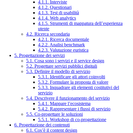
4.1.1. Interviste
4.1.2. Questionari
4.1.3. Test di usabilità
4.1.4. Web analytics
4.1.5. Strumenti di mappatura dell’esperienza
utente
4.2. Ricerca secondaria
4.2.1. Ricerca documentale
4.2.2. Analisi benchmark
4.2.3. Valutazione euristica
5. Progettazione dei servizi
5.1. Cosa sono i servizi e il service design
5.2. Progettare servizi pubblici digitali
5.3. Definire il modello di servizio
5.3.1. Identificare gli attori coinvolti
5.3.2. Formulare la proposta di valore
5.3.3. Inquadrare gli elementi costitutivi del
servizio
5.4. Descrivere il funzionamento del servizio
5.4.1. Mappare l’ecosistema
5.4.2. Rappresentare i flussi di servizio
5.5. Co-progettare le soluzioni
5.5.1. Workshop di co-progettazione
6. Progettazione dei contenuti
6.1. Cos’è il content design