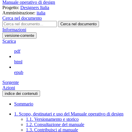
Manuale operativo di design
Progetto:
Designers Italia
Amministrazione:
italia
Cerca nel documento
Cerca nel documento
Informazioni
versione-corrente
Scarica
pdf
html
epub
Sorgente
Azioni
indice dei contenuti
Sommario
1. Scopo, destinatari e uso del Manuale operativo di design
1.1. Versionamento e storico
1.2. Consultazione del manuale
1.3. Contribuisci al manuale