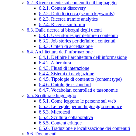
6.2. Ricerca utente sui contenuti e il linguaggio
6.2.1. Content discovery
6.2.2. Dati di ricerca (search keywords)
6.2.3. Ricerca tramite analytics
6.2.4. Ricerca sui forum
6.3. Dalla ricerca ai bisogni degli utenti
6.3.1. User stories per definire i contenuti
6.3.2. Job stories per definire i contenuti
6.3.3. Criteri di accettazione
6.4. Architettura dell’informazione
6.4.1. Definire l’architettura dell’informazione
6.4.2. Alberatura
6.4.3. Flussi di interazione
6.4.4. Sistemi di navigazione
6.4.5. Tipologie di contenuto (content type)
6.4.6. Ontologie e standard
6.4.7. Vocabolari controllati e tassonomie
6.5. Scrittura e linguaggio
6.5.1. Come leggono le persone sul web
6.5.2. Le regole per un linguaggio semplice
6.5.3. Microtesti
6.5.4. Scrittura collaborativa
6.5.5. Content critique
6.5.6. Traduzione e localizzazione dei contenuti
6.6. Documenti