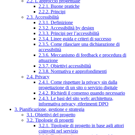
2.2. L’approccio progettuale
2.2.1. Buone pratiche
2.2.2. Principi
2.3. Accessibilità
2.3.1. Definizione
2.3.2. Accessibilità by design
2.3.3. Principi per l’accessibilità
2.3.4. Linee guida e criteri di successo
2.3.5. Come rilasciare una dichiarazione di
accessibilità
2.3.6. Meccanismo di feedback e procedura di
attuazione
2.3.7. Obiettivi accessibilità
2.3.8. Normativa e approfondimenti
2.4. Privacy
2.4.1. Come rispettare la privacy sin dalla
progettazione di un sito o servizio digitale
2.4.2. Richiedi il consenso quando necessario
2.4.3. Le basi del sito web: architettura,
informativa privacy, riferimenti DPO
3. Pianificazione, gestione e strategia
3.1. Obiettivi del progetto
3.2. Tipologie di progetti
3.2.1. Tipologie di progetto in base agli attori
coinvolti nel servizio