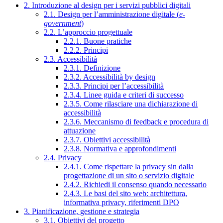
2. Introduzione al design per i servizi pubblici digitali
2.1. Design per l’amministrazione digitale (
e-
government
)
2.2. L’approccio progettuale
2.2.1. Buone pratiche
2.2.2. Principi
2.3. Accessibilità
2.3.1. Definizione
2.3.2. Accessibilità by design
2.3.3. Principi per l’accessibilità
2.3.4. Linee guida e criteri di successo
2.3.5. Come rilasciare una dichiarazione di
accessibilità
2.3.6. Meccanismo di feedback e procedura di
attuazione
2.3.7. Obiettivi accessibilità
2.3.8. Normativa e approfondimenti
2.4. Privacy
2.4.1. Come rispettare la privacy sin dalla
progettazione di un sito o servizio digitale
2.4.2. Richiedi il consenso quando necessario
2.4.3. Le basi del sito web: architettura,
informativa privacy, riferimenti DPO
3. Pianificazione, gestione e strategia
3.1. Obiettivi del progetto