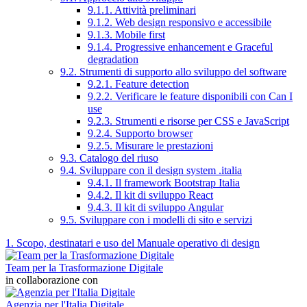
9.1.1. Attività preliminari
9.1.2. Web design responsivo e accessibile
9.1.3. Mobile first
9.1.4. Progressive enhancement e Graceful
degradation
9.2. Strumenti di supporto allo sviluppo del software
9.2.1. Feature detection
9.2.2. Verificare le feature disponibili con Can I
use
9.2.3. Strumenti e risorse per CSS e JavaScript
9.2.4. Supporto browser
9.2.5. Misurare le prestazioni
9.3. Catalogo del riuso
9.4. Sviluppare con il design system .italia
9.4.1. Il framework Bootstrap Italia
9.4.2. Il kit di sviluppo React
9.4.3. Il kit di sviluppo Angular
9.5. Sviluppare con i modelli di sito e servizi
1. Scopo, destinatari e uso del Manuale operativo di design
Team per la Trasformazione Digitale
in collaborazione con
Agenzia per l'Italia Digitale