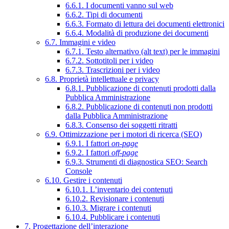
6.6.1. I documenti vanno sul web
6.6.2. Tipi di documenti
6.6.3. Formato di lettura dei documenti elettronici
6.6.4. Modalità di produzione dei documenti
6.7. Immagini e video
6.7.1. Testo alternativo (alt text) per le immagini
6.7.2. Sottotitoli per i video
6.7.3. Trascrizioni per i video
6.8. Proprietà intellettuale e privacy
6.8.1. Pubblicazione di contenuti prodotti dalla
Pubblica Amministrazione
6.8.2. Pubblicazione di contenuti non prodotti
dalla Pubblica Amministrazione
6.8.3. Consenso dei soggetti ritratti
6.9. Ottimizzazione per i motori di ricerca (SEO)
6.9.1. I fattori
on-page
6.9.2. I fattori
off-page
6.9.3. Strumenti di diagnostica SEO: Search
Console
6.10. Gestire i contenuti
6.10.1. L’inventario dei contenuti
6.10.2. Revisionare i contenuti
6.10.3. Migrare i contenuti
6.10.4. Pubblicare i contenuti
7. Progettazione dell’interazione