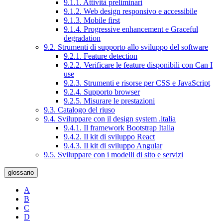
9.1.1. Attività preliminari
9.1.2. Web design responsivo e accessibile
9.1.3. Mobile first
9.1.4. Progressive enhancement e Graceful
degradation
9.2. Strumenti di supporto allo sviluppo del software
9.2.1. Feature detection
9.2.2. Verificare le feature disponibili con Can I
use
9.2.3. Strumenti e risorse per CSS e JavaScript
9.2.4. Supporto browser
9.2.5. Misurare le prestazioni
9.3. Catalogo del riuso
9.4. Sviluppare con il design system .italia
9.4.1. Il framework Bootstrap Italia
9.4.2. Il kit di sviluppo React
9.4.3. Il kit di sviluppo Angular
9.5. Sviluppare con i modelli di sito e servizi
glossario
A
B
C
D