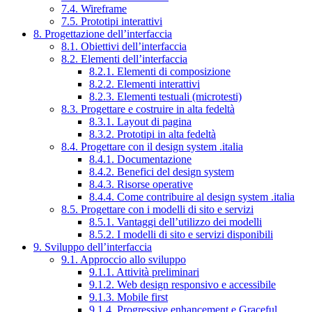
7.4. Wireframe
7.5. Prototipi interattivi
8. Progettazione dell’interfaccia
8.1. Obiettivi dell’interfaccia
8.2. Elementi dell’interfaccia
8.2.1. Elementi di composizione
8.2.2. Elementi interattivi
8.2.3. Elementi testuali (microtesti)
8.3. Progettare e costruire in alta fedeltà
8.3.1. Layout di pagina
8.3.2. Prototipi in alta fedeltà
8.4. Progettare con il design system .italia
8.4.1. Documentazione
8.4.2. Benefici del design system
8.4.3. Risorse operative
8.4.4. Come contribuire al design system .italia
8.5. Progettare con i modelli di sito e servizi
8.5.1. Vantaggi dell’utilizzo dei modelli
8.5.2. I modelli di sito e servizi disponibili
9. Sviluppo dell’interfaccia
9.1. Approccio allo sviluppo
9.1.1. Attività preliminari
9.1.2. Web design responsivo e accessibile
9.1.3. Mobile first
9.1.4. Progressive enhancement e Graceful