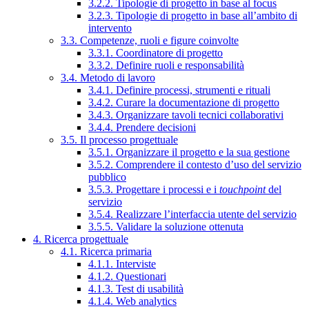
3.2.2. Tipologie di progetto in base al focus
3.2.3. Tipologie di progetto in base all’ambito di
intervento
3.3. Competenze, ruoli e figure coinvolte
3.3.1. Coordinatore di progetto
3.3.2. Definire ruoli e responsabilità
3.4. Metodo di lavoro
3.4.1. Definire processi, strumenti e rituali
3.4.2. Curare la documentazione di progetto
3.4.3. Organizzare tavoli tecnici collaborativi
3.4.4. Prendere decisioni
3.5. Il processo progettuale
3.5.1. Organizzare il progetto e la sua gestione
3.5.2. Comprendere il contesto d’uso del servizio
pubblico
3.5.3. Progettare i processi e i
touchpoint
del
servizio
3.5.4. Realizzare l’interfaccia utente del servizio
3.5.5. Validare la soluzione ottenuta
4. Ricerca progettuale
4.1. Ricerca primaria
4.1.1. Interviste
4.1.2. Questionari
4.1.3. Test di usabilità
4.1.4. Web analytics