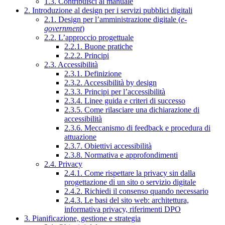
1.3. Contribuisci al manuale
2. Introduzione al design per i servizi pubblici digitali
2.1. Design per l’amministrazione digitale (
e-
government
)
2.2. L’approccio progettuale
2.2.1. Buone pratiche
2.2.2. Principi
2.3. Accessibilità
2.3.1. Definizione
2.3.2. Accessibilità by design
2.3.3. Principi per l’accessibilità
2.3.4. Linee guida e criteri di successo
2.3.5. Come rilasciare una dichiarazione di
accessibilità
2.3.6. Meccanismo di feedback e procedura di
attuazione
2.3.7. Obiettivi accessibilità
2.3.8. Normativa e approfondimenti
2.4. Privacy
2.4.1. Come rispettare la privacy sin dalla
progettazione di un sito o servizio digitale
2.4.2. Richiedi il consenso quando necessario
2.4.3. Le basi del sito web: architettura,
informativa privacy, riferimenti DPO
3. Pianificazione, gestione e strategia