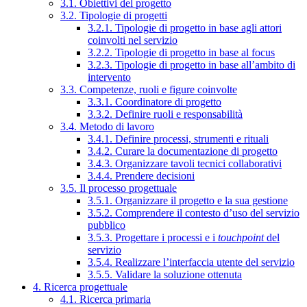
3.1. Obiettivi del progetto
3.2. Tipologie di progetti
3.2.1. Tipologie di progetto in base agli attori
coinvolti nel servizio
3.2.2. Tipologie di progetto in base al focus
3.2.3. Tipologie di progetto in base all’ambito di
intervento
3.3. Competenze, ruoli e figure coinvolte
3.3.1. Coordinatore di progetto
3.3.2. Definire ruoli e responsabilità
3.4. Metodo di lavoro
3.4.1. Definire processi, strumenti e rituali
3.4.2. Curare la documentazione di progetto
3.4.3. Organizzare tavoli tecnici collaborativi
3.4.4. Prendere decisioni
3.5. Il processo progettuale
3.5.1. Organizzare il progetto e la sua gestione
3.5.2. Comprendere il contesto d’uso del servizio
pubblico
3.5.3. Progettare i processi e i
touchpoint
del
servizio
3.5.4. Realizzare l’interfaccia utente del servizio
3.5.5. Validare la soluzione ottenuta
4. Ricerca progettuale
4.1. Ricerca primaria