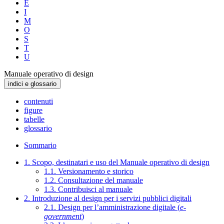
E
I
M
O
S
T
U
Manuale operativo di design
indici e glossario
contenuti
figure
tabelle
glossario
Sommario
1. Scopo, destinatari e uso del Manuale operativo di design
1.1. Versionamento e storico
1.2. Consultazione del manuale
1.3. Contribuisci al manuale
2. Introduzione al design per i servizi pubblici digitali
2.1. Design per l’amministrazione digitale (
e-
government
)