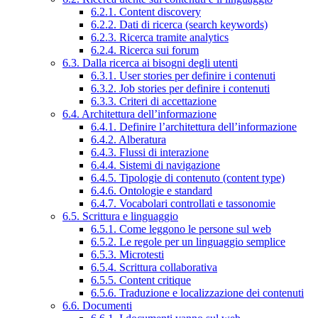
6.2.1. Content discovery
6.2.2. Dati di ricerca (search keywords)
6.2.3. Ricerca tramite analytics
6.2.4. Ricerca sui forum
6.3. Dalla ricerca ai bisogni degli utenti
6.3.1. User stories per definire i contenuti
6.3.2. Job stories per definire i contenuti
6.3.3. Criteri di accettazione
6.4. Architettura dell’informazione
6.4.1. Definire l’architettura dell’informazione
6.4.2. Alberatura
6.4.3. Flussi di interazione
6.4.4. Sistemi di navigazione
6.4.5. Tipologie di contenuto (content type)
6.4.6. Ontologie e standard
6.4.7. Vocabolari controllati e tassonomie
6.5. Scrittura e linguaggio
6.5.1. Come leggono le persone sul web
6.5.2. Le regole per un linguaggio semplice
6.5.3. Microtesti
6.5.4. Scrittura collaborativa
6.5.5. Content critique
6.5.6. Traduzione e localizzazione dei contenuti
6.6. Documenti