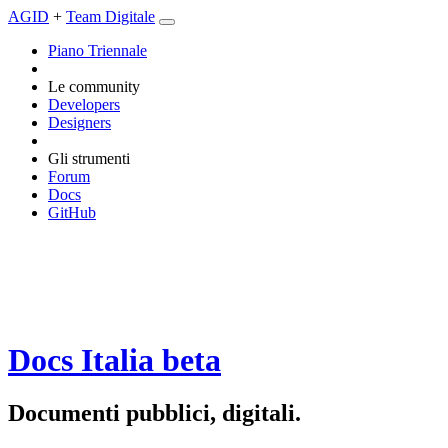
AGID
+
Team Digitale
Piano Triennale
Le community
Developers
Designers
Gli strumenti
Forum
Docs
GitHub
Docs Italia
beta
Documenti pubblici, digitali.