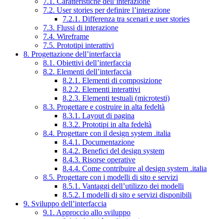
7.1. Caratteristiche dell’interazione
7.2. User stories per definire l’interazione
7.2.1. Differenza tra scenari e user stories
7.3. Flussi di interazione
7.4. Wireframe
7.5. Prototipi interattivi
8. Progettazione dell’interfaccia
8.1. Obiettivi dell’interfaccia
8.2. Elementi dell’interfaccia
8.2.1. Elementi di composizione
8.2.2. Elementi interattivi
8.2.3. Elementi testuali (microtesti)
8.3. Progettare e costruire in alta fedeltà
8.3.1. Layout di pagina
8.3.2. Prototipi in alta fedeltà
8.4. Progettare con il design system .italia
8.4.1. Documentazione
8.4.2. Benefici del design system
8.4.3. Risorse operative
8.4.4. Come contribuire al design system .italia
8.5. Progettare con i modelli di sito e servizi
8.5.1. Vantaggi dell’utilizzo dei modelli
8.5.2. I modelli di sito e servizi disponibili
9. Sviluppo dell’interfaccia
9.1. Approccio allo sviluppo