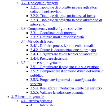
3.2. Tipologie di progetti
3.2.1. Tipologie di progetto in base agli attori
coinvolti nel servizio
3.2.2. Tipologie di progetto in base al focus
3.2.3. Tipologie di progetto in base all’ambito di
intervento
3.3. Competenze, ruoli e figure coinvolte
3.3.1. Coordinatore di progetto
3.3.2. Definire ruoli e responsabilità
3.4. Metodo di lavoro
3.4.1. Definire processi, strumenti e rituali
3.4.2. Curare la documentazione di progetto
3.4.3. Organizzare tavoli tecnici collaborativi
3.4.4. Prendere decisioni
3.5. Il processo progettuale
3.5.1. Organizzare il progetto e la sua gestione
3.5.2. Comprendere il contesto d’uso del servizio
pubblico
3.5.3. Progettare i processi e i
touchpoint
del
servizio
3.5.4. Realizzare l’interfaccia utente del servizio
3.5.5. Validare la soluzione ottenuta
4. Ricerca progettuale
4.1. Ricerca primaria
4.1.1. Interviste