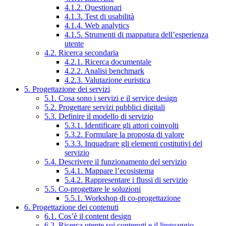
4.1.2. Questionari
4.1.3. Test di usabilità
4.1.4. Web analytics
4.1.5. Strumenti di mappatura dell’esperienza
utente
4.2. Ricerca secondaria
4.2.1. Ricerca documentale
4.2.2. Analisi benchmark
4.2.3. Valutazione euristica
5. Progettazione dei servizi
5.1. Cosa sono i servizi e il service design
5.2. Progettare servizi pubblici digitali
5.3. Definire il modello di servizio
5.3.1. Identificare gli attori coinvolti
5.3.2. Formulare la proposta di valore
5.3.3. Inquadrare gli elementi costitutivi del
servizio
5.4. Descrivere il funzionamento del servizio
5.4.1. Mappare l’ecosistema
5.4.2. Rappresentare i flussi di servizio
5.5. Co-progettare le soluzioni
5.5.1. Workshop di co-progettazione
6. Progettazione dei contenuti
6.1. Cos’è il content design
6.2. Ricerca utente sui contenuti e il linguaggio