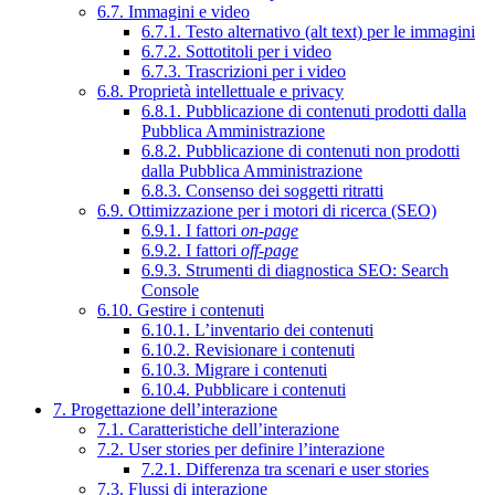
6.7. Immagini e video
6.7.1. Testo alternativo (alt text) per le immagini
6.7.2. Sottotitoli per i video
6.7.3. Trascrizioni per i video
6.8. Proprietà intellettuale e privacy
6.8.1. Pubblicazione di contenuti prodotti dalla
Pubblica Amministrazione
6.8.2. Pubblicazione di contenuti non prodotti
dalla Pubblica Amministrazione
6.8.3. Consenso dei soggetti ritratti
6.9. Ottimizzazione per i motori di ricerca (SEO)
6.9.1. I fattori
on-page
6.9.2. I fattori
off-page
6.9.3. Strumenti di diagnostica SEO: Search
Console
6.10. Gestire i contenuti
6.10.1. L’inventario dei contenuti
6.10.2. Revisionare i contenuti
6.10.3. Migrare i contenuti
6.10.4. Pubblicare i contenuti
7. Progettazione dell’interazione
7.1. Caratteristiche dell’interazione
7.2. User stories per definire l’interazione
7.2.1. Differenza tra scenari e user stories
7.3. Flussi di interazione