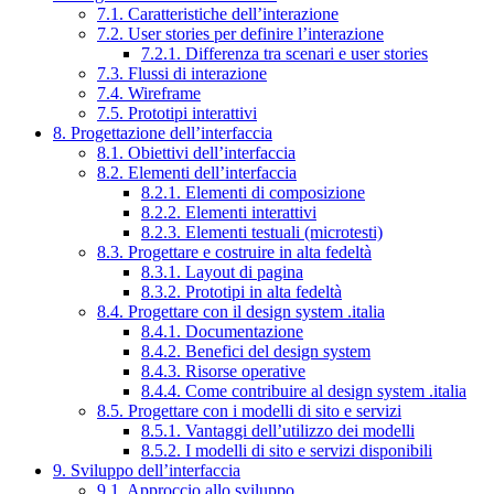
7.1. Caratteristiche dell’interazione
7.2. User stories per definire l’interazione
7.2.1. Differenza tra scenari e user stories
7.3. Flussi di interazione
7.4. Wireframe
7.5. Prototipi interattivi
8. Progettazione dell’interfaccia
8.1. Obiettivi dell’interfaccia
8.2. Elementi dell’interfaccia
8.2.1. Elementi di composizione
8.2.2. Elementi interattivi
8.2.3. Elementi testuali (microtesti)
8.3. Progettare e costruire in alta fedeltà
8.3.1. Layout di pagina
8.3.2. Prototipi in alta fedeltà
8.4. Progettare con il design system .italia
8.4.1. Documentazione
8.4.2. Benefici del design system
8.4.3. Risorse operative
8.4.4. Come contribuire al design system .italia
8.5. Progettare con i modelli di sito e servizi
8.5.1. Vantaggi dell’utilizzo dei modelli
8.5.2. I modelli di sito e servizi disponibili
9. Sviluppo dell’interfaccia
9.1. Approccio allo sviluppo