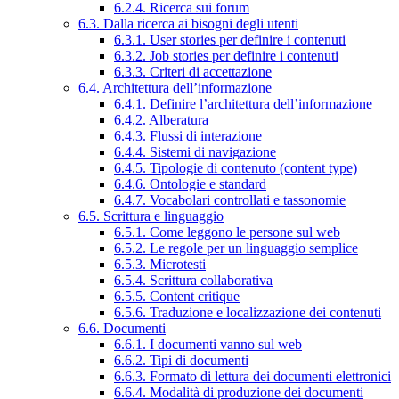
6.2.4. Ricerca sui forum
6.3. Dalla ricerca ai bisogni degli utenti
6.3.1. User stories per definire i contenuti
6.3.2. Job stories per definire i contenuti
6.3.3. Criteri di accettazione
6.4. Architettura dell’informazione
6.4.1. Definire l’architettura dell’informazione
6.4.2. Alberatura
6.4.3. Flussi di interazione
6.4.4. Sistemi di navigazione
6.4.5. Tipologie di contenuto (content type)
6.4.6. Ontologie e standard
6.4.7. Vocabolari controllati e tassonomie
6.5. Scrittura e linguaggio
6.5.1. Come leggono le persone sul web
6.5.2. Le regole per un linguaggio semplice
6.5.3. Microtesti
6.5.4. Scrittura collaborativa
6.5.5. Content critique
6.5.6. Traduzione e localizzazione dei contenuti
6.6. Documenti
6.6.1. I documenti vanno sul web
6.6.2. Tipi di documenti
6.6.3. Formato di lettura dei documenti elettronici
6.6.4. Modalità di produzione dei documenti