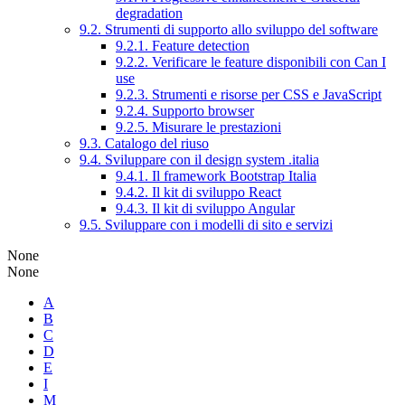
degradation
9.2. Strumenti di supporto allo sviluppo del software
9.2.1. Feature detection
9.2.2. Verificare le feature disponibili con Can I
use
9.2.3. Strumenti e risorse per CSS e JavaScript
9.2.4. Supporto browser
9.2.5. Misurare le prestazioni
9.3. Catalogo del riuso
9.4. Sviluppare con il design system .italia
9.4.1. Il framework Bootstrap Italia
9.4.2. Il kit di sviluppo React
9.4.3. Il kit di sviluppo Angular
9.5. Sviluppare con i modelli di sito e servizi
None
None
A
B
C
D
E
I
M