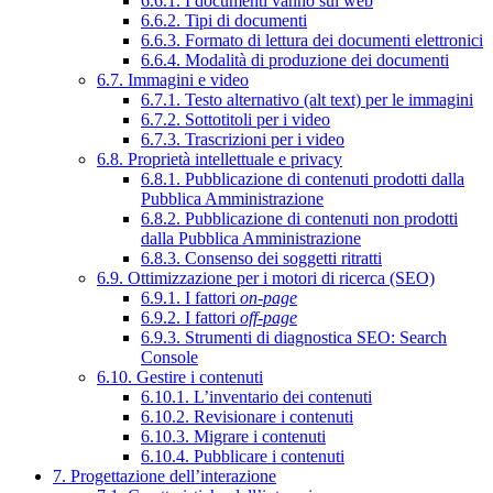
6.6.1. I documenti vanno sul web
6.6.2. Tipi di documenti
6.6.3. Formato di lettura dei documenti elettronici
6.6.4. Modalità di produzione dei documenti
6.7. Immagini e video
6.7.1. Testo alternativo (alt text) per le immagini
6.7.2. Sottotitoli per i video
6.7.3. Trascrizioni per i video
6.8. Proprietà intellettuale e privacy
6.8.1. Pubblicazione di contenuti prodotti dalla
Pubblica Amministrazione
6.8.2. Pubblicazione di contenuti non prodotti
dalla Pubblica Amministrazione
6.8.3. Consenso dei soggetti ritratti
6.9. Ottimizzazione per i motori di ricerca (SEO)
6.9.1. I fattori
on-page
6.9.2. I fattori
off-page
6.9.3. Strumenti di diagnostica SEO: Search
Console
6.10. Gestire i contenuti
6.10.1. L’inventario dei contenuti
6.10.2. Revisionare i contenuti
6.10.3. Migrare i contenuti
6.10.4. Pubblicare i contenuti
7. Progettazione dell’interazione