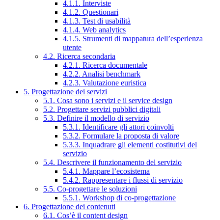
4.1.1. Interviste
4.1.2. Questionari
4.1.3. Test di usabilità
4.1.4. Web analytics
4.1.5. Strumenti di mappatura dell’esperienza
utente
4.2. Ricerca secondaria
4.2.1. Ricerca documentale
4.2.2. Analisi benchmark
4.2.3. Valutazione euristica
5. Progettazione dei servizi
5.1. Cosa sono i servizi e il service design
5.2. Progettare servizi pubblici digitali
5.3. Definire il modello di servizio
5.3.1. Identificare gli attori coinvolti
5.3.2. Formulare la proposta di valore
5.3.3. Inquadrare gli elementi costitutivi del
servizio
5.4. Descrivere il funzionamento del servizio
5.4.1. Mappare l’ecosistema
5.4.2. Rappresentare i flussi di servizio
5.5. Co-progettare le soluzioni
5.5.1. Workshop di co-progettazione
6. Progettazione dei contenuti
6.1. Cos’è il content design