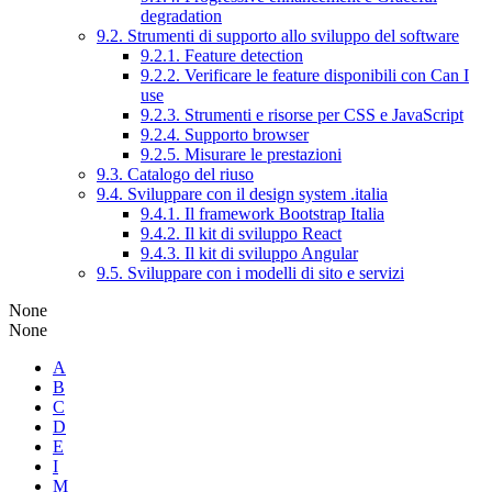
degradation
9.2. Strumenti di supporto allo sviluppo del software
9.2.1. Feature detection
9.2.2. Verificare le feature disponibili con Can I
use
9.2.3. Strumenti e risorse per CSS e JavaScript
9.2.4. Supporto browser
9.2.5. Misurare le prestazioni
9.3. Catalogo del riuso
9.4. Sviluppare con il design system .italia
9.4.1. Il framework Bootstrap Italia
9.4.2. Il kit di sviluppo React
9.4.3. Il kit di sviluppo Angular
9.5. Sviluppare con i modelli di sito e servizi
None
None
A
B
C
D
E
I
M