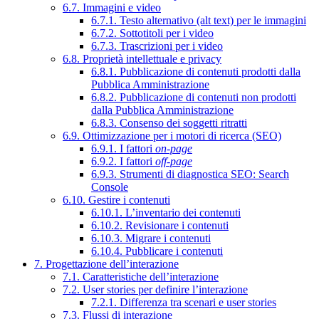
6.7. Immagini e video
6.7.1. Testo alternativo (alt text) per le immagini
6.7.2. Sottotitoli per i video
6.7.3. Trascrizioni per i video
6.8. Proprietà intellettuale e privacy
6.8.1. Pubblicazione di contenuti prodotti dalla
Pubblica Amministrazione
6.8.2. Pubblicazione di contenuti non prodotti
dalla Pubblica Amministrazione
6.8.3. Consenso dei soggetti ritratti
6.9. Ottimizzazione per i motori di ricerca (SEO)
6.9.1. I fattori
on-page
6.9.2. I fattori
off-page
6.9.3. Strumenti di diagnostica SEO: Search
Console
6.10. Gestire i contenuti
6.10.1. L’inventario dei contenuti
6.10.2. Revisionare i contenuti
6.10.3. Migrare i contenuti
6.10.4. Pubblicare i contenuti
7. Progettazione dell’interazione
7.1. Caratteristiche dell’interazione
7.2. User stories per definire l’interazione
7.2.1. Differenza tra scenari e user stories
7.3. Flussi di interazione