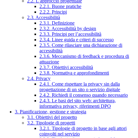
2.2. L’approccio progettuale
2.2.1. Buone pratiche
2.2.2. Principi
2.3. Accessibilità
2.3.1. Definizione
2.3.2. Accessibilità by design
2.3.3. Principi per l’accessibilità
2.3.4. Linee guida e criteri di successo
2.3.5. Come rilasciare una dichiarazione di
accessibilità
2.3.6. Meccanismo di feedback e procedura di
attuazione
2.3.7. Obiettivi accessibilità
2.3.8. Normativa e approfondimenti
2.4. Privacy
2.4.1. Come rispettare la privacy sin dalla
progettazione di un sito o servizio digitale
2.4.2. Richiedi il consenso quando necessario
2.4.3. Le basi del sito web: architettura,
informativa privacy, riferimenti DPO
3. Pianificazione, gestione e strategia
3.1. Obiettivi del progetto
3.2. Tipologie di progetti
3.2.1. Tipologie di progetto in base agli attori
coinvolti nel servizio