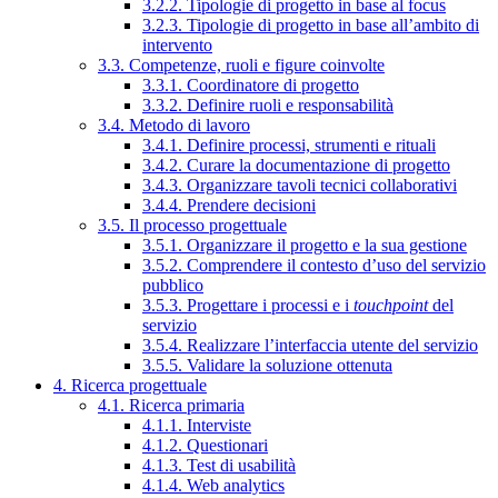
3.2.2. Tipologie di progetto in base al focus
3.2.3. Tipologie di progetto in base all’ambito di
intervento
3.3. Competenze, ruoli e figure coinvolte
3.3.1. Coordinatore di progetto
3.3.2. Definire ruoli e responsabilità
3.4. Metodo di lavoro
3.4.1. Definire processi, strumenti e rituali
3.4.2. Curare la documentazione di progetto
3.4.3. Organizzare tavoli tecnici collaborativi
3.4.4. Prendere decisioni
3.5. Il processo progettuale
3.5.1. Organizzare il progetto e la sua gestione
3.5.2. Comprendere il contesto d’uso del servizio
pubblico
3.5.3. Progettare i processi e i
touchpoint
del
servizio
3.5.4. Realizzare l’interfaccia utente del servizio
3.5.5. Validare la soluzione ottenuta
4. Ricerca progettuale
4.1. Ricerca primaria
4.1.1. Interviste
4.1.2. Questionari
4.1.3. Test di usabilità
4.1.4. Web analytics