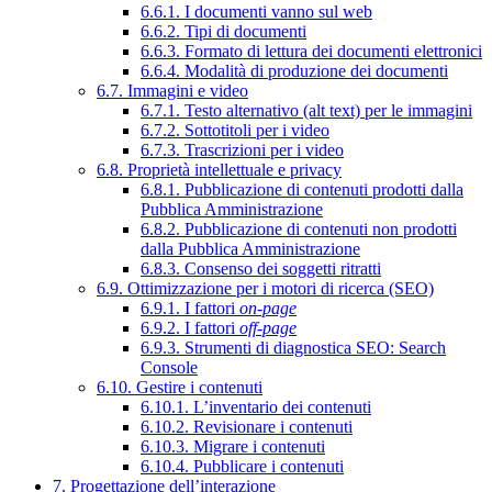
6.6.1. I documenti vanno sul web
6.6.2. Tipi di documenti
6.6.3. Formato di lettura dei documenti elettronici
6.6.4. Modalità di produzione dei documenti
6.7. Immagini e video
6.7.1. Testo alternativo (alt text) per le immagini
6.7.2. Sottotitoli per i video
6.7.3. Trascrizioni per i video
6.8. Proprietà intellettuale e privacy
6.8.1. Pubblicazione di contenuti prodotti dalla
Pubblica Amministrazione
6.8.2. Pubblicazione di contenuti non prodotti
dalla Pubblica Amministrazione
6.8.3. Consenso dei soggetti ritratti
6.9. Ottimizzazione per i motori di ricerca (SEO)
6.9.1. I fattori
on-page
6.9.2. I fattori
off-page
6.9.3. Strumenti di diagnostica SEO: Search
Console
6.10. Gestire i contenuti
6.10.1. L’inventario dei contenuti
6.10.2. Revisionare i contenuti
6.10.3. Migrare i contenuti
6.10.4. Pubblicare i contenuti
7. Progettazione dell’interazione