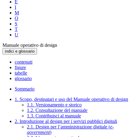
E
I
M
O
S
T
U
Manuale operativo di design
indici e glossario
contenuti
figure
tabelle
glossario
Sommario
1. Scopo, destinatari e uso del Manuale operativo di design
1.1. Versionamento e storico
1.2. Consultazione del manuale
1.3. Contribuisci al manuale
2. Introduzione al design per i servizi pubblici digitali
2.1. Design per l’amministrazione digitale (
e-
government
)