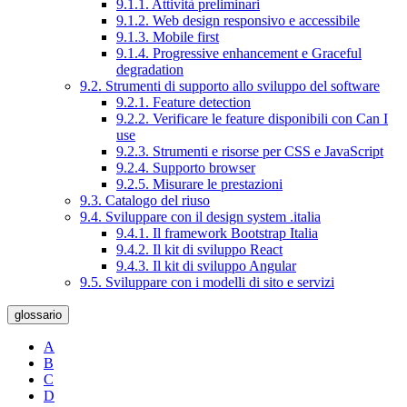
9.1.1. Attività preliminari
9.1.2. Web design responsivo e accessibile
9.1.3. Mobile first
9.1.4. Progressive enhancement e Graceful
degradation
9.2. Strumenti di supporto allo sviluppo del software
9.2.1. Feature detection
9.2.2. Verificare le feature disponibili con Can I
use
9.2.3. Strumenti e risorse per CSS e JavaScript
9.2.4. Supporto browser
9.2.5. Misurare le prestazioni
9.3. Catalogo del riuso
9.4. Sviluppare con il design system .italia
9.4.1. Il framework Bootstrap Italia
9.4.2. Il kit di sviluppo React
9.4.3. Il kit di sviluppo Angular
9.5. Sviluppare con i modelli di sito e servizi
glossario
A
B
C
D