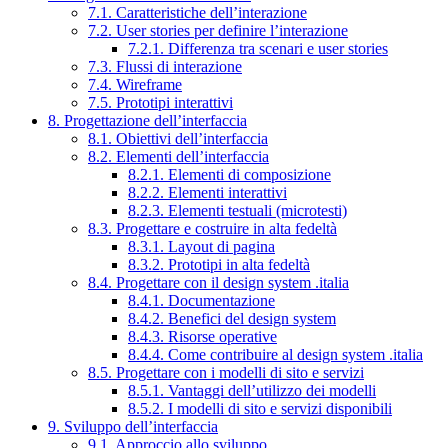
7.1. Caratteristiche dell’interazione
7.2. User stories per definire l’interazione
7.2.1. Differenza tra scenari e user stories
7.3. Flussi di interazione
7.4. Wireframe
7.5. Prototipi interattivi
8. Progettazione dell’interfaccia
8.1. Obiettivi dell’interfaccia
8.2. Elementi dell’interfaccia
8.2.1. Elementi di composizione
8.2.2. Elementi interattivi
8.2.3. Elementi testuali (microtesti)
8.3. Progettare e costruire in alta fedeltà
8.3.1. Layout di pagina
8.3.2. Prototipi in alta fedeltà
8.4. Progettare con il design system .italia
8.4.1. Documentazione
8.4.2. Benefici del design system
8.4.3. Risorse operative
8.4.4. Come contribuire al design system .italia
8.5. Progettare con i modelli di sito e servizi
8.5.1. Vantaggi dell’utilizzo dei modelli
8.5.2. I modelli di sito e servizi disponibili
9. Sviluppo dell’interfaccia
9.1. Approccio allo sviluppo