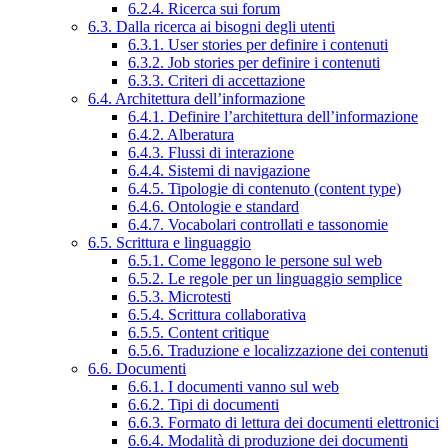
6.2.4. Ricerca sui forum
6.3. Dalla ricerca ai bisogni degli utenti
6.3.1. User stories per definire i contenuti
6.3.2. Job stories per definire i contenuti
6.3.3. Criteri di accettazione
6.4. Architettura dell’informazione
6.4.1. Definire l’architettura dell’informazione
6.4.2. Alberatura
6.4.3. Flussi di interazione
6.4.4. Sistemi di navigazione
6.4.5. Tipologie di contenuto (content type)
6.4.6. Ontologie e standard
6.4.7. Vocabolari controllati e tassonomie
6.5. Scrittura e linguaggio
6.5.1. Come leggono le persone sul web
6.5.2. Le regole per un linguaggio semplice
6.5.3. Microtesti
6.5.4. Scrittura collaborativa
6.5.5. Content critique
6.5.6. Traduzione e localizzazione dei contenuti
6.6. Documenti
6.6.1. I documenti vanno sul web
6.6.2. Tipi di documenti
6.6.3. Formato di lettura dei documenti elettronici
6.6.4. Modalità di produzione dei documenti