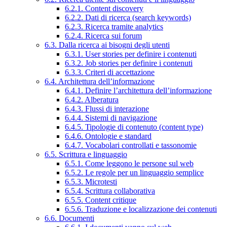
6.2.1. Content discovery
6.2.2. Dati di ricerca (search keywords)
6.2.3. Ricerca tramite analytics
6.2.4. Ricerca sui forum
6.3. Dalla ricerca ai bisogni degli utenti
6.3.1. User stories per definire i contenuti
6.3.2. Job stories per definire i contenuti
6.3.3. Criteri di accettazione
6.4. Architettura dell’informazione
6.4.1. Definire l’architettura dell’informazione
6.4.2. Alberatura
6.4.3. Flussi di interazione
6.4.4. Sistemi di navigazione
6.4.5. Tipologie di contenuto (content type)
6.4.6. Ontologie e standard
6.4.7. Vocabolari controllati e tassonomie
6.5. Scrittura e linguaggio
6.5.1. Come leggono le persone sul web
6.5.2. Le regole per un linguaggio semplice
6.5.3. Microtesti
6.5.4. Scrittura collaborativa
6.5.5. Content critique
6.5.6. Traduzione e localizzazione dei contenuti
6.6. Documenti