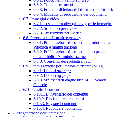
6.6.1. I documenti vanno sul web
6.6.2. Tipi di documenti
6.6.3. Formato di lettura dei documenti elettronici
6.6.4. Modalità di produzione dei documenti
6.7. Immagini e video
6.7.1. Testo alternativo (alt text) per le immagini
6.7.2. Sottotitoli per i video
6.7.3. Trascrizioni per i video
6.8. Proprietà intellettuale e privacy
6.8.1. Pubblicazione di contenuti prodotti dalla
Pubblica Amministrazione
6.8.2. Pubblicazione di contenuti non prodotti
dalla Pubblica Amministrazione
6.8.3. Consenso dei soggetti ritratti
6.9. Ottimizzazione per i motori di ricerca (SEO)
6.9.1. I fattori
on-page
6.9.2. I fattori
off-page
6.9.3. Strumenti di diagnostica SEO: Search
Console
6.10. Gestire i contenuti
6.10.1. L’inventario dei contenuti
6.10.2. Revisionare i contenuti
6.10.3. Migrare i contenuti
6.10.4. Pubblicare i contenuti
7. Progettazione dell’interazione