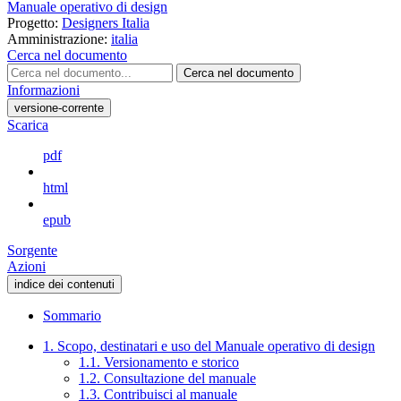
Manuale operativo di design
Progetto:
Designers Italia
Amministrazione:
italia
Cerca nel documento
Cerca nel documento
Informazioni
versione-corrente
Scarica
pdf
html
epub
Sorgente
Azioni
indice dei contenuti
Sommario
1. Scopo, destinatari e uso del Manuale operativo di design
1.1. Versionamento e storico
1.2. Consultazione del manuale
1.3. Contribuisci al manuale