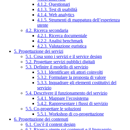
4.1.2. Questionari
4.1.3. Test di usabilità
4.1.4. Web analytics
4.1.5. Strumenti di mappatura dell’esperienza
utente
4.2. Ricerca secondaria
4.2.1. Ricerca documentale
4.2.2. Analisi benchmark
4.2.3. Valutazione euristica
5. Progettazione dei servizi
5.1. Cosa sono i servizi e il service design
5.2. Progettare servizi pubblici digitali
5.3. Definire il modello di servizio
5.3.1. Identificare gli attori coinvolti
5.3.2. Formulare la proposta di valore
5.3.3. Inquadrare gli elementi costitutivi del
servizio
5.4. Descrivere il funzionamento del servizio
5.4.1. Mappare l’ecosistema
5.4.2. Rappresentare i flussi di servizio
5.5. Co-progettare le soluzioni
5.5.1. Workshop di co-progettazione
6. Progettazione dei contenuti
6.1. Cos’è il content design
6.2. Ricerca utente sui contenuti e il linguaggio