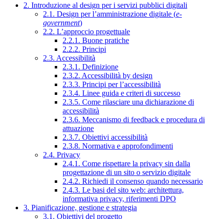
2. Introduzione al design per i servizi pubblici digitali
2.1. Design per l’amministrazione digitale (
e-
government
)
2.2. L’approccio progettuale
2.2.1. Buone pratiche
2.2.2. Principi
2.3. Accessibilità
2.3.1. Definizione
2.3.2. Accessibilità by design
2.3.3. Principi per l’accessibilità
2.3.4. Linee guida e criteri di successo
2.3.5. Come rilasciare una dichiarazione di
accessibilità
2.3.6. Meccanismo di feedback e procedura di
attuazione
2.3.7. Obiettivi accessibilità
2.3.8. Normativa e approfondimenti
2.4. Privacy
2.4.1. Come rispettare la privacy sin dalla
progettazione di un sito o servizio digitale
2.4.2. Richiedi il consenso quando necessario
2.4.3. Le basi del sito web: architettura,
informativa privacy, riferimenti DPO
3. Pianificazione, gestione e strategia
3.1. Obiettivi del progetto