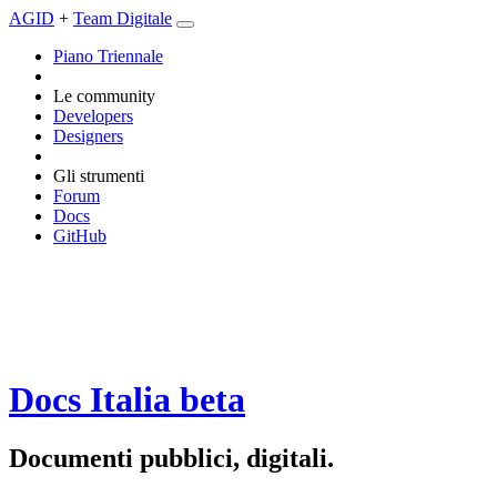
AGID
+
Team Digitale
Piano Triennale
Le community
Developers
Designers
Gli strumenti
Forum
Docs
GitHub
Docs Italia
beta
Documenti pubblici, digitali.