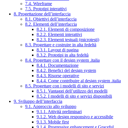
7.4. Wireframe
7.5. Prototipi interattivi
8. Progettazione dell’interfaccia
8.1. Obiettivi dell’interfaccia
8.2. Elementi dell’interfaccia
8.2.1. Elementi di composizione
8.2.2. Elementi interattivi
8.2.3. Elementi testuali (microtesti)
8.3. Progettare e costruire in alta fedeltà
8.3.1. Layout di pagina
8.3.2. Prototipi in alta fedeltà
8.4. Progettare con il design system .italia
8.4.1. Documentazione
8.4.2. Benefici del design system
8.4.3. Risorse operative
8.4.4. Come contribuire al design system .italia
8.5. Progettare con i modelli di sito e servizi
8.5.1. Vantaggi dell’utilizzo dei modelli
8.5.2. I modelli di sito e servizi disponibili
9. Sviluppo dell’interfaccia
9.1. Approccio allo sviluppo
9.1.1. Attività preliminari
9.1.2. Web design responsivo e accessibile
9.1.3. Mobile first
9.1.4. Progressive enhancement e Graceful