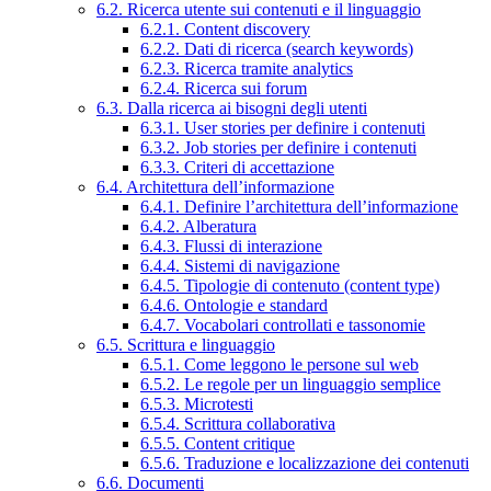
6.2. Ricerca utente sui contenuti e il linguaggio
6.2.1. Content discovery
6.2.2. Dati di ricerca (search keywords)
6.2.3. Ricerca tramite analytics
6.2.4. Ricerca sui forum
6.3. Dalla ricerca ai bisogni degli utenti
6.3.1. User stories per definire i contenuti
6.3.2. Job stories per definire i contenuti
6.3.3. Criteri di accettazione
6.4. Architettura dell’informazione
6.4.1. Definire l’architettura dell’informazione
6.4.2. Alberatura
6.4.3. Flussi di interazione
6.4.4. Sistemi di navigazione
6.4.5. Tipologie di contenuto (content type)
6.4.6. Ontologie e standard
6.4.7. Vocabolari controllati e tassonomie
6.5. Scrittura e linguaggio
6.5.1. Come leggono le persone sul web
6.5.2. Le regole per un linguaggio semplice
6.5.3. Microtesti
6.5.4. Scrittura collaborativa
6.5.5. Content critique
6.5.6. Traduzione e localizzazione dei contenuti
6.6. Documenti