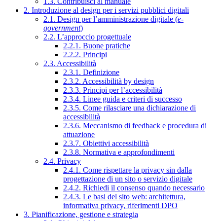
1.3. Contribuisci al manuale
2. Introduzione al design per i servizi pubblici digitali
2.1. Design per l’amministrazione digitale (
e-
government
)
2.2. L’approccio progettuale
2.2.1. Buone pratiche
2.2.2. Principi
2.3. Accessibilità
2.3.1. Definizione
2.3.2. Accessibilità by design
2.3.3. Principi per l’accessibilità
2.3.4. Linee guida e criteri di successo
2.3.5. Come rilasciare una dichiarazione di
accessibilità
2.3.6. Meccanismo di feedback e procedura di
attuazione
2.3.7. Obiettivi accessibilità
2.3.8. Normativa e approfondimenti
2.4. Privacy
2.4.1. Come rispettare la privacy sin dalla
progettazione di un sito o servizio digitale
2.4.2. Richiedi il consenso quando necessario
2.4.3. Le basi del sito web: architettura,
informativa privacy, riferimenti DPO
3. Pianificazione, gestione e strategia