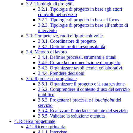
3.2. Tipologie di progetti
3.2.1. Tipologie di progetto in base agli attori
coinvolti nel servizio
3.2.2. Tipologie di progetto in base al focus
3.2.3. Tipologie di progetto in base all’ambito di
intervento
3.3. Competenze, ruoli e figure coinvolte
3.3.1. Coordinatore di progetto
3.3.2. Definire ruoli e responsabilità
3.4. Metodo di lavoro
3.4.1. Definire processi, strumenti e rituali
3.4.2. Curare la documentazione di progetto
3.4.3. Organizzare tavoli tecnici collaborativi
3.4.4. Prendere decisioni
3.5. Il processo progettuale
3.5.1. Organizzare il progetto e la sua gestione
3.5.2. Comprendere il contesto d’uso del servizio
pubblico
3.5.3. Progettare i processi e i
touchpoint
del
servizio
3.5.4. Realizzare l’interfaccia utente del servizio
3.5.5. Validare la soluzione ottenuta
4. Ricerca progettuale
4.1. Ricerca primaria
4.1.1. Interviste