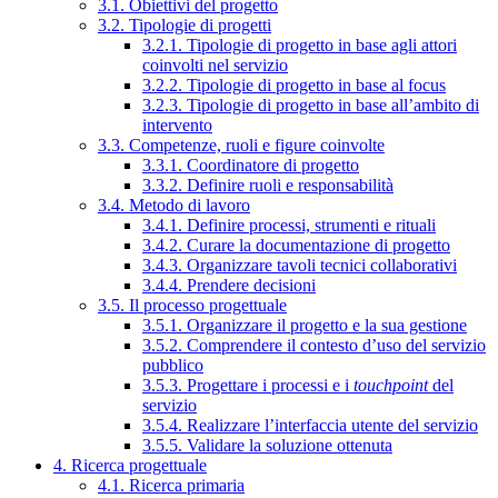
3.1. Obiettivi del progetto
3.2. Tipologie di progetti
3.2.1. Tipologie di progetto in base agli attori
coinvolti nel servizio
3.2.2. Tipologie di progetto in base al focus
3.2.3. Tipologie di progetto in base all’ambito di
intervento
3.3. Competenze, ruoli e figure coinvolte
3.3.1. Coordinatore di progetto
3.3.2. Definire ruoli e responsabilità
3.4. Metodo di lavoro
3.4.1. Definire processi, strumenti e rituali
3.4.2. Curare la documentazione di progetto
3.4.3. Organizzare tavoli tecnici collaborativi
3.4.4. Prendere decisioni
3.5. Il processo progettuale
3.5.1. Organizzare il progetto e la sua gestione
3.5.2. Comprendere il contesto d’uso del servizio
pubblico
3.5.3. Progettare i processi e i
touchpoint
del
servizio
3.5.4. Realizzare l’interfaccia utente del servizio
3.5.5. Validare la soluzione ottenuta
4. Ricerca progettuale
4.1. Ricerca primaria