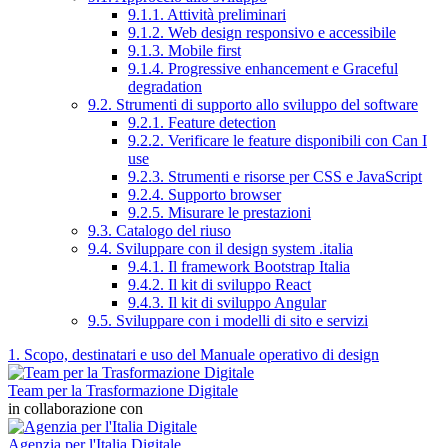
9.1.1. Attività preliminari
9.1.2. Web design responsivo e accessibile
9.1.3. Mobile first
9.1.4. Progressive enhancement e Graceful
degradation
9.2. Strumenti di supporto allo sviluppo del software
9.2.1. Feature detection
9.2.2. Verificare le feature disponibili con Can I
use
9.2.3. Strumenti e risorse per CSS e JavaScript
9.2.4. Supporto browser
9.2.5. Misurare le prestazioni
9.3. Catalogo del riuso
9.4. Sviluppare con il design system .italia
9.4.1. Il framework Bootstrap Italia
9.4.2. Il kit di sviluppo React
9.4.3. Il kit di sviluppo Angular
9.5. Sviluppare con i modelli di sito e servizi
1. Scopo, destinatari e uso del Manuale operativo di design
Team per la Trasformazione Digitale
in collaborazione con
Agenzia per l'Italia Digitale