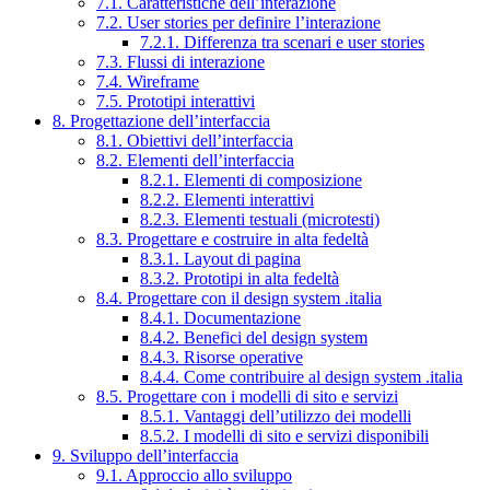
7.1. Caratteristiche dell’interazione
7.2. User stories per definire l’interazione
7.2.1. Differenza tra scenari e user stories
7.3. Flussi di interazione
7.4. Wireframe
7.5. Prototipi interattivi
8. Progettazione dell’interfaccia
8.1. Obiettivi dell’interfaccia
8.2. Elementi dell’interfaccia
8.2.1. Elementi di composizione
8.2.2. Elementi interattivi
8.2.3. Elementi testuali (microtesti)
8.3. Progettare e costruire in alta fedeltà
8.3.1. Layout di pagina
8.3.2. Prototipi in alta fedeltà
8.4. Progettare con il design system .italia
8.4.1. Documentazione
8.4.2. Benefici del design system
8.4.3. Risorse operative
8.4.4. Come contribuire al design system .italia
8.5. Progettare con i modelli di sito e servizi
8.5.1. Vantaggi dell’utilizzo dei modelli
8.5.2. I modelli di sito e servizi disponibili
9. Sviluppo dell’interfaccia
9.1. Approccio allo sviluppo