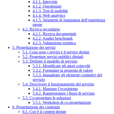
4.1.1. Interviste
4.1.2. Questionari
4.1.3. Test di usabilità
4.1.4. Web analytics
4.1.5. Strumenti di mappatura dell’esperienza
utente
4.2. Ricerca secondaria
4.2.1. Ricerca documentale
4.2.2. Analisi benchmark
4.2.3. Valutazione euristica
5. Progettazione dei servizi
5.1. Cosa sono i servizi e il service design
5.2. Progettare servizi pubblici digitali
5.3. Definire il modello di servizio
5.3.1. Identificare gli attori coinvolti
5.3.2. Formulare la proposta di valore
5.3.3. Inquadrare gli elementi costitutivi del
servizio
5.4. Descrivere il funzionamento del servizio
5.4.1. Mappare l’ecosistema
5.4.2. Rappresentare i flussi di servizio
5.5. Co-progettare le soluzioni
5.5.1. Workshop di co-progettazione
6. Progettazione dei contenuti
6.1. Cos’è il content design