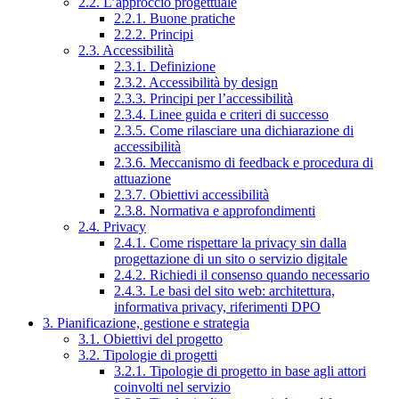
2.2. L’approccio progettuale
2.2.1. Buone pratiche
2.2.2. Principi
2.3. Accessibilità
2.3.1. Definizione
2.3.2. Accessibilità by design
2.3.3. Principi per l’accessibilità
2.3.4. Linee guida e criteri di successo
2.3.5. Come rilasciare una dichiarazione di
accessibilità
2.3.6. Meccanismo di feedback e procedura di
attuazione
2.3.7. Obiettivi accessibilità
2.3.8. Normativa e approfondimenti
2.4. Privacy
2.4.1. Come rispettare la privacy sin dalla
progettazione di un sito o servizio digitale
2.4.2. Richiedi il consenso quando necessario
2.4.3. Le basi del sito web: architettura,
informativa privacy, riferimenti DPO
3. Pianificazione, gestione e strategia
3.1. Obiettivi del progetto
3.2. Tipologie di progetti
3.2.1. Tipologie di progetto in base agli attori
coinvolti nel servizio