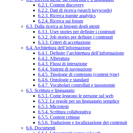
6.2.1. Content discovery
6.2.2. Dati di ricerca (search keywords)
6.2.3. Ricerca tramite analytics
6.2.4. Ricerca sui forum
6.3. Dalla ricerca ai bisogni degli utenti
6.3.1. User stories per definire i contenuti
6.3.2. Job stories per definire i contenuti
6.3.3. Criteri di accettazione
6.4. Architettura dell’informazione
6.4.1. Definire l’architettura dell’informazione
6.4.2. Alberatura
6.4.3. Flussi di interazione
6.4.4. Sistemi di navigazione
6.4.5. Tipologie di contenuto (content type)
6.4.6. Ontologie e standard
6.4.7. Vocabolari controllati e tassonomie
6.5. Scrittura e linguaggio
6.5.1. Come leggono le persone sul web
6.5.2. Le regole per un linguaggio semplice
6.5.3. Microtesti
6.5.4. Scrittura collaborativa
6.5.5. Content critique
6.5.6. Traduzione e localizzazione dei contenuti
6.6. Documenti