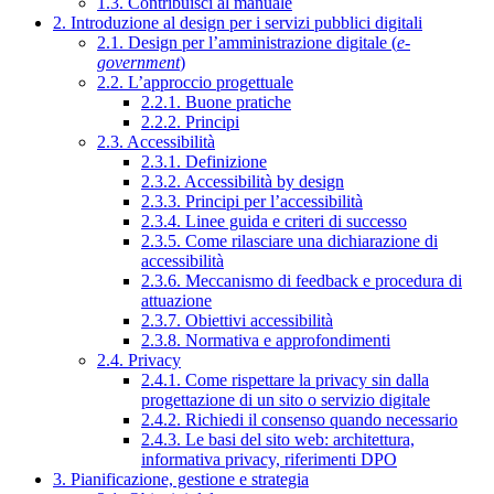
1.3. Contribuisci al manuale
2. Introduzione al design per i servizi pubblici digitali
2.1. Design per l’amministrazione digitale (
e-
government
)
2.2. L’approccio progettuale
2.2.1. Buone pratiche
2.2.2. Principi
2.3. Accessibilità
2.3.1. Definizione
2.3.2. Accessibilità by design
2.3.3. Principi per l’accessibilità
2.3.4. Linee guida e criteri di successo
2.3.5. Come rilasciare una dichiarazione di
accessibilità
2.3.6. Meccanismo di feedback e procedura di
attuazione
2.3.7. Obiettivi accessibilità
2.3.8. Normativa e approfondimenti
2.4. Privacy
2.4.1. Come rispettare la privacy sin dalla
progettazione di un sito o servizio digitale
2.4.2. Richiedi il consenso quando necessario
2.4.3. Le basi del sito web: architettura,
informativa privacy, riferimenti DPO
3. Pianificazione, gestione e strategia