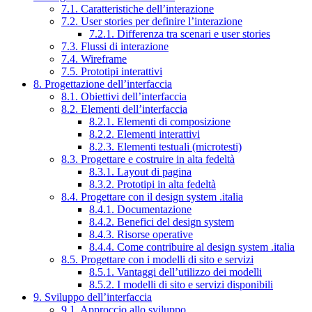
7.1. Caratteristiche dell’interazione
7.2. User stories per definire l’interazione
7.2.1. Differenza tra scenari e user stories
7.3. Flussi di interazione
7.4. Wireframe
7.5. Prototipi interattivi
8. Progettazione dell’interfaccia
8.1. Obiettivi dell’interfaccia
8.2. Elementi dell’interfaccia
8.2.1. Elementi di composizione
8.2.2. Elementi interattivi
8.2.3. Elementi testuali (microtesti)
8.3. Progettare e costruire in alta fedeltà
8.3.1. Layout di pagina
8.3.2. Prototipi in alta fedeltà
8.4. Progettare con il design system .italia
8.4.1. Documentazione
8.4.2. Benefici del design system
8.4.3. Risorse operative
8.4.4. Come contribuire al design system .italia
8.5. Progettare con i modelli di sito e servizi
8.5.1. Vantaggi dell’utilizzo dei modelli
8.5.2. I modelli di sito e servizi disponibili
9. Sviluppo dell’interfaccia
9.1. Approccio allo sviluppo