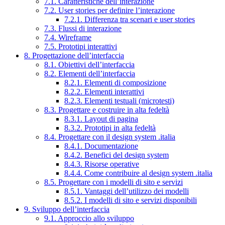
7.1. Caratteristiche dell’interazione
7.2. User stories per definire l’interazione
7.2.1. Differenza tra scenari e user stories
7.3. Flussi di interazione
7.4. Wireframe
7.5. Prototipi interattivi
8. Progettazione dell’interfaccia
8.1. Obiettivi dell’interfaccia
8.2. Elementi dell’interfaccia
8.2.1. Elementi di composizione
8.2.2. Elementi interattivi
8.2.3. Elementi testuali (microtesti)
8.3. Progettare e costruire in alta fedeltà
8.3.1. Layout di pagina
8.3.2. Prototipi in alta fedeltà
8.4. Progettare con il design system .italia
8.4.1. Documentazione
8.4.2. Benefici del design system
8.4.3. Risorse operative
8.4.4. Come contribuire al design system .italia
8.5. Progettare con i modelli di sito e servizi
8.5.1. Vantaggi dell’utilizzo dei modelli
8.5.2. I modelli di sito e servizi disponibili
9. Sviluppo dell’interfaccia
9.1. Approccio allo sviluppo