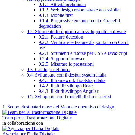
9.1.1. Attività preliminari
9.1.2. Web design responsivo e accessibile
9.1.3. Mobile first
9.1.4. Progressive enhancement e Graceful
degradation
9.2. Strumenti di supporto allo sviluppo del software
9.2.1. Feature detection
9.2.2. Verificare le feature disponibili con Can I
use
9.2.3. Strumenti e risorse per CSS e JavaScript
9.2.4. Supporto browser
9.2.5. Misurare le prestazioni
9.3. Catalogo del riuso
9.4. Sviluppare con il design system .italia
9.4.1. Il framework Bootstrap Italia
9.4.2. Il kit di sviluppo React
9.4.3. Il kit di sviluppo Angular
9.5. Sviluppare con i modelli di sito e servizi
1. Scopo, destinatari e uso del Manuale operativo di design
Team per la Trasformazione Digitale
in collaborazione con
Agenzia per l'Italia Digitale