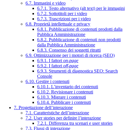
6.7. Immagini e video
6.7.1. Testo alternativo (alt text) per le immagini
6.7.2. Sottotitoli per i video
6.7.3. Trascrizioni per i video
6.8. Proprietà intellettuale e privacy
6.8.1. Pubblicazione di contenuti prodotti dalla
Pubblica Amministrazione
6.8.2. Pubblicazione di contenuti non prodotti
dalla Pubblica Amministrazione
6.8.3. Consenso dei soggetti ritratti
6.9. Ottimizzazione per i motori di ricerca (SEO)
6.9.1. I fattori
on-page
6.9.2. I fattori
off-page
6.9.3. Strumenti di diagnostica SEO: Search
Console
6.10. Gestire i contenuti
6.10.1. L’inventario dei contenuti
6.10.2. Revisionare i contenuti
6.10.3. Migrare i contenuti
6.10.4. Pubblicare i contenuti
7. Progettazione dell’interazione
7.1. Caratteristiche dell’interazione
7.2. User stories per definire l’interazione
7.2.1. Differenza tra scenari e user stories
7.3. Flussi di interazione