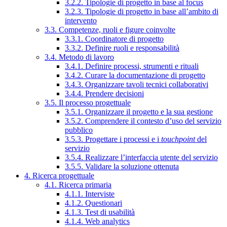
3.2.2. Tipologie di progetto in base al focus
3.2.3. Tipologie di progetto in base all’ambito di
intervento
3.3. Competenze, ruoli e figure coinvolte
3.3.1. Coordinatore di progetto
3.3.2. Definire ruoli e responsabilità
3.4. Metodo di lavoro
3.4.1. Definire processi, strumenti e rituali
3.4.2. Curare la documentazione di progetto
3.4.3. Organizzare tavoli tecnici collaborativi
3.4.4. Prendere decisioni
3.5. Il processo progettuale
3.5.1. Organizzare il progetto e la sua gestione
3.5.2. Comprendere il contesto d’uso del servizio
pubblico
3.5.3. Progettare i processi e i
touchpoint
del
servizio
3.5.4. Realizzare l’interfaccia utente del servizio
3.5.5. Validare la soluzione ottenuta
4. Ricerca progettuale
4.1. Ricerca primaria
4.1.1. Interviste
4.1.2. Questionari
4.1.3. Test di usabilità
4.1.4. Web analytics