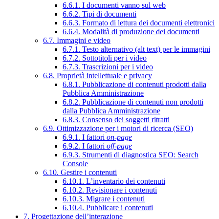
6.6.1. I documenti vanno sul web
6.6.2. Tipi di documenti
6.6.3. Formato di lettura dei documenti elettronici
6.6.4. Modalità di produzione dei documenti
6.7. Immagini e video
6.7.1. Testo alternativo (alt text) per le immagini
6.7.2. Sottotitoli per i video
6.7.3. Trascrizioni per i video
6.8. Proprietà intellettuale e privacy
6.8.1. Pubblicazione di contenuti prodotti dalla
Pubblica Amministrazione
6.8.2. Pubblicazione di contenuti non prodotti
dalla Pubblica Amministrazione
6.8.3. Consenso dei soggetti ritratti
6.9. Ottimizzazione per i motori di ricerca (SEO)
6.9.1. I fattori
on-page
6.9.2. I fattori
off-page
6.9.3. Strumenti di diagnostica SEO: Search
Console
6.10. Gestire i contenuti
6.10.1. L’inventario dei contenuti
6.10.2. Revisionare i contenuti
6.10.3. Migrare i contenuti
6.10.4. Pubblicare i contenuti
7. Progettazione dell’interazione