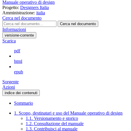
Manuale operativo di design
Progetto:
Designers Italia
Amministrazione:
italia
Cerca nel documento
Cerca nel documento
Informazioni
versione-corrente
Scarica
pdf
html
epub
Sorgente
Azioni
indice dei contenuti
Sommario
1. Scopo, destinatari e uso del Manuale operativo di design
1.1. Versionamento e storico
1.2. Consultazione del manuale
1.3. Contribuisci al manuale