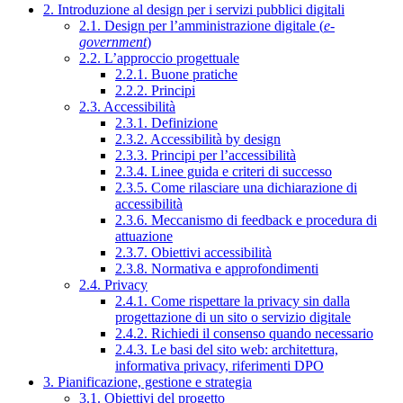
2. Introduzione al design per i servizi pubblici digitali
2.1. Design per l’amministrazione digitale (
e-
government
)
2.2. L’approccio progettuale
2.2.1. Buone pratiche
2.2.2. Principi
2.3. Accessibilità
2.3.1. Definizione
2.3.2. Accessibilità by design
2.3.3. Principi per l’accessibilità
2.3.4. Linee guida e criteri di successo
2.3.5. Come rilasciare una dichiarazione di
accessibilità
2.3.6. Meccanismo di feedback e procedura di
attuazione
2.3.7. Obiettivi accessibilità
2.3.8. Normativa e approfondimenti
2.4. Privacy
2.4.1. Come rispettare la privacy sin dalla
progettazione di un sito o servizio digitale
2.4.2. Richiedi il consenso quando necessario
2.4.3. Le basi del sito web: architettura,
informativa privacy, riferimenti DPO
3. Pianificazione, gestione e strategia
3.1. Obiettivi del progetto