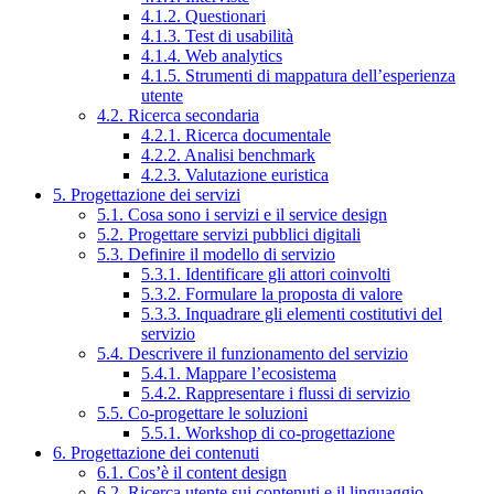
4.1.2. Questionari
4.1.3. Test di usabilità
4.1.4. Web analytics
4.1.5. Strumenti di mappatura dell’esperienza
utente
4.2. Ricerca secondaria
4.2.1. Ricerca documentale
4.2.2. Analisi benchmark
4.2.3. Valutazione euristica
5. Progettazione dei servizi
5.1. Cosa sono i servizi e il service design
5.2. Progettare servizi pubblici digitali
5.3. Definire il modello di servizio
5.3.1. Identificare gli attori coinvolti
5.3.2. Formulare la proposta di valore
5.3.3. Inquadrare gli elementi costitutivi del
servizio
5.4. Descrivere il funzionamento del servizio
5.4.1. Mappare l’ecosistema
5.4.2. Rappresentare i flussi di servizio
5.5. Co-progettare le soluzioni
5.5.1. Workshop di co-progettazione
6. Progettazione dei contenuti
6.1. Cos’è il content design
6.2. Ricerca utente sui contenuti e il linguaggio