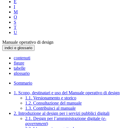
E
I
M
O
S
T
U
Manuale operativo di design
indici e glossario
contenuti
figure
tabelle
glossario
Sommario
1. Scopo, destinatari e uso del Manuale operativo di design
1.1. Versionamento e storico
1.2. Consultazione del manuale
1.3. Contribuisci al manuale
2. Introduzione al design per i servizi pubblici digitali
2.1. Design per l’amministrazione digitale (
e-
government
)