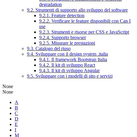
degradation
9.2. Strumenti di supporto allo sviluppo del software
9.2.1. Feature detection
9.2.2. Verificare le feature disponibili con Can I
use
9.2.3. Strumenti e risorse per CSS e JavaScript
9.2.4. Supporto browser
9.2.5. Misurare le prestazioni
9.3. Catalogo del riuso
9.4. Sviluppare con il design system .italia
9.4.1. Il framework Bootstrap Italia
9.4.2. Il kit di sviluppo React
9.4.3. Il kit di sviluppo Angular
9.5. Sviluppare con i modelli di sito e servizi
None
None
A
B
C
D
E
I
M