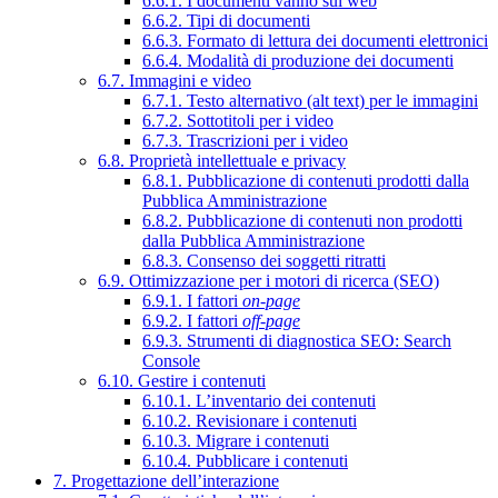
6.6.1. I documenti vanno sul web
6.6.2. Tipi di documenti
6.6.3. Formato di lettura dei documenti elettronici
6.6.4. Modalità di produzione dei documenti
6.7. Immagini e video
6.7.1. Testo alternativo (alt text) per le immagini
6.7.2. Sottotitoli per i video
6.7.3. Trascrizioni per i video
6.8. Proprietà intellettuale e privacy
6.8.1. Pubblicazione di contenuti prodotti dalla
Pubblica Amministrazione
6.8.2. Pubblicazione di contenuti non prodotti
dalla Pubblica Amministrazione
6.8.3. Consenso dei soggetti ritratti
6.9. Ottimizzazione per i motori di ricerca (SEO)
6.9.1. I fattori
on-page
6.9.2. I fattori
off-page
6.9.3. Strumenti di diagnostica SEO: Search
Console
6.10. Gestire i contenuti
6.10.1. L’inventario dei contenuti
6.10.2. Revisionare i contenuti
6.10.3. Migrare i contenuti
6.10.4. Pubblicare i contenuti
7. Progettazione dell’interazione