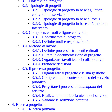
3.1. Obiettivi del progetto
3.2. Tipologie di progetti
3.2.1. Tipologie di progetto in base agli attori
coinvolti nel servizio
3.2.2. Tipologie di progetto in base al focus
3.2.3. Tipologie di progetto in base all’ambito di
intervento
3.3. Competenze, ruoli e figure coinvolte
3.3.1. Coordinatore di progetto
3.3.2. Definire ruoli e responsabilità
3.4. Metodo di lavoro
3.4.1. Definire processi, strumenti e rituali
3.4.2. Curare la documentazione di progetto
3.4.3. Organizzare tavoli tecnici collaborativi
3.4.4. Prendere decisioni
3.5. Il processo progettuale
3.5.1. Organizzare il progetto e la sua gestione
3.5.2. Comprendere il contesto d’uso del servizio
pubblico
3.5.3. Progettare i processi e i
touchpoint
del
servizio
3.5.4. Realizzare l’interfaccia utente del servizio
3.5.5. Validare la soluzione ottenuta
4. Ricerca progettuale
4.1. Ricerca primaria