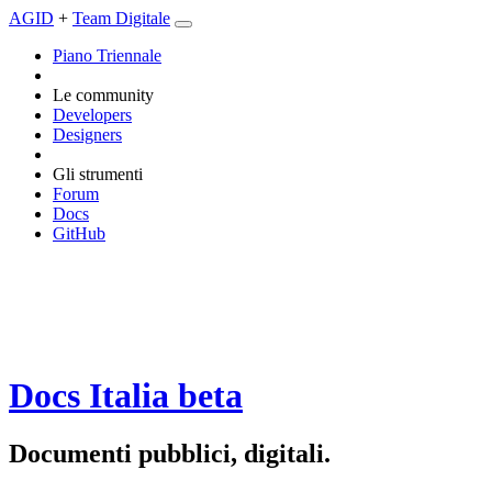
AGID
+
Team Digitale
Piano Triennale
Le community
Developers
Designers
Gli strumenti
Forum
Docs
GitHub
Docs Italia
beta
Documenti pubblici, digitali.