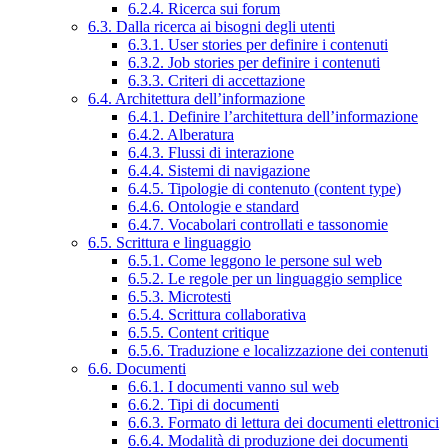
6.2.4. Ricerca sui forum
6.3. Dalla ricerca ai bisogni degli utenti
6.3.1. User stories per definire i contenuti
6.3.2. Job stories per definire i contenuti
6.3.3. Criteri di accettazione
6.4. Architettura dell’informazione
6.4.1. Definire l’architettura dell’informazione
6.4.2. Alberatura
6.4.3. Flussi di interazione
6.4.4. Sistemi di navigazione
6.4.5. Tipologie di contenuto (content type)
6.4.6. Ontologie e standard
6.4.7. Vocabolari controllati e tassonomie
6.5. Scrittura e linguaggio
6.5.1. Come leggono le persone sul web
6.5.2. Le regole per un linguaggio semplice
6.5.3. Microtesti
6.5.4. Scrittura collaborativa
6.5.5. Content critique
6.5.6. Traduzione e localizzazione dei contenuti
6.6. Documenti
6.6.1. I documenti vanno sul web
6.6.2. Tipi di documenti
6.6.3. Formato di lettura dei documenti elettronici
6.6.4. Modalità di produzione dei documenti