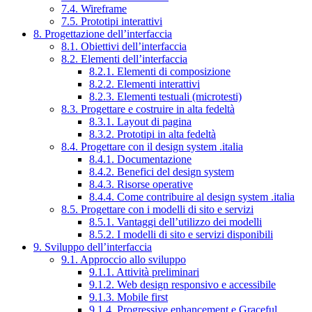
7.4. Wireframe
7.5. Prototipi interattivi
8. Progettazione dell’interfaccia
8.1. Obiettivi dell’interfaccia
8.2. Elementi dell’interfaccia
8.2.1. Elementi di composizione
8.2.2. Elementi interattivi
8.2.3. Elementi testuali (microtesti)
8.3. Progettare e costruire in alta fedeltà
8.3.1. Layout di pagina
8.3.2. Prototipi in alta fedeltà
8.4. Progettare con il design system .italia
8.4.1. Documentazione
8.4.2. Benefici del design system
8.4.3. Risorse operative
8.4.4. Come contribuire al design system .italia
8.5. Progettare con i modelli di sito e servizi
8.5.1. Vantaggi dell’utilizzo dei modelli
8.5.2. I modelli di sito e servizi disponibili
9. Sviluppo dell’interfaccia
9.1. Approccio allo sviluppo
9.1.1. Attività preliminari
9.1.2. Web design responsivo e accessibile
9.1.3. Mobile first
9.1.4. Progressive enhancement e Graceful