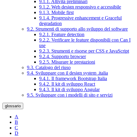
9.1.1. Attività preliminari
9.1.2. Web design responsivo e accessibile
9.1.3. Mobile first
9.1.4. Progressive enhancement e Graceful
degradation
9.2. Strumenti di supporto allo sviluppo del software
9.2.1. Feature detection
9.2.2. Verificare le feature disponibili con Can I
use
9.2.3. Strumenti e risorse per CSS e JavaScript
9.2.4. Supporto browser
9.2.5. Misurare le prestazioni
9.3. Catalogo del riuso
9.4. Sviluppare con il design system .italia
9.4.1. Il framework Bootstrap Italia
9.4.2. Il kit di sviluppo React
9.4.3. Il kit di sviluppo Angular
9.5. Sviluppare con i modelli di sito e servizi
glossario
A
B
C
D