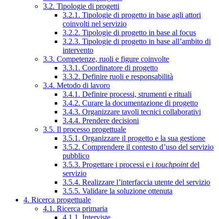
3.2. Tipologie di progetti
3.2.1. Tipologie di progetto in base agli attori
coinvolti nel servizio
3.2.2. Tipologie di progetto in base al focus
3.2.3. Tipologie di progetto in base all’ambito di
intervento
3.3. Competenze, ruoli e figure coinvolte
3.3.1. Coordinatore di progetto
3.3.2. Definire ruoli e responsabilità
3.4. Metodo di lavoro
3.4.1. Definire processi, strumenti e rituali
3.4.2. Curare la documentazione di progetto
3.4.3. Organizzare tavoli tecnici collaborativi
3.4.4. Prendere decisioni
3.5. Il processo progettuale
3.5.1. Organizzare il progetto e la sua gestione
3.5.2. Comprendere il contesto d’uso del servizio
pubblico
3.5.3. Progettare i processi e i
touchpoint
del
servizio
3.5.4. Realizzare l’interfaccia utente del servizio
3.5.5. Validare la soluzione ottenuta
4. Ricerca progettuale
4.1. Ricerca primaria
4.1.1. Interviste