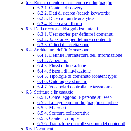
6.2. Ricerca utente sui contenuti e il linguaggio
6.2.1. Content discovery
6.2.2. Dati di ricerca (search keywords)
6.2.3. Ricerca tramite analytics
6.2.4. Ricerca sui forum
6.3. Dalla ricerca ai bisogni degli utenti
6.3.1. User stories per definire i contenuti
6.3.2. Job stories per definire i contenuti
6.3.3. Criteri di accettazione
6.4. Architettura dell’informazione
6.4.1. Definire l’architettura dell’informazione
6.4.2. Alberatura
6.4.3. Flussi di interazione
6.4.4. Sistemi di navigazione
6.4.5. Tipologie di contenuto (content type)
6.4.6. Ontologie e standard
6.4.7. Vocabolari controllati e tassonomie
6.5. Scrittura e linguaggio
6.5.1. Come leggono le persone sul web
6.5.2. Le regole per un linguaggio semplice
6.5.3. Microtesti
6.5.4. Scrittura collaborativa
6.5.5. Content critique
6.5.6. Traduzione e localizzazione dei contenuti
6.6. Documenti