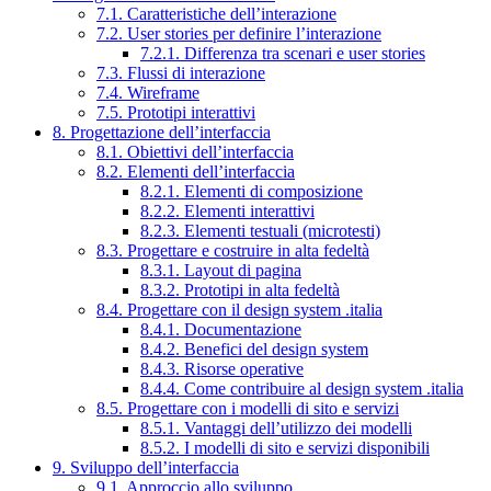
7.1. Caratteristiche dell’interazione
7.2. User stories per definire l’interazione
7.2.1. Differenza tra scenari e user stories
7.3. Flussi di interazione
7.4. Wireframe
7.5. Prototipi interattivi
8. Progettazione dell’interfaccia
8.1. Obiettivi dell’interfaccia
8.2. Elementi dell’interfaccia
8.2.1. Elementi di composizione
8.2.2. Elementi interattivi
8.2.3. Elementi testuali (microtesti)
8.3. Progettare e costruire in alta fedeltà
8.3.1. Layout di pagina
8.3.2. Prototipi in alta fedeltà
8.4. Progettare con il design system .italia
8.4.1. Documentazione
8.4.2. Benefici del design system
8.4.3. Risorse operative
8.4.4. Come contribuire al design system .italia
8.5. Progettare con i modelli di sito e servizi
8.5.1. Vantaggi dell’utilizzo dei modelli
8.5.2. I modelli di sito e servizi disponibili
9. Sviluppo dell’interfaccia
9.1. Approccio allo sviluppo