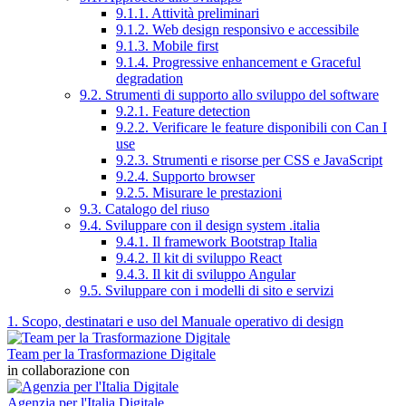
9.1.1. Attività preliminari
9.1.2. Web design responsivo e accessibile
9.1.3. Mobile first
9.1.4. Progressive enhancement e Graceful
degradation
9.2. Strumenti di supporto allo sviluppo del software
9.2.1. Feature detection
9.2.2. Verificare le feature disponibili con Can I
use
9.2.3. Strumenti e risorse per CSS e JavaScript
9.2.4. Supporto browser
9.2.5. Misurare le prestazioni
9.3. Catalogo del riuso
9.4. Sviluppare con il design system .italia
9.4.1. Il framework Bootstrap Italia
9.4.2. Il kit di sviluppo React
9.4.3. Il kit di sviluppo Angular
9.5. Sviluppare con i modelli di sito e servizi
1. Scopo, destinatari e uso del Manuale operativo di design
Team per la Trasformazione Digitale
in collaborazione con
Agenzia per l'Italia Digitale