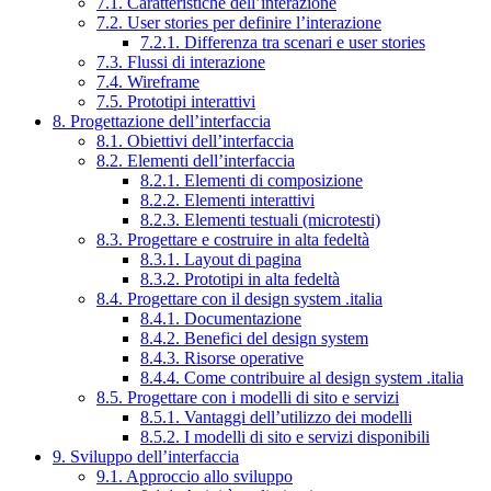
7.1. Caratteristiche dell’interazione
7.2. User stories per definire l’interazione
7.2.1. Differenza tra scenari e user stories
7.3. Flussi di interazione
7.4. Wireframe
7.5. Prototipi interattivi
8. Progettazione dell’interfaccia
8.1. Obiettivi dell’interfaccia
8.2. Elementi dell’interfaccia
8.2.1. Elementi di composizione
8.2.2. Elementi interattivi
8.2.3. Elementi testuali (microtesti)
8.3. Progettare e costruire in alta fedeltà
8.3.1. Layout di pagina
8.3.2. Prototipi in alta fedeltà
8.4. Progettare con il design system .italia
8.4.1. Documentazione
8.4.2. Benefici del design system
8.4.3. Risorse operative
8.4.4. Come contribuire al design system .italia
8.5. Progettare con i modelli di sito e servizi
8.5.1. Vantaggi dell’utilizzo dei modelli
8.5.2. I modelli di sito e servizi disponibili
9. Sviluppo dell’interfaccia
9.1. Approccio allo sviluppo