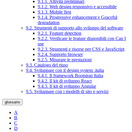
9.1.1. Attività preliminari
9.1.2. Web design responsivo e accessibile
9.1.3. Mobile first
9.1.4. Progressive enhancement e Graceful
degradation
9.2. Strumenti di supporto allo sviluppo del software
9.2.1. Feature detection
9.2.2. Verificare le feature disponibili con Can I
use
9.2.3. Strumenti e risorse per CSS e JavaScript
9.2.4. Supporto browser
9.2.5. Misurare le prestazioni
9.3. Catalogo del riuso
9.4. Sviluppare con il design system .italia
9.4.1. Il framework Bootstrap Italia
9.4.2. Il kit di sviluppo React
9.4.3. Il kit di sviluppo Angular
9.5. Sviluppare con i modelli di sito e servizi
glossario
A
B
C
D