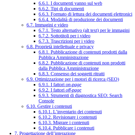
6.6.1. I documenti vanno sul web
6.6.2. Tipi di documenti
6.6.3. Formato di lettura dei documenti elettronici
6.6.4. Modalità di produzione dei documenti
6.7. Immagini e video
6.7.1. Testo alternativo (alt text) per le immagini
6.7.2. Sottotitoli per i video
6.7.3. Trascrizioni per i video
6.8. Proprietà intellettuale e privacy
6.8.1. Pubblicazione di contenuti prodotti dalla
Pubblica Amministrazione
6.8.2. Pubblicazione di contenuti non prodotti
dalla Pubblica Amministrazione
6.8.3. Consenso dei soggetti ritratti
6.9. Ottimizzazione per i motori di ricerca (SEO)
6.9.1. I fattori
on-page
6.9.2. I fattori
off-page
6.9.3. Strumenti di diagnostica SEO: Search
Console
6.10. Gestire i contenuti
6.10.1. L’inventario dei contenuti
6.10.2. Revisionare i contenuti
6.10.3. Migrare i contenuti
6.10.4. Pubblicare i contenuti
7. Progettazione dell’interazione