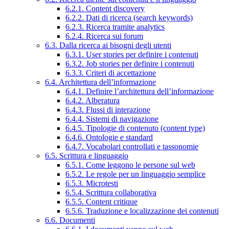
6.2.1. Content discovery
6.2.2. Dati di ricerca (search keywords)
6.2.3. Ricerca tramite analytics
6.2.4. Ricerca sui forum
6.3. Dalla ricerca ai bisogni degli utenti
6.3.1. User stories per definire i contenuti
6.3.2. Job stories per definire i contenuti
6.3.3. Criteri di accettazione
6.4. Architettura dell’informazione
6.4.1. Definire l’architettura dell’informazione
6.4.2. Alberatura
6.4.3. Flussi di interazione
6.4.4. Sistemi di navigazione
6.4.5. Tipologie di contenuto (content type)
6.4.6. Ontologie e standard
6.4.7. Vocabolari controllati e tassonomie
6.5. Scrittura e linguaggio
6.5.1. Come leggono le persone sul web
6.5.2. Le regole per un linguaggio semplice
6.5.3. Microtesti
6.5.4. Scrittura collaborativa
6.5.5. Content critique
6.5.6. Traduzione e localizzazione dei contenuti
6.6. Documenti