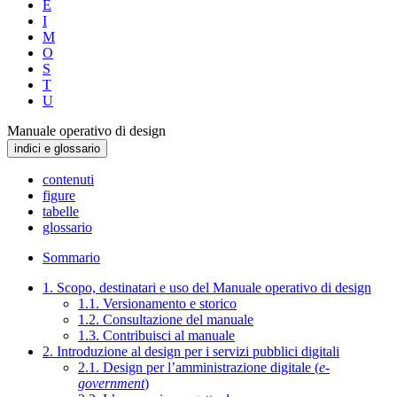
E
I
M
O
S
T
U
Manuale operativo di design
indici e glossario
contenuti
figure
tabelle
glossario
Sommario
1. Scopo, destinatari e uso del Manuale operativo di design
1.1. Versionamento e storico
1.2. Consultazione del manuale
1.3. Contribuisci al manuale
2. Introduzione al design per i servizi pubblici digitali
2.1. Design per l’amministrazione digitale (
e-
government
)