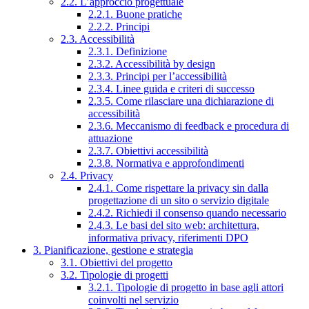
2.2. L’approccio progettuale
2.2.1. Buone pratiche
2.2.2. Principi
2.3. Accessibilità
2.3.1. Definizione
2.3.2. Accessibilità by design
2.3.3. Principi per l’accessibilità
2.3.4. Linee guida e criteri di successo
2.3.5. Come rilasciare una dichiarazione di
accessibilità
2.3.6. Meccanismo di feedback e procedura di
attuazione
2.3.7. Obiettivi accessibilità
2.3.8. Normativa e approfondimenti
2.4. Privacy
2.4.1. Come rispettare la privacy sin dalla
progettazione di un sito o servizio digitale
2.4.2. Richiedi il consenso quando necessario
2.4.3. Le basi del sito web: architettura,
informativa privacy, riferimenti DPO
3. Pianificazione, gestione e strategia
3.1. Obiettivi del progetto
3.2. Tipologie di progetti
3.2.1. Tipologie di progetto in base agli attori
coinvolti nel servizio