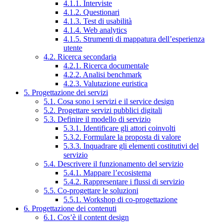
4.1.1. Interviste
4.1.2. Questionari
4.1.3. Test di usabilità
4.1.4. Web analytics
4.1.5. Strumenti di mappatura dell’esperienza
utente
4.2. Ricerca secondaria
4.2.1. Ricerca documentale
4.2.2. Analisi benchmark
4.2.3. Valutazione euristica
5. Progettazione dei servizi
5.1. Cosa sono i servizi e il service design
5.2. Progettare servizi pubblici digitali
5.3. Definire il modello di servizio
5.3.1. Identificare gli attori coinvolti
5.3.2. Formulare la proposta di valore
5.3.3. Inquadrare gli elementi costitutivi del
servizio
5.4. Descrivere il funzionamento del servizio
5.4.1. Mappare l’ecosistema
5.4.2. Rappresentare i flussi di servizio
5.5. Co-progettare le soluzioni
5.5.1. Workshop di co-progettazione
6. Progettazione dei contenuti
6.1. Cos’è il content design