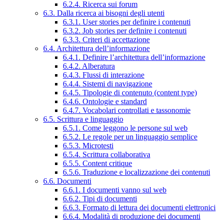
6.2.4. Ricerca sui forum
6.3. Dalla ricerca ai bisogni degli utenti
6.3.1. User stories per definire i contenuti
6.3.2. Job stories per definire i contenuti
6.3.3. Criteri di accettazione
6.4. Architettura dell’informazione
6.4.1. Definire l’architettura dell’informazione
6.4.2. Alberatura
6.4.3. Flussi di interazione
6.4.4. Sistemi di navigazione
6.4.5. Tipologie di contenuto (content type)
6.4.6. Ontologie e standard
6.4.7. Vocabolari controllati e tassonomie
6.5. Scrittura e linguaggio
6.5.1. Come leggono le persone sul web
6.5.2. Le regole per un linguaggio semplice
6.5.3. Microtesti
6.5.4. Scrittura collaborativa
6.5.5. Content critique
6.5.6. Traduzione e localizzazione dei contenuti
6.6. Documenti
6.6.1. I documenti vanno sul web
6.6.2. Tipi di documenti
6.6.3. Formato di lettura dei documenti elettronici
6.6.4. Modalità di produzione dei documenti