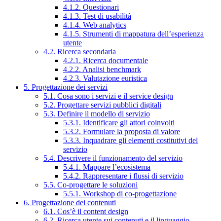
4.1.2. Questionari
4.1.3. Test di usabilità
4.1.4. Web analytics
4.1.5. Strumenti di mappatura dell’esperienza
utente
4.2. Ricerca secondaria
4.2.1. Ricerca documentale
4.2.2. Analisi benchmark
4.2.3. Valutazione euristica
5. Progettazione dei servizi
5.1. Cosa sono i servizi e il service design
5.2. Progettare servizi pubblici digitali
5.3. Definire il modello di servizio
5.3.1. Identificare gli attori coinvolti
5.3.2. Formulare la proposta di valore
5.3.3. Inquadrare gli elementi costitutivi del
servizio
5.4. Descrivere il funzionamento del servizio
5.4.1. Mappare l’ecosistema
5.4.2. Rappresentare i flussi di servizio
5.5. Co-progettare le soluzioni
5.5.1. Workshop di co-progettazione
6. Progettazione dei contenuti
6.1. Cos’è il content design
6.2. Ricerca utente sui contenuti e il linguaggio