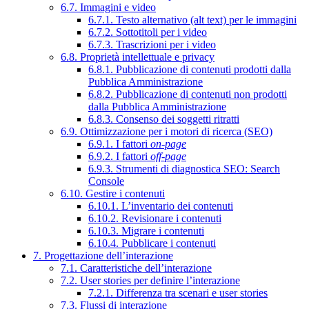
6.7. Immagini e video
6.7.1. Testo alternativo (alt text) per le immagini
6.7.2. Sottotitoli per i video
6.7.3. Trascrizioni per i video
6.8. Proprietà intellettuale e privacy
6.8.1. Pubblicazione di contenuti prodotti dalla
Pubblica Amministrazione
6.8.2. Pubblicazione di contenuti non prodotti
dalla Pubblica Amministrazione
6.8.3. Consenso dei soggetti ritratti
6.9. Ottimizzazione per i motori di ricerca (SEO)
6.9.1. I fattori
on-page
6.9.2. I fattori
off-page
6.9.3. Strumenti di diagnostica SEO: Search
Console
6.10. Gestire i contenuti
6.10.1. L’inventario dei contenuti
6.10.2. Revisionare i contenuti
6.10.3. Migrare i contenuti
6.10.4. Pubblicare i contenuti
7. Progettazione dell’interazione
7.1. Caratteristiche dell’interazione
7.2. User stories per definire l’interazione
7.2.1. Differenza tra scenari e user stories
7.3. Flussi di interazione