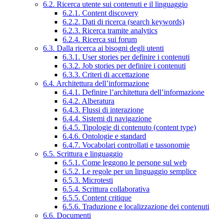
6.2. Ricerca utente sui contenuti e il linguaggio
6.2.1. Content discovery
6.2.2. Dati di ricerca (search keywords)
6.2.3. Ricerca tramite analytics
6.2.4. Ricerca sui forum
6.3. Dalla ricerca ai bisogni degli utenti
6.3.1. User stories per definire i contenuti
6.3.2. Job stories per definire i contenuti
6.3.3. Criteri di accettazione
6.4. Architettura dell’informazione
6.4.1. Definire l’architettura dell’informazione
6.4.2. Alberatura
6.4.3. Flussi di interazione
6.4.4. Sistemi di navigazione
6.4.5. Tipologie di contenuto (content type)
6.4.6. Ontologie e standard
6.4.7. Vocabolari controllati e tassonomie
6.5. Scrittura e linguaggio
6.5.1. Come leggono le persone sul web
6.5.2. Le regole per un linguaggio semplice
6.5.3. Microtesti
6.5.4. Scrittura collaborativa
6.5.5. Content critique
6.5.6. Traduzione e localizzazione dei contenuti
6.6. Documenti