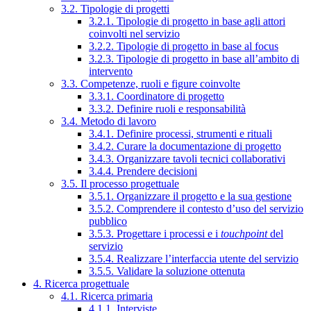
3.2. Tipologie di progetti
3.2.1. Tipologie di progetto in base agli attori
coinvolti nel servizio
3.2.2. Tipologie di progetto in base al focus
3.2.3. Tipologie di progetto in base all’ambito di
intervento
3.3. Competenze, ruoli e figure coinvolte
3.3.1. Coordinatore di progetto
3.3.2. Definire ruoli e responsabilità
3.4. Metodo di lavoro
3.4.1. Definire processi, strumenti e rituali
3.4.2. Curare la documentazione di progetto
3.4.3. Organizzare tavoli tecnici collaborativi
3.4.4. Prendere decisioni
3.5. Il processo progettuale
3.5.1. Organizzare il progetto e la sua gestione
3.5.2. Comprendere il contesto d’uso del servizio
pubblico
3.5.3. Progettare i processi e i
touchpoint
del
servizio
3.5.4. Realizzare l’interfaccia utente del servizio
3.5.5. Validare la soluzione ottenuta
4. Ricerca progettuale
4.1. Ricerca primaria
4.1.1. Interviste