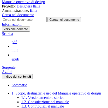
Manuale operativo di design
Progetto:
Designers Italia
Amministrazione:
italia
Cerca nel documento
Cerca nel documento
Informazioni
versione-corrente
Scarica
pdf
html
epub
Sorgente
Azioni
indice dei contenuti
Sommario
1. Scopo, destinatari e uso del Manuale operativo di design
1.1. Versionamento e storico
1.2. Consultazione del manuale
1.3. Contribuisci al manuale