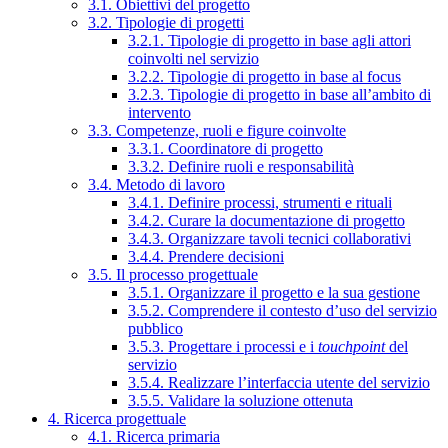
3.1. Obiettivi del progetto
3.2. Tipologie di progetti
3.2.1. Tipologie di progetto in base agli attori
coinvolti nel servizio
3.2.2. Tipologie di progetto in base al focus
3.2.3. Tipologie di progetto in base all’ambito di
intervento
3.3. Competenze, ruoli e figure coinvolte
3.3.1. Coordinatore di progetto
3.3.2. Definire ruoli e responsabilità
3.4. Metodo di lavoro
3.4.1. Definire processi, strumenti e rituali
3.4.2. Curare la documentazione di progetto
3.4.3. Organizzare tavoli tecnici collaborativi
3.4.4. Prendere decisioni
3.5. Il processo progettuale
3.5.1. Organizzare il progetto e la sua gestione
3.5.2. Comprendere il contesto d’uso del servizio
pubblico
3.5.3. Progettare i processi e i
touchpoint
del
servizio
3.5.4. Realizzare l’interfaccia utente del servizio
3.5.5. Validare la soluzione ottenuta
4. Ricerca progettuale
4.1. Ricerca primaria