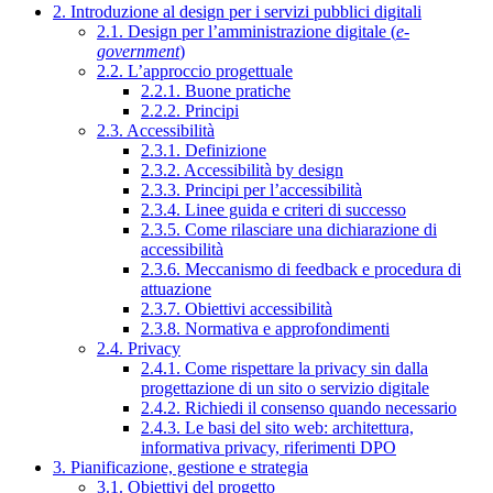
2. Introduzione al design per i servizi pubblici digitali
2.1. Design per l’amministrazione digitale (
e-
government
)
2.2. L’approccio progettuale
2.2.1. Buone pratiche
2.2.2. Principi
2.3. Accessibilità
2.3.1. Definizione
2.3.2. Accessibilità by design
2.3.3. Principi per l’accessibilità
2.3.4. Linee guida e criteri di successo
2.3.5. Come rilasciare una dichiarazione di
accessibilità
2.3.6. Meccanismo di feedback e procedura di
attuazione
2.3.7. Obiettivi accessibilità
2.3.8. Normativa e approfondimenti
2.4. Privacy
2.4.1. Come rispettare la privacy sin dalla
progettazione di un sito o servizio digitale
2.4.2. Richiedi il consenso quando necessario
2.4.3. Le basi del sito web: architettura,
informativa privacy, riferimenti DPO
3. Pianificazione, gestione e strategia
3.1. Obiettivi del progetto