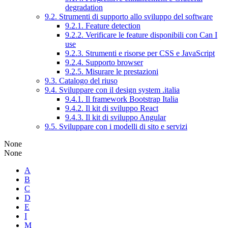
degradation
9.2. Strumenti di supporto allo sviluppo del software
9.2.1. Feature detection
9.2.2. Verificare le feature disponibili con Can I
use
9.2.3. Strumenti e risorse per CSS e JavaScript
9.2.4. Supporto browser
9.2.5. Misurare le prestazioni
9.3. Catalogo del riuso
9.4. Sviluppare con il design system .italia
9.4.1. Il framework Bootstrap Italia
9.4.2. Il kit di sviluppo React
9.4.3. Il kit di sviluppo Angular
9.5. Sviluppare con i modelli di sito e servizi
None
None
A
B
C
D
E
I
M