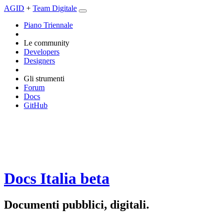
AGID
+
Team Digitale
Piano Triennale
Le community
Developers
Designers
Gli strumenti
Forum
Docs
GitHub
Docs Italia
beta
Documenti pubblici, digitali.