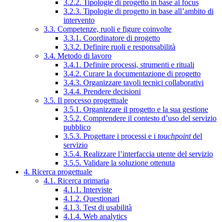
3.2.2. Tipologie di progetto in base al focus
3.2.3. Tipologie di progetto in base all’ambito di
intervento
3.3. Competenze, ruoli e figure coinvolte
3.3.1. Coordinatore di progetto
3.3.2. Definire ruoli e responsabilità
3.4. Metodo di lavoro
3.4.1. Definire processi, strumenti e rituali
3.4.2. Curare la documentazione di progetto
3.4.3. Organizzare tavoli tecnici collaborativi
3.4.4. Prendere decisioni
3.5. Il processo progettuale
3.5.1. Organizzare il progetto e la sua gestione
3.5.2. Comprendere il contesto d’uso del servizio
pubblico
3.5.3. Progettare i processi e i
touchpoint
del
servizio
3.5.4. Realizzare l’interfaccia utente del servizio
3.5.5. Validare la soluzione ottenuta
4. Ricerca progettuale
4.1. Ricerca primaria
4.1.1. Interviste
4.1.2. Questionari
4.1.3. Test di usabilità
4.1.4. Web analytics