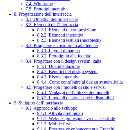
7.4. Wireframe
7.5. Prototipi interattivi
8. Progettazione dell’interfaccia
8.1. Obiettivi dell’interfaccia
8.2. Elementi dell’interfaccia
8.2.1. Elementi di composizione
8.2.2. Elementi interattivi
8.2.3. Elementi testuali (microtesti)
8.3. Progettare e costruire in alta fedeltà
8.3.1. Layout di pagina
8.3.2. Prototipi in alta fedeltà
8.4. Progettare con il design system .italia
8.4.1. Documentazione
8.4.2. Benefici del design system
8.4.3. Risorse operative
8.4.4. Come contribuire al design system .italia
8.5. Progettare con i modelli di sito e servizi
8.5.1. Vantaggi dell’utilizzo dei modelli
8.5.2. I modelli di sito e servizi disponibili
9. Sviluppo dell’interfaccia
9.1. Approccio allo sviluppo
9.1.1. Attività preliminari
9.1.2. Web design responsivo e accessibile
9.1.3. Mobile first
9.1.4. Progressive enhancement e Graceful