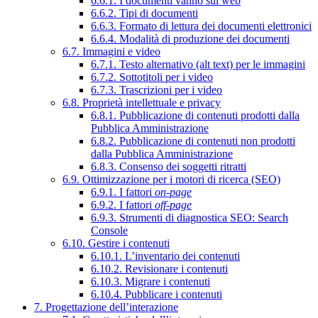
6.6.1. I documenti vanno sul web
6.6.2. Tipi di documenti
6.6.3. Formato di lettura dei documenti elettronici
6.6.4. Modalità di produzione dei documenti
6.7. Immagini e video
6.7.1. Testo alternativo (alt text) per le immagini
6.7.2. Sottotitoli per i video
6.7.3. Trascrizioni per i video
6.8. Proprietà intellettuale e privacy
6.8.1. Pubblicazione di contenuti prodotti dalla
Pubblica Amministrazione
6.8.2. Pubblicazione di contenuti non prodotti
dalla Pubblica Amministrazione
6.8.3. Consenso dei soggetti ritratti
6.9. Ottimizzazione per i motori di ricerca (SEO)
6.9.1. I fattori
on-page
6.9.2. I fattori
off-page
6.9.3. Strumenti di diagnostica SEO: Search
Console
6.10. Gestire i contenuti
6.10.1. L’inventario dei contenuti
6.10.2. Revisionare i contenuti
6.10.3. Migrare i contenuti
6.10.4. Pubblicare i contenuti
7. Progettazione dell’interazione