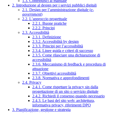
1.3. Contribuisci al manuale
2. Introduzione al design per i servizi pubblici digitali
2.1. Design per l’amministrazione digitale (
e-
government
)
2.2. L’approccio progettuale
2.2.1. Buone pratiche
2.2.2. Principi
2.3. Accessibilità
2.3.1. Definizione
2.3.2. Accessibilità by design
2.3.3. Principi per l’accessibilità
2.3.4. Linee guida e criteri di successo
2.3.5. Come rilasciare una dichiarazione di
accessibilità
2.3.6. Meccanismo di feedback e procedura di
attuazione
2.3.7. Obiettivi accessibilità
2.3.8. Normativa e approfondimenti
2.4. Privacy
2.4.1. Come rispettare la privacy sin dalla
progettazione di un sito o servizio digitale
2.4.2. Richiedi il consenso quando necessario
2.4.3. Le basi del sito web: architettura,
informativa privacy, riferimenti DPO
3. Pianificazione, gestione e strategia