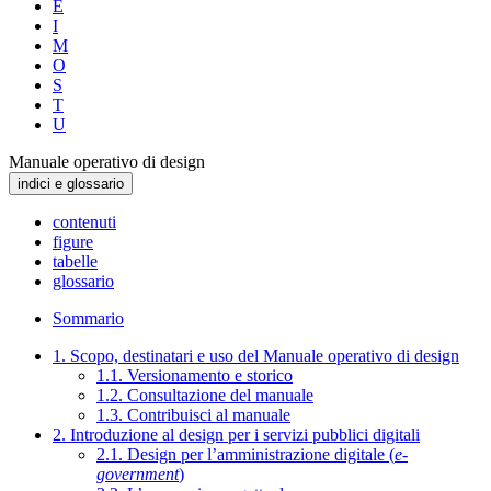
E
I
M
O
S
T
U
Manuale operativo di design
indici e glossario
contenuti
figure
tabelle
glossario
Sommario
1. Scopo, destinatari e uso del Manuale operativo di design
1.1. Versionamento e storico
1.2. Consultazione del manuale
1.3. Contribuisci al manuale
2. Introduzione al design per i servizi pubblici digitali
2.1. Design per l’amministrazione digitale (
e-
government
)