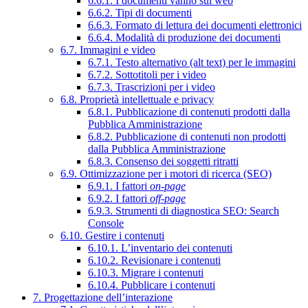
6.6.1. I documenti vanno sul web
6.6.2. Tipi di documenti
6.6.3. Formato di lettura dei documenti elettronici
6.6.4. Modalità di produzione dei documenti
6.7. Immagini e video
6.7.1. Testo alternativo (alt text) per le immagini
6.7.2. Sottotitoli per i video
6.7.3. Trascrizioni per i video
6.8. Proprietà intellettuale e privacy
6.8.1. Pubblicazione di contenuti prodotti dalla
Pubblica Amministrazione
6.8.2. Pubblicazione di contenuti non prodotti
dalla Pubblica Amministrazione
6.8.3. Consenso dei soggetti ritratti
6.9. Ottimizzazione per i motori di ricerca (SEO)
6.9.1. I fattori
on-page
6.9.2. I fattori
off-page
6.9.3. Strumenti di diagnostica SEO: Search
Console
6.10. Gestire i contenuti
6.10.1. L’inventario dei contenuti
6.10.2. Revisionare i contenuti
6.10.3. Migrare i contenuti
6.10.4. Pubblicare i contenuti
7. Progettazione dell’interazione