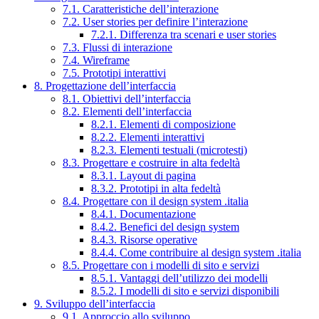
7.1. Caratteristiche dell’interazione
7.2. User stories per definire l’interazione
7.2.1. Differenza tra scenari e user stories
7.3. Flussi di interazione
7.4. Wireframe
7.5. Prototipi interattivi
8. Progettazione dell’interfaccia
8.1. Obiettivi dell’interfaccia
8.2. Elementi dell’interfaccia
8.2.1. Elementi di composizione
8.2.2. Elementi interattivi
8.2.3. Elementi testuali (microtesti)
8.3. Progettare e costruire in alta fedeltà
8.3.1. Layout di pagina
8.3.2. Prototipi in alta fedeltà
8.4. Progettare con il design system .italia
8.4.1. Documentazione
8.4.2. Benefici del design system
8.4.3. Risorse operative
8.4.4. Come contribuire al design system .italia
8.5. Progettare con i modelli di sito e servizi
8.5.1. Vantaggi dell’utilizzo dei modelli
8.5.2. I modelli di sito e servizi disponibili
9. Sviluppo dell’interfaccia
9.1. Approccio allo sviluppo