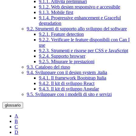
9.1.1. Attività preliminari
9.1.2. Web design responsivo e accessibile
9.1.3. Mobile first
9.1.4. Progressive enhancement e Graceful
degradation
9.2. Strumenti di supporto allo sviluppo del software
9.2.1. Feature detection
9.2.2. Verificare le feature disponibili con Can I
use
9.2.3. Strumenti e risorse per CSS e JavaScript
9.2.4. Supporto browser
9.2.5. Misurare le prestazioni
9.3. Catalogo del riuso
9.4. Sviluppare con il design system .italia
9.4.1. Il framework Bootstrap Italia
9.4.2. Il kit di sviluppo React
9.4.3. Il kit di sviluppo Angular
9.5. Sviluppare con i modelli di sito e servizi
glossario
A
B
C
D