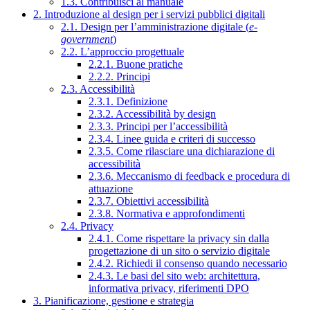
1.3. Contribuisci al manuale
2. Introduzione al design per i servizi pubblici digitali
2.1. Design per l’amministrazione digitale (
e-
government
)
2.2. L’approccio progettuale
2.2.1. Buone pratiche
2.2.2. Principi
2.3. Accessibilità
2.3.1. Definizione
2.3.2. Accessibilità by design
2.3.3. Principi per l’accessibilità
2.3.4. Linee guida e criteri di successo
2.3.5. Come rilasciare una dichiarazione di
accessibilità
2.3.6. Meccanismo di feedback e procedura di
attuazione
2.3.7. Obiettivi accessibilità
2.3.8. Normativa e approfondimenti
2.4. Privacy
2.4.1. Come rispettare la privacy sin dalla
progettazione di un sito o servizio digitale
2.4.2. Richiedi il consenso quando necessario
2.4.3. Le basi del sito web: architettura,
informativa privacy, riferimenti DPO
3. Pianificazione, gestione e strategia