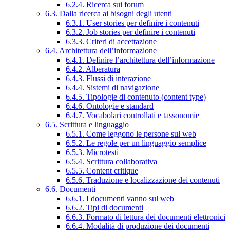
6.2.4. Ricerca sui forum
6.3. Dalla ricerca ai bisogni degli utenti
6.3.1. User stories per definire i contenuti
6.3.2. Job stories per definire i contenuti
6.3.3. Criteri di accettazione
6.4. Architettura dell’informazione
6.4.1. Definire l’architettura dell’informazione
6.4.2. Alberatura
6.4.3. Flussi di interazione
6.4.4. Sistemi di navigazione
6.4.5. Tipologie di contenuto (content type)
6.4.6. Ontologie e standard
6.4.7. Vocabolari controllati e tassonomie
6.5. Scrittura e linguaggio
6.5.1. Come leggono le persone sul web
6.5.2. Le regole per un linguaggio semplice
6.5.3. Microtesti
6.5.4. Scrittura collaborativa
6.5.5. Content critique
6.5.6. Traduzione e localizzazione dei contenuti
6.6. Documenti
6.6.1. I documenti vanno sul web
6.6.2. Tipi di documenti
6.6.3. Formato di lettura dei documenti elettronici
6.6.4. Modalità di produzione dei documenti