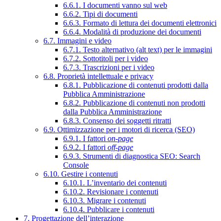
6.6.1. I documenti vanno sul web
6.6.2. Tipi di documenti
6.6.3. Formato di lettura dei documenti elettronici
6.6.4. Modalità di produzione dei documenti
6.7. Immagini e video
6.7.1. Testo alternativo (alt text) per le immagini
6.7.2. Sottotitoli per i video
6.7.3. Trascrizioni per i video
6.8. Proprietà intellettuale e privacy
6.8.1. Pubblicazione di contenuti prodotti dalla
Pubblica Amministrazione
6.8.2. Pubblicazione di contenuti non prodotti
dalla Pubblica Amministrazione
6.8.3. Consenso dei soggetti ritratti
6.9. Ottimizzazione per i motori di ricerca (SEO)
6.9.1. I fattori
on-page
6.9.2. I fattori
off-page
6.9.3. Strumenti di diagnostica SEO: Search
Console
6.10. Gestire i contenuti
6.10.1. L’inventario dei contenuti
6.10.2. Revisionare i contenuti
6.10.3. Migrare i contenuti
6.10.4. Pubblicare i contenuti
7. Progettazione dell’interazione