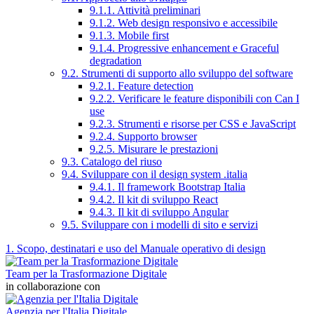
9.1.1. Attività preliminari
9.1.2. Web design responsivo e accessibile
9.1.3. Mobile first
9.1.4. Progressive enhancement e Graceful
degradation
9.2. Strumenti di supporto allo sviluppo del software
9.2.1. Feature detection
9.2.2. Verificare le feature disponibili con Can I
use
9.2.3. Strumenti e risorse per CSS e JavaScript
9.2.4. Supporto browser
9.2.5. Misurare le prestazioni
9.3. Catalogo del riuso
9.4. Sviluppare con il design system .italia
9.4.1. Il framework Bootstrap Italia
9.4.2. Il kit di sviluppo React
9.4.3. Il kit di sviluppo Angular
9.5. Sviluppare con i modelli di sito e servizi
1. Scopo, destinatari e uso del Manuale operativo di design
Team per la Trasformazione Digitale
in collaborazione con
Agenzia per l'Italia Digitale