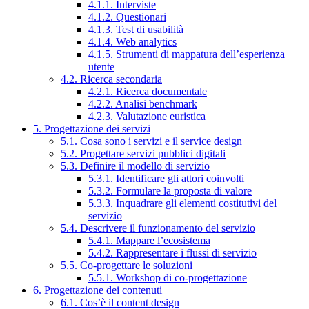
4.1.1. Interviste
4.1.2. Questionari
4.1.3. Test di usabilità
4.1.4. Web analytics
4.1.5. Strumenti di mappatura dell’esperienza
utente
4.2. Ricerca secondaria
4.2.1. Ricerca documentale
4.2.2. Analisi benchmark
4.2.3. Valutazione euristica
5. Progettazione dei servizi
5.1. Cosa sono i servizi e il service design
5.2. Progettare servizi pubblici digitali
5.3. Definire il modello di servizio
5.3.1. Identificare gli attori coinvolti
5.3.2. Formulare la proposta di valore
5.3.3. Inquadrare gli elementi costitutivi del
servizio
5.4. Descrivere il funzionamento del servizio
5.4.1. Mappare l’ecosistema
5.4.2. Rappresentare i flussi di servizio
5.5. Co-progettare le soluzioni
5.5.1. Workshop di co-progettazione
6. Progettazione dei contenuti
6.1. Cos’è il content design