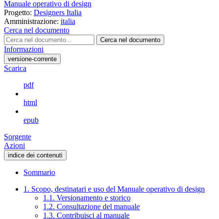
Manuale operativo di design
Progetto:
Designers Italia
Amministrazione:
italia
Cerca nel documento
Cerca nel documento
Informazioni
versione-corrente
Scarica
pdf
html
epub
Sorgente
Azioni
indice dei contenuti
Sommario
1. Scopo, destinatari e uso del Manuale operativo di design
1.1. Versionamento e storico
1.2. Consultazione del manuale
1.3. Contribuisci al manuale