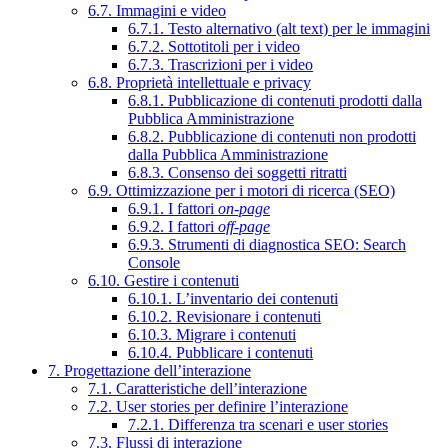
6.7. Immagini e video
6.7.1. Testo alternativo (alt text) per le immagini
6.7.2. Sottotitoli per i video
6.7.3. Trascrizioni per i video
6.8. Proprietà intellettuale e privacy
6.8.1. Pubblicazione di contenuti prodotti dalla
Pubblica Amministrazione
6.8.2. Pubblicazione di contenuti non prodotti
dalla Pubblica Amministrazione
6.8.3. Consenso dei soggetti ritratti
6.9. Ottimizzazione per i motori di ricerca (SEO)
6.9.1. I fattori
on-page
6.9.2. I fattori
off-page
6.9.3. Strumenti di diagnostica SEO: Search
Console
6.10. Gestire i contenuti
6.10.1. L’inventario dei contenuti
6.10.2. Revisionare i contenuti
6.10.3. Migrare i contenuti
6.10.4. Pubblicare i contenuti
7. Progettazione dell’interazione
7.1. Caratteristiche dell’interazione
7.2. User stories per definire l’interazione
7.2.1. Differenza tra scenari e user stories
7.3. Flussi di interazione