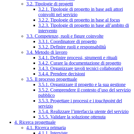
3.2. Tipologie di progetti
3.2.1. Tipologie di progetto in base agli attori
coinvolti nel servizio
3.2.2. Tipologie di progetto in base al focus
3.2.3. Tipologie di progetto in base all’ambito di
intervento
3.3. Competenze, ruoli e figure coinvolte
3.3.1. Coordinatore di progetto
3.3.2. Definire ruoli e responsabilità
3.4. Metodo di lavoro
3.4.1. Definire processi, strumenti e rituali
3.4.2. Curare la documentazione di progetto
3.4.3. Organizzare tavoli tecnici collaborativi
3.4.4. Prendere decisioni
3.5. Il processo progettuale
3.5.1. Organizzare il progetto e la sua gestione
3.5.2. Comprendere il contesto d’uso del servizio
pubblico
3.5.3. Progettare i processi e i
touchpoint
del
servizio
3.5.4. Realizzare l’interfaccia utente del servizio
3.5.5. Validare la soluzione ottenuta
4. Ricerca progettuale
4.1. Ricerca primaria
4.1.1. Interviste