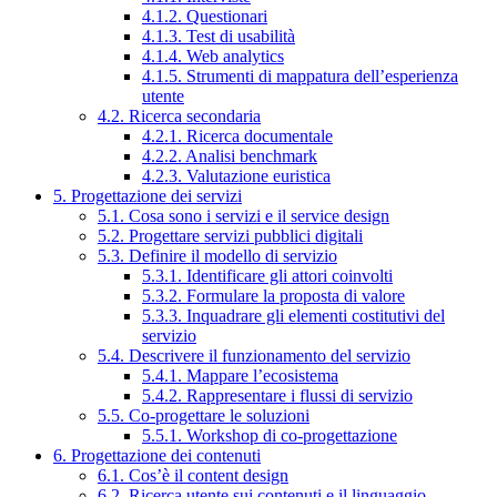
4.1.2. Questionari
4.1.3. Test di usabilità
4.1.4. Web analytics
4.1.5. Strumenti di mappatura dell’esperienza
utente
4.2. Ricerca secondaria
4.2.1. Ricerca documentale
4.2.2. Analisi benchmark
4.2.3. Valutazione euristica
5. Progettazione dei servizi
5.1. Cosa sono i servizi e il service design
5.2. Progettare servizi pubblici digitali
5.3. Definire il modello di servizio
5.3.1. Identificare gli attori coinvolti
5.3.2. Formulare la proposta di valore
5.3.3. Inquadrare gli elementi costitutivi del
servizio
5.4. Descrivere il funzionamento del servizio
5.4.1. Mappare l’ecosistema
5.4.2. Rappresentare i flussi di servizio
5.5. Co-progettare le soluzioni
5.5.1. Workshop di co-progettazione
6. Progettazione dei contenuti
6.1. Cos’è il content design
6.2. Ricerca utente sui contenuti e il linguaggio