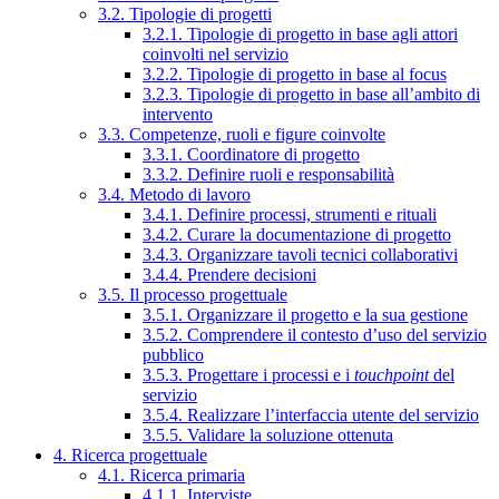
3.2. Tipologie di progetti
3.2.1. Tipologie di progetto in base agli attori
coinvolti nel servizio
3.2.2. Tipologie di progetto in base al focus
3.2.3. Tipologie di progetto in base all’ambito di
intervento
3.3. Competenze, ruoli e figure coinvolte
3.3.1. Coordinatore di progetto
3.3.2. Definire ruoli e responsabilità
3.4. Metodo di lavoro
3.4.1. Definire processi, strumenti e rituali
3.4.2. Curare la documentazione di progetto
3.4.3. Organizzare tavoli tecnici collaborativi
3.4.4. Prendere decisioni
3.5. Il processo progettuale
3.5.1. Organizzare il progetto e la sua gestione
3.5.2. Comprendere il contesto d’uso del servizio
pubblico
3.5.3. Progettare i processi e i
touchpoint
del
servizio
3.5.4. Realizzare l’interfaccia utente del servizio
3.5.5. Validare la soluzione ottenuta
4. Ricerca progettuale
4.1. Ricerca primaria
4.1.1. Interviste