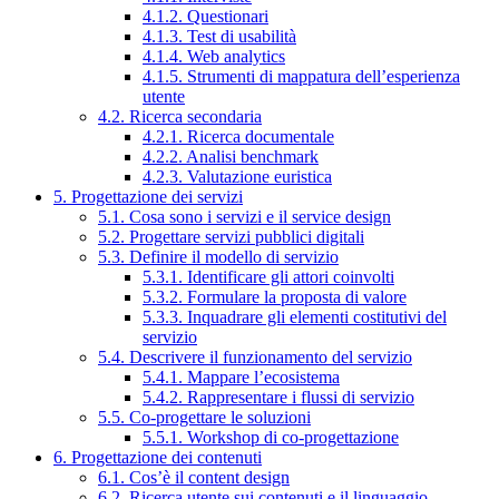
4.1.2. Questionari
4.1.3. Test di usabilità
4.1.4. Web analytics
4.1.5. Strumenti di mappatura dell’esperienza
utente
4.2. Ricerca secondaria
4.2.1. Ricerca documentale
4.2.2. Analisi benchmark
4.2.3. Valutazione euristica
5. Progettazione dei servizi
5.1. Cosa sono i servizi e il service design
5.2. Progettare servizi pubblici digitali
5.3. Definire il modello di servizio
5.3.1. Identificare gli attori coinvolti
5.3.2. Formulare la proposta di valore
5.3.3. Inquadrare gli elementi costitutivi del
servizio
5.4. Descrivere il funzionamento del servizio
5.4.1. Mappare l’ecosistema
5.4.2. Rappresentare i flussi di servizio
5.5. Co-progettare le soluzioni
5.5.1. Workshop di co-progettazione
6. Progettazione dei contenuti
6.1. Cos’è il content design
6.2. Ricerca utente sui contenuti e il linguaggio