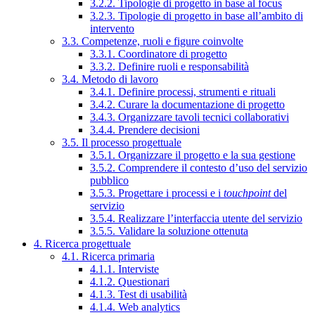
3.2.2. Tipologie di progetto in base al focus
3.2.3. Tipologie di progetto in base all’ambito di
intervento
3.3. Competenze, ruoli e figure coinvolte
3.3.1. Coordinatore di progetto
3.3.2. Definire ruoli e responsabilità
3.4. Metodo di lavoro
3.4.1. Definire processi, strumenti e rituali
3.4.2. Curare la documentazione di progetto
3.4.3. Organizzare tavoli tecnici collaborativi
3.4.4. Prendere decisioni
3.5. Il processo progettuale
3.5.1. Organizzare il progetto e la sua gestione
3.5.2. Comprendere il contesto d’uso del servizio
pubblico
3.5.3. Progettare i processi e i
touchpoint
del
servizio
3.5.4. Realizzare l’interfaccia utente del servizio
3.5.5. Validare la soluzione ottenuta
4. Ricerca progettuale
4.1. Ricerca primaria
4.1.1. Interviste
4.1.2. Questionari
4.1.3. Test di usabilità
4.1.4. Web analytics