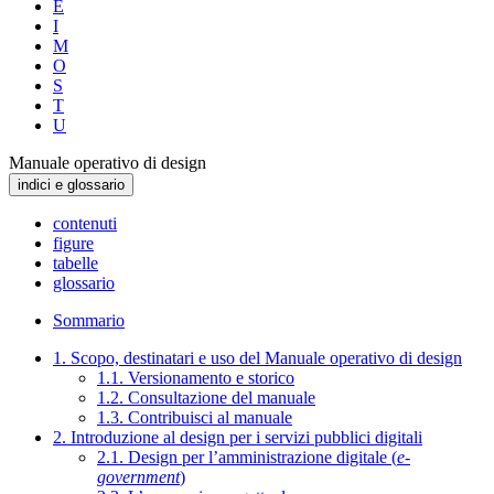
E
I
M
O
S
T
U
Manuale operativo di design
indici e glossario
contenuti
figure
tabelle
glossario
Sommario
1. Scopo, destinatari e uso del Manuale operativo di design
1.1. Versionamento e storico
1.2. Consultazione del manuale
1.3. Contribuisci al manuale
2. Introduzione al design per i servizi pubblici digitali
2.1. Design per l’amministrazione digitale (
e-
government
)