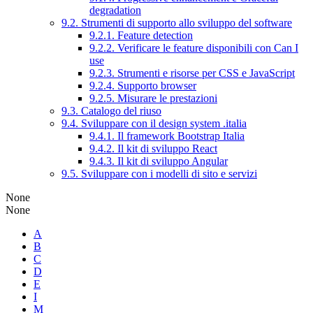
degradation
9.2. Strumenti di supporto allo sviluppo del software
9.2.1. Feature detection
9.2.2. Verificare le feature disponibili con Can I
use
9.2.3. Strumenti e risorse per CSS e JavaScript
9.2.4. Supporto browser
9.2.5. Misurare le prestazioni
9.3. Catalogo del riuso
9.4. Sviluppare con il design system .italia
9.4.1. Il framework Bootstrap Italia
9.4.2. Il kit di sviluppo React
9.4.3. Il kit di sviluppo Angular
9.5. Sviluppare con i modelli di sito e servizi
None
None
A
B
C
D
E
I
M