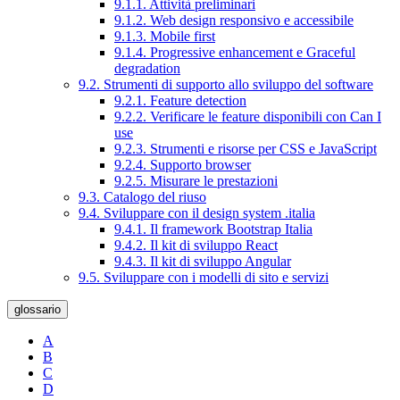
9.1.1. Attività preliminari
9.1.2. Web design responsivo e accessibile
9.1.3. Mobile first
9.1.4. Progressive enhancement e Graceful
degradation
9.2. Strumenti di supporto allo sviluppo del software
9.2.1. Feature detection
9.2.2. Verificare le feature disponibili con Can I
use
9.2.3. Strumenti e risorse per CSS e JavaScript
9.2.4. Supporto browser
9.2.5. Misurare le prestazioni
9.3. Catalogo del riuso
9.4. Sviluppare con il design system .italia
9.4.1. Il framework Bootstrap Italia
9.4.2. Il kit di sviluppo React
9.4.3. Il kit di sviluppo Angular
9.5. Sviluppare con i modelli di sito e servizi
glossario
A
B
C
D