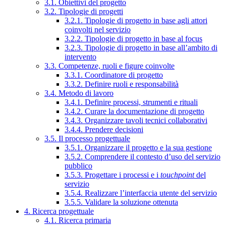
3.1. Obiettivi del progetto
3.2. Tipologie di progetti
3.2.1. Tipologie di progetto in base agli attori
coinvolti nel servizio
3.2.2. Tipologie di progetto in base al focus
3.2.3. Tipologie di progetto in base all’ambito di
intervento
3.3. Competenze, ruoli e figure coinvolte
3.3.1. Coordinatore di progetto
3.3.2. Definire ruoli e responsabilità
3.4. Metodo di lavoro
3.4.1. Definire processi, strumenti e rituali
3.4.2. Curare la documentazione di progetto
3.4.3. Organizzare tavoli tecnici collaborativi
3.4.4. Prendere decisioni
3.5. Il processo progettuale
3.5.1. Organizzare il progetto e la sua gestione
3.5.2. Comprendere il contesto d’uso del servizio
pubblico
3.5.3. Progettare i processi e i
touchpoint
del
servizio
3.5.4. Realizzare l’interfaccia utente del servizio
3.5.5. Validare la soluzione ottenuta
4. Ricerca progettuale
4.1. Ricerca primaria