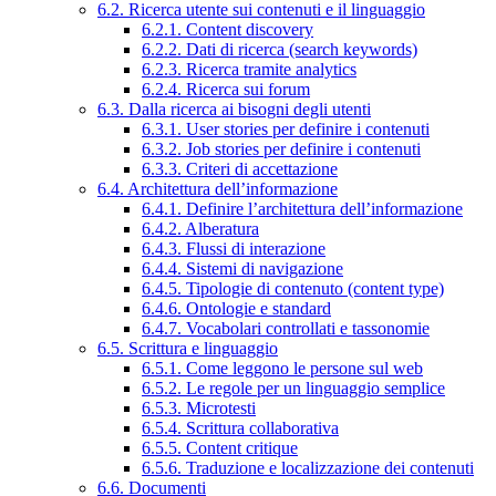
6.2. Ricerca utente sui contenuti e il linguaggio
6.2.1. Content discovery
6.2.2. Dati di ricerca (search keywords)
6.2.3. Ricerca tramite analytics
6.2.4. Ricerca sui forum
6.3. Dalla ricerca ai bisogni degli utenti
6.3.1. User stories per definire i contenuti
6.3.2. Job stories per definire i contenuti
6.3.3. Criteri di accettazione
6.4. Architettura dell’informazione
6.4.1. Definire l’architettura dell’informazione
6.4.2. Alberatura
6.4.3. Flussi di interazione
6.4.4. Sistemi di navigazione
6.4.5. Tipologie di contenuto (content type)
6.4.6. Ontologie e standard
6.4.7. Vocabolari controllati e tassonomie
6.5. Scrittura e linguaggio
6.5.1. Come leggono le persone sul web
6.5.2. Le regole per un linguaggio semplice
6.5.3. Microtesti
6.5.4. Scrittura collaborativa
6.5.5. Content critique
6.5.6. Traduzione e localizzazione dei contenuti
6.6. Documenti