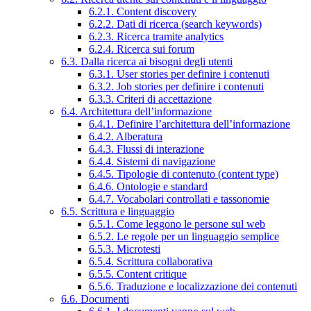
6.2.1. Content discovery
6.2.2. Dati di ricerca (search keywords)
6.2.3. Ricerca tramite analytics
6.2.4. Ricerca sui forum
6.3. Dalla ricerca ai bisogni degli utenti
6.3.1. User stories per definire i contenuti
6.3.2. Job stories per definire i contenuti
6.3.3. Criteri di accettazione
6.4. Architettura dell’informazione
6.4.1. Definire l’architettura dell’informazione
6.4.2. Alberatura
6.4.3. Flussi di interazione
6.4.4. Sistemi di navigazione
6.4.5. Tipologie di contenuto (content type)
6.4.6. Ontologie e standard
6.4.7. Vocabolari controllati e tassonomie
6.5. Scrittura e linguaggio
6.5.1. Come leggono le persone sul web
6.5.2. Le regole per un linguaggio semplice
6.5.3. Microtesti
6.5.4. Scrittura collaborativa
6.5.5. Content critique
6.5.6. Traduzione e localizzazione dei contenuti
6.6. Documenti