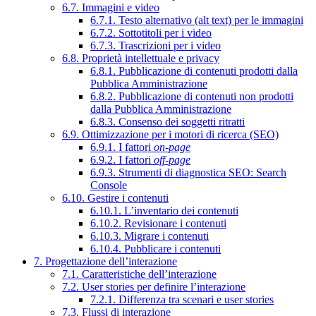
6.7. Immagini e video
6.7.1. Testo alternativo (alt text) per le immagini
6.7.2. Sottotitoli per i video
6.7.3. Trascrizioni per i video
6.8. Proprietà intellettuale e privacy
6.8.1. Pubblicazione di contenuti prodotti dalla
Pubblica Amministrazione
6.8.2. Pubblicazione di contenuti non prodotti
dalla Pubblica Amministrazione
6.8.3. Consenso dei soggetti ritratti
6.9. Ottimizzazione per i motori di ricerca (SEO)
6.9.1. I fattori
on-page
6.9.2. I fattori
off-page
6.9.3. Strumenti di diagnostica SEO: Search
Console
6.10. Gestire i contenuti
6.10.1. L’inventario dei contenuti
6.10.2. Revisionare i contenuti
6.10.3. Migrare i contenuti
6.10.4. Pubblicare i contenuti
7. Progettazione dell’interazione
7.1. Caratteristiche dell’interazione
7.2. User stories per definire l’interazione
7.2.1. Differenza tra scenari e user stories
7.3. Flussi di interazione