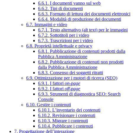
6.6.1. I documenti vanno sul web
6.6.2. Tipi di documenti
6.6.3. Formato di lettura dei documenti elettronici
6.6.4. Modalità di produzione dei documenti
6.7. Immagini e video
6.7.1. Testo alternativo (alt text) per le immagini
6.7.2. Sottotitoli per i video
6.7.3. Trascrizioni per i video
6.8. Proprietà intellettuale e privacy
6.8.1. Pubblicazione di contenuti prodotti dalla
Pubblica Amministrazione
6.8.2. Pubblicazione di contenuti non prodotti
dalla Pubblica Amministrazione
6.8.3. Consenso dei soggetti ritratti
6.9. Ottimizzazione per i motori di ricerca (SEO)
6.9.1. I fattori
on-page
6.9.2. I fattori
off-page
6.9.3. Strumenti di diagnostica SEO: Search
Console
6.10. Gestire i contenuti
6.10.1. L’inventario dei contenuti
6.10.2. Revisionare i contenuti
6.10.3. Migrare i contenuti
6.10.4. Pubblicare i contenuti
7. Progettazione dell’interazione