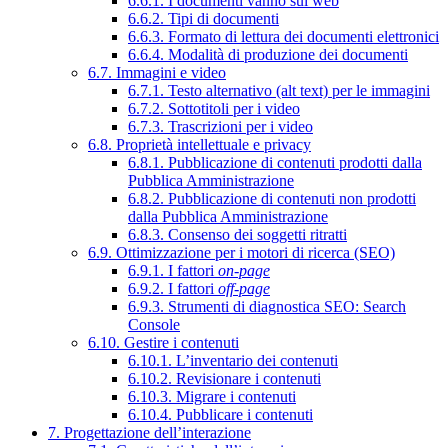
6.6.1. I documenti vanno sul web
6.6.2. Tipi di documenti
6.6.3. Formato di lettura dei documenti elettronici
6.6.4. Modalità di produzione dei documenti
6.7. Immagini e video
6.7.1. Testo alternativo (alt text) per le immagini
6.7.2. Sottotitoli per i video
6.7.3. Trascrizioni per i video
6.8. Proprietà intellettuale e privacy
6.8.1. Pubblicazione di contenuti prodotti dalla
Pubblica Amministrazione
6.8.2. Pubblicazione di contenuti non prodotti
dalla Pubblica Amministrazione
6.8.3. Consenso dei soggetti ritratti
6.9. Ottimizzazione per i motori di ricerca (SEO)
6.9.1. I fattori
on-page
6.9.2. I fattori
off-page
6.9.3. Strumenti di diagnostica SEO: Search
Console
6.10. Gestire i contenuti
6.10.1. L’inventario dei contenuti
6.10.2. Revisionare i contenuti
6.10.3. Migrare i contenuti
6.10.4. Pubblicare i contenuti
7. Progettazione dell’interazione