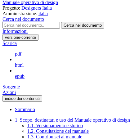
Manuale operativo di design
Progetto:
Designers Italia
Amministrazione:
italia
Cerca nel documento
Cerca nel documento
Informazioni
versione-corrente
Scarica
pdf
html
epub
Sorgente
Azioni
indice dei contenuti
Sommario
1. Scopo, destinatari e uso del Manuale operativo di design
1.1. Versionamento e storico
1.2. Consultazione del manuale
1.3. Contribuisci al manuale