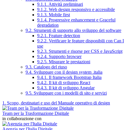
9.1.1. Attività preliminari
9.1.2. Web design responsivo e accessibile
9.1.3. Mobile first
9.1.4. Progressive enhancement e Graceful
degradation
9.2. Strumenti di supporto allo sviluppo del software
9.2.1. Feature detection
9.2.2. Verificare le feature disponibili con Can I
use
9.2.3. Strumenti e risorse per CSS e JavaScript
9.2.4. Supporto browser
9.2.5. Misurare le prestazioni
9.3. Catalogo del riuso
9.4. Sviluppare con il design system .italia
9.4.1. Il framework Bootstrap Italia
9.4.2. Il kit di sviluppo React
9.4.3. Il kit di sviluppo Angular
9.5. Sviluppare con i modelli di sito e servizi
1. Scopo, destinatari e uso del Manuale operativo di design
Team per la Trasformazione Digitale
in collaborazione con
Agenzia per l'Italia Digitale