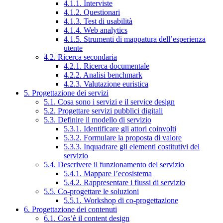
4.1.1. Interviste
4.1.2. Questionari
4.1.3. Test di usabilità
4.1.4. Web analytics
4.1.5. Strumenti di mappatura dell’esperienza
utente
4.2. Ricerca secondaria
4.2.1. Ricerca documentale
4.2.2. Analisi benchmark
4.2.3. Valutazione euristica
5. Progettazione dei servizi
5.1. Cosa sono i servizi e il service design
5.2. Progettare servizi pubblici digitali
5.3. Definire il modello di servizio
5.3.1. Identificare gli attori coinvolti
5.3.2. Formulare la proposta di valore
5.3.3. Inquadrare gli elementi costitutivi del
servizio
5.4. Descrivere il funzionamento del servizio
5.4.1. Mappare l’ecosistema
5.4.2. Rappresentare i flussi di servizio
5.5. Co-progettare le soluzioni
5.5.1. Workshop di co-progettazione
6. Progettazione dei contenuti
6.1. Cos’è il content design