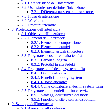
7.1. Caratteristiche dell’interazione
7.2. User stories per definire l’interazione
7.2.1. Differenza tra scenari e user stories
7.3. Flussi di interazione
7.4. Wireframe
7.5. Prototipi interattivi
8. Progettazione dell’interfaccia
8.1. Obiettivi dell’interfaccia
8.2. Elementi dell’interfaccia
8.2.1. Elementi di composizione
8.2.2. Elementi interattivi
8.2.3. Elementi testuali (microtesti)
8.3. Progettare e costruire in alta fedeltà
8.3.1. Layout di pagina
8.3.2. Prototipi in alta fedeltà
8.4. Progettare con il design system .italia
8.4.1. Documentazione
8.4.2. Benefici del design system
8.4.3. Risorse operative
8.4.4. Come contribuire al design system .italia
8.5. Progettare con i modelli di sito e servizi
8.5.1. Vantaggi dell’utilizzo dei modelli
8.5.2. I modelli di sito e servizi disponibili
9. Sviluppo dell’interfaccia
9.1. Approccio allo sviluppo