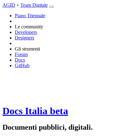
AGID
+
Team Digitale
Piano Triennale
Le community
Developers
Designers
Gli strumenti
Forum
Docs
GitHub
Docs Italia
beta
Documenti pubblici, digitali.