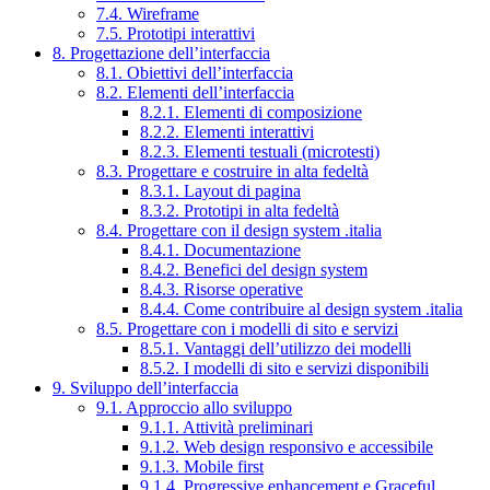
7.4. Wireframe
7.5. Prototipi interattivi
8. Progettazione dell’interfaccia
8.1. Obiettivi dell’interfaccia
8.2. Elementi dell’interfaccia
8.2.1. Elementi di composizione
8.2.2. Elementi interattivi
8.2.3. Elementi testuali (microtesti)
8.3. Progettare e costruire in alta fedeltà
8.3.1. Layout di pagina
8.3.2. Prototipi in alta fedeltà
8.4. Progettare con il design system .italia
8.4.1. Documentazione
8.4.2. Benefici del design system
8.4.3. Risorse operative
8.4.4. Come contribuire al design system .italia
8.5. Progettare con i modelli di sito e servizi
8.5.1. Vantaggi dell’utilizzo dei modelli
8.5.2. I modelli di sito e servizi disponibili
9. Sviluppo dell’interfaccia
9.1. Approccio allo sviluppo
9.1.1. Attività preliminari
9.1.2. Web design responsivo e accessibile
9.1.3. Mobile first
9.1.4. Progressive enhancement e Graceful