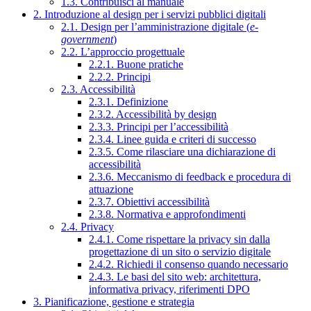
1.3. Contribuisci al manuale
2. Introduzione al design per i servizi pubblici digitali
2.1. Design per l’amministrazione digitale (
e-
government
)
2.2. L’approccio progettuale
2.2.1. Buone pratiche
2.2.2. Principi
2.3. Accessibilità
2.3.1. Definizione
2.3.2. Accessibilità by design
2.3.3. Principi per l’accessibilità
2.3.4. Linee guida e criteri di successo
2.3.5. Come rilasciare una dichiarazione di
accessibilità
2.3.6. Meccanismo di feedback e procedura di
attuazione
2.3.7. Obiettivi accessibilità
2.3.8. Normativa e approfondimenti
2.4. Privacy
2.4.1. Come rispettare la privacy sin dalla
progettazione di un sito o servizio digitale
2.4.2. Richiedi il consenso quando necessario
2.4.3. Le basi del sito web: architettura,
informativa privacy, riferimenti DPO
3. Pianificazione, gestione e strategia