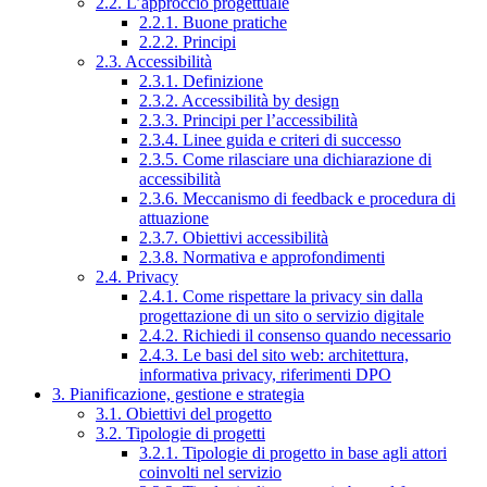
2.2. L’approccio progettuale
2.2.1. Buone pratiche
2.2.2. Principi
2.3. Accessibilità
2.3.1. Definizione
2.3.2. Accessibilità by design
2.3.3. Principi per l’accessibilità
2.3.4. Linee guida e criteri di successo
2.3.5. Come rilasciare una dichiarazione di
accessibilità
2.3.6. Meccanismo di feedback e procedura di
attuazione
2.3.7. Obiettivi accessibilità
2.3.8. Normativa e approfondimenti
2.4. Privacy
2.4.1. Come rispettare la privacy sin dalla
progettazione di un sito o servizio digitale
2.4.2. Richiedi il consenso quando necessario
2.4.3. Le basi del sito web: architettura,
informativa privacy, riferimenti DPO
3. Pianificazione, gestione e strategia
3.1. Obiettivi del progetto
3.2. Tipologie di progetti
3.2.1. Tipologie di progetto in base agli attori
coinvolti nel servizio