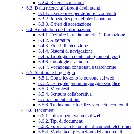
6.2.4. Ricerca sui forum
6.3. Dalla ricerca ai bisogni degli utenti
6.3.1. User stories per definire i contenuti
6.3.2. Job stories per definire i contenuti
6.3.3. Criteri di accettazione
6.4. Architettura dell’informazione
6.4.1. Definire l’architettura dell’informazione
6.4.2. Alberatura
6.4.3. Flussi di interazione
6.4.4. Sistemi di navigazione
6.4.5. Tipologie di contenuto (content type)
6.4.6. Ontologie e standard
6.4.7. Vocabolari controllati e tassonomie
6.5. Scrittura e linguaggio
6.5.1. Come leggono le persone sul web
6.5.2. Le regole per un linguaggio semplice
6.5.3. Microtesti
6.5.4. Scrittura collaborativa
6.5.5. Content critique
6.5.6. Traduzione e localizzazione dei contenuti
6.6. Documenti
6.6.1. I documenti vanno sul web
6.6.2. Tipi di documenti
6.6.3. Formato di lettura dei documenti elettronici
6.6.4. Modalità di produzione dei documenti