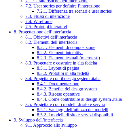
7.1. Caratteristiche dell’interazione
7.2. User stories per definire l’interazione
7.2.1. Differenza tra scenari e user stories
7.3. Flussi di interazione
7.4. Wireframe
7.5. Prototipi interattivi
8. Progettazione dell’interfaccia
8.1. Obiettivi dell’interfaccia
8.2. Elementi dell’interfaccia
8.2.1. Elementi di composizione
8.2.2. Elementi interattivi
8.2.3. Elementi testuali (microtesti)
8.3. Progettare e costruire in alta fedeltà
8.3.1. Layout di pagina
8.3.2. Prototipi in alta fedeltà
8.4. Progettare con il design system .italia
8.4.1. Documentazione
8.4.2. Benefici del design system
8.4.3. Risorse operative
8.4.4. Come contribuire al design system .italia
8.5. Progettare con i modelli di sito e servizi
8.5.1. Vantaggi dell’utilizzo dei modelli
8.5.2. I modelli di sito e servizi disponibili
9. Sviluppo dell’interfaccia
9.1. Approccio allo sviluppo