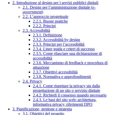
2. Introduzione al design per i servizi pubblici digitali
2.1. Design per l’amministrazione digitale (
e-
government
)
2.2. L’approccio progettuale
2.2.1. Buone pratiche
2.2.2. Principi
2.3. Accessibilità
2.3.1. Definizione
2.3.2. Accessibilità by design
2.3.3. Principi per l’accessibilità
2.3.4. Linee guida e criteri di successo
2.3.5. Come rilasciare una dichiarazione di
accessibilità
2.3.6. Meccanismo di feedback e procedura di
attuazione
2.3.7. Obiettivi accessibilità
2.3.8. Normativa e approfondimenti
2.4. Privacy
2.4.1. Come rispettare la privacy sin dalla
progettazione di un sito o servizio digitale
2.4.2. Richiedi il consenso quando necessario
2.4.3. Le basi del sito web: architettura,
informativa privacy, riferimenti DPO
3. Pianificazione, gestione e strategia
3.1. Obiettivi del progetto