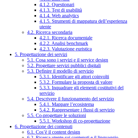
4.1.2. Questionari
4.1.3. Test di usabilità
4.1.4. Web analytics
4.1.5. Strumenti di mappatura dell’esperienza
utente
4.2. Ricerca secondaria
4.2.1. Ricerca documentale
4.2.2. Analisi benchmark
4.2.3. Valutazione euristica
5. Progettazione dei servizi
5.1. Cosa sono i servizi e il service design
5.2. Progettare servizi pubblici digitali
5.3. Definire il modello di servizio
5.3.1. Identificare gli attori coinvolti
5.3.2. Formulare la proposta di valore
5.3.3. Inquadrare gli elementi costitutivi del
servizio
5.4. Descrivere il funzionamento del servizio
5.4.1. Mappare l’ecosistema
5.4.2. Rappresentare i flussi di servizio
5.5. Co-progettare le soluzioni
5.5.1. Workshop di co-progettazione
6. Progettazione dei contenuti
6.1. Cos’è il content design
6.2. Ricerca utente sui contenuti e il linguaggio