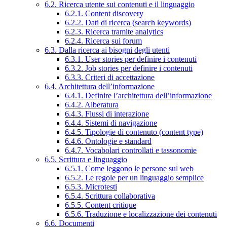
6.2. Ricerca utente sui contenuti e il linguaggio
6.2.1. Content discovery
6.2.2. Dati di ricerca (search keywords)
6.2.3. Ricerca tramite analytics
6.2.4. Ricerca sui forum
6.3. Dalla ricerca ai bisogni degli utenti
6.3.1. User stories per definire i contenuti
6.3.2. Job stories per definire i contenuti
6.3.3. Criteri di accettazione
6.4. Architettura dell’informazione
6.4.1. Definire l’architettura dell’informazione
6.4.2. Alberatura
6.4.3. Flussi di interazione
6.4.4. Sistemi di navigazione
6.4.5. Tipologie di contenuto (content type)
6.4.6. Ontologie e standard
6.4.7. Vocabolari controllati e tassonomie
6.5. Scrittura e linguaggio
6.5.1. Come leggono le persone sul web
6.5.2. Le regole per un linguaggio semplice
6.5.3. Microtesti
6.5.4. Scrittura collaborativa
6.5.5. Content critique
6.5.6. Traduzione e localizzazione dei contenuti
6.6. Documenti