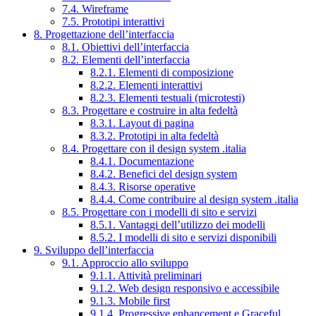
7.4. Wireframe
7.5. Prototipi interattivi
8. Progettazione dell’interfaccia
8.1. Obiettivi dell’interfaccia
8.2. Elementi dell’interfaccia
8.2.1. Elementi di composizione
8.2.2. Elementi interattivi
8.2.3. Elementi testuali (microtesti)
8.3. Progettare e costruire in alta fedeltà
8.3.1. Layout di pagina
8.3.2. Prototipi in alta fedeltà
8.4. Progettare con il design system .italia
8.4.1. Documentazione
8.4.2. Benefici del design system
8.4.3. Risorse operative
8.4.4. Come contribuire al design system .italia
8.5. Progettare con i modelli di sito e servizi
8.5.1. Vantaggi dell’utilizzo dei modelli
8.5.2. I modelli di sito e servizi disponibili
9. Sviluppo dell’interfaccia
9.1. Approccio allo sviluppo
9.1.1. Attività preliminari
9.1.2. Web design responsivo e accessibile
9.1.3. Mobile first
9.1.4. Progressive enhancement e Graceful