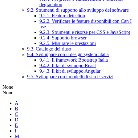
degradation
9.2. Strumenti di supporto allo sviluppo del software
9.2.1. Feature detection
9.2.2. Verificare le feature disponibili con Can I
use
9.2.3. Strumenti e risorse per CSS e JavaScript
9.2.4. Supporto browser
9.2.5. Misurare le prestazioni
9.3. Catalogo del riuso
9.4. Sviluppare con il design system .italia
9.4.1. Il framework Bootstrap Italia
9.4.2. Il kit di sviluppo React
9.4.3. Il kit di sviluppo Angular
9.5. Sviluppare con i modelli di sito e servizi
None
None
A
B
C
D
E
I
M