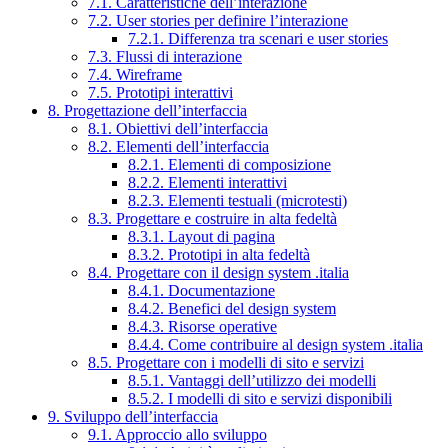
7.1. Caratteristiche dell’interazione
7.2. User stories per definire l’interazione
7.2.1. Differenza tra scenari e user stories
7.3. Flussi di interazione
7.4. Wireframe
7.5. Prototipi interattivi
8. Progettazione dell’interfaccia
8.1. Obiettivi dell’interfaccia
8.2. Elementi dell’interfaccia
8.2.1. Elementi di composizione
8.2.2. Elementi interattivi
8.2.3. Elementi testuali (microtesti)
8.3. Progettare e costruire in alta fedeltà
8.3.1. Layout di pagina
8.3.2. Prototipi in alta fedeltà
8.4. Progettare con il design system .italia
8.4.1. Documentazione
8.4.2. Benefici del design system
8.4.3. Risorse operative
8.4.4. Come contribuire al design system .italia
8.5. Progettare con i modelli di sito e servizi
8.5.1. Vantaggi dell’utilizzo dei modelli
8.5.2. I modelli di sito e servizi disponibili
9. Sviluppo dell’interfaccia
9.1. Approccio allo sviluppo