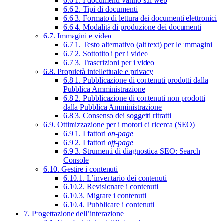
6.6.1. I documenti vanno sul web
6.6.2. Tipi di documenti
6.6.3. Formato di lettura dei documenti elettronici
6.6.4. Modalità di produzione dei documenti
6.7. Immagini e video
6.7.1. Testo alternativo (alt text) per le immagini
6.7.2. Sottotitoli per i video
6.7.3. Trascrizioni per i video
6.8. Proprietà intellettuale e privacy
6.8.1. Pubblicazione di contenuti prodotti dalla
Pubblica Amministrazione
6.8.2. Pubblicazione di contenuti non prodotti
dalla Pubblica Amministrazione
6.8.3. Consenso dei soggetti ritratti
6.9. Ottimizzazione per i motori di ricerca (SEO)
6.9.1. I fattori
on-page
6.9.2. I fattori
off-page
6.9.3. Strumenti di diagnostica SEO: Search
Console
6.10. Gestire i contenuti
6.10.1. L’inventario dei contenuti
6.10.2. Revisionare i contenuti
6.10.3. Migrare i contenuti
6.10.4. Pubblicare i contenuti
7. Progettazione dell’interazione