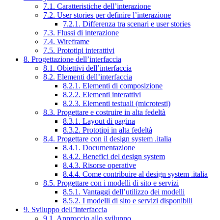
7.1. Caratteristiche dell’interazione
7.2. User stories per definire l’interazione
7.2.1. Differenza tra scenari e user stories
7.3. Flussi di interazione
7.4. Wireframe
7.5. Prototipi interattivi
8. Progettazione dell’interfaccia
8.1. Obiettivi dell’interfaccia
8.2. Elementi dell’interfaccia
8.2.1. Elementi di composizione
8.2.2. Elementi interattivi
8.2.3. Elementi testuali (microtesti)
8.3. Progettare e costruire in alta fedeltà
8.3.1. Layout di pagina
8.3.2. Prototipi in alta fedeltà
8.4. Progettare con il design system .italia
8.4.1. Documentazione
8.4.2. Benefici del design system
8.4.3. Risorse operative
8.4.4. Come contribuire al design system .italia
8.5. Progettare con i modelli di sito e servizi
8.5.1. Vantaggi dell’utilizzo dei modelli
8.5.2. I modelli di sito e servizi disponibili
9. Sviluppo dell’interfaccia
9.1. Approccio allo sviluppo