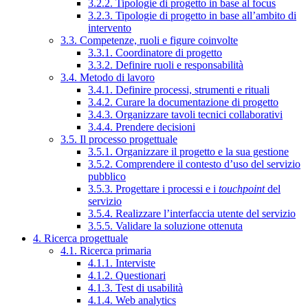
3.2.2. Tipologie di progetto in base al focus
3.2.3. Tipologie di progetto in base all’ambito di
intervento
3.3. Competenze, ruoli e figure coinvolte
3.3.1. Coordinatore di progetto
3.3.2. Definire ruoli e responsabilità
3.4. Metodo di lavoro
3.4.1. Definire processi, strumenti e rituali
3.4.2. Curare la documentazione di progetto
3.4.3. Organizzare tavoli tecnici collaborativi
3.4.4. Prendere decisioni
3.5. Il processo progettuale
3.5.1. Organizzare il progetto e la sua gestione
3.5.2. Comprendere il contesto d’uso del servizio
pubblico
3.5.3. Progettare i processi e i
touchpoint
del
servizio
3.5.4. Realizzare l’interfaccia utente del servizio
3.5.5. Validare la soluzione ottenuta
4. Ricerca progettuale
4.1. Ricerca primaria
4.1.1. Interviste
4.1.2. Questionari
4.1.3. Test di usabilità
4.1.4. Web analytics