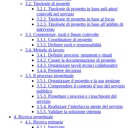
3.2. Tipologie di progetti
3.2.1. Tipologie di progetto in base agli attori
coinvolti nel servizio
3.2.2. Tipologie di progetto in base al focus
3.2.3. Tipologie di progetto in base all’ambito di
intervento
3.3. Competenze, ruoli e figure coinvolte
3.3.1. Coordinatore di progetto
3.3.2. Definire ruoli e responsabilità
3.4. Metodo di lavoro
3.4.1. Definire processi, strumenti e rituali
3.4.2. Curare la documentazione di progetto
3.4.3. Organizzare tavoli tecnici collaborativi
3.4.4. Prendere decisioni
3.5. Il processo progettuale
3.5.1. Organizzare il progetto e la sua gestione
3.5.2. Comprendere il contesto d’uso del servizio
pubblico
3.5.3. Progettare i processi e i
touchpoint
del
servizio
3.5.4. Realizzare l’interfaccia utente del servizio
3.5.5. Validare la soluzione ottenuta
4. Ricerca progettuale
4.1. Ricerca primaria
4.1.1. Interviste