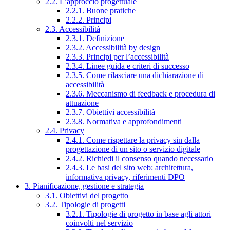
2.2. L’approccio progettuale
2.2.1. Buone pratiche
2.2.2. Principi
2.3. Accessibilità
2.3.1. Definizione
2.3.2. Accessibilità by design
2.3.3. Principi per l’accessibilità
2.3.4. Linee guida e criteri di successo
2.3.5. Come rilasciare una dichiarazione di
accessibilità
2.3.6. Meccanismo di feedback e procedura di
attuazione
2.3.7. Obiettivi accessibilità
2.3.8. Normativa e approfondimenti
2.4. Privacy
2.4.1. Come rispettare la privacy sin dalla
progettazione di un sito o servizio digitale
2.4.2. Richiedi il consenso quando necessario
2.4.3. Le basi del sito web: architettura,
informativa privacy, riferimenti DPO
3. Pianificazione, gestione e strategia
3.1. Obiettivi del progetto
3.2. Tipologie di progetti
3.2.1. Tipologie di progetto in base agli attori
coinvolti nel servizio