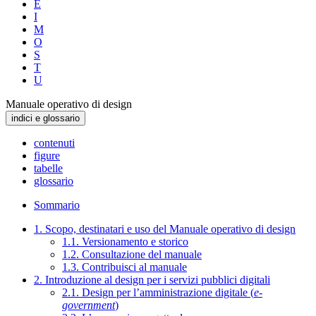
E
I
M
O
S
T
U
Manuale operativo di design
indici e glossario
contenuti
figure
tabelle
glossario
Sommario
1. Scopo, destinatari e uso del Manuale operativo di design
1.1. Versionamento e storico
1.2. Consultazione del manuale
1.3. Contribuisci al manuale
2. Introduzione al design per i servizi pubblici digitali
2.1. Design per l’amministrazione digitale (
e-
government
)