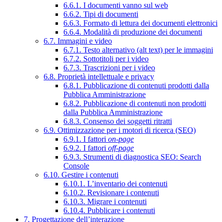
6.6.1. I documenti vanno sul web
6.6.2. Tipi di documenti
6.6.3. Formato di lettura dei documenti elettronici
6.6.4. Modalità di produzione dei documenti
6.7. Immagini e video
6.7.1. Testo alternativo (alt text) per le immagini
6.7.2. Sottotitoli per i video
6.7.3. Trascrizioni per i video
6.8. Proprietà intellettuale e privacy
6.8.1. Pubblicazione di contenuti prodotti dalla
Pubblica Amministrazione
6.8.2. Pubblicazione di contenuti non prodotti
dalla Pubblica Amministrazione
6.8.3. Consenso dei soggetti ritratti
6.9. Ottimizzazione per i motori di ricerca (SEO)
6.9.1. I fattori
on-page
6.9.2. I fattori
off-page
6.9.3. Strumenti di diagnostica SEO: Search
Console
6.10. Gestire i contenuti
6.10.1. L’inventario dei contenuti
6.10.2. Revisionare i contenuti
6.10.3. Migrare i contenuti
6.10.4. Pubblicare i contenuti
7. Progettazione dell’interazione