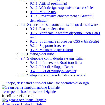
9.1.1. Attività preliminari
9.1.2. Web design responsivo e accessibile
9.1.3. Mobile first
9.1.4. Progressive enhancement e Graceful
degradation
9.2. Strumenti di supporto allo sviluppo del software
9.2.1. Feature detection
9.2.2. Verificare le feature disponibili con Can I
use
9.2.3. Strumenti e risorse per CSS e JavaScript
9.2.4. Supporto browser
9.2.5. Misurare le prestazioni
9.3. Catalogo del riuso
9.4. Sviluppare con il design system .italia
9.4.1. Il framework Bootstrap Italia
9.4.2. Il kit di sviluppo React
9.4.3. Il kit di sviluppo Angular
9.5. Sviluppare con i modelli di sito e servizi
1. Scopo, destinatari e uso del Manuale operativo di design
Team per la Trasformazione Digitale
in collaborazione con
Agenzia per l'Italia Digitale