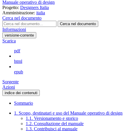
Manuale operativo di design
Progetto:
Designers Italia
Amministrazione:
italia
Cerca nel documento
Cerca nel documento
Informazioni
versione-corrente
Scarica
pdf
html
epub
Sorgente
Azioni
indice dei contenuti
Sommario
1. Scopo, destinatari e uso del Manuale operativo di design
1.1. Versionamento e storico
1.2. Consultazione del manuale
1.3. Contribuisci al manuale