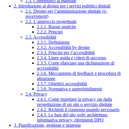
1.3. Contribuisci al manuale
2. Introduzione al design per i servizi pubblici digitali
2.1. Design per l’amministrazione digitale (
e-
government
)
2.2. L’approccio progettuale
2.2.1. Buone pratiche
2.2.2. Principi
2.3. Accessibilità
2.3.1. Definizione
2.3.2. Accessibilità by design
2.3.3. Principi per l’accessibilità
2.3.4. Linee guida e criteri di successo
2.3.5. Come rilasciare una dichiarazione di
accessibilità
2.3.6. Meccanismo di feedback e procedura di
attuazione
2.3.7. Obiettivi accessibilità
2.3.8. Normativa e approfondimenti
2.4. Privacy
2.4.1. Come rispettare la privacy sin dalla
progettazione di un sito o servizio digitale
2.4.2. Richiedi il consenso quando necessario
2.4.3. Le basi del sito web: architettura,
informativa privacy, riferimenti DPO
3. Pianificazione, gestione e strategia