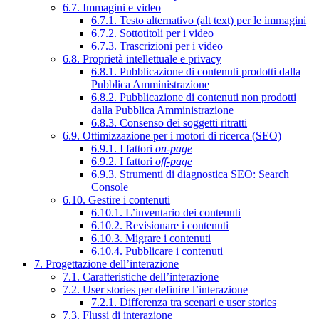
6.7. Immagini e video
6.7.1. Testo alternativo (alt text) per le immagini
6.7.2. Sottotitoli per i video
6.7.3. Trascrizioni per i video
6.8. Proprietà intellettuale e privacy
6.8.1. Pubblicazione di contenuti prodotti dalla
Pubblica Amministrazione
6.8.2. Pubblicazione di contenuti non prodotti
dalla Pubblica Amministrazione
6.8.3. Consenso dei soggetti ritratti
6.9. Ottimizzazione per i motori di ricerca (SEO)
6.9.1. I fattori
on-page
6.9.2. I fattori
off-page
6.9.3. Strumenti di diagnostica SEO: Search
Console
6.10. Gestire i contenuti
6.10.1. L’inventario dei contenuti
6.10.2. Revisionare i contenuti
6.10.3. Migrare i contenuti
6.10.4. Pubblicare i contenuti
7. Progettazione dell’interazione
7.1. Caratteristiche dell’interazione
7.2. User stories per definire l’interazione
7.2.1. Differenza tra scenari e user stories
7.3. Flussi di interazione