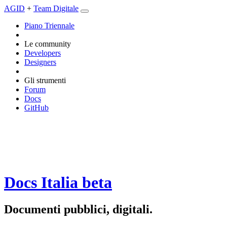
AGID
+
Team Digitale
Piano Triennale
Le community
Developers
Designers
Gli strumenti
Forum
Docs
GitHub
Docs Italia
beta
Documenti pubblici, digitali.