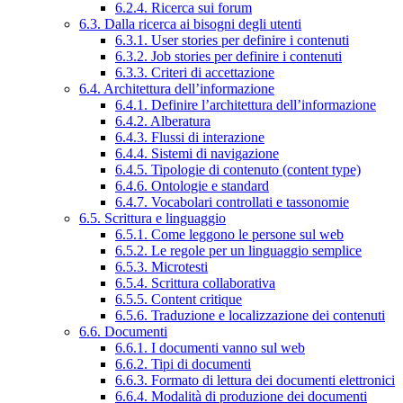
6.2.4. Ricerca sui forum
6.3. Dalla ricerca ai bisogni degli utenti
6.3.1. User stories per definire i contenuti
6.3.2. Job stories per definire i contenuti
6.3.3. Criteri di accettazione
6.4. Architettura dell’informazione
6.4.1. Definire l’architettura dell’informazione
6.4.2. Alberatura
6.4.3. Flussi di interazione
6.4.4. Sistemi di navigazione
6.4.5. Tipologie di contenuto (content type)
6.4.6. Ontologie e standard
6.4.7. Vocabolari controllati e tassonomie
6.5. Scrittura e linguaggio
6.5.1. Come leggono le persone sul web
6.5.2. Le regole per un linguaggio semplice
6.5.3. Microtesti
6.5.4. Scrittura collaborativa
6.5.5. Content critique
6.5.6. Traduzione e localizzazione dei contenuti
6.6. Documenti
6.6.1. I documenti vanno sul web
6.6.2. Tipi di documenti
6.6.3. Formato di lettura dei documenti elettronici
6.6.4. Modalità di produzione dei documenti