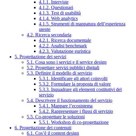
4.1.1. Interviste
4.1.2. Questionari
4.1.3. Test di usabilità
4.1.4. Web analytics
4.1.5. Strumenti di mappatura dell’esperienza
utente
4.2. Ricerca secondaria
4.2.1. Ricerca documentale
4.2.2. Analisi benchmark
4.2.3. Valutazione euristica
5. Progettazione dei servizi
5.1. Cosa sono i servizi e il service design
5.2. Progettare servizi pubblici digitali
5.3. Definire il modello di servizio
5.3.1. Identificare gli attori coinvolti
5.3.2. Formulare la proposta di valore
5.3.3. Inquadrare gli elementi costitutivi del
servizio
5.4. Descrivere il funzionamento del servizio
5.4.1. Mappare l’ecosistema
5.4.2. Rappresentare i flussi di servizio
5.5. Co-progettare le soluzioni
5.5.1. Workshop di co-progettazione
6. Progettazione dei contenuti
6.1. Cos’è il content design