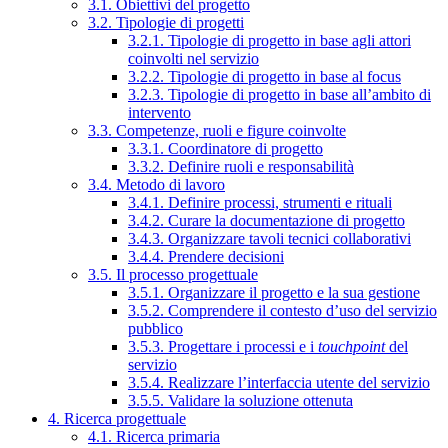
3.1. Obiettivi del progetto
3.2. Tipologie di progetti
3.2.1. Tipologie di progetto in base agli attori
coinvolti nel servizio
3.2.2. Tipologie di progetto in base al focus
3.2.3. Tipologie di progetto in base all’ambito di
intervento
3.3. Competenze, ruoli e figure coinvolte
3.3.1. Coordinatore di progetto
3.3.2. Definire ruoli e responsabilità
3.4. Metodo di lavoro
3.4.1. Definire processi, strumenti e rituali
3.4.2. Curare la documentazione di progetto
3.4.3. Organizzare tavoli tecnici collaborativi
3.4.4. Prendere decisioni
3.5. Il processo progettuale
3.5.1. Organizzare il progetto e la sua gestione
3.5.2. Comprendere il contesto d’uso del servizio
pubblico
3.5.3. Progettare i processi e i
touchpoint
del
servizio
3.5.4. Realizzare l’interfaccia utente del servizio
3.5.5. Validare la soluzione ottenuta
4. Ricerca progettuale
4.1. Ricerca primaria