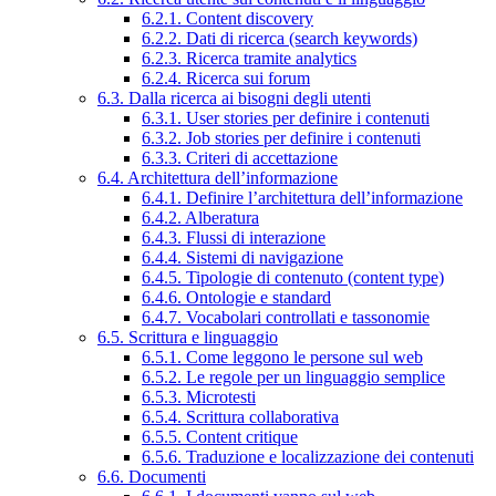
6.2.1. Content discovery
6.2.2. Dati di ricerca (search keywords)
6.2.3. Ricerca tramite analytics
6.2.4. Ricerca sui forum
6.3. Dalla ricerca ai bisogni degli utenti
6.3.1. User stories per definire i contenuti
6.3.2. Job stories per definire i contenuti
6.3.3. Criteri di accettazione
6.4. Architettura dell’informazione
6.4.1. Definire l’architettura dell’informazione
6.4.2. Alberatura
6.4.3. Flussi di interazione
6.4.4. Sistemi di navigazione
6.4.5. Tipologie di contenuto (content type)
6.4.6. Ontologie e standard
6.4.7. Vocabolari controllati e tassonomie
6.5. Scrittura e linguaggio
6.5.1. Come leggono le persone sul web
6.5.2. Le regole per un linguaggio semplice
6.5.3. Microtesti
6.5.4. Scrittura collaborativa
6.5.5. Content critique
6.5.6. Traduzione e localizzazione dei contenuti
6.6. Documenti