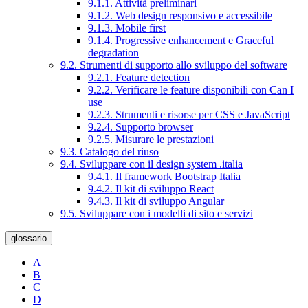
9.1.1. Attività preliminari
9.1.2. Web design responsivo e accessibile
9.1.3. Mobile first
9.1.4. Progressive enhancement e Graceful
degradation
9.2. Strumenti di supporto allo sviluppo del software
9.2.1. Feature detection
9.2.2. Verificare le feature disponibili con Can I
use
9.2.3. Strumenti e risorse per CSS e JavaScript
9.2.4. Supporto browser
9.2.5. Misurare le prestazioni
9.3. Catalogo del riuso
9.4. Sviluppare con il design system .italia
9.4.1. Il framework Bootstrap Italia
9.4.2. Il kit di sviluppo React
9.4.3. Il kit di sviluppo Angular
9.5. Sviluppare con i modelli di sito e servizi
glossario
A
B
C
D