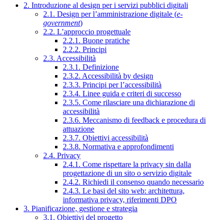
2. Introduzione al design per i servizi pubblici digitali
2.1. Design per l’amministrazione digitale (
e-
government
)
2.2. L’approccio progettuale
2.2.1. Buone pratiche
2.2.2. Principi
2.3. Accessibilità
2.3.1. Definizione
2.3.2. Accessibilità by design
2.3.3. Principi per l’accessibilità
2.3.4. Linee guida e criteri di successo
2.3.5. Come rilasciare una dichiarazione di
accessibilità
2.3.6. Meccanismo di feedback e procedura di
attuazione
2.3.7. Obiettivi accessibilità
2.3.8. Normativa e approfondimenti
2.4. Privacy
2.4.1. Come rispettare la privacy sin dalla
progettazione di un sito o servizio digitale
2.4.2. Richiedi il consenso quando necessario
2.4.3. Le basi del sito web: architettura,
informativa privacy, riferimenti DPO
3. Pianificazione, gestione e strategia
3.1. Obiettivi del progetto