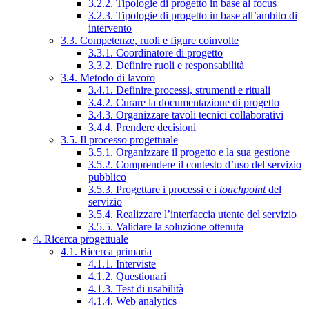
3.2.2. Tipologie di progetto in base al focus
3.2.3. Tipologie di progetto in base all’ambito di
intervento
3.3. Competenze, ruoli e figure coinvolte
3.3.1. Coordinatore di progetto
3.3.2. Definire ruoli e responsabilità
3.4. Metodo di lavoro
3.4.1. Definire processi, strumenti e rituali
3.4.2. Curare la documentazione di progetto
3.4.3. Organizzare tavoli tecnici collaborativi
3.4.4. Prendere decisioni
3.5. Il processo progettuale
3.5.1. Organizzare il progetto e la sua gestione
3.5.2. Comprendere il contesto d’uso del servizio
pubblico
3.5.3. Progettare i processi e i
touchpoint
del
servizio
3.5.4. Realizzare l’interfaccia utente del servizio
3.5.5. Validare la soluzione ottenuta
4. Ricerca progettuale
4.1. Ricerca primaria
4.1.1. Interviste
4.1.2. Questionari
4.1.3. Test di usabilità
4.1.4. Web analytics