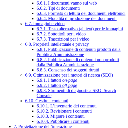
6.6.1. I documenti vanno sul web
6.6.2. Tipi di documenti
6.6.3. Formato di lettura dei documenti elettronici
6.6.4. Modalità di produzione dei documenti
6.7. Immagini e video
6.7.1. Testo alternativo (alt text) per le immagini
6.7.2. Sottotitoli per i video
6.7.3. Trascrizioni per i video
6.8. Proprietà intellettuale e privacy
6.8.1. Pubblicazione di contenuti prodotti dalla
Pubblica Amministrazione
6.8.2. Pubblicazione di contenuti non prodotti
dalla Pubblica Amministrazione
6.8.3. Consenso dei soggetti ritratti
6.9. Ottimizzazione per i motori di ricerca (SEO)
6.9.1. I fattori
on-page
6.9.2. I fattori
off-page
6.9.3. Strumenti di diagnostica SEO: Search
Console
6.10. Gestire i contenuti
6.10.1. L’inventario dei contenuti
6.10.2. Revisionare i contenuti
6.10.3. Migrare i contenuti
6.10.4. Pubblicare i contenuti
7. Progettazione dell’interazione