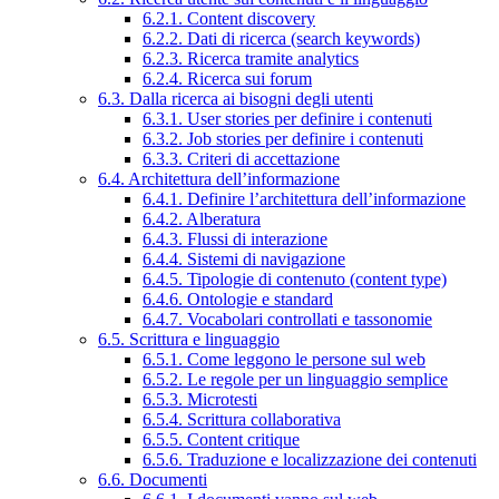
6.2.1. Content discovery
6.2.2. Dati di ricerca (search keywords)
6.2.3. Ricerca tramite analytics
6.2.4. Ricerca sui forum
6.3. Dalla ricerca ai bisogni degli utenti
6.3.1. User stories per definire i contenuti
6.3.2. Job stories per definire i contenuti
6.3.3. Criteri di accettazione
6.4. Architettura dell’informazione
6.4.1. Definire l’architettura dell’informazione
6.4.2. Alberatura
6.4.3. Flussi di interazione
6.4.4. Sistemi di navigazione
6.4.5. Tipologie di contenuto (content type)
6.4.6. Ontologie e standard
6.4.7. Vocabolari controllati e tassonomie
6.5. Scrittura e linguaggio
6.5.1. Come leggono le persone sul web
6.5.2. Le regole per un linguaggio semplice
6.5.3. Microtesti
6.5.4. Scrittura collaborativa
6.5.5. Content critique
6.5.6. Traduzione e localizzazione dei contenuti
6.6. Documenti