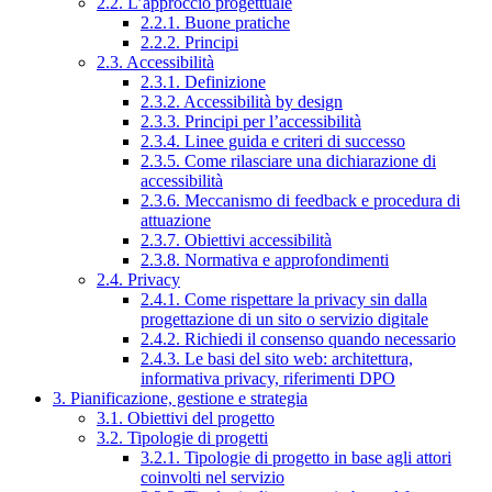
2.2. L’approccio progettuale
2.2.1. Buone pratiche
2.2.2. Principi
2.3. Accessibilità
2.3.1. Definizione
2.3.2. Accessibilità by design
2.3.3. Principi per l’accessibilità
2.3.4. Linee guida e criteri di successo
2.3.5. Come rilasciare una dichiarazione di
accessibilità
2.3.6. Meccanismo di feedback e procedura di
attuazione
2.3.7. Obiettivi accessibilità
2.3.8. Normativa e approfondimenti
2.4. Privacy
2.4.1. Come rispettare la privacy sin dalla
progettazione di un sito o servizio digitale
2.4.2. Richiedi il consenso quando necessario
2.4.3. Le basi del sito web: architettura,
informativa privacy, riferimenti DPO
3. Pianificazione, gestione e strategia
3.1. Obiettivi del progetto
3.2. Tipologie di progetti
3.2.1. Tipologie di progetto in base agli attori
coinvolti nel servizio