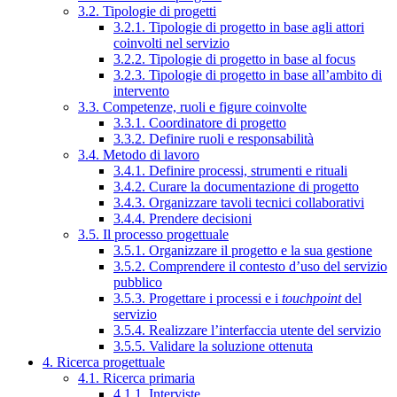
3.2. Tipologie di progetti
3.2.1. Tipologie di progetto in base agli attori
coinvolti nel servizio
3.2.2. Tipologie di progetto in base al focus
3.2.3. Tipologie di progetto in base all’ambito di
intervento
3.3. Competenze, ruoli e figure coinvolte
3.3.1. Coordinatore di progetto
3.3.2. Definire ruoli e responsabilità
3.4. Metodo di lavoro
3.4.1. Definire processi, strumenti e rituali
3.4.2. Curare la documentazione di progetto
3.4.3. Organizzare tavoli tecnici collaborativi
3.4.4. Prendere decisioni
3.5. Il processo progettuale
3.5.1. Organizzare il progetto e la sua gestione
3.5.2. Comprendere il contesto d’uso del servizio
pubblico
3.5.3. Progettare i processi e i
touchpoint
del
servizio
3.5.4. Realizzare l’interfaccia utente del servizio
3.5.5. Validare la soluzione ottenuta
4. Ricerca progettuale
4.1. Ricerca primaria
4.1.1. Interviste