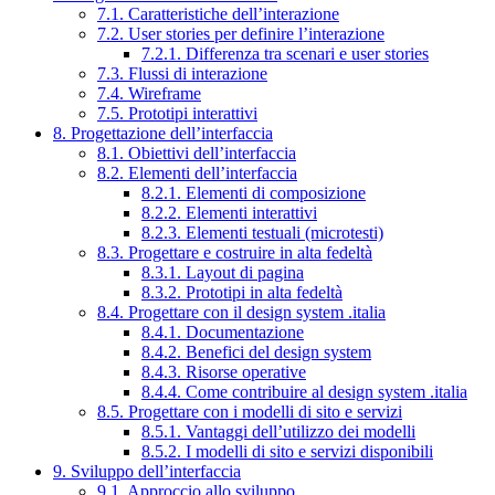
7.1. Caratteristiche dell’interazione
7.2. User stories per definire l’interazione
7.2.1. Differenza tra scenari e user stories
7.3. Flussi di interazione
7.4. Wireframe
7.5. Prototipi interattivi
8. Progettazione dell’interfaccia
8.1. Obiettivi dell’interfaccia
8.2. Elementi dell’interfaccia
8.2.1. Elementi di composizione
8.2.2. Elementi interattivi
8.2.3. Elementi testuali (microtesti)
8.3. Progettare e costruire in alta fedeltà
8.3.1. Layout di pagina
8.3.2. Prototipi in alta fedeltà
8.4. Progettare con il design system .italia
8.4.1. Documentazione
8.4.2. Benefici del design system
8.4.3. Risorse operative
8.4.4. Come contribuire al design system .italia
8.5. Progettare con i modelli di sito e servizi
8.5.1. Vantaggi dell’utilizzo dei modelli
8.5.2. I modelli di sito e servizi disponibili
9. Sviluppo dell’interfaccia
9.1. Approccio allo sviluppo