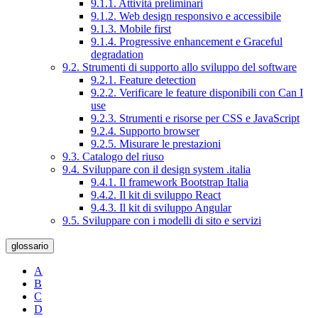
9.1.1. Attività preliminari
9.1.2. Web design responsivo e accessibile
9.1.3. Mobile first
9.1.4. Progressive enhancement e Graceful
degradation
9.2. Strumenti di supporto allo sviluppo del software
9.2.1. Feature detection
9.2.2. Verificare le feature disponibili con Can I
use
9.2.3. Strumenti e risorse per CSS e JavaScript
9.2.4. Supporto browser
9.2.5. Misurare le prestazioni
9.3. Catalogo del riuso
9.4. Sviluppare con il design system .italia
9.4.1. Il framework Bootstrap Italia
9.4.2. Il kit di sviluppo React
9.4.3. Il kit di sviluppo Angular
9.5. Sviluppare con i modelli di sito e servizi
glossario
A
B
C
D