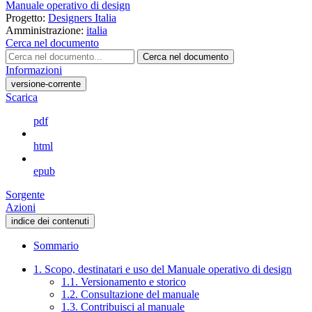
Manuale operativo di design
Progetto:
Designers Italia
Amministrazione:
italia
Cerca nel documento
Cerca nel documento
Informazioni
versione-corrente
Scarica
pdf
html
epub
Sorgente
Azioni
indice dei contenuti
Sommario
1. Scopo, destinatari e uso del Manuale operativo di design
1.1. Versionamento e storico
1.2. Consultazione del manuale
1.3. Contribuisci al manuale