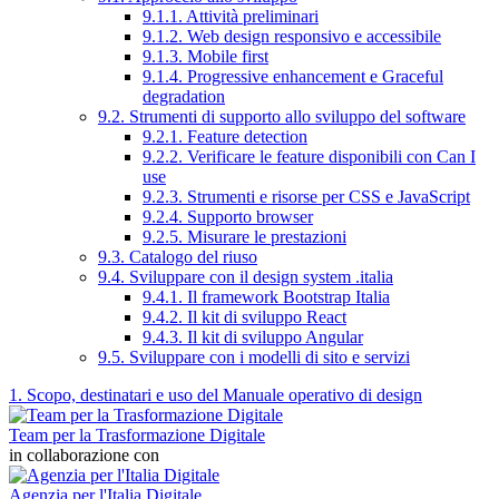
9.1.1. Attività preliminari
9.1.2. Web design responsivo e accessibile
9.1.3. Mobile first
9.1.4. Progressive enhancement e Graceful
degradation
9.2. Strumenti di supporto allo sviluppo del software
9.2.1. Feature detection
9.2.2. Verificare le feature disponibili con Can I
use
9.2.3. Strumenti e risorse per CSS e JavaScript
9.2.4. Supporto browser
9.2.5. Misurare le prestazioni
9.3. Catalogo del riuso
9.4. Sviluppare con il design system .italia
9.4.1. Il framework Bootstrap Italia
9.4.2. Il kit di sviluppo React
9.4.3. Il kit di sviluppo Angular
9.5. Sviluppare con i modelli di sito e servizi
1. Scopo, destinatari e uso del Manuale operativo di design
Team per la Trasformazione Digitale
in collaborazione con
Agenzia per l'Italia Digitale