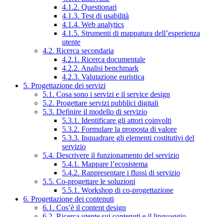
4.1.2. Questionari
4.1.3. Test di usabilità
4.1.4. Web analytics
4.1.5. Strumenti di mappatura dell’esperienza
utente
4.2. Ricerca secondaria
4.2.1. Ricerca documentale
4.2.2. Analisi benchmark
4.2.3. Valutazione euristica
5. Progettazione dei servizi
5.1. Cosa sono i servizi e il service design
5.2. Progettare servizi pubblici digitali
5.3. Definire il modello di servizio
5.3.1. Identificare gli attori coinvolti
5.3.2. Formulare la proposta di valore
5.3.3. Inquadrare gli elementi costitutivi del
servizio
5.4. Descrivere il funzionamento del servizio
5.4.1. Mappare l’ecosistema
5.4.2. Rappresentare i flussi di servizio
5.5. Co-progettare le soluzioni
5.5.1. Workshop di co-progettazione
6. Progettazione dei contenuti
6.1. Cos’è il content design
6.2. Ricerca utente sui contenuti e il linguaggio