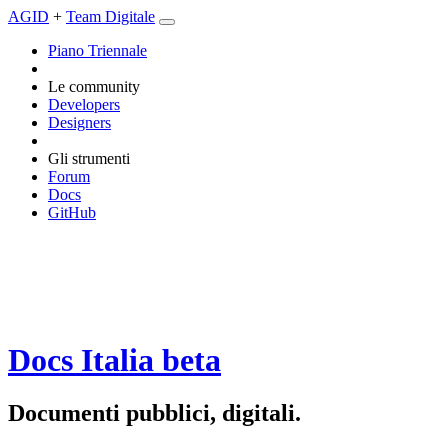
AGID
+
Team Digitale
Piano Triennale
Le community
Developers
Designers
Gli strumenti
Forum
Docs
GitHub
Docs Italia
beta
Documenti pubblici, digitali.