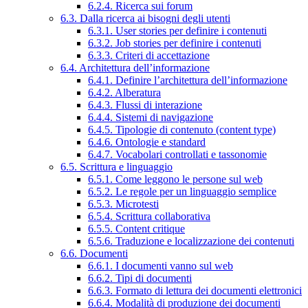
6.2.4. Ricerca sui forum
6.3. Dalla ricerca ai bisogni degli utenti
6.3.1. User stories per definire i contenuti
6.3.2. Job stories per definire i contenuti
6.3.3. Criteri di accettazione
6.4. Architettura dell’informazione
6.4.1. Definire l’architettura dell’informazione
6.4.2. Alberatura
6.4.3. Flussi di interazione
6.4.4. Sistemi di navigazione
6.4.5. Tipologie di contenuto (content type)
6.4.6. Ontologie e standard
6.4.7. Vocabolari controllati e tassonomie
6.5. Scrittura e linguaggio
6.5.1. Come leggono le persone sul web
6.5.2. Le regole per un linguaggio semplice
6.5.3. Microtesti
6.5.4. Scrittura collaborativa
6.5.5. Content critique
6.5.6. Traduzione e localizzazione dei contenuti
6.6. Documenti
6.6.1. I documenti vanno sul web
6.6.2. Tipi di documenti
6.6.3. Formato di lettura dei documenti elettronici
6.6.4. Modalità di produzione dei documenti