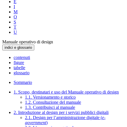
E
I
M
O
S
T
U
Manuale operativo di design
indici e glossario
contenuti
figure
tabelle
glossario
Sommario
1. Scopo, destinatari e uso del Manuale operativo di design
1.1. Versionamento e storico
1.2. Consultazione del manuale
1.3. Contribuisci al manuale
2. Introduzione al design per i servizi pubblici digitali
2.1. Design per l’amministrazione digitale (
e-
government
)