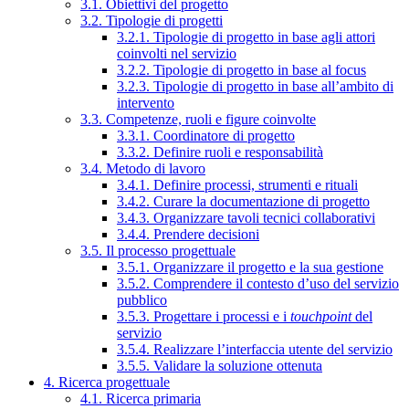
3.1. Obiettivi del progetto
3.2. Tipologie di progetti
3.2.1. Tipologie di progetto in base agli attori
coinvolti nel servizio
3.2.2. Tipologie di progetto in base al focus
3.2.3. Tipologie di progetto in base all’ambito di
intervento
3.3. Competenze, ruoli e figure coinvolte
3.3.1. Coordinatore di progetto
3.3.2. Definire ruoli e responsabilità
3.4. Metodo di lavoro
3.4.1. Definire processi, strumenti e rituali
3.4.2. Curare la documentazione di progetto
3.4.3. Organizzare tavoli tecnici collaborativi
3.4.4. Prendere decisioni
3.5. Il processo progettuale
3.5.1. Organizzare il progetto e la sua gestione
3.5.2. Comprendere il contesto d’uso del servizio
pubblico
3.5.3. Progettare i processi e i
touchpoint
del
servizio
3.5.4. Realizzare l’interfaccia utente del servizio
3.5.5. Validare la soluzione ottenuta
4. Ricerca progettuale
4.1. Ricerca primaria