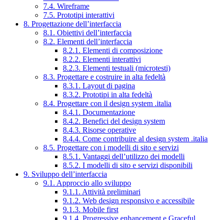
7.4. Wireframe
7.5. Prototipi interattivi
8. Progettazione dell’interfaccia
8.1. Obiettivi dell’interfaccia
8.2. Elementi dell’interfaccia
8.2.1. Elementi di composizione
8.2.2. Elementi interattivi
8.2.3. Elementi testuali (microtesti)
8.3. Progettare e costruire in alta fedeltà
8.3.1. Layout di pagina
8.3.2. Prototipi in alta fedeltà
8.4. Progettare con il design system .italia
8.4.1. Documentazione
8.4.2. Benefici del design system
8.4.3. Risorse operative
8.4.4. Come contribuire al design system .italia
8.5. Progettare con i modelli di sito e servizi
8.5.1. Vantaggi dell’utilizzo dei modelli
8.5.2. I modelli di sito e servizi disponibili
9. Sviluppo dell’interfaccia
9.1. Approccio allo sviluppo
9.1.1. Attività preliminari
9.1.2. Web design responsivo e accessibile
9.1.3. Mobile first
9.1.4. Progressive enhancement e Graceful