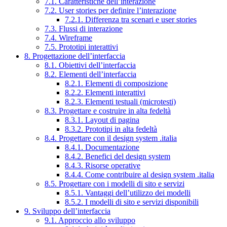
7.1. Caratteristiche dell’interazione
7.2. User stories per definire l’interazione
7.2.1. Differenza tra scenari e user stories
7.3. Flussi di interazione
7.4. Wireframe
7.5. Prototipi interattivi
8. Progettazione dell’interfaccia
8.1. Obiettivi dell’interfaccia
8.2. Elementi dell’interfaccia
8.2.1. Elementi di composizione
8.2.2. Elementi interattivi
8.2.3. Elementi testuali (microtesti)
8.3. Progettare e costruire in alta fedeltà
8.3.1. Layout di pagina
8.3.2. Prototipi in alta fedeltà
8.4. Progettare con il design system .italia
8.4.1. Documentazione
8.4.2. Benefici del design system
8.4.3. Risorse operative
8.4.4. Come contribuire al design system .italia
8.5. Progettare con i modelli di sito e servizi
8.5.1. Vantaggi dell’utilizzo dei modelli
8.5.2. I modelli di sito e servizi disponibili
9. Sviluppo dell’interfaccia
9.1. Approccio allo sviluppo