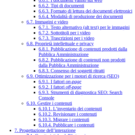
6.6.1. I documenti vanno sul web
6.6.2. Tipi di documenti
6.6.3. Formato di lettura dei documenti elettronici
6.6.4. Modalità di produzione dei documenti
6.7. Immagini e video
6.7.1. Testo alternativo (alt text) per le immagini
6.7.2. Sottotitoli per i video
6.7.3. Trascrizioni per i video
6.8. Proprietà intellettuale e privacy
6.8.1. Pubblicazione di contenuti prodotti dalla
Pubblica Amministrazione
6.8.2. Pubblicazione di contenuti non prodotti
dalla Pubblica Amministrazione
6.8.3. Consenso dei soggetti ritratti
6.9. Ottimizzazione per i motori di ricerca (SEO)
6.9.1. I fattori
on-page
6.9.2. I fattori
off-page
6.9.3. Strumenti di diagnostica SEO: Search
Console
6.10. Gestire i contenuti
6.10.1. L’inventario dei contenuti
6.10.2. Revisionare i contenuti
6.10.3. Migrare i contenuti
6.10.4. Pubblicare i contenuti
7. Progettazione dell’interazione