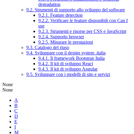
degradation
9.2. Strumenti di supporto allo sviluppo del software
9.2.1. Feature detection
9.2.2. Verificare le feature disponibili con Can I
use
9.2.3. Strumenti e risorse per CSS e JavaScript
9.2.4. Supporto browser
9.2.5. Misurare le prestazioni
9.3. Catalogo del riuso
9.4. Sviluppare con il design system .italia
9.4.1. Il framework Bootstrap Italia
9.4.2. Il kit di sviluppo React
9.4.3. Il kit di sviluppo Angular
9.5. Sviluppare con i modelli di sito e servizi
None
None
A
B
C
D
E
I
M