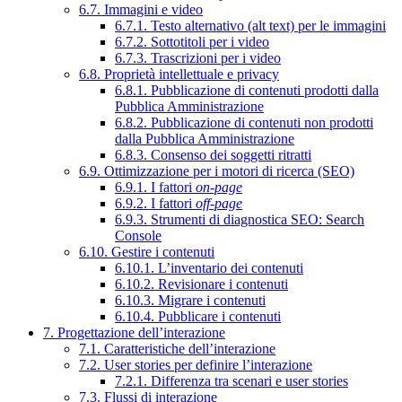
6.7. Immagini e video
6.7.1. Testo alternativo (alt text) per le immagini
6.7.2. Sottotitoli per i video
6.7.3. Trascrizioni per i video
6.8. Proprietà intellettuale e privacy
6.8.1. Pubblicazione di contenuti prodotti dalla
Pubblica Amministrazione
6.8.2. Pubblicazione di contenuti non prodotti
dalla Pubblica Amministrazione
6.8.3. Consenso dei soggetti ritratti
6.9. Ottimizzazione per i motori di ricerca (SEO)
6.9.1. I fattori
on-page
6.9.2. I fattori
off-page
6.9.3. Strumenti di diagnostica SEO: Search
Console
6.10. Gestire i contenuti
6.10.1. L’inventario dei contenuti
6.10.2. Revisionare i contenuti
6.10.3. Migrare i contenuti
6.10.4. Pubblicare i contenuti
7. Progettazione dell’interazione
7.1. Caratteristiche dell’interazione
7.2. User stories per definire l’interazione
7.2.1. Differenza tra scenari e user stories
7.3. Flussi di interazione