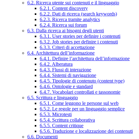
6.2. Ricerca utente sui contenuti e il linguaggio
6.2.1. Content discovery
6.2.2. Dati di ricerca (search keywords)
6.2.3. Ricerca tramite analytics
6.2.4. Ricerca sui forum
6.3. Dalla ricerca ai bisogni degli utenti
6.3.1. User stories per definire i contenuti
6.3.2. Job stories per definire i contenuti
6.3.3. Criteri di accettazione
6.4. Architettura dell’informazione
6.4.1. Definire l’architettura dell’informazione
6.4.2. Alberatura
6.4.3. Flussi di interazione
6.4.4. Sistemi di navigazione
6.4.5. Tipologie di contenuto (content type)
6.4.6. Ontologie e standard
6.4.7. Vocabolari controllati e tassonomie
6.5. Scrittura e linguaggio
6.5.1. Come leggono le persone sul web
6.5.2. Le regole per un linguaggio semplice
6.5.3. Microtesti
6.5.4. Scrittura collaborativa
6.5.5. Content critique
6.5.6. Traduzione e localizzazione dei contenuti
6.6. Documenti