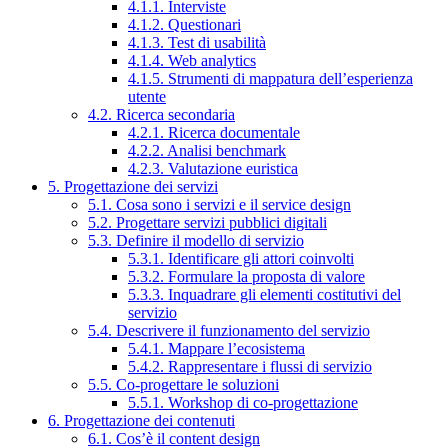
4.1.1. Interviste
4.1.2. Questionari
4.1.3. Test di usabilità
4.1.4. Web analytics
4.1.5. Strumenti di mappatura dell’esperienza
utente
4.2. Ricerca secondaria
4.2.1. Ricerca documentale
4.2.2. Analisi benchmark
4.2.3. Valutazione euristica
5. Progettazione dei servizi
5.1. Cosa sono i servizi e il service design
5.2. Progettare servizi pubblici digitali
5.3. Definire il modello di servizio
5.3.1. Identificare gli attori coinvolti
5.3.2. Formulare la proposta di valore
5.3.3. Inquadrare gli elementi costitutivi del
servizio
5.4. Descrivere il funzionamento del servizio
5.4.1. Mappare l’ecosistema
5.4.2. Rappresentare i flussi di servizio
5.5. Co-progettare le soluzioni
5.5.1. Workshop di co-progettazione
6. Progettazione dei contenuti
6.1. Cos’è il content design