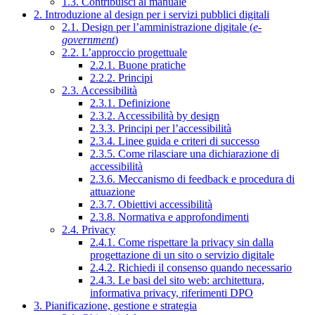
1.3. Contribuisci al manuale
2. Introduzione al design per i servizi pubblici digitali
2.1. Design per l’amministrazione digitale (
e-
government
)
2.2. L’approccio progettuale
2.2.1. Buone pratiche
2.2.2. Principi
2.3. Accessibilità
2.3.1. Definizione
2.3.2. Accessibilità by design
2.3.3. Principi per l’accessibilità
2.3.4. Linee guida e criteri di successo
2.3.5. Come rilasciare una dichiarazione di
accessibilità
2.3.6. Meccanismo di feedback e procedura di
attuazione
2.3.7. Obiettivi accessibilità
2.3.8. Normativa e approfondimenti
2.4. Privacy
2.4.1. Come rispettare la privacy sin dalla
progettazione di un sito o servizio digitale
2.4.2. Richiedi il consenso quando necessario
2.4.3. Le basi del sito web: architettura,
informativa privacy, riferimenti DPO
3. Pianificazione, gestione e strategia