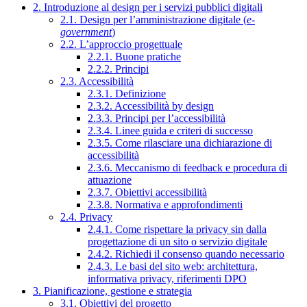
2. Introduzione al design per i servizi pubblici digitali
2.1. Design per l’amministrazione digitale (
e-
government
)
2.2. L’approccio progettuale
2.2.1. Buone pratiche
2.2.2. Principi
2.3. Accessibilità
2.3.1. Definizione
2.3.2. Accessibilità by design
2.3.3. Principi per l’accessibilità
2.3.4. Linee guida e criteri di successo
2.3.5. Come rilasciare una dichiarazione di
accessibilità
2.3.6. Meccanismo di feedback e procedura di
attuazione
2.3.7. Obiettivi accessibilità
2.3.8. Normativa e approfondimenti
2.4. Privacy
2.4.1. Come rispettare la privacy sin dalla
progettazione di un sito o servizio digitale
2.4.2. Richiedi il consenso quando necessario
2.4.3. Le basi del sito web: architettura,
informativa privacy, riferimenti DPO
3. Pianificazione, gestione e strategia
3.1. Obiettivi del progetto