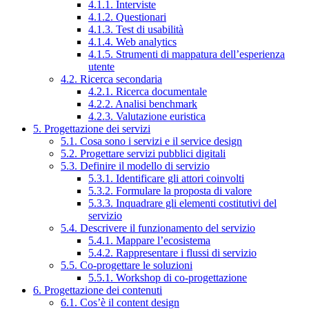
4.1.1. Interviste
4.1.2. Questionari
4.1.3. Test di usabilità
4.1.4. Web analytics
4.1.5. Strumenti di mappatura dell’esperienza
utente
4.2. Ricerca secondaria
4.2.1. Ricerca documentale
4.2.2. Analisi benchmark
4.2.3. Valutazione euristica
5. Progettazione dei servizi
5.1. Cosa sono i servizi e il service design
5.2. Progettare servizi pubblici digitali
5.3. Definire il modello di servizio
5.3.1. Identificare gli attori coinvolti
5.3.2. Formulare la proposta di valore
5.3.3. Inquadrare gli elementi costitutivi del
servizio
5.4. Descrivere il funzionamento del servizio
5.4.1. Mappare l’ecosistema
5.4.2. Rappresentare i flussi di servizio
5.5. Co-progettare le soluzioni
5.5.1. Workshop di co-progettazione
6. Progettazione dei contenuti
6.1. Cos’è il content design