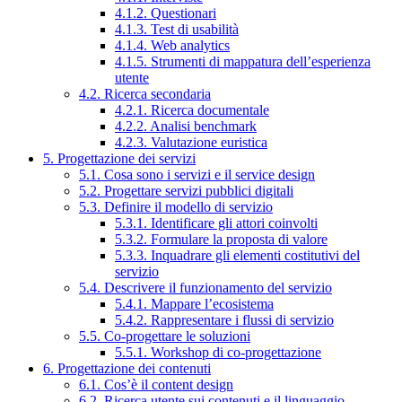
4.1.2. Questionari
4.1.3. Test di usabilità
4.1.4. Web analytics
4.1.5. Strumenti di mappatura dell’esperienza
utente
4.2. Ricerca secondaria
4.2.1. Ricerca documentale
4.2.2. Analisi benchmark
4.2.3. Valutazione euristica
5. Progettazione dei servizi
5.1. Cosa sono i servizi e il service design
5.2. Progettare servizi pubblici digitali
5.3. Definire il modello di servizio
5.3.1. Identificare gli attori coinvolti
5.3.2. Formulare la proposta di valore
5.3.3. Inquadrare gli elementi costitutivi del
servizio
5.4. Descrivere il funzionamento del servizio
5.4.1. Mappare l’ecosistema
5.4.2. Rappresentare i flussi di servizio
5.5. Co-progettare le soluzioni
5.5.1. Workshop di co-progettazione
6. Progettazione dei contenuti
6.1. Cos’è il content design
6.2. Ricerca utente sui contenuti e il linguaggio