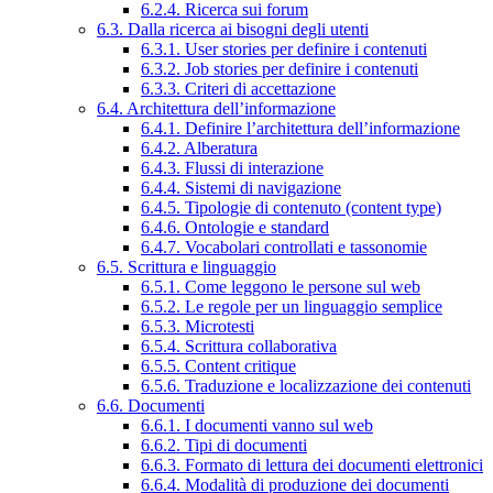
6.2.4. Ricerca sui forum
6.3. Dalla ricerca ai bisogni degli utenti
6.3.1. User stories per definire i contenuti
6.3.2. Job stories per definire i contenuti
6.3.3. Criteri di accettazione
6.4. Architettura dell’informazione
6.4.1. Definire l’architettura dell’informazione
6.4.2. Alberatura
6.4.3. Flussi di interazione
6.4.4. Sistemi di navigazione
6.4.5. Tipologie di contenuto (content type)
6.4.6. Ontologie e standard
6.4.7. Vocabolari controllati e tassonomie
6.5. Scrittura e linguaggio
6.5.1. Come leggono le persone sul web
6.5.2. Le regole per un linguaggio semplice
6.5.3. Microtesti
6.5.4. Scrittura collaborativa
6.5.5. Content critique
6.5.6. Traduzione e localizzazione dei contenuti
6.6. Documenti
6.6.1. I documenti vanno sul web
6.6.2. Tipi di documenti
6.6.3. Formato di lettura dei documenti elettronici
6.6.4. Modalità di produzione dei documenti