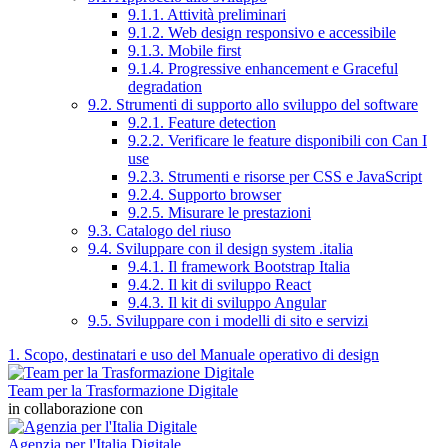
9.1.1. Attività preliminari
9.1.2. Web design responsivo e accessibile
9.1.3. Mobile first
9.1.4. Progressive enhancement e Graceful
degradation
9.2. Strumenti di supporto allo sviluppo del software
9.2.1. Feature detection
9.2.2. Verificare le feature disponibili con Can I
use
9.2.3. Strumenti e risorse per CSS e JavaScript
9.2.4. Supporto browser
9.2.5. Misurare le prestazioni
9.3. Catalogo del riuso
9.4. Sviluppare con il design system .italia
9.4.1. Il framework Bootstrap Italia
9.4.2. Il kit di sviluppo React
9.4.3. Il kit di sviluppo Angular
9.5. Sviluppare con i modelli di sito e servizi
1. Scopo, destinatari e uso del Manuale operativo di design
Team per la Trasformazione Digitale
in collaborazione con
Agenzia per l'Italia Digitale