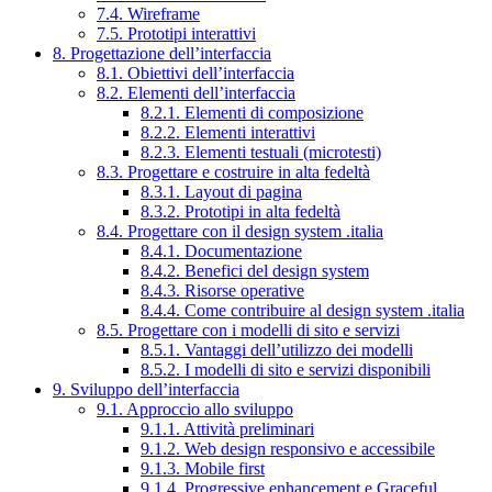
7.4. Wireframe
7.5. Prototipi interattivi
8. Progettazione dell’interfaccia
8.1. Obiettivi dell’interfaccia
8.2. Elementi dell’interfaccia
8.2.1. Elementi di composizione
8.2.2. Elementi interattivi
8.2.3. Elementi testuali (microtesti)
8.3. Progettare e costruire in alta fedeltà
8.3.1. Layout di pagina
8.3.2. Prototipi in alta fedeltà
8.4. Progettare con il design system .italia
8.4.1. Documentazione
8.4.2. Benefici del design system
8.4.3. Risorse operative
8.4.4. Come contribuire al design system .italia
8.5. Progettare con i modelli di sito e servizi
8.5.1. Vantaggi dell’utilizzo dei modelli
8.5.2. I modelli di sito e servizi disponibili
9. Sviluppo dell’interfaccia
9.1. Approccio allo sviluppo
9.1.1. Attività preliminari
9.1.2. Web design responsivo e accessibile
9.1.3. Mobile first
9.1.4. Progressive enhancement e Graceful