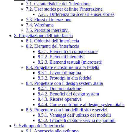
7.1. Caratteristiche dell’interazione
7.2. User stories per definire l’interazione
7.2.1. Differenza tra scenari e user stories
7.3. Flussi di interazione
7.4. Wireframe
7.5. Prototipi interattivi
8. Progettazione dell’interfaccia
8.1. Obiettivi dell’interfaccia
8.2. Elementi dell’interfaccia
8.2.1. Elementi di composizione
8.2.2. Elementi interattivi
8.2.3. Elementi testuali (microtesti)
8.3. Progettare e costruire in alta fedeltà
8.3.1. Layout di pagina
8.3.2. Prototipi in alta fedeltà
8.4. Progettare con il design system .italia
8.4.1. Documentazione
8.4.2. Benefici del design system
8.4.3. Risorse operative
8.4.4. Come contribuire al design system .italia
8.5. Progettare con i modelli di sito e servizi
8.5.1. Vantaggi dell’utilizzo dei modelli
8.5.2. I modelli di sito e servizi disponibili
9. Sviluppo dell’interfaccia
9.1. Approccio allo sviluppo