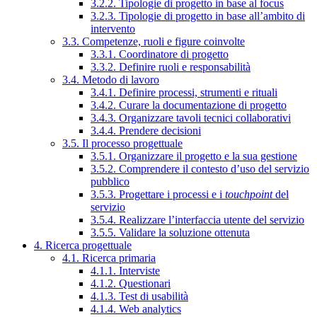
3.2.2. Tipologie di progetto in base al focus
3.2.3. Tipologie di progetto in base all’ambito di
intervento
3.3. Competenze, ruoli e figure coinvolte
3.3.1. Coordinatore di progetto
3.3.2. Definire ruoli e responsabilità
3.4. Metodo di lavoro
3.4.1. Definire processi, strumenti e rituali
3.4.2. Curare la documentazione di progetto
3.4.3. Organizzare tavoli tecnici collaborativi
3.4.4. Prendere decisioni
3.5. Il processo progettuale
3.5.1. Organizzare il progetto e la sua gestione
3.5.2. Comprendere il contesto d’uso del servizio
pubblico
3.5.3. Progettare i processi e i
touchpoint
del
servizio
3.5.4. Realizzare l’interfaccia utente del servizio
3.5.5. Validare la soluzione ottenuta
4. Ricerca progettuale
4.1. Ricerca primaria
4.1.1. Interviste
4.1.2. Questionari
4.1.3. Test di usabilità
4.1.4. Web analytics