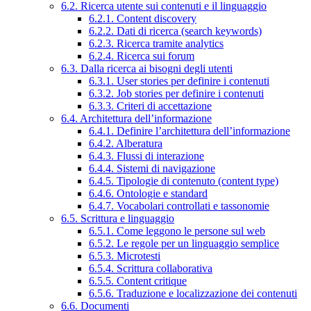
6.2. Ricerca utente sui contenuti e il linguaggio
6.2.1. Content discovery
6.2.2. Dati di ricerca (search keywords)
6.2.3. Ricerca tramite analytics
6.2.4. Ricerca sui forum
6.3. Dalla ricerca ai bisogni degli utenti
6.3.1. User stories per definire i contenuti
6.3.2. Job stories per definire i contenuti
6.3.3. Criteri di accettazione
6.4. Architettura dell’informazione
6.4.1. Definire l’architettura dell’informazione
6.4.2. Alberatura
6.4.3. Flussi di interazione
6.4.4. Sistemi di navigazione
6.4.5. Tipologie di contenuto (content type)
6.4.6. Ontologie e standard
6.4.7. Vocabolari controllati e tassonomie
6.5. Scrittura e linguaggio
6.5.1. Come leggono le persone sul web
6.5.2. Le regole per un linguaggio semplice
6.5.3. Microtesti
6.5.4. Scrittura collaborativa
6.5.5. Content critique
6.5.6. Traduzione e localizzazione dei contenuti
6.6. Documenti