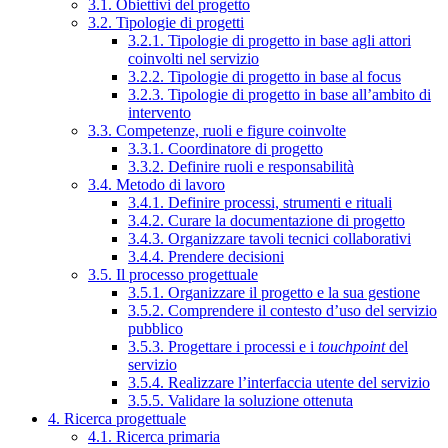
3.1. Obiettivi del progetto
3.2. Tipologie di progetti
3.2.1. Tipologie di progetto in base agli attori
coinvolti nel servizio
3.2.2. Tipologie di progetto in base al focus
3.2.3. Tipologie di progetto in base all’ambito di
intervento
3.3. Competenze, ruoli e figure coinvolte
3.3.1. Coordinatore di progetto
3.3.2. Definire ruoli e responsabilità
3.4. Metodo di lavoro
3.4.1. Definire processi, strumenti e rituali
3.4.2. Curare la documentazione di progetto
3.4.3. Organizzare tavoli tecnici collaborativi
3.4.4. Prendere decisioni
3.5. Il processo progettuale
3.5.1. Organizzare il progetto e la sua gestione
3.5.2. Comprendere il contesto d’uso del servizio
pubblico
3.5.3. Progettare i processi e i
touchpoint
del
servizio
3.5.4. Realizzare l’interfaccia utente del servizio
3.5.5. Validare la soluzione ottenuta
4. Ricerca progettuale
4.1. Ricerca primaria