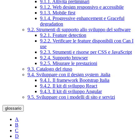
9.1.1. Attività preliminari
9.1.2. Web design responsivo e accessibile
9.1.3. Mobile first
9.1.4. Progressive enhancement e Graceful
degradation
9.2. Strumenti di supporto allo sviluppo del software
9.2.1. Feature detection
9.2.2. Verificare le feature disponibili con Can I
use
9.2.3. Strumenti e risorse per CSS e JavaScript
9.2.4. Supporto browser
9.2.5. Misurare le prestazioni
9.3. Catalogo del riuso
9.4. Sviluppare con il design system .italia
9.4.1. Il framework Bootstrap Italia
9.4.2. Il kit di sviluppo React
9.4.3. Il kit di sviluppo Angular
9.5. Sviluppare con i modelli di sito e servizi
glossario
A
B
C
D