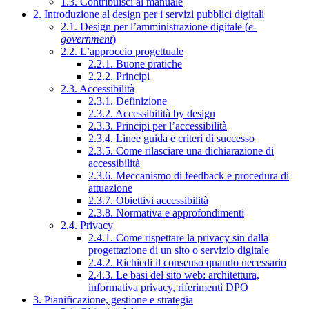
1.3. Contribuisci al manuale
2. Introduzione al design per i servizi pubblici digitali
2.1. Design per l’amministrazione digitale (
e-
government
)
2.2. L’approccio progettuale
2.2.1. Buone pratiche
2.2.2. Principi
2.3. Accessibilità
2.3.1. Definizione
2.3.2. Accessibilità by design
2.3.3. Principi per l’accessibilità
2.3.4. Linee guida e criteri di successo
2.3.5. Come rilasciare una dichiarazione di
accessibilità
2.3.6. Meccanismo di feedback e procedura di
attuazione
2.3.7. Obiettivi accessibilità
2.3.8. Normativa e approfondimenti
2.4. Privacy
2.4.1. Come rispettare la privacy sin dalla
progettazione di un sito o servizio digitale
2.4.2. Richiedi il consenso quando necessario
2.4.3. Le basi del sito web: architettura,
informativa privacy, riferimenti DPO
3. Pianificazione, gestione e strategia