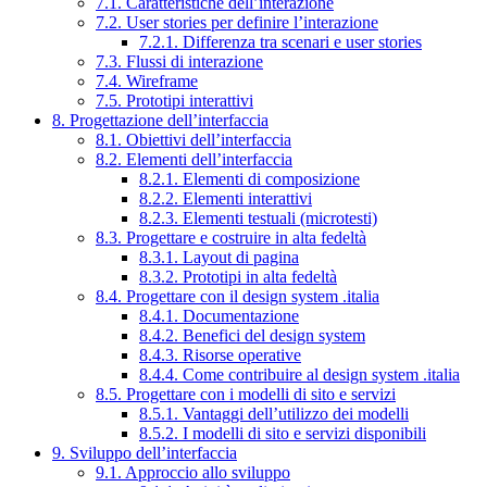
7.1. Caratteristiche dell’interazione
7.2. User stories per definire l’interazione
7.2.1. Differenza tra scenari e user stories
7.3. Flussi di interazione
7.4. Wireframe
7.5. Prototipi interattivi
8. Progettazione dell’interfaccia
8.1. Obiettivi dell’interfaccia
8.2. Elementi dell’interfaccia
8.2.1. Elementi di composizione
8.2.2. Elementi interattivi
8.2.3. Elementi testuali (microtesti)
8.3. Progettare e costruire in alta fedeltà
8.3.1. Layout di pagina
8.3.2. Prototipi in alta fedeltà
8.4. Progettare con il design system .italia
8.4.1. Documentazione
8.4.2. Benefici del design system
8.4.3. Risorse operative
8.4.4. Come contribuire al design system .italia
8.5. Progettare con i modelli di sito e servizi
8.5.1. Vantaggi dell’utilizzo dei modelli
8.5.2. I modelli di sito e servizi disponibili
9. Sviluppo dell’interfaccia
9.1. Approccio allo sviluppo