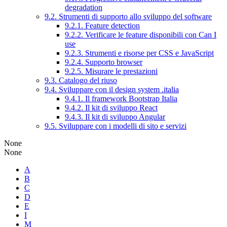
degradation
9.2. Strumenti di supporto allo sviluppo del software
9.2.1. Feature detection
9.2.2. Verificare le feature disponibili con Can I
use
9.2.3. Strumenti e risorse per CSS e JavaScript
9.2.4. Supporto browser
9.2.5. Misurare le prestazioni
9.3. Catalogo del riuso
9.4. Sviluppare con il design system .italia
9.4.1. Il framework Bootstrap Italia
9.4.2. Il kit di sviluppo React
9.4.3. Il kit di sviluppo Angular
9.5. Sviluppare con i modelli di sito e servizi
None
None
A
B
C
D
E
I
M