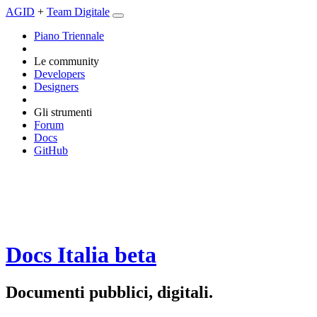
AGID
+
Team Digitale
Piano Triennale
Le community
Developers
Designers
Gli strumenti
Forum
Docs
GitHub
Docs Italia
beta
Documenti pubblici, digitali.