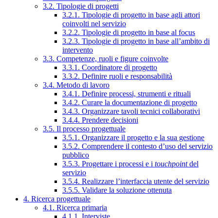
3.2. Tipologie di progetti
3.2.1. Tipologie di progetto in base agli attori
coinvolti nel servizio
3.2.2. Tipologie di progetto in base al focus
3.2.3. Tipologie di progetto in base all’ambito di
intervento
3.3. Competenze, ruoli e figure coinvolte
3.3.1. Coordinatore di progetto
3.3.2. Definire ruoli e responsabilità
3.4. Metodo di lavoro
3.4.1. Definire processi, strumenti e rituali
3.4.2. Curare la documentazione di progetto
3.4.3. Organizzare tavoli tecnici collaborativi
3.4.4. Prendere decisioni
3.5. Il processo progettuale
3.5.1. Organizzare il progetto e la sua gestione
3.5.2. Comprendere il contesto d’uso del servizio
pubblico
3.5.3. Progettare i processi e i
touchpoint
del
servizio
3.5.4. Realizzare l’interfaccia utente del servizio
3.5.5. Validare la soluzione ottenuta
4. Ricerca progettuale
4.1. Ricerca primaria
4.1.1. Interviste