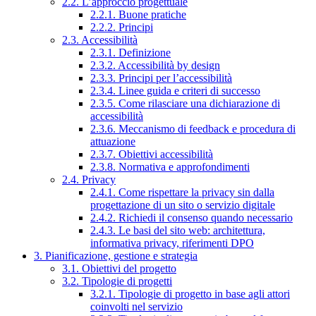
2.2. L’approccio progettuale
2.2.1. Buone pratiche
2.2.2. Principi
2.3. Accessibilità
2.3.1. Definizione
2.3.2. Accessibilità by design
2.3.3. Principi per l’accessibilità
2.3.4. Linee guida e criteri di successo
2.3.5. Come rilasciare una dichiarazione di
accessibilità
2.3.6. Meccanismo di feedback e procedura di
attuazione
2.3.7. Obiettivi accessibilità
2.3.8. Normativa e approfondimenti
2.4. Privacy
2.4.1. Come rispettare la privacy sin dalla
progettazione di un sito o servizio digitale
2.4.2. Richiedi il consenso quando necessario
2.4.3. Le basi del sito web: architettura,
informativa privacy, riferimenti DPO
3. Pianificazione, gestione e strategia
3.1. Obiettivi del progetto
3.2. Tipologie di progetti
3.2.1. Tipologie di progetto in base agli attori
coinvolti nel servizio