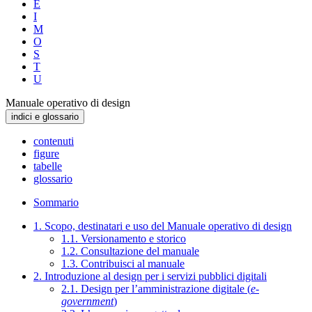
E
I
M
O
S
T
U
Manuale operativo di design
indici e glossario
contenuti
figure
tabelle
glossario
Sommario
1. Scopo, destinatari e uso del Manuale operativo di design
1.1. Versionamento e storico
1.2. Consultazione del manuale
1.3. Contribuisci al manuale
2. Introduzione al design per i servizi pubblici digitali
2.1. Design per l’amministrazione digitale (
e-
government
)