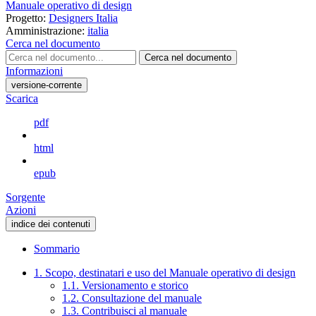
Manuale operativo di design
Progetto:
Designers Italia
Amministrazione:
italia
Cerca nel documento
Cerca nel documento
Informazioni
versione-corrente
Scarica
pdf
html
epub
Sorgente
Azioni
indice dei contenuti
Sommario
1. Scopo, destinatari e uso del Manuale operativo di design
1.1. Versionamento e storico
1.2. Consultazione del manuale
1.3. Contribuisci al manuale