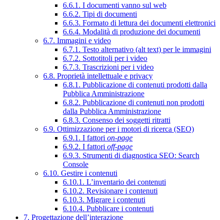
6.6.1. I documenti vanno sul web
6.6.2. Tipi di documenti
6.6.3. Formato di lettura dei documenti elettronici
6.6.4. Modalità di produzione dei documenti
6.7. Immagini e video
6.7.1. Testo alternativo (alt text) per le immagini
6.7.2. Sottotitoli per i video
6.7.3. Trascrizioni per i video
6.8. Proprietà intellettuale e privacy
6.8.1. Pubblicazione di contenuti prodotti dalla
Pubblica Amministrazione
6.8.2. Pubblicazione di contenuti non prodotti
dalla Pubblica Amministrazione
6.8.3. Consenso dei soggetti ritratti
6.9. Ottimizzazione per i motori di ricerca (SEO)
6.9.1. I fattori
on-page
6.9.2. I fattori
off-page
6.9.3. Strumenti di diagnostica SEO: Search
Console
6.10. Gestire i contenuti
6.10.1. L’inventario dei contenuti
6.10.2. Revisionare i contenuti
6.10.3. Migrare i contenuti
6.10.4. Pubblicare i contenuti
7. Progettazione dell’interazione