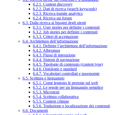
6.2.1. Content discovery
6.2.2. Dati di ricerca (search keywords)
6.2.3. Ricerca tramite analytics
6.2.4. Ricerca sui forum
6.3. Dalla ricerca ai bisogni degli utenti
6.3.1. User stories per definire i contenuti
6.3.2. Job stories per definire i contenuti
6.3.3. Criteri di accettazione
6.4. Architettura dell’informazione
6.4.1. Definire l’architettura dell’informazione
6.4.2. Alberatura
6.4.3. Flussi di interazione
6.4.4. Sistemi di navigazione
6.4.5. Tipologie di contenuto (content type)
6.4.6. Ontologie e standard
6.4.7. Vocabolari controllati e tassonomie
6.5. Scrittura e linguaggio
6.5.1. Come leggono le persone sul web
6.5.2. Le regole per un linguaggio semplice
6.5.3. Microtesti
6.5.4. Scrittura collaborativa
6.5.5. Content critique
6.5.6. Traduzione e localizzazione dei contenuti
6.6. Documenti