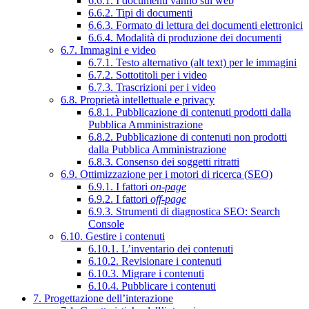
6.6.1. I documenti vanno sul web
6.6.2. Tipi di documenti
6.6.3. Formato di lettura dei documenti elettronici
6.6.4. Modalità di produzione dei documenti
6.7. Immagini e video
6.7.1. Testo alternativo (alt text) per le immagini
6.7.2. Sottotitoli per i video
6.7.3. Trascrizioni per i video
6.8. Proprietà intellettuale e privacy
6.8.1. Pubblicazione di contenuti prodotti dalla
Pubblica Amministrazione
6.8.2. Pubblicazione di contenuti non prodotti
dalla Pubblica Amministrazione
6.8.3. Consenso dei soggetti ritratti
6.9. Ottimizzazione per i motori di ricerca (SEO)
6.9.1. I fattori
on-page
6.9.2. I fattori
off-page
6.9.3. Strumenti di diagnostica SEO: Search
Console
6.10. Gestire i contenuti
6.10.1. L’inventario dei contenuti
6.10.2. Revisionare i contenuti
6.10.3. Migrare i contenuti
6.10.4. Pubblicare i contenuti
7. Progettazione dell’interazione