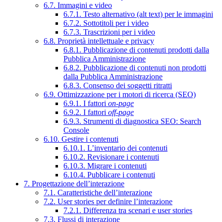
6.7. Immagini e video
6.7.1. Testo alternativo (alt text) per le immagini
6.7.2. Sottotitoli per i video
6.7.3. Trascrizioni per i video
6.8. Proprietà intellettuale e privacy
6.8.1. Pubblicazione di contenuti prodotti dalla
Pubblica Amministrazione
6.8.2. Pubblicazione di contenuti non prodotti
dalla Pubblica Amministrazione
6.8.3. Consenso dei soggetti ritratti
6.9. Ottimizzazione per i motori di ricerca (SEO)
6.9.1. I fattori
on-page
6.9.2. I fattori
off-page
6.9.3. Strumenti di diagnostica SEO: Search
Console
6.10. Gestire i contenuti
6.10.1. L’inventario dei contenuti
6.10.2. Revisionare i contenuti
6.10.3. Migrare i contenuti
6.10.4. Pubblicare i contenuti
7. Progettazione dell’interazione
7.1. Caratteristiche dell’interazione
7.2. User stories per definire l’interazione
7.2.1. Differenza tra scenari e user stories
7.3. Flussi di interazione