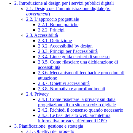
2. Introduzione al design per i servizi pubblici digitali
2.1. Design per l’amministrazione digitale (
e-
government
)
2.2. L’approccio progettuale
2.2.1. Buone pratiche
2.2.2. Principi
2.3. Accessibilità
2.3.1. Definizione
2.3.2. Accessibilità by design
2.3.3. Principi per l’accessibilità
2.3.4. Linee guida e criteri di successo
2.3.5. Come rilasciare una dichiarazione di
accessibilità
2.3.6. Meccanismo di feedback e procedura di
attuazione
2.3.7. Obiettivi accessibilità
2.3.8. Normativa e approfondimenti
2.4. Privacy
2.4.1. Come rispettare la privacy sin dalla
progettazione di un sito o servizio digitale
2.4.2. Richiedi il consenso quando necessario
2.4.3. Le basi del sito web: architettura,
informativa privacy, riferimenti DPO
3. Pianificazione, gestione e strategia
3.1. Obiettivi del progetto