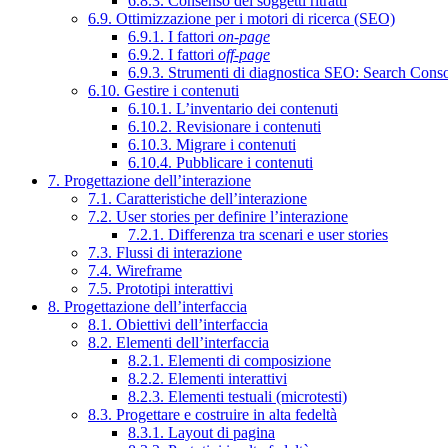
6.8.3. Consenso dei soggetti ritratti
6.9. Ottimizzazione per i motori di ricerca (SEO)
6.9.1. I fattori
on-page
6.9.2. I fattori
off-page
6.9.3. Strumenti di diagnostica SEO: Search Cons
6.10. Gestire i contenuti
6.10.1. L’inventario dei contenuti
6.10.2. Revisionare i contenuti
6.10.3. Migrare i contenuti
6.10.4. Pubblicare i contenuti
7. Progettazione dell’interazione
7.1. Caratteristiche dell’interazione
7.2. User stories per definire l’interazione
7.2.1. Differenza tra scenari e user stories
7.3. Flussi di interazione
7.4. Wireframe
7.5. Prototipi interattivi
8. Progettazione dell’interfaccia
8.1. Obiettivi dell’interfaccia
8.2. Elementi dell’interfaccia
8.2.1. Elementi di composizione
8.2.2. Elementi interattivi
8.2.3. Elementi testuali (microtesti)
8.3. Progettare e costruire in alta fedeltà
8.3.1. Layout di pagina