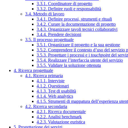
3.3.1. Coordinatore di progetto
3.3.2. Definire ruoli e responsabilità
3.4. Metodo di lavoro
3.4.1. Definire processi, strumenti e rituali
3.4.2. Curare la documentazione di progetto
3.4.3. Organizzare tavoli tecnici collaborativi
3.4.4. Prendere decisioni
3.5. Il processo progettuale
3.5.1. Organizzare il progetto e la sua gestione
3.5.2. Comprendere il contesto d’uso del servizio 
3.5.3. Progettare i processi e i
touchpoint
del servi
3.5.4. Realizzare l’interfaccia utente del servizio
3.5.5. Validare la soluzione ottenuta
4. Ricerca progettuale
4.1. Ricerca primaria
4.1.1. Interviste
4.1.2. Questionari
4.1.3. Test di usabilità
4.1.4. Web analytics
4.1.5. Strumenti di mappatura dell’esperienza uten
4.2. Ricerca secondaria
4.2.1. Ricerca documentale
4.2.2. Analisi benchmark
4.2.3. Valutazione euristica
5. Progettazione dei servizi