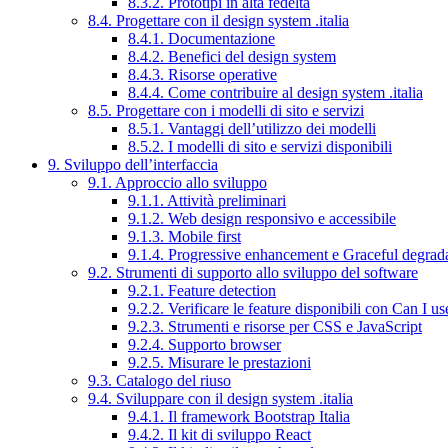
8.3.2. Prototipi in alta fedeltà
8.4. Progettare con il design system .italia
8.4.1. Documentazione
8.4.2. Benefici del design system
8.4.3. Risorse operative
8.4.4. Come contribuire al design system .italia
8.5. Progettare con i modelli di sito e servizi
8.5.1. Vantaggi dell’utilizzo dei modelli
8.5.2. I modelli di sito e servizi disponibili
9. Sviluppo dell’interfaccia
9.1. Approccio allo sviluppo
9.1.1. Attività preliminari
9.1.2. Web design responsivo e accessibile
9.1.3. Mobile first
9.1.4. Progressive enhancement e Graceful degrad
9.2. Strumenti di supporto allo sviluppo del software
9.2.1. Feature detection
9.2.2. Verificare le feature disponibili con Can I us
9.2.3. Strumenti e risorse per CSS e JavaScript
9.2.4. Supporto browser
9.2.5. Misurare le prestazioni
9.3. Catalogo del riuso
9.4. Sviluppare con il design system .italia
9.4.1. Il framework Bootstrap Italia
9.4.2. Il kit di sviluppo React