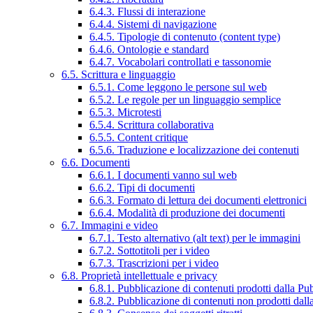
6.4.3. Flussi di interazione
6.4.4. Sistemi di navigazione
6.4.5. Tipologie di contenuto (content type)
6.4.6. Ontologie e standard
6.4.7. Vocabolari controllati e tassonomie
6.5. Scrittura e linguaggio
6.5.1. Come leggono le persone sul web
6.5.2. Le regole per un linguaggio semplice
6.5.3. Microtesti
6.5.4. Scrittura collaborativa
6.5.5. Content critique
6.5.6. Traduzione e localizzazione dei contenuti
6.6. Documenti
6.6.1. I documenti vanno sul web
6.6.2. Tipi di documenti
6.6.3. Formato di lettura dei documenti elettronici
6.6.4. Modalità di produzione dei documenti
6.7. Immagini e video
6.7.1. Testo alternativo (alt text) per le immagini
6.7.2. Sottotitoli per i video
6.7.3. Trascrizioni per i video
6.8. Proprietà intellettuale e privacy
6.8.1. Pubblicazione di contenuti prodotti dalla P
6.8.2. Pubblicazione di contenuti non prodotti dal