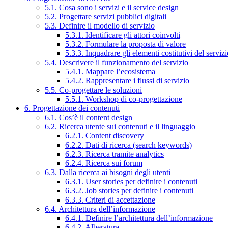
5.1. Cosa sono i servizi e il service design
5.2. Progettare servizi pubblici digitali
5.3. Definire il modello di servizio
5.3.1. Identificare gli attori coinvolti
5.3.2. Formulare la proposta di valore
5.3.3. Inquadrare gli elementi costitutivi del serviz
5.4. Descrivere il funzionamento del servizio
5.4.1. Mappare l’ecosistema
5.4.2. Rappresentare i flussi di servizio
5.5. Co-progettare le soluzioni
5.5.1. Workshop di co-progettazione
6. Progettazione dei contenuti
6.1. Cos’è il content design
6.2. Ricerca utente sui contenuti e il linguaggio
6.2.1. Content discovery
6.2.2. Dati di ricerca (search keywords)
6.2.3. Ricerca tramite analytics
6.2.4. Ricerca sui forum
6.3. Dalla ricerca ai bisogni degli utenti
6.3.1. User stories per definire i contenuti
6.3.2. Job stories per definire i contenuti
6.3.3. Criteri di accettazione
6.4. Architettura dell’informazione
6.4.1. Definire l’architettura dell’informazione
6.4.2. Alberatura