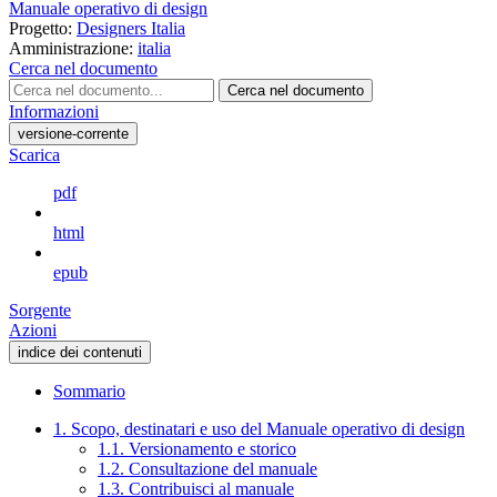
Manuale operativo di design
Progetto:
Designers Italia
Amministrazione:
italia
Cerca nel documento
Cerca nel documento
Informazioni
versione-corrente
Scarica
pdf
html
epub
Sorgente
Azioni
indice dei contenuti
Sommario
1. Scopo, destinatari e uso del Manuale operativo di design
1.1. Versionamento e storico
1.2. Consultazione del manuale
1.3. Contribuisci al manuale