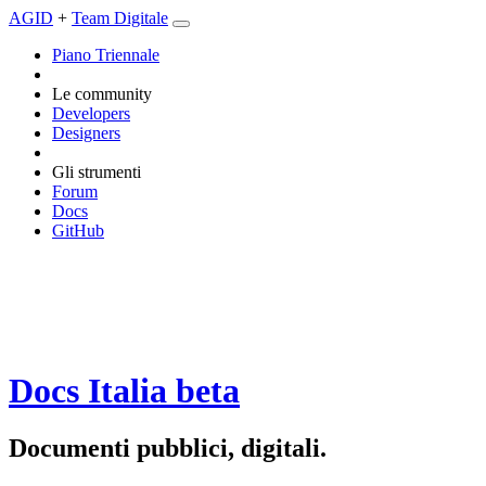
AGID
+
Team Digitale
Piano Triennale
Le community
Developers
Designers
Gli strumenti
Forum
Docs
GitHub
Docs Italia
beta
Documenti pubblici, digitali.