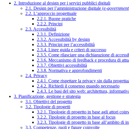
2. Introduzione al design per i servizi pubblici digitali
2.1. Design per l’amministrazione digitale (
e-government
2.2. L’approccio progettuale
2.2.1. Buone pratiche
2.2.2. Principi
2.3. Accessibilità
2.3.1. Definizione
2.3.2. Accessibilità by design
2.3.3. Principi per l’accessibilità
2.3.4. Linee guida e criteri di successo
2.3.5. Come rilasciare una dichiarazione di accessib
2.3.6. Meccanismo di feedback e procedura di attu
2.3.7. Obiettivi accessibilità
2.3.8. Normativa e approfondimenti
2.4. Privacy
2.4.1. Come rispettare la privacy sin dalla progettaz
2.4.2. Richiedi il consenso quando necessario
2.4.3. Le basi del sito web: architettura, informati
3. Pianificazione, gestione e strategia
3.1. Obiettivi del progetto
3.2. Tipologie di progetti
3.2.1. Tipologie di progetto in base agli attori coinv
3.2.2. Tipologie di progetto in base al focus
3.2.3. Tipologie di progetto in base all’ambito di i
3.3. Competenze, ruoli e figure coinvolte