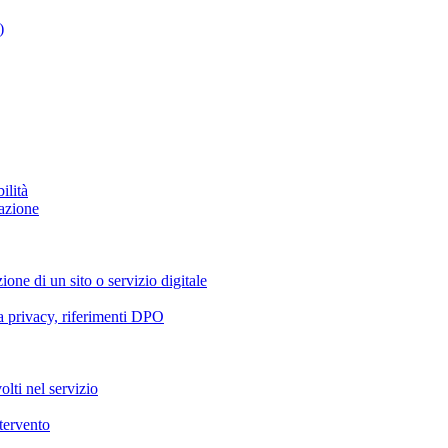
)
ilità
azione
ione di un sito o servizio digitale
va privacy, riferimenti DPO
olti nel servizio
ntervento