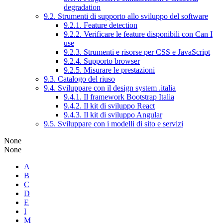
degradation
9.2. Strumenti di supporto allo sviluppo del software
9.2.1. Feature detection
9.2.2. Verificare le feature disponibili con Can I
use
9.2.3. Strumenti e risorse per CSS e JavaScript
9.2.4. Supporto browser
9.2.5. Misurare le prestazioni
9.3. Catalogo del riuso
9.4. Sviluppare con il design system .italia
9.4.1. Il framework Bootstrap Italia
9.4.2. Il kit di sviluppo React
9.4.3. Il kit di sviluppo Angular
9.5. Sviluppare con i modelli di sito e servizi
None
None
A
B
C
D
E
I
M