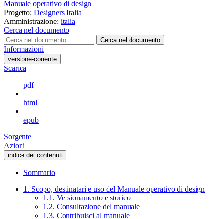
Manuale operativo di design
Progetto:
Designers Italia
Amministrazione:
italia
Cerca nel documento
Cerca nel documento
Informazioni
versione-corrente
Scarica
pdf
html
epub
Sorgente
Azioni
indice dei contenuti
Sommario
1. Scopo, destinatari e uso del Manuale operativo di design
1.1. Versionamento e storico
1.2. Consultazione del manuale
1.3. Contribuisci al manuale