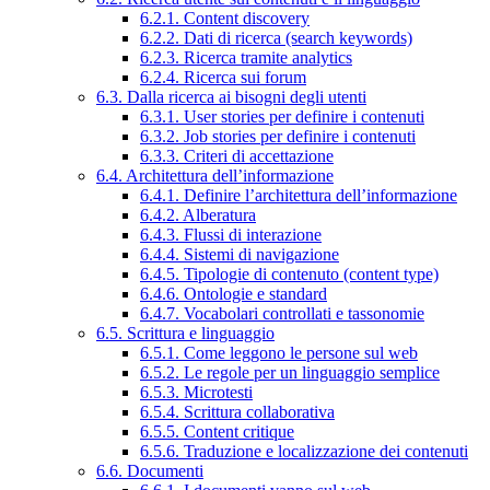
6.2.1. Content discovery
6.2.2. Dati di ricerca (search keywords)
6.2.3. Ricerca tramite analytics
6.2.4. Ricerca sui forum
6.3. Dalla ricerca ai bisogni degli utenti
6.3.1. User stories per definire i contenuti
6.3.2. Job stories per definire i contenuti
6.3.3. Criteri di accettazione
6.4. Architettura dell’informazione
6.4.1. Definire l’architettura dell’informazione
6.4.2. Alberatura
6.4.3. Flussi di interazione
6.4.4. Sistemi di navigazione
6.4.5. Tipologie di contenuto (content type)
6.4.6. Ontologie e standard
6.4.7. Vocabolari controllati e tassonomie
6.5. Scrittura e linguaggio
6.5.1. Come leggono le persone sul web
6.5.2. Le regole per un linguaggio semplice
6.5.3. Microtesti
6.5.4. Scrittura collaborativa
6.5.5. Content critique
6.5.6. Traduzione e localizzazione dei contenuti
6.6. Documenti