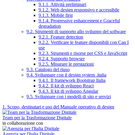
9.1.1. Attività preliminari
9.1.2. Web design responsivo e accessibile
9.1.3. Mobile first
9.1.4. Progressive enhancement e Graceful
degradation
9.2. Strumenti di supporto allo sviluppo del software
9.2.1. Feature detection
9.2.2. Verificare le feature disponibili con Can I
use
9.2.3. Strumenti e risorse per CSS e JavaScript
9.2.4. Supporto browser
9.2.5. Misurare le prestazioni
9.3. Catalogo del riuso
9.4. Sviluppare con il design system .italia
9.4.1. Il framework Bootstrap Italia
9.4.2. Il kit di sviluppo React
9.4.3. Il kit di sviluppo Angular
9.5. Sviluppare con i modelli di sito e servizi
1. Scopo, destinatari e uso del Manuale operativo di design
Team per la Trasformazione Digitale
in collaborazione con
Agenzia per l'Italia Digitale