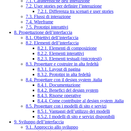
7.1. Caratteristiche dell’interazione
7.2. User stories per definire l’interazione
7.2.1. Differenza tra scenari e user stories
7.3. Flussi di interazione
7.4. Wireframe
7.5. Prototipi interattivi
8. Progettazione dell’interfaccia
8.1. Obiettivi dell’interfaccia
8.2. Elementi dell’interfaccia
8.2.1. Elementi di composizione
8.2.2. Elementi interattivi
8.2.3. Elementi testuali (microtesti)
8.3. Progettare e costruire in alta fedeltà
8.3.1. Layout di pagina
8.3.2. Prototipi in alta fedeltà
8.4. Progettare con il design system .italia
8.4.1. Documentazione
8.4.2. Benefici del design system
8.4.3. Risorse operative
8.4.4. Come contribuire al design system .italia
8.5. Progettare con i modelli di sito e servizi
8.5.1. Vantaggi dell’utilizzo dei modelli
8.5.2. I modelli di sito e servizi disponibili
9. Sviluppo dell’interfaccia
9.1. Approccio allo sviluppo