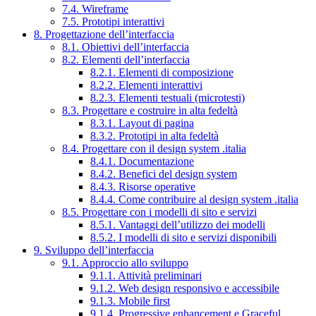
7.4. Wireframe
7.5. Prototipi interattivi
8. Progettazione dell’interfaccia
8.1. Obiettivi dell’interfaccia
8.2. Elementi dell’interfaccia
8.2.1. Elementi di composizione
8.2.2. Elementi interattivi
8.2.3. Elementi testuali (microtesti)
8.3. Progettare e costruire in alta fedeltà
8.3.1. Layout di pagina
8.3.2. Prototipi in alta fedeltà
8.4. Progettare con il design system .italia
8.4.1. Documentazione
8.4.2. Benefici del design system
8.4.3. Risorse operative
8.4.4. Come contribuire al design system .italia
8.5. Progettare con i modelli di sito e servizi
8.5.1. Vantaggi dell’utilizzo dei modelli
8.5.2. I modelli di sito e servizi disponibili
9. Sviluppo dell’interfaccia
9.1. Approccio allo sviluppo
9.1.1. Attività preliminari
9.1.2. Web design responsivo e accessibile
9.1.3. Mobile first
9.1.4. Progressive enhancement e Graceful