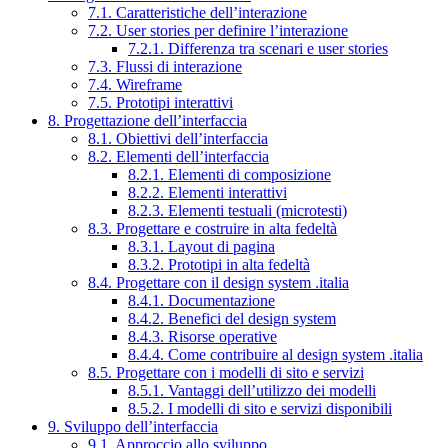
7.1. Caratteristiche dell’interazione
7.2. User stories per definire l’interazione
7.2.1. Differenza tra scenari e user stories
7.3. Flussi di interazione
7.4. Wireframe
7.5. Prototipi interattivi
8. Progettazione dell’interfaccia
8.1. Obiettivi dell’interfaccia
8.2. Elementi dell’interfaccia
8.2.1. Elementi di composizione
8.2.2. Elementi interattivi
8.2.3. Elementi testuali (microtesti)
8.3. Progettare e costruire in alta fedeltà
8.3.1. Layout di pagina
8.3.2. Prototipi in alta fedeltà
8.4. Progettare con il design system .italia
8.4.1. Documentazione
8.4.2. Benefici del design system
8.4.3. Risorse operative
8.4.4. Come contribuire al design system .italia
8.5. Progettare con i modelli di sito e servizi
8.5.1. Vantaggi dell’utilizzo dei modelli
8.5.2. I modelli di sito e servizi disponibili
9. Sviluppo dell’interfaccia
9.1. Approccio allo sviluppo