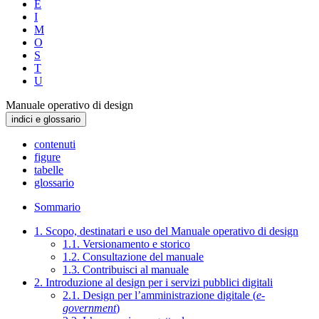
E
I
M
O
S
T
U
Manuale operativo di design
indici e glossario
contenuti
figure
tabelle
glossario
Sommario
1. Scopo, destinatari e uso del Manuale operativo di design
1.1. Versionamento e storico
1.2. Consultazione del manuale
1.3. Contribuisci al manuale
2. Introduzione al design per i servizi pubblici digitali
2.1. Design per l’amministrazione digitale (
e-
government
)