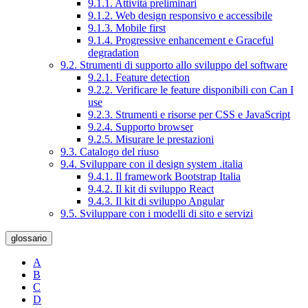
9.1.1. Attività preliminari
9.1.2. Web design responsivo e accessibile
9.1.3. Mobile first
9.1.4. Progressive enhancement e Graceful
degradation
9.2. Strumenti di supporto allo sviluppo del software
9.2.1. Feature detection
9.2.2. Verificare le feature disponibili con Can I
use
9.2.3. Strumenti e risorse per CSS e JavaScript
9.2.4. Supporto browser
9.2.5. Misurare le prestazioni
9.3. Catalogo del riuso
9.4. Sviluppare con il design system .italia
9.4.1. Il framework Bootstrap Italia
9.4.2. Il kit di sviluppo React
9.4.3. Il kit di sviluppo Angular
9.5. Sviluppare con i modelli di sito e servizi
glossario
A
B
C
D