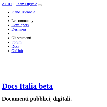
AGID
+
Team Digitale
Piano Triennale
Le community
Developers
Designers
Gli strumenti
Forum
Docs
GitHub
Docs Italia
beta
Documenti pubblici, digitali.