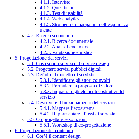
4.1.1. Interviste
4.1.2. Questionari
4.1.3. Test di usabilità
4.1.4. Web analytics
4.1.5. Strumenti di mappatura dell’esperienza
utente
4.2. Ricerca secondaria
4.2.1. Ricerca documentale
4.2.2. Analisi benchmark
4.2.3. Valutazione euristica
5. Progettazione dei servizi
5.1. Cosa sono i servizi e il service design
5.2. Progettare servizi pubblici digitali
5.3. Definire il modello di servizio
5.3.1. Identificare gli attori coinvolti
5.3.2. Formulare la proposta di valore
5.3.3. Inquadrare gli elementi costitutivi del
servizio
5.4. Descrivere il funzionamento del servizio
5.4.1. Mappare l’ecosistema
5.4.2. Rappresentare i flussi di servizio
5.5. Co-progettare le soluzioni
5.5.1. Workshop di co-progettazione
6. Progettazione dei contenuti
6.1. Cos’è il content design