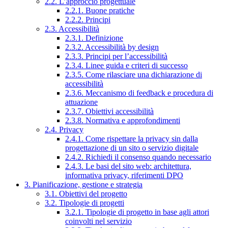
2.2. L’approccio progettuale
2.2.1. Buone pratiche
2.2.2. Principi
2.3. Accessibilità
2.3.1. Definizione
2.3.2. Accessibilità by design
2.3.3. Principi per l’accessibilità
2.3.4. Linee guida e criteri di successo
2.3.5. Come rilasciare una dichiarazione di
accessibilità
2.3.6. Meccanismo di feedback e procedura di
attuazione
2.3.7. Obiettivi accessibilità
2.3.8. Normativa e approfondimenti
2.4. Privacy
2.4.1. Come rispettare la privacy sin dalla
progettazione di un sito o servizio digitale
2.4.2. Richiedi il consenso quando necessario
2.4.3. Le basi del sito web: architettura,
informativa privacy, riferimenti DPO
3. Pianificazione, gestione e strategia
3.1. Obiettivi del progetto
3.2. Tipologie di progetti
3.2.1. Tipologie di progetto in base agli attori
coinvolti nel servizio