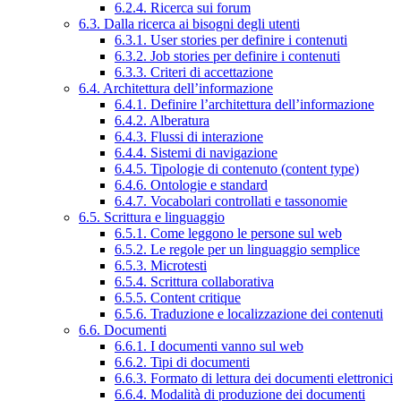
6.2.4. Ricerca sui forum
6.3. Dalla ricerca ai bisogni degli utenti
6.3.1. User stories per definire i contenuti
6.3.2. Job stories per definire i contenuti
6.3.3. Criteri di accettazione
6.4. Architettura dell’informazione
6.4.1. Definire l’architettura dell’informazione
6.4.2. Alberatura
6.4.3. Flussi di interazione
6.4.4. Sistemi di navigazione
6.4.5. Tipologie di contenuto (content type)
6.4.6. Ontologie e standard
6.4.7. Vocabolari controllati e tassonomie
6.5. Scrittura e linguaggio
6.5.1. Come leggono le persone sul web
6.5.2. Le regole per un linguaggio semplice
6.5.3. Microtesti
6.5.4. Scrittura collaborativa
6.5.5. Content critique
6.5.6. Traduzione e localizzazione dei contenuti
6.6. Documenti
6.6.1. I documenti vanno sul web
6.6.2. Tipi di documenti
6.6.3. Formato di lettura dei documenti elettronici
6.6.4. Modalità di produzione dei documenti