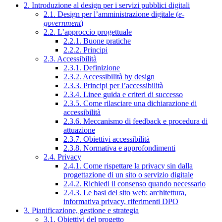
2. Introduzione al design per i servizi pubblici digitali
2.1. Design per l’amministrazione digitale (
e-
government
)
2.2. L’approccio progettuale
2.2.1. Buone pratiche
2.2.2. Principi
2.3. Accessibilità
2.3.1. Definizione
2.3.2. Accessibilità by design
2.3.3. Principi per l’accessibilità
2.3.4. Linee guida e criteri di successo
2.3.5. Come rilasciare una dichiarazione di
accessibilità
2.3.6. Meccanismo di feedback e procedura di
attuazione
2.3.7. Obiettivi accessibilità
2.3.8. Normativa e approfondimenti
2.4. Privacy
2.4.1. Come rispettare la privacy sin dalla
progettazione di un sito o servizio digitale
2.4.2. Richiedi il consenso quando necessario
2.4.3. Le basi del sito web: architettura,
informativa privacy, riferimenti DPO
3. Pianificazione, gestione e strategia
3.1. Obiettivi del progetto