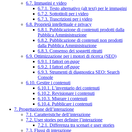
6.7. Immagini e video
6.7.1. Testo alternativo (alt text) per le immagini
6.7.2. Sottotitoli per i video
6.7.3. Trascrizioni per i video
6.8. Proprietà intellettuale e privacy
6.8.1. Pubblicazione di contenuti prodotti dalla
Pubblica Amministrazione
6.8.2. Pubblicazione di contenuti non prodotti
dalla Pubblica Amministrazione
6.8.3. Consenso dei soggetti ritratti
6.9. Ottimizzazione per i motori di ricerca (SEO)
6.9.1. I fattori
on-page
6.9.2. I fattori
off-page
6.9.3. Strumenti di diagnostica SEO: Search
Console
6.10. Gestire i contenuti
6.10.1. L’inventario dei contenuti
6.10.2. Revisionare i contenuti
6.10.3. Migrare i contenuti
6.10.4. Pubblicare i contenuti
7. Progettazione dell’interazione
7.1. Caratteristiche dell’interazione
7.2. User stories per definire l’interazione
7.2.1. Differenza tra scenari e user stories
7.3. Flussi di interazione