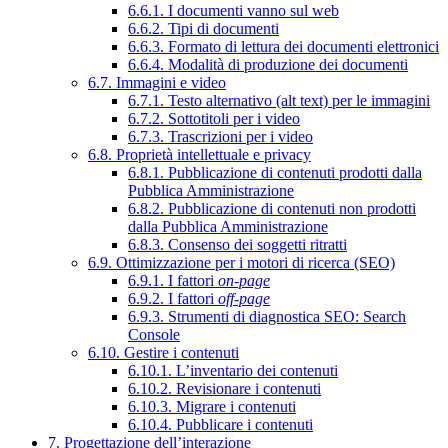
6.6.1. I documenti vanno sul web
6.6.2. Tipi di documenti
6.6.3. Formato di lettura dei documenti elettronici
6.6.4. Modalità di produzione dei documenti
6.7. Immagini e video
6.7.1. Testo alternativo (alt text) per le immagini
6.7.2. Sottotitoli per i video
6.7.3. Trascrizioni per i video
6.8. Proprietà intellettuale e privacy
6.8.1. Pubblicazione di contenuti prodotti dalla
Pubblica Amministrazione
6.8.2. Pubblicazione di contenuti non prodotti
dalla Pubblica Amministrazione
6.8.3. Consenso dei soggetti ritratti
6.9. Ottimizzazione per i motori di ricerca (SEO)
6.9.1. I fattori
on-page
6.9.2. I fattori
off-page
6.9.3. Strumenti di diagnostica SEO: Search
Console
6.10. Gestire i contenuti
6.10.1. L’inventario dei contenuti
6.10.2. Revisionare i contenuti
6.10.3. Migrare i contenuti
6.10.4. Pubblicare i contenuti
7. Progettazione dell’interazione