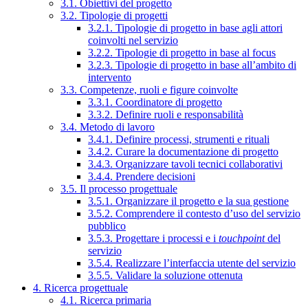
3.1. Obiettivi del progetto
3.2. Tipologie di progetti
3.2.1. Tipologie di progetto in base agli attori
coinvolti nel servizio
3.2.2. Tipologie di progetto in base al focus
3.2.3. Tipologie di progetto in base all’ambito di
intervento
3.3. Competenze, ruoli e figure coinvolte
3.3.1. Coordinatore di progetto
3.3.2. Definire ruoli e responsabilità
3.4. Metodo di lavoro
3.4.1. Definire processi, strumenti e rituali
3.4.2. Curare la documentazione di progetto
3.4.3. Organizzare tavoli tecnici collaborativi
3.4.4. Prendere decisioni
3.5. Il processo progettuale
3.5.1. Organizzare il progetto e la sua gestione
3.5.2. Comprendere il contesto d’uso del servizio
pubblico
3.5.3. Progettare i processi e i
touchpoint
del
servizio
3.5.4. Realizzare l’interfaccia utente del servizio
3.5.5. Validare la soluzione ottenuta
4. Ricerca progettuale
4.1. Ricerca primaria