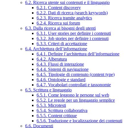
6.2. Ricerca utente sui contenuti e il linguaggio
6.2.1. Content discovery
6.2.2. Dati di ricerca (search keywords)
6.2.3. Ricerca tramite analytics
6.2.4. Ricerca sui forum
6.3. Dalla ricerca ai bisogni degli utenti
6.3.1. User stories per definire i contenuti
6.3.2. Job stories per definire i contenuti
6.3.3. Criteri di accettazione
6.4. Architettura dell’informazione
6.4.1. Definire l’architettura dell’informazione
6.4.2. Alberatura
6.4.3. Flussi di interazione
6.4.4. Sistemi di navigazione
6.4.5. Tipologie di contenuto (content type)
6.4.6. Ontologie e standard
6.4.7. Vocabolari controllati e tassonomie
6.5. Scrittura e linguaggio
6.5.1. Come leggono le persone sul web
6.5.2. Le regole per un linguaggio semplice
6.5.3. Microtesti
6.5.4. Scrittura collaborativa
6.5.5. Content critique
6.5.6. Traduzione e localizzazione dei contenuti
6.6. Documenti