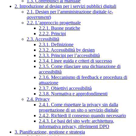
1.3. Contribuisci al manuale
2. Introduzione al design per i servizi pubblici digitali
2.1. Design per l’amministrazione digitale (
e-
government
)
2.2. L’approccio progettuale
2.2.1. Buone pratiche
2.2.2. Principi
2.3. Accessibilità
2.3.1. Definizione
2.3.2. Accessibilità by design
2.3.3. Principi per l’accessibilità
2.3.4. Linee guida e criteri di successo
2.3.5. Come rilasciare una dichiarazione di
accessibilità
2.3.6. Meccanismo di feedback e procedura di
attuazione
2.3.7. Obiettivi accessibilità
2.3.8. Normativa e approfondimenti
2.4. Privacy
2.4.1. Come rispettare la privacy sin dalla
progettazione di un sito o servizio digitale
2.4.2. Richiedi il consenso quando necessario
2.4.3. Le basi del sito web: architettura,
informativa privacy, riferimenti DPO
3. Pianificazione, gestione e strategia