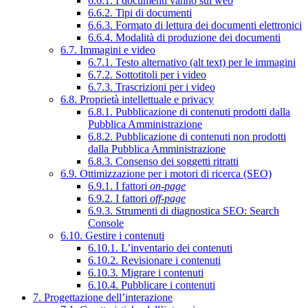
6.6.1. I documenti vanno sul web
6.6.2. Tipi di documenti
6.6.3. Formato di lettura dei documenti elettronici
6.6.4. Modalità di produzione dei documenti
6.7. Immagini e video
6.7.1. Testo alternativo (alt text) per le immagini
6.7.2. Sottotitoli per i video
6.7.3. Trascrizioni per i video
6.8. Proprietà intellettuale e privacy
6.8.1. Pubblicazione di contenuti prodotti dalla
Pubblica Amministrazione
6.8.2. Pubblicazione di contenuti non prodotti
dalla Pubblica Amministrazione
6.8.3. Consenso dei soggetti ritratti
6.9. Ottimizzazione per i motori di ricerca (SEO)
6.9.1. I fattori
on-page
6.9.2. I fattori
off-page
6.9.3. Strumenti di diagnostica SEO: Search
Console
6.10. Gestire i contenuti
6.10.1. L’inventario dei contenuti
6.10.2. Revisionare i contenuti
6.10.3. Migrare i contenuti
6.10.4. Pubblicare i contenuti
7. Progettazione dell’interazione