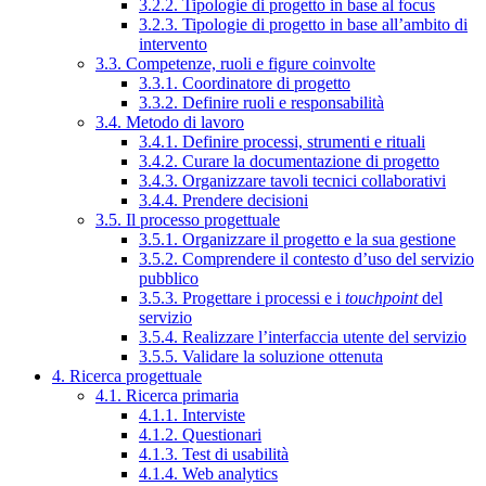
3.2.2. Tipologie di progetto in base al focus
3.2.3. Tipologie di progetto in base all’ambito di
intervento
3.3. Competenze, ruoli e figure coinvolte
3.3.1. Coordinatore di progetto
3.3.2. Definire ruoli e responsabilità
3.4. Metodo di lavoro
3.4.1. Definire processi, strumenti e rituali
3.4.2. Curare la documentazione di progetto
3.4.3. Organizzare tavoli tecnici collaborativi
3.4.4. Prendere decisioni
3.5. Il processo progettuale
3.5.1. Organizzare il progetto e la sua gestione
3.5.2. Comprendere il contesto d’uso del servizio
pubblico
3.5.3. Progettare i processi e i
touchpoint
del
servizio
3.5.4. Realizzare l’interfaccia utente del servizio
3.5.5. Validare la soluzione ottenuta
4. Ricerca progettuale
4.1. Ricerca primaria
4.1.1. Interviste
4.1.2. Questionari
4.1.3. Test di usabilità
4.1.4. Web analytics