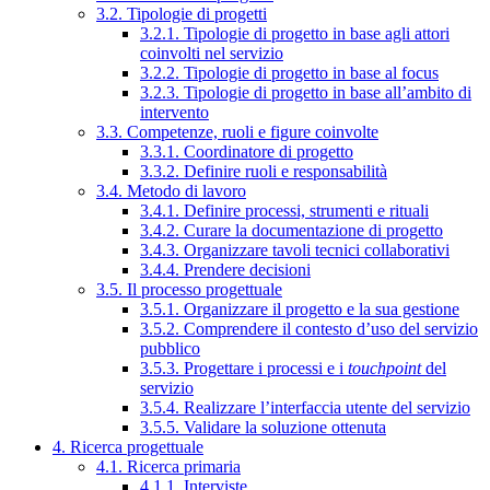
3.2. Tipologie di progetti
3.2.1. Tipologie di progetto in base agli attori
coinvolti nel servizio
3.2.2. Tipologie di progetto in base al focus
3.2.3. Tipologie di progetto in base all’ambito di
intervento
3.3. Competenze, ruoli e figure coinvolte
3.3.1. Coordinatore di progetto
3.3.2. Definire ruoli e responsabilità
3.4. Metodo di lavoro
3.4.1. Definire processi, strumenti e rituali
3.4.2. Curare la documentazione di progetto
3.4.3. Organizzare tavoli tecnici collaborativi
3.4.4. Prendere decisioni
3.5. Il processo progettuale
3.5.1. Organizzare il progetto e la sua gestione
3.5.2. Comprendere il contesto d’uso del servizio
pubblico
3.5.3. Progettare i processi e i
touchpoint
del
servizio
3.5.4. Realizzare l’interfaccia utente del servizio
3.5.5. Validare la soluzione ottenuta
4. Ricerca progettuale
4.1. Ricerca primaria
4.1.1. Interviste