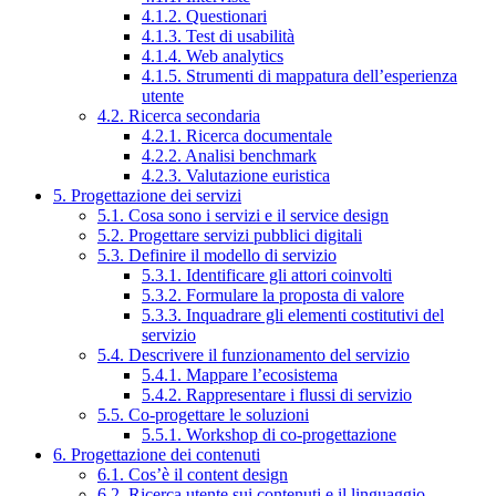
4.1.2. Questionari
4.1.3. Test di usabilità
4.1.4. Web analytics
4.1.5. Strumenti di mappatura dell’esperienza
utente
4.2. Ricerca secondaria
4.2.1. Ricerca documentale
4.2.2. Analisi benchmark
4.2.3. Valutazione euristica
5. Progettazione dei servizi
5.1. Cosa sono i servizi e il service design
5.2. Progettare servizi pubblici digitali
5.3. Definire il modello di servizio
5.3.1. Identificare gli attori coinvolti
5.3.2. Formulare la proposta di valore
5.3.3. Inquadrare gli elementi costitutivi del
servizio
5.4. Descrivere il funzionamento del servizio
5.4.1. Mappare l’ecosistema
5.4.2. Rappresentare i flussi di servizio
5.5. Co-progettare le soluzioni
5.5.1. Workshop di co-progettazione
6. Progettazione dei contenuti
6.1. Cos’è il content design
6.2. Ricerca utente sui contenuti e il linguaggio