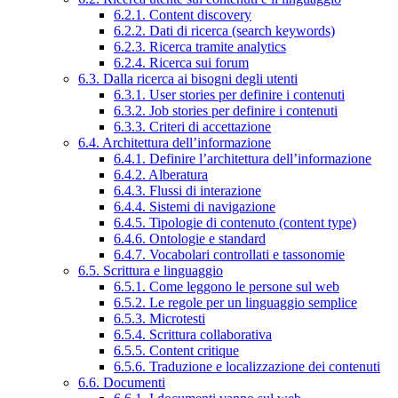
6.2.1. Content discovery
6.2.2. Dati di ricerca (search keywords)
6.2.3. Ricerca tramite analytics
6.2.4. Ricerca sui forum
6.3. Dalla ricerca ai bisogni degli utenti
6.3.1. User stories per definire i contenuti
6.3.2. Job stories per definire i contenuti
6.3.3. Criteri di accettazione
6.4. Architettura dell’informazione
6.4.1. Definire l’architettura dell’informazione
6.4.2. Alberatura
6.4.3. Flussi di interazione
6.4.4. Sistemi di navigazione
6.4.5. Tipologie di contenuto (content type)
6.4.6. Ontologie e standard
6.4.7. Vocabolari controllati e tassonomie
6.5. Scrittura e linguaggio
6.5.1. Come leggono le persone sul web
6.5.2. Le regole per un linguaggio semplice
6.5.3. Microtesti
6.5.4. Scrittura collaborativa
6.5.5. Content critique
6.5.6. Traduzione e localizzazione dei contenuti
6.6. Documenti