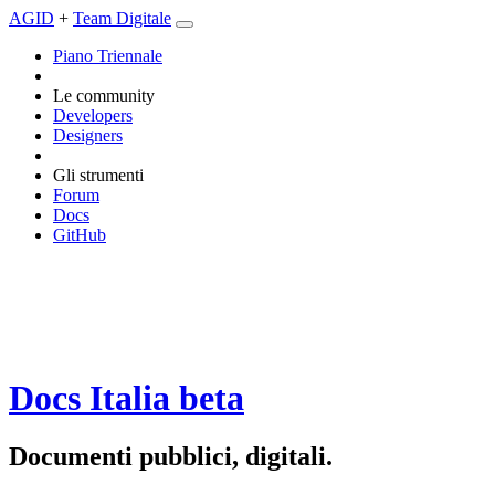
AGID
+
Team Digitale
Piano Triennale
Le community
Developers
Designers
Gli strumenti
Forum
Docs
GitHub
Docs Italia
beta
Documenti pubblici, digitali.