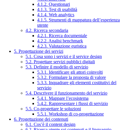
4.1.2. Questionari
4.1.3. Test di usabilità
4.1.4. Web analytics
4.1.5. Strumenti di mappatura dell’esperienza
utente
4.2. Ricerca secondaria
4.2.1. Ricerca documentale
4.2.2. Analisi benchmark
4.2.3. Valutazione euristica
5. Progettazione dei servizi
5.1. Cosa sono i servizi e il service design
5.2. Progettare servizi pubblici digitali
5.3. Definire il modello di servizio
5.3.1. Identificare gli attori coinvolti
5.3.2. Formulare la proposta di valore
5.3.3. Inquadrare gli elementi costitutivi del
servizio
5.4. Descrivere il funzionamento del servizio
5.4.1. Mappare l’ecosistema
5.4.2. Rappresentare i flussi di servizio
5.5. Co-progettare le soluzioni
5.5.1. Workshop di co-progettazione
6. Progettazione dei contenuti
6.1. Cos’è il content design
6.2. Ricerca utente sui contenuti e il linguaggio