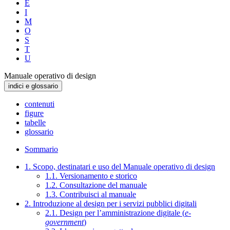
E
I
M
O
S
T
U
Manuale operativo di design
indici e glossario
contenuti
figure
tabelle
glossario
Sommario
1. Scopo, destinatari e uso del Manuale operativo di design
1.1. Versionamento e storico
1.2. Consultazione del manuale
1.3. Contribuisci al manuale
2. Introduzione al design per i servizi pubblici digitali
2.1. Design per l’amministrazione digitale (
e-
government
)