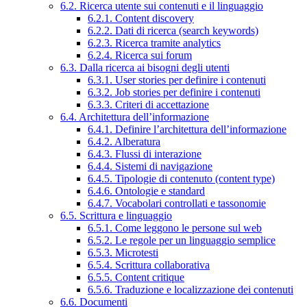
6.2. Ricerca utente sui contenuti e il linguaggio
6.2.1. Content discovery
6.2.2. Dati di ricerca (search keywords)
6.2.3. Ricerca tramite analytics
6.2.4. Ricerca sui forum
6.3. Dalla ricerca ai bisogni degli utenti
6.3.1. User stories per definire i contenuti
6.3.2. Job stories per definire i contenuti
6.3.3. Criteri di accettazione
6.4. Architettura dell’informazione
6.4.1. Definire l’architettura dell’informazione
6.4.2. Alberatura
6.4.3. Flussi di interazione
6.4.4. Sistemi di navigazione
6.4.5. Tipologie di contenuto (content type)
6.4.6. Ontologie e standard
6.4.7. Vocabolari controllati e tassonomie
6.5. Scrittura e linguaggio
6.5.1. Come leggono le persone sul web
6.5.2. Le regole per un linguaggio semplice
6.5.3. Microtesti
6.5.4. Scrittura collaborativa
6.5.5. Content critique
6.5.6. Traduzione e localizzazione dei contenuti
6.6. Documenti