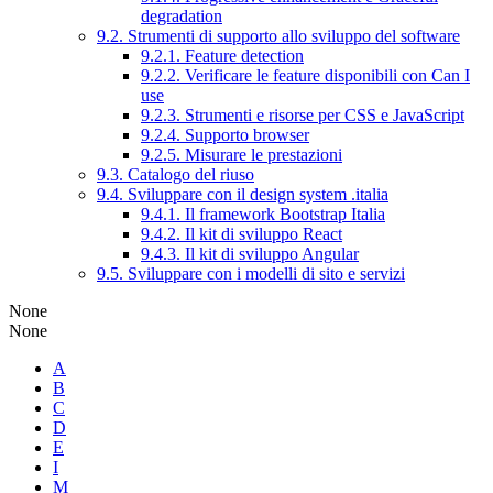
degradation
9.2. Strumenti di supporto allo sviluppo del software
9.2.1. Feature detection
9.2.2. Verificare le feature disponibili con Can I
use
9.2.3. Strumenti e risorse per CSS e JavaScript
9.2.4. Supporto browser
9.2.5. Misurare le prestazioni
9.3. Catalogo del riuso
9.4. Sviluppare con il design system .italia
9.4.1. Il framework Bootstrap Italia
9.4.2. Il kit di sviluppo React
9.4.3. Il kit di sviluppo Angular
9.5. Sviluppare con i modelli di sito e servizi
None
None
A
B
C
D
E
I
M