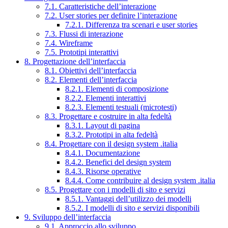
7.1. Caratteristiche dell’interazione
7.2. User stories per definire l’interazione
7.2.1. Differenza tra scenari e user stories
7.3. Flussi di interazione
7.4. Wireframe
7.5. Prototipi interattivi
8. Progettazione dell’interfaccia
8.1. Obiettivi dell’interfaccia
8.2. Elementi dell’interfaccia
8.2.1. Elementi di composizione
8.2.2. Elementi interattivi
8.2.3. Elementi testuali (microtesti)
8.3. Progettare e costruire in alta fedeltà
8.3.1. Layout di pagina
8.3.2. Prototipi in alta fedeltà
8.4. Progettare con il design system .italia
8.4.1. Documentazione
8.4.2. Benefici del design system
8.4.3. Risorse operative
8.4.4. Come contribuire al design system .italia
8.5. Progettare con i modelli di sito e servizi
8.5.1. Vantaggi dell’utilizzo dei modelli
8.5.2. I modelli di sito e servizi disponibili
9. Sviluppo dell’interfaccia
9.1. Approccio allo sviluppo