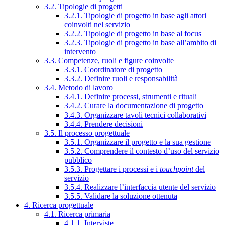
3.2. Tipologie di progetti
3.2.1. Tipologie di progetto in base agli attori
coinvolti nel servizio
3.2.2. Tipologie di progetto in base al focus
3.2.3. Tipologie di progetto in base all’ambito di
intervento
3.3. Competenze, ruoli e figure coinvolte
3.3.1. Coordinatore di progetto
3.3.2. Definire ruoli e responsabilità
3.4. Metodo di lavoro
3.4.1. Definire processi, strumenti e rituali
3.4.2. Curare la documentazione di progetto
3.4.3. Organizzare tavoli tecnici collaborativi
3.4.4. Prendere decisioni
3.5. Il processo progettuale
3.5.1. Organizzare il progetto e la sua gestione
3.5.2. Comprendere il contesto d’uso del servizio
pubblico
3.5.3. Progettare i processi e i
touchpoint
del
servizio
3.5.4. Realizzare l’interfaccia utente del servizio
3.5.5. Validare la soluzione ottenuta
4. Ricerca progettuale
4.1. Ricerca primaria
4.1.1. Interviste