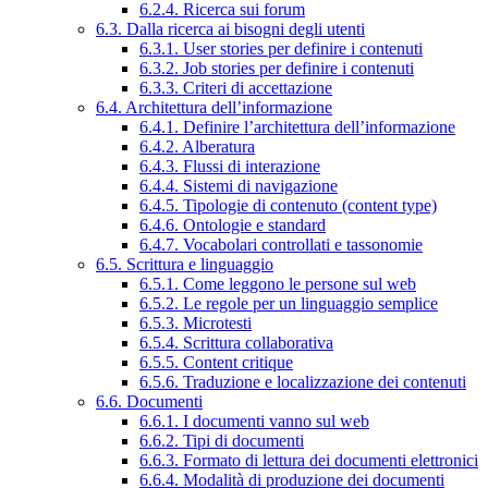
6.2.4. Ricerca sui forum
6.3. Dalla ricerca ai bisogni degli utenti
6.3.1. User stories per definire i contenuti
6.3.2. Job stories per definire i contenuti
6.3.3. Criteri di accettazione
6.4. Architettura dell’informazione
6.4.1. Definire l’architettura dell’informazione
6.4.2. Alberatura
6.4.3. Flussi di interazione
6.4.4. Sistemi di navigazione
6.4.5. Tipologie di contenuto (content type)
6.4.6. Ontologie e standard
6.4.7. Vocabolari controllati e tassonomie
6.5. Scrittura e linguaggio
6.5.1. Come leggono le persone sul web
6.5.2. Le regole per un linguaggio semplice
6.5.3. Microtesti
6.5.4. Scrittura collaborativa
6.5.5. Content critique
6.5.6. Traduzione e localizzazione dei contenuti
6.6. Documenti
6.6.1. I documenti vanno sul web
6.6.2. Tipi di documenti
6.6.3. Formato di lettura dei documenti elettronici
6.6.4. Modalità di produzione dei documenti