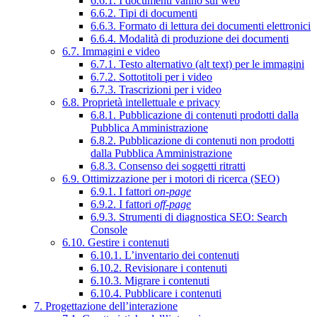
6.6.1. I documenti vanno sul web
6.6.2. Tipi di documenti
6.6.3. Formato di lettura dei documenti elettronici
6.6.4. Modalità di produzione dei documenti
6.7. Immagini e video
6.7.1. Testo alternativo (alt text) per le immagini
6.7.2. Sottotitoli per i video
6.7.3. Trascrizioni per i video
6.8. Proprietà intellettuale e privacy
6.8.1. Pubblicazione di contenuti prodotti dalla
Pubblica Amministrazione
6.8.2. Pubblicazione di contenuti non prodotti
dalla Pubblica Amministrazione
6.8.3. Consenso dei soggetti ritratti
6.9. Ottimizzazione per i motori di ricerca (SEO)
6.9.1. I fattori
on-page
6.9.2. I fattori
off-page
6.9.3. Strumenti di diagnostica SEO: Search
Console
6.10. Gestire i contenuti
6.10.1. L’inventario dei contenuti
6.10.2. Revisionare i contenuti
6.10.3. Migrare i contenuti
6.10.4. Pubblicare i contenuti
7. Progettazione dell’interazione