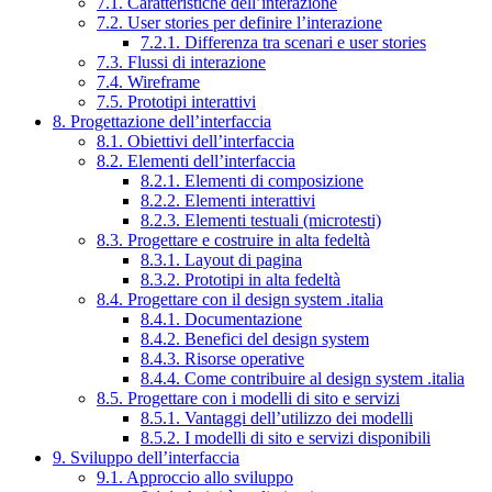
7.1. Caratteristiche dell’interazione
7.2. User stories per definire l’interazione
7.2.1. Differenza tra scenari e user stories
7.3. Flussi di interazione
7.4. Wireframe
7.5. Prototipi interattivi
8. Progettazione dell’interfaccia
8.1. Obiettivi dell’interfaccia
8.2. Elementi dell’interfaccia
8.2.1. Elementi di composizione
8.2.2. Elementi interattivi
8.2.3. Elementi testuali (microtesti)
8.3. Progettare e costruire in alta fedeltà
8.3.1. Layout di pagina
8.3.2. Prototipi in alta fedeltà
8.4. Progettare con il design system .italia
8.4.1. Documentazione
8.4.2. Benefici del design system
8.4.3. Risorse operative
8.4.4. Come contribuire al design system .italia
8.5. Progettare con i modelli di sito e servizi
8.5.1. Vantaggi dell’utilizzo dei modelli
8.5.2. I modelli di sito e servizi disponibili
9. Sviluppo dell’interfaccia
9.1. Approccio allo sviluppo