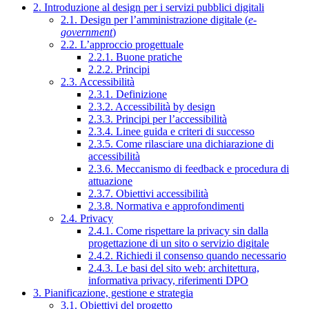
2. Introduzione al design per i servizi pubblici digitali
2.1. Design per l’amministrazione digitale (
e-
government
)
2.2. L’approccio progettuale
2.2.1. Buone pratiche
2.2.2. Principi
2.3. Accessibilità
2.3.1. Definizione
2.3.2. Accessibilità by design
2.3.3. Principi per l’accessibilità
2.3.4. Linee guida e criteri di successo
2.3.5. Come rilasciare una dichiarazione di
accessibilità
2.3.6. Meccanismo di feedback e procedura di
attuazione
2.3.7. Obiettivi accessibilità
2.3.8. Normativa e approfondimenti
2.4. Privacy
2.4.1. Come rispettare la privacy sin dalla
progettazione di un sito o servizio digitale
2.4.2. Richiedi il consenso quando necessario
2.4.3. Le basi del sito web: architettura,
informativa privacy, riferimenti DPO
3. Pianificazione, gestione e strategia
3.1. Obiettivi del progetto