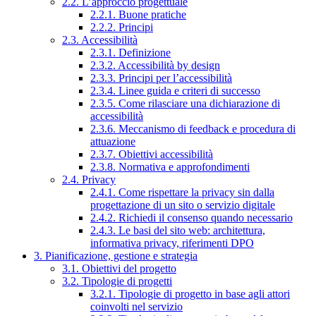
2.2. L’approccio progettuale
2.2.1. Buone pratiche
2.2.2. Principi
2.3. Accessibilità
2.3.1. Definizione
2.3.2. Accessibilità by design
2.3.3. Principi per l’accessibilità
2.3.4. Linee guida e criteri di successo
2.3.5. Come rilasciare una dichiarazione di
accessibilità
2.3.6. Meccanismo di feedback e procedura di
attuazione
2.3.7. Obiettivi accessibilità
2.3.8. Normativa e approfondimenti
2.4. Privacy
2.4.1. Come rispettare la privacy sin dalla
progettazione di un sito o servizio digitale
2.4.2. Richiedi il consenso quando necessario
2.4.3. Le basi del sito web: architettura,
informativa privacy, riferimenti DPO
3. Pianificazione, gestione e strategia
3.1. Obiettivi del progetto
3.2. Tipologie di progetti
3.2.1. Tipologie di progetto in base agli attori
coinvolti nel servizio