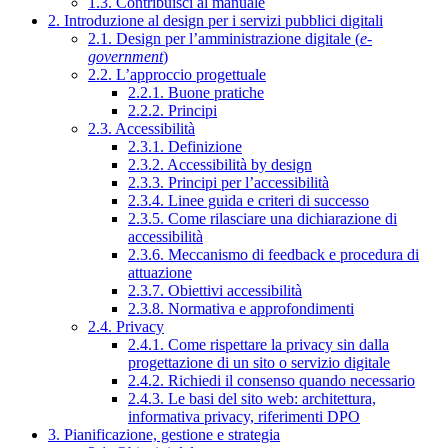
1.3. Contribuisci al manuale
2. Introduzione al design per i servizi pubblici digitali
2.1. Design per l’amministrazione digitale (
e-
government
)
2.2. L’approccio progettuale
2.2.1. Buone pratiche
2.2.2. Principi
2.3. Accessibilità
2.3.1. Definizione
2.3.2. Accessibilità by design
2.3.3. Principi per l’accessibilità
2.3.4. Linee guida e criteri di successo
2.3.5. Come rilasciare una dichiarazione di
accessibilità
2.3.6. Meccanismo di feedback e procedura di
attuazione
2.3.7. Obiettivi accessibilità
2.3.8. Normativa e approfondimenti
2.4. Privacy
2.4.1. Come rispettare la privacy sin dalla
progettazione di un sito o servizio digitale
2.4.2. Richiedi il consenso quando necessario
2.4.3. Le basi del sito web: architettura,
informativa privacy, riferimenti DPO
3. Pianificazione, gestione e strategia