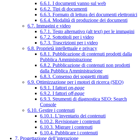
6.6.1. I documenti vanno sul web
6.6.2. Tipi di documenti
6.6.3. Formato di lettura dei documenti elettronici
6.6.4. Modalità di produzione dei documenti
6.7. Immagini e video
6.7.1. Testo alternativo (alt text) per le immagini
6.7.2. Sottotitoli per i video
6.7.3. Trascrizioni per i video
6.8. Proprietà intellettuale e privacy
6.8.1. Pubblicazione di contenuti prodotti dalla
Pubblica Amministrazione
6.8.2. Pubblicazione di contenuti non prodotti
dalla Pubblica Amministrazione
6.8.3. Consenso dei soggetti ritratti
6.9. Ottimizzazione per i motori di ricerca (SEO)
6.9.1. I fattori
on-page
6.9.2. I fattori
off-page
6.9.3. Strumenti di diagnostica SEO: Search
Console
6.10. Gestire i contenuti
6.10.1. L’inventario dei contenuti
6.10.2. Revisionare i contenuti
6.10.3. Migrare i contenuti
6.10.4. Pubblicare i contenuti
7. Progettazione dell’interazione