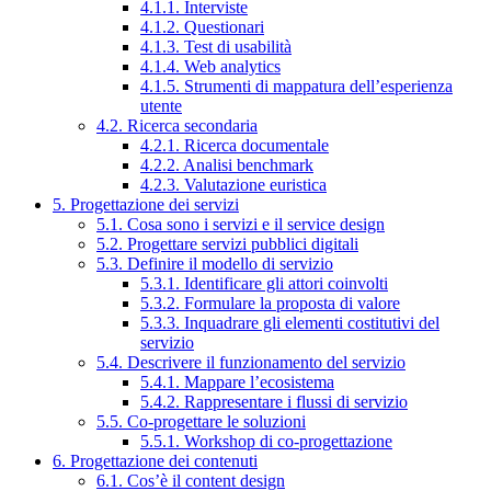
4.1.1. Interviste
4.1.2. Questionari
4.1.3. Test di usabilità
4.1.4. Web analytics
4.1.5. Strumenti di mappatura dell’esperienza
utente
4.2. Ricerca secondaria
4.2.1. Ricerca documentale
4.2.2. Analisi benchmark
4.2.3. Valutazione euristica
5. Progettazione dei servizi
5.1. Cosa sono i servizi e il service design
5.2. Progettare servizi pubblici digitali
5.3. Definire il modello di servizio
5.3.1. Identificare gli attori coinvolti
5.3.2. Formulare la proposta di valore
5.3.3. Inquadrare gli elementi costitutivi del
servizio
5.4. Descrivere il funzionamento del servizio
5.4.1. Mappare l’ecosistema
5.4.2. Rappresentare i flussi di servizio
5.5. Co-progettare le soluzioni
5.5.1. Workshop di co-progettazione
6. Progettazione dei contenuti
6.1. Cos’è il content design