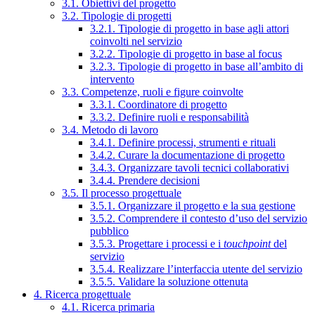
3.1. Obiettivi del progetto
3.2. Tipologie di progetti
3.2.1. Tipologie di progetto in base agli attori
coinvolti nel servizio
3.2.2. Tipologie di progetto in base al focus
3.2.3. Tipologie di progetto in base all’ambito di
intervento
3.3. Competenze, ruoli e figure coinvolte
3.3.1. Coordinatore di progetto
3.3.2. Definire ruoli e responsabilità
3.4. Metodo di lavoro
3.4.1. Definire processi, strumenti e rituali
3.4.2. Curare la documentazione di progetto
3.4.3. Organizzare tavoli tecnici collaborativi
3.4.4. Prendere decisioni
3.5. Il processo progettuale
3.5.1. Organizzare il progetto e la sua gestione
3.5.2. Comprendere il contesto d’uso del servizio
pubblico
3.5.3. Progettare i processi e i
touchpoint
del
servizio
3.5.4. Realizzare l’interfaccia utente del servizio
3.5.5. Validare la soluzione ottenuta
4. Ricerca progettuale
4.1. Ricerca primaria