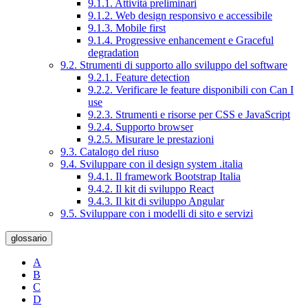
9.1.1. Attività preliminari
9.1.2. Web design responsivo e accessibile
9.1.3. Mobile first
9.1.4. Progressive enhancement e Graceful
degradation
9.2. Strumenti di supporto allo sviluppo del software
9.2.1. Feature detection
9.2.2. Verificare le feature disponibili con Can I
use
9.2.3. Strumenti e risorse per CSS e JavaScript
9.2.4. Supporto browser
9.2.5. Misurare le prestazioni
9.3. Catalogo del riuso
9.4. Sviluppare con il design system .italia
9.4.1. Il framework Bootstrap Italia
9.4.2. Il kit di sviluppo React
9.4.3. Il kit di sviluppo Angular
9.5. Sviluppare con i modelli di sito e servizi
glossario
A
B
C
D