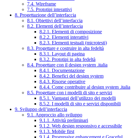
7.4. Wireframe
7.5. Prototipi interattivi
8. Progettazione dell’interfaccia
8.1. Obiettivi dell’interfaccia
8.2. Elementi dell’interfaccia
8.2.1. Elementi di composizione
8.2.2. Elementi interattivi
8.2.3. Elementi testuali (microtesti)
8.3. Progettare e costruire in alta fedeltà
8.3.1. Layout di pagina
8.3.2. Prototipi in alta fedeltà
8.4. Progettare con il design system .italia
8.4.1. Documentazione
8.4.2. Benefici del design system
8.4.3. Risorse operative
8.4.4. Come contribuire al design system .italia
8.5. Progettare con i modelli di sito e servizi
8.5.1. Vantaggi dell’utilizzo dei modelli
8.5.2. I modelli di sito e servizi disponibili
9. Sviluppo dell’interfaccia
9.1. Approccio allo sviluppo
9.1.1. Attività preliminari
9.1.2. Web design responsivo e accessibile
9.1.3. Mobile first
9.1.4. Progressive enhancement e Graceful