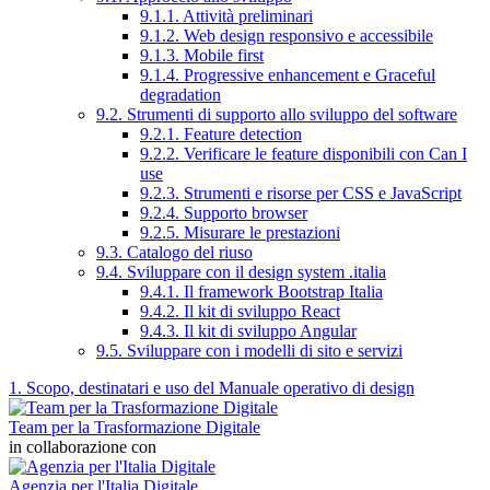
9.1.1. Attività preliminari
9.1.2. Web design responsivo e accessibile
9.1.3. Mobile first
9.1.4. Progressive enhancement e Graceful
degradation
9.2. Strumenti di supporto allo sviluppo del software
9.2.1. Feature detection
9.2.2. Verificare le feature disponibili con Can I
use
9.2.3. Strumenti e risorse per CSS e JavaScript
9.2.4. Supporto browser
9.2.5. Misurare le prestazioni
9.3. Catalogo del riuso
9.4. Sviluppare con il design system .italia
9.4.1. Il framework Bootstrap Italia
9.4.2. Il kit di sviluppo React
9.4.3. Il kit di sviluppo Angular
9.5. Sviluppare con i modelli di sito e servizi
1. Scopo, destinatari e uso del Manuale operativo di design
Team per la Trasformazione Digitale
in collaborazione con
Agenzia per l'Italia Digitale