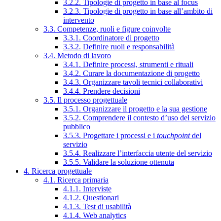
3.2.2. Tipologie di progetto in base al focus
3.2.3. Tipologie di progetto in base all’ambito di
intervento
3.3. Competenze, ruoli e figure coinvolte
3.3.1. Coordinatore di progetto
3.3.2. Definire ruoli e responsabilità
3.4. Metodo di lavoro
3.4.1. Definire processi, strumenti e rituali
3.4.2. Curare la documentazione di progetto
3.4.3. Organizzare tavoli tecnici collaborativi
3.4.4. Prendere decisioni
3.5. Il processo progettuale
3.5.1. Organizzare il progetto e la sua gestione
3.5.2. Comprendere il contesto d’uso del servizio
pubblico
3.5.3. Progettare i processi e i
touchpoint
del
servizio
3.5.4. Realizzare l’interfaccia utente del servizio
3.5.5. Validare la soluzione ottenuta
4. Ricerca progettuale
4.1. Ricerca primaria
4.1.1. Interviste
4.1.2. Questionari
4.1.3. Test di usabilità
4.1.4. Web analytics