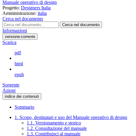
Manuale operativo di design
Progetto:
Designers Italia
Amministrazione:
italia
Cerca nel documento
Cerca nel documento
Informazioni
versione-corrente
Scarica
pdf
html
epub
Sorgente
Azioni
indice dei contenuti
Sommario
1. Scopo, destinatari e uso del Manuale operativo di design
1.1. Versionamento e storico
1.2. Consultazione del manuale
1.3. Contribuisci al manuale