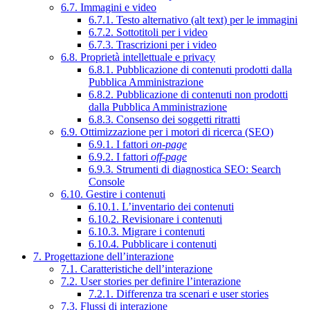
6.7. Immagini e video
6.7.1. Testo alternativo (alt text) per le immagini
6.7.2. Sottotitoli per i video
6.7.3. Trascrizioni per i video
6.8. Proprietà intellettuale e privacy
6.8.1. Pubblicazione di contenuti prodotti dalla
Pubblica Amministrazione
6.8.2. Pubblicazione di contenuti non prodotti
dalla Pubblica Amministrazione
6.8.3. Consenso dei soggetti ritratti
6.9. Ottimizzazione per i motori di ricerca (SEO)
6.9.1. I fattori
on-page
6.9.2. I fattori
off-page
6.9.3. Strumenti di diagnostica SEO: Search
Console
6.10. Gestire i contenuti
6.10.1. L’inventario dei contenuti
6.10.2. Revisionare i contenuti
6.10.3. Migrare i contenuti
6.10.4. Pubblicare i contenuti
7. Progettazione dell’interazione
7.1. Caratteristiche dell’interazione
7.2. User stories per definire l’interazione
7.2.1. Differenza tra scenari e user stories
7.3. Flussi di interazione