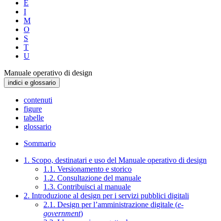
E
I
M
O
S
T
U
Manuale operativo di design
indici e glossario
contenuti
figure
tabelle
glossario
Sommario
1. Scopo, destinatari e uso del Manuale operativo di design
1.1. Versionamento e storico
1.2. Consultazione del manuale
1.3. Contribuisci al manuale
2. Introduzione al design per i servizi pubblici digitali
2.1. Design per l’amministrazione digitale (
e-
government
)