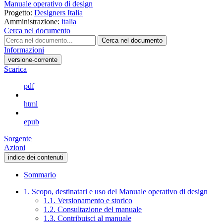
Manuale operativo di design
Progetto:
Designers Italia
Amministrazione:
italia
Cerca nel documento
Cerca nel documento
Informazioni
versione-corrente
Scarica
pdf
html
epub
Sorgente
Azioni
indice dei contenuti
Sommario
1. Scopo, destinatari e uso del Manuale operativo di design
1.1. Versionamento e storico
1.2. Consultazione del manuale
1.3. Contribuisci al manuale