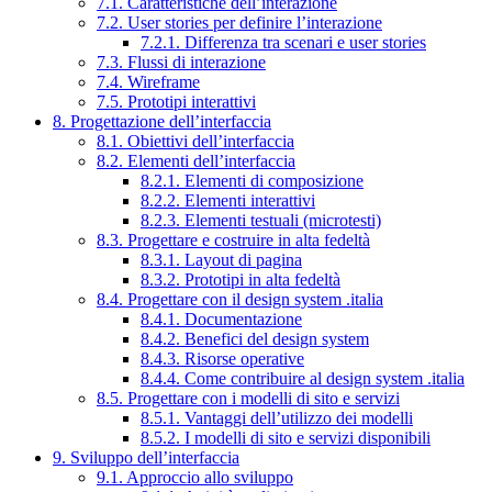
7.1. Caratteristiche dell’interazione
7.2. User stories per definire l’interazione
7.2.1. Differenza tra scenari e user stories
7.3. Flussi di interazione
7.4. Wireframe
7.5. Prototipi interattivi
8. Progettazione dell’interfaccia
8.1. Obiettivi dell’interfaccia
8.2. Elementi dell’interfaccia
8.2.1. Elementi di composizione
8.2.2. Elementi interattivi
8.2.3. Elementi testuali (microtesti)
8.3. Progettare e costruire in alta fedeltà
8.3.1. Layout di pagina
8.3.2. Prototipi in alta fedeltà
8.4. Progettare con il design system .italia
8.4.1. Documentazione
8.4.2. Benefici del design system
8.4.3. Risorse operative
8.4.4. Come contribuire al design system .italia
8.5. Progettare con i modelli di sito e servizi
8.5.1. Vantaggi dell’utilizzo dei modelli
8.5.2. I modelli di sito e servizi disponibili
9. Sviluppo dell’interfaccia
9.1. Approccio allo sviluppo