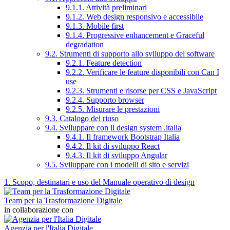
9.1.1. Attività preliminari
9.1.2. Web design responsivo e accessibile
9.1.3. Mobile first
9.1.4. Progressive enhancement e Graceful
degradation
9.2. Strumenti di supporto allo sviluppo del software
9.2.1. Feature detection
9.2.2. Verificare le feature disponibili con Can I
use
9.2.3. Strumenti e risorse per CSS e JavaScript
9.2.4. Supporto browser
9.2.5. Misurare le prestazioni
9.3. Catalogo del riuso
9.4. Sviluppare con il design system .italia
9.4.1. Il framework Bootstrap Italia
9.4.2. Il kit di sviluppo React
9.4.3. Il kit di sviluppo Angular
9.5. Sviluppare con i modelli di sito e servizi
1. Scopo, destinatari e uso del Manuale operativo di design
Team per la Trasformazione Digitale
in collaborazione con
Agenzia per l'Italia Digitale