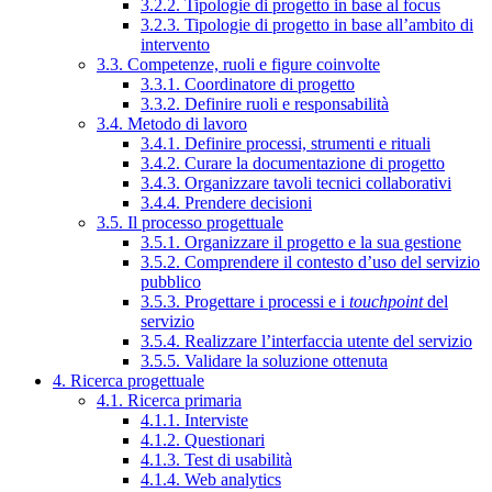
3.2.2. Tipologie di progetto in base al focus
3.2.3. Tipologie di progetto in base all’ambito di
intervento
3.3. Competenze, ruoli e figure coinvolte
3.3.1. Coordinatore di progetto
3.3.2. Definire ruoli e responsabilità
3.4. Metodo di lavoro
3.4.1. Definire processi, strumenti e rituali
3.4.2. Curare la documentazione di progetto
3.4.3. Organizzare tavoli tecnici collaborativi
3.4.4. Prendere decisioni
3.5. Il processo progettuale
3.5.1. Organizzare il progetto e la sua gestione
3.5.2. Comprendere il contesto d’uso del servizio
pubblico
3.5.3. Progettare i processi e i
touchpoint
del
servizio
3.5.4. Realizzare l’interfaccia utente del servizio
3.5.5. Validare la soluzione ottenuta
4. Ricerca progettuale
4.1. Ricerca primaria
4.1.1. Interviste
4.1.2. Questionari
4.1.3. Test di usabilità
4.1.4. Web analytics