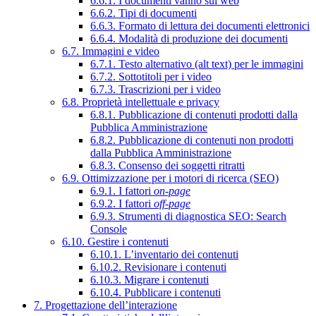
6.6.1. I documenti vanno sul web
6.6.2. Tipi di documenti
6.6.3. Formato di lettura dei documenti elettronici
6.6.4. Modalità di produzione dei documenti
6.7. Immagini e video
6.7.1. Testo alternativo (alt text) per le immagini
6.7.2. Sottotitoli per i video
6.7.3. Trascrizioni per i video
6.8. Proprietà intellettuale e privacy
6.8.1. Pubblicazione di contenuti prodotti dalla
Pubblica Amministrazione
6.8.2. Pubblicazione di contenuti non prodotti
dalla Pubblica Amministrazione
6.8.3. Consenso dei soggetti ritratti
6.9. Ottimizzazione per i motori di ricerca (SEO)
6.9.1. I fattori
on-page
6.9.2. I fattori
off-page
6.9.3. Strumenti di diagnostica SEO: Search
Console
6.10. Gestire i contenuti
6.10.1. L’inventario dei contenuti
6.10.2. Revisionare i contenuti
6.10.3. Migrare i contenuti
6.10.4. Pubblicare i contenuti
7. Progettazione dell’interazione