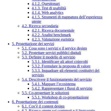
4.1.2. Questionari
4.1.3. Test di usabilità
4.1.4. Web analytics
4.1.5. Strumenti di mappatura dell’esperienza
utente
4.2. Ricerca secondaria
4.2.1. Ricerca documentale
4.2.2. Analisi benchmark
4.2.3. Valutazione euristica
5. Progettazione dei servizi
5.1. Cosa sono i servizi e il service design
5.2. Progettare servizi pubblici digitali
5.3. Definire il modello di servizio
5.3.1. Identificare gli attori coinvolti
5.3.2. Formulare la proposta di valore
5.3.3. Inquadrare gli elementi costitutivi del
servizio
5.4. Descrivere il funzionamento del servizio
5.4.1. Mappare l’ecosistema
5.4.2. Rappresentare i flussi di servizio
5.5. Co-progettare le soluzioni
5.5.1. Workshop di co-progettazione
6. Progettazione dei contenuti
6.1. Cos’è il content design
6.2. Ricerca utente sui contenuti e il linguaggio