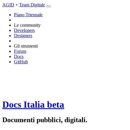
AGID
+
Team Digitale
Piano Triennale
Le community
Developers
Designers
Gli strumenti
Forum
Docs
GitHub
Docs Italia
beta
Documenti pubblici, digitali.