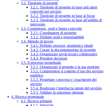
3.2. Tipologie di progetti
3.2.1. Tipologie di progetto in base agli attori
coinvolti nel servizio
3.2.2. Tipologie di progetto in base al focus
3.2.3. Tipologie di progetto in base all’ambito di
intervento
3.3. Competenze, ruoli e figure coinvolte
3.3.1. Coordinatore di progetto
3.3.2. Definire ruoli e responsabilità
3.4. Metodo di lavoro
3.4.1. Definire processi, strumenti e rituali
3.4.2. Curare la documentazione di progetto
3.4.3. Organizzare tavoli tecnici collaborativi
3.4.4. Prendere decisioni
3.5. Il processo progettuale
3.5.1. Organizzare il progetto e la sua gestione
3.5.2. Comprendere il contesto d’uso del servizio
pubblico
3.5.3. Progettare i processi e i
touchpoint
del
servizio
3.5.4. Realizzare l’interfaccia utente del servizio
3.5.5. Validare la soluzione ottenuta
4. Ricerca progettuale
4.1. Ricerca primaria
4.1.1. Interviste