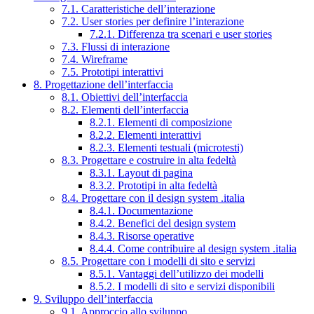
7.1. Caratteristiche dell’interazione
7.2. User stories per definire l’interazione
7.2.1. Differenza tra scenari e user stories
7.3. Flussi di interazione
7.4. Wireframe
7.5. Prototipi interattivi
8. Progettazione dell’interfaccia
8.1. Obiettivi dell’interfaccia
8.2. Elementi dell’interfaccia
8.2.1. Elementi di composizione
8.2.2. Elementi interattivi
8.2.3. Elementi testuali (microtesti)
8.3. Progettare e costruire in alta fedeltà
8.3.1. Layout di pagina
8.3.2. Prototipi in alta fedeltà
8.4. Progettare con il design system .italia
8.4.1. Documentazione
8.4.2. Benefici del design system
8.4.3. Risorse operative
8.4.4. Come contribuire al design system .italia
8.5. Progettare con i modelli di sito e servizi
8.5.1. Vantaggi dell’utilizzo dei modelli
8.5.2. I modelli di sito e servizi disponibili
9. Sviluppo dell’interfaccia
9.1. Approccio allo sviluppo