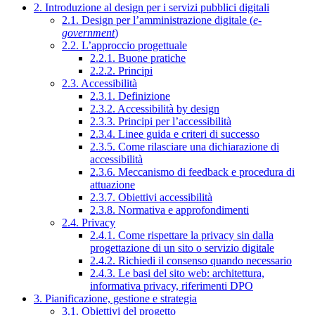
2. Introduzione al design per i servizi pubblici digitali
2.1. Design per l’amministrazione digitale (
e-
government
)
2.2. L’approccio progettuale
2.2.1. Buone pratiche
2.2.2. Principi
2.3. Accessibilità
2.3.1. Definizione
2.3.2. Accessibilità by design
2.3.3. Principi per l’accessibilità
2.3.4. Linee guida e criteri di successo
2.3.5. Come rilasciare una dichiarazione di
accessibilità
2.3.6. Meccanismo di feedback e procedura di
attuazione
2.3.7. Obiettivi accessibilità
2.3.8. Normativa e approfondimenti
2.4. Privacy
2.4.1. Come rispettare la privacy sin dalla
progettazione di un sito o servizio digitale
2.4.2. Richiedi il consenso quando necessario
2.4.3. Le basi del sito web: architettura,
informativa privacy, riferimenti DPO
3. Pianificazione, gestione e strategia
3.1. Obiettivi del progetto