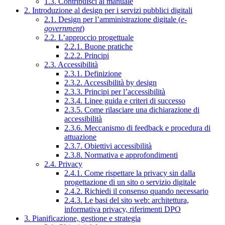
1.3. Contribuisci al manuale
2. Introduzione al design per i servizi pubblici digitali
2.1. Design per l’amministrazione digitale (
e-
government
)
2.2. L’approccio progettuale
2.2.1. Buone pratiche
2.2.2. Principi
2.3. Accessibilità
2.3.1. Definizione
2.3.2. Accessibilità by design
2.3.3. Principi per l’accessibilità
2.3.4. Linee guida e criteri di successo
2.3.5. Come rilasciare una dichiarazione di
accessibilità
2.3.6. Meccanismo di feedback e procedura di
attuazione
2.3.7. Obiettivi accessibilità
2.3.8. Normativa e approfondimenti
2.4. Privacy
2.4.1. Come rispettare la privacy sin dalla
progettazione di un sito o servizio digitale
2.4.2. Richiedi il consenso quando necessario
2.4.3. Le basi del sito web: architettura,
informativa privacy, riferimenti DPO
3. Pianificazione, gestione e strategia