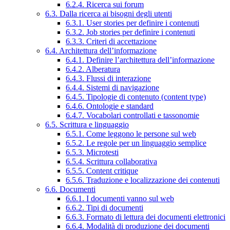
6.2.4. Ricerca sui forum
6.3. Dalla ricerca ai bisogni degli utenti
6.3.1. User stories per definire i contenuti
6.3.2. Job stories per definire i contenuti
6.3.3. Criteri di accettazione
6.4. Architettura dell’informazione
6.4.1. Definire l’architettura dell’informazione
6.4.2. Alberatura
6.4.3. Flussi di interazione
6.4.4. Sistemi di navigazione
6.4.5. Tipologie di contenuto (content type)
6.4.6. Ontologie e standard
6.4.7. Vocabolari controllati e tassonomie
6.5. Scrittura e linguaggio
6.5.1. Come leggono le persone sul web
6.5.2. Le regole per un linguaggio semplice
6.5.3. Microtesti
6.5.4. Scrittura collaborativa
6.5.5. Content critique
6.5.6. Traduzione e localizzazione dei contenuti
6.6. Documenti
6.6.1. I documenti vanno sul web
6.6.2. Tipi di documenti
6.6.3. Formato di lettura dei documenti elettronici
6.6.4. Modalità di produzione dei documenti