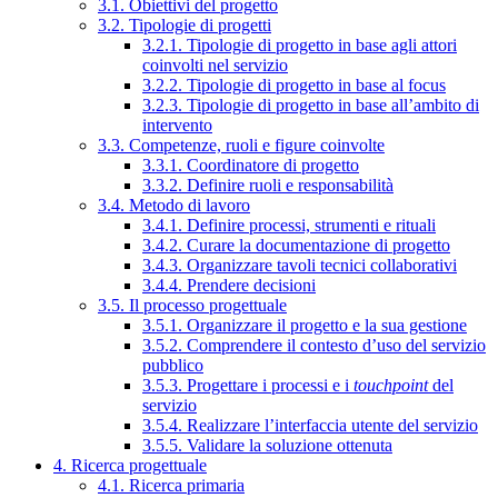
3.1. Obiettivi del progetto
3.2. Tipologie di progetti
3.2.1. Tipologie di progetto in base agli attori
coinvolti nel servizio
3.2.2. Tipologie di progetto in base al focus
3.2.3. Tipologie di progetto in base all’ambito di
intervento
3.3. Competenze, ruoli e figure coinvolte
3.3.1. Coordinatore di progetto
3.3.2. Definire ruoli e responsabilità
3.4. Metodo di lavoro
3.4.1. Definire processi, strumenti e rituali
3.4.2. Curare la documentazione di progetto
3.4.3. Organizzare tavoli tecnici collaborativi
3.4.4. Prendere decisioni
3.5. Il processo progettuale
3.5.1. Organizzare il progetto e la sua gestione
3.5.2. Comprendere il contesto d’uso del servizio
pubblico
3.5.3. Progettare i processi e i
touchpoint
del
servizio
3.5.4. Realizzare l’interfaccia utente del servizio
3.5.5. Validare la soluzione ottenuta
4. Ricerca progettuale
4.1. Ricerca primaria