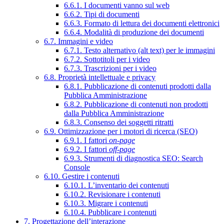
6.6.1. I documenti vanno sul web
6.6.2. Tipi di documenti
6.6.3. Formato di lettura dei documenti elettronici
6.6.4. Modalità di produzione dei documenti
6.7. Immagini e video
6.7.1. Testo alternativo (alt text) per le immagini
6.7.2. Sottotitoli per i video
6.7.3. Trascrizioni per i video
6.8. Proprietà intellettuale e privacy
6.8.1. Pubblicazione di contenuti prodotti dalla
Pubblica Amministrazione
6.8.2. Pubblicazione di contenuti non prodotti
dalla Pubblica Amministrazione
6.8.3. Consenso dei soggetti ritratti
6.9. Ottimizzazione per i motori di ricerca (SEO)
6.9.1. I fattori
on-page
6.9.2. I fattori
off-page
6.9.3. Strumenti di diagnostica SEO: Search
Console
6.10. Gestire i contenuti
6.10.1. L’inventario dei contenuti
6.10.2. Revisionare i contenuti
6.10.3. Migrare i contenuti
6.10.4. Pubblicare i contenuti
7. Progettazione dell’interazione