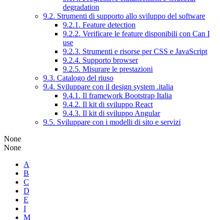
degradation
9.2. Strumenti di supporto allo sviluppo del software
9.2.1. Feature detection
9.2.2. Verificare le feature disponibili con Can I
use
9.2.3. Strumenti e risorse per CSS e JavaScript
9.2.4. Supporto browser
9.2.5. Misurare le prestazioni
9.3. Catalogo del riuso
9.4. Sviluppare con il design system .italia
9.4.1. Il framework Bootstrap Italia
9.4.2. Il kit di sviluppo React
9.4.3. Il kit di sviluppo Angular
9.5. Sviluppare con i modelli di sito e servizi
None
None
A
B
C
D
E
I
M