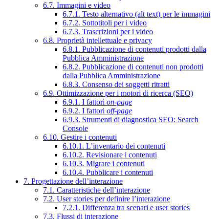
6.7. Immagini e video
6.7.1. Testo alternativo (alt text) per le immagini
6.7.2. Sottotitoli per i video
6.7.3. Trascrizioni per i video
6.8. Proprietà intellettuale e privacy
6.8.1. Pubblicazione di contenuti prodotti dalla
Pubblica Amministrazione
6.8.2. Pubblicazione di contenuti non prodotti
dalla Pubblica Amministrazione
6.8.3. Consenso dei soggetti ritratti
6.9. Ottimizzazione per i motori di ricerca (SEO)
6.9.1. I fattori
on-page
6.9.2. I fattori
off-page
6.9.3. Strumenti di diagnostica SEO: Search
Console
6.10. Gestire i contenuti
6.10.1. L’inventario dei contenuti
6.10.2. Revisionare i contenuti
6.10.3. Migrare i contenuti
6.10.4. Pubblicare i contenuti
7. Progettazione dell’interazione
7.1. Caratteristiche dell’interazione
7.2. User stories per definire l’interazione
7.2.1. Differenza tra scenari e user stories
7.3. Flussi di interazione