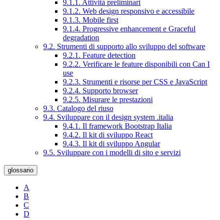
9.1.1. Attività preliminari
9.1.2. Web design responsivo e accessibile
9.1.3. Mobile first
9.1.4. Progressive enhancement e Graceful
degradation
9.2. Strumenti di supporto allo sviluppo del software
9.2.1. Feature detection
9.2.2. Verificare le feature disponibili con Can I
use
9.2.3. Strumenti e risorse per CSS e JavaScript
9.2.4. Supporto browser
9.2.5. Misurare le prestazioni
9.3. Catalogo del riuso
9.4. Sviluppare con il design system .italia
9.4.1. Il framework Bootstrap Italia
9.4.2. Il kit di sviluppo React
9.4.3. Il kit di sviluppo Angular
9.5. Sviluppare con i modelli di sito e servizi
glossario
A
B
C
D