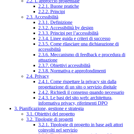
2.2. L’approccio progettuale
2.2.1. Buone pratiche
2.2.2. Principi
2.3. Accessibilità
2.3.1. Definizione
2.3.2. Accessibilità by design
2.3.3. Principi per l’accessibilità
2.3.4. Linee guida e criteri di successo
2.3.5. Come rilasciare una dichiarazione di
accessibilità
2.3.6. Meccanismo di feedback e procedura di
attuazione
2.3.7. Obiettivi accessibilità
2.3.8. Normativa e approfondimenti
2.4. Privacy
2.4.1. Come rispettare la privacy sin dalla
progettazione di un sito o servizio digitale
2.4.2. Richiedi il consenso quando necessario
2.4.3. Le basi del sito web: architettura,
informativa privacy, riferimenti DPO
3. Pianificazione, gestione e strategia
3.1. Obiettivi del progetto
3.2. Tipologie di progetti
3.2.1. Tipologie di progetto in base agli attori
coinvolti nel servizio