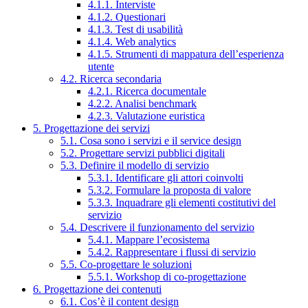
4.1.1. Interviste
4.1.2. Questionari
4.1.3. Test di usabilità
4.1.4. Web analytics
4.1.5. Strumenti di mappatura dell’esperienza
utente
4.2. Ricerca secondaria
4.2.1. Ricerca documentale
4.2.2. Analisi benchmark
4.2.3. Valutazione euristica
5. Progettazione dei servizi
5.1. Cosa sono i servizi e il service design
5.2. Progettare servizi pubblici digitali
5.3. Definire il modello di servizio
5.3.1. Identificare gli attori coinvolti
5.3.2. Formulare la proposta di valore
5.3.3. Inquadrare gli elementi costitutivi del
servizio
5.4. Descrivere il funzionamento del servizio
5.4.1. Mappare l’ecosistema
5.4.2. Rappresentare i flussi di servizio
5.5. Co-progettare le soluzioni
5.5.1. Workshop di co-progettazione
6. Progettazione dei contenuti
6.1. Cos’è il content design