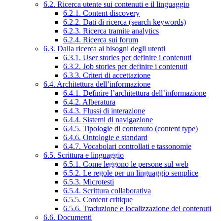
6.2. Ricerca utente sui contenuti e il linguaggio
6.2.1. Content discovery
6.2.2. Dati di ricerca (search keywords)
6.2.3. Ricerca tramite analytics
6.2.4. Ricerca sui forum
6.3. Dalla ricerca ai bisogni degli utenti
6.3.1. User stories per definire i contenuti
6.3.2. Job stories per definire i contenuti
6.3.3. Criteri di accettazione
6.4. Architettura dell’informazione
6.4.1. Definire l’architettura dell’informazione
6.4.2. Alberatura
6.4.3. Flussi di interazione
6.4.4. Sistemi di navigazione
6.4.5. Tipologie di contenuto (content type)
6.4.6. Ontologie e standard
6.4.7. Vocabolari controllati e tassonomie
6.5. Scrittura e linguaggio
6.5.1. Come leggono le persone sul web
6.5.2. Le regole per un linguaggio semplice
6.5.3. Microtesti
6.5.4. Scrittura collaborativa
6.5.5. Content critique
6.5.6. Traduzione e localizzazione dei contenuti
6.6. Documenti