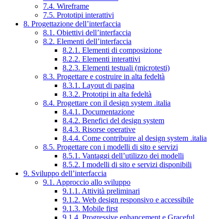
7.4. Wireframe
7.5. Prototipi interattivi
8. Progettazione dell’interfaccia
8.1. Obiettivi dell’interfaccia
8.2. Elementi dell’interfaccia
8.2.1. Elementi di composizione
8.2.2. Elementi interattivi
8.2.3. Elementi testuali (microtesti)
8.3. Progettare e costruire in alta fedeltà
8.3.1. Layout di pagina
8.3.2. Prototipi in alta fedeltà
8.4. Progettare con il design system .italia
8.4.1. Documentazione
8.4.2. Benefici del design system
8.4.3. Risorse operative
8.4.4. Come contribuire al design system .italia
8.5. Progettare con i modelli di sito e servizi
8.5.1. Vantaggi dell’utilizzo dei modelli
8.5.2. I modelli di sito e servizi disponibili
9. Sviluppo dell’interfaccia
9.1. Approccio allo sviluppo
9.1.1. Attività preliminari
9.1.2. Web design responsivo e accessibile
9.1.3. Mobile first
9.1.4. Progressive enhancement e Graceful