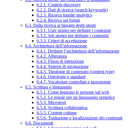
6.2.1. Content discovery
6.2.2. Dati di ricerca (search keywords)
6.2.3. Ricerca tramite analytics
6.2.4. Ricerca sui forum
6.3. Dalla ricerca ai bisogni degli utenti
6.3.1. User stories per definire i contenuti
6.3.2. Job stories per definire i contenuti
6.3.3. Criteri di accettazione
6.4. Architettura dell’informazione
6.4.1. Definire l’architettura dell’informazione
6.4.2. Alberatura
6.4.3. Flussi di interazione
6.4.4. Sistemi di navigazione
6.4.5. Tipologie di contenuto (content type)
6.4.6. Ontologie e standard
6.4.7. Vocabolari controllati e tassonomie
6.5. Scrittura e linguaggio
6.5.1. Come leggono le persone sul web
6.5.2. Le regole per un linguaggio semplice
6.5.3. Microtesti
6.5.4. Scrittura collaborativa
6.5.5. Content critique
6.5.6. Traduzione e localizzazione dei contenuti
6.6. Documenti