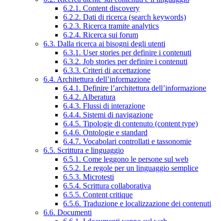
6.2.1. Content discovery
6.2.2. Dati di ricerca (search keywords)
6.2.3. Ricerca tramite analytics
6.2.4. Ricerca sui forum
6.3. Dalla ricerca ai bisogni degli utenti
6.3.1. User stories per definire i contenuti
6.3.2. Job stories per definire i contenuti
6.3.3. Criteri di accettazione
6.4. Architettura dell’informazione
6.4.1. Definire l’architettura dell’informazione
6.4.2. Alberatura
6.4.3. Flussi di interazione
6.4.4. Sistemi di navigazione
6.4.5. Tipologie di contenuto (content type)
6.4.6. Ontologie e standard
6.4.7. Vocabolari controllati e tassonomie
6.5. Scrittura e linguaggio
6.5.1. Come leggono le persone sul web
6.5.2. Le regole per un linguaggio semplice
6.5.3. Microtesti
6.5.4. Scrittura collaborativa
6.5.5. Content critique
6.5.6. Traduzione e localizzazione dei contenuti
6.6. Documenti