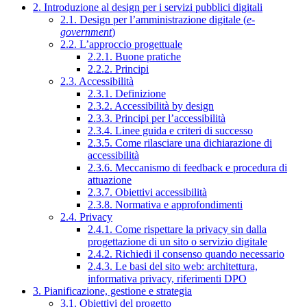
2. Introduzione al design per i servizi pubblici digitali
2.1. Design per l’amministrazione digitale (
e-
government
)
2.2. L’approccio progettuale
2.2.1. Buone pratiche
2.2.2. Principi
2.3. Accessibilità
2.3.1. Definizione
2.3.2. Accessibilità by design
2.3.3. Principi per l’accessibilità
2.3.4. Linee guida e criteri di successo
2.3.5. Come rilasciare una dichiarazione di
accessibilità
2.3.6. Meccanismo di feedback e procedura di
attuazione
2.3.7. Obiettivi accessibilità
2.3.8. Normativa e approfondimenti
2.4. Privacy
2.4.1. Come rispettare la privacy sin dalla
progettazione di un sito o servizio digitale
2.4.2. Richiedi il consenso quando necessario
2.4.3. Le basi del sito web: architettura,
informativa privacy, riferimenti DPO
3. Pianificazione, gestione e strategia
3.1. Obiettivi del progetto