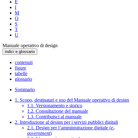
E
I
M
O
S
T
U
Manuale operativo di design
indici e glossario
contenuti
figure
tabelle
glossario
Sommario
1. Scopo, destinatari e uso del Manuale operativo di design
1.1. Versionamento e storico
1.2. Consultazione del manuale
1.3. Contribuisci al manuale
2. Introduzione al design per i servizi pubblici digitali
2.1. Design per l’amministrazione digitale (
e-
government
)