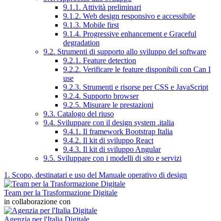
9.1.1. Attività preliminari
9.1.2. Web design responsivo e accessibile
9.1.3. Mobile first
9.1.4. Progressive enhancement e Graceful
degradation
9.2. Strumenti di supporto allo sviluppo del software
9.2.1. Feature detection
9.2.2. Verificare le feature disponibili con Can I
use
9.2.3. Strumenti e risorse per CSS e JavaScript
9.2.4. Supporto browser
9.2.5. Misurare le prestazioni
9.3. Catalogo del riuso
9.4. Sviluppare con il design system .italia
9.4.1. Il framework Bootstrap Italia
9.4.2. Il kit di sviluppo React
9.4.3. Il kit di sviluppo Angular
9.5. Sviluppare con i modelli di sito e servizi
1. Scopo, destinatari e uso del Manuale operativo di design
Team per la Trasformazione Digitale
in collaborazione con
Agenzia per l'Italia Digitale