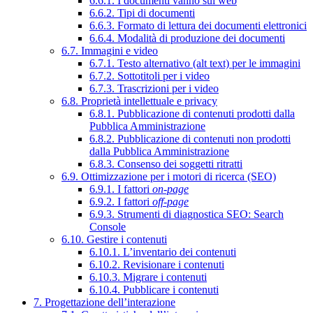
6.6.1. I documenti vanno sul web
6.6.2. Tipi di documenti
6.6.3. Formato di lettura dei documenti elettronici
6.6.4. Modalità di produzione dei documenti
6.7. Immagini e video
6.7.1. Testo alternativo (alt text) per le immagini
6.7.2. Sottotitoli per i video
6.7.3. Trascrizioni per i video
6.8. Proprietà intellettuale e privacy
6.8.1. Pubblicazione di contenuti prodotti dalla
Pubblica Amministrazione
6.8.2. Pubblicazione di contenuti non prodotti
dalla Pubblica Amministrazione
6.8.3. Consenso dei soggetti ritratti
6.9. Ottimizzazione per i motori di ricerca (SEO)
6.9.1. I fattori
on-page
6.9.2. I fattori
off-page
6.9.3. Strumenti di diagnostica SEO: Search
Console
6.10. Gestire i contenuti
6.10.1. L’inventario dei contenuti
6.10.2. Revisionare i contenuti
6.10.3. Migrare i contenuti
6.10.4. Pubblicare i contenuti
7. Progettazione dell’interazione