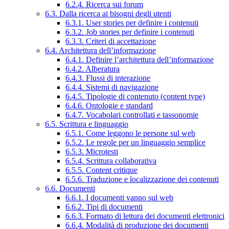
6.2.4. Ricerca sui forum
6.3. Dalla ricerca ai bisogni degli utenti
6.3.1. User stories per definire i contenuti
6.3.2. Job stories per definire i contenuti
6.3.3. Criteri di accettazione
6.4. Architettura dell’informazione
6.4.1. Definire l’architettura dell’informazione
6.4.2. Alberatura
6.4.3. Flussi di interazione
6.4.4. Sistemi di navigazione
6.4.5. Tipologie di contenuto (content type)
6.4.6. Ontologie e standard
6.4.7. Vocabolari controllati e tassonomie
6.5. Scrittura e linguaggio
6.5.1. Come leggono le persone sul web
6.5.2. Le regole per un linguaggio semplice
6.5.3. Microtesti
6.5.4. Scrittura collaborativa
6.5.5. Content critique
6.5.6. Traduzione e localizzazione dei contenuti
6.6. Documenti
6.6.1. I documenti vanno sul web
6.6.2. Tipi di documenti
6.6.3. Formato di lettura dei documenti elettronici
6.6.4. Modalità di produzione dei documenti