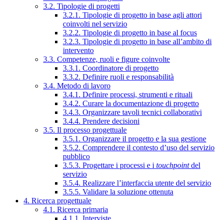
3.2. Tipologie di progetti
3.2.1. Tipologie di progetto in base agli attori
coinvolti nel servizio
3.2.2. Tipologie di progetto in base al focus
3.2.3. Tipologie di progetto in base all’ambito di
intervento
3.3. Competenze, ruoli e figure coinvolte
3.3.1. Coordinatore di progetto
3.3.2. Definire ruoli e responsabilità
3.4. Metodo di lavoro
3.4.1. Definire processi, strumenti e rituali
3.4.2. Curare la documentazione di progetto
3.4.3. Organizzare tavoli tecnici collaborativi
3.4.4. Prendere decisioni
3.5. Il processo progettuale
3.5.1. Organizzare il progetto e la sua gestione
3.5.2. Comprendere il contesto d’uso del servizio
pubblico
3.5.3. Progettare i processi e i
touchpoint
del
servizio
3.5.4. Realizzare l’interfaccia utente del servizio
3.5.5. Validare la soluzione ottenuta
4. Ricerca progettuale
4.1. Ricerca primaria
4.1.1. Interviste