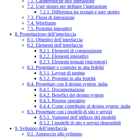
7.1. Caratteristiche dell’interazione
7.2. User stories per definire l’interazione
7.2.1. Differenza tra scenari e user stories
7.3. Flussi di interazione
7.4. Wireframe
7.5. Prototipi interattivi
8. Progettazione dell’interfaccia
8.1. Obiettivi dell’interfaccia
8.2. Elementi dell’interfaccia
8.2.1. Elementi di composizione
8.2.2. Elementi interattivi
8.2.3. Elementi testuali (microtesti)
8.3. Progettare e costruire in alta fedeltà
8.3.1. Layout di pagina
8.3.2. Prototipi in alta fedeltà
8.4. Progettare con il design system .italia
8.4.1. Documentazione
8.4.2. Benefici del design system
8.4.3. Risorse operative
8.4.4. Come contribuire al design system .italia
8.5. Progettare con i modelli di sito e servizi
8.5.1. Vantaggi dell’utilizzo dei modelli
8.5.2. I modelli di sito e servizi disponibili
9. Sviluppo dell’interfaccia
9.1. Approccio allo sviluppo