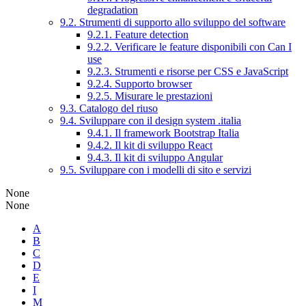
degradation
9.2. Strumenti di supporto allo sviluppo del software
9.2.1. Feature detection
9.2.2. Verificare le feature disponibili con Can I
use
9.2.3. Strumenti e risorse per CSS e JavaScript
9.2.4. Supporto browser
9.2.5. Misurare le prestazioni
9.3. Catalogo del riuso
9.4. Sviluppare con il design system .italia
9.4.1. Il framework Bootstrap Italia
9.4.2. Il kit di sviluppo React
9.4.3. Il kit di sviluppo Angular
9.5. Sviluppare con i modelli di sito e servizi
None
None
A
B
C
D
E
I
M