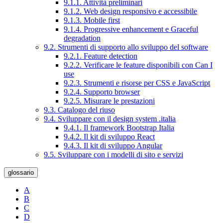
9.1.1. Attività preliminari
9.1.2. Web design responsivo e accessibile
9.1.3. Mobile first
9.1.4. Progressive enhancement e Graceful
degradation
9.2. Strumenti di supporto allo sviluppo del software
9.2.1. Feature detection
9.2.2. Verificare le feature disponibili con Can I
use
9.2.3. Strumenti e risorse per CSS e JavaScript
9.2.4. Supporto browser
9.2.5. Misurare le prestazioni
9.3. Catalogo del riuso
9.4. Sviluppare con il design system .italia
9.4.1. Il framework Bootstrap Italia
9.4.2. Il kit di sviluppo React
9.4.3. Il kit di sviluppo Angular
9.5. Sviluppare con i modelli di sito e servizi
glossario
A
B
C
D