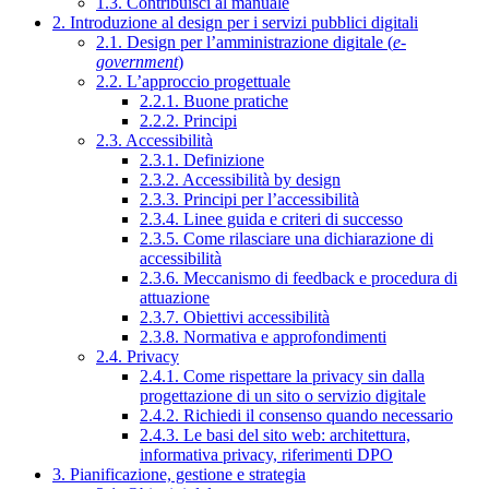
1.3. Contribuisci al manuale
2. Introduzione al design per i servizi pubblici digitali
2.1. Design per l’amministrazione digitale (
e-
government
)
2.2. L’approccio progettuale
2.2.1. Buone pratiche
2.2.2. Principi
2.3. Accessibilità
2.3.1. Definizione
2.3.2. Accessibilità by design
2.3.3. Principi per l’accessibilità
2.3.4. Linee guida e criteri di successo
2.3.5. Come rilasciare una dichiarazione di
accessibilità
2.3.6. Meccanismo di feedback e procedura di
attuazione
2.3.7. Obiettivi accessibilità
2.3.8. Normativa e approfondimenti
2.4. Privacy
2.4.1. Come rispettare la privacy sin dalla
progettazione di un sito o servizio digitale
2.4.2. Richiedi il consenso quando necessario
2.4.3. Le basi del sito web: architettura,
informativa privacy, riferimenti DPO
3. Pianificazione, gestione e strategia