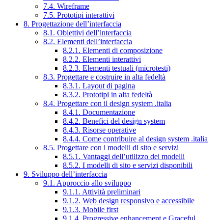
7.4. Wireframe
7.5. Prototipi interattivi
8. Progettazione dell’interfaccia
8.1. Obiettivi dell’interfaccia
8.2. Elementi dell’interfaccia
8.2.1. Elementi di composizione
8.2.2. Elementi interattivi
8.2.3. Elementi testuali (microtesti)
8.3. Progettare e costruire in alta fedeltà
8.3.1. Layout di pagina
8.3.2. Prototipi in alta fedeltà
8.4. Progettare con il design system .italia
8.4.1. Documentazione
8.4.2. Benefici del design system
8.4.3. Risorse operative
8.4.4. Come contribuire al design system .italia
8.5. Progettare con i modelli di sito e servizi
8.5.1. Vantaggi dell’utilizzo dei modelli
8.5.2. I modelli di sito e servizi disponibili
9. Sviluppo dell’interfaccia
9.1. Approccio allo sviluppo
9.1.1. Attività preliminari
9.1.2. Web design responsivo e accessibile
9.1.3. Mobile first
9.1.4. Progressive enhancement e Graceful