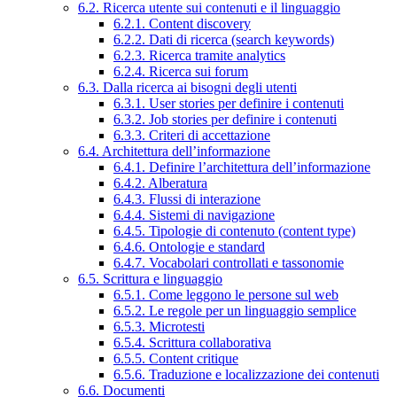
6.2. Ricerca utente sui contenuti e il linguaggio
6.2.1. Content discovery
6.2.2. Dati di ricerca (search keywords)
6.2.3. Ricerca tramite analytics
6.2.4. Ricerca sui forum
6.3. Dalla ricerca ai bisogni degli utenti
6.3.1. User stories per definire i contenuti
6.3.2. Job stories per definire i contenuti
6.3.3. Criteri di accettazione
6.4. Architettura dell’informazione
6.4.1. Definire l’architettura dell’informazione
6.4.2. Alberatura
6.4.3. Flussi di interazione
6.4.4. Sistemi di navigazione
6.4.5. Tipologie di contenuto (content type)
6.4.6. Ontologie e standard
6.4.7. Vocabolari controllati e tassonomie
6.5. Scrittura e linguaggio
6.5.1. Come leggono le persone sul web
6.5.2. Le regole per un linguaggio semplice
6.5.3. Microtesti
6.5.4. Scrittura collaborativa
6.5.5. Content critique
6.5.6. Traduzione e localizzazione dei contenuti
6.6. Documenti