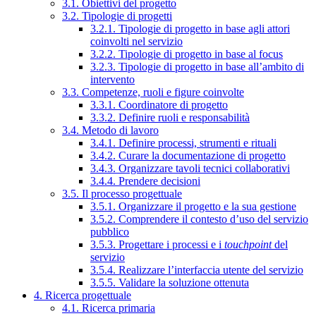
3.1. Obiettivi del progetto
3.2. Tipologie di progetti
3.2.1. Tipologie di progetto in base agli attori
coinvolti nel servizio
3.2.2. Tipologie di progetto in base al focus
3.2.3. Tipologie di progetto in base all’ambito di
intervento
3.3. Competenze, ruoli e figure coinvolte
3.3.1. Coordinatore di progetto
3.3.2. Definire ruoli e responsabilità
3.4. Metodo di lavoro
3.4.1. Definire processi, strumenti e rituali
3.4.2. Curare la documentazione di progetto
3.4.3. Organizzare tavoli tecnici collaborativi
3.4.4. Prendere decisioni
3.5. Il processo progettuale
3.5.1. Organizzare il progetto e la sua gestione
3.5.2. Comprendere il contesto d’uso del servizio
pubblico
3.5.3. Progettare i processi e i
touchpoint
del
servizio
3.5.4. Realizzare l’interfaccia utente del servizio
3.5.5. Validare la soluzione ottenuta
4. Ricerca progettuale
4.1. Ricerca primaria