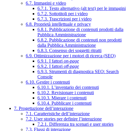
6.7. Immagini e video
6.7.1. Testo alternativo (alt text) per le immagini
6.7.2. Sottotitoli per i video
6.7.3. Trascrizioni per i video
6.8. Proprietà intellettuale e privacy
6.8.1. Pubblicazione di contenuti prodotti dalla
Pubblica Amministrazione
6.8.2. Pubblicazione di contenuti non prodotti
dalla Pubblica Amministrazione
6.8.3. Consenso dei soggetti ritratti
6.9. Ottimizzazione per i motori di ricerca (SEO)
6.9.1. I fattori
on-page
6.9.2. I fattori
off-page
6.9.3. Strumenti di diagnostica SEO: Search
Console
6.10. Gestire i contenuti
6.10.1. L’inventario dei contenuti
6.10.2. Revisionare i contenuti
6.10.3. Migrare i contenuti
6.10.4. Pubblicare i contenuti
7. Progettazione dell’interazione
7.1. Caratteristiche dell’interazione
7.2. User stories per definire l’interazione
7.2.1. Differenza tra scenari e user stories
7.3. Flussi di interazione