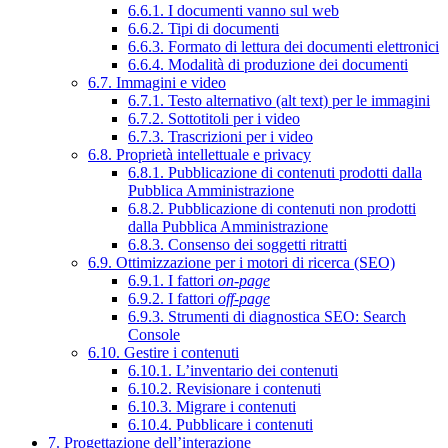
6.6.1. I documenti vanno sul web
6.6.2. Tipi di documenti
6.6.3. Formato di lettura dei documenti elettronici
6.6.4. Modalità di produzione dei documenti
6.7. Immagini e video
6.7.1. Testo alternativo (alt text) per le immagini
6.7.2. Sottotitoli per i video
6.7.3. Trascrizioni per i video
6.8. Proprietà intellettuale e privacy
6.8.1. Pubblicazione di contenuti prodotti dalla
Pubblica Amministrazione
6.8.2. Pubblicazione di contenuti non prodotti
dalla Pubblica Amministrazione
6.8.3. Consenso dei soggetti ritratti
6.9. Ottimizzazione per i motori di ricerca (SEO)
6.9.1. I fattori
on-page
6.9.2. I fattori
off-page
6.9.3. Strumenti di diagnostica SEO: Search
Console
6.10. Gestire i contenuti
6.10.1. L’inventario dei contenuti
6.10.2. Revisionare i contenuti
6.10.3. Migrare i contenuti
6.10.4. Pubblicare i contenuti
7. Progettazione dell’interazione