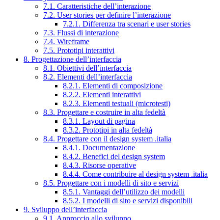
7.1. Caratteristiche dell’interazione
7.2. User stories per definire l’interazione
7.2.1. Differenza tra scenari e user stories
7.3. Flussi di interazione
7.4. Wireframe
7.5. Prototipi interattivi
8. Progettazione dell’interfaccia
8.1. Obiettivi dell’interfaccia
8.2. Elementi dell’interfaccia
8.2.1. Elementi di composizione
8.2.2. Elementi interattivi
8.2.3. Elementi testuali (microtesti)
8.3. Progettare e costruire in alta fedeltà
8.3.1. Layout di pagina
8.3.2. Prototipi in alta fedeltà
8.4. Progettare con il design system .italia
8.4.1. Documentazione
8.4.2. Benefici del design system
8.4.3. Risorse operative
8.4.4. Come contribuire al design system .italia
8.5. Progettare con i modelli di sito e servizi
8.5.1. Vantaggi dell’utilizzo dei modelli
8.5.2. I modelli di sito e servizi disponibili
9. Sviluppo dell’interfaccia
9.1. Approccio allo sviluppo