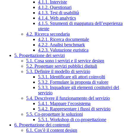
4.1.1. Interviste
4.1.2. Questionari
4.1.3. Test di usabilità
4.1.4. Web analytics
4.1.5. Strumenti di mappatura dell’esperienza
utente
4.2. Ricerca secondaria
4.2.1. Ricerca documentale
4.2.2. Analisi benchmark
4.2.3. Valutazione euristica
5. Progettazione dei servizi
5.1. Cosa sono i servizi e il service design
5.2. Progettare servizi pubblici digitali
5.3. Definire il modello di servizio
5.3.1. Identificare gli attori coinvolti
5.3.2. Formulare la proposta di valore
5.3.3. Inquadrare gli elementi costitutivi del
servizio
5.4. Descrivere il funzionamento del servizio
5.4.1. Mappare l’ecosistema
5.4.2. Rappresentare i flussi di servizio
5.5. Co-progettare le soluzioni
5.5.1. Workshop di co-progettazione
6. Progettazione dei contenuti
6.1. Cos’è il content design