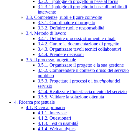
3.2.2. Tipologie di progetto in base al focus
3.2.3. Tipologie di progetto in base all’ambito di
intervento
3.3. Competenze, ruoli e figure coinvolte
3.3.1. Coordinatore di progetto
3.3.2. Definire ruoli e responsabilità
3.4. Metodo di lavoro
3.4.1. Definire processi, strumenti e rituali
3.4.2. Curare la documentazione di progetto
3.4.3. Organizzare tavoli tecnici collaborativi
3.4.4. Prendere decisioni
3.5. Il processo progettuale
3.5.1. Organizzare il progetto e la sua gestione
3.5.2. Comprendere il contesto d’uso del servizio
pubblico
3.5.3. Progettare i processi e i
touchpoint
del
servizio
3.5.4. Realizzare l’interfaccia utente del servizio
3.5.5. Validare la soluzione ottenuta
4. Ricerca progettuale
4.1. Ricerca primaria
4.1.1. Interviste
4.1.2. Questionari
4.1.3. Test di usabilità
4.1.4. Web analytics