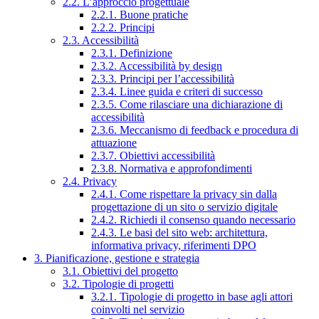
2.2. L’approccio progettuale
2.2.1. Buone pratiche
2.2.2. Principi
2.3. Accessibilità
2.3.1. Definizione
2.3.2. Accessibilità by design
2.3.3. Principi per l’accessibilità
2.3.4. Linee guida e criteri di successo
2.3.5. Come rilasciare una dichiarazione di
accessibilità
2.3.6. Meccanismo di feedback e procedura di
attuazione
2.3.7. Obiettivi accessibilità
2.3.8. Normativa e approfondimenti
2.4. Privacy
2.4.1. Come rispettare la privacy sin dalla
progettazione di un sito o servizio digitale
2.4.2. Richiedi il consenso quando necessario
2.4.3. Le basi del sito web: architettura,
informativa privacy, riferimenti DPO
3. Pianificazione, gestione e strategia
3.1. Obiettivi del progetto
3.2. Tipologie di progetti
3.2.1. Tipologie di progetto in base agli attori
coinvolti nel servizio