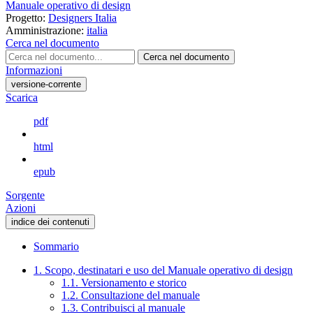
Manuale operativo di design
Progetto:
Designers Italia
Amministrazione:
italia
Cerca nel documento
Cerca nel documento
Informazioni
versione-corrente
Scarica
pdf
html
epub
Sorgente
Azioni
indice dei contenuti
Sommario
1. Scopo, destinatari e uso del Manuale operativo di design
1.1. Versionamento e storico
1.2. Consultazione del manuale
1.3. Contribuisci al manuale