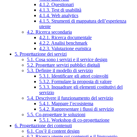
4.1.2. Questionari
4.1.3. Test di usabilità
4.1.4. Web analytics
4.1.5. Strumenti di mappatura dell’esperienza
utente
4.2. Ricerca secondaria
4.2.1. Ricerca documentale
4.2.2. Analisi benchmark
4.2.3. Valutazione euristica
5. Progettazione dei servizi
5.1. Cosa sono i servizi e il service design
5.2. Progettare servizi pubblici digitali
5.3. Definire il modello di servizio
5.3.1. Identificare gli attori coinvolti
5.3.2. Formulare la proposta di valore
5.3.3. Inquadrare gli elementi costitutivi del
servizio
5.4. Descrivere il funzionamento del servizio
5.4.1. Mappare l’ecosistema
5.4.2. Rappresentare i flussi di servizio
5.5. Co-progettare le soluzioni
5.5.1. Workshop di co-progettazione
6. Progettazione dei contenuti
6.1. Cos’è il content design
6.2. Ricerca utente sui contenuti e il linguaggio