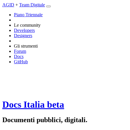
AGID
+
Team Digitale
Piano Triennale
Le community
Developers
Designers
Gli strumenti
Forum
Docs
GitHub
Docs Italia
beta
Documenti pubblici, digitali.