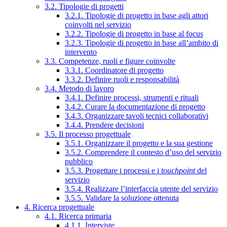
3.2. Tipologie di progetti
3.2.1. Tipologie di progetto in base agli attori
coinvolti nel servizio
3.2.2. Tipologie di progetto in base al focus
3.2.3. Tipologie di progetto in base all’ambito di
intervento
3.3. Competenze, ruoli e figure coinvolte
3.3.1. Coordinatore di progetto
3.3.2. Definire ruoli e responsabilità
3.4. Metodo di lavoro
3.4.1. Definire processi, strumenti e rituali
3.4.2. Curare la documentazione di progetto
3.4.3. Organizzare tavoli tecnici collaborativi
3.4.4. Prendere decisioni
3.5. Il processo progettuale
3.5.1. Organizzare il progetto e la sua gestione
3.5.2. Comprendere il contesto d’uso del servizio
pubblico
3.5.3. Progettare i processi e i
touchpoint
del
servizio
3.5.4. Realizzare l’interfaccia utente del servizio
3.5.5. Validare la soluzione ottenuta
4. Ricerca progettuale
4.1. Ricerca primaria
4.1.1. Interviste