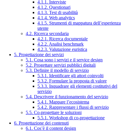
4.1.1. Interviste
4.1.2. Questionari
4.1.3. Test di usabilità
4.1.4. Web analytics
4.1.5. Strumenti di mappatura dell’esperienza
utente
4.2. Ricerca secondaria
4.2.1. Ricerca documentale
4.2.2. Analisi benchmark
4.2.3. Valutazione euristica
5. Progettazione dei servizi
5.1. Cosa sono i servizi e il service design
5.2. Progettare servizi pubblici digitali
5.3. Definire il modello di servizio
5.3.1. Identificare gli attori coinvolti
5.3.2. Formulare la proposta di valore
5.3.3. Inquadrare gli elementi costitutivi del
servizio
5.4. Descrivere il funzionamento del servizio
5.4.1. Mappare l’ecosistema
5.4.2. Rappresentare i flussi di servizio
5.5. Co-progettare le soluzioni
5.5.1. Workshop di co-progettazione
6. Progettazione dei contenuti
6.1. Cos’è il content design