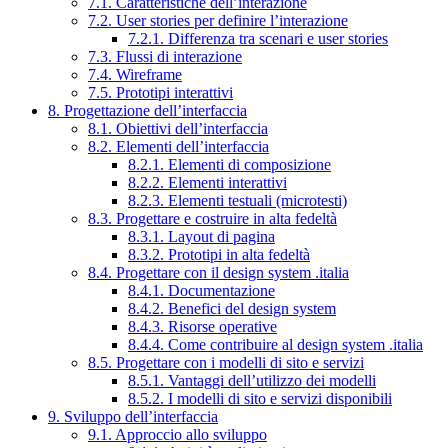
7.1. Caratteristiche dell’interazione
7.2. User stories per definire l’interazione
7.2.1. Differenza tra scenari e user stories
7.3. Flussi di interazione
7.4. Wireframe
7.5. Prototipi interattivi
8. Progettazione dell’interfaccia
8.1. Obiettivi dell’interfaccia
8.2. Elementi dell’interfaccia
8.2.1. Elementi di composizione
8.2.2. Elementi interattivi
8.2.3. Elementi testuali (microtesti)
8.3. Progettare e costruire in alta fedeltà
8.3.1. Layout di pagina
8.3.2. Prototipi in alta fedeltà
8.4. Progettare con il design system .italia
8.4.1. Documentazione
8.4.2. Benefici del design system
8.4.3. Risorse operative
8.4.4. Come contribuire al design system .italia
8.5. Progettare con i modelli di sito e servizi
8.5.1. Vantaggi dell’utilizzo dei modelli
8.5.2. I modelli di sito e servizi disponibili
9. Sviluppo dell’interfaccia
9.1. Approccio allo sviluppo