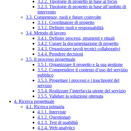
3.2.2. Tipologie di progetto in base al focus
3.2.3. Tipologie di progetto in base all’ambito di
intervento
3.3. Competenze, ruoli e figure coinvolte
3.3.1. Coordinatore di progetto
3.3.2. Definire ruoli e responsabilità
3.4. Metodo di lavoro
3.4.1. Definire processi, strumenti e rituali
3.4.2. Curare la documentazione di progetto
3.4.3. Organizzare tavoli tecnici collaborativi
3.4.4. Prendere decisioni
3.5. Il processo progettuale
3.5.1. Organizzare il progetto e la sua gestione
3.5.2. Comprendere il contesto d’uso del servizio
pubblico
3.5.3. Progettare i processi e i
touchpoint
del
servizio
3.5.4. Realizzare l’interfaccia utente del servizio
3.5.5. Validare la soluzione ottenuta
4. Ricerca progettuale
4.1. Ricerca primaria
4.1.1. Interviste
4.1.2. Questionari
4.1.3. Test di usabilità
4.1.4. Web analytics