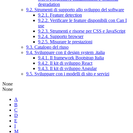
degradation
9.2. Strumenti di supporto allo sviluppo del software
9.2.1. Feature detection
9.2.2. Verificare le feature disponibili con Can I
use
9.2.3. Strumenti e risorse per CSS e JavaScript
9.2.4. Supporto browser
9.2.5. Misurare le prestazioni
9.3. Catalogo del riuso
9.4. Sviluppare con il design system .italia
9.4.1. Il framework Bootstrap Italia
9.4.2. Il kit di sviluppo React
9.4.3. Il kit di sviluppo Angular
9.5. Sviluppare con i modelli di sito e servizi
None
None
A
B
C
D
E
I
M