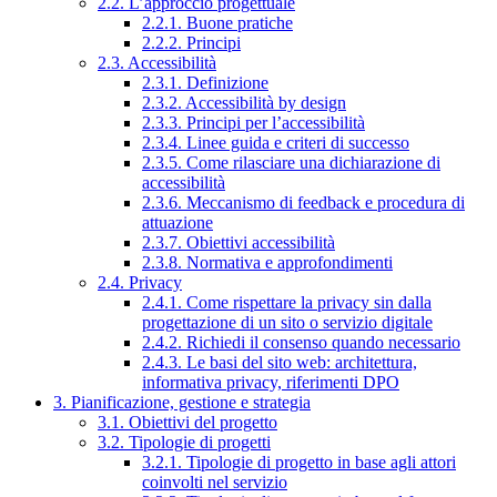
2.2. L’approccio progettuale
2.2.1. Buone pratiche
2.2.2. Principi
2.3. Accessibilità
2.3.1. Definizione
2.3.2. Accessibilità by design
2.3.3. Principi per l’accessibilità
2.3.4. Linee guida e criteri di successo
2.3.5. Come rilasciare una dichiarazione di
accessibilità
2.3.6. Meccanismo di feedback e procedura di
attuazione
2.3.7. Obiettivi accessibilità
2.3.8. Normativa e approfondimenti
2.4. Privacy
2.4.1. Come rispettare la privacy sin dalla
progettazione di un sito o servizio digitale
2.4.2. Richiedi il consenso quando necessario
2.4.3. Le basi del sito web: architettura,
informativa privacy, riferimenti DPO
3. Pianificazione, gestione e strategia
3.1. Obiettivi del progetto
3.2. Tipologie di progetti
3.2.1. Tipologie di progetto in base agli attori
coinvolti nel servizio