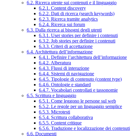
6.2. Ricerca utente sui contenuti e il linguaggio
6.2.1. Content discovery
6.2.2. Dati di ricerca (search keywords)
6.2.3. Ricerca tramite analytics
6.2.4. Ricerca sui forum
6.3. Dalla ricerca ai bisogni degli utenti
6.3.1. User stories per definire i contenuti
6.3.2. Job stories per definire i contenuti
6.3.3. Criteri di accettazione
6.4. Architettura dell’informazione
6.4.1. Definire l’architettura dell’informazione
6.4.2. Alberatura
6.4.3. Flussi di interazione
6.4.4. Sistemi di navigazione
6.4.5. Tipologie di contenuto (content type)
6.4.6. Ontologie e standard
6.4.7. Vocabolari controllati e tassonomie
6.5. Scrittura e linguaggio
6.5.1. Come leggono le persone sul web
6.5.2. Le regole per un linguaggio semplice
6.5.3. Microtesti
6.5.4. Scrittura collaborativa
6.5.5. Content critique
6.5.6. Traduzione e localizzazione dei contenuti
6.6. Documenti