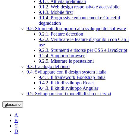
9.1.1. Attività preliminari
9.1.2. Web design responsivo e accessibile
9.1.3. Mobile first
9.1.4. Progressive enhancement e Graceful
degradation
9.2. Strumenti di supporto allo sviluppo del software
9.2.1. Feature detection
9.2.2. Verificare le feature disponibili con Can I
use
9.2.3. Strumenti e risorse per CSS e JavaScript
9.2.4. Supporto browser
9.2.5. Misurare le prestazioni
9.3. Catalogo del riuso
9.4. Sviluppare con il design system .italia
9.4.1. Il framework Bootstrap Italia
9.4.2. Il kit di sviluppo React
9.4.3. Il kit di sviluppo Angular
9.5. Sviluppare con i modelli di sito e servizi
glossario
A
B
C
D