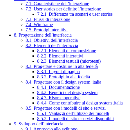
7.1. Caratteristiche dell’interazione
7.2. User stories per definire l’interazione
7.2.1. Differenza tra scenari e user stories
7.3. Flussi di interazione
7.4. Wireframe
7.5. Prototipi interattivi
8. Progettazione dell’interfaccia
8.1. Obiettivi dell’interfaccia
8.2. Elementi dell’interfaccia
8.2.1. Elementi di composizione
8.2.2. Elementi interattivi
8.2.3. Elementi testuali (microtesti)
8.3. Progettare e costruire in alta fedeltà
8.3.1. Layout di pagina
8.3.2. Prototipi in alta fedeltà
8.4. Progettare con il design system .italia
8.4.1. Documentazione
8.4.2. Benefici del design system
8.4.3. Risorse operative
8.4.4. Come contribuire al design system .italia
8.5. Progettare con i modelli di sito e servizi
8.5.1. Vantaggi dell’utilizzo dei modelli
8.5.2. I modelli di sito e servizi disponibili
9. Sviluppo dell’interfaccia
9.1. Approccio allo sviluppo