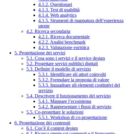
4.1.2. Questionari
4.1.3. Test di usabilità
4.1.4. Web analytics
4.1.5. Strumenti di mappatura dell’esperienza
utente
4.2. Ricerca secondaria
4.2.1. Ricerca documentale
4.2.2. Analisi benchmark
4.2.3. Valutazione euristica
5. Progettazione dei servizi
5.1. Cosa sono i servizi e il service design
5.2. Progettare servizi pubblici digitali
5.3. Definire il modello di servizio
5.3.1. Identificare gli attori coinvolti
5.3.2. Formulare la proposta di valore
5.3.3. Inquadrare gli elementi costitutivi del
servizio
5.4. Descrivere il funzionamento del servizio
5.4.1. Mappare l’ecosistema
5.4.2. Rappresentare i flussi di servizio
5.5. Co-progettare le soluzioni
5.5.1. Workshop di co-progettazione
6. Progettazione dei contenuti
6.1. Cos’è il content design
6.2. Ricerca utente sui contenuti e il linguaggio