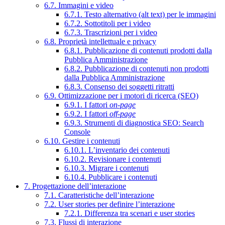
6.7. Immagini e video
6.7.1. Testo alternativo (alt text) per le immagini
6.7.2. Sottotitoli per i video
6.7.3. Trascrizioni per i video
6.8. Proprietà intellettuale e privacy
6.8.1. Pubblicazione di contenuti prodotti dalla
Pubblica Amministrazione
6.8.2. Pubblicazione di contenuti non prodotti
dalla Pubblica Amministrazione
6.8.3. Consenso dei soggetti ritratti
6.9. Ottimizzazione per i motori di ricerca (SEO)
6.9.1. I fattori
on-page
6.9.2. I fattori
off-page
6.9.3. Strumenti di diagnostica SEO: Search
Console
6.10. Gestire i contenuti
6.10.1. L’inventario dei contenuti
6.10.2. Revisionare i contenuti
6.10.3. Migrare i contenuti
6.10.4. Pubblicare i contenuti
7. Progettazione dell’interazione
7.1. Caratteristiche dell’interazione
7.2. User stories per definire l’interazione
7.2.1. Differenza tra scenari e user stories
7.3. Flussi di interazione