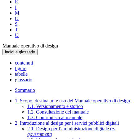
E
I
M
O
S
T
U
Manuale operativo di design
indici e glossario
contenuti
figure
tabelle
glossario
Sommario
1. Scopo, destinatari e uso del Manuale operativo di design
1.1. Versionamento e storico
1.2. Consultazione del manuale
1.3. Contribuisci al manuale
2. Introduzione al design per i servizi pubblici digitali
2.1. Design per l’amministrazione digitale (
e-
government
)