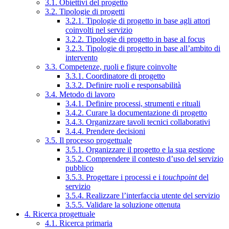
3.1. Obiettivi del progetto
3.2. Tipologie di progetti
3.2.1. Tipologie di progetto in base agli attori
coinvolti nel servizio
3.2.2. Tipologie di progetto in base al focus
3.2.3. Tipologie di progetto in base all’ambito di
intervento
3.3. Competenze, ruoli e figure coinvolte
3.3.1. Coordinatore di progetto
3.3.2. Definire ruoli e responsabilità
3.4. Metodo di lavoro
3.4.1. Definire processi, strumenti e rituali
3.4.2. Curare la documentazione di progetto
3.4.3. Organizzare tavoli tecnici collaborativi
3.4.4. Prendere decisioni
3.5. Il processo progettuale
3.5.1. Organizzare il progetto e la sua gestione
3.5.2. Comprendere il contesto d’uso del servizio
pubblico
3.5.3. Progettare i processi e i
touchpoint
del
servizio
3.5.4. Realizzare l’interfaccia utente del servizio
3.5.5. Validare la soluzione ottenuta
4. Ricerca progettuale
4.1. Ricerca primaria