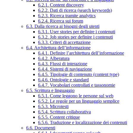
6.2.1. Content discovery
6.2.2. Dati di ricerca (search keywords)
6.2.3. Ricerca tramite analytics
6.2.4. Ricerca sui forum
6.3. Dalla ricerca ai bisogni degli utenti
6.3.1. User stories per definire i contenuti
6.3.2. Job stories per definire i contenuti
6.3.3. Criteri di accettazione
6.4. Architettura dell’informazione
6.4.1. Definire l’architettura dell’informazione
6.4.2. Alberatura
6.4.3. Flussi di interazione
6.4.4. Sistemi di navigazione
6.4.5. Tipologie di contenuto (content type)
6.4.6. Ontologie e standard
6.4.7. Vocabolari controllati e tassonomie
6.5. Scrittura e linguaggio
6.5.1. Come leggono le persone sul web
6.5.2. Le regole per un linguaggio semplice
6.5.3. Microtesti
6.5.4. Scrittura collaborativa
6.5.5. Content critique
6.5.6. Traduzione e localizzazione dei contenuti
6.6. Documenti