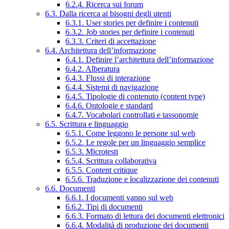
6.2.4. Ricerca sui forum
6.3. Dalla ricerca ai bisogni degli utenti
6.3.1. User stories per definire i contenuti
6.3.2. Job stories per definire i contenuti
6.3.3. Criteri di accettazione
6.4. Architettura dell’informazione
6.4.1. Definire l’architettura dell’informazione
6.4.2. Alberatura
6.4.3. Flussi di interazione
6.4.4. Sistemi di navigazione
6.4.5. Tipologie di contenuto (content type)
6.4.6. Ontologie e standard
6.4.7. Vocabolari controllati e tassonomie
6.5. Scrittura e linguaggio
6.5.1. Come leggono le persone sul web
6.5.2. Le regole per un linguaggio semplice
6.5.3. Microtesti
6.5.4. Scrittura collaborativa
6.5.5. Content critique
6.5.6. Traduzione e localizzazione dei contenuti
6.6. Documenti
6.6.1. I documenti vanno sul web
6.6.2. Tipi di documenti
6.6.3. Formato di lettura dei documenti elettronici
6.6.4. Modalità di produzione dei documenti