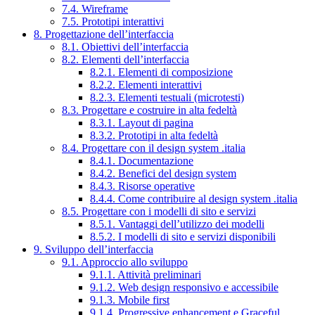
7.4. Wireframe
7.5. Prototipi interattivi
8. Progettazione dell’interfaccia
8.1. Obiettivi dell’interfaccia
8.2. Elementi dell’interfaccia
8.2.1. Elementi di composizione
8.2.2. Elementi interattivi
8.2.3. Elementi testuali (microtesti)
8.3. Progettare e costruire in alta fedeltà
8.3.1. Layout di pagina
8.3.2. Prototipi in alta fedeltà
8.4. Progettare con il design system .italia
8.4.1. Documentazione
8.4.2. Benefici del design system
8.4.3. Risorse operative
8.4.4. Come contribuire al design system .italia
8.5. Progettare con i modelli di sito e servizi
8.5.1. Vantaggi dell’utilizzo dei modelli
8.5.2. I modelli di sito e servizi disponibili
9. Sviluppo dell’interfaccia
9.1. Approccio allo sviluppo
9.1.1. Attività preliminari
9.1.2. Web design responsivo e accessibile
9.1.3. Mobile first
9.1.4. Progressive enhancement e Graceful