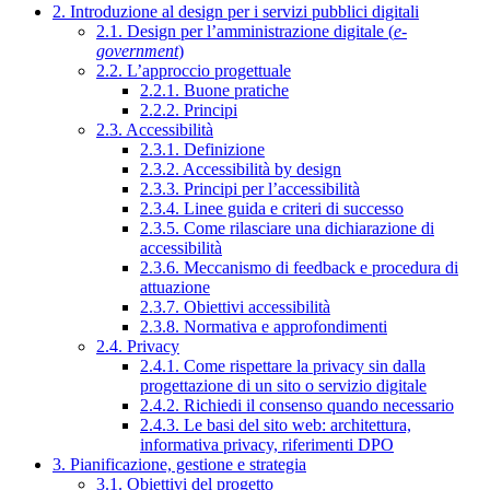
2. Introduzione al design per i servizi pubblici digitali
2.1. Design per l’amministrazione digitale (
e-
government
)
2.2. L’approccio progettuale
2.2.1. Buone pratiche
2.2.2. Principi
2.3. Accessibilità
2.3.1. Definizione
2.3.2. Accessibilità by design
2.3.3. Principi per l’accessibilità
2.3.4. Linee guida e criteri di successo
2.3.5. Come rilasciare una dichiarazione di
accessibilità
2.3.6. Meccanismo di feedback e procedura di
attuazione
2.3.7. Obiettivi accessibilità
2.3.8. Normativa e approfondimenti
2.4. Privacy
2.4.1. Come rispettare la privacy sin dalla
progettazione di un sito o servizio digitale
2.4.2. Richiedi il consenso quando necessario
2.4.3. Le basi del sito web: architettura,
informativa privacy, riferimenti DPO
3. Pianificazione, gestione e strategia
3.1. Obiettivi del progetto