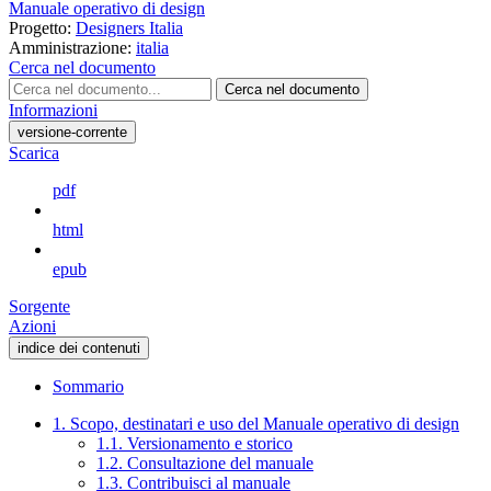
Manuale operativo di design
Progetto:
Designers Italia
Amministrazione:
italia
Cerca nel documento
Cerca nel documento
Informazioni
versione-corrente
Scarica
pdf
html
epub
Sorgente
Azioni
indice dei contenuti
Sommario
1. Scopo, destinatari e uso del Manuale operativo di design
1.1. Versionamento e storico
1.2. Consultazione del manuale
1.3. Contribuisci al manuale