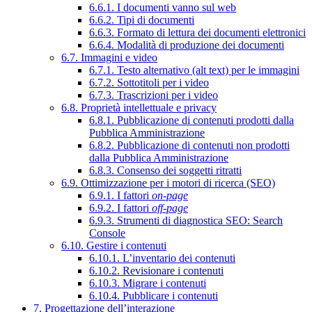
6.6.1. I documenti vanno sul web
6.6.2. Tipi di documenti
6.6.3. Formato di lettura dei documenti elettronici
6.6.4. Modalità di produzione dei documenti
6.7. Immagini e video
6.7.1. Testo alternativo (alt text) per le immagini
6.7.2. Sottotitoli per i video
6.7.3. Trascrizioni per i video
6.8. Proprietà intellettuale e privacy
6.8.1. Pubblicazione di contenuti prodotti dalla
Pubblica Amministrazione
6.8.2. Pubblicazione di contenuti non prodotti
dalla Pubblica Amministrazione
6.8.3. Consenso dei soggetti ritratti
6.9. Ottimizzazione per i motori di ricerca (SEO)
6.9.1. I fattori
on-page
6.9.2. I fattori
off-page
6.9.3. Strumenti di diagnostica SEO: Search
Console
6.10. Gestire i contenuti
6.10.1. L’inventario dei contenuti
6.10.2. Revisionare i contenuti
6.10.3. Migrare i contenuti
6.10.4. Pubblicare i contenuti
7. Progettazione dell’interazione