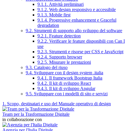
9.1.1. Attività preliminari
9.1.2. Web design responsivo e accessibile
9.1.3. Mobile first
9.1.4. Progressive enhancement e Graceful
degradation
9.2. Strumenti di supporto allo sviluppo del software
9.2.1. Feature detection
9.2.2. Verificare le feature disponibili con Can I
use
9.2.3. Strumenti e risorse per CSS e JavaScript
9.2.4. Supporto browser
9.2.5. Misurare le prestazioni
9.3. Catalogo del riuso
9.4. Sviluppare con il design system .italia
9.4.1. Il framework Bootstrap Italia
9.4.2. Il kit di sviluppo React
9.4.3. Il kit di sviluppo Angular
9.5. Sviluppare con i modelli di sito e servizi
1. Scopo, destinatari e uso del Manuale operativo di design
Team per la Trasformazione Digitale
in collaborazione con
Agenzia per l'Italia Digitale