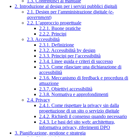
1.3. Contribuisci al manuale
2. Introduzione al design per i servizi pubblici digitali
2.1. Design per l’amministrazione digitale (
e-
government
)
2.2. L’approccio progettuale
2.2.1. Buone pratiche
2.2.2. Principi
2.3. Accessibilità
2.3.1. Definizione
2.3.2. Accessibilità by design
2.3.3. Principi per l’accessibilità
2.3.4. Linee guida e criteri di successo
2.3.5. Come rilasciare una dichiarazione di
accessibilità
2.3.6. Meccanismo di feedback e procedura di
attuazione
2.3.7. Obiettivi accessibilità
2.3.8. Normativa e approfondimenti
2.4. Privacy
2.4.1. Come rispettare la privacy sin dalla
progettazione di un sito o servizio digitale
2.4.2. Richiedi il consenso quando necessario
2.4.3. Le basi del sito web: architettura,
informativa privacy, riferimenti DPO
3. Pianificazione, gestione e strategia