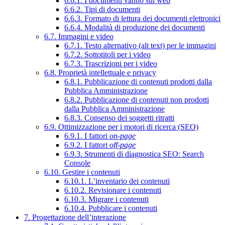
6.6.1. I documenti vanno sul web
6.6.2. Tipi di documenti
6.6.3. Formato di lettura dei documenti elettronici
6.6.4. Modalità di produzione dei documenti
6.7. Immagini e video
6.7.1. Testo alternativo (alt text) per le immagini
6.7.2. Sottotitoli per i video
6.7.3. Trascrizioni per i video
6.8. Proprietà intellettuale e privacy
6.8.1. Pubblicazione di contenuti prodotti dalla
Pubblica Amministrazione
6.8.2. Pubblicazione di contenuti non prodotti
dalla Pubblica Amministrazione
6.8.3. Consenso dei soggetti ritratti
6.9. Ottimizzazione per i motori di ricerca (SEO)
6.9.1. I fattori
on-page
6.9.2. I fattori
off-page
6.9.3. Strumenti di diagnostica SEO: Search
Console
6.10. Gestire i contenuti
6.10.1. L’inventario dei contenuti
6.10.2. Revisionare i contenuti
6.10.3. Migrare i contenuti
6.10.4. Pubblicare i contenuti
7. Progettazione dell’interazione