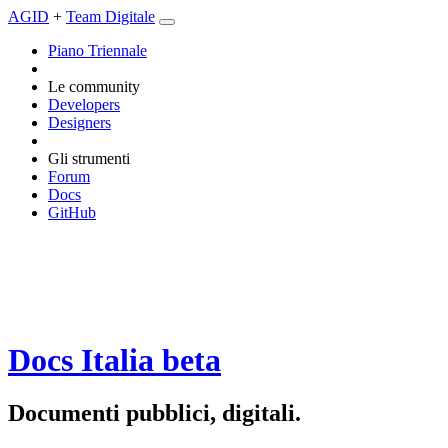
AGID
+
Team Digitale
Piano Triennale
Le community
Developers
Designers
Gli strumenti
Forum
Docs
GitHub
Docs Italia
beta
Documenti pubblici, digitali.