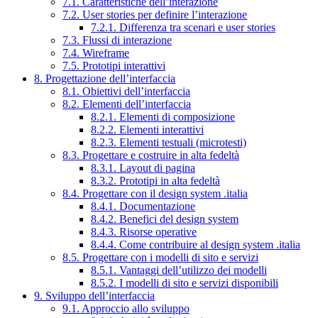
7.1. Caratteristiche dell’interazione
7.2. User stories per definire l’interazione
7.2.1. Differenza tra scenari e user stories
7.3. Flussi di interazione
7.4. Wireframe
7.5. Prototipi interattivi
8. Progettazione dell’interfaccia
8.1. Obiettivi dell’interfaccia
8.2. Elementi dell’interfaccia
8.2.1. Elementi di composizione
8.2.2. Elementi interattivi
8.2.3. Elementi testuali (microtesti)
8.3. Progettare e costruire in alta fedeltà
8.3.1. Layout di pagina
8.3.2. Prototipi in alta fedeltà
8.4. Progettare con il design system .italia
8.4.1. Documentazione
8.4.2. Benefici del design system
8.4.3. Risorse operative
8.4.4. Come contribuire al design system .italia
8.5. Progettare con i modelli di sito e servizi
8.5.1. Vantaggi dell’utilizzo dei modelli
8.5.2. I modelli di sito e servizi disponibili
9. Sviluppo dell’interfaccia
9.1. Approccio allo sviluppo