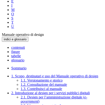
E
I
M
O
S
T
U
Manuale operativo di design
indici e glossario
contenuti
figure
tabelle
glossario
Sommario
1. Scopo, destinatari e uso del Manuale operativo di design
1.1. Versionamento e storico
1.2. Consultazione del manuale
1.3. Contribuisci al manuale
2. Introduzione al design per i servizi pubblici digitali
2.1. Design per l’amministrazione digitale (
e-
government
)