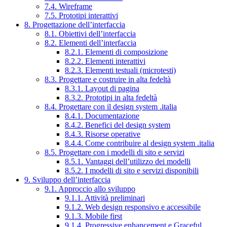
7.4. Wireframe
7.5. Prototipi interattivi
8. Progettazione dell’interfaccia
8.1. Obiettivi dell’interfaccia
8.2. Elementi dell’interfaccia
8.2.1. Elementi di composizione
8.2.2. Elementi interattivi
8.2.3. Elementi testuali (microtesti)
8.3. Progettare e costruire in alta fedeltà
8.3.1. Layout di pagina
8.3.2. Prototipi in alta fedeltà
8.4. Progettare con il design system .italia
8.4.1. Documentazione
8.4.2. Benefici del design system
8.4.3. Risorse operative
8.4.4. Come contribuire al design system .italia
8.5. Progettare con i modelli di sito e servizi
8.5.1. Vantaggi dell’utilizzo dei modelli
8.5.2. I modelli di sito e servizi disponibili
9. Sviluppo dell’interfaccia
9.1. Approccio allo sviluppo
9.1.1. Attività preliminari
9.1.2. Web design responsivo e accessibile
9.1.3. Mobile first
9.1.4. Progressive enhancement e Graceful