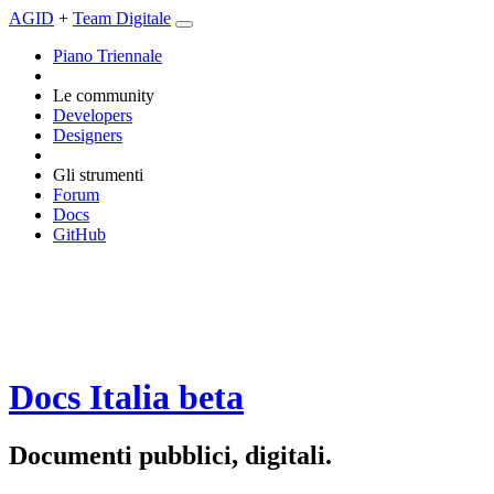
AGID
+
Team Digitale
Piano Triennale
Le community
Developers
Designers
Gli strumenti
Forum
Docs
GitHub
Docs Italia
beta
Documenti pubblici, digitali.