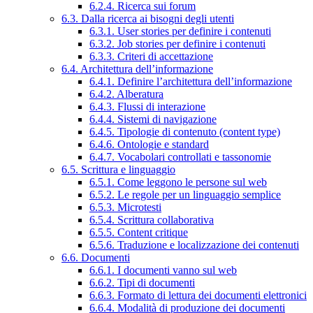
6.2.4. Ricerca sui forum
6.3. Dalla ricerca ai bisogni degli utenti
6.3.1. User stories per definire i contenuti
6.3.2. Job stories per definire i contenuti
6.3.3. Criteri di accettazione
6.4. Architettura dell’informazione
6.4.1. Definire l’architettura dell’informazione
6.4.2. Alberatura
6.4.3. Flussi di interazione
6.4.4. Sistemi di navigazione
6.4.5. Tipologie di contenuto (content type)
6.4.6. Ontologie e standard
6.4.7. Vocabolari controllati e tassonomie
6.5. Scrittura e linguaggio
6.5.1. Come leggono le persone sul web
6.5.2. Le regole per un linguaggio semplice
6.5.3. Microtesti
6.5.4. Scrittura collaborativa
6.5.5. Content critique
6.5.6. Traduzione e localizzazione dei contenuti
6.6. Documenti
6.6.1. I documenti vanno sul web
6.6.2. Tipi di documenti
6.6.3. Formato di lettura dei documenti elettronici
6.6.4. Modalità di produzione dei documenti