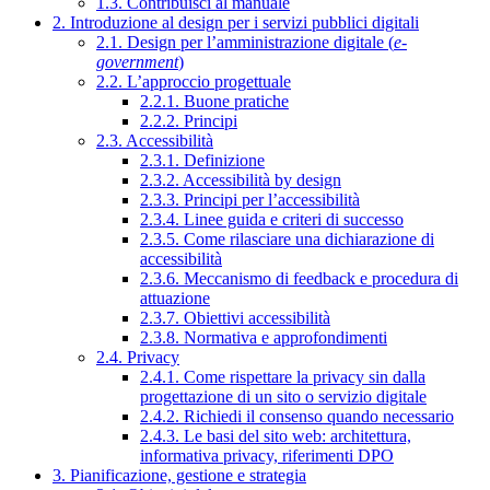
1.3. Contribuisci al manuale
2. Introduzione al design per i servizi pubblici digitali
2.1. Design per l’amministrazione digitale (
e-
government
)
2.2. L’approccio progettuale
2.2.1. Buone pratiche
2.2.2. Principi
2.3. Accessibilità
2.3.1. Definizione
2.3.2. Accessibilità by design
2.3.3. Principi per l’accessibilità
2.3.4. Linee guida e criteri di successo
2.3.5. Come rilasciare una dichiarazione di
accessibilità
2.3.6. Meccanismo di feedback e procedura di
attuazione
2.3.7. Obiettivi accessibilità
2.3.8. Normativa e approfondimenti
2.4. Privacy
2.4.1. Come rispettare la privacy sin dalla
progettazione di un sito o servizio digitale
2.4.2. Richiedi il consenso quando necessario
2.4.3. Le basi del sito web: architettura,
informativa privacy, riferimenti DPO
3. Pianificazione, gestione e strategia