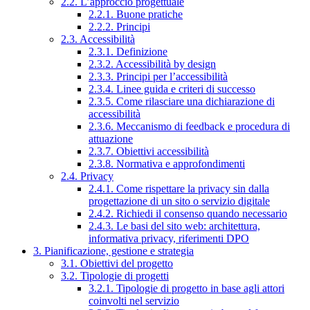
2.2. L’approccio progettuale
2.2.1. Buone pratiche
2.2.2. Principi
2.3. Accessibilità
2.3.1. Definizione
2.3.2. Accessibilità by design
2.3.3. Principi per l’accessibilità
2.3.4. Linee guida e criteri di successo
2.3.5. Come rilasciare una dichiarazione di
accessibilità
2.3.6. Meccanismo di feedback e procedura di
attuazione
2.3.7. Obiettivi accessibilità
2.3.8. Normativa e approfondimenti
2.4. Privacy
2.4.1. Come rispettare la privacy sin dalla
progettazione di un sito o servizio digitale
2.4.2. Richiedi il consenso quando necessario
2.4.3. Le basi del sito web: architettura,
informativa privacy, riferimenti DPO
3. Pianificazione, gestione e strategia
3.1. Obiettivi del progetto
3.2. Tipologie di progetti
3.2.1. Tipologie di progetto in base agli attori
coinvolti nel servizio