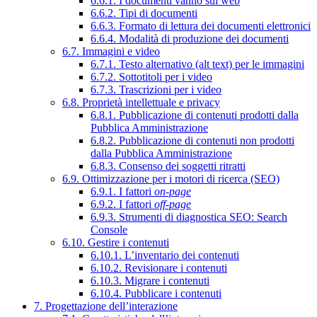
6.6.1. I documenti vanno sul web
6.6.2. Tipi di documenti
6.6.3. Formato di lettura dei documenti elettronici
6.6.4. Modalità di produzione dei documenti
6.7. Immagini e video
6.7.1. Testo alternativo (alt text) per le immagini
6.7.2. Sottotitoli per i video
6.7.3. Trascrizioni per i video
6.8. Proprietà intellettuale e privacy
6.8.1. Pubblicazione di contenuti prodotti dalla
Pubblica Amministrazione
6.8.2. Pubblicazione di contenuti non prodotti
dalla Pubblica Amministrazione
6.8.3. Consenso dei soggetti ritratti
6.9. Ottimizzazione per i motori di ricerca (SEO)
6.9.1. I fattori
on-page
6.9.2. I fattori
off-page
6.9.3. Strumenti di diagnostica SEO: Search
Console
6.10. Gestire i contenuti
6.10.1. L’inventario dei contenuti
6.10.2. Revisionare i contenuti
6.10.3. Migrare i contenuti
6.10.4. Pubblicare i contenuti
7. Progettazione dell’interazione