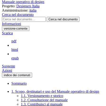
Manuale operativo di design
Progetto:
Designers Italia
Amministrazione:
italia
Cerca nel documento
Cerca nel documento
Informazioni
versione-corrente
Scarica
pdf
html
epub
Sorgente
Azioni
indice dei contenuti
Sommario
1. Scopo, destinatari e uso del Manuale operativo di design
1.1. Versionamento e storico
1.2. Consultazione del manuale
1.3. Contribuisci al manuale