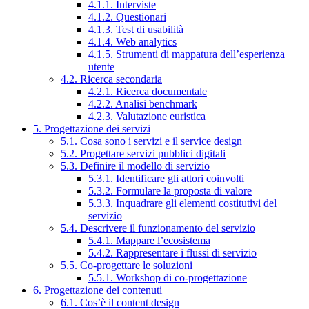
4.1.1. Interviste
4.1.2. Questionari
4.1.3. Test di usabilità
4.1.4. Web analytics
4.1.5. Strumenti di mappatura dell’esperienza
utente
4.2. Ricerca secondaria
4.2.1. Ricerca documentale
4.2.2. Analisi benchmark
4.2.3. Valutazione euristica
5. Progettazione dei servizi
5.1. Cosa sono i servizi e il service design
5.2. Progettare servizi pubblici digitali
5.3. Definire il modello di servizio
5.3.1. Identificare gli attori coinvolti
5.3.2. Formulare la proposta di valore
5.3.3. Inquadrare gli elementi costitutivi del
servizio
5.4. Descrivere il funzionamento del servizio
5.4.1. Mappare l’ecosistema
5.4.2. Rappresentare i flussi di servizio
5.5. Co-progettare le soluzioni
5.5.1. Workshop di co-progettazione
6. Progettazione dei contenuti
6.1. Cos’è il content design