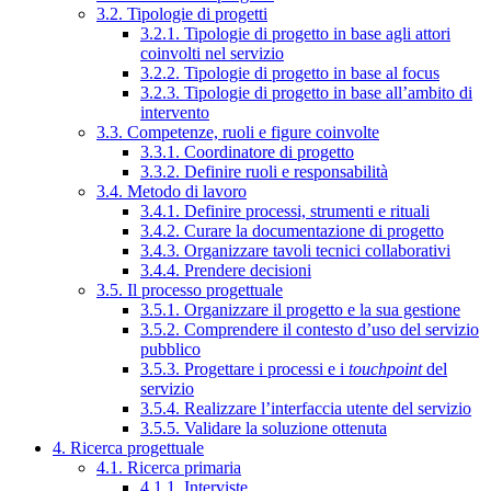
3.2. Tipologie di progetti
3.2.1. Tipologie di progetto in base agli attori
coinvolti nel servizio
3.2.2. Tipologie di progetto in base al focus
3.2.3. Tipologie di progetto in base all’ambito di
intervento
3.3. Competenze, ruoli e figure coinvolte
3.3.1. Coordinatore di progetto
3.3.2. Definire ruoli e responsabilità
3.4. Metodo di lavoro
3.4.1. Definire processi, strumenti e rituali
3.4.2. Curare la documentazione di progetto
3.4.3. Organizzare tavoli tecnici collaborativi
3.4.4. Prendere decisioni
3.5. Il processo progettuale
3.5.1. Organizzare il progetto e la sua gestione
3.5.2. Comprendere il contesto d’uso del servizio
pubblico
3.5.3. Progettare i processi e i
touchpoint
del
servizio
3.5.4. Realizzare l’interfaccia utente del servizio
3.5.5. Validare la soluzione ottenuta
4. Ricerca progettuale
4.1. Ricerca primaria
4.1.1. Interviste