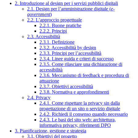
2. Introduzione al design per i servizi pubblici digitali
2.1. Design per l’amministrazione digitale (
e-
government
)
2.2. L’approccio progettuale
2.2.1. Buone pratiche
2.2.2. Principi
2.3. Accessibilità
2.3.1. Definizione
2.3.2. Accessibilità by design
2.3.3. Principi per l’accessibilità
2.3.4. Linee guida e criteri di successo
2.3.5. Come rilasciare una dichiarazione di
accessibilità
2.3.6. Meccanismo di feedback e procedura di
attuazione
2.3.7. Obiettivi accessibilità
2.3.8. Normativa e approfondimenti
2.4. Privacy
2.4.1. Come rispettare la privacy sin dalla
progettazione di un sito o servizio digitale
2.4.2. Richiedi il consenso quando necessario
2.4.3. Le basi del sito web: architettura,
informativa privacy, riferimenti DPO
3. Pianificazione, gestione e strategia
3.1. Obiettivi del progetto