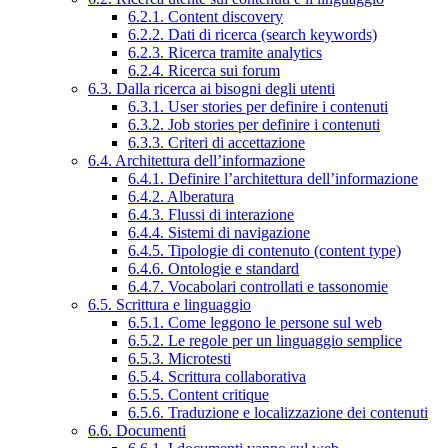
6.2.1. Content discovery
6.2.2. Dati di ricerca (search keywords)
6.2.3. Ricerca tramite analytics
6.2.4. Ricerca sui forum
6.3. Dalla ricerca ai bisogni degli utenti
6.3.1. User stories per definire i contenuti
6.3.2. Job stories per definire i contenuti
6.3.3. Criteri di accettazione
6.4. Architettura dell’informazione
6.4.1. Definire l’architettura dell’informazione
6.4.2. Alberatura
6.4.3. Flussi di interazione
6.4.4. Sistemi di navigazione
6.4.5. Tipologie di contenuto (content type)
6.4.6. Ontologie e standard
6.4.7. Vocabolari controllati e tassonomie
6.5. Scrittura e linguaggio
6.5.1. Come leggono le persone sul web
6.5.2. Le regole per un linguaggio semplice
6.5.3. Microtesti
6.5.4. Scrittura collaborativa
6.5.5. Content critique
6.5.6. Traduzione e localizzazione dei contenuti
6.6. Documenti