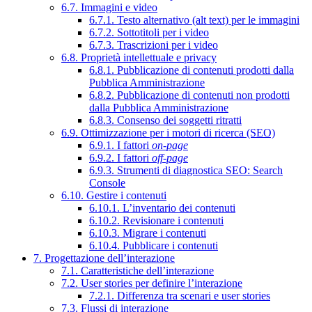
6.7. Immagini e video
6.7.1. Testo alternativo (alt text) per le immagini
6.7.2. Sottotitoli per i video
6.7.3. Trascrizioni per i video
6.8. Proprietà intellettuale e privacy
6.8.1. Pubblicazione di contenuti prodotti dalla
Pubblica Amministrazione
6.8.2. Pubblicazione di contenuti non prodotti
dalla Pubblica Amministrazione
6.8.3. Consenso dei soggetti ritratti
6.9. Ottimizzazione per i motori di ricerca (SEO)
6.9.1. I fattori
on-page
6.9.2. I fattori
off-page
6.9.3. Strumenti di diagnostica SEO: Search
Console
6.10. Gestire i contenuti
6.10.1. L’inventario dei contenuti
6.10.2. Revisionare i contenuti
6.10.3. Migrare i contenuti
6.10.4. Pubblicare i contenuti
7. Progettazione dell’interazione
7.1. Caratteristiche dell’interazione
7.2. User stories per definire l’interazione
7.2.1. Differenza tra scenari e user stories
7.3. Flussi di interazione