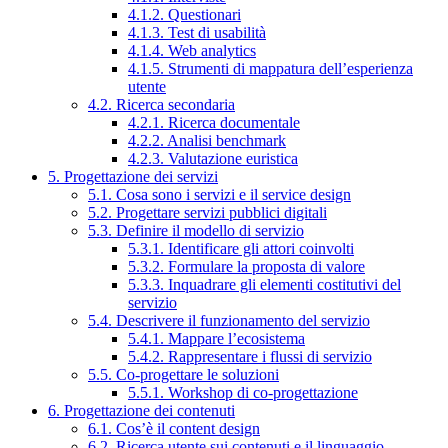
4.1.2. Questionari
4.1.3. Test di usabilità
4.1.4. Web analytics
4.1.5. Strumenti di mappatura dell’esperienza
utente
4.2. Ricerca secondaria
4.2.1. Ricerca documentale
4.2.2. Analisi benchmark
4.2.3. Valutazione euristica
5. Progettazione dei servizi
5.1. Cosa sono i servizi e il service design
5.2. Progettare servizi pubblici digitali
5.3. Definire il modello di servizio
5.3.1. Identificare gli attori coinvolti
5.3.2. Formulare la proposta di valore
5.3.3. Inquadrare gli elementi costitutivi del
servizio
5.4. Descrivere il funzionamento del servizio
5.4.1. Mappare l’ecosistema
5.4.2. Rappresentare i flussi di servizio
5.5. Co-progettare le soluzioni
5.5.1. Workshop di co-progettazione
6. Progettazione dei contenuti
6.1. Cos’è il content design
6.2. Ricerca utente sui contenuti e il linguaggio