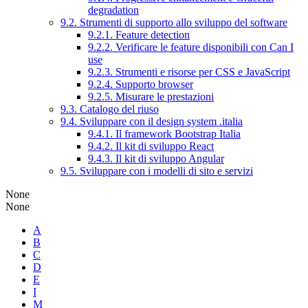
degradation
9.2. Strumenti di supporto allo sviluppo del software
9.2.1. Feature detection
9.2.2. Verificare le feature disponibili con Can I
use
9.2.3. Strumenti e risorse per CSS e JavaScript
9.2.4. Supporto browser
9.2.5. Misurare le prestazioni
9.3. Catalogo del riuso
9.4. Sviluppare con il design system .italia
9.4.1. Il framework Bootstrap Italia
9.4.2. Il kit di sviluppo React
9.4.3. Il kit di sviluppo Angular
9.5. Sviluppare con i modelli di sito e servizi
None
None
A
B
C
D
E
I
M