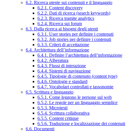
6.2. Ricerca utente sui contenuti e il linguaggio
6.2.1. Content discovery
6.2.2. Dati di ricerca (search keywords)
6.2.3. Ricerca tramite analytics
6.2.4. Ricerca sui forum
6.3. Dalla ricerca ai bisogni degli utenti
6.3.1. User stories per definire i contenuti
6.3.2. Job stories per definire i contenuti
6.3.3. Criteri di accettazione
6.4. Architettura dell’informazione
6.4.1. Definire l’architettura dell’informazione
6.4.2. Alberatura
6.4.3. Flussi di interazione
6.4.4. Sistemi di navigazione
6.4.5. Tipologie di contenuto (content type)
6.4.6. Ontologie e standard
6.4.7. Vocabolari controllati e tassonomie
6.5. Scrittura e linguaggio
6.5.1. Come leggono le persone sul web
6.5.2. Le regole per un linguaggio semplice
6.5.3. Microtesti
6.5.4. Scrittura collaborativa
6.5.5. Content critique
6.5.6. Traduzione e localizzazione dei contenuti
6.6. Documenti