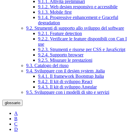
9.1.1. Attività preliminari
9.1.2. Web design responsivo e accessibile
9.1.3. Mobile first
9.1.4. Progressive enhancement e Graceful
degradation
9.2. Strumenti di supporto allo sviluppo del software
9.2.1. Feature detection
9.2.2. Verificare le feature disponibili con Can I
use
9.2.3. Strumenti e risorse per CSS e JavaScript
9.2.4. Supporto browser
9.2.5. Misurare le prestazioni
9.3. Catalogo del riuso
9.4. Sviluppare con il design system .italia
9.4.1. Il framework Bootstrap Italia
9.4.2. Il kit di sviluppo React
9.4.3. Il kit di sviluppo Angular
9.5. Sviluppare con i modelli di sito e servizi
glossario
A
B
C
D