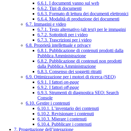
6.6.1. I documenti vanno sul web
6.6.2. Tipi di documenti
6.6.3. Formato di lettura dei documenti elettronici
6.6.4. Modalità di produzione dei documenti
6.7. Immagini e video
6.7.1. Testo alternativo (alt text) per le immagini
6.7.2. Sottotitoli per i video
6.7.3. Trascrizioni per i video
6.8. Proprietà intellettuale e privacy
6.8.1. Pubblicazione di contenuti prodotti dalla
Pubblica Amministrazione
6.8.2. Pubblicazione di contenuti non prodotti
dalla Pubblica Amministrazione
6.8.3. Consenso dei soggetti ritratti
6.9. Ottimizzazione per i motori di ricerca (SEO)
6.9.1. I fattori
on-page
6.9.2. I fattori
off-page
6.9.3. Strumenti di diagnostica SEO: Search
Console
6.10. Gestire i contenuti
6.10.1. L’inventario dei contenuti
6.10.2. Revisionare i contenuti
6.10.3. Migrare i contenuti
6.10.4. Pubblicare i contenuti
7. Progettazione dell’interazione