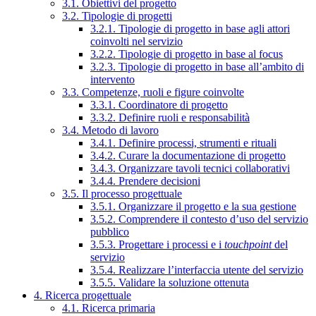
3.1. Obiettivi del progetto
3.2. Tipologie di progetti
3.2.1. Tipologie di progetto in base agli attori
coinvolti nel servizio
3.2.2. Tipologie di progetto in base al focus
3.2.3. Tipologie di progetto in base all’ambito di
intervento
3.3. Competenze, ruoli e figure coinvolte
3.3.1. Coordinatore di progetto
3.3.2. Definire ruoli e responsabilità
3.4. Metodo di lavoro
3.4.1. Definire processi, strumenti e rituali
3.4.2. Curare la documentazione di progetto
3.4.3. Organizzare tavoli tecnici collaborativi
3.4.4. Prendere decisioni
3.5. Il processo progettuale
3.5.1. Organizzare il progetto e la sua gestione
3.5.2. Comprendere il contesto d’uso del servizio
pubblico
3.5.3. Progettare i processi e i
touchpoint
del
servizio
3.5.4. Realizzare l’interfaccia utente del servizio
3.5.5. Validare la soluzione ottenuta
4. Ricerca progettuale
4.1. Ricerca primaria