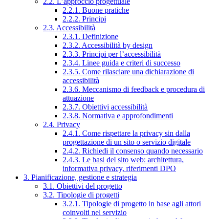
2.2. L’approccio progettuale
2.2.1. Buone pratiche
2.2.2. Principi
2.3. Accessibilità
2.3.1. Definizione
2.3.2. Accessibilità by design
2.3.3. Principi per l’accessibilità
2.3.4. Linee guida e criteri di successo
2.3.5. Come rilasciare una dichiarazione di
accessibilità
2.3.6. Meccanismo di feedback e procedura di
attuazione
2.3.7. Obiettivi accessibilità
2.3.8. Normativa e approfondimenti
2.4. Privacy
2.4.1. Come rispettare la privacy sin dalla
progettazione di un sito o servizio digitale
2.4.2. Richiedi il consenso quando necessario
2.4.3. Le basi del sito web: architettura,
informativa privacy, riferimenti DPO
3. Pianificazione, gestione e strategia
3.1. Obiettivi del progetto
3.2. Tipologie di progetti
3.2.1. Tipologie di progetto in base agli attori
coinvolti nel servizio