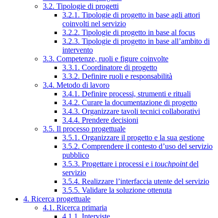
3.2. Tipologie di progetti
3.2.1. Tipologie di progetto in base agli attori
coinvolti nel servizio
3.2.2. Tipologie di progetto in base al focus
3.2.3. Tipologie di progetto in base all’ambito di
intervento
3.3. Competenze, ruoli e figure coinvolte
3.3.1. Coordinatore di progetto
3.3.2. Definire ruoli e responsabilità
3.4. Metodo di lavoro
3.4.1. Definire processi, strumenti e rituali
3.4.2. Curare la documentazione di progetto
3.4.3. Organizzare tavoli tecnici collaborativi
3.4.4. Prendere decisioni
3.5. Il processo progettuale
3.5.1. Organizzare il progetto e la sua gestione
3.5.2. Comprendere il contesto d’uso del servizio
pubblico
3.5.3. Progettare i processi e i
touchpoint
del
servizio
3.5.4. Realizzare l’interfaccia utente del servizio
3.5.5. Validare la soluzione ottenuta
4. Ricerca progettuale
4.1. Ricerca primaria
4.1.1. Interviste