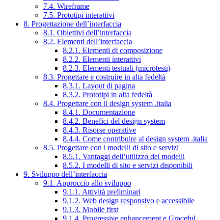
7.4. Wireframe
7.5. Prototipi interattivi
8. Progettazione dell’interfaccia
8.1. Obiettivi dell’interfaccia
8.2. Elementi dell’interfaccia
8.2.1. Elementi di composizione
8.2.2. Elementi interattivi
8.2.3. Elementi testuali (microtesti)
8.3. Progettare e costruire in alta fedeltà
8.3.1. Layout di pagina
8.3.2. Prototipi in alta fedeltà
8.4. Progettare con il design system .italia
8.4.1. Documentazione
8.4.2. Benefici del design system
8.4.3. Risorse operative
8.4.4. Come contribuire al design system .italia
8.5. Progettare con i modelli di sito e servizi
8.5.1. Vantaggi dell’utilizzo dei modelli
8.5.2. I modelli di sito e servizi disponibili
9. Sviluppo dell’interfaccia
9.1. Approccio allo sviluppo
9.1.1. Attività preliminari
9.1.2. Web design responsivo e accessibile
9.1.3. Mobile first
9.1.4. Progressive enhancement e Graceful