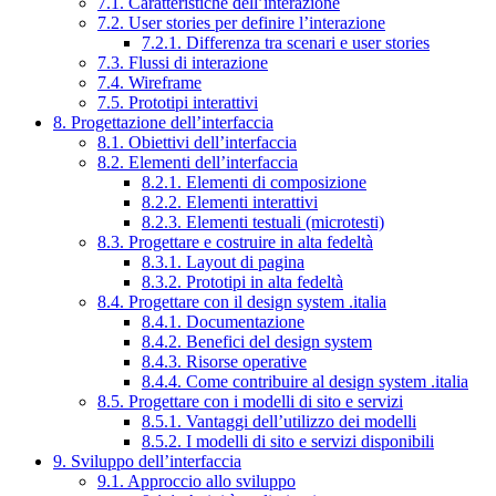
7.1. Caratteristiche dell’interazione
7.2. User stories per definire l’interazione
7.2.1. Differenza tra scenari e user stories
7.3. Flussi di interazione
7.4. Wireframe
7.5. Prototipi interattivi
8. Progettazione dell’interfaccia
8.1. Obiettivi dell’interfaccia
8.2. Elementi dell’interfaccia
8.2.1. Elementi di composizione
8.2.2. Elementi interattivi
8.2.3. Elementi testuali (microtesti)
8.3. Progettare e costruire in alta fedeltà
8.3.1. Layout di pagina
8.3.2. Prototipi in alta fedeltà
8.4. Progettare con il design system .italia
8.4.1. Documentazione
8.4.2. Benefici del design system
8.4.3. Risorse operative
8.4.4. Come contribuire al design system .italia
8.5. Progettare con i modelli di sito e servizi
8.5.1. Vantaggi dell’utilizzo dei modelli
8.5.2. I modelli di sito e servizi disponibili
9. Sviluppo dell’interfaccia
9.1. Approccio allo sviluppo