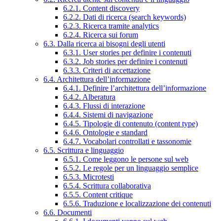
6.2.1. Content discovery
6.2.2. Dati di ricerca (search keywords)
6.2.3. Ricerca tramite analytics
6.2.4. Ricerca sui forum
6.3. Dalla ricerca ai bisogni degli utenti
6.3.1. User stories per definire i contenuti
6.3.2. Job stories per definire i contenuti
6.3.3. Criteri di accettazione
6.4. Architettura dell’informazione
6.4.1. Definire l’architettura dell’informazione
6.4.2. Alberatura
6.4.3. Flussi di interazione
6.4.4. Sistemi di navigazione
6.4.5. Tipologie di contenuto (content type)
6.4.6. Ontologie e standard
6.4.7. Vocabolari controllati e tassonomie
6.5. Scrittura e linguaggio
6.5.1. Come leggono le persone sul web
6.5.2. Le regole per un linguaggio semplice
6.5.3. Microtesti
6.5.4. Scrittura collaborativa
6.5.5. Content critique
6.5.6. Traduzione e localizzazione dei contenuti
6.6. Documenti