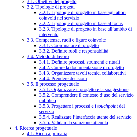
3.1. Obiettivi del progetto
3.2. Tipologie di progetti
3.2.1. Tipologie di progetto in base agli attori
coinvolti nel servizio
3.2.2. Tipologie di progetto in base al focus
3.2.3. Tipologie di progetto in base all’ambito di
intervento
3.3. Competenze, ruoli e figure coinvolte
3.3.1. Coordinatore di progetto
3.3.2. Definire ruoli e responsabilità
3.4. Metodo di lavoro
3.4.1. Definire processi, strumenti e rituali
3.4.2. Curare la documentazione di progetto
3.4.3. Organizzare tavoli tecnici collaborativi
3.4.4. Prendere decisioni
3.5. Il processo progettuale
3.5.1. Organizzare il progetto e la sua gestione
3.5.2. Comprendere il contesto d’uso del servizio
pubblico
3.5.3. Progettare i processi e i
touchpoint
del
servizio
3.5.4. Realizzare l’interfaccia utente del servizio
3.5.5. Validare la soluzione ottenuta
4. Ricerca progettuale
4.1. Ricerca primaria