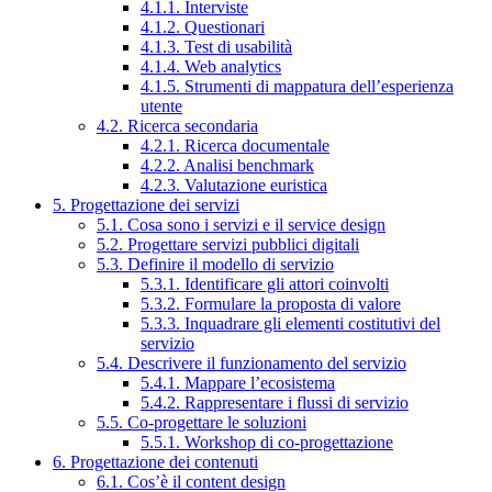
4.1.1. Interviste
4.1.2. Questionari
4.1.3. Test di usabilità
4.1.4. Web analytics
4.1.5. Strumenti di mappatura dell’esperienza
utente
4.2. Ricerca secondaria
4.2.1. Ricerca documentale
4.2.2. Analisi benchmark
4.2.3. Valutazione euristica
5. Progettazione dei servizi
5.1. Cosa sono i servizi e il service design
5.2. Progettare servizi pubblici digitali
5.3. Definire il modello di servizio
5.3.1. Identificare gli attori coinvolti
5.3.2. Formulare la proposta di valore
5.3.3. Inquadrare gli elementi costitutivi del
servizio
5.4. Descrivere il funzionamento del servizio
5.4.1. Mappare l’ecosistema
5.4.2. Rappresentare i flussi di servizio
5.5. Co-progettare le soluzioni
5.5.1. Workshop di co-progettazione
6. Progettazione dei contenuti
6.1. Cos’è il content design