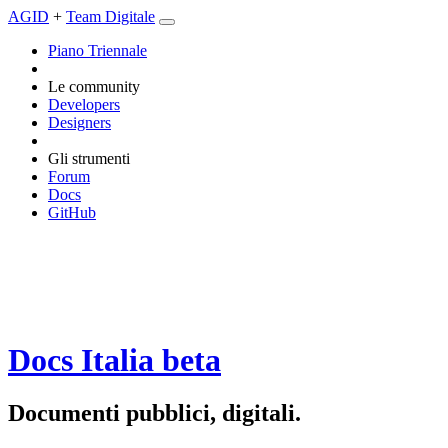
AGID
+
Team Digitale
Piano Triennale
Le community
Developers
Designers
Gli strumenti
Forum
Docs
GitHub
Docs Italia
beta
Documenti pubblici, digitali.