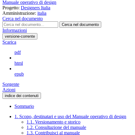
Manuale operativo di design
Progetto:
Designers Italia
Amministrazione:
italia
Cerca nel documento
Cerca nel documento
Informazioni
versione-corrente
Scarica
pdf
html
epub
Sorgente
Azioni
indice dei contenuti
Sommario
1. Scopo, destinatari e uso del Manuale operativo di design
1.1. Versionamento e storico
1.2. Consultazione del manuale
1.3. Contribuisci al manuale