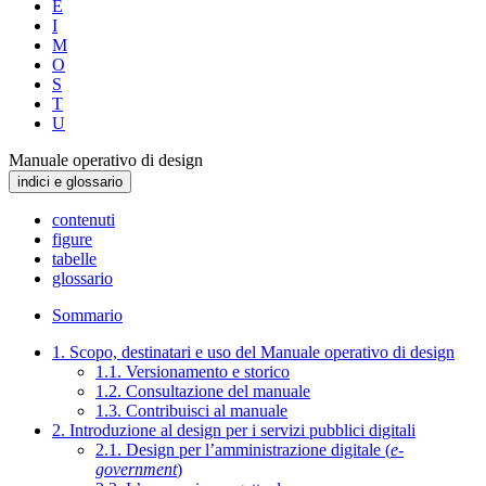
E
I
M
O
S
T
U
Manuale operativo di design
indici e glossario
contenuti
figure
tabelle
glossario
Sommario
1. Scopo, destinatari e uso del Manuale operativo di design
1.1. Versionamento e storico
1.2. Consultazione del manuale
1.3. Contribuisci al manuale
2. Introduzione al design per i servizi pubblici digitali
2.1. Design per l’amministrazione digitale (
e-
government
)