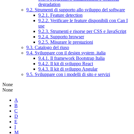
degradation
9.2. Strumenti di supporto allo sviluppo del software
9.2.1. Feature detection
9.2.2. Verificare le feature disponibili con Can I
use
9.2.3. Strumenti e risorse per CSS e JavaScript
9.2.4. Supporto browser
9.2.5. Misurare le prestazioni
9.3. Catalogo del riuso
9.4. Sviluppare con il design system .italia
9.4.1. Il framework Bootstrap Italia
9.4.2. Il kit di sviluppo React
9.4.3. Il kit di sviluppo Angular
9.5. Sviluppare con i modelli di sito e servizi
None
None
A
B
C
D
E
I
M