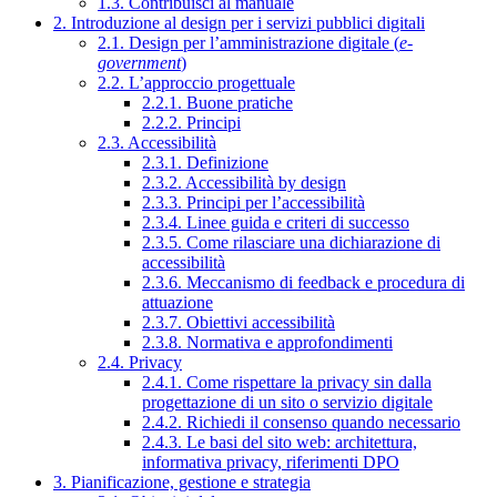
1.3. Contribuisci al manuale
2. Introduzione al design per i servizi pubblici digitali
2.1. Design per l’amministrazione digitale (
e-
government
)
2.2. L’approccio progettuale
2.2.1. Buone pratiche
2.2.2. Principi
2.3. Accessibilità
2.3.1. Definizione
2.3.2. Accessibilità by design
2.3.3. Principi per l’accessibilità
2.3.4. Linee guida e criteri di successo
2.3.5. Come rilasciare una dichiarazione di
accessibilità
2.3.6. Meccanismo di feedback e procedura di
attuazione
2.3.7. Obiettivi accessibilità
2.3.8. Normativa e approfondimenti
2.4. Privacy
2.4.1. Come rispettare la privacy sin dalla
progettazione di un sito o servizio digitale
2.4.2. Richiedi il consenso quando necessario
2.4.3. Le basi del sito web: architettura,
informativa privacy, riferimenti DPO
3. Pianificazione, gestione e strategia