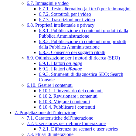
6.7. Immagini e video
6.7.1. Testo alternativo (alt text) per le immagini
6.7.2. Sottotitoli per i video
6.7.3. Trascrizioni per i video
6.8. Proprietà intellettuale e privacy
6.8.1. Pubblicazione di contenuti prodotti dalla
Pubblica Amministrazione
6.8.2. Pubblicazione di contenuti non prodotti
dalla Pubblica Amministrazione
6.8.3. Consenso dei soggetti ritratti
6.9. Ottimizzazione per i motori di ricerca (SEO)
6.9.1. I fattori
on-page
6.9.2. I fattori
off-page
6.9.3. Strumenti di diagnostica SEO: Search
Console
6.10. Gestire i contenuti
6.10.1. L’inventario dei contenuti
6.10.2. Revisionare i contenuti
6.10.3. Migrare i contenuti
6.10.4. Pubblicare i contenuti
7. Progettazione dell’interazione
7.1. Caratteristiche dell’interazione
7.2. User stories per definire l’interazione
7.2.1. Differenza tra scenari e user stories
7.3. Flussi di interazione