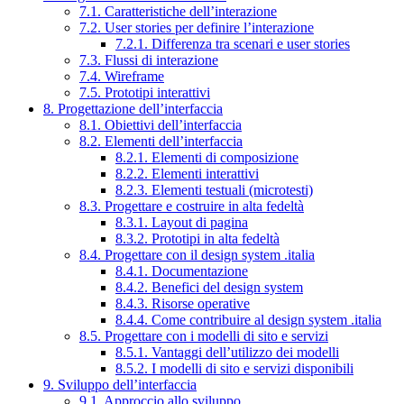
7.1. Caratteristiche dell’interazione
7.2. User stories per definire l’interazione
7.2.1. Differenza tra scenari e user stories
7.3. Flussi di interazione
7.4. Wireframe
7.5. Prototipi interattivi
8. Progettazione dell’interfaccia
8.1. Obiettivi dell’interfaccia
8.2. Elementi dell’interfaccia
8.2.1. Elementi di composizione
8.2.2. Elementi interattivi
8.2.3. Elementi testuali (microtesti)
8.3. Progettare e costruire in alta fedeltà
8.3.1. Layout di pagina
8.3.2. Prototipi in alta fedeltà
8.4. Progettare con il design system .italia
8.4.1. Documentazione
8.4.2. Benefici del design system
8.4.3. Risorse operative
8.4.4. Come contribuire al design system .italia
8.5. Progettare con i modelli di sito e servizi
8.5.1. Vantaggi dell’utilizzo dei modelli
8.5.2. I modelli di sito e servizi disponibili
9. Sviluppo dell’interfaccia
9.1. Approccio allo sviluppo