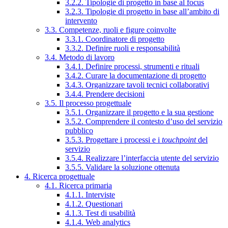
3.2.2. Tipologie di progetto in base al focus
3.2.3. Tipologie di progetto in base all’ambito di
intervento
3.3. Competenze, ruoli e figure coinvolte
3.3.1. Coordinatore di progetto
3.3.2. Definire ruoli e responsabilità
3.4. Metodo di lavoro
3.4.1. Definire processi, strumenti e rituali
3.4.2. Curare la documentazione di progetto
3.4.3. Organizzare tavoli tecnici collaborativi
3.4.4. Prendere decisioni
3.5. Il processo progettuale
3.5.1. Organizzare il progetto e la sua gestione
3.5.2. Comprendere il contesto d’uso del servizio
pubblico
3.5.3. Progettare i processi e i
touchpoint
del
servizio
3.5.4. Realizzare l’interfaccia utente del servizio
3.5.5. Validare la soluzione ottenuta
4. Ricerca progettuale
4.1. Ricerca primaria
4.1.1. Interviste
4.1.2. Questionari
4.1.3. Test di usabilità
4.1.4. Web analytics