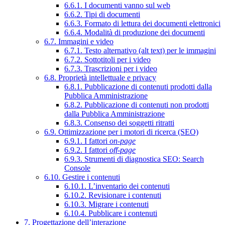
6.6.1. I documenti vanno sul web
6.6.2. Tipi di documenti
6.6.3. Formato di lettura dei documenti elettronici
6.6.4. Modalità di produzione dei documenti
6.7. Immagini e video
6.7.1. Testo alternativo (alt text) per le immagini
6.7.2. Sottotitoli per i video
6.7.3. Trascrizioni per i video
6.8. Proprietà intellettuale e privacy
6.8.1. Pubblicazione di contenuti prodotti dalla
Pubblica Amministrazione
6.8.2. Pubblicazione di contenuti non prodotti
dalla Pubblica Amministrazione
6.8.3. Consenso dei soggetti ritratti
6.9. Ottimizzazione per i motori di ricerca (SEO)
6.9.1. I fattori
on-page
6.9.2. I fattori
off-page
6.9.3. Strumenti di diagnostica SEO: Search
Console
6.10. Gestire i contenuti
6.10.1. L’inventario dei contenuti
6.10.2. Revisionare i contenuti
6.10.3. Migrare i contenuti
6.10.4. Pubblicare i contenuti
7. Progettazione dell’interazione