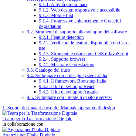
9.1.1. Attività preliminari
9.1.2. Web design responsivo e accessibile
9.1.3. Mobile first
9.1.4. Progressive enhancement e Graceful
degradation
9.2. Strumenti di supporto allo sviluppo del software
9.2.1. Feature detection
9.2.2. Verificare le feature disponibili con Can I
use
9.2.3. Strumenti e risorse per CSS e JavaScript
9.2.4. Supporto browser
9.2.5. Misurare le prestazioni
9.3. Catalogo del riuso
9.4. Sviluppare con il design system .italia
9.4.1. Il framework Bootstrap Italia
9.4.2. Il kit di sviluppo React
9.4.3. Il kit di sviluppo Angular
9.5. Sviluppare con i modelli di sito e servizi
1. Scopo, destinatari e uso del Manuale operativo di design
Team per la Trasformazione Digitale
in collaborazione con
Agenzia per l'Italia Digitale