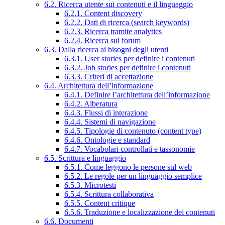
6.2. Ricerca utente sui contenuti e il linguaggio
6.2.1. Content discovery
6.2.2. Dati di ricerca (search keywords)
6.2.3. Ricerca tramite analytics
6.2.4. Ricerca sui forum
6.3. Dalla ricerca ai bisogni degli utenti
6.3.1. User stories per definire i contenuti
6.3.2. Job stories per definire i contenuti
6.3.3. Criteri di accettazione
6.4. Architettura dell’informazione
6.4.1. Definire l’architettura dell’informazione
6.4.2. Alberatura
6.4.3. Flussi di interazione
6.4.4. Sistemi di navigazione
6.4.5. Tipologie di contenuto (content type)
6.4.6. Ontologie e standard
6.4.7. Vocabolari controllati e tassonomie
6.5. Scrittura e linguaggio
6.5.1. Come leggono le persone sul web
6.5.2. Le regole per un linguaggio semplice
6.5.3. Microtesti
6.5.4. Scrittura collaborativa
6.5.5. Content critique
6.5.6. Traduzione e localizzazione dei contenuti
6.6. Documenti