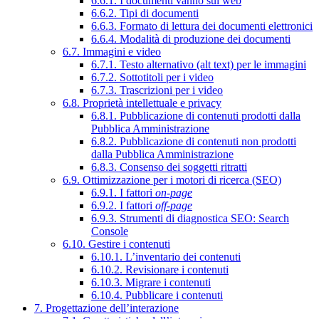
6.6.1. I documenti vanno sul web
6.6.2. Tipi di documenti
6.6.3. Formato di lettura dei documenti elettronici
6.6.4. Modalità di produzione dei documenti
6.7. Immagini e video
6.7.1. Testo alternativo (alt text) per le immagini
6.7.2. Sottotitoli per i video
6.7.3. Trascrizioni per i video
6.8. Proprietà intellettuale e privacy
6.8.1. Pubblicazione di contenuti prodotti dalla
Pubblica Amministrazione
6.8.2. Pubblicazione di contenuti non prodotti
dalla Pubblica Amministrazione
6.8.3. Consenso dei soggetti ritratti
6.9. Ottimizzazione per i motori di ricerca (SEO)
6.9.1. I fattori
on-page
6.9.2. I fattori
off-page
6.9.3. Strumenti di diagnostica SEO: Search
Console
6.10. Gestire i contenuti
6.10.1. L’inventario dei contenuti
6.10.2. Revisionare i contenuti
6.10.3. Migrare i contenuti
6.10.4. Pubblicare i contenuti
7. Progettazione dell’interazione