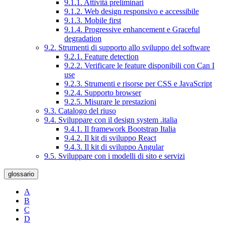
9.1.1. Attività preliminari
9.1.2. Web design responsivo e accessibile
9.1.3. Mobile first
9.1.4. Progressive enhancement e Graceful
degradation
9.2. Strumenti di supporto allo sviluppo del software
9.2.1. Feature detection
9.2.2. Verificare le feature disponibili con Can I
use
9.2.3. Strumenti e risorse per CSS e JavaScript
9.2.4. Supporto browser
9.2.5. Misurare le prestazioni
9.3. Catalogo del riuso
9.4. Sviluppare con il design system .italia
9.4.1. Il framework Bootstrap Italia
9.4.2. Il kit di sviluppo React
9.4.3. Il kit di sviluppo Angular
9.5. Sviluppare con i modelli di sito e servizi
glossario
A
B
C
D