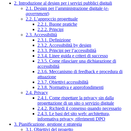
2. Introduzione al design per i servizi pubblici digitali
2.1. Design per l’amministrazione digitale (
e-
government
)
2.2. L’approccio progettuale
2.2.1. Buone pratiche
2.2.2. Principi
2.3. Accessibilità
2.3.1. Definizione
2.3.2. Accessibilità by design
2.3.3. Principi per l’accessibilità
2.3.4. Linee guida e criteri di successo
2.3.5. Come rilasciare una dichiarazione di
accessibilità
2.3.6. Meccanismo di feedback e procedura di
attuazione
2.3.7. Obiettivi accessibilità
2.3.8. Normativa e approfondimenti
2.4. Privacy
2.4.1. Come rispettare la privacy sin dalla
progettazione di un sito o servizio digitale
2.4.2. Richiedi il consenso quando necessario
2.4.3. Le basi del sito web: architettura,
informativa privacy, riferimenti DPO
3. Pianificazione, gestione e strategia
3.1. Obiettivi del progetto