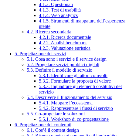
4.1.2. Questionari
4.1.3. Test di usabilità
4.1.4. Web analytics
4.1.5. Strumenti di mappatura dell’esperienza
utente
4.2. Ricerca secondaria
4.2.1. Ricerca documentale
4.2.2. Analisi benchmark
4.2.3. Valutazione euristica
5. Progettazione dei servizi
5.1. Cosa sono i servizi e il service design
5.2. Progettare servizi pubblici digitali
5.3. Definire il modello di servizio
5.3.1. Identificare gli attori coinvolti
5.3.2. Formulare la proposta di valore
5.3.3. Inquadrare gli elementi costitutivi del
servizio
5.4. Descrivere il funzionamento del servizio
5.4.1. Mappare l’ecosistema
5.4.2. Rappresentare i flussi di servizio
5.5. Co-progettare le soluzioni
5.5.1. Workshop di co-progettazione
6. Progettazione dei contenuti
6.1. Cos’è il content design
6.2. Ricerca utente sui contenuti e il linguaggio