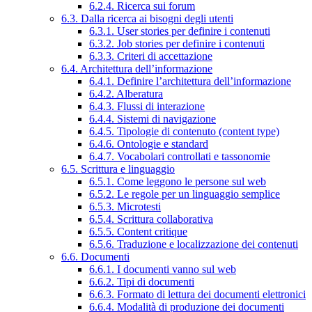
6.2.4. Ricerca sui forum
6.3. Dalla ricerca ai bisogni degli utenti
6.3.1. User stories per definire i contenuti
6.3.2. Job stories per definire i contenuti
6.3.3. Criteri di accettazione
6.4. Architettura dell’informazione
6.4.1. Definire l’architettura dell’informazione
6.4.2. Alberatura
6.4.3. Flussi di interazione
6.4.4. Sistemi di navigazione
6.4.5. Tipologie di contenuto (content type)
6.4.6. Ontologie e standard
6.4.7. Vocabolari controllati e tassonomie
6.5. Scrittura e linguaggio
6.5.1. Come leggono le persone sul web
6.5.2. Le regole per un linguaggio semplice
6.5.3. Microtesti
6.5.4. Scrittura collaborativa
6.5.5. Content critique
6.5.6. Traduzione e localizzazione dei contenuti
6.6. Documenti
6.6.1. I documenti vanno sul web
6.6.2. Tipi di documenti
6.6.3. Formato di lettura dei documenti elettronici
6.6.4. Modalità di produzione dei documenti