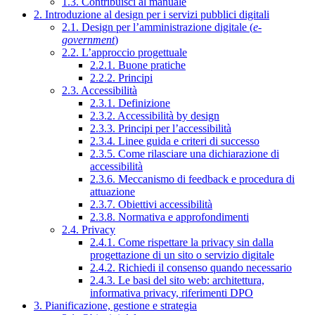
1.3. Contribuisci al manuale
2. Introduzione al design per i servizi pubblici digitali
2.1. Design per l’amministrazione digitale (
e-
government
)
2.2. L’approccio progettuale
2.2.1. Buone pratiche
2.2.2. Principi
2.3. Accessibilità
2.3.1. Definizione
2.3.2. Accessibilità by design
2.3.3. Principi per l’accessibilità
2.3.4. Linee guida e criteri di successo
2.3.5. Come rilasciare una dichiarazione di
accessibilità
2.3.6. Meccanismo di feedback e procedura di
attuazione
2.3.7. Obiettivi accessibilità
2.3.8. Normativa e approfondimenti
2.4. Privacy
2.4.1. Come rispettare la privacy sin dalla
progettazione di un sito o servizio digitale
2.4.2. Richiedi il consenso quando necessario
2.4.3. Le basi del sito web: architettura,
informativa privacy, riferimenti DPO
3. Pianificazione, gestione e strategia