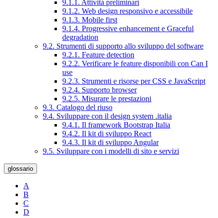
9.1.1. Attività preliminari
9.1.2. Web design responsivo e accessibile
9.1.3. Mobile first
9.1.4. Progressive enhancement e Graceful
degradation
9.2. Strumenti di supporto allo sviluppo del software
9.2.1. Feature detection
9.2.2. Verificare le feature disponibili con Can I
use
9.2.3. Strumenti e risorse per CSS e JavaScript
9.2.4. Supporto browser
9.2.5. Misurare le prestazioni
9.3. Catalogo del riuso
9.4. Sviluppare con il design system .italia
9.4.1. Il framework Bootstrap Italia
9.4.2. Il kit di sviluppo React
9.4.3. Il kit di sviluppo Angular
9.5. Sviluppare con i modelli di sito e servizi
glossario
A
B
C
D