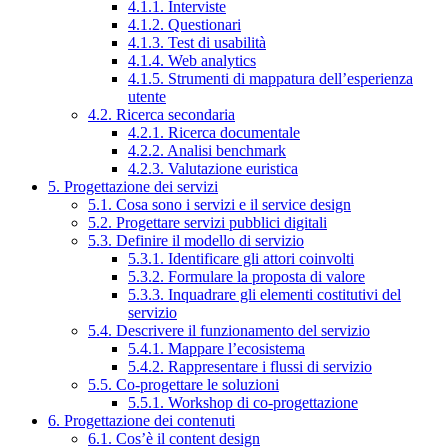
4.1.1. Interviste
4.1.2. Questionari
4.1.3. Test di usabilità
4.1.4. Web analytics
4.1.5. Strumenti di mappatura dell’esperienza
utente
4.2. Ricerca secondaria
4.2.1. Ricerca documentale
4.2.2. Analisi benchmark
4.2.3. Valutazione euristica
5. Progettazione dei servizi
5.1. Cosa sono i servizi e il service design
5.2. Progettare servizi pubblici digitali
5.3. Definire il modello di servizio
5.3.1. Identificare gli attori coinvolti
5.3.2. Formulare la proposta di valore
5.3.3. Inquadrare gli elementi costitutivi del
servizio
5.4. Descrivere il funzionamento del servizio
5.4.1. Mappare l’ecosistema
5.4.2. Rappresentare i flussi di servizio
5.5. Co-progettare le soluzioni
5.5.1. Workshop di co-progettazione
6. Progettazione dei contenuti
6.1. Cos’è il content design