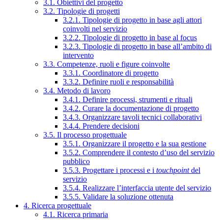
3.1. Obiettivi del progetto
3.2. Tipologie di progetti
3.2.1. Tipologie di progetto in base agli attori
coinvolti nel servizio
3.2.2. Tipologie di progetto in base al focus
3.2.3. Tipologie di progetto in base all’ambito di
intervento
3.3. Competenze, ruoli e figure coinvolte
3.3.1. Coordinatore di progetto
3.3.2. Definire ruoli e responsabilità
3.4. Metodo di lavoro
3.4.1. Definire processi, strumenti e rituali
3.4.2. Curare la documentazione di progetto
3.4.3. Organizzare tavoli tecnici collaborativi
3.4.4. Prendere decisioni
3.5. Il processo progettuale
3.5.1. Organizzare il progetto e la sua gestione
3.5.2. Comprendere il contesto d’uso del servizio
pubblico
3.5.3. Progettare i processi e i
touchpoint
del
servizio
3.5.4. Realizzare l’interfaccia utente del servizio
3.5.5. Validare la soluzione ottenuta
4. Ricerca progettuale
4.1. Ricerca primaria