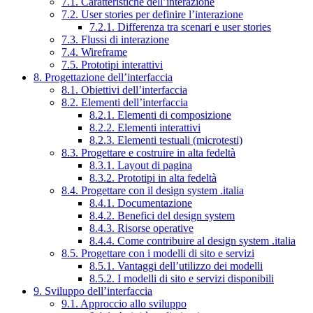
7.1. Caratteristiche dell’interazione
7.2. User stories per definire l’interazione
7.2.1. Differenza tra scenari e user stories
7.3. Flussi di interazione
7.4. Wireframe
7.5. Prototipi interattivi
8. Progettazione dell’interfaccia
8.1. Obiettivi dell’interfaccia
8.2. Elementi dell’interfaccia
8.2.1. Elementi di composizione
8.2.2. Elementi interattivi
8.2.3. Elementi testuali (microtesti)
8.3. Progettare e costruire in alta fedeltà
8.3.1. Layout di pagina
8.3.2. Prototipi in alta fedeltà
8.4. Progettare con il design system .italia
8.4.1. Documentazione
8.4.2. Benefici del design system
8.4.3. Risorse operative
8.4.4. Come contribuire al design system .italia
8.5. Progettare con i modelli di sito e servizi
8.5.1. Vantaggi dell’utilizzo dei modelli
8.5.2. I modelli di sito e servizi disponibili
9. Sviluppo dell’interfaccia
9.1. Approccio allo sviluppo