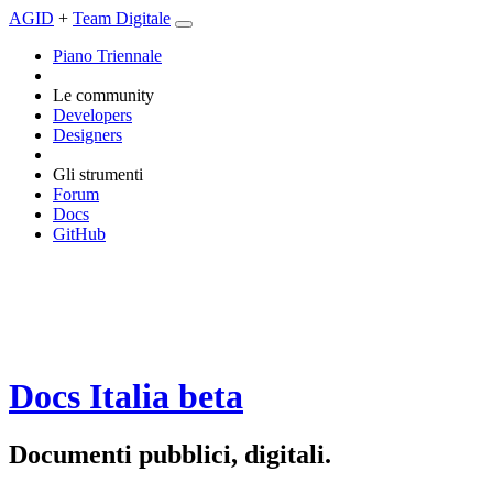
AGID
+
Team Digitale
Piano Triennale
Le community
Developers
Designers
Gli strumenti
Forum
Docs
GitHub
Docs Italia
beta
Documenti pubblici, digitali.