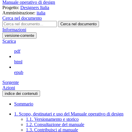
Manuale operativo di design
Progetto:
Designers Italia
Amministrazione:
italia
Cerca nel documento
Cerca nel documento
Informazioni
versione-corrente
Scarica
pdf
html
epub
Sorgente
Azioni
indice dei contenuti
Sommario
1. Scopo, destinatari e uso del Manuale operativo di design
1.1. Versionamento e storico
1.2. Consultazione del manuale
1.3. Contribuisci al manuale