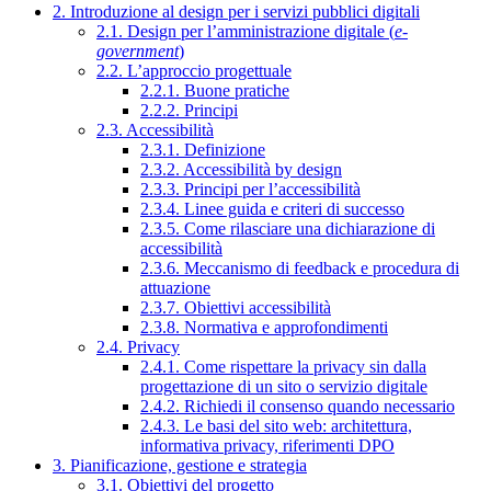
2. Introduzione al design per i servizi pubblici digitali
2.1. Design per l’amministrazione digitale (
e-
government
)
2.2. L’approccio progettuale
2.2.1. Buone pratiche
2.2.2. Principi
2.3. Accessibilità
2.3.1. Definizione
2.3.2. Accessibilità by design
2.3.3. Principi per l’accessibilità
2.3.4. Linee guida e criteri di successo
2.3.5. Come rilasciare una dichiarazione di
accessibilità
2.3.6. Meccanismo di feedback e procedura di
attuazione
2.3.7. Obiettivi accessibilità
2.3.8. Normativa e approfondimenti
2.4. Privacy
2.4.1. Come rispettare la privacy sin dalla
progettazione di un sito o servizio digitale
2.4.2. Richiedi il consenso quando necessario
2.4.3. Le basi del sito web: architettura,
informativa privacy, riferimenti DPO
3. Pianificazione, gestione e strategia
3.1. Obiettivi del progetto