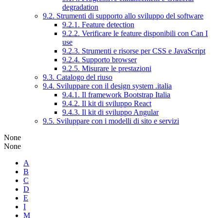
degradation
9.2. Strumenti di supporto allo sviluppo del software
9.2.1. Feature detection
9.2.2. Verificare le feature disponibili con Can I
use
9.2.3. Strumenti e risorse per CSS e JavaScript
9.2.4. Supporto browser
9.2.5. Misurare le prestazioni
9.3. Catalogo del riuso
9.4. Sviluppare con il design system .italia
9.4.1. Il framework Bootstrap Italia
9.4.2. Il kit di sviluppo React
9.4.3. Il kit di sviluppo Angular
9.5. Sviluppare con i modelli di sito e servizi
None
None
A
B
C
D
E
I
M