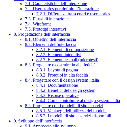
7.1. Caratteristiche dell’interazione
7.2. User stories per definire l’interazione
7.2.1. Differenza tra scenari e user stories
7.3. Flussi di interazione
7.4. Wireframe
7.5. Prototipi interattivi
8. Progettazione dell’interfaccia
8.1. Obiettivi dell’interfaccia
8.2. Elementi dell’interfaccia
8.2.1. Elementi di composizione
8.2.2. Elementi interattivi
8.2.3. Elementi testuali (microtesti)
8.3. Progettare e costruire in alta fedeltà
8.3.1. Layout di pagina
8.3.2. Prototipi in alta fedeltà
8.4. Progettare con il design system .italia
8.4.1. Documentazione
8.4.2. Benefici del design system
8.4.3. Risorse operative
8.4.4. Come contribuire al design system .italia
8.5. Progettare con i modelli di sito e servizi
8.5.1. Vantaggi dell’utilizzo dei modelli
8.5.2. I modelli di sito e servizi disponibili
9. Sviluppo dell’interfaccia
9.1. Approccio allo sviluppo