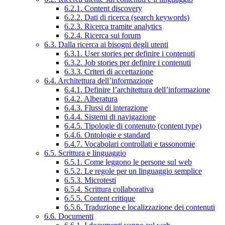
6.2.1. Content discovery
6.2.2. Dati di ricerca (search keywords)
6.2.3. Ricerca tramite analytics
6.2.4. Ricerca sui forum
6.3. Dalla ricerca ai bisogni degli utenti
6.3.1. User stories per definire i contenuti
6.3.2. Job stories per definire i contenuti
6.3.3. Criteri di accettazione
6.4. Architettura dell’informazione
6.4.1. Definire l’architettura dell’informazione
6.4.2. Alberatura
6.4.3. Flussi di interazione
6.4.4. Sistemi di navigazione
6.4.5. Tipologie di contenuto (content type)
6.4.6. Ontologie e standard
6.4.7. Vocabolari controllati e tassonomie
6.5. Scrittura e linguaggio
6.5.1. Come leggono le persone sul web
6.5.2. Le regole per un linguaggio semplice
6.5.3. Microtesti
6.5.4. Scrittura collaborativa
6.5.5. Content critique
6.5.6. Traduzione e localizzazione dei contenuti
6.6. Documenti