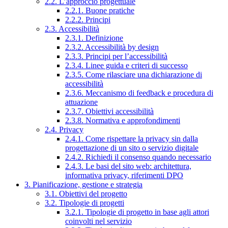
2.2. L’approccio progettuale
2.2.1. Buone pratiche
2.2.2. Principi
2.3. Accessibilità
2.3.1. Definizione
2.3.2. Accessibilità by design
2.3.3. Principi per l’accessibilità
2.3.4. Linee guida e criteri di successo
2.3.5. Come rilasciare una dichiarazione di
accessibilità
2.3.6. Meccanismo di feedback e procedura di
attuazione
2.3.7. Obiettivi accessibilità
2.3.8. Normativa e approfondimenti
2.4. Privacy
2.4.1. Come rispettare la privacy sin dalla
progettazione di un sito o servizio digitale
2.4.2. Richiedi il consenso quando necessario
2.4.3. Le basi del sito web: architettura,
informativa privacy, riferimenti DPO
3. Pianificazione, gestione e strategia
3.1. Obiettivi del progetto
3.2. Tipologie di progetti
3.2.1. Tipologie di progetto in base agli attori
coinvolti nel servizio