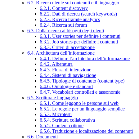
6.2. Ricerca utente sui contenuti e il linguaggio
6.2.1. Content discovery
6.2.2. Dati di ricerca (search keywords)
6.2.3. Ricerca tramite analytics
6.2.4. Ricerca sui forum
6.3. Dalla ricerca ai bisogni degli utenti
6.3.1. User stories per definire i contenuti
6.3.2. Job stories per definire i contenuti
6.3.3. Criteri di accettazione
6.4. Architettura dell’informazione
6.4.1. Definire l’architettura dell’informazione
6.4.2. Alberatura
6.4.3. Flussi di interazione
6.4.4. Sistemi di navigazione
6.4.5. Tipologie di contenuto (content type)
6.4.6. Ontologie e standard
6.4.7. Vocabolari controllati e tassonomie
6.5. Scrittura e linguaggio
6.5.1. Come leggono le persone sul web
6.5.2. Le regole per un linguaggio semplice
6.5.3. Microtesti
6.5.4. Scrittura collaborativa
6.5.5. Content critique
6.5.6. Traduzione e localizzazione dei contenuti
6.6. Documenti