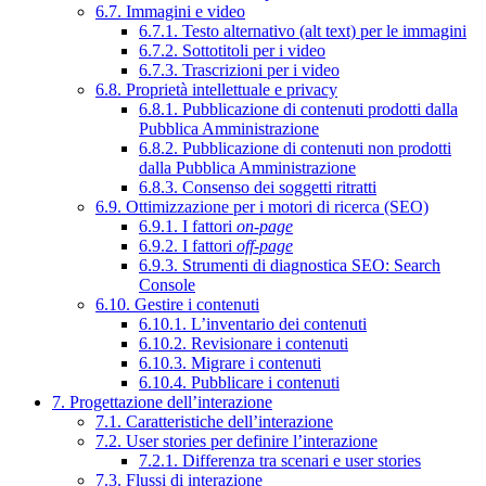
6.7. Immagini e video
6.7.1. Testo alternativo (alt text) per le immagini
6.7.2. Sottotitoli per i video
6.7.3. Trascrizioni per i video
6.8. Proprietà intellettuale e privacy
6.8.1. Pubblicazione di contenuti prodotti dalla
Pubblica Amministrazione
6.8.2. Pubblicazione di contenuti non prodotti
dalla Pubblica Amministrazione
6.8.3. Consenso dei soggetti ritratti
6.9. Ottimizzazione per i motori di ricerca (SEO)
6.9.1. I fattori
on-page
6.9.2. I fattori
off-page
6.9.3. Strumenti di diagnostica SEO: Search
Console
6.10. Gestire i contenuti
6.10.1. L’inventario dei contenuti
6.10.2. Revisionare i contenuti
6.10.3. Migrare i contenuti
6.10.4. Pubblicare i contenuti
7. Progettazione dell’interazione
7.1. Caratteristiche dell’interazione
7.2. User stories per definire l’interazione
7.2.1. Differenza tra scenari e user stories
7.3. Flussi di interazione