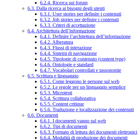
6.2.4. Ricerca sui forum
6.3. Dalla ricerca ai bisogni degli utenti
6.3.1. User stories per definire i contenuti
6.3.2. Job stories per definire i contenuti
6.3.3. Criteri di accettazione
6.4. Architettura dell’informazione
6.4.1. Definire l’architettura dell’informazione
6.4.2. Alberatura
6.4.3. Flussi di interazione
6.4.4. Sistemi di navigazione
6.4.5. Tipologie di contenuto (content type)
6.4.6. Ontologie e standard
6.4.7. Vocabolari controllati e tassonomie
6.5. Scrittura e linguaggio
6.5.1. Come leggono le persone sul web
6.5.2. Le regole per un linguaggio semplice
6.5.3. Microtesti
6.5.4. Scrittura collaborativa
6.5.5. Content critique
6.5.6. Traduzione e localizzazione dei contenuti
6.6. Documenti
6.6.1. I documenti vanno sul web
6.6.2. Tipi di documenti
6.6.3. Formato di lettura dei documenti elettronici
6.6.4. Modalità di produzione dei documenti