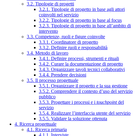
3.2. Tipologie di progetti
3.2.1. Tipologie di progetto in base agli attori
coinvolti nel servizio
3.2.2. Tipologie di progetto in base al focus
3.2.3. Tipologie di progetto in base all’ambito di
intervento
3.3. Competenze, ruoli e figure coinvolte
3.3.1. Coordinatore di progetto
3.3.2. Definire ruoli e responsabilità
3.4. Metodo di lavoro
3.4.1. Definire processi, strumenti e rituali
3.4.2. Curare la documentazione di progetto
3.4.3. Organizzare tavoli tecnici collaborativi
3.4.4. Prendere decisioni
3.5. Il processo progettuale
3.5.1. Organizzare il progetto e la sua gestione
3.5.2. Comprendere il contesto d’uso del servizio
pubblico
3.5.3. Progettare i processi e i
touchpoint
del
servizio
3.5.4. Realizzare l’interfaccia utente del servizio
3.5.5. Validare la soluzione ottenuta
4. Ricerca progettuale
4.1. Ricerca primaria
4.1.1. Interviste