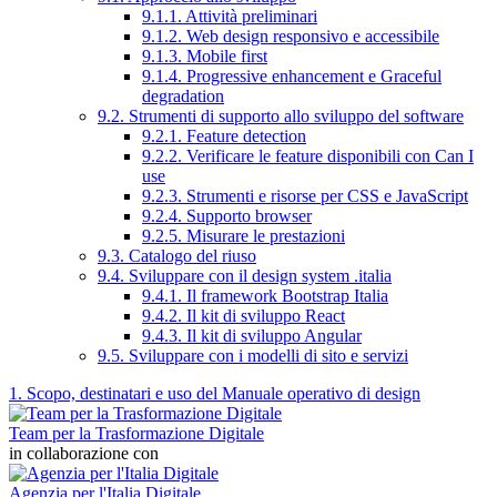
9.1.1. Attività preliminari
9.1.2. Web design responsivo e accessibile
9.1.3. Mobile first
9.1.4. Progressive enhancement e Graceful
degradation
9.2. Strumenti di supporto allo sviluppo del software
9.2.1. Feature detection
9.2.2. Verificare le feature disponibili con Can I
use
9.2.3. Strumenti e risorse per CSS e JavaScript
9.2.4. Supporto browser
9.2.5. Misurare le prestazioni
9.3. Catalogo del riuso
9.4. Sviluppare con il design system .italia
9.4.1. Il framework Bootstrap Italia
9.4.2. Il kit di sviluppo React
9.4.3. Il kit di sviluppo Angular
9.5. Sviluppare con i modelli di sito e servizi
1. Scopo, destinatari e uso del Manuale operativo di design
Team per la Trasformazione Digitale
in collaborazione con
Agenzia per l'Italia Digitale