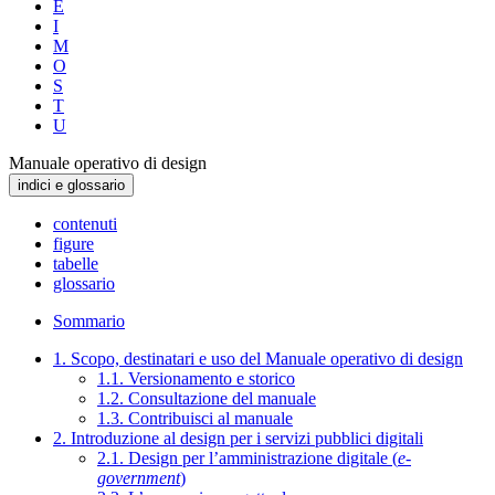
E
I
M
O
S
T
U
Manuale operativo di design
indici e glossario
contenuti
figure
tabelle
glossario
Sommario
1. Scopo, destinatari e uso del Manuale operativo di design
1.1. Versionamento e storico
1.2. Consultazione del manuale
1.3. Contribuisci al manuale
2. Introduzione al design per i servizi pubblici digitali
2.1. Design per l’amministrazione digitale (
e-
government
)