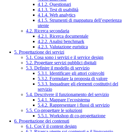
4.1.2. Questionari
4.1.3. Test di usabilità
4.1.4. Web analytics
4.1.5. Strumenti di mappatura dell’esperienza
utente
4.2. Ricerca secondaria
4.2.1. Ricerca documentale
4.2.2. Analisi benchmark
4.2.3. Valutazione euristica
5. Progettazione dei servizi
5.1. Cosa sono i servizi e il service design
5.2. Progettare servizi pubblici digitali
5.3. Definire il modello di servizio
5.3.1. Identificare gli attori coinvolti
5.3.2. Formulare la proposta di valore
5.3.3. Inquadrare gli elementi costitutivi del
servizio
5.4. Descrivere il funzionamento del servizio
5.4.1. Mappare l’ecosistema
5.4.2. Rappresentare i flussi di servizio
5.5. Co-progettare le soluzioni
5.5.1. Workshop di co-progettazione
6. Progettazione dei contenuti
6.1. Cos’è il content design
6.2. Ricerca utente sui contenuti e il linguaggio