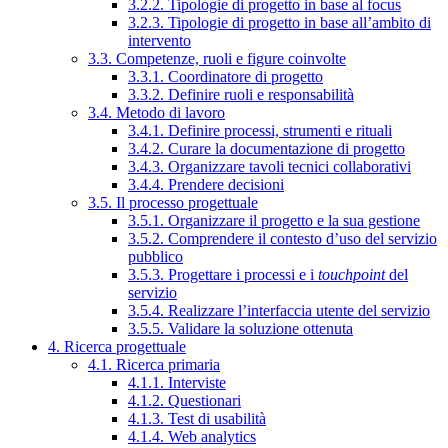
3.2.2. Tipologie di progetto in base al focus
3.2.3. Tipologie di progetto in base all’ambito di
intervento
3.3. Competenze, ruoli e figure coinvolte
3.3.1. Coordinatore di progetto
3.3.2. Definire ruoli e responsabilità
3.4. Metodo di lavoro
3.4.1. Definire processi, strumenti e rituali
3.4.2. Curare la documentazione di progetto
3.4.3. Organizzare tavoli tecnici collaborativi
3.4.4. Prendere decisioni
3.5. Il processo progettuale
3.5.1. Organizzare il progetto e la sua gestione
3.5.2. Comprendere il contesto d’uso del servizio
pubblico
3.5.3. Progettare i processi e i
touchpoint
del
servizio
3.5.4. Realizzare l’interfaccia utente del servizio
3.5.5. Validare la soluzione ottenuta
4. Ricerca progettuale
4.1. Ricerca primaria
4.1.1. Interviste
4.1.2. Questionari
4.1.3. Test di usabilità
4.1.4. Web analytics