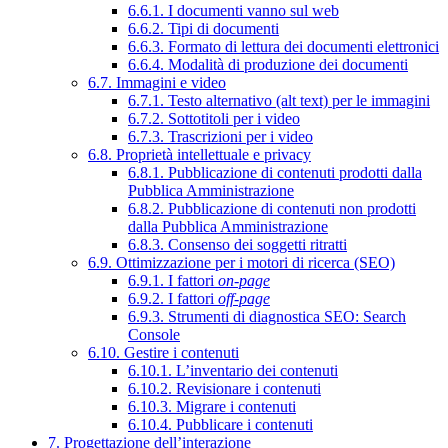
6.6.1. I documenti vanno sul web
6.6.2. Tipi di documenti
6.6.3. Formato di lettura dei documenti elettronici
6.6.4. Modalità di produzione dei documenti
6.7. Immagini e video
6.7.1. Testo alternativo (alt text) per le immagini
6.7.2. Sottotitoli per i video
6.7.3. Trascrizioni per i video
6.8. Proprietà intellettuale e privacy
6.8.1. Pubblicazione di contenuti prodotti dalla
Pubblica Amministrazione
6.8.2. Pubblicazione di contenuti non prodotti
dalla Pubblica Amministrazione
6.8.3. Consenso dei soggetti ritratti
6.9. Ottimizzazione per i motori di ricerca (SEO)
6.9.1. I fattori
on-page
6.9.2. I fattori
off-page
6.9.3. Strumenti di diagnostica SEO: Search
Console
6.10. Gestire i contenuti
6.10.1. L’inventario dei contenuti
6.10.2. Revisionare i contenuti
6.10.3. Migrare i contenuti
6.10.4. Pubblicare i contenuti
7. Progettazione dell’interazione