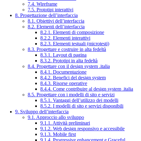
7.4. Wireframe
7.5. Prototipi interattivi
8. Progettazione dell’interfaccia
8.1. Obiettivi dell’interfaccia
8.2. Elementi dell’interfaccia
8.2.1. Elementi di composizione
8.2.2. Elementi interattivi
8.2.3. Elementi testuali (microtesti)
8.3. Progettare e costruire in alta fedeltà
8.3.1. Layout di pagina
8.3.2. Prototipi in alta fedeltà
8.4. Progettare con il design system .italia
8.4.1. Documentazione
8.4.2. Benefici del design system
8.4.3. Risorse operative
8.4.4. Come contribuire al design system .italia
8.5. Progettare con i modelli di sito e servizi
8.5.1. Vantaggi dell’utilizzo dei modelli
8.5.2. I modelli di sito e servizi disponibili
9. Sviluppo dell’interfaccia
9.1. Approccio allo sviluppo
9.1.1. Attività preliminari
9.1.2. Web design responsivo e accessibile
9.1.3. Mobile first
9.1.4. Progressive enhancement e Graceful