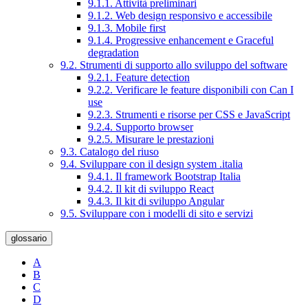
9.1.1. Attività preliminari
9.1.2. Web design responsivo e accessibile
9.1.3. Mobile first
9.1.4. Progressive enhancement e Graceful
degradation
9.2. Strumenti di supporto allo sviluppo del software
9.2.1. Feature detection
9.2.2. Verificare le feature disponibili con Can I
use
9.2.3. Strumenti e risorse per CSS e JavaScript
9.2.4. Supporto browser
9.2.5. Misurare le prestazioni
9.3. Catalogo del riuso
9.4. Sviluppare con il design system .italia
9.4.1. Il framework Bootstrap Italia
9.4.2. Il kit di sviluppo React
9.4.3. Il kit di sviluppo Angular
9.5. Sviluppare con i modelli di sito e servizi
glossario
A
B
C
D