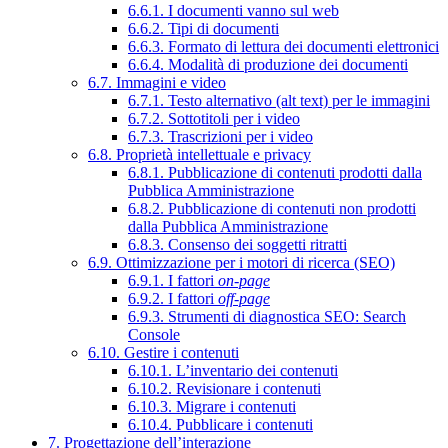
6.6.1. I documenti vanno sul web
6.6.2. Tipi di documenti
6.6.3. Formato di lettura dei documenti elettronici
6.6.4. Modalità di produzione dei documenti
6.7. Immagini e video
6.7.1. Testo alternativo (alt text) per le immagini
6.7.2. Sottotitoli per i video
6.7.3. Trascrizioni per i video
6.8. Proprietà intellettuale e privacy
6.8.1. Pubblicazione di contenuti prodotti dalla
Pubblica Amministrazione
6.8.2. Pubblicazione di contenuti non prodotti
dalla Pubblica Amministrazione
6.8.3. Consenso dei soggetti ritratti
6.9. Ottimizzazione per i motori di ricerca (SEO)
6.9.1. I fattori
on-page
6.9.2. I fattori
off-page
6.9.3. Strumenti di diagnostica SEO: Search
Console
6.10. Gestire i contenuti
6.10.1. L’inventario dei contenuti
6.10.2. Revisionare i contenuti
6.10.3. Migrare i contenuti
6.10.4. Pubblicare i contenuti
7. Progettazione dell’interazione