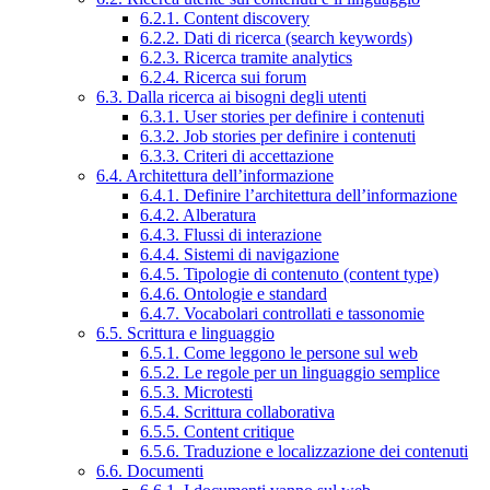
6.2.1. Content discovery
6.2.2. Dati di ricerca (search keywords)
6.2.3. Ricerca tramite analytics
6.2.4. Ricerca sui forum
6.3. Dalla ricerca ai bisogni degli utenti
6.3.1. User stories per definire i contenuti
6.3.2. Job stories per definire i contenuti
6.3.3. Criteri di accettazione
6.4. Architettura dell’informazione
6.4.1. Definire l’architettura dell’informazione
6.4.2. Alberatura
6.4.3. Flussi di interazione
6.4.4. Sistemi di navigazione
6.4.5. Tipologie di contenuto (content type)
6.4.6. Ontologie e standard
6.4.7. Vocabolari controllati e tassonomie
6.5. Scrittura e linguaggio
6.5.1. Come leggono le persone sul web
6.5.2. Le regole per un linguaggio semplice
6.5.3. Microtesti
6.5.4. Scrittura collaborativa
6.5.5. Content critique
6.5.6. Traduzione e localizzazione dei contenuti
6.6. Documenti