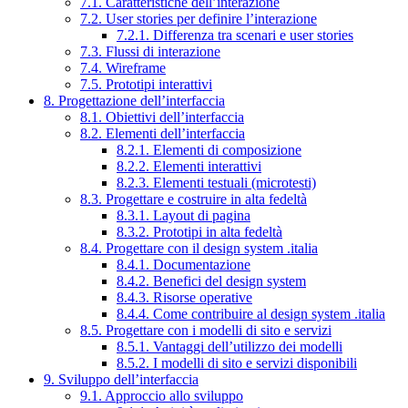
7.1. Caratteristiche dell’interazione
7.2. User stories per definire l’interazione
7.2.1. Differenza tra scenari e user stories
7.3. Flussi di interazione
7.4. Wireframe
7.5. Prototipi interattivi
8. Progettazione dell’interfaccia
8.1. Obiettivi dell’interfaccia
8.2. Elementi dell’interfaccia
8.2.1. Elementi di composizione
8.2.2. Elementi interattivi
8.2.3. Elementi testuali (microtesti)
8.3. Progettare e costruire in alta fedeltà
8.3.1. Layout di pagina
8.3.2. Prototipi in alta fedeltà
8.4. Progettare con il design system .italia
8.4.1. Documentazione
8.4.2. Benefici del design system
8.4.3. Risorse operative
8.4.4. Come contribuire al design system .italia
8.5. Progettare con i modelli di sito e servizi
8.5.1. Vantaggi dell’utilizzo dei modelli
8.5.2. I modelli di sito e servizi disponibili
9. Sviluppo dell’interfaccia
9.1. Approccio allo sviluppo