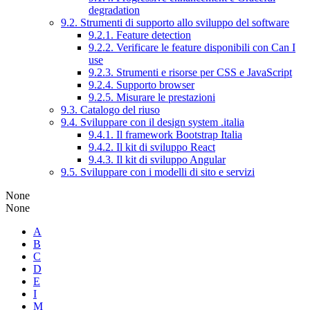
degradation
9.2. Strumenti di supporto allo sviluppo del software
9.2.1. Feature detection
9.2.2. Verificare le feature disponibili con Can I
use
9.2.3. Strumenti e risorse per CSS e JavaScript
9.2.4. Supporto browser
9.2.5. Misurare le prestazioni
9.3. Catalogo del riuso
9.4. Sviluppare con il design system .italia
9.4.1. Il framework Bootstrap Italia
9.4.2. Il kit di sviluppo React
9.4.3. Il kit di sviluppo Angular
9.5. Sviluppare con i modelli di sito e servizi
None
None
A
B
C
D
E
I
M