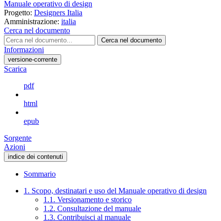
Manuale operativo di design
Progetto:
Designers Italia
Amministrazione:
italia
Cerca nel documento
Cerca nel documento
Informazioni
versione-corrente
Scarica
pdf
html
epub
Sorgente
Azioni
indice dei contenuti
Sommario
1. Scopo, destinatari e uso del Manuale operativo di design
1.1. Versionamento e storico
1.2. Consultazione del manuale
1.3. Contribuisci al manuale