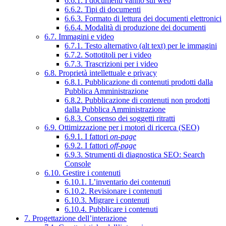
6.6.1. I documenti vanno sul web
6.6.2. Tipi di documenti
6.6.3. Formato di lettura dei documenti elettronici
6.6.4. Modalità di produzione dei documenti
6.7. Immagini e video
6.7.1. Testo alternativo (alt text) per le immagini
6.7.2. Sottotitoli per i video
6.7.3. Trascrizioni per i video
6.8. Proprietà intellettuale e privacy
6.8.1. Pubblicazione di contenuti prodotti dalla
Pubblica Amministrazione
6.8.2. Pubblicazione di contenuti non prodotti
dalla Pubblica Amministrazione
6.8.3. Consenso dei soggetti ritratti
6.9. Ottimizzazione per i motori di ricerca (SEO)
6.9.1. I fattori
on-page
6.9.2. I fattori
off-page
6.9.3. Strumenti di diagnostica SEO: Search
Console
6.10. Gestire i contenuti
6.10.1. L’inventario dei contenuti
6.10.2. Revisionare i contenuti
6.10.3. Migrare i contenuti
6.10.4. Pubblicare i contenuti
7. Progettazione dell’interazione