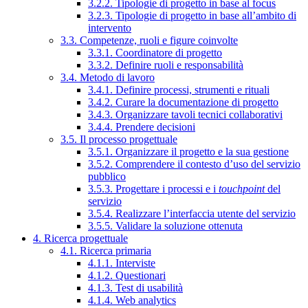
3.2.2. Tipologie di progetto in base al focus
3.2.3. Tipologie di progetto in base all’ambito di
intervento
3.3. Competenze, ruoli e figure coinvolte
3.3.1. Coordinatore di progetto
3.3.2. Definire ruoli e responsabilità
3.4. Metodo di lavoro
3.4.1. Definire processi, strumenti e rituali
3.4.2. Curare la documentazione di progetto
3.4.3. Organizzare tavoli tecnici collaborativi
3.4.4. Prendere decisioni
3.5. Il processo progettuale
3.5.1. Organizzare il progetto e la sua gestione
3.5.2. Comprendere il contesto d’uso del servizio
pubblico
3.5.3. Progettare i processi e i
touchpoint
del
servizio
3.5.4. Realizzare l’interfaccia utente del servizio
3.5.5. Validare la soluzione ottenuta
4. Ricerca progettuale
4.1. Ricerca primaria
4.1.1. Interviste
4.1.2. Questionari
4.1.3. Test di usabilità
4.1.4. Web analytics