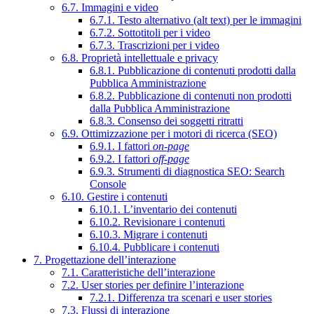
6.7. Immagini e video
6.7.1. Testo alternativo (alt text) per le immagini
6.7.2. Sottotitoli per i video
6.7.3. Trascrizioni per i video
6.8. Proprietà intellettuale e privacy
6.8.1. Pubblicazione di contenuti prodotti dalla
Pubblica Amministrazione
6.8.2. Pubblicazione di contenuti non prodotti
dalla Pubblica Amministrazione
6.8.3. Consenso dei soggetti ritratti
6.9. Ottimizzazione per i motori di ricerca (SEO)
6.9.1. I fattori
on-page
6.9.2. I fattori
off-page
6.9.3. Strumenti di diagnostica SEO: Search
Console
6.10. Gestire i contenuti
6.10.1. L’inventario dei contenuti
6.10.2. Revisionare i contenuti
6.10.3. Migrare i contenuti
6.10.4. Pubblicare i contenuti
7. Progettazione dell’interazione
7.1. Caratteristiche dell’interazione
7.2. User stories per definire l’interazione
7.2.1. Differenza tra scenari e user stories
7.3. Flussi di interazione