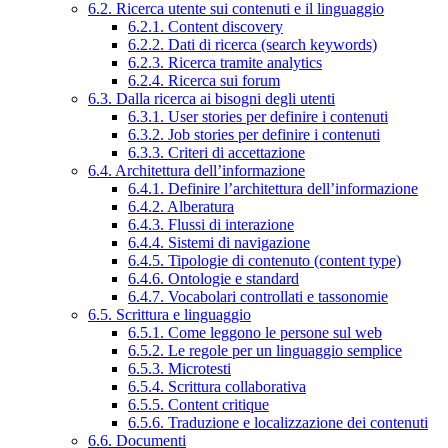
6.2. Ricerca utente sui contenuti e il linguaggio
6.2.1. Content discovery
6.2.2. Dati di ricerca (search keywords)
6.2.3. Ricerca tramite analytics
6.2.4. Ricerca sui forum
6.3. Dalla ricerca ai bisogni degli utenti
6.3.1. User stories per definire i contenuti
6.3.2. Job stories per definire i contenuti
6.3.3. Criteri di accettazione
6.4. Architettura dell’informazione
6.4.1. Definire l’architettura dell’informazione
6.4.2. Alberatura
6.4.3. Flussi di interazione
6.4.4. Sistemi di navigazione
6.4.5. Tipologie di contenuto (content type)
6.4.6. Ontologie e standard
6.4.7. Vocabolari controllati e tassonomie
6.5. Scrittura e linguaggio
6.5.1. Come leggono le persone sul web
6.5.2. Le regole per un linguaggio semplice
6.5.3. Microtesti
6.5.4. Scrittura collaborativa
6.5.5. Content critique
6.5.6. Traduzione e localizzazione dei contenuti
6.6. Documenti