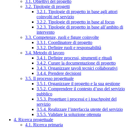
3.1. Obiettivi del progetto
3.2. Tipologie di progetti
3.2.1. Tipologie di progetto in base agli attori
coinvolti nel servizio
3.2.2. Tipologie di progetto in base al focus
3.2.3. Tipologie di progetto in base all’ambito di
intervento
3.3. Competenze, ruoli e figure coinvolte
3.3.1. Coordinatore di progetto
3.3.2. Definire ruoli e responsabilità
3.4. Metodo di lavoro
3.4.1. Definire processi, strumenti e rituali
3.4.2. Curare la documentazione di progetto
3.4.3. Organizzare tavoli tecnici collaborativi
3.4.4. Prendere decisioni
3.5. Il processo progettuale
3.5.1. Organizzare il progetto e la sua gestione
3.5.2. Comprendere il contesto d’uso del servizio
pubblico
3.5.3. Progettare i processi e i
touchpoint
del
servizio
3.5.4. Realizzare l’interfaccia utente del servizio
3.5.5. Validare la soluzione ottenuta
4. Ricerca progettuale
4.1. Ricerca primaria