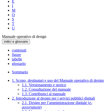
E
I
M
O
S
T
U
Manuale operativo di design
indici e glossario
contenuti
figure
tabelle
glossario
Sommario
1. Scopo, destinatari e uso del Manuale operativo di design
1.1. Versionamento e storico
1.2. Consultazione del manuale
1.3. Contribuisci al manuale
2. Introduzione al design per i servizi pubblici digitali
2.1. Design per l’amministrazione digitale (
e-
government
)