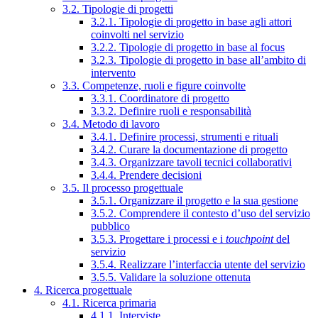
3.2. Tipologie di progetti
3.2.1. Tipologie di progetto in base agli attori
coinvolti nel servizio
3.2.2. Tipologie di progetto in base al focus
3.2.3. Tipologie di progetto in base all’ambito di
intervento
3.3. Competenze, ruoli e figure coinvolte
3.3.1. Coordinatore di progetto
3.3.2. Definire ruoli e responsabilità
3.4. Metodo di lavoro
3.4.1. Definire processi, strumenti e rituali
3.4.2. Curare la documentazione di progetto
3.4.3. Organizzare tavoli tecnici collaborativi
3.4.4. Prendere decisioni
3.5. Il processo progettuale
3.5.1. Organizzare il progetto e la sua gestione
3.5.2. Comprendere il contesto d’uso del servizio
pubblico
3.5.3. Progettare i processi e i
touchpoint
del
servizio
3.5.4. Realizzare l’interfaccia utente del servizio
3.5.5. Validare la soluzione ottenuta
4. Ricerca progettuale
4.1. Ricerca primaria
4.1.1. Interviste