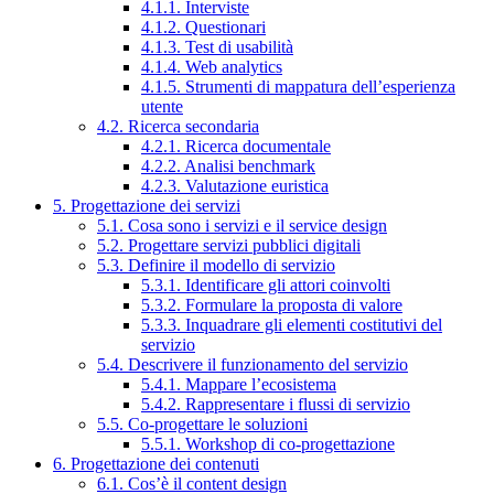
4.1.1. Interviste
4.1.2. Questionari
4.1.3. Test di usabilità
4.1.4. Web analytics
4.1.5. Strumenti di mappatura dell’esperienza
utente
4.2. Ricerca secondaria
4.2.1. Ricerca documentale
4.2.2. Analisi benchmark
4.2.3. Valutazione euristica
5. Progettazione dei servizi
5.1. Cosa sono i servizi e il service design
5.2. Progettare servizi pubblici digitali
5.3. Definire il modello di servizio
5.3.1. Identificare gli attori coinvolti
5.3.2. Formulare la proposta di valore
5.3.3. Inquadrare gli elementi costitutivi del
servizio
5.4. Descrivere il funzionamento del servizio
5.4.1. Mappare l’ecosistema
5.4.2. Rappresentare i flussi di servizio
5.5. Co-progettare le soluzioni
5.5.1. Workshop di co-progettazione
6. Progettazione dei contenuti
6.1. Cos’è il content design