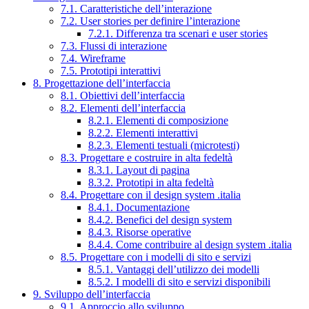
7.1. Caratteristiche dell’interazione
7.2. User stories per definire l’interazione
7.2.1. Differenza tra scenari e user stories
7.3. Flussi di interazione
7.4. Wireframe
7.5. Prototipi interattivi
8. Progettazione dell’interfaccia
8.1. Obiettivi dell’interfaccia
8.2. Elementi dell’interfaccia
8.2.1. Elementi di composizione
8.2.2. Elementi interattivi
8.2.3. Elementi testuali (microtesti)
8.3. Progettare e costruire in alta fedeltà
8.3.1. Layout di pagina
8.3.2. Prototipi in alta fedeltà
8.4. Progettare con il design system .italia
8.4.1. Documentazione
8.4.2. Benefici del design system
8.4.3. Risorse operative
8.4.4. Come contribuire al design system .italia
8.5. Progettare con i modelli di sito e servizi
8.5.1. Vantaggi dell’utilizzo dei modelli
8.5.2. I modelli di sito e servizi disponibili
9. Sviluppo dell’interfaccia
9.1. Approccio allo sviluppo