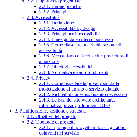
2.2. L’approccio progettuale
2.2.1. Buone pratiche
2.2.2. Principi
2.3. Accessibilità
2.3.1. Definizione
2.3.2. Accessibilità by design
2.3.3. Principi per l’accessibilità
2.3.4. Linee guida e criteri di successo
2.3.5. Come rilasciare una dichiarazione di
accessibilità
2.3.6. Meccanismo di feedback e procedura di
attuazione
2.3.7. Obiettivi accessibilità
2.3.8. Normativa e approfondimenti
2.4. Privacy
2.4.1. Come rispettare la privacy sin dalla
progettazione di un sito o servizio digitale
2.4.2. Richiedi il consenso quando necessario
2.4.3. Le basi del sito web: architettura,
informativa privacy, riferimenti DPO
3. Pianificazione, gestione e strategia
3.1. Obiettivi del progetto
3.2. Tipologie di progetti
3.2.1. Tipologie di progetto in base agli attori
coinvolti nel servizio