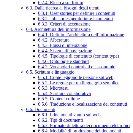
6.2.4. Ricerca sui forum
6.3. Dalla ricerca ai bisogni degli utenti
6.3.1. User stories per definire i contenuti
6.3.2. Job stories per definire i contenuti
6.3.3. Criteri di accettazione
6.4. Architettura dell’informazione
6.4.1. Definire l’architettura dell’informazione
6.4.2. Alberatura
6.4.3. Flussi di interazione
6.4.4. Sistemi di navigazione
6.4.5. Tipologie di contenuto (content type)
6.4.6. Ontologie e standard
6.4.7. Vocabolari controllati e tassonomie
6.5. Scrittura e linguaggio
6.5.1. Come leggono le persone sul web
6.5.2. Le regole per un linguaggio semplice
6.5.3. Microtesti
6.5.4. Scrittura collaborativa
6.5.5. Content critique
6.5.6. Traduzione e localizzazione dei contenuti
6.6. Documenti
6.6.1. I documenti vanno sul web
6.6.2. Tipi di documenti
6.6.3. Formato di lettura dei documenti elettronici
6.6.4. Modalità di produzione dei documenti