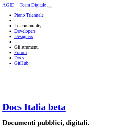
AGID
+
Team Digitale
Piano Triennale
Le community
Developers
Designers
Gli strumenti
Forum
Docs
GitHub
Docs Italia
beta
Documenti pubblici, digitali.