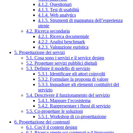
4.1.2. Questionari
4.1.3. Test di usabilità
4.1.4. Web analytics
4.1.5. Strumenti di mappatura dell’esperienza
utente
4.2. Ricerca secondaria
4.2.1. Ricerca documentale
4.2.2. Analisi benchmark
4.2.3. Valutazione euristica
5. Progettazione dei servizi
5.1. Cosa sono i servizi e il service design
5.2. Progettare servizi pubblici digitali
5.3. Definire il modello di servizio
5.3.1. Identificare gli attori coinvolti
5.3.2. Formulare la proposta di valore
5.3.3. Inquadrare gli elementi costitutivi del
servizio
5.4. Descrivere il funzionamento del servizio
5.4.1. Mappare l’ecosistema
5.4.2. Rappresentare i flussi di servizio
5.5. Co-progettare le soluzioni
5.5.1. Workshop di co-progettazione
6. Progettazione dei contenuti
6.1. Cos’è il content design
6.2. Ricerca utente sui contenuti e il linguaggio