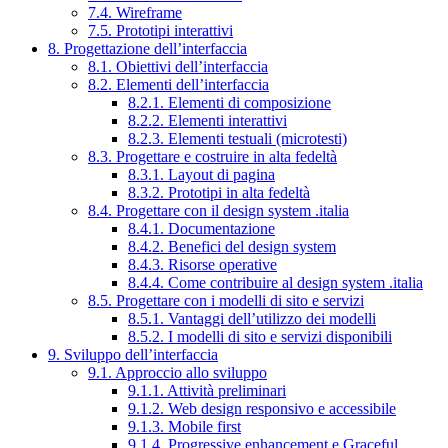
7.4. Wireframe
7.5. Prototipi interattivi
8. Progettazione dell’interfaccia
8.1. Obiettivi dell’interfaccia
8.2. Elementi dell’interfaccia
8.2.1. Elementi di composizione
8.2.2. Elementi interattivi
8.2.3. Elementi testuali (microtesti)
8.3. Progettare e costruire in alta fedeltà
8.3.1. Layout di pagina
8.3.2. Prototipi in alta fedeltà
8.4. Progettare con il design system .italia
8.4.1. Documentazione
8.4.2. Benefici del design system
8.4.3. Risorse operative
8.4.4. Come contribuire al design system .italia
8.5. Progettare con i modelli di sito e servizi
8.5.1. Vantaggi dell’utilizzo dei modelli
8.5.2. I modelli di sito e servizi disponibili
9. Sviluppo dell’interfaccia
9.1. Approccio allo sviluppo
9.1.1. Attività preliminari
9.1.2. Web design responsivo e accessibile
9.1.3. Mobile first
9.1.4. Progressive enhancement e Graceful