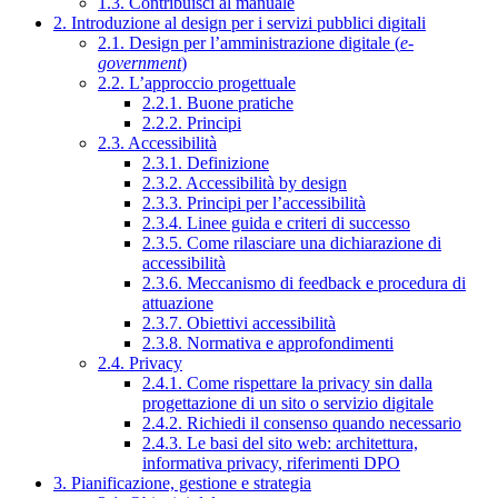
1.3. Contribuisci al manuale
2. Introduzione al design per i servizi pubblici digitali
2.1. Design per l’amministrazione digitale (
e-
government
)
2.2. L’approccio progettuale
2.2.1. Buone pratiche
2.2.2. Principi
2.3. Accessibilità
2.3.1. Definizione
2.3.2. Accessibilità by design
2.3.3. Principi per l’accessibilità
2.3.4. Linee guida e criteri di successo
2.3.5. Come rilasciare una dichiarazione di
accessibilità
2.3.6. Meccanismo di feedback e procedura di
attuazione
2.3.7. Obiettivi accessibilità
2.3.8. Normativa e approfondimenti
2.4. Privacy
2.4.1. Come rispettare la privacy sin dalla
progettazione di un sito o servizio digitale
2.4.2. Richiedi il consenso quando necessario
2.4.3. Le basi del sito web: architettura,
informativa privacy, riferimenti DPO
3. Pianificazione, gestione e strategia