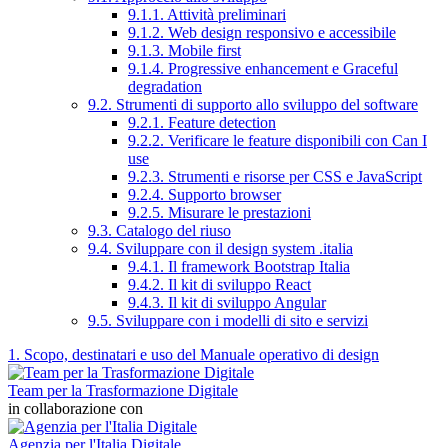
9.1.1. Attività preliminari
9.1.2. Web design responsivo e accessibile
9.1.3. Mobile first
9.1.4. Progressive enhancement e Graceful
degradation
9.2. Strumenti di supporto allo sviluppo del software
9.2.1. Feature detection
9.2.2. Verificare le feature disponibili con Can I
use
9.2.3. Strumenti e risorse per CSS e JavaScript
9.2.4. Supporto browser
9.2.5. Misurare le prestazioni
9.3. Catalogo del riuso
9.4. Sviluppare con il design system .italia
9.4.1. Il framework Bootstrap Italia
9.4.2. Il kit di sviluppo React
9.4.3. Il kit di sviluppo Angular
9.5. Sviluppare con i modelli di sito e servizi
1. Scopo, destinatari e uso del Manuale operativo di design
Team per la Trasformazione Digitale
in collaborazione con
Agenzia per l'Italia Digitale