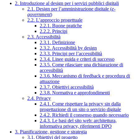
2. Introduzione al design per i servizi pubblici digitali
2.1. Design per l’amministrazione digitale (
e-
government
)
2.2. L’approccio progettuale
2.2.1. Buone pratiche
2.2.2. Principi
2.3. Accessibilità
2.3.1. Definizione
2.3.2. Accessibilità by design
2.3.3. Principi per l’accessibilità
2.3.4. Linee guida e criteri di successo
2.3.5. Come rilasciare una dichiarazione di
accessibilità
2.3.6. Meccanismo di feedback e procedura di
attuazione
2.3.7. Obiettivi accessibilità
2.3.8. Normativa e approfondimenti
2.4. Privacy
2.4.1. Come rispettare la privacy sin dalla
progettazione di un sito o servizio digitale
2.4.2. Richiedi il consenso quando necessario
2.4.3. Le basi del sito web: architettura,
informativa privacy, riferimenti DPO
3. Pianificazione, gestione e strategia
3.1. Obiettivi del progetto