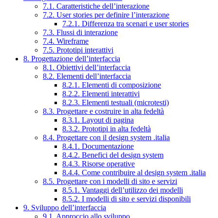
7.1. Caratteristiche dell’interazione
7.2. User stories per definire l’interazione
7.2.1. Differenza tra scenari e user stories
7.3. Flussi di interazione
7.4. Wireframe
7.5. Prototipi interattivi
8. Progettazione dell’interfaccia
8.1. Obiettivi dell’interfaccia
8.2. Elementi dell’interfaccia
8.2.1. Elementi di composizione
8.2.2. Elementi interattivi
8.2.3. Elementi testuali (microtesti)
8.3. Progettare e costruire in alta fedeltà
8.3.1. Layout di pagina
8.3.2. Prototipi in alta fedeltà
8.4. Progettare con il design system .italia
8.4.1. Documentazione
8.4.2. Benefici del design system
8.4.3. Risorse operative
8.4.4. Come contribuire al design system .italia
8.5. Progettare con i modelli di sito e servizi
8.5.1. Vantaggi dell’utilizzo dei modelli
8.5.2. I modelli di sito e servizi disponibili
9. Sviluppo dell’interfaccia
9.1. Approccio allo sviluppo