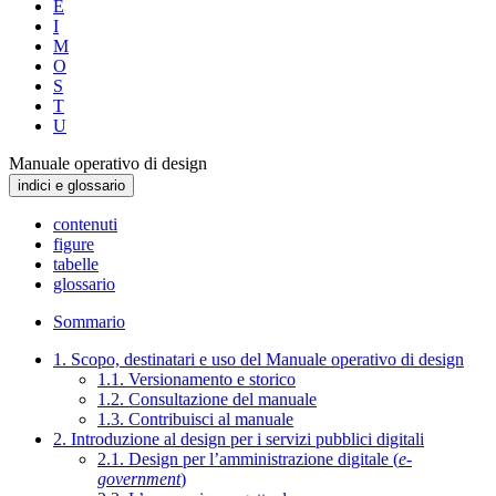
E
I
M
O
S
T
U
Manuale operativo di design
indici e glossario
contenuti
figure
tabelle
glossario
Sommario
1. Scopo, destinatari e uso del Manuale operativo di design
1.1. Versionamento e storico
1.2. Consultazione del manuale
1.3. Contribuisci al manuale
2. Introduzione al design per i servizi pubblici digitali
2.1. Design per l’amministrazione digitale (
e-
government
)