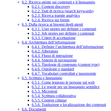
6.2. Ricerca utente sui contenuti e il linguaggio
6.2.1. Content discovery
6.2.2. Dati di ricerca (search keywords)
6.2.3. Ricerca tramite analytics
6.2.4. Ricerca sui forum
6.3. Dalla ricerca ai bisogni degli utenti
6.3.1. User stories per definire i contenuti
6.3.2. Job stories per definire i contenuti
6.3.3. Criteri di accettazione
6.4. Architettura dell’informazione
6.4.1. Definire l’architettura dell’informazione
6.4.2. Alberatura
6.4.3. Flussi di interazione
6.4.4. Sistemi di navigazione
6.4.5. Tipologie di contenuto (content type)
6.4.6. Ontologie e standard
6.4.7. Vocabolari controllati e tassonomie
6.5. Scrittura e linguaggio
6.5.1. Come leggono le persone sul web
6.5.2. Le regole per un linguaggio semplice
6.5.3. Microtesti
6.5.4. Scrittura collaborativa
6.5.5. Content critique
6.5.6. Traduzione e localizzazione dei contenuti
6.6. Documenti