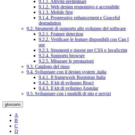
9.1.1. Attività preliminari
9.1.2. Web design responsivo e accessibile
9.1.3. Mobile first
9.1.4. Progressive enhancement e Graceful
degradation
9.2. Strumenti di supporto allo sviluppo del software
9.2.1. Feature detection
9.2.2. Verificare le feature disponibili con Can I
use
9.2.3. Strumenti e risorse per CSS e JavaScript
9.2.4. Supporto browser
9.2.5. Misurare le prestazioni
9.3. Catalogo del riuso
9.4. Sviluppare con il design system .italia
9.4.1. Il framework Bootstrap Italia
9.4.2. Il kit di sviluppo React
9.4.3. Il kit di sviluppo Angular
9.5. Sviluppare con i modelli di sito e servizi
glossario
A
B
C
D