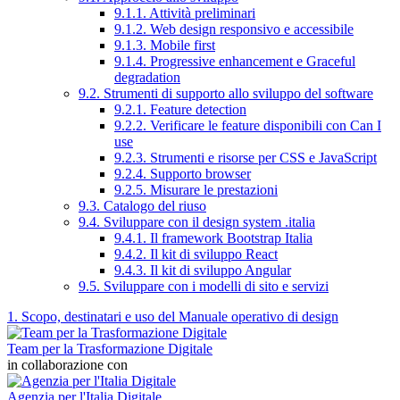
9.1.1. Attività preliminari
9.1.2. Web design responsivo e accessibile
9.1.3. Mobile first
9.1.4. Progressive enhancement e Graceful
degradation
9.2. Strumenti di supporto allo sviluppo del software
9.2.1. Feature detection
9.2.2. Verificare le feature disponibili con Can I
use
9.2.3. Strumenti e risorse per CSS e JavaScript
9.2.4. Supporto browser
9.2.5. Misurare le prestazioni
9.3. Catalogo del riuso
9.4. Sviluppare con il design system .italia
9.4.1. Il framework Bootstrap Italia
9.4.2. Il kit di sviluppo React
9.4.3. Il kit di sviluppo Angular
9.5. Sviluppare con i modelli di sito e servizi
1. Scopo, destinatari e uso del Manuale operativo di design
Team per la Trasformazione Digitale
in collaborazione con
Agenzia per l'Italia Digitale