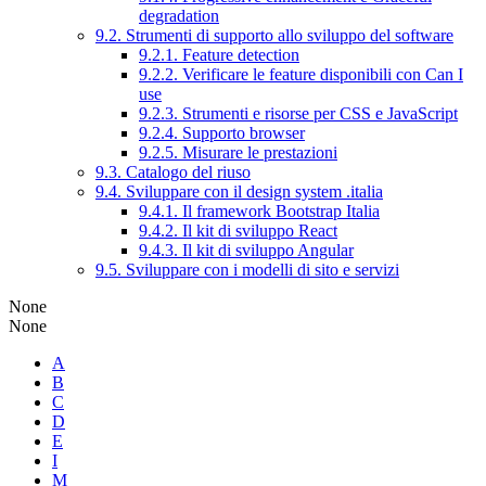
degradation
9.2. Strumenti di supporto allo sviluppo del software
9.2.1. Feature detection
9.2.2. Verificare le feature disponibili con Can I
use
9.2.3. Strumenti e risorse per CSS e JavaScript
9.2.4. Supporto browser
9.2.5. Misurare le prestazioni
9.3. Catalogo del riuso
9.4. Sviluppare con il design system .italia
9.4.1. Il framework Bootstrap Italia
9.4.2. Il kit di sviluppo React
9.4.3. Il kit di sviluppo Angular
9.5. Sviluppare con i modelli di sito e servizi
None
None
A
B
C
D
E
I
M