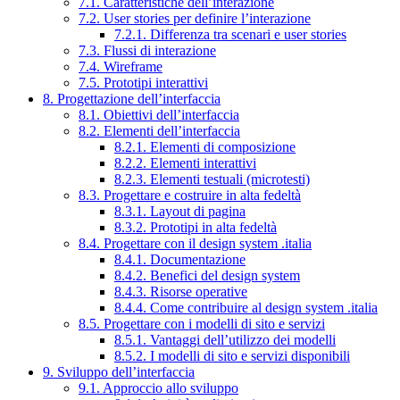
7.1. Caratteristiche dell’interazione
7.2. User stories per definire l’interazione
7.2.1. Differenza tra scenari e user stories
7.3. Flussi di interazione
7.4. Wireframe
7.5. Prototipi interattivi
8. Progettazione dell’interfaccia
8.1. Obiettivi dell’interfaccia
8.2. Elementi dell’interfaccia
8.2.1. Elementi di composizione
8.2.2. Elementi interattivi
8.2.3. Elementi testuali (microtesti)
8.3. Progettare e costruire in alta fedeltà
8.3.1. Layout di pagina
8.3.2. Prototipi in alta fedeltà
8.4. Progettare con il design system .italia
8.4.1. Documentazione
8.4.2. Benefici del design system
8.4.3. Risorse operative
8.4.4. Come contribuire al design system .italia
8.5. Progettare con i modelli di sito e servizi
8.5.1. Vantaggi dell’utilizzo dei modelli
8.5.2. I modelli di sito e servizi disponibili
9. Sviluppo dell’interfaccia
9.1. Approccio allo sviluppo