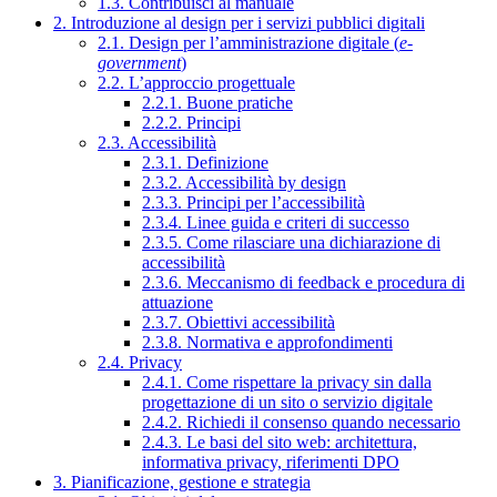
1.3. Contribuisci al manuale
2. Introduzione al design per i servizi pubblici digitali
2.1. Design per l’amministrazione digitale (
e-
government
)
2.2. L’approccio progettuale
2.2.1. Buone pratiche
2.2.2. Principi
2.3. Accessibilità
2.3.1. Definizione
2.3.2. Accessibilità by design
2.3.3. Principi per l’accessibilità
2.3.4. Linee guida e criteri di successo
2.3.5. Come rilasciare una dichiarazione di
accessibilità
2.3.6. Meccanismo di feedback e procedura di
attuazione
2.3.7. Obiettivi accessibilità
2.3.8. Normativa e approfondimenti
2.4. Privacy
2.4.1. Come rispettare la privacy sin dalla
progettazione di un sito o servizio digitale
2.4.2. Richiedi il consenso quando necessario
2.4.3. Le basi del sito web: architettura,
informativa privacy, riferimenti DPO
3. Pianificazione, gestione e strategia