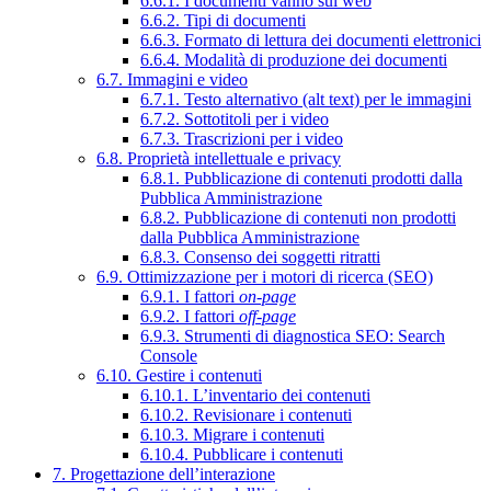
6.6.1. I documenti vanno sul web
6.6.2. Tipi di documenti
6.6.3. Formato di lettura dei documenti elettronici
6.6.4. Modalità di produzione dei documenti
6.7. Immagini e video
6.7.1. Testo alternativo (alt text) per le immagini
6.7.2. Sottotitoli per i video
6.7.3. Trascrizioni per i video
6.8. Proprietà intellettuale e privacy
6.8.1. Pubblicazione di contenuti prodotti dalla
Pubblica Amministrazione
6.8.2. Pubblicazione di contenuti non prodotti
dalla Pubblica Amministrazione
6.8.3. Consenso dei soggetti ritratti
6.9. Ottimizzazione per i motori di ricerca (SEO)
6.9.1. I fattori
on-page
6.9.2. I fattori
off-page
6.9.3. Strumenti di diagnostica SEO: Search
Console
6.10. Gestire i contenuti
6.10.1. L’inventario dei contenuti
6.10.2. Revisionare i contenuti
6.10.3. Migrare i contenuti
6.10.4. Pubblicare i contenuti
7. Progettazione dell’interazione