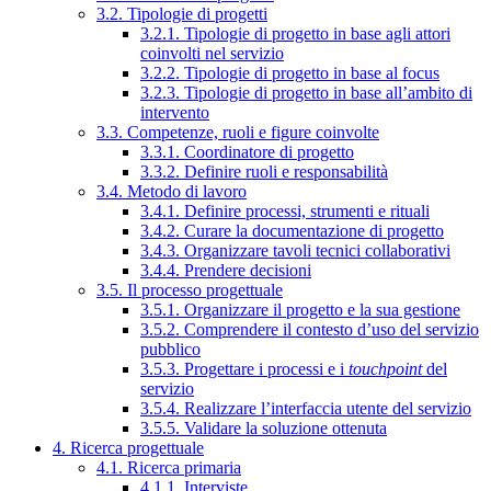
3.2. Tipologie di progetti
3.2.1. Tipologie di progetto in base agli attori
coinvolti nel servizio
3.2.2. Tipologie di progetto in base al focus
3.2.3. Tipologie di progetto in base all’ambito di
intervento
3.3. Competenze, ruoli e figure coinvolte
3.3.1. Coordinatore di progetto
3.3.2. Definire ruoli e responsabilità
3.4. Metodo di lavoro
3.4.1. Definire processi, strumenti e rituali
3.4.2. Curare la documentazione di progetto
3.4.3. Organizzare tavoli tecnici collaborativi
3.4.4. Prendere decisioni
3.5. Il processo progettuale
3.5.1. Organizzare il progetto e la sua gestione
3.5.2. Comprendere il contesto d’uso del servizio
pubblico
3.5.3. Progettare i processi e i
touchpoint
del
servizio
3.5.4. Realizzare l’interfaccia utente del servizio
3.5.5. Validare la soluzione ottenuta
4. Ricerca progettuale
4.1. Ricerca primaria
4.1.1. Interviste