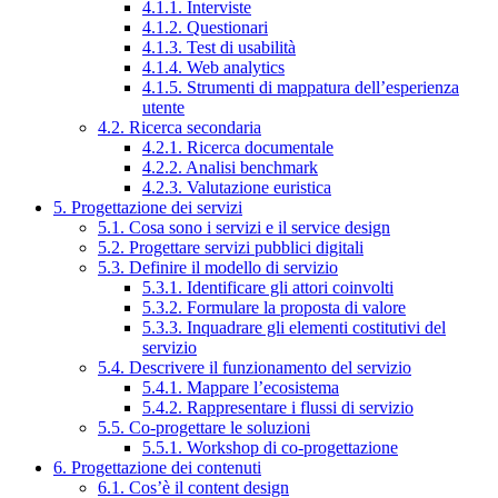
4.1.1. Interviste
4.1.2. Questionari
4.1.3. Test di usabilità
4.1.4. Web analytics
4.1.5. Strumenti di mappatura dell’esperienza
utente
4.2. Ricerca secondaria
4.2.1. Ricerca documentale
4.2.2. Analisi benchmark
4.2.3. Valutazione euristica
5. Progettazione dei servizi
5.1. Cosa sono i servizi e il service design
5.2. Progettare servizi pubblici digitali
5.3. Definire il modello di servizio
5.3.1. Identificare gli attori coinvolti
5.3.2. Formulare la proposta di valore
5.3.3. Inquadrare gli elementi costitutivi del
servizio
5.4. Descrivere il funzionamento del servizio
5.4.1. Mappare l’ecosistema
5.4.2. Rappresentare i flussi di servizio
5.5. Co-progettare le soluzioni
5.5.1. Workshop di co-progettazione
6. Progettazione dei contenuti
6.1. Cos’è il content design