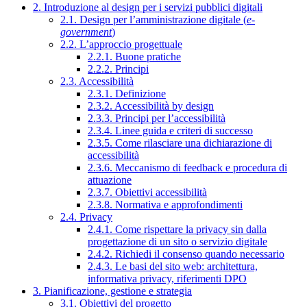
2. Introduzione al design per i servizi pubblici digitali
2.1. Design per l’amministrazione digitale (
e-
government
)
2.2. L’approccio progettuale
2.2.1. Buone pratiche
2.2.2. Principi
2.3. Accessibilità
2.3.1. Definizione
2.3.2. Accessibilità by design
2.3.3. Principi per l’accessibilità
2.3.4. Linee guida e criteri di successo
2.3.5. Come rilasciare una dichiarazione di
accessibilità
2.3.6. Meccanismo di feedback e procedura di
attuazione
2.3.7. Obiettivi accessibilità
2.3.8. Normativa e approfondimenti
2.4. Privacy
2.4.1. Come rispettare la privacy sin dalla
progettazione di un sito o servizio digitale
2.4.2. Richiedi il consenso quando necessario
2.4.3. Le basi del sito web: architettura,
informativa privacy, riferimenti DPO
3. Pianificazione, gestione e strategia
3.1. Obiettivi del progetto