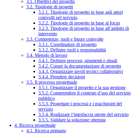
3.1. Obiettivi del progetto
3.2. Tipologie di progetti
3.2.1. Tipologie di progetto in base agli attori
coinvolti nel servizio
3.2.2. Tipologie di progetto in base al focus
3.2.3. Tipologie di progetto in base all’ambito di
intervento
3.3. Competenze, ruoli e figure coinvolte
3.3.1. Coordinatore di progetto
3.3.2. Definire ruoli e responsabilità
3.4. Metodo di lavoro
3.4.1. Definire processi, strumenti e rituali
3.4.2. Curare la documentazione di progetto
3.4.3. Organizzare tavoli tecnici collaborativi
3.4.4. Prendere decisioni
3.5. Il processo progettuale
3.5.1. Organizzare il progetto e la sua gestione
3.5.2. Comprendere il contesto d’uso del servizio
pubblico
3.5.3. Progettare i processi e i
touchpoint
del
servizio
3.5.4. Realizzare l’interfaccia utente del servizio
3.5.5. Validare la soluzione ottenuta
4. Ricerca progettuale
4.1. Ricerca primaria