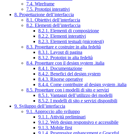
7.4. Wireframe
7.5. Prototipi interattivi
8. Progettazione dell’interfaccia
8.1. Obiettivi dell’interfaccia
8.2. Elementi dell’interfaccia
8.2.1. Elementi di composizione
8.2.2. Elementi interattivi
8.2.3. Elementi testuali (microtesti)
8.3. Progettare e costruire in alta fedeltà
8.3.1. Layout di pagina
8.3.2. Prototipi in alta fedeltà
8.4. Progettare con il design system .italia
8.4.1. Documentazione
8.4.2. Benefici del design system
8.4.3. Risorse operative
8.4.4. Come contribuire al design system .italia
8.5. Progettare con i modelli di sito e servizi
8.5.1. Vantaggi dell’utilizzo dei modelli
8.5.2. I modelli di sito e servizi disponibili
9. Sviluppo dell’interfaccia
9.1. Approccio allo sviluppo
9.1.1. Attività preliminari
9.1.2. Web design responsivo e accessibile
9.1.3. Mobile first
9.1.4. Progressive enhancement e Graceful