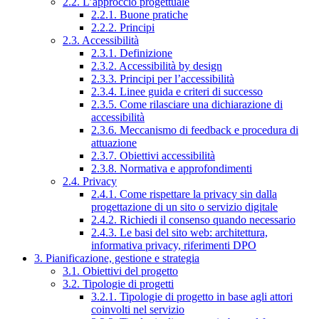
2.2. L’approccio progettuale
2.2.1. Buone pratiche
2.2.2. Principi
2.3. Accessibilità
2.3.1. Definizione
2.3.2. Accessibilità by design
2.3.3. Principi per l’accessibilità
2.3.4. Linee guida e criteri di successo
2.3.5. Come rilasciare una dichiarazione di
accessibilità
2.3.6. Meccanismo di feedback e procedura di
attuazione
2.3.7. Obiettivi accessibilità
2.3.8. Normativa e approfondimenti
2.4. Privacy
2.4.1. Come rispettare la privacy sin dalla
progettazione di un sito o servizio digitale
2.4.2. Richiedi il consenso quando necessario
2.4.3. Le basi del sito web: architettura,
informativa privacy, riferimenti DPO
3. Pianificazione, gestione e strategia
3.1. Obiettivi del progetto
3.2. Tipologie di progetti
3.2.1. Tipologie di progetto in base agli attori
coinvolti nel servizio