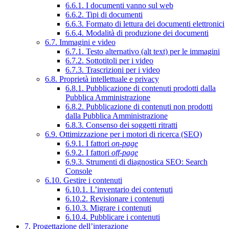
6.6.1. I documenti vanno sul web
6.6.2. Tipi di documenti
6.6.3. Formato di lettura dei documenti elettronici
6.6.4. Modalità di produzione dei documenti
6.7. Immagini e video
6.7.1. Testo alternativo (alt text) per le immagini
6.7.2. Sottotitoli per i video
6.7.3. Trascrizioni per i video
6.8. Proprietà intellettuale e privacy
6.8.1. Pubblicazione di contenuti prodotti dalla
Pubblica Amministrazione
6.8.2. Pubblicazione di contenuti non prodotti
dalla Pubblica Amministrazione
6.8.3. Consenso dei soggetti ritratti
6.9. Ottimizzazione per i motori di ricerca (SEO)
6.9.1. I fattori
on-page
6.9.2. I fattori
off-page
6.9.3. Strumenti di diagnostica SEO: Search
Console
6.10. Gestire i contenuti
6.10.1. L’inventario dei contenuti
6.10.2. Revisionare i contenuti
6.10.3. Migrare i contenuti
6.10.4. Pubblicare i contenuti
7. Progettazione dell’interazione