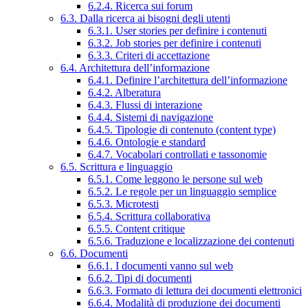
6.2.4. Ricerca sui forum
6.3. Dalla ricerca ai bisogni degli utenti
6.3.1. User stories per definire i contenuti
6.3.2. Job stories per definire i contenuti
6.3.3. Criteri di accettazione
6.4. Architettura dell’informazione
6.4.1. Definire l’architettura dell’informazione
6.4.2. Alberatura
6.4.3. Flussi di interazione
6.4.4. Sistemi di navigazione
6.4.5. Tipologie di contenuto (content type)
6.4.6. Ontologie e standard
6.4.7. Vocabolari controllati e tassonomie
6.5. Scrittura e linguaggio
6.5.1. Come leggono le persone sul web
6.5.2. Le regole per un linguaggio semplice
6.5.3. Microtesti
6.5.4. Scrittura collaborativa
6.5.5. Content critique
6.5.6. Traduzione e localizzazione dei contenuti
6.6. Documenti
6.6.1. I documenti vanno sul web
6.6.2. Tipi di documenti
6.6.3. Formato di lettura dei documenti elettronici
6.6.4. Modalità di produzione dei documenti