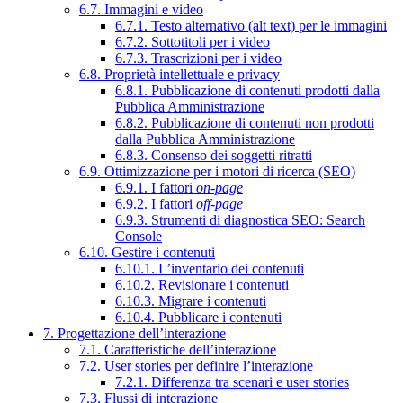
6.7. Immagini e video
6.7.1. Testo alternativo (alt text) per le immagini
6.7.2. Sottotitoli per i video
6.7.3. Trascrizioni per i video
6.8. Proprietà intellettuale e privacy
6.8.1. Pubblicazione di contenuti prodotti dalla
Pubblica Amministrazione
6.8.2. Pubblicazione di contenuti non prodotti
dalla Pubblica Amministrazione
6.8.3. Consenso dei soggetti ritratti
6.9. Ottimizzazione per i motori di ricerca (SEO)
6.9.1. I fattori
on-page
6.9.2. I fattori
off-page
6.9.3. Strumenti di diagnostica SEO: Search
Console
6.10. Gestire i contenuti
6.10.1. L’inventario dei contenuti
6.10.2. Revisionare i contenuti
6.10.3. Migrare i contenuti
6.10.4. Pubblicare i contenuti
7. Progettazione dell’interazione
7.1. Caratteristiche dell’interazione
7.2. User stories per definire l’interazione
7.2.1. Differenza tra scenari e user stories
7.3. Flussi di interazione