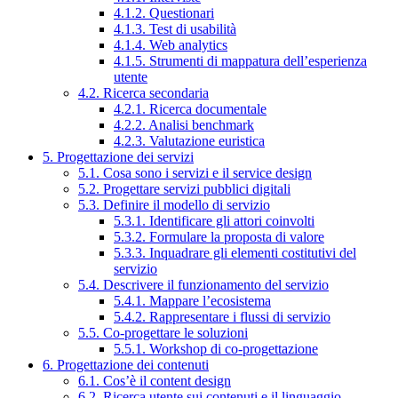
4.1.2. Questionari
4.1.3. Test di usabilità
4.1.4. Web analytics
4.1.5. Strumenti di mappatura dell’esperienza
utente
4.2. Ricerca secondaria
4.2.1. Ricerca documentale
4.2.2. Analisi benchmark
4.2.3. Valutazione euristica
5. Progettazione dei servizi
5.1. Cosa sono i servizi e il service design
5.2. Progettare servizi pubblici digitali
5.3. Definire il modello di servizio
5.3.1. Identificare gli attori coinvolti
5.3.2. Formulare la proposta di valore
5.3.3. Inquadrare gli elementi costitutivi del
servizio
5.4. Descrivere il funzionamento del servizio
5.4.1. Mappare l’ecosistema
5.4.2. Rappresentare i flussi di servizio
5.5. Co-progettare le soluzioni
5.5.1. Workshop di co-progettazione
6. Progettazione dei contenuti
6.1. Cos’è il content design
6.2. Ricerca utente sui contenuti e il linguaggio