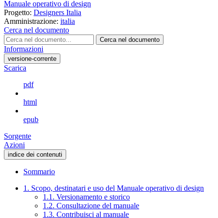
Manuale operativo di design
Progetto:
Designers Italia
Amministrazione:
italia
Cerca nel documento
Cerca nel documento
Informazioni
versione-corrente
Scarica
pdf
html
epub
Sorgente
Azioni
indice dei contenuti
Sommario
1. Scopo, destinatari e uso del Manuale operativo di design
1.1. Versionamento e storico
1.2. Consultazione del manuale
1.3. Contribuisci al manuale