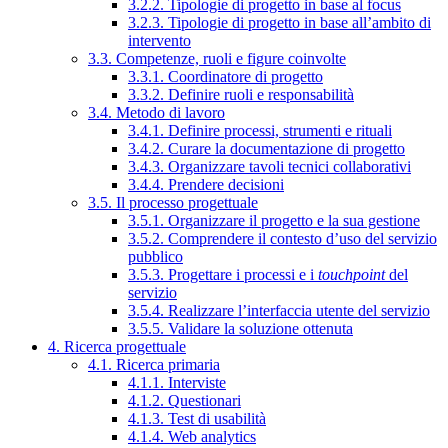
3.2.2. Tipologie di progetto in base al focus
3.2.3. Tipologie di progetto in base all’ambito di
intervento
3.3. Competenze, ruoli e figure coinvolte
3.3.1. Coordinatore di progetto
3.3.2. Definire ruoli e responsabilità
3.4. Metodo di lavoro
3.4.1. Definire processi, strumenti e rituali
3.4.2. Curare la documentazione di progetto
3.4.3. Organizzare tavoli tecnici collaborativi
3.4.4. Prendere decisioni
3.5. Il processo progettuale
3.5.1. Organizzare il progetto e la sua gestione
3.5.2. Comprendere il contesto d’uso del servizio
pubblico
3.5.3. Progettare i processi e i
touchpoint
del
servizio
3.5.4. Realizzare l’interfaccia utente del servizio
3.5.5. Validare la soluzione ottenuta
4. Ricerca progettuale
4.1. Ricerca primaria
4.1.1. Interviste
4.1.2. Questionari
4.1.3. Test di usabilità
4.1.4. Web analytics