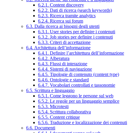
6.2.1. Content discovery
6.2.2. Dati di ricerca (search keywords)
6.2.3. Ricerca tramite analytics
6.2.4. Ricerca sui forum
6.3. Dalla ricerca ai bisogni degli utenti
6.3.1. User stories per definire i contenuti
6.3.2. Job stories per definire i contenuti
6.3.3. Criteri di accettazione
6.4. Architettura dell’informazione
6.4.1. Definire l’architettura dell’informazione
6.4.2. Alberatura
6.4.3. Flussi di interazione
6.4.4. Sistemi di navigazione
6.4.5. Tipologie di contenuto (content type)
6.4.6. Ontologie e standard
6.4.7. Vocabolari controllati e tassonomie
6.5. Scrittura e linguaggio
6.5.1. Come leggono le persone sul web
6.5.2. Le regole per un linguaggio semplice
6.5.3. Microtesti
6.5.4. Scrittura collaborativa
6.5.5. Content critique
6.5.6. Traduzione e localizzazione dei contenuti
6.6. Documenti