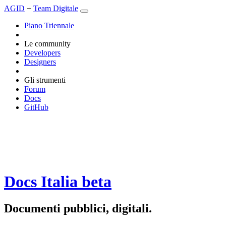
AGID
+
Team Digitale
Piano Triennale
Le community
Developers
Designers
Gli strumenti
Forum
Docs
GitHub
Docs Italia
beta
Documenti pubblici, digitali.