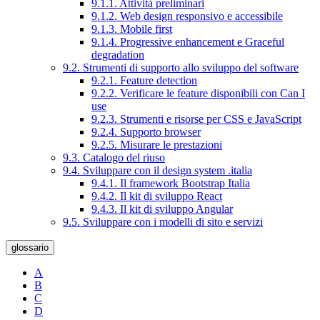
9.1.1. Attività preliminari
9.1.2. Web design responsivo e accessibile
9.1.3. Mobile first
9.1.4. Progressive enhancement e Graceful
degradation
9.2. Strumenti di supporto allo sviluppo del software
9.2.1. Feature detection
9.2.2. Verificare le feature disponibili con Can I
use
9.2.3. Strumenti e risorse per CSS e JavaScript
9.2.4. Supporto browser
9.2.5. Misurare le prestazioni
9.3. Catalogo del riuso
9.4. Sviluppare con il design system .italia
9.4.1. Il framework Bootstrap Italia
9.4.2. Il kit di sviluppo React
9.4.3. Il kit di sviluppo Angular
9.5. Sviluppare con i modelli di sito e servizi
glossario
A
B
C
D