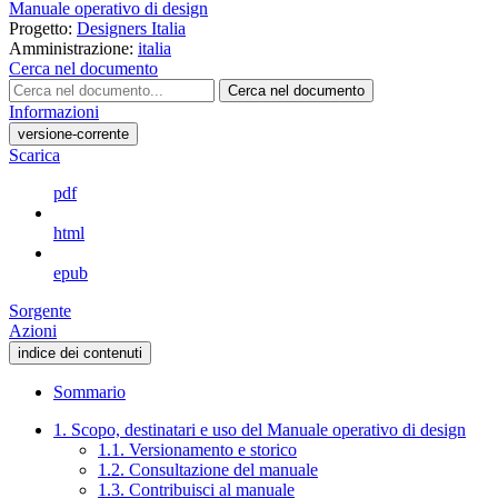
Manuale operativo di design
Progetto:
Designers Italia
Amministrazione:
italia
Cerca nel documento
Cerca nel documento
Informazioni
versione-corrente
Scarica
pdf
html
epub
Sorgente
Azioni
indice dei contenuti
Sommario
1. Scopo, destinatari e uso del Manuale operativo di design
1.1. Versionamento e storico
1.2. Consultazione del manuale
1.3. Contribuisci al manuale