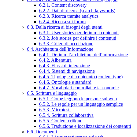
6.2.1. Content discovery
6.2.2. Dati di ricerca (search keywords)
6.2.3. Ricerca tramite analytics
6.2.4. Ricerca sui forum
6.3. Dalla ricerca ai bisogni degli utenti
6.3.1. User stories per definire i contenuti
6.3.2. Job stories per definire i contenuti
6.3.3. Criteri di accettazione
6.4. Architettura dell’informazione
6.4.1. Definire l’architettura dell’informazione
6.4.2. Alberatura
6.4.3. Flussi di interazione
6.4.4. Sistemi di navigazione
6.4.5. Tipologie di contenuto (content type)
6.4.6. Ontologie e standard
6.4.7. Vocabolari controllati e tassonomie
6.5. Scrittura e linguaggio
6.5.1. Come leggono le persone sul web
6.5.2. Le regole per un linguaggio semplice
6.5.3. Microtesti
6.5.4. Scrittura collaborativa
6.5.5. Content critique
6.5.6. Traduzione e localizzazione dei contenuti
6.6. Documenti