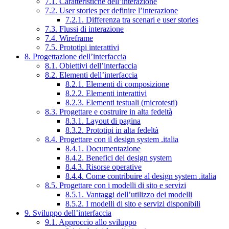
7.1. Caratteristiche dell’interazione
7.2. User stories per definire l’interazione
7.2.1. Differenza tra scenari e user stories
7.3. Flussi di interazione
7.4. Wireframe
7.5. Prototipi interattivi
8. Progettazione dell’interfaccia
8.1. Obiettivi dell’interfaccia
8.2. Elementi dell’interfaccia
8.2.1. Elementi di composizione
8.2.2. Elementi interattivi
8.2.3. Elementi testuali (microtesti)
8.3. Progettare e costruire in alta fedeltà
8.3.1. Layout di pagina
8.3.2. Prototipi in alta fedeltà
8.4. Progettare con il design system .italia
8.4.1. Documentazione
8.4.2. Benefici del design system
8.4.3. Risorse operative
8.4.4. Come contribuire al design system .italia
8.5. Progettare con i modelli di sito e servizi
8.5.1. Vantaggi dell’utilizzo dei modelli
8.5.2. I modelli di sito e servizi disponibili
9. Sviluppo dell’interfaccia
9.1. Approccio allo sviluppo