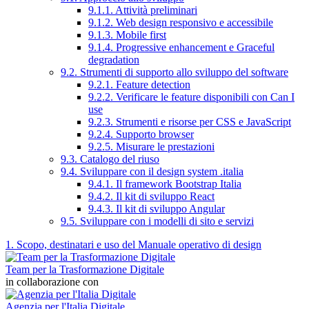
9.1.1. Attività preliminari
9.1.2. Web design responsivo e accessibile
9.1.3. Mobile first
9.1.4. Progressive enhancement e Graceful
degradation
9.2. Strumenti di supporto allo sviluppo del software
9.2.1. Feature detection
9.2.2. Verificare le feature disponibili con Can I
use
9.2.3. Strumenti e risorse per CSS e JavaScript
9.2.4. Supporto browser
9.2.5. Misurare le prestazioni
9.3. Catalogo del riuso
9.4. Sviluppare con il design system .italia
9.4.1. Il framework Bootstrap Italia
9.4.2. Il kit di sviluppo React
9.4.3. Il kit di sviluppo Angular
9.5. Sviluppare con i modelli di sito e servizi
1. Scopo, destinatari e uso del Manuale operativo di design
Team per la Trasformazione Digitale
in collaborazione con
Agenzia per l'Italia Digitale