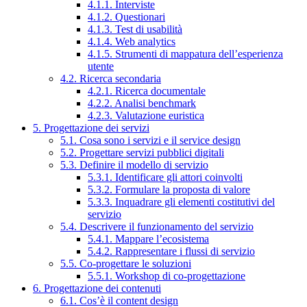
4.1.1. Interviste
4.1.2. Questionari
4.1.3. Test di usabilità
4.1.4. Web analytics
4.1.5. Strumenti di mappatura dell’esperienza
utente
4.2. Ricerca secondaria
4.2.1. Ricerca documentale
4.2.2. Analisi benchmark
4.2.3. Valutazione euristica
5. Progettazione dei servizi
5.1. Cosa sono i servizi e il service design
5.2. Progettare servizi pubblici digitali
5.3. Definire il modello di servizio
5.3.1. Identificare gli attori coinvolti
5.3.2. Formulare la proposta di valore
5.3.3. Inquadrare gli elementi costitutivi del
servizio
5.4. Descrivere il funzionamento del servizio
5.4.1. Mappare l’ecosistema
5.4.2. Rappresentare i flussi di servizio
5.5. Co-progettare le soluzioni
5.5.1. Workshop di co-progettazione
6. Progettazione dei contenuti
6.1. Cos’è il content design