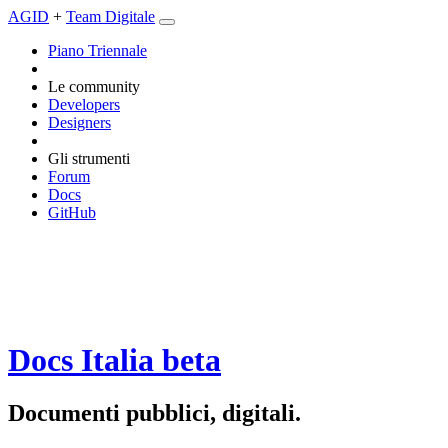
AGID
+
Team Digitale
Piano Triennale
Le community
Developers
Designers
Gli strumenti
Forum
Docs
GitHub
Docs Italia
beta
Documenti pubblici, digitali.