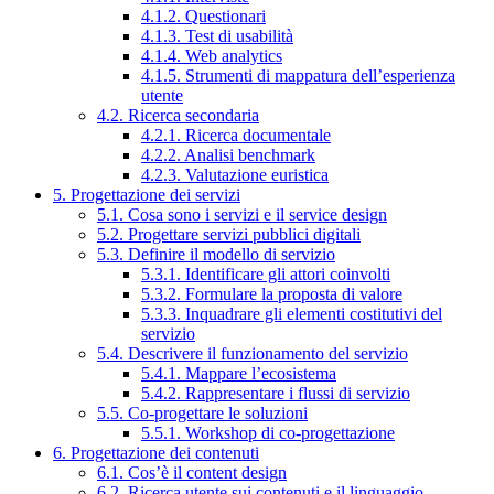
4.1.2. Questionari
4.1.3. Test di usabilità
4.1.4. Web analytics
4.1.5. Strumenti di mappatura dell’esperienza
utente
4.2. Ricerca secondaria
4.2.1. Ricerca documentale
4.2.2. Analisi benchmark
4.2.3. Valutazione euristica
5. Progettazione dei servizi
5.1. Cosa sono i servizi e il service design
5.2. Progettare servizi pubblici digitali
5.3. Definire il modello di servizio
5.3.1. Identificare gli attori coinvolti
5.3.2. Formulare la proposta di valore
5.3.3. Inquadrare gli elementi costitutivi del
servizio
5.4. Descrivere il funzionamento del servizio
5.4.1. Mappare l’ecosistema
5.4.2. Rappresentare i flussi di servizio
5.5. Co-progettare le soluzioni
5.5.1. Workshop di co-progettazione
6. Progettazione dei contenuti
6.1. Cos’è il content design
6.2. Ricerca utente sui contenuti e il linguaggio