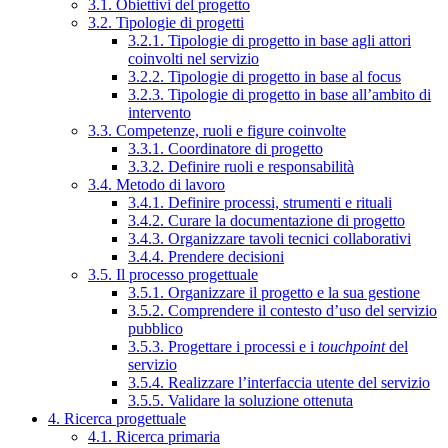
3.1. Obiettivi del progetto
3.2. Tipologie di progetti
3.2.1. Tipologie di progetto in base agli attori
coinvolti nel servizio
3.2.2. Tipologie di progetto in base al focus
3.2.3. Tipologie di progetto in base all’ambito di
intervento
3.3. Competenze, ruoli e figure coinvolte
3.3.1. Coordinatore di progetto
3.3.2. Definire ruoli e responsabilità
3.4. Metodo di lavoro
3.4.1. Definire processi, strumenti e rituali
3.4.2. Curare la documentazione di progetto
3.4.3. Organizzare tavoli tecnici collaborativi
3.4.4. Prendere decisioni
3.5. Il processo progettuale
3.5.1. Organizzare il progetto e la sua gestione
3.5.2. Comprendere il contesto d’uso del servizio
pubblico
3.5.3. Progettare i processi e i
touchpoint
del
servizio
3.5.4. Realizzare l’interfaccia utente del servizio
3.5.5. Validare la soluzione ottenuta
4. Ricerca progettuale
4.1. Ricerca primaria