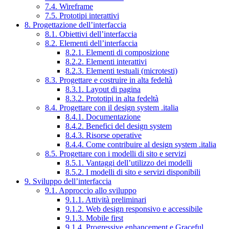
7.4. Wireframe
7.5. Prototipi interattivi
8. Progettazione dell’interfaccia
8.1. Obiettivi dell’interfaccia
8.2. Elementi dell’interfaccia
8.2.1. Elementi di composizione
8.2.2. Elementi interattivi
8.2.3. Elementi testuali (microtesti)
8.3. Progettare e costruire in alta fedeltà
8.3.1. Layout di pagina
8.3.2. Prototipi in alta fedeltà
8.4. Progettare con il design system .italia
8.4.1. Documentazione
8.4.2. Benefici del design system
8.4.3. Risorse operative
8.4.4. Come contribuire al design system .italia
8.5. Progettare con i modelli di sito e servizi
8.5.1. Vantaggi dell’utilizzo dei modelli
8.5.2. I modelli di sito e servizi disponibili
9. Sviluppo dell’interfaccia
9.1. Approccio allo sviluppo
9.1.1. Attività preliminari
9.1.2. Web design responsivo e accessibile
9.1.3. Mobile first
9.1.4. Progressive enhancement e Graceful