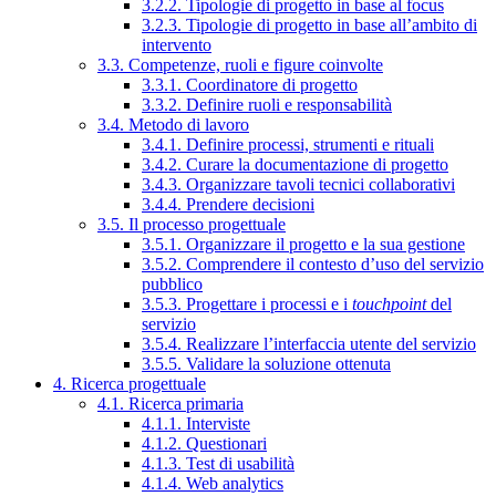
3.2.2. Tipologie di progetto in base al focus
3.2.3. Tipologie di progetto in base all’ambito di
intervento
3.3. Competenze, ruoli e figure coinvolte
3.3.1. Coordinatore di progetto
3.3.2. Definire ruoli e responsabilità
3.4. Metodo di lavoro
3.4.1. Definire processi, strumenti e rituali
3.4.2. Curare la documentazione di progetto
3.4.3. Organizzare tavoli tecnici collaborativi
3.4.4. Prendere decisioni
3.5. Il processo progettuale
3.5.1. Organizzare il progetto e la sua gestione
3.5.2. Comprendere il contesto d’uso del servizio
pubblico
3.5.3. Progettare i processi e i
touchpoint
del
servizio
3.5.4. Realizzare l’interfaccia utente del servizio
3.5.5. Validare la soluzione ottenuta
4. Ricerca progettuale
4.1. Ricerca primaria
4.1.1. Interviste
4.1.2. Questionari
4.1.3. Test di usabilità
4.1.4. Web analytics