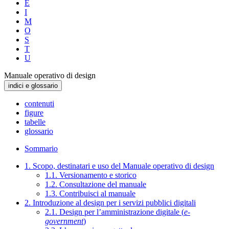
E
I
M
O
S
T
U
Manuale operativo di design
indici e glossario
contenuti
figure
tabelle
glossario
Sommario
1. Scopo, destinatari e uso del Manuale operativo di design
1.1. Versionamento e storico
1.2. Consultazione del manuale
1.3. Contribuisci al manuale
2. Introduzione al design per i servizi pubblici digitali
2.1. Design per l’amministrazione digitale (
e-
government
)