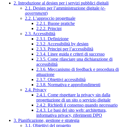
2. Introduzione al design per i servizi pubblici digitali
2.1. Design per l’amministrazione digitale (
e-
government
)
2.2. L’approccio progettuale
2.2.1. Buone pratiche
2.2.2. Principi
2.3. Accessibilità
2.3.1. Definizione
2.3.2. Accessibilità by design
2.3.3. Principi per l’accessibilità
2.3.4. Linee guida e criteri di successo
2.3.5. Come rilasciare una dichiarazione di
accessibilità
2.3.6. Meccanismo di feedback e procedura di
attuazione
2.3.7. Obiettivi accessibilità
2.3.8. Normativa e approfondimenti
2.4. Privacy
2.4.1. Come rispettare la privacy sin dalla
progettazione di un sito o servizio digitale
2.4.2. Richiedi il consenso quando necessario
2.4.3. Le basi del sito web: architettura,
informativa privacy, riferimenti DPO
3. Pianificazione, gestione e strategia
3.1. Obiettivi del progetto