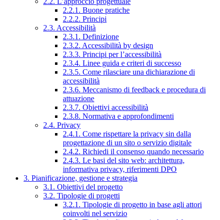
2.2. L’approccio progettuale
2.2.1. Buone pratiche
2.2.2. Principi
2.3. Accessibilità
2.3.1. Definizione
2.3.2. Accessibilità by design
2.3.3. Principi per l’accessibilità
2.3.4. Linee guida e criteri di successo
2.3.5. Come rilasciare una dichiarazione di
accessibilità
2.3.6. Meccanismo di feedback e procedura di
attuazione
2.3.7. Obiettivi accessibilità
2.3.8. Normativa e approfondimenti
2.4. Privacy
2.4.1. Come rispettare la privacy sin dalla
progettazione di un sito o servizio digitale
2.4.2. Richiedi il consenso quando necessario
2.4.3. Le basi del sito web: architettura,
informativa privacy, riferimenti DPO
3. Pianificazione, gestione e strategia
3.1. Obiettivi del progetto
3.2. Tipologie di progetti
3.2.1. Tipologie di progetto in base agli attori
coinvolti nel servizio