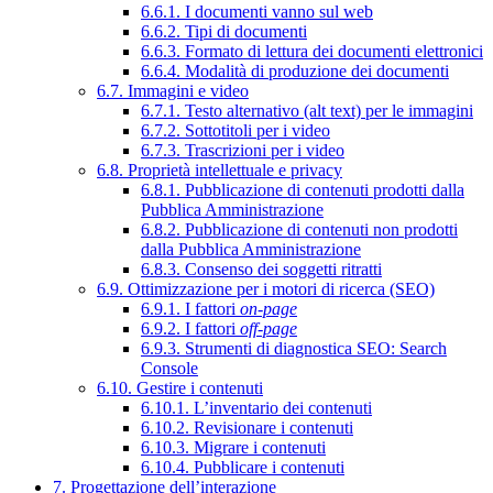
6.6.1. I documenti vanno sul web
6.6.2. Tipi di documenti
6.6.3. Formato di lettura dei documenti elettronici
6.6.4. Modalità di produzione dei documenti
6.7. Immagini e video
6.7.1. Testo alternativo (alt text) per le immagini
6.7.2. Sottotitoli per i video
6.7.3. Trascrizioni per i video
6.8. Proprietà intellettuale e privacy
6.8.1. Pubblicazione di contenuti prodotti dalla
Pubblica Amministrazione
6.8.2. Pubblicazione di contenuti non prodotti
dalla Pubblica Amministrazione
6.8.3. Consenso dei soggetti ritratti
6.9. Ottimizzazione per i motori di ricerca (SEO)
6.9.1. I fattori
on-page
6.9.2. I fattori
off-page
6.9.3. Strumenti di diagnostica SEO: Search
Console
6.10. Gestire i contenuti
6.10.1. L’inventario dei contenuti
6.10.2. Revisionare i contenuti
6.10.3. Migrare i contenuti
6.10.4. Pubblicare i contenuti
7. Progettazione dell’interazione