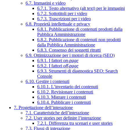
6.7. Immagini e video
6.7.1. Testo alternativo (alt text) per le immagini
6.7.2. Sottotitoli per i video
6.7.3. Trascrizioni per i video
6.8. Proprietà intellettuale e privacy
6.8.1. Pubblicazione di contenuti prodotti dalla
Pubblica Amministrazione
6.8.2. Pubblicazione di contenuti non prodotti
dalla Pubblica Amministrazione
6.8.3. Consenso dei soggetti ritratti
6.9. Ottimizzazione per i motori di ricerca (SEO)
6.9.1. I fattori
on-page
6.9.2. I fattori
off-page
6.9.3. Strumenti di diagnostica SEO: Search
Console
6.10. Gestire i contenuti
6.10.1. L’inventario dei contenuti
6.10.2. Revisionare i contenuti
6.10.3. Migrare i contenuti
6.10.4. Pubblicare i contenuti
7. Progettazione dell’interazione
7.1. Caratteristiche dell’interazione
7.2. User stories per definire l’interazione
7.2.1. Differenza tra scenari e user stories
7.3. Flussi di interazione