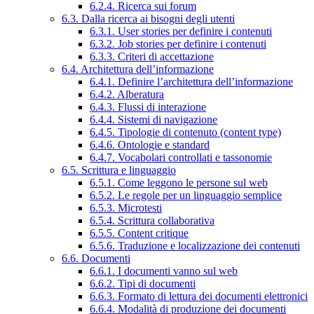
6.2.4. Ricerca sui forum
6.3. Dalla ricerca ai bisogni degli utenti
6.3.1. User stories per definire i contenuti
6.3.2. Job stories per definire i contenuti
6.3.3. Criteri di accettazione
6.4. Architettura dell’informazione
6.4.1. Definire l’architettura dell’informazione
6.4.2. Alberatura
6.4.3. Flussi di interazione
6.4.4. Sistemi di navigazione
6.4.5. Tipologie di contenuto (content type)
6.4.6. Ontologie e standard
6.4.7. Vocabolari controllati e tassonomie
6.5. Scrittura e linguaggio
6.5.1. Come leggono le persone sul web
6.5.2. Le regole per un linguaggio semplice
6.5.3. Microtesti
6.5.4. Scrittura collaborativa
6.5.5. Content critique
6.5.6. Traduzione e localizzazione dei contenuti
6.6. Documenti
6.6.1. I documenti vanno sul web
6.6.2. Tipi di documenti
6.6.3. Formato di lettura dei documenti elettronici
6.6.4. Modalità di produzione dei documenti