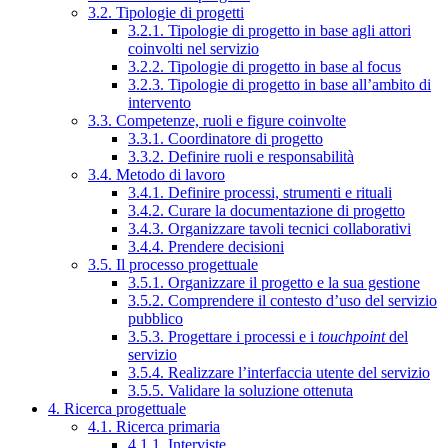
3.2. Tipologie di progetti
3.2.1. Tipologie di progetto in base agli attori
coinvolti nel servizio
3.2.2. Tipologie di progetto in base al focus
3.2.3. Tipologie di progetto in base all’ambito di
intervento
3.3. Competenze, ruoli e figure coinvolte
3.3.1. Coordinatore di progetto
3.3.2. Definire ruoli e responsabilità
3.4. Metodo di lavoro
3.4.1. Definire processi, strumenti e rituali
3.4.2. Curare la documentazione di progetto
3.4.3. Organizzare tavoli tecnici collaborativi
3.4.4. Prendere decisioni
3.5. Il processo progettuale
3.5.1. Organizzare il progetto e la sua gestione
3.5.2. Comprendere il contesto d’uso del servizio
pubblico
3.5.3. Progettare i processi e i
touchpoint
del
servizio
3.5.4. Realizzare l’interfaccia utente del servizio
3.5.5. Validare la soluzione ottenuta
4. Ricerca progettuale
4.1. Ricerca primaria
4.1.1. Interviste