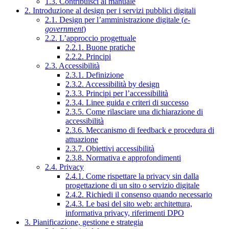
1.3. Contribuisci al manuale
2. Introduzione al design per i servizi pubblici digitali
2.1. Design per l’amministrazione digitale (
e-
government
)
2.2. L’approccio progettuale
2.2.1. Buone pratiche
2.2.2. Principi
2.3. Accessibilità
2.3.1. Definizione
2.3.2. Accessibilità by design
2.3.3. Principi per l’accessibilità
2.3.4. Linee guida e criteri di successo
2.3.5. Come rilasciare una dichiarazione di
accessibilità
2.3.6. Meccanismo di feedback e procedura di
attuazione
2.3.7. Obiettivi accessibilità
2.3.8. Normativa e approfondimenti
2.4. Privacy
2.4.1. Come rispettare la privacy sin dalla
progettazione di un sito o servizio digitale
2.4.2. Richiedi il consenso quando necessario
2.4.3. Le basi del sito web: architettura,
informativa privacy, riferimenti DPO
3. Pianificazione, gestione e strategia