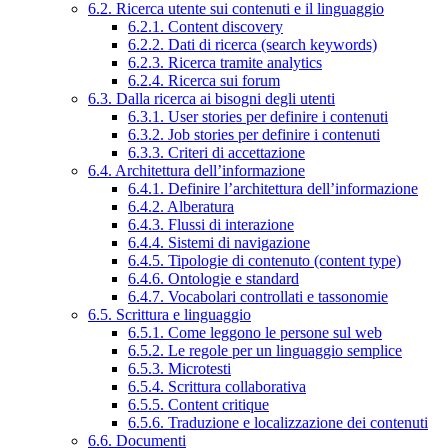
6.2. Ricerca utente sui contenuti e il linguaggio
6.2.1. Content discovery
6.2.2. Dati di ricerca (search keywords)
6.2.3. Ricerca tramite analytics
6.2.4. Ricerca sui forum
6.3. Dalla ricerca ai bisogni degli utenti
6.3.1. User stories per definire i contenuti
6.3.2. Job stories per definire i contenuti
6.3.3. Criteri di accettazione
6.4. Architettura dell’informazione
6.4.1. Definire l’architettura dell’informazione
6.4.2. Alberatura
6.4.3. Flussi di interazione
6.4.4. Sistemi di navigazione
6.4.5. Tipologie di contenuto (content type)
6.4.6. Ontologie e standard
6.4.7. Vocabolari controllati e tassonomie
6.5. Scrittura e linguaggio
6.5.1. Come leggono le persone sul web
6.5.2. Le regole per un linguaggio semplice
6.5.3. Microtesti
6.5.4. Scrittura collaborativa
6.5.5. Content critique
6.5.6. Traduzione e localizzazione dei contenuti
6.6. Documenti