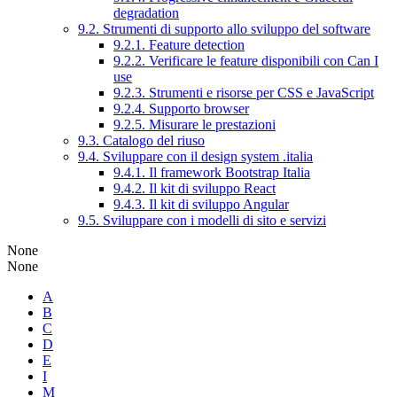
degradation
9.2. Strumenti di supporto allo sviluppo del software
9.2.1. Feature detection
9.2.2. Verificare le feature disponibili con Can I
use
9.2.3. Strumenti e risorse per CSS e JavaScript
9.2.4. Supporto browser
9.2.5. Misurare le prestazioni
9.3. Catalogo del riuso
9.4. Sviluppare con il design system .italia
9.4.1. Il framework Bootstrap Italia
9.4.2. Il kit di sviluppo React
9.4.3. Il kit di sviluppo Angular
9.5. Sviluppare con i modelli di sito e servizi
None
None
A
B
C
D
E
I
M