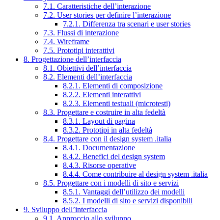
7.1. Caratteristiche dell’interazione
7.2. User stories per definire l’interazione
7.2.1. Differenza tra scenari e user stories
7.3. Flussi di interazione
7.4. Wireframe
7.5. Prototipi interattivi
8. Progettazione dell’interfaccia
8.1. Obiettivi dell’interfaccia
8.2. Elementi dell’interfaccia
8.2.1. Elementi di composizione
8.2.2. Elementi interattivi
8.2.3. Elementi testuali (microtesti)
8.3. Progettare e costruire in alta fedeltà
8.3.1. Layout di pagina
8.3.2. Prototipi in alta fedeltà
8.4. Progettare con il design system .italia
8.4.1. Documentazione
8.4.2. Benefici del design system
8.4.3. Risorse operative
8.4.4. Come contribuire al design system .italia
8.5. Progettare con i modelli di sito e servizi
8.5.1. Vantaggi dell’utilizzo dei modelli
8.5.2. I modelli di sito e servizi disponibili
9. Sviluppo dell’interfaccia
9.1. Approccio allo sviluppo