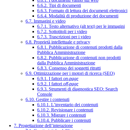
6.6.1. I documenti vanno sul web
6.6.2. Tipi di documenti
6.6.3. Formato di lettura dei documenti elettronici
6.6.4. Modalità di produzione dei documenti
6.7. Immagini e video
6.7.1. Testo alternativo (alt text) per le immagini
6.7.2. Sottotitoli per i video
6.7.3. Trascrizioni per i video
6.8. Proprietà intellettuale e privacy
6.8.1. Pubblicazione di contenuti prodotti dalla
Pubblica Amministrazione
6.8.2. Pubblicazione di contenuti non prodotti
dalla Pubblica Amministrazione
6.8.3. Consenso dei soggetti ritratti
6.9. Ottimizzazione per i motori di ricerca (SEO)
6.9.1. I fattori
on-page
6.9.2. I fattori
off-page
6.9.3. Strumenti di diagnostica SEO: Search
Console
6.10. Gestire i contenuti
6.10.1. L’inventario dei contenuti
6.10.2. Revisionare i contenuti
6.10.3. Migrare i contenuti
6.10.4. Pubblicare i contenuti
7. Progettazione dell’interazione