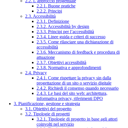
2.2. L’approccio progettuale
2.2.1. Buone pratiche
2.2.2. Principi
2.3. Accessibilità
2.3.1. Definizione
2.3.2. Accessibilità by design
2.3.3. Principi per l’accessibilità
2.3.4. Linee guida e criteri di successo
2.3.5. Come rilasciare una dichiarazione di
accessibilità
2.3.6. Meccanismo di feedback e procedura di
attuazione
2.3.7. Obiettivi accessibilità
2.3.8. Normativa e approfondimenti
2.4. Privacy
2.4.1. Come rispettare la privacy sin dalla
progettazione di un sito o servizio digitale
2.4.2. Richiedi il consenso quando necessario
2.4.3. Le basi del sito web: architettura,
informativa privacy, riferimenti DPO
3. Pianificazione, gestione e strategia
3.1. Obiettivi del progetto
3.2. Tipologie di progetti
3.2.1. Tipologie di progetto in base agli attori
coinvolti nel servizio