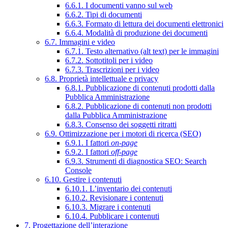
6.6.1. I documenti vanno sul web
6.6.2. Tipi di documenti
6.6.3. Formato di lettura dei documenti elettronici
6.6.4. Modalità di produzione dei documenti
6.7. Immagini e video
6.7.1. Testo alternativo (alt text) per le immagini
6.7.2. Sottotitoli per i video
6.7.3. Trascrizioni per i video
6.8. Proprietà intellettuale e privacy
6.8.1. Pubblicazione di contenuti prodotti dalla
Pubblica Amministrazione
6.8.2. Pubblicazione di contenuti non prodotti
dalla Pubblica Amministrazione
6.8.3. Consenso dei soggetti ritratti
6.9. Ottimizzazione per i motori di ricerca (SEO)
6.9.1. I fattori
on-page
6.9.2. I fattori
off-page
6.9.3. Strumenti di diagnostica SEO: Search
Console
6.10. Gestire i contenuti
6.10.1. L’inventario dei contenuti
6.10.2. Revisionare i contenuti
6.10.3. Migrare i contenuti
6.10.4. Pubblicare i contenuti
7. Progettazione dell’interazione