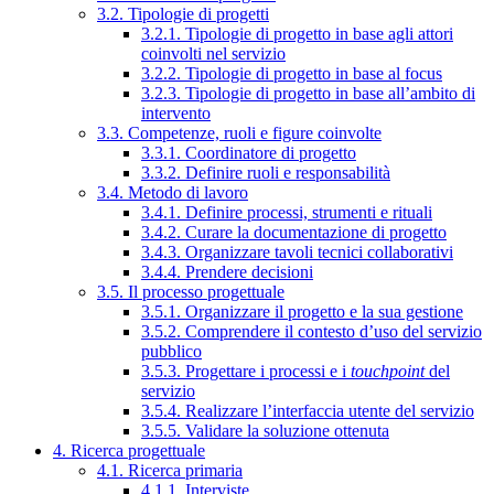
3.2. Tipologie di progetti
3.2.1. Tipologie di progetto in base agli attori
coinvolti nel servizio
3.2.2. Tipologie di progetto in base al focus
3.2.3. Tipologie di progetto in base all’ambito di
intervento
3.3. Competenze, ruoli e figure coinvolte
3.3.1. Coordinatore di progetto
3.3.2. Definire ruoli e responsabilità
3.4. Metodo di lavoro
3.4.1. Definire processi, strumenti e rituali
3.4.2. Curare la documentazione di progetto
3.4.3. Organizzare tavoli tecnici collaborativi
3.4.4. Prendere decisioni
3.5. Il processo progettuale
3.5.1. Organizzare il progetto e la sua gestione
3.5.2. Comprendere il contesto d’uso del servizio
pubblico
3.5.3. Progettare i processi e i
touchpoint
del
servizio
3.5.4. Realizzare l’interfaccia utente del servizio
3.5.5. Validare la soluzione ottenuta
4. Ricerca progettuale
4.1. Ricerca primaria
4.1.1. Interviste