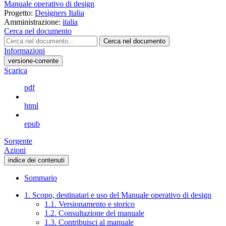
Manuale operativo di design
Progetto:
Designers Italia
Amministrazione:
italia
Cerca nel documento
Cerca nel documento
Informazioni
versione-corrente
Scarica
pdf
html
epub
Sorgente
Azioni
indice dei contenuti
Sommario
1. Scopo, destinatari e uso del Manuale operativo di design
1.1. Versionamento e storico
1.2. Consultazione del manuale
1.3. Contribuisci al manuale