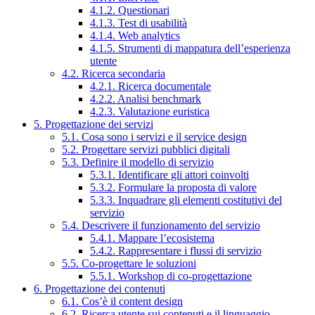
4.1.2. Questionari
4.1.3. Test di usabilità
4.1.4. Web analytics
4.1.5. Strumenti di mappatura dell’esperienza
utente
4.2. Ricerca secondaria
4.2.1. Ricerca documentale
4.2.2. Analisi benchmark
4.2.3. Valutazione euristica
5. Progettazione dei servizi
5.1. Cosa sono i servizi e il service design
5.2. Progettare servizi pubblici digitali
5.3. Definire il modello di servizio
5.3.1. Identificare gli attori coinvolti
5.3.2. Formulare la proposta di valore
5.3.3. Inquadrare gli elementi costitutivi del
servizio
5.4. Descrivere il funzionamento del servizio
5.4.1. Mappare l’ecosistema
5.4.2. Rappresentare i flussi di servizio
5.5. Co-progettare le soluzioni
5.5.1. Workshop di co-progettazione
6. Progettazione dei contenuti
6.1. Cos’è il content design
6.2. Ricerca utente sui contenuti e il linguaggio