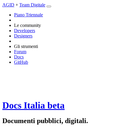
AGID
+
Team Digitale
Piano Triennale
Le community
Developers
Designers
Gli strumenti
Forum
Docs
GitHub
Docs Italia
beta
Documenti pubblici, digitali.