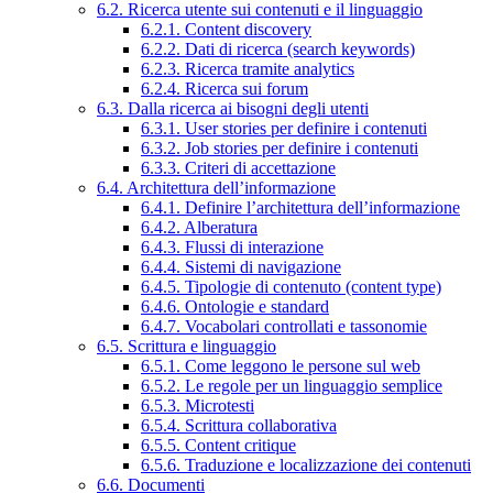
6.2. Ricerca utente sui contenuti e il linguaggio
6.2.1. Content discovery
6.2.2. Dati di ricerca (search keywords)
6.2.3. Ricerca tramite analytics
6.2.4. Ricerca sui forum
6.3. Dalla ricerca ai bisogni degli utenti
6.3.1. User stories per definire i contenuti
6.3.2. Job stories per definire i contenuti
6.3.3. Criteri di accettazione
6.4. Architettura dell’informazione
6.4.1. Definire l’architettura dell’informazione
6.4.2. Alberatura
6.4.3. Flussi di interazione
6.4.4. Sistemi di navigazione
6.4.5. Tipologie di contenuto (content type)
6.4.6. Ontologie e standard
6.4.7. Vocabolari controllati e tassonomie
6.5. Scrittura e linguaggio
6.5.1. Come leggono le persone sul web
6.5.2. Le regole per un linguaggio semplice
6.5.3. Microtesti
6.5.4. Scrittura collaborativa
6.5.5. Content critique
6.5.6. Traduzione e localizzazione dei contenuti
6.6. Documenti