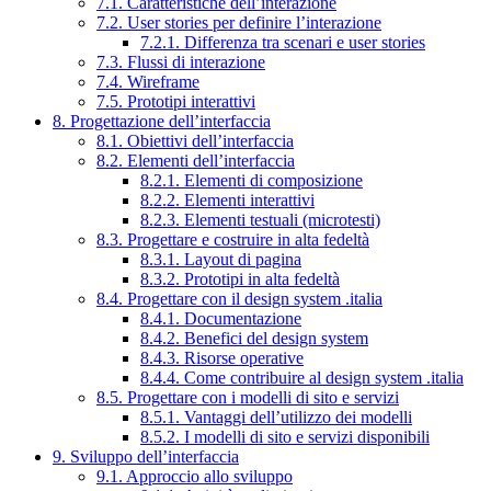
7.1. Caratteristiche dell’interazione
7.2. User stories per definire l’interazione
7.2.1. Differenza tra scenari e user stories
7.3. Flussi di interazione
7.4. Wireframe
7.5. Prototipi interattivi
8. Progettazione dell’interfaccia
8.1. Obiettivi dell’interfaccia
8.2. Elementi dell’interfaccia
8.2.1. Elementi di composizione
8.2.2. Elementi interattivi
8.2.3. Elementi testuali (microtesti)
8.3. Progettare e costruire in alta fedeltà
8.3.1. Layout di pagina
8.3.2. Prototipi in alta fedeltà
8.4. Progettare con il design system .italia
8.4.1. Documentazione
8.4.2. Benefici del design system
8.4.3. Risorse operative
8.4.4. Come contribuire al design system .italia
8.5. Progettare con i modelli di sito e servizi
8.5.1. Vantaggi dell’utilizzo dei modelli
8.5.2. I modelli di sito e servizi disponibili
9. Sviluppo dell’interfaccia
9.1. Approccio allo sviluppo