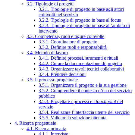
3.2. Tipologie di progetti
3.2.1. Tipologie di progetto in base agli attori
coinvolti nel servizio
3.2.2. Tipologie di progetto in base al focus
3.2.3. Tipologie di progetto in base all’ambito di
intervento
3.3. Competenze, ruoli e figure coinvolte
3.3.1. Coordinatore di progetto
3.3.2. Definire ruoli e responsabilità
3.4. Metodo di lavoro
3.4.1. Definire processi, strumenti e rituali
3.4.2. Curare la documentazione di progetto
3.4.3. Organizzare tavoli tecnici collaborativi
3.4.4. Prendere decisioni
3.5. Il processo progettuale
3.5.1. Organizzare il progetto e la sua gestione
3.5.2. Comprendere il contesto d’uso del servizio
pubblico
3.5.3. Progettare i processi e i
touchpoint
del
servizio
3.5.4. Realizzare l’interfaccia utente del servizio
3.5.5. Validare la soluzione ottenuta
4. Ricerca progettuale
4.1. Ricerca primaria
4.1.1. Interviste