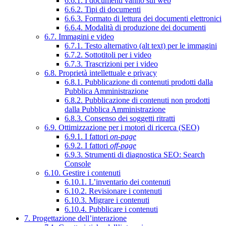
6.6.1. I documenti vanno sul web
6.6.2. Tipi di documenti
6.6.3. Formato di lettura dei documenti elettronici
6.6.4. Modalità di produzione dei documenti
6.7. Immagini e video
6.7.1. Testo alternativo (alt text) per le immagini
6.7.2. Sottotitoli per i video
6.7.3. Trascrizioni per i video
6.8. Proprietà intellettuale e privacy
6.8.1. Pubblicazione di contenuti prodotti dalla
Pubblica Amministrazione
6.8.2. Pubblicazione di contenuti non prodotti
dalla Pubblica Amministrazione
6.8.3. Consenso dei soggetti ritratti
6.9. Ottimizzazione per i motori di ricerca (SEO)
6.9.1. I fattori
on-page
6.9.2. I fattori
off-page
6.9.3. Strumenti di diagnostica SEO: Search
Console
6.10. Gestire i contenuti
6.10.1. L’inventario dei contenuti
6.10.2. Revisionare i contenuti
6.10.3. Migrare i contenuti
6.10.4. Pubblicare i contenuti
7. Progettazione dell’interazione