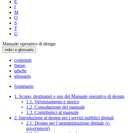
E
I
M
O
S
T
U
Manuale operativo di design
indici e glossario
contenuti
figure
tabelle
glossario
Sommario
1. Scopo, destinatari e uso del Manuale operativo di design
1.1. Versionamento e storico
1.2. Consultazione del manuale
1.3. Contribuisci al manuale
2. Introduzione al design per i servizi pubblici digitali
2.1. Design per l’amministrazione digitale (
e-
government
)