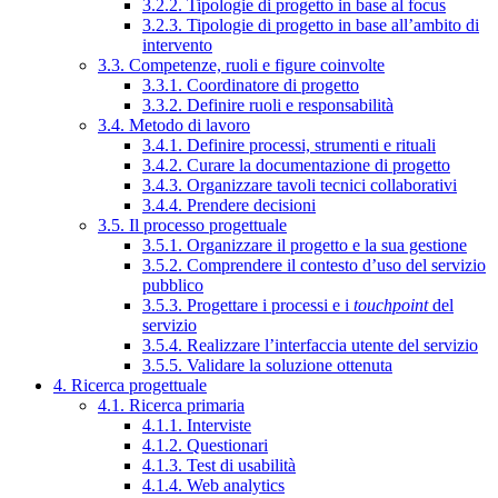
3.2.2. Tipologie di progetto in base al focus
3.2.3. Tipologie di progetto in base all’ambito di
intervento
3.3. Competenze, ruoli e figure coinvolte
3.3.1. Coordinatore di progetto
3.3.2. Definire ruoli e responsabilità
3.4. Metodo di lavoro
3.4.1. Definire processi, strumenti e rituali
3.4.2. Curare la documentazione di progetto
3.4.3. Organizzare tavoli tecnici collaborativi
3.4.4. Prendere decisioni
3.5. Il processo progettuale
3.5.1. Organizzare il progetto e la sua gestione
3.5.2. Comprendere il contesto d’uso del servizio
pubblico
3.5.3. Progettare i processi e i
touchpoint
del
servizio
3.5.4. Realizzare l’interfaccia utente del servizio
3.5.5. Validare la soluzione ottenuta
4. Ricerca progettuale
4.1. Ricerca primaria
4.1.1. Interviste
4.1.2. Questionari
4.1.3. Test di usabilità
4.1.4. Web analytics