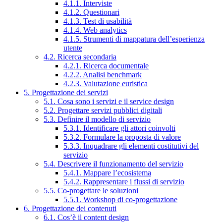
4.1.1. Interviste
4.1.2. Questionari
4.1.3. Test di usabilità
4.1.4. Web analytics
4.1.5. Strumenti di mappatura dell’esperienza
utente
4.2. Ricerca secondaria
4.2.1. Ricerca documentale
4.2.2. Analisi benchmark
4.2.3. Valutazione euristica
5. Progettazione dei servizi
5.1. Cosa sono i servizi e il service design
5.2. Progettare servizi pubblici digitali
5.3. Definire il modello di servizio
5.3.1. Identificare gli attori coinvolti
5.3.2. Formulare la proposta di valore
5.3.3. Inquadrare gli elementi costitutivi del
servizio
5.4. Descrivere il funzionamento del servizio
5.4.1. Mappare l’ecosistema
5.4.2. Rappresentare i flussi di servizio
5.5. Co-progettare le soluzioni
5.5.1. Workshop di co-progettazione
6. Progettazione dei contenuti
6.1. Cos’è il content design