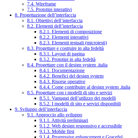
7.4. Wireframe
7.5. Prototipi interattivi
8. Progettazione dell’interfaccia
8.1. Obiettivi dell’interfaccia
8.2. Elementi dell’interfaccia
8.2.1. Elementi di composizione
8.2.2. Elementi interattivi
8.2.3. Elementi testuali (microtesti)
8.3. Progettare e costruire in alta fedeltà
8.3.1. Layout di pagina
8.3.2. Prototipi in alta fedeltà
8.4. Progettare con il design system .italia
8.4.1. Documentazione
8.4.2. Benefici del design system
8.4.3. Risorse operative
8.4.4. Come contribuire al design system .italia
8.5. Progettare con i modelli di sito e servizi
8.5.1. Vantaggi dell’utilizzo dei modelli
8.5.2. I modelli di sito e servizi disponibili
9. Sviluppo dell’interfaccia
9.1. Approccio allo sviluppo
9.1.1. Attività preliminari
9.1.2. Web design responsivo e accessibile
9.1.3. Mobile first
9.1.4. Progressive enhancement e Graceful