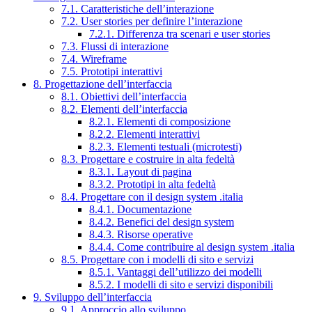
7.1. Caratteristiche dell’interazione
7.2. User stories per definire l’interazione
7.2.1. Differenza tra scenari e user stories
7.3. Flussi di interazione
7.4. Wireframe
7.5. Prototipi interattivi
8. Progettazione dell’interfaccia
8.1. Obiettivi dell’interfaccia
8.2. Elementi dell’interfaccia
8.2.1. Elementi di composizione
8.2.2. Elementi interattivi
8.2.3. Elementi testuali (microtesti)
8.3. Progettare e costruire in alta fedeltà
8.3.1. Layout di pagina
8.3.2. Prototipi in alta fedeltà
8.4. Progettare con il design system .italia
8.4.1. Documentazione
8.4.2. Benefici del design system
8.4.3. Risorse operative
8.4.4. Come contribuire al design system .italia
8.5. Progettare con i modelli di sito e servizi
8.5.1. Vantaggi dell’utilizzo dei modelli
8.5.2. I modelli di sito e servizi disponibili
9. Sviluppo dell’interfaccia
9.1. Approccio allo sviluppo