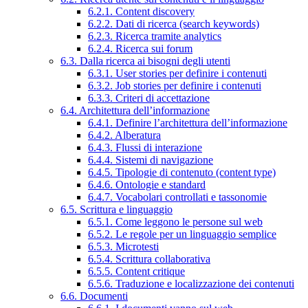
6.2.1. Content discovery
6.2.2. Dati di ricerca (search keywords)
6.2.3. Ricerca tramite analytics
6.2.4. Ricerca sui forum
6.3. Dalla ricerca ai bisogni degli utenti
6.3.1. User stories per definire i contenuti
6.3.2. Job stories per definire i contenuti
6.3.3. Criteri di accettazione
6.4. Architettura dell’informazione
6.4.1. Definire l’architettura dell’informazione
6.4.2. Alberatura
6.4.3. Flussi di interazione
6.4.4. Sistemi di navigazione
6.4.5. Tipologie di contenuto (content type)
6.4.6. Ontologie e standard
6.4.7. Vocabolari controllati e tassonomie
6.5. Scrittura e linguaggio
6.5.1. Come leggono le persone sul web
6.5.2. Le regole per un linguaggio semplice
6.5.3. Microtesti
6.5.4. Scrittura collaborativa
6.5.5. Content critique
6.5.6. Traduzione e localizzazione dei contenuti
6.6. Documenti