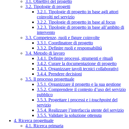
3.1. Obiettivi del progetto
3.2. Tipologie di progetti
3.2.1. Tipologie di progetto in base agli attori
coinvolti nel servizio
3.2.2. Tipologie di progetto in base al focus
3.2.3. Tipologie di progetto in base all’ambito di
intervento
3.3. Competenze, ruoli e figure coinvolte
3.3.1. Coordinatore di progetto
3.3.2. Definire ruoli e responsabilità
3.4. Metodo di lavoro
3.4.1. Definire processi, strumenti e rituali
3.4.2. Curare la documentazione di progetto
3.4.3. Organizzare tavoli tecnici collaborativi
3.4.4. Prendere decisioni
3.5. Il processo progettuale
3.5.1. Organizzare il progetto e la sua gestione
3.5.2. Comprendere il contesto d’uso del servizio
pubblico
3.5.3. Progettare i processi e i
touchpoint
del
servizio
3.5.4. Realizzare l’interfaccia utente del servizio
3.5.5. Validare la soluzione ottenuta
4. Ricerca progettuale
4.1. Ricerca primaria