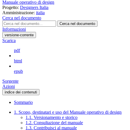
Manuale operativo di design
Progetto:
Designers Italia
Amministrazione:
italia
Cerca nel documento
Cerca nel documento
Informazioni
versione-corrente
Scarica
pdf
html
epub
Sorgente
Azioni
indice dei contenuti
Sommario
1. Scopo, destinatari e uso del Manuale operativo di design
1.1. Versionamento e storico
1.2. Consultazione del manuale
1.3. Contribuisci al manuale