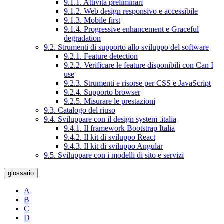
9.1.1. Attività preliminari
9.1.2. Web design responsivo e accessibile
9.1.3. Mobile first
9.1.4. Progressive enhancement e Graceful
degradation
9.2. Strumenti di supporto allo sviluppo del software
9.2.1. Feature detection
9.2.2. Verificare le feature disponibili con Can I
use
9.2.3. Strumenti e risorse per CSS e JavaScript
9.2.4. Supporto browser
9.2.5. Misurare le prestazioni
9.3. Catalogo del riuso
9.4. Sviluppare con il design system .italia
9.4.1. Il framework Bootstrap Italia
9.4.2. Il kit di sviluppo React
9.4.3. Il kit di sviluppo Angular
9.5. Sviluppare con i modelli di sito e servizi
glossario
A
B
C
D