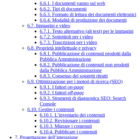
6.6.1. I documenti vanno sul web
6.6.2. Tipi di documenti
6.6.3. Formato di lettura dei documenti elettronici
6.6.4. Modalità di produzione dei documenti
6.7. Immagini e video
6.7.1. Testo alternativo (alt text) per le immagini
6.7.2. Sottotitoli per i video
6.7.3. Trascrizioni per i video
6.8. Proprietà intellettuale e privacy
6.8.1. Pubblicazione di contenuti prodotti dalla
Pubblica Amministrazione
6.8.2. Pubblicazione di contenuti non prodotti
dalla Pubblica Amministrazione
6.8.3. Consenso dei soggetti ritratti
6.9. Ottimizzazione per i motori di ricerca (SEO)
6.9.1. I fattori
on-page
6.9.2. I fattori
off-page
6.9.3. Strumenti di diagnostica SEO: Search
Console
6.10. Gestire i contenuti
6.10.1. L’inventario dei contenuti
6.10.2. Revisionare i contenuti
6.10.3. Migrare i contenuti
6.10.4. Pubblicare i contenuti
7. Progettazione dell’interazione