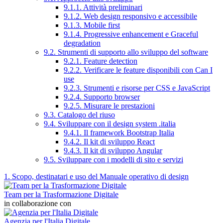
9.1.1. Attività preliminari
9.1.2. Web design responsivo e accessibile
9.1.3. Mobile first
9.1.4. Progressive enhancement e Graceful
degradation
9.2. Strumenti di supporto allo sviluppo del software
9.2.1. Feature detection
9.2.2. Verificare le feature disponibili con Can I
use
9.2.3. Strumenti e risorse per CSS e JavaScript
9.2.4. Supporto browser
9.2.5. Misurare le prestazioni
9.3. Catalogo del riuso
9.4. Sviluppare con il design system .italia
9.4.1. Il framework Bootstrap Italia
9.4.2. Il kit di sviluppo React
9.4.3. Il kit di sviluppo Angular
9.5. Sviluppare con i modelli di sito e servizi
1. Scopo, destinatari e uso del Manuale operativo di design
Team per la Trasformazione Digitale
in collaborazione con
Agenzia per l'Italia Digitale