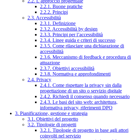
2.2. L’approccio progettuale
2.2.1. Buone pratiche
2.2.2. Principi
2.3. Accessibilità
2.3.1. Definizione
2.3.2. Accessibilità by design
2.3.3. Principi per l’accessibilità
2.3.4. Linee guida e criteri di successo
2.3.5. Come rilasciare una dichiarazione di
accessibilità
2.3.6. Meccanismo di feedback e procedura di
attuazione
2.3.7. Obiettivi accessibilità
2.3.8. Normativa e approfondimenti
2.4. Privacy
2.4.1. Come rispettare la privacy sin dalla
progettazione di un sito o servizio digitale
2.4.2. Richiedi il consenso quando necessario
2.4.3. Le basi del sito web: architettura,
informativa privacy, riferimenti DPO
3. Pianificazione, gestione e strategia
3.1. Obiettivi del progetto
3.2. Tipologie di progetti
3.2.1. Tipologie di progetto in base agli attori
coinvolti nel servizio