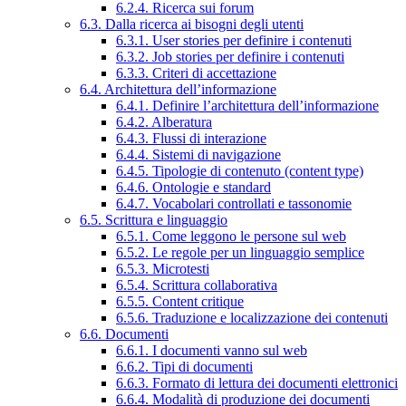
6.2.4. Ricerca sui forum
6.3. Dalla ricerca ai bisogni degli utenti
6.3.1. User stories per definire i contenuti
6.3.2. Job stories per definire i contenuti
6.3.3. Criteri di accettazione
6.4. Architettura dell’informazione
6.4.1. Definire l’architettura dell’informazione
6.4.2. Alberatura
6.4.3. Flussi di interazione
6.4.4. Sistemi di navigazione
6.4.5. Tipologie di contenuto (content type)
6.4.6. Ontologie e standard
6.4.7. Vocabolari controllati e tassonomie
6.5. Scrittura e linguaggio
6.5.1. Come leggono le persone sul web
6.5.2. Le regole per un linguaggio semplice
6.5.3. Microtesti
6.5.4. Scrittura collaborativa
6.5.5. Content critique
6.5.6. Traduzione e localizzazione dei contenuti
6.6. Documenti
6.6.1. I documenti vanno sul web
6.6.2. Tipi di documenti
6.6.3. Formato di lettura dei documenti elettronici
6.6.4. Modalità di produzione dei documenti