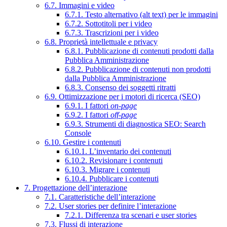
6.7. Immagini e video
6.7.1. Testo alternativo (alt text) per le immagini
6.7.2. Sottotitoli per i video
6.7.3. Trascrizioni per i video
6.8. Proprietà intellettuale e privacy
6.8.1. Pubblicazione di contenuti prodotti dalla
Pubblica Amministrazione
6.8.2. Pubblicazione di contenuti non prodotti
dalla Pubblica Amministrazione
6.8.3. Consenso dei soggetti ritratti
6.9. Ottimizzazione per i motori di ricerca (SEO)
6.9.1. I fattori
on-page
6.9.2. I fattori
off-page
6.9.3. Strumenti di diagnostica SEO: Search
Console
6.10. Gestire i contenuti
6.10.1. L’inventario dei contenuti
6.10.2. Revisionare i contenuti
6.10.3. Migrare i contenuti
6.10.4. Pubblicare i contenuti
7. Progettazione dell’interazione
7.1. Caratteristiche dell’interazione
7.2. User stories per definire l’interazione
7.2.1. Differenza tra scenari e user stories
7.3. Flussi di interazione