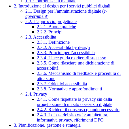
1.3. Contribuisci al manuale
2. Introduzione al design per i servizi pubblici digitali
2.1. Design per l’amministrazione digitale (
e-
government
)
2.2. L’approccio progettuale
2.2.1. Buone pratiche
2.2.2. Principi
2.3. Accessibilità
2.3.1. Definizione
2.3.2. Accessibilità by design
2.3.3. Principi per l’accessibilità
2.3.4. Linee guida e criteri di successo
2.3.5. Come rilasciare una dichiarazione di
accessibilità
2.3.6. Meccanismo di feedback e procedura di
attuazione
2.3.7. Obiettivi accessibilità
2.3.8. Normativa e approfondimenti
2.4. Privacy
2.4.1. Come rispettare la privacy sin dalla
progettazione di un sito o servizio digitale
2.4.2. Richiedi il consenso quando necessario
2.4.3. Le basi del sito web: architettura,
informativa privacy, riferimenti DPO
3. Pianificazione, gestione e strategia