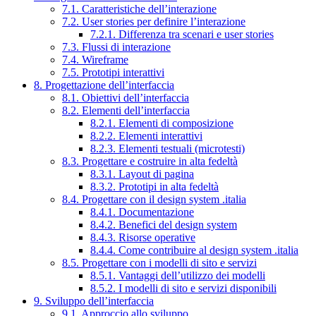
7.1. Caratteristiche dell’interazione
7.2. User stories per definire l’interazione
7.2.1. Differenza tra scenari e user stories
7.3. Flussi di interazione
7.4. Wireframe
7.5. Prototipi interattivi
8. Progettazione dell’interfaccia
8.1. Obiettivi dell’interfaccia
8.2. Elementi dell’interfaccia
8.2.1. Elementi di composizione
8.2.2. Elementi interattivi
8.2.3. Elementi testuali (microtesti)
8.3. Progettare e costruire in alta fedeltà
8.3.1. Layout di pagina
8.3.2. Prototipi in alta fedeltà
8.4. Progettare con il design system .italia
8.4.1. Documentazione
8.4.2. Benefici del design system
8.4.3. Risorse operative
8.4.4. Come contribuire al design system .italia
8.5. Progettare con i modelli di sito e servizi
8.5.1. Vantaggi dell’utilizzo dei modelli
8.5.2. I modelli di sito e servizi disponibili
9. Sviluppo dell’interfaccia
9.1. Approccio allo sviluppo