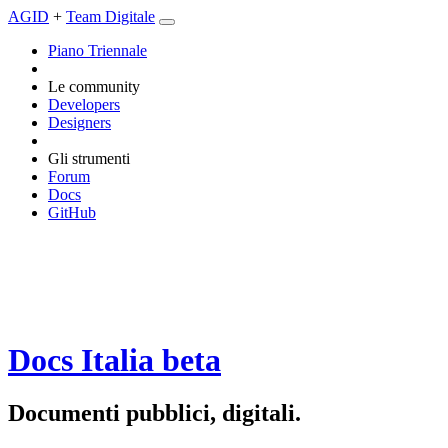
AGID
+
Team Digitale
Piano Triennale
Le community
Developers
Designers
Gli strumenti
Forum
Docs
GitHub
Docs Italia
beta
Documenti pubblici, digitali.