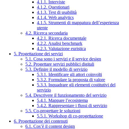
4.1.1. Interviste
4.1.2. Questionari
4.1.3. Test di usabilità
4.1.4. Web analytics
4.1.5. Strumenti di mappatura dell’esperienza
utente
4.2. Ricerca secondaria
4.2.1. Ricerca documentale
4.2.2. Analisi benchmark
4.2.3. Valutazione euristica
5. Progettazione dei servizi
5.1. Cosa sono i servizi e il service design
5.2. Progettare servizi pubblici digitali
5.3. Definire il modello di servizio
5.3.1. Identificare gli attori coinvolti
5.3.2. Formulare la proposta di valore
5.3.3. Inquadrare gli elementi costitutivi del
servizio
5.4. Descrivere il funzionamento del servizio
5.4.1. Mappare l’ecosistema
5.4.2. Rappresentare i flussi di servizio
5.5. Co-progettare le soluzioni
5.5.1. Workshop di co-progettazione
6. Progettazione dei contenuti
6.1. Cos’è il content design