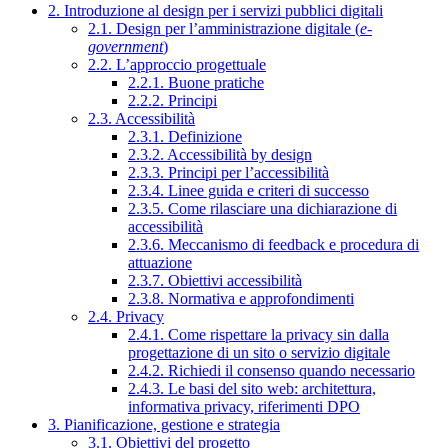
2. Introduzione al design per i servizi pubblici digitali
2.1. Design per l’amministrazione digitale (
e-
government
)
2.2. L’approccio progettuale
2.2.1. Buone pratiche
2.2.2. Principi
2.3. Accessibilità
2.3.1. Definizione
2.3.2. Accessibilità by design
2.3.3. Principi per l’accessibilità
2.3.4. Linee guida e criteri di successo
2.3.5. Come rilasciare una dichiarazione di
accessibilità
2.3.6. Meccanismo di feedback e procedura di
attuazione
2.3.7. Obiettivi accessibilità
2.3.8. Normativa e approfondimenti
2.4. Privacy
2.4.1. Come rispettare la privacy sin dalla
progettazione di un sito o servizio digitale
2.4.2. Richiedi il consenso quando necessario
2.4.3. Le basi del sito web: architettura,
informativa privacy, riferimenti DPO
3. Pianificazione, gestione e strategia
3.1. Obiettivi del progetto