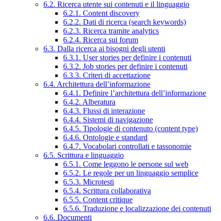
6.2. Ricerca utente sui contenuti e il linguaggio
6.2.1. Content discovery
6.2.2. Dati di ricerca (search keywords)
6.2.3. Ricerca tramite analytics
6.2.4. Ricerca sui forum
6.3. Dalla ricerca ai bisogni degli utenti
6.3.1. User stories per definire i contenuti
6.3.2. Job stories per definire i contenuti
6.3.3. Criteri di accettazione
6.4. Architettura dell’informazione
6.4.1. Definire l’architettura dell’informazione
6.4.2. Alberatura
6.4.3. Flussi di interazione
6.4.4. Sistemi di navigazione
6.4.5. Tipologie di contenuto (content type)
6.4.6. Ontologie e standard
6.4.7. Vocabolari controllati e tassonomie
6.5. Scrittura e linguaggio
6.5.1. Come leggono le persone sul web
6.5.2. Le regole per un linguaggio semplice
6.5.3. Microtesti
6.5.4. Scrittura collaborativa
6.5.5. Content critique
6.5.6. Traduzione e localizzazione dei contenuti
6.6. Documenti