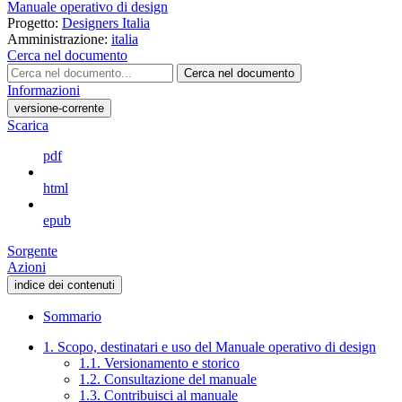
Manuale operativo di design
Progetto:
Designers Italia
Amministrazione:
italia
Cerca nel documento
Cerca nel documento
Informazioni
versione-corrente
Scarica
pdf
html
epub
Sorgente
Azioni
indice dei contenuti
Sommario
1. Scopo, destinatari e uso del Manuale operativo di design
1.1. Versionamento e storico
1.2. Consultazione del manuale
1.3. Contribuisci al manuale