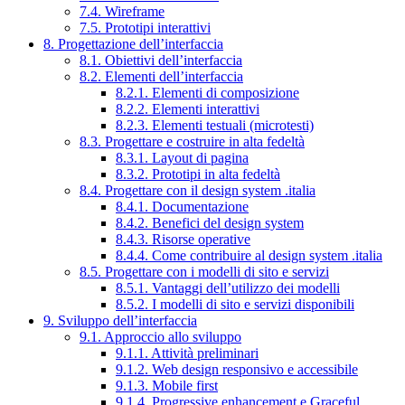
7.4. Wireframe
7.5. Prototipi interattivi
8. Progettazione dell’interfaccia
8.1. Obiettivi dell’interfaccia
8.2. Elementi dell’interfaccia
8.2.1. Elementi di composizione
8.2.2. Elementi interattivi
8.2.3. Elementi testuali (microtesti)
8.3. Progettare e costruire in alta fedeltà
8.3.1. Layout di pagina
8.3.2. Prototipi in alta fedeltà
8.4. Progettare con il design system .italia
8.4.1. Documentazione
8.4.2. Benefici del design system
8.4.3. Risorse operative
8.4.4. Come contribuire al design system .italia
8.5. Progettare con i modelli di sito e servizi
8.5.1. Vantaggi dell’utilizzo dei modelli
8.5.2. I modelli di sito e servizi disponibili
9. Sviluppo dell’interfaccia
9.1. Approccio allo sviluppo
9.1.1. Attività preliminari
9.1.2. Web design responsivo e accessibile
9.1.3. Mobile first
9.1.4. Progressive enhancement e Graceful