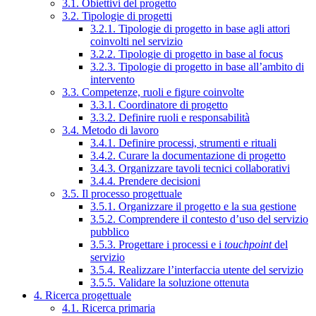
3.1. Obiettivi del progetto
3.2. Tipologie di progetti
3.2.1. Tipologie di progetto in base agli attori
coinvolti nel servizio
3.2.2. Tipologie di progetto in base al focus
3.2.3. Tipologie di progetto in base all’ambito di
intervento
3.3. Competenze, ruoli e figure coinvolte
3.3.1. Coordinatore di progetto
3.3.2. Definire ruoli e responsabilità
3.4. Metodo di lavoro
3.4.1. Definire processi, strumenti e rituali
3.4.2. Curare la documentazione di progetto
3.4.3. Organizzare tavoli tecnici collaborativi
3.4.4. Prendere decisioni
3.5. Il processo progettuale
3.5.1. Organizzare il progetto e la sua gestione
3.5.2. Comprendere il contesto d’uso del servizio
pubblico
3.5.3. Progettare i processi e i
touchpoint
del
servizio
3.5.4. Realizzare l’interfaccia utente del servizio
3.5.5. Validare la soluzione ottenuta
4. Ricerca progettuale
4.1. Ricerca primaria