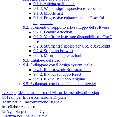
9.1.1. Attività preliminari
9.1.2. Web design responsivo e accessibile
9.1.3. Mobile first
9.1.4. Progressive enhancement e Graceful
degradation
9.2. Strumenti di supporto allo sviluppo del software
9.2.1. Feature detection
9.2.2. Verificare le feature disponibili con Can I
use
9.2.3. Strumenti e risorse per CSS e JavaScript
9.2.4. Supporto browser
9.2.5. Misurare le prestazioni
9.3. Catalogo del riuso
9.4. Sviluppare con il design system .italia
9.4.1. Il framework Bootstrap Italia
9.4.2. Il kit di sviluppo React
9.4.3. Il kit di sviluppo Angular
9.5. Sviluppare con i modelli di sito e servizi
1. Scopo, destinatari e uso del Manuale operativo di design
Team per la Trasformazione Digitale
in collaborazione con
Agenzia per l'Italia Digitale