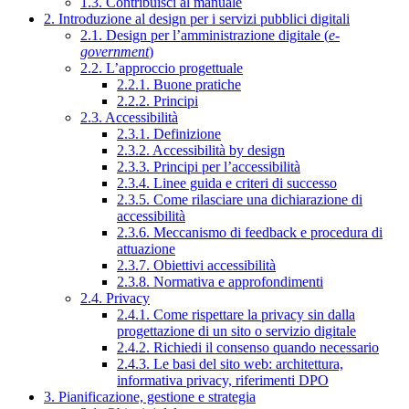
1.3. Contribuisci al manuale
2. Introduzione al design per i servizi pubblici digitali
2.1. Design per l’amministrazione digitale (
e-
government
)
2.2. L’approccio progettuale
2.2.1. Buone pratiche
2.2.2. Principi
2.3. Accessibilità
2.3.1. Definizione
2.3.2. Accessibilità by design
2.3.3. Principi per l’accessibilità
2.3.4. Linee guida e criteri di successo
2.3.5. Come rilasciare una dichiarazione di
accessibilità
2.3.6. Meccanismo di feedback e procedura di
attuazione
2.3.7. Obiettivi accessibilità
2.3.8. Normativa e approfondimenti
2.4. Privacy
2.4.1. Come rispettare la privacy sin dalla
progettazione di un sito o servizio digitale
2.4.2. Richiedi il consenso quando necessario
2.4.3. Le basi del sito web: architettura,
informativa privacy, riferimenti DPO
3. Pianificazione, gestione e strategia