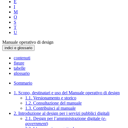
E
I
M
O
S
T
U
Manuale operativo di design
indici e glossario
contenuti
figure
tabelle
glossario
Sommario
1. Scopo, destinatari e uso del Manuale operativo di design
1.1. Versionamento e storico
1.2. Consultazione del manuale
1.3. Contribuisci al manuale
2. Introduzione al design per i servizi pubblici digitali
2.1. Design per l’amministrazione digitale (
e-
government
)