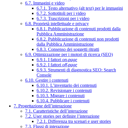
6.7. Immagini e video
6.7.1. Testo alternativo (alt text) per le immagini
6.7.2. Sottotitoli per i video
6.7.3. Trascrizioni per i video
6.8. Proprietà intellettuale e privacy
6.8.1. Pubblicazione di contenuti prodotti dalla
Pubblica Amministrazione
6.8.2. Pubblicazione di contenuti non prodotti
dalla Pubblica Amministrazione
6.8.3. Consenso dei soggetti ritratti
6.9. Ottimizzazione per i motori di ricerca (SEO)
6.9.1. I fattori
on-page
6.9.2. I fattori
off-page
6.9.3. Strumenti di diagnostica SEO: Search
Console
6.10. Gestire i contenuti
6.10.1. L’inventario dei contenuti
6.10.2. Revisionare i contenuti
6.10.3. Migrare i contenuti
6.10.4. Pubblicare i contenuti
7. Progettazione dell’interazione
7.1. Caratteristiche dell’interazione
7.2. User stories per definire l’interazione
7.2.1. Differenza tra scenari e user stories
7.3. Flussi di interazione