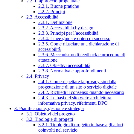
2.2. L’approccio progettuale
2.2.1. Buone pratiche
2.2.2. Principi
2.3. Accessibilità
2.3.1. Definizione
2.3.2. Accessibilità by design
2.3.3. Principi per l’accessibilità
2.3.4. Linee guida e criteri di successo
2.3.5. Come rilasciare una dichiarazione di
accessibilità
2.3.6. Meccanismo di feedback e procedura di
attuazione
2.3.7. Obiettivi accessibilità
2.3.8. Normativa e approfondimenti
2.4. Privacy
2.4.1. Come rispettare la privacy sin dalla
progettazione di un sito o servizio digitale
2.4.2. Richiedi il consenso quando necessario
2.4.3. Le basi del sito web: architettura,
informativa privacy, riferimenti DPO
3. Pianificazione, gestione e strategia
3.1. Obiettivi del progetto
3.2. Tipologie di progetti
3.2.1. Tipologie di progetto in base agli attori
coinvolti nel servizio