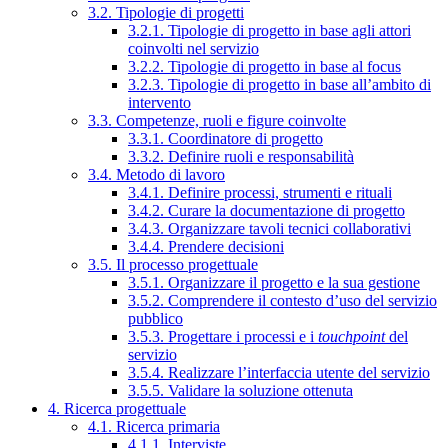
3.2. Tipologie di progetti
3.2.1. Tipologie di progetto in base agli attori
coinvolti nel servizio
3.2.2. Tipologie di progetto in base al focus
3.2.3. Tipologie di progetto in base all’ambito di
intervento
3.3. Competenze, ruoli e figure coinvolte
3.3.1. Coordinatore di progetto
3.3.2. Definire ruoli e responsabilità
3.4. Metodo di lavoro
3.4.1. Definire processi, strumenti e rituali
3.4.2. Curare la documentazione di progetto
3.4.3. Organizzare tavoli tecnici collaborativi
3.4.4. Prendere decisioni
3.5. Il processo progettuale
3.5.1. Organizzare il progetto e la sua gestione
3.5.2. Comprendere il contesto d’uso del servizio
pubblico
3.5.3. Progettare i processi e i
touchpoint
del
servizio
3.5.4. Realizzare l’interfaccia utente del servizio
3.5.5. Validare la soluzione ottenuta
4. Ricerca progettuale
4.1. Ricerca primaria
4.1.1. Interviste