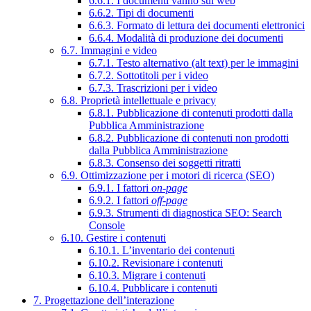
6.6.1. I documenti vanno sul web
6.6.2. Tipi di documenti
6.6.3. Formato di lettura dei documenti elettronici
6.6.4. Modalità di produzione dei documenti
6.7. Immagini e video
6.7.1. Testo alternativo (alt text) per le immagini
6.7.2. Sottotitoli per i video
6.7.3. Trascrizioni per i video
6.8. Proprietà intellettuale e privacy
6.8.1. Pubblicazione di contenuti prodotti dalla
Pubblica Amministrazione
6.8.2. Pubblicazione di contenuti non prodotti
dalla Pubblica Amministrazione
6.8.3. Consenso dei soggetti ritratti
6.9. Ottimizzazione per i motori di ricerca (SEO)
6.9.1. I fattori
on-page
6.9.2. I fattori
off-page
6.9.3. Strumenti di diagnostica SEO: Search
Console
6.10. Gestire i contenuti
6.10.1. L’inventario dei contenuti
6.10.2. Revisionare i contenuti
6.10.3. Migrare i contenuti
6.10.4. Pubblicare i contenuti
7. Progettazione dell’interazione