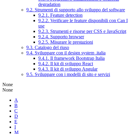
degradation
9.2. Strumenti di supporto allo sviluppo del software
9.2.1. Feature detection
9.2.2. Verificare le feature disponibili con Can I
use
9.2.3. Strumenti e risorse per CSS e JavaScript
9.2.4. Supporto browser
9.2.5. Misurare le prestazioni
9.3. Catalogo del riuso
9.4. Sviluppare con il design system .italia
9.4.1. Il framework Bootstrap Italia
9.4.2. Il kit di sviluppo React
9.4.3. Il kit di sviluppo Angular
9.5. Sviluppare con i modelli di sito e servizi
None
None
A
B
C
D
E
I
M