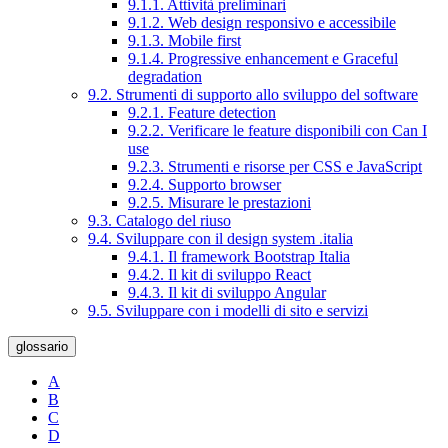
9.1.1. Attività preliminari
9.1.2. Web design responsivo e accessibile
9.1.3. Mobile first
9.1.4. Progressive enhancement e Graceful
degradation
9.2. Strumenti di supporto allo sviluppo del software
9.2.1. Feature detection
9.2.2. Verificare le feature disponibili con Can I
use
9.2.3. Strumenti e risorse per CSS e JavaScript
9.2.4. Supporto browser
9.2.5. Misurare le prestazioni
9.3. Catalogo del riuso
9.4. Sviluppare con il design system .italia
9.4.1. Il framework Bootstrap Italia
9.4.2. Il kit di sviluppo React
9.4.3. Il kit di sviluppo Angular
9.5. Sviluppare con i modelli di sito e servizi
glossario
A
B
C
D