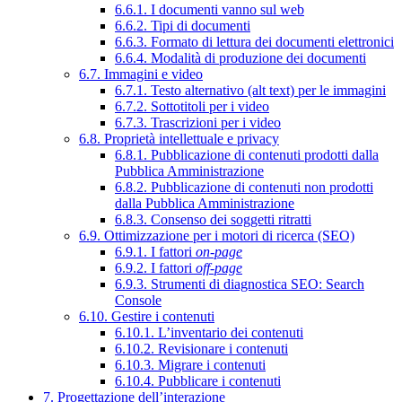
6.6.1. I documenti vanno sul web
6.6.2. Tipi di documenti
6.6.3. Formato di lettura dei documenti elettronici
6.6.4. Modalità di produzione dei documenti
6.7. Immagini e video
6.7.1. Testo alternativo (alt text) per le immagini
6.7.2. Sottotitoli per i video
6.7.3. Trascrizioni per i video
6.8. Proprietà intellettuale e privacy
6.8.1. Pubblicazione di contenuti prodotti dalla
Pubblica Amministrazione
6.8.2. Pubblicazione di contenuti non prodotti
dalla Pubblica Amministrazione
6.8.3. Consenso dei soggetti ritratti
6.9. Ottimizzazione per i motori di ricerca (SEO)
6.9.1. I fattori
on-page
6.9.2. I fattori
off-page
6.9.3. Strumenti di diagnostica SEO: Search
Console
6.10. Gestire i contenuti
6.10.1. L’inventario dei contenuti
6.10.2. Revisionare i contenuti
6.10.3. Migrare i contenuti
6.10.4. Pubblicare i contenuti
7. Progettazione dell’interazione