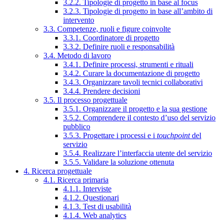
3.2.2. Tipologie di progetto in base al focus
3.2.3. Tipologie di progetto in base all’ambito di
intervento
3.3. Competenze, ruoli e figure coinvolte
3.3.1. Coordinatore di progetto
3.3.2. Definire ruoli e responsabilità
3.4. Metodo di lavoro
3.4.1. Definire processi, strumenti e rituali
3.4.2. Curare la documentazione di progetto
3.4.3. Organizzare tavoli tecnici collaborativi
3.4.4. Prendere decisioni
3.5. Il processo progettuale
3.5.1. Organizzare il progetto e la sua gestione
3.5.2. Comprendere il contesto d’uso del servizio
pubblico
3.5.3. Progettare i processi e i
touchpoint
del
servizio
3.5.4. Realizzare l’interfaccia utente del servizio
3.5.5. Validare la soluzione ottenuta
4. Ricerca progettuale
4.1. Ricerca primaria
4.1.1. Interviste
4.1.2. Questionari
4.1.3. Test di usabilità
4.1.4. Web analytics