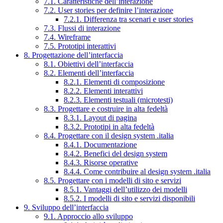
7.1. Caratteristiche dell’interazione
7.2. User stories per definire l’interazione
7.2.1. Differenza tra scenari e user stories
7.3. Flussi di interazione
7.4. Wireframe
7.5. Prototipi interattivi
8. Progettazione dell’interfaccia
8.1. Obiettivi dell’interfaccia
8.2. Elementi dell’interfaccia
8.2.1. Elementi di composizione
8.2.2. Elementi interattivi
8.2.3. Elementi testuali (microtesti)
8.3. Progettare e costruire in alta fedeltà
8.3.1. Layout di pagina
8.3.2. Prototipi in alta fedeltà
8.4. Progettare con il design system .italia
8.4.1. Documentazione
8.4.2. Benefici del design system
8.4.3. Risorse operative
8.4.4. Come contribuire al design system .italia
8.5. Progettare con i modelli di sito e servizi
8.5.1. Vantaggi dell’utilizzo dei modelli
8.5.2. I modelli di sito e servizi disponibili
9. Sviluppo dell’interfaccia
9.1. Approccio allo sviluppo