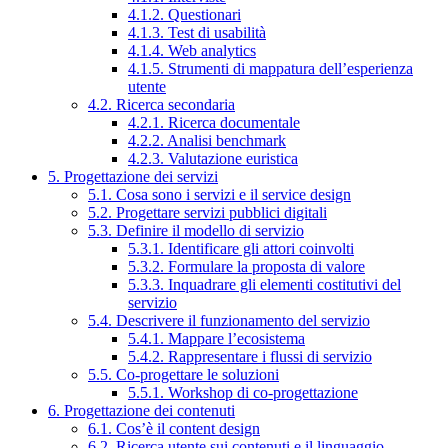
4.1.2. Questionari
4.1.3. Test di usabilità
4.1.4. Web analytics
4.1.5. Strumenti di mappatura dell’esperienza
utente
4.2. Ricerca secondaria
4.2.1. Ricerca documentale
4.2.2. Analisi benchmark
4.2.3. Valutazione euristica
5. Progettazione dei servizi
5.1. Cosa sono i servizi e il service design
5.2. Progettare servizi pubblici digitali
5.3. Definire il modello di servizio
5.3.1. Identificare gli attori coinvolti
5.3.2. Formulare la proposta di valore
5.3.3. Inquadrare gli elementi costitutivi del
servizio
5.4. Descrivere il funzionamento del servizio
5.4.1. Mappare l’ecosistema
5.4.2. Rappresentare i flussi di servizio
5.5. Co-progettare le soluzioni
5.5.1. Workshop di co-progettazione
6. Progettazione dei contenuti
6.1. Cos’è il content design
6.2. Ricerca utente sui contenuti e il linguaggio