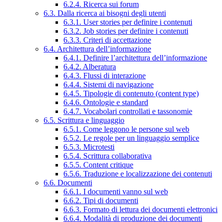
6.2.4. Ricerca sui forum
6.3. Dalla ricerca ai bisogni degli utenti
6.3.1. User stories per definire i contenuti
6.3.2. Job stories per definire i contenuti
6.3.3. Criteri di accettazione
6.4. Architettura dell’informazione
6.4.1. Definire l’architettura dell’informazione
6.4.2. Alberatura
6.4.3. Flussi di interazione
6.4.4. Sistemi di navigazione
6.4.5. Tipologie di contenuto (content type)
6.4.6. Ontologie e standard
6.4.7. Vocabolari controllati e tassonomie
6.5. Scrittura e linguaggio
6.5.1. Come leggono le persone sul web
6.5.2. Le regole per un linguaggio semplice
6.5.3. Microtesti
6.5.4. Scrittura collaborativa
6.5.5. Content critique
6.5.6. Traduzione e localizzazione dei contenuti
6.6. Documenti
6.6.1. I documenti vanno sul web
6.6.2. Tipi di documenti
6.6.3. Formato di lettura dei documenti elettronici
6.6.4. Modalità di produzione dei documenti