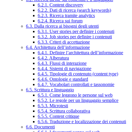
6.2.1. Content discovery
6.2.2. Dati di ricerca (search keywords)
6.2.3. Ricerca tramite analytics
6.2.4. Ricerca sui forum
6.3. Dalla ricerca ai bisogni degli utenti
6.3.1. User stories per definire i contenuti
6.3.2. Job stories per definire i contenuti
6.3.3. Criteri di accettazione
6.4. Architettura dell’informazione
6.4.1. Definire l’architettura dell’informazione
6.4.2. Alberatura
6.4.3. Flussi di interazione
6.4.4. Sistemi di navigazione
6.4.5. Tipologie di contenuto (content type)
6.4.6. Ontologie e standard
6.4.7. Vocabolari controllati e tassonomie
6.5. Scrittura e linguaggio
6.5.1. Come leggono le persone sul web
6.5.2. Le regole per un linguaggio semplice
6.5.3. Microtesti
6.5.4. Scrittura collaborativa
6.5.5. Content critique
6.5.6. Traduzione e localizzazione dei contenuti
6.6. Documenti