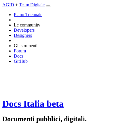
AGID
+
Team Digitale
Piano Triennale
Le community
Developers
Designers
Gli strumenti
Forum
Docs
GitHub
Docs Italia
beta
Documenti pubblici, digitali.