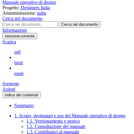
Manuale operativo di design
Progetto:
Designers Italia
Amministrazione:
italia
Cerca nel documento
Cerca nel documento
Informazioni
versione-corrente
Scarica
pdf
html
epub
Sorgente
Azioni
indice dei contenuti
Sommario
1. Scopo, destinatari e uso del Manuale operativo di design
1.1. Versionamento e storico
1.2. Consultazione del manuale
1.3. Contribuisci al manuale