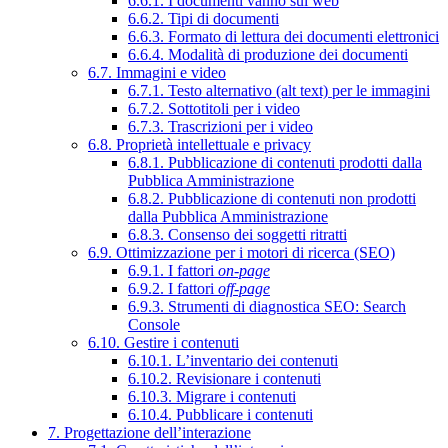
6.6.1. I documenti vanno sul web
6.6.2. Tipi di documenti
6.6.3. Formato di lettura dei documenti elettronici
6.6.4. Modalità di produzione dei documenti
6.7. Immagini e video
6.7.1. Testo alternativo (alt text) per le immagini
6.7.2. Sottotitoli per i video
6.7.3. Trascrizioni per i video
6.8. Proprietà intellettuale e privacy
6.8.1. Pubblicazione di contenuti prodotti dalla
Pubblica Amministrazione
6.8.2. Pubblicazione di contenuti non prodotti
dalla Pubblica Amministrazione
6.8.3. Consenso dei soggetti ritratti
6.9. Ottimizzazione per i motori di ricerca (SEO)
6.9.1. I fattori
on-page
6.9.2. I fattori
off-page
6.9.3. Strumenti di diagnostica SEO: Search
Console
6.10. Gestire i contenuti
6.10.1. L’inventario dei contenuti
6.10.2. Revisionare i contenuti
6.10.3. Migrare i contenuti
6.10.4. Pubblicare i contenuti
7. Progettazione dell’interazione