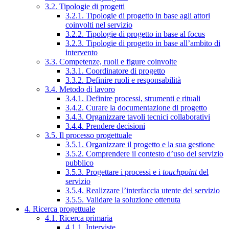
3.2. Tipologie di progetti
3.2.1. Tipologie di progetto in base agli attori
coinvolti nel servizio
3.2.2. Tipologie di progetto in base al focus
3.2.3. Tipologie di progetto in base all’ambito di
intervento
3.3. Competenze, ruoli e figure coinvolte
3.3.1. Coordinatore di progetto
3.3.2. Definire ruoli e responsabilità
3.4. Metodo di lavoro
3.4.1. Definire processi, strumenti e rituali
3.4.2. Curare la documentazione di progetto
3.4.3. Organizzare tavoli tecnici collaborativi
3.4.4. Prendere decisioni
3.5. Il processo progettuale
3.5.1. Organizzare il progetto e la sua gestione
3.5.2. Comprendere il contesto d’uso del servizio
pubblico
3.5.3. Progettare i processi e i
touchpoint
del
servizio
3.5.4. Realizzare l’interfaccia utente del servizio
3.5.5. Validare la soluzione ottenuta
4. Ricerca progettuale
4.1. Ricerca primaria
4.1.1. Interviste