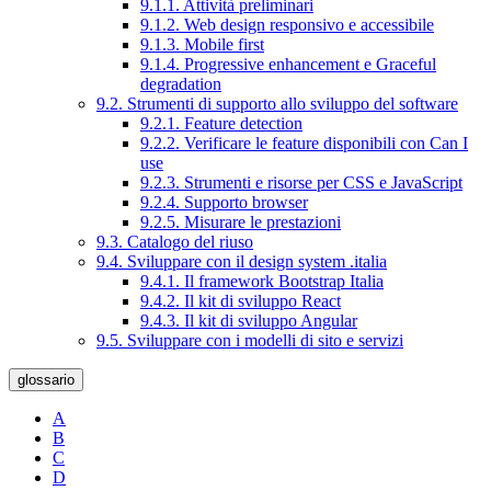
9.1.1. Attività preliminari
9.1.2. Web design responsivo e accessibile
9.1.3. Mobile first
9.1.4. Progressive enhancement e Graceful
degradation
9.2. Strumenti di supporto allo sviluppo del software
9.2.1. Feature detection
9.2.2. Verificare le feature disponibili con Can I
use
9.2.3. Strumenti e risorse per CSS e JavaScript
9.2.4. Supporto browser
9.2.5. Misurare le prestazioni
9.3. Catalogo del riuso
9.4. Sviluppare con il design system .italia
9.4.1. Il framework Bootstrap Italia
9.4.2. Il kit di sviluppo React
9.4.3. Il kit di sviluppo Angular
9.5. Sviluppare con i modelli di sito e servizi
glossario
A
B
C
D