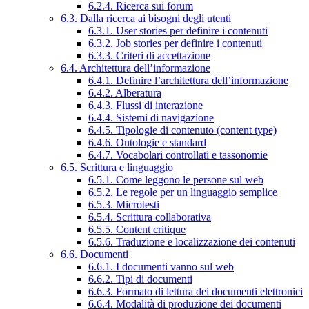
6.2.4. Ricerca sui forum
6.3. Dalla ricerca ai bisogni degli utenti
6.3.1. User stories per definire i contenuti
6.3.2. Job stories per definire i contenuti
6.3.3. Criteri di accettazione
6.4. Architettura dell’informazione
6.4.1. Definire l’architettura dell’informazione
6.4.2. Alberatura
6.4.3. Flussi di interazione
6.4.4. Sistemi di navigazione
6.4.5. Tipologie di contenuto (content type)
6.4.6. Ontologie e standard
6.4.7. Vocabolari controllati e tassonomie
6.5. Scrittura e linguaggio
6.5.1. Come leggono le persone sul web
6.5.2. Le regole per un linguaggio semplice
6.5.3. Microtesti
6.5.4. Scrittura collaborativa
6.5.5. Content critique
6.5.6. Traduzione e localizzazione dei contenuti
6.6. Documenti
6.6.1. I documenti vanno sul web
6.6.2. Tipi di documenti
6.6.3. Formato di lettura dei documenti elettronici
6.6.4. Modalità di produzione dei documenti