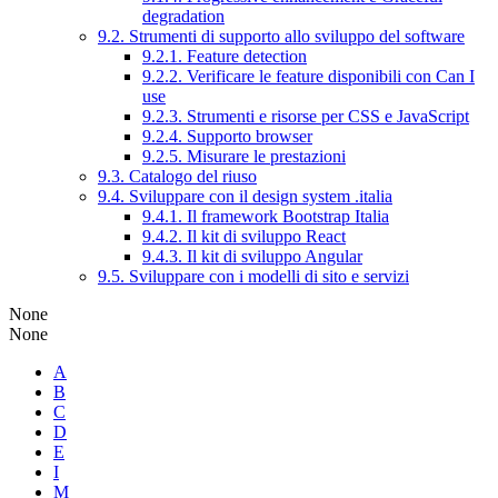
degradation
9.2. Strumenti di supporto allo sviluppo del software
9.2.1. Feature detection
9.2.2. Verificare le feature disponibili con Can I
use
9.2.3. Strumenti e risorse per CSS e JavaScript
9.2.4. Supporto browser
9.2.5. Misurare le prestazioni
9.3. Catalogo del riuso
9.4. Sviluppare con il design system .italia
9.4.1. Il framework Bootstrap Italia
9.4.2. Il kit di sviluppo React
9.4.3. Il kit di sviluppo Angular
9.5. Sviluppare con i modelli di sito e servizi
None
None
A
B
C
D
E
I
M