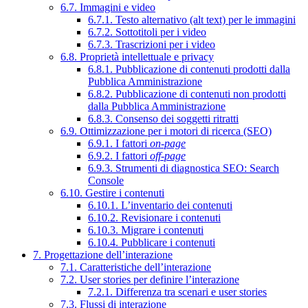
6.7. Immagini e video
6.7.1. Testo alternativo (alt text) per le immagini
6.7.2. Sottotitoli per i video
6.7.3. Trascrizioni per i video
6.8. Proprietà intellettuale e privacy
6.8.1. Pubblicazione di contenuti prodotti dalla
Pubblica Amministrazione
6.8.2. Pubblicazione di contenuti non prodotti
dalla Pubblica Amministrazione
6.8.3. Consenso dei soggetti ritratti
6.9. Ottimizzazione per i motori di ricerca (SEO)
6.9.1. I fattori
on-page
6.9.2. I fattori
off-page
6.9.3. Strumenti di diagnostica SEO: Search
Console
6.10. Gestire i contenuti
6.10.1. L’inventario dei contenuti
6.10.2. Revisionare i contenuti
6.10.3. Migrare i contenuti
6.10.4. Pubblicare i contenuti
7. Progettazione dell’interazione
7.1. Caratteristiche dell’interazione
7.2. User stories per definire l’interazione
7.2.1. Differenza tra scenari e user stories
7.3. Flussi di interazione