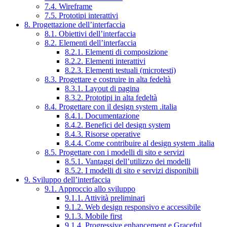
7.4. Wireframe
7.5. Prototipi interattivi
8. Progettazione dell’interfaccia
8.1. Obiettivi dell’interfaccia
8.2. Elementi dell’interfaccia
8.2.1. Elementi di composizione
8.2.2. Elementi interattivi
8.2.3. Elementi testuali (microtesti)
8.3. Progettare e costruire in alta fedeltà
8.3.1. Layout di pagina
8.3.2. Prototipi in alta fedeltà
8.4. Progettare con il design system .italia
8.4.1. Documentazione
8.4.2. Benefici del design system
8.4.3. Risorse operative
8.4.4. Come contribuire al design system .italia
8.5. Progettare con i modelli di sito e servizi
8.5.1. Vantaggi dell’utilizzo dei modelli
8.5.2. I modelli di sito e servizi disponibili
9. Sviluppo dell’interfaccia
9.1. Approccio allo sviluppo
9.1.1. Attività preliminari
9.1.2. Web design responsivo e accessibile
9.1.3. Mobile first
9.1.4. Progressive enhancement e Graceful