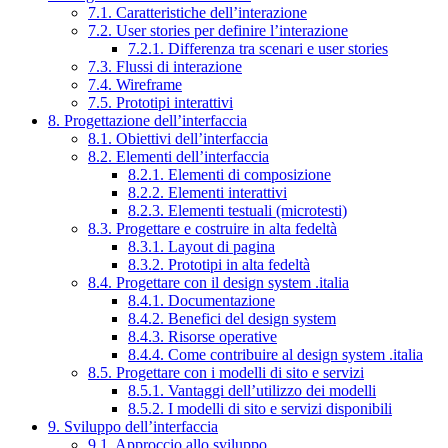
7.1. Caratteristiche dell’interazione
7.2. User stories per definire l’interazione
7.2.1. Differenza tra scenari e user stories
7.3. Flussi di interazione
7.4. Wireframe
7.5. Prototipi interattivi
8. Progettazione dell’interfaccia
8.1. Obiettivi dell’interfaccia
8.2. Elementi dell’interfaccia
8.2.1. Elementi di composizione
8.2.2. Elementi interattivi
8.2.3. Elementi testuali (microtesti)
8.3. Progettare e costruire in alta fedeltà
8.3.1. Layout di pagina
8.3.2. Prototipi in alta fedeltà
8.4. Progettare con il design system .italia
8.4.1. Documentazione
8.4.2. Benefici del design system
8.4.3. Risorse operative
8.4.4. Come contribuire al design system .italia
8.5. Progettare con i modelli di sito e servizi
8.5.1. Vantaggi dell’utilizzo dei modelli
8.5.2. I modelli di sito e servizi disponibili
9. Sviluppo dell’interfaccia
9.1. Approccio allo sviluppo