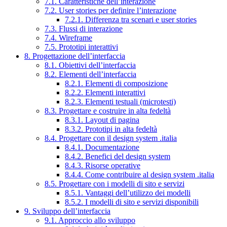
7.1. Caratteristiche dell’interazione
7.2. User stories per definire l’interazione
7.2.1. Differenza tra scenari e user stories
7.3. Flussi di interazione
7.4. Wireframe
7.5. Prototipi interattivi
8. Progettazione dell’interfaccia
8.1. Obiettivi dell’interfaccia
8.2. Elementi dell’interfaccia
8.2.1. Elementi di composizione
8.2.2. Elementi interattivi
8.2.3. Elementi testuali (microtesti)
8.3. Progettare e costruire in alta fedeltà
8.3.1. Layout di pagina
8.3.2. Prototipi in alta fedeltà
8.4. Progettare con il design system .italia
8.4.1. Documentazione
8.4.2. Benefici del design system
8.4.3. Risorse operative
8.4.4. Come contribuire al design system .italia
8.5. Progettare con i modelli di sito e servizi
8.5.1. Vantaggi dell’utilizzo dei modelli
8.5.2. I modelli di sito e servizi disponibili
9. Sviluppo dell’interfaccia
9.1. Approccio allo sviluppo