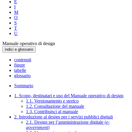
E
I
M
O
S
T
U
Manuale operativo di design
indici e glossario
contenuti
figure
tabelle
glossario
Sommario
1. Scopo, destinatari e uso del Manuale operativo di design
1.1. Versionamento e storico
1.2. Consultazione del manuale
1.3. Contribuisci al manuale
2. Introduzione al design per i servizi pubblici digitali
2.1. Design per l’amministrazione digitale (
e-
government
)