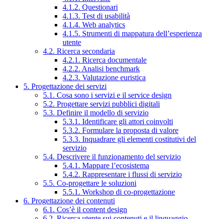
4.1.2. Questionari
4.1.3. Test di usabilità
4.1.4. Web analytics
4.1.5. Strumenti di mappatura dell’esperienza
utente
4.2. Ricerca secondaria
4.2.1. Ricerca documentale
4.2.2. Analisi benchmark
4.2.3. Valutazione euristica
5. Progettazione dei servizi
5.1. Cosa sono i servizi e il service design
5.2. Progettare servizi pubblici digitali
5.3. Definire il modello di servizio
5.3.1. Identificare gli attori coinvolti
5.3.2. Formulare la proposta di valore
5.3.3. Inquadrare gli elementi costitutivi del
servizio
5.4. Descrivere il funzionamento del servizio
5.4.1. Mappare l’ecosistema
5.4.2. Rappresentare i flussi di servizio
5.5. Co-progettare le soluzioni
5.5.1. Workshop di co-progettazione
6. Progettazione dei contenuti
6.1. Cos’è il content design
6.2. Ricerca utente sui contenuti e il linguaggio