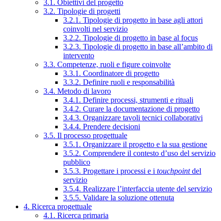
3.1. Obiettivi del progetto
3.2. Tipologie di progetti
3.2.1. Tipologie di progetto in base agli attori
coinvolti nel servizio
3.2.2. Tipologie di progetto in base al focus
3.2.3. Tipologie di progetto in base all’ambito di
intervento
3.3. Competenze, ruoli e figure coinvolte
3.3.1. Coordinatore di progetto
3.3.2. Definire ruoli e responsabilità
3.4. Metodo di lavoro
3.4.1. Definire processi, strumenti e rituali
3.4.2. Curare la documentazione di progetto
3.4.3. Organizzare tavoli tecnici collaborativi
3.4.4. Prendere decisioni
3.5. Il processo progettuale
3.5.1. Organizzare il progetto e la sua gestione
3.5.2. Comprendere il contesto d’uso del servizio
pubblico
3.5.3. Progettare i processi e i
touchpoint
del
servizio
3.5.4. Realizzare l’interfaccia utente del servizio
3.5.5. Validare la soluzione ottenuta
4. Ricerca progettuale
4.1. Ricerca primaria