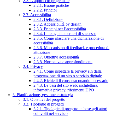
2.2. L’approccio progettuale
2.2.1. Buone pratiche
2.2.2. Principi
2.3. Accessibilità
2.3.1. Definizione
2.3.2. Accessibilità by design
2.3.3. Principi per l’accessibilità
2.3.4. Linee guida e criteri di successo
2.3.5. Come rilasciare una dichiarazione di
accessibilità
2.3.6. Meccanismo di feedback e procedura di
attuazione
2.3.7. Obiettivi accessibilità
2.3.8. Normativa e approfondimenti
2.4. Privacy
2.4.1. Come rispettare la privacy sin dalla
progettazione di un sito o servizio digitale
2.4.2. Richiedi il consenso quando necessario
2.4.3. Le basi del sito web: architettura,
informativa privacy, riferimenti DPO
3. Pianificazione, gestione e strategia
3.1. Obiettivi del progetto
3.2. Tipologie di progetti
3.2.1. Tipologie di progetto in base agli attori
coinvolti nel servizio