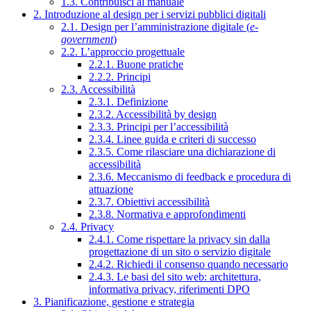
1.3. Contribuisci al manuale
2. Introduzione al design per i servizi pubblici digitali
2.1. Design per l’amministrazione digitale (
e-
government
)
2.2. L’approccio progettuale
2.2.1. Buone pratiche
2.2.2. Principi
2.3. Accessibilità
2.3.1. Definizione
2.3.2. Accessibilità by design
2.3.3. Principi per l’accessibilità
2.3.4. Linee guida e criteri di successo
2.3.5. Come rilasciare una dichiarazione di
accessibilità
2.3.6. Meccanismo di feedback e procedura di
attuazione
2.3.7. Obiettivi accessibilità
2.3.8. Normativa e approfondimenti
2.4. Privacy
2.4.1. Come rispettare la privacy sin dalla
progettazione di un sito o servizio digitale
2.4.2. Richiedi il consenso quando necessario
2.4.3. Le basi del sito web: architettura,
informativa privacy, riferimenti DPO
3. Pianificazione, gestione e strategia