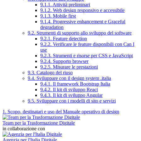
9.1.1. Attività preliminari
9.1.2. Web design responsivo e accessibile
9.1.3. Mobile first
9.1.4. Progressive enhancement e Graceful
degradation
9.2. Strumenti di supporto allo sviluppo del software
9.2.1. Feature detection
9.2.2. Verificare le feature disponibili con Can I
use
9.2.3. Strumenti e risorse per CSS e JavaScript
9.2.4. Supporto browser
9.2.5. Misurare le prestazioni
9.3. Catalogo del riuso
9.4. Sviluppare con il design system .italia
9.4.1. Il framework Bootstrap Italia
9.4.2. Il kit di sviluppo React
9.4.3. Il kit di sviluppo Angular
9.5. Sviluppare con i modelli di sito e servizi
1. Scopo, destinatari e uso del Manuale operativo di design
Team per la Trasformazione Digitale
in collaborazione con
Agenzia per l'Italia Digitale