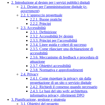
2. Introduzione al design per i servizi pubblici digitali
2.1. Design per l’amministrazione digitale (
e-
government
)
2.2. L’approccio progettuale
2.2.1. Buone pratiche
2.2.2. Principi
2.3. Accessibilità
2.3.1. Definizione
2.3.2. Accessibilità by design
2.3.3. Principi per l’accessibilità
2.3.4. Linee guida e criteri di successo
2.3.5. Come rilasciare una dichiarazione di
accessibilità
2.3.6. Meccanismo di feedback e procedura di
attuazione
2.3.7. Obiettivi accessibilità
2.3.8. Normativa e approfondimenti
2.4. Privacy
2.4.1. Come rispettare la privacy sin dalla
progettazione di un sito o servizio digitale
2.4.2. Richiedi il consenso quando necessario
2.4.3. Le basi del sito web: architettura,
informativa privacy, riferimenti DPO
3. Pianificazione, gestione e strategia
3.1. Obiettivi del progetto