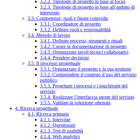
3.2.2. Tipologie di progetto in base al focus
3.2.3. Tipologie di progetto in base all’ambito di
intervento
3.3. Competenze, ruoli e figure coinvolte
3.3.1. Coordinatore di progetto
3.3.2. Definire ruoli e responsabilità
3.4. Metodo di lavoro
3.4.1. Definire processi, strumenti e rituali
3.4.2. Curare la documentazione di progetto
3.4.3. Organizzare tavoli tecnici collaborativi
3.4.4. Prendere decisioni
3.5. Il processo progettuale
3.5.1. Organizzare il progetto e la sua gestione
3.5.2. Comprendere il contesto d’uso del servizio
pubblico
3.5.3. Progettare i processi e i
touchpoint
del
servizio
3.5.4. Realizzare l’interfaccia utente del servizio
3.5.5. Validare la soluzione ottenuta
4. Ricerca progettuale
4.1. Ricerca primaria
4.1.1. Interviste
4.1.2. Questionari
4.1.3. Test di usabilità
4.1.4. Web analytics