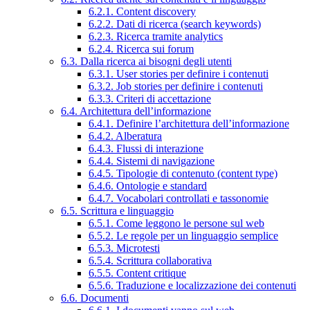
6.2.1. Content discovery
6.2.2. Dati di ricerca (search keywords)
6.2.3. Ricerca tramite analytics
6.2.4. Ricerca sui forum
6.3. Dalla ricerca ai bisogni degli utenti
6.3.1. User stories per definire i contenuti
6.3.2. Job stories per definire i contenuti
6.3.3. Criteri di accettazione
6.4. Architettura dell’informazione
6.4.1. Definire l’architettura dell’informazione
6.4.2. Alberatura
6.4.3. Flussi di interazione
6.4.4. Sistemi di navigazione
6.4.5. Tipologie di contenuto (content type)
6.4.6. Ontologie e standard
6.4.7. Vocabolari controllati e tassonomie
6.5. Scrittura e linguaggio
6.5.1. Come leggono le persone sul web
6.5.2. Le regole per un linguaggio semplice
6.5.3. Microtesti
6.5.4. Scrittura collaborativa
6.5.5. Content critique
6.5.6. Traduzione e localizzazione dei contenuti
6.6. Documenti