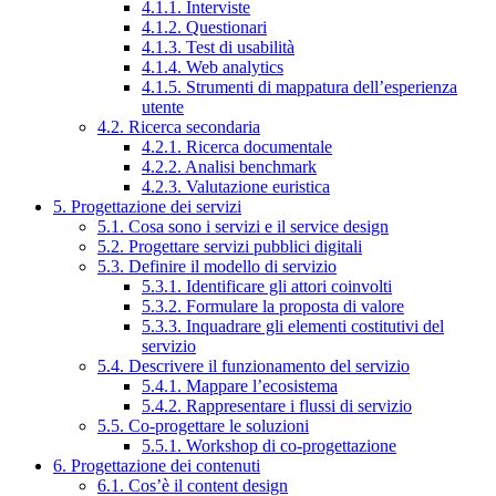
4.1.1. Interviste
4.1.2. Questionari
4.1.3. Test di usabilità
4.1.4. Web analytics
4.1.5. Strumenti di mappatura dell’esperienza
utente
4.2. Ricerca secondaria
4.2.1. Ricerca documentale
4.2.2. Analisi benchmark
4.2.3. Valutazione euristica
5. Progettazione dei servizi
5.1. Cosa sono i servizi e il service design
5.2. Progettare servizi pubblici digitali
5.3. Definire il modello di servizio
5.3.1. Identificare gli attori coinvolti
5.3.2. Formulare la proposta di valore
5.3.3. Inquadrare gli elementi costitutivi del
servizio
5.4. Descrivere il funzionamento del servizio
5.4.1. Mappare l’ecosistema
5.4.2. Rappresentare i flussi di servizio
5.5. Co-progettare le soluzioni
5.5.1. Workshop di co-progettazione
6. Progettazione dei contenuti
6.1. Cos’è il content design