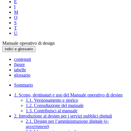
E
I
M
O
S
T
U
Manuale operativo di design
indici e glossario
contenuti
figure
tabelle
glossario
Sommario
1. Scopo, destinatari e uso del Manuale operativo di design
1.1. Versionamento e storico
1.2. Consultazione del manuale
1.3. Contribuisci al manuale
2. Introduzione al design per i servizi pubblici digitali
2.1. Design per l’amministrazione digitale (
e-
government
)