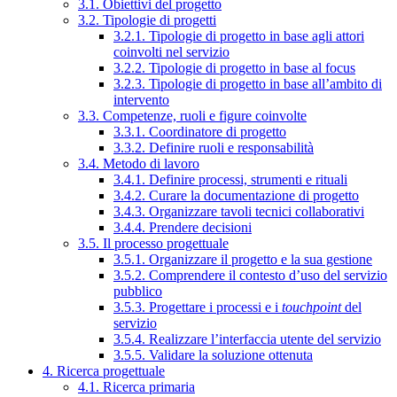
3.1. Obiettivi del progetto
3.2. Tipologie di progetti
3.2.1. Tipologie di progetto in base agli attori
coinvolti nel servizio
3.2.2. Tipologie di progetto in base al focus
3.2.3. Tipologie di progetto in base all’ambito di
intervento
3.3. Competenze, ruoli e figure coinvolte
3.3.1. Coordinatore di progetto
3.3.2. Definire ruoli e responsabilità
3.4. Metodo di lavoro
3.4.1. Definire processi, strumenti e rituali
3.4.2. Curare la documentazione di progetto
3.4.3. Organizzare tavoli tecnici collaborativi
3.4.4. Prendere decisioni
3.5. Il processo progettuale
3.5.1. Organizzare il progetto e la sua gestione
3.5.2. Comprendere il contesto d’uso del servizio
pubblico
3.5.3. Progettare i processi e i
touchpoint
del
servizio
3.5.4. Realizzare l’interfaccia utente del servizio
3.5.5. Validare la soluzione ottenuta
4. Ricerca progettuale
4.1. Ricerca primaria