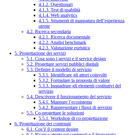
4.1.2. Questionari
4.1.3. Test di usabilità
4.1.4. Web analytics
4.1.5. Strumenti di mappatura dell’esperienza
utente
4.2. Ricerca secondaria
4.2.1. Ricerca documentale
4.2.2. Analisi benchmark
4.2.3. Valutazione euristica
5. Progettazione dei servizi
5.1. Cosa sono i servizi e il service design
5.2. Progettare servizi pubblici digitali
5.3. Definire il modello di servizio
5.3.1. Identificare gli attori coinvolti
5.3.2. Formulare la proposta di valore
5.3.3. Inquadrare gli elementi costitutivi del
servizio
5.4. Descrivere il funzionamento del servizio
5.4.1. Mappare l’ecosistema
5.4.2. Rappresentare i flussi di servizio
5.5. Co-progettare le soluzioni
5.5.1. Workshop di co-progettazione
6. Progettazione dei contenuti
6.1. Cos’è il content design
6.2. Ricerca utente sui contenuti e il linguaggio