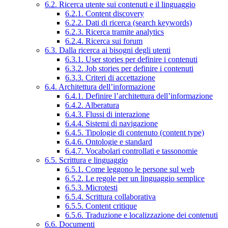
6.2. Ricerca utente sui contenuti e il linguaggio
6.2.1. Content discovery
6.2.2. Dati di ricerca (search keywords)
6.2.3. Ricerca tramite analytics
6.2.4. Ricerca sui forum
6.3. Dalla ricerca ai bisogni degli utenti
6.3.1. User stories per definire i contenuti
6.3.2. Job stories per definire i contenuti
6.3.3. Criteri di accettazione
6.4. Architettura dell’informazione
6.4.1. Definire l’architettura dell’informazione
6.4.2. Alberatura
6.4.3. Flussi di interazione
6.4.4. Sistemi di navigazione
6.4.5. Tipologie di contenuto (content type)
6.4.6. Ontologie e standard
6.4.7. Vocabolari controllati e tassonomie
6.5. Scrittura e linguaggio
6.5.1. Come leggono le persone sul web
6.5.2. Le regole per un linguaggio semplice
6.5.3. Microtesti
6.5.4. Scrittura collaborativa
6.5.5. Content critique
6.5.6. Traduzione e localizzazione dei contenuti
6.6. Documenti