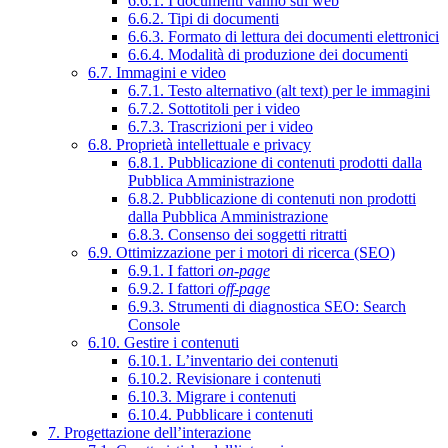
6.6.1. I documenti vanno sul web
6.6.2. Tipi di documenti
6.6.3. Formato di lettura dei documenti elettronici
6.6.4. Modalità di produzione dei documenti
6.7. Immagini e video
6.7.1. Testo alternativo (alt text) per le immagini
6.7.2. Sottotitoli per i video
6.7.3. Trascrizioni per i video
6.8. Proprietà intellettuale e privacy
6.8.1. Pubblicazione di contenuti prodotti dalla
Pubblica Amministrazione
6.8.2. Pubblicazione di contenuti non prodotti
dalla Pubblica Amministrazione
6.8.3. Consenso dei soggetti ritratti
6.9. Ottimizzazione per i motori di ricerca (SEO)
6.9.1. I fattori
on-page
6.9.2. I fattori
off-page
6.9.3. Strumenti di diagnostica SEO: Search
Console
6.10. Gestire i contenuti
6.10.1. L’inventario dei contenuti
6.10.2. Revisionare i contenuti
6.10.3. Migrare i contenuti
6.10.4. Pubblicare i contenuti
7. Progettazione dell’interazione