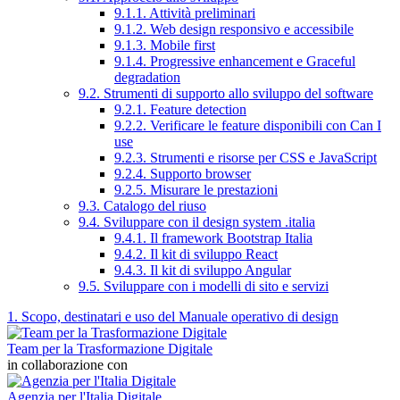
9.1.1. Attività preliminari
9.1.2. Web design responsivo e accessibile
9.1.3. Mobile first
9.1.4. Progressive enhancement e Graceful
degradation
9.2. Strumenti di supporto allo sviluppo del software
9.2.1. Feature detection
9.2.2. Verificare le feature disponibili con Can I
use
9.2.3. Strumenti e risorse per CSS e JavaScript
9.2.4. Supporto browser
9.2.5. Misurare le prestazioni
9.3. Catalogo del riuso
9.4. Sviluppare con il design system .italia
9.4.1. Il framework Bootstrap Italia
9.4.2. Il kit di sviluppo React
9.4.3. Il kit di sviluppo Angular
9.5. Sviluppare con i modelli di sito e servizi
1. Scopo, destinatari e uso del Manuale operativo di design
Team per la Trasformazione Digitale
in collaborazione con
Agenzia per l'Italia Digitale