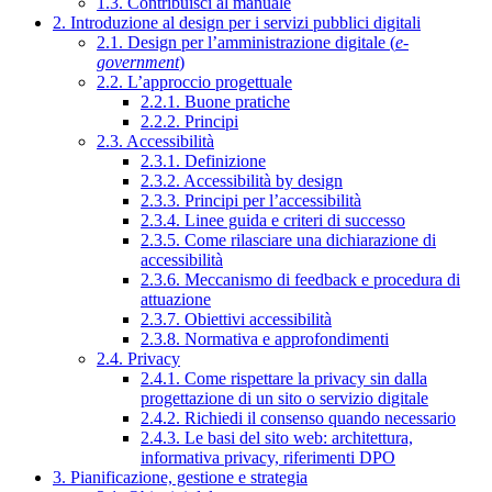
1.3. Contribuisci al manuale
2. Introduzione al design per i servizi pubblici digitali
2.1. Design per l’amministrazione digitale (
e-
government
)
2.2. L’approccio progettuale
2.2.1. Buone pratiche
2.2.2. Principi
2.3. Accessibilità
2.3.1. Definizione
2.3.2. Accessibilità by design
2.3.3. Principi per l’accessibilità
2.3.4. Linee guida e criteri di successo
2.3.5. Come rilasciare una dichiarazione di
accessibilità
2.3.6. Meccanismo di feedback e procedura di
attuazione
2.3.7. Obiettivi accessibilità
2.3.8. Normativa e approfondimenti
2.4. Privacy
2.4.1. Come rispettare la privacy sin dalla
progettazione di un sito o servizio digitale
2.4.2. Richiedi il consenso quando necessario
2.4.3. Le basi del sito web: architettura,
informativa privacy, riferimenti DPO
3. Pianificazione, gestione e strategia