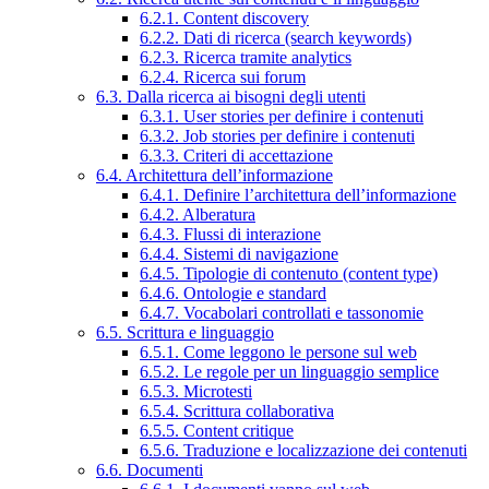
6.2.1. Content discovery
6.2.2. Dati di ricerca (search keywords)
6.2.3. Ricerca tramite analytics
6.2.4. Ricerca sui forum
6.3. Dalla ricerca ai bisogni degli utenti
6.3.1. User stories per definire i contenuti
6.3.2. Job stories per definire i contenuti
6.3.3. Criteri di accettazione
6.4. Architettura dell’informazione
6.4.1. Definire l’architettura dell’informazione
6.4.2. Alberatura
6.4.3. Flussi di interazione
6.4.4. Sistemi di navigazione
6.4.5. Tipologie di contenuto (content type)
6.4.6. Ontologie e standard
6.4.7. Vocabolari controllati e tassonomie
6.5. Scrittura e linguaggio
6.5.1. Come leggono le persone sul web
6.5.2. Le regole per un linguaggio semplice
6.5.3. Microtesti
6.5.4. Scrittura collaborativa
6.5.5. Content critique
6.5.6. Traduzione e localizzazione dei contenuti
6.6. Documenti