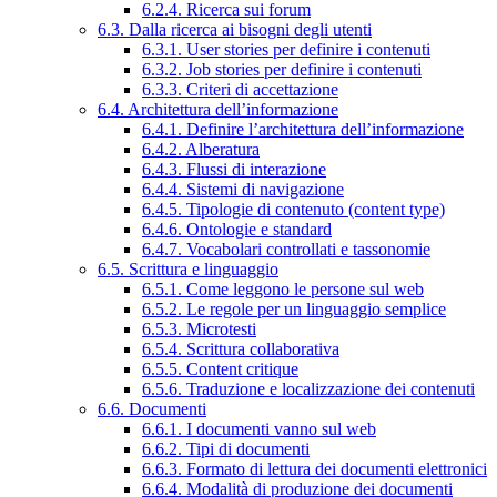
6.2.4. Ricerca sui forum
6.3. Dalla ricerca ai bisogni degli utenti
6.3.1. User stories per definire i contenuti
6.3.2. Job stories per definire i contenuti
6.3.3. Criteri di accettazione
6.4. Architettura dell’informazione
6.4.1. Definire l’architettura dell’informazione
6.4.2. Alberatura
6.4.3. Flussi di interazione
6.4.4. Sistemi di navigazione
6.4.5. Tipologie di contenuto (content type)
6.4.6. Ontologie e standard
6.4.7. Vocabolari controllati e tassonomie
6.5. Scrittura e linguaggio
6.5.1. Come leggono le persone sul web
6.5.2. Le regole per un linguaggio semplice
6.5.3. Microtesti
6.5.4. Scrittura collaborativa
6.5.5. Content critique
6.5.6. Traduzione e localizzazione dei contenuti
6.6. Documenti
6.6.1. I documenti vanno sul web
6.6.2. Tipi di documenti
6.6.3. Formato di lettura dei documenti elettronici
6.6.4. Modalità di produzione dei documenti