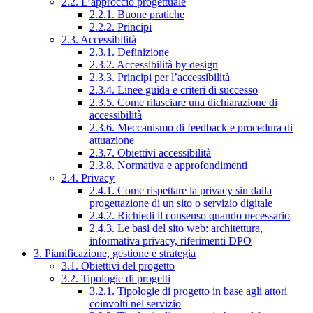
2.2. L’approccio progettuale
2.2.1. Buone pratiche
2.2.2. Principi
2.3. Accessibilità
2.3.1. Definizione
2.3.2. Accessibilità by design
2.3.3. Principi per l’accessibilità
2.3.4. Linee guida e criteri di successo
2.3.5. Come rilasciare una dichiarazione di
accessibilità
2.3.6. Meccanismo di feedback e procedura di
attuazione
2.3.7. Obiettivi accessibilità
2.3.8. Normativa e approfondimenti
2.4. Privacy
2.4.1. Come rispettare la privacy sin dalla
progettazione di un sito o servizio digitale
2.4.2. Richiedi il consenso quando necessario
2.4.3. Le basi del sito web: architettura,
informativa privacy, riferimenti DPO
3. Pianificazione, gestione e strategia
3.1. Obiettivi del progetto
3.2. Tipologie di progetti
3.2.1. Tipologie di progetto in base agli attori
coinvolti nel servizio