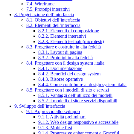
7.4. Wireframe
7.5. Prototipi interattivi
8. Progettazione dell’interfaccia
8.1. Obiettivi dell’interfaccia
8.2. Elementi dell’interfaccia
8.2.1. Elementi di composizione
8.2.2. Elementi interattivi
8.2.3. Elementi testuali (microtesti)
8.3. Progettare e costruire in alta fedeltà
8.3.1. Layout di pagina
8.3.2. Prototipi in alta fedeltà
8.4. Progettare con il design system .italia
8.4.1. Documentazione
8.4.2. Benefici del design system
8.4.3. Risorse operative
8.4.4. Come contribuire al design system .italia
8.5. Progettare con i modelli di sito e servizi
8.5.1. Vantaggi dell’utilizzo dei modelli
8.5.2. I modelli di sito e servizi disponibili
9. Sviluppo dell’interfaccia
9.1. Approccio allo sviluppo
9.1.1. Attività preliminari
9.1.2. Web design responsivo e accessibile
9.1.3. Mobile first
9.1.4. Progressive enhancement e Graceful