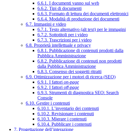
6.6.1. I documenti vanno sul web
6.6.2. Tipi di documenti
6.6.3. Formato di lettura dei documenti elettronici
6.6.4. Modalità di produzione dei documenti
6.7. Immagini e video
6.7.1. Testo alternativo (alt text) per le immagini
6.7.2. Sottotitoli per i video
6.7.3. Trascrizioni per i video
6.8. Proprietà intellettuale e privacy
6.8.1. Pubblicazione di contenuti prodotti dalla
Pubblica Amministrazione
6.8.2. Pubblicazione di contenuti non prodotti
dalla Pubblica Amministrazione
6.8.3. Consenso dei soggetti ritratti
6.9. Ottimizzazione per i motori di ricerca (SEO)
6.9.1. I fattori
on-page
6.9.2. I fattori
off-page
6.9.3. Strumenti di diagnostica SEO: Search
Console
6.10. Gestire i contenuti
6.10.1. L’inventario dei contenuti
6.10.2. Revisionare i contenuti
6.10.3. Migrare i contenuti
6.10.4. Pubblicare i contenuti
7. Progettazione dell’interazione