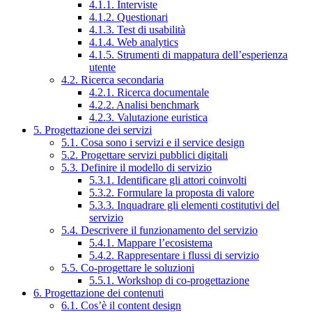
4.1.1. Interviste
4.1.2. Questionari
4.1.3. Test di usabilità
4.1.4. Web analytics
4.1.5. Strumenti di mappatura dell’esperienza
utente
4.2. Ricerca secondaria
4.2.1. Ricerca documentale
4.2.2. Analisi benchmark
4.2.3. Valutazione euristica
5. Progettazione dei servizi
5.1. Cosa sono i servizi e il service design
5.2. Progettare servizi pubblici digitali
5.3. Definire il modello di servizio
5.3.1. Identificare gli attori coinvolti
5.3.2. Formulare la proposta di valore
5.3.3. Inquadrare gli elementi costitutivi del
servizio
5.4. Descrivere il funzionamento del servizio
5.4.1. Mappare l’ecosistema
5.4.2. Rappresentare i flussi di servizio
5.5. Co-progettare le soluzioni
5.5.1. Workshop di co-progettazione
6. Progettazione dei contenuti
6.1. Cos’è il content design