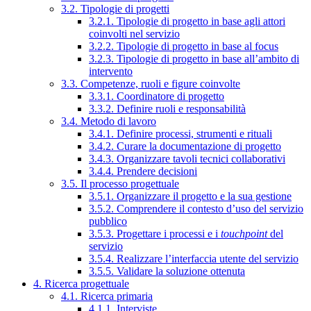
3.2. Tipologie di progetti
3.2.1. Tipologie di progetto in base agli attori
coinvolti nel servizio
3.2.2. Tipologie di progetto in base al focus
3.2.3. Tipologie di progetto in base all’ambito di
intervento
3.3. Competenze, ruoli e figure coinvolte
3.3.1. Coordinatore di progetto
3.3.2. Definire ruoli e responsabilità
3.4. Metodo di lavoro
3.4.1. Definire processi, strumenti e rituali
3.4.2. Curare la documentazione di progetto
3.4.3. Organizzare tavoli tecnici collaborativi
3.4.4. Prendere decisioni
3.5. Il processo progettuale
3.5.1. Organizzare il progetto e la sua gestione
3.5.2. Comprendere il contesto d’uso del servizio
pubblico
3.5.3. Progettare i processi e i
touchpoint
del
servizio
3.5.4. Realizzare l’interfaccia utente del servizio
3.5.5. Validare la soluzione ottenuta
4. Ricerca progettuale
4.1. Ricerca primaria
4.1.1. Interviste