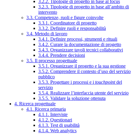
3.2.2. Tipologie di progetto in base al focus
3.2.3. Tipologie di progetto in base all’ambito di
intervento
3.3. Competenze, ruoli e figure coinvolte
3.3.1. Coordinatore di progetto
3.3.2. Definire ruoli e responsabilità
3.4. Metodo di lavoro
3.4.1. Definire processi, strumenti e rituali
3.4.2. Curare la documentazione di progetto
3.4.3. Organizzare tavoli tecnici collaborativi
3.4.4. Prendere decisioni
3.5. Il processo progettuale
3.5.1. Organizzare il progetto e la sua gestione
3.5.2. Comprendere il contesto d’uso del servizio
pubblico
3.5.3. Progettare i processi e i
touchpoint
del
servizio
3.5.4. Realizzare l’interfaccia utente del servizio
3.5.5. Validare la soluzione ottenuta
4. Ricerca progettuale
4.1. Ricerca primaria
4.1.1. Interviste
4.1.2. Questionari
4.1.3. Test di usabilità
4.1.4. Web analytics