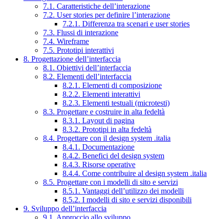
7.1. Caratteristiche dell’interazione
7.2. User stories per definire l’interazione
7.2.1. Differenza tra scenari e user stories
7.3. Flussi di interazione
7.4. Wireframe
7.5. Prototipi interattivi
8. Progettazione dell’interfaccia
8.1. Obiettivi dell’interfaccia
8.2. Elementi dell’interfaccia
8.2.1. Elementi di composizione
8.2.2. Elementi interattivi
8.2.3. Elementi testuali (microtesti)
8.3. Progettare e costruire in alta fedeltà
8.3.1. Layout di pagina
8.3.2. Prototipi in alta fedeltà
8.4. Progettare con il design system .italia
8.4.1. Documentazione
8.4.2. Benefici del design system
8.4.3. Risorse operative
8.4.4. Come contribuire al design system .italia
8.5. Progettare con i modelli di sito e servizi
8.5.1. Vantaggi dell’utilizzo dei modelli
8.5.2. I modelli di sito e servizi disponibili
9. Sviluppo dell’interfaccia
9.1. Approccio allo sviluppo