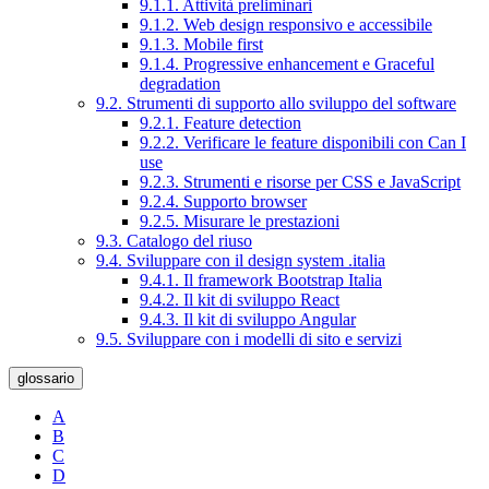
9.1.1. Attività preliminari
9.1.2. Web design responsivo e accessibile
9.1.3. Mobile first
9.1.4. Progressive enhancement e Graceful
degradation
9.2. Strumenti di supporto allo sviluppo del software
9.2.1. Feature detection
9.2.2. Verificare le feature disponibili con Can I
use
9.2.3. Strumenti e risorse per CSS e JavaScript
9.2.4. Supporto browser
9.2.5. Misurare le prestazioni
9.3. Catalogo del riuso
9.4. Sviluppare con il design system .italia
9.4.1. Il framework Bootstrap Italia
9.4.2. Il kit di sviluppo React
9.4.3. Il kit di sviluppo Angular
9.5. Sviluppare con i modelli di sito e servizi
glossario
A
B
C
D