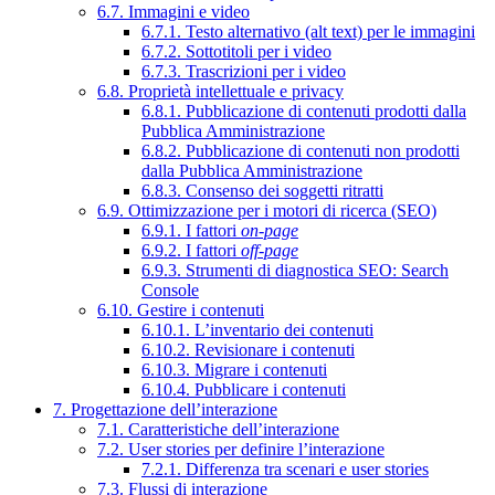
6.7. Immagini e video
6.7.1. Testo alternativo (alt text) per le immagini
6.7.2. Sottotitoli per i video
6.7.3. Trascrizioni per i video
6.8. Proprietà intellettuale e privacy
6.8.1. Pubblicazione di contenuti prodotti dalla
Pubblica Amministrazione
6.8.2. Pubblicazione di contenuti non prodotti
dalla Pubblica Amministrazione
6.8.3. Consenso dei soggetti ritratti
6.9. Ottimizzazione per i motori di ricerca (SEO)
6.9.1. I fattori
on-page
6.9.2. I fattori
off-page
6.9.3. Strumenti di diagnostica SEO: Search
Console
6.10. Gestire i contenuti
6.10.1. L’inventario dei contenuti
6.10.2. Revisionare i contenuti
6.10.3. Migrare i contenuti
6.10.4. Pubblicare i contenuti
7. Progettazione dell’interazione
7.1. Caratteristiche dell’interazione
7.2. User stories per definire l’interazione
7.2.1. Differenza tra scenari e user stories
7.3. Flussi di interazione