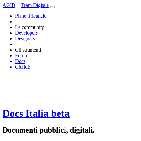
AGID
+
Team Digitale
Piano Triennale
Le community
Developers
Designers
Gli strumenti
Forum
Docs
GitHub
Docs Italia
beta
Documenti pubblici, digitali.