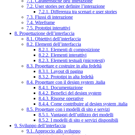
7.1. Caratteristiche dell’interazione
7.2. User stories per definire l’interazione
7.2.1. Differenza tra scenari e user stories
7.3. Flussi di interazione
7.4. Wireframe
7.5. Prototipi interattivi
8. Progettazione dell’interfaccia
8.1. Obiettivi dell’interfaccia
8.2. Elementi dell’interfaccia
8.2.1. Elementi di composizione
8.2.2. Elementi interattivi
8.2.3. Elementi testuali (microtesti)
8.3. Progettare e costruire in alta fedeltà
8.3.1. Layout di pagina
8.3.2. Prototipi in alta fedeltà
8.4. Progettare con il design system .italia
8.4.1. Documentazione
8.4.2. Benefici del design system
8.4.3. Risorse operative
8.4.4. Come contribuire al design system .italia
8.5. Progettare con i modelli di sito e servizi
8.5.1. Vantaggi dell’utilizzo dei modelli
8.5.2. I modelli di sito e servizi disponibili
9. Sviluppo dell’interfaccia
9.1. Approccio allo sviluppo