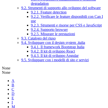
degradation
9.2. Strumenti di supporto allo sviluppo del software
9.2.1. Feature detection
9.2.2. Verificare le feature disponibili con Can I
use
9.2.3. Strumenti e risorse per CSS e JavaScript
9.2.4. Supporto browser
9.2.5. Misurare le prestazioni
9.3. Catalogo del riuso
9.4. Sviluppare con il design system .italia
9.4.1. Il framework Bootstrap Italia
9.4.2. Il kit di sviluppo React
9.4.3. Il kit di sviluppo Angular
9.5. Sviluppare con i modelli di sito e servizi
None
None
A
B
C
D
E
I
M