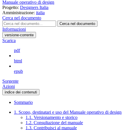
Manuale operativo di design
Progetto:
Designers Italia
Amministrazione:
italia
Cerca nel documento
Cerca nel documento
Informazioni
versione-corrente
Scarica
pdf
html
epub
Sorgente
Azioni
indice dei contenuti
Sommario
1. Scopo, destinatari e uso del Manuale operativo di design
1.1. Versionamento e storico
1.2. Consultazione del manuale
1.3. Contribuisci al manuale