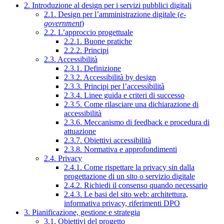
2. Introduzione al design per i servizi pubblici digitali
2.1. Design per l’amministrazione digitale (
e-
government
)
2.2. L’approccio progettuale
2.2.1. Buone pratiche
2.2.2. Principi
2.3. Accessibilità
2.3.1. Definizione
2.3.2. Accessibilità by design
2.3.3. Principi per l’accessibilità
2.3.4. Linee guida e criteri di successo
2.3.5. Come rilasciare una dichiarazione di
accessibilità
2.3.6. Meccanismo di feedback e procedura di
attuazione
2.3.7. Obiettivi accessibilità
2.3.8. Normativa e approfondimenti
2.4. Privacy
2.4.1. Come rispettare la privacy sin dalla
progettazione di un sito o servizio digitale
2.4.2. Richiedi il consenso quando necessario
2.4.3. Le basi del sito web: architettura,
informativa privacy, riferimenti DPO
3. Pianificazione, gestione e strategia
3.1. Obiettivi del progetto