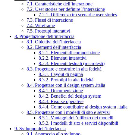
7.1. Caratteristiche dell’interazione
7.2. User stories per definire l’interazione
7.2.1. Differenza tra scenari e user stories
7.3. Flussi di interazione
7.4. Wireframe
7.5. Prototipi interattivi
8. Progettazione dell’interfaccia
8.1. Obiettivi dell’interfaccia
8.2. Elementi dell’interfaccia
8.2.1. Elementi di composizione
8.2.2. Elementi interattivi
8.2.3. Elementi testuali (microtesti)
8.3. Progettare e costruire in alta fedeltà
8.3.1. Layout di pagina
8.3.2. Prototipi in alta fedeltà
8.4. Progettare con il design system .italia
8.4.1. Documentazione
8.4.2. Benefici del design system
8.4.3. Risorse operative
8.4.4. Come contribuire al design system .italia
8.5. Progettare con i modelli di sito e servizi
8.5.1. Vantaggi dell’utilizzo dei modelli
8.5.2. I modelli di sito e servizi disponibili
9. Sviluppo dell’interfaccia
9.1. Approccio allo sviluppo