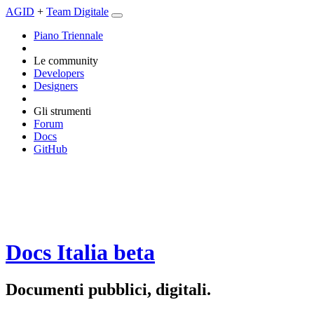
AGID
+
Team Digitale
Piano Triennale
Le community
Developers
Designers
Gli strumenti
Forum
Docs
GitHub
Docs Italia
beta
Documenti pubblici, digitali.