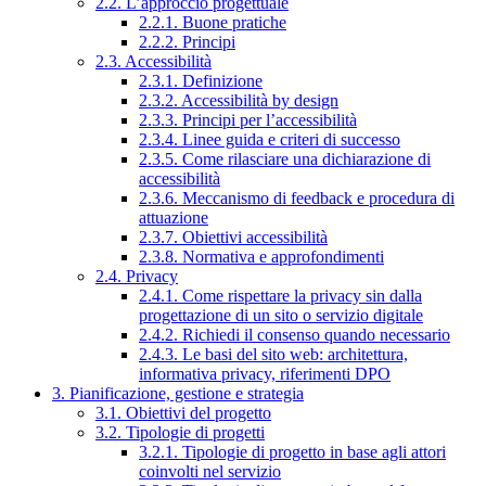
2.2. L’approccio progettuale
2.2.1. Buone pratiche
2.2.2. Principi
2.3. Accessibilità
2.3.1. Definizione
2.3.2. Accessibilità by design
2.3.3. Principi per l’accessibilità
2.3.4. Linee guida e criteri di successo
2.3.5. Come rilasciare una dichiarazione di
accessibilità
2.3.6. Meccanismo di feedback e procedura di
attuazione
2.3.7. Obiettivi accessibilità
2.3.8. Normativa e approfondimenti
2.4. Privacy
2.4.1. Come rispettare la privacy sin dalla
progettazione di un sito o servizio digitale
2.4.2. Richiedi il consenso quando necessario
2.4.3. Le basi del sito web: architettura,
informativa privacy, riferimenti DPO
3. Pianificazione, gestione e strategia
3.1. Obiettivi del progetto
3.2. Tipologie di progetti
3.2.1. Tipologie di progetto in base agli attori
coinvolti nel servizio