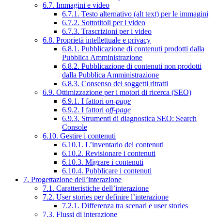
6.7. Immagini e video
6.7.1. Testo alternativo (alt text) per le immagini
6.7.2. Sottotitoli per i video
6.7.3. Trascrizioni per i video
6.8. Proprietà intellettuale e privacy
6.8.1. Pubblicazione di contenuti prodotti dalla
Pubblica Amministrazione
6.8.2. Pubblicazione di contenuti non prodotti
dalla Pubblica Amministrazione
6.8.3. Consenso dei soggetti ritratti
6.9. Ottimizzazione per i motori di ricerca (SEO)
6.9.1. I fattori
on-page
6.9.2. I fattori
off-page
6.9.3. Strumenti di diagnostica SEO: Search
Console
6.10. Gestire i contenuti
6.10.1. L’inventario dei contenuti
6.10.2. Revisionare i contenuti
6.10.3. Migrare i contenuti
6.10.4. Pubblicare i contenuti
7. Progettazione dell’interazione
7.1. Caratteristiche dell’interazione
7.2. User stories per definire l’interazione
7.2.1. Differenza tra scenari e user stories
7.3. Flussi di interazione