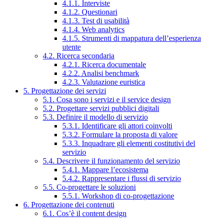
4.1.1. Interviste
4.1.2. Questionari
4.1.3. Test di usabilità
4.1.4. Web analytics
4.1.5. Strumenti di mappatura dell’esperienza
utente
4.2. Ricerca secondaria
4.2.1. Ricerca documentale
4.2.2. Analisi benchmark
4.2.3. Valutazione euristica
5. Progettazione dei servizi
5.1. Cosa sono i servizi e il service design
5.2. Progettare servizi pubblici digitali
5.3. Definire il modello di servizio
5.3.1. Identificare gli attori coinvolti
5.3.2. Formulare la proposta di valore
5.3.3. Inquadrare gli elementi costitutivi del
servizio
5.4. Descrivere il funzionamento del servizio
5.4.1. Mappare l’ecosistema
5.4.2. Rappresentare i flussi di servizio
5.5. Co-progettare le soluzioni
5.5.1. Workshop di co-progettazione
6. Progettazione dei contenuti
6.1. Cos’è il content design