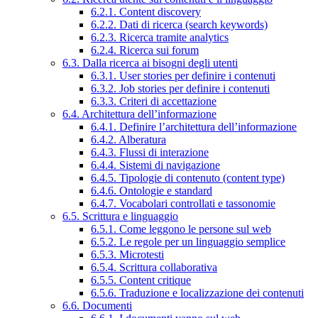
6.2.1. Content discovery
6.2.2. Dati di ricerca (search keywords)
6.2.3. Ricerca tramite analytics
6.2.4. Ricerca sui forum
6.3. Dalla ricerca ai bisogni degli utenti
6.3.1. User stories per definire i contenuti
6.3.2. Job stories per definire i contenuti
6.3.3. Criteri di accettazione
6.4. Architettura dell’informazione
6.4.1. Definire l’architettura dell’informazione
6.4.2. Alberatura
6.4.3. Flussi di interazione
6.4.4. Sistemi di navigazione
6.4.5. Tipologie di contenuto (content type)
6.4.6. Ontologie e standard
6.4.7. Vocabolari controllati e tassonomie
6.5. Scrittura e linguaggio
6.5.1. Come leggono le persone sul web
6.5.2. Le regole per un linguaggio semplice
6.5.3. Microtesti
6.5.4. Scrittura collaborativa
6.5.5. Content critique
6.5.6. Traduzione e localizzazione dei contenuti
6.6. Documenti