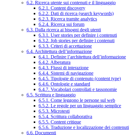
6.2. Ricerca utente sui contenuti e il linguaggio
6.2.1. Content discovery
6.2.2. Dati di ricerca (search keywords)
6.2.3. Ricerca tramite analytics
6.2.4. Ricerca sui forum
6.3. Dalla ricerca ai bisogni degli utenti
6.3.1. User stories per definire i contenuti
6.3.2. Job stories per definire i contenuti
6.3.3. Criteri di accettazione
6.4. Architettura dell’informazione
6.4.1. Definire l’architettura dell’informazione
6.4.2. Alberatura
6.4.3. Flussi di interazione
6.4.4. Sistemi di navigazione
6.4.5. Tipologie di contenuto (content type)
6.4.6. Ontologie e standard
6.4.7. Vocabolari controllati e tassonomie
6.5. Scrittura e linguaggio
6.5.1. Come leggono le persone sul web
6.5.2. Le regole per un linguaggio semplice
6.5.3. Microtesti
6.5.4. Scrittura collaborativa
6.5.5. Content critique
6.5.6. Traduzione e localizzazione dei contenuti
6.6. Documenti