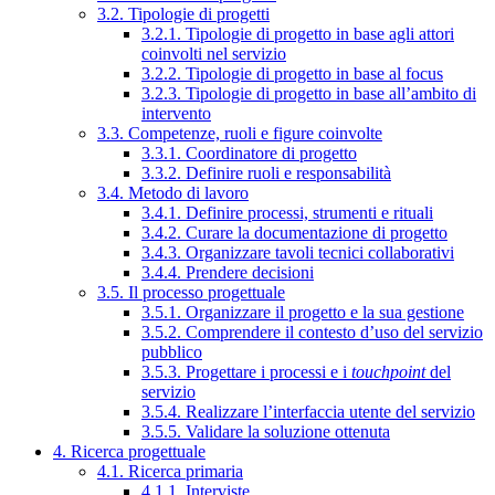
3.2. Tipologie di progetti
3.2.1. Tipologie di progetto in base agli attori
coinvolti nel servizio
3.2.2. Tipologie di progetto in base al focus
3.2.3. Tipologie di progetto in base all’ambito di
intervento
3.3. Competenze, ruoli e figure coinvolte
3.3.1. Coordinatore di progetto
3.3.2. Definire ruoli e responsabilità
3.4. Metodo di lavoro
3.4.1. Definire processi, strumenti e rituali
3.4.2. Curare la documentazione di progetto
3.4.3. Organizzare tavoli tecnici collaborativi
3.4.4. Prendere decisioni
3.5. Il processo progettuale
3.5.1. Organizzare il progetto e la sua gestione
3.5.2. Comprendere il contesto d’uso del servizio
pubblico
3.5.3. Progettare i processi e i
touchpoint
del
servizio
3.5.4. Realizzare l’interfaccia utente del servizio
3.5.5. Validare la soluzione ottenuta
4. Ricerca progettuale
4.1. Ricerca primaria
4.1.1. Interviste