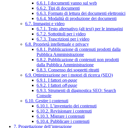
6.6.1. I documenti vanno sul web
6.6.2. Tipi di documenti
6.6.3. Formato di lettura dei documenti elettronici
6.6.4. Modalità di produzione dei documenti
6.7. Immagini e video
6.7.1. Testo alternativo (alt text) per le immagini
6.7.2. Sottotitoli per i video
6.7.3. Trascrizioni per i video
6.8. Proprietà intellettuale e privacy
6.8.1. Pubblicazione di contenuti prodotti dalla
Pubblica Amministrazione
6.8.2. Pubblicazione di contenuti non prodotti
dalla Pubblica Amministrazione
6.8.3. Consenso dei soggetti ritratti
6.9. Ottimizzazione per i motori di ricerca (SEO)
6.9.1. I fattori
on-page
6.9.2. I fattori
off-page
6.9.3. Strumenti di diagnostica SEO: Search
Console
6.10. Gestire i contenuti
6.10.1. L’inventario dei contenuti
6.10.2. Revisionare i contenuti
6.10.3. Migrare i contenuti
6.10.4. Pubblicare i contenuti
7. Progettazione dell’interazione