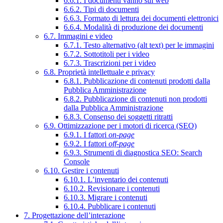
6.6.1. I documenti vanno sul web
6.6.2. Tipi di documenti
6.6.3. Formato di lettura dei documenti elettronici
6.6.4. Modalità di produzione dei documenti
6.7. Immagini e video
6.7.1. Testo alternativo (alt text) per le immagini
6.7.2. Sottotitoli per i video
6.7.3. Trascrizioni per i video
6.8. Proprietà intellettuale e privacy
6.8.1. Pubblicazione di contenuti prodotti dalla
Pubblica Amministrazione
6.8.2. Pubblicazione di contenuti non prodotti
dalla Pubblica Amministrazione
6.8.3. Consenso dei soggetti ritratti
6.9. Ottimizzazione per i motori di ricerca (SEO)
6.9.1. I fattori
on-page
6.9.2. I fattori
off-page
6.9.3. Strumenti di diagnostica SEO: Search
Console
6.10. Gestire i contenuti
6.10.1. L’inventario dei contenuti
6.10.2. Revisionare i contenuti
6.10.3. Migrare i contenuti
6.10.4. Pubblicare i contenuti
7. Progettazione dell’interazione