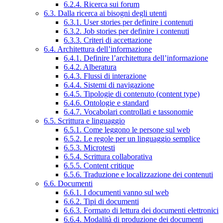
6.2.4. Ricerca sui forum
6.3. Dalla ricerca ai bisogni degli utenti
6.3.1. User stories per definire i contenuti
6.3.2. Job stories per definire i contenuti
6.3.3. Criteri di accettazione
6.4. Architettura dell’informazione
6.4.1. Definire l’architettura dell’informazione
6.4.2. Alberatura
6.4.3. Flussi di interazione
6.4.4. Sistemi di navigazione
6.4.5. Tipologie di contenuto (content type)
6.4.6. Ontologie e standard
6.4.7. Vocabolari controllati e tassonomie
6.5. Scrittura e linguaggio
6.5.1. Come leggono le persone sul web
6.5.2. Le regole per un linguaggio semplice
6.5.3. Microtesti
6.5.4. Scrittura collaborativa
6.5.5. Content critique
6.5.6. Traduzione e localizzazione dei contenuti
6.6. Documenti
6.6.1. I documenti vanno sul web
6.6.2. Tipi di documenti
6.6.3. Formato di lettura dei documenti elettronici
6.6.4. Modalità di produzione dei documenti