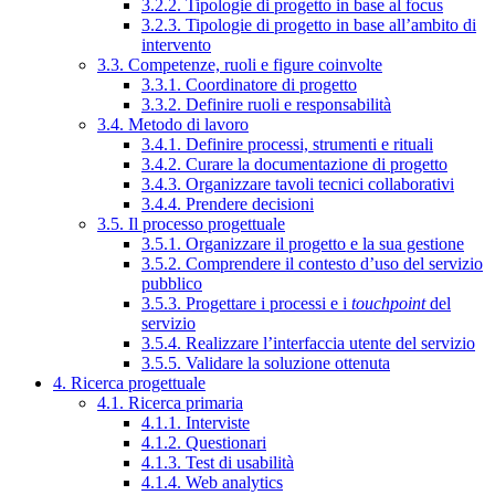
3.2.2. Tipologie di progetto in base al focus
3.2.3. Tipologie di progetto in base all’ambito di
intervento
3.3. Competenze, ruoli e figure coinvolte
3.3.1. Coordinatore di progetto
3.3.2. Definire ruoli e responsabilità
3.4. Metodo di lavoro
3.4.1. Definire processi, strumenti e rituali
3.4.2. Curare la documentazione di progetto
3.4.3. Organizzare tavoli tecnici collaborativi
3.4.4. Prendere decisioni
3.5. Il processo progettuale
3.5.1. Organizzare il progetto e la sua gestione
3.5.2. Comprendere il contesto d’uso del servizio
pubblico
3.5.3. Progettare i processi e i
touchpoint
del
servizio
3.5.4. Realizzare l’interfaccia utente del servizio
3.5.5. Validare la soluzione ottenuta
4. Ricerca progettuale
4.1. Ricerca primaria
4.1.1. Interviste
4.1.2. Questionari
4.1.3. Test di usabilità
4.1.4. Web analytics