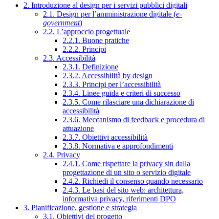
2. Introduzione al design per i servizi pubblici digitali
2.1. Design per l’amministrazione digitale (
e-
government
)
2.2. L’approccio progettuale
2.2.1. Buone pratiche
2.2.2. Principi
2.3. Accessibilità
2.3.1. Definizione
2.3.2. Accessibilità by design
2.3.3. Principi per l’accessibilità
2.3.4. Linee guida e criteri di successo
2.3.5. Come rilasciare una dichiarazione di
accessibilità
2.3.6. Meccanismo di feedback e procedura di
attuazione
2.3.7. Obiettivi accessibilità
2.3.8. Normativa e approfondimenti
2.4. Privacy
2.4.1. Come rispettare la privacy sin dalla
progettazione di un sito o servizio digitale
2.4.2. Richiedi il consenso quando necessario
2.4.3. Le basi del sito web: architettura,
informativa privacy, riferimenti DPO
3. Pianificazione, gestione e strategia
3.1. Obiettivi del progetto