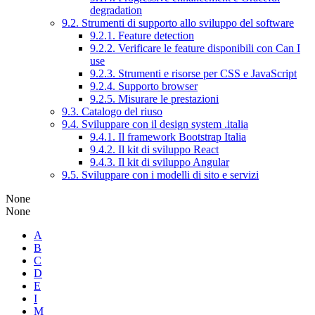
degradation
9.2. Strumenti di supporto allo sviluppo del software
9.2.1. Feature detection
9.2.2. Verificare le feature disponibili con Can I
use
9.2.3. Strumenti e risorse per CSS e JavaScript
9.2.4. Supporto browser
9.2.5. Misurare le prestazioni
9.3. Catalogo del riuso
9.4. Sviluppare con il design system .italia
9.4.1. Il framework Bootstrap Italia
9.4.2. Il kit di sviluppo React
9.4.3. Il kit di sviluppo Angular
9.5. Sviluppare con i modelli di sito e servizi
None
None
A
B
C
D
E
I
M