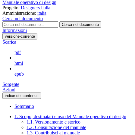
Manuale operativo di design
Progetto:
Designers Italia
Amministrazione:
italia
Cerca nel documento
Cerca nel documento
Informazioni
versione-corrente
Scarica
pdf
html
epub
Sorgente
Azioni
indice dei contenuti
Sommario
1. Scopo, destinatari e uso del Manuale operativo di design
1.1. Versionamento e storico
1.2. Consultazione del manuale
1.3. Contribuisci al manuale