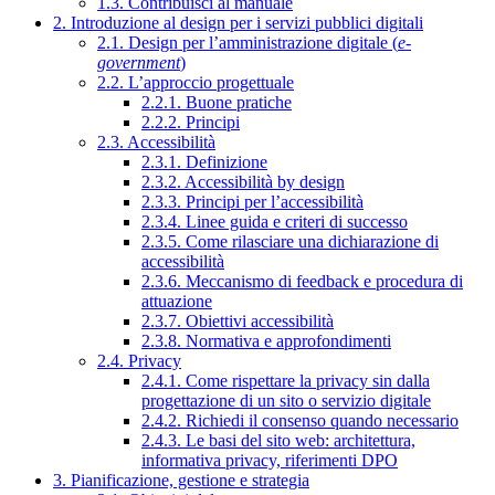
1.3. Contribuisci al manuale
2. Introduzione al design per i servizi pubblici digitali
2.1. Design per l’amministrazione digitale (
e-
government
)
2.2. L’approccio progettuale
2.2.1. Buone pratiche
2.2.2. Principi
2.3. Accessibilità
2.3.1. Definizione
2.3.2. Accessibilità by design
2.3.3. Principi per l’accessibilità
2.3.4. Linee guida e criteri di successo
2.3.5. Come rilasciare una dichiarazione di
accessibilità
2.3.6. Meccanismo di feedback e procedura di
attuazione
2.3.7. Obiettivi accessibilità
2.3.8. Normativa e approfondimenti
2.4. Privacy
2.4.1. Come rispettare la privacy sin dalla
progettazione di un sito o servizio digitale
2.4.2. Richiedi il consenso quando necessario
2.4.3. Le basi del sito web: architettura,
informativa privacy, riferimenti DPO
3. Pianificazione, gestione e strategia