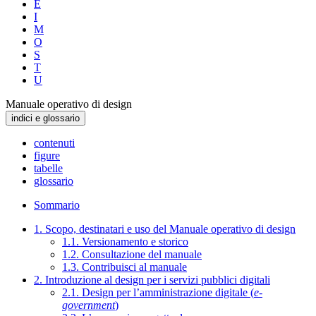
E
I
M
O
S
T
U
Manuale operativo di design
indici e glossario
contenuti
figure
tabelle
glossario
Sommario
1. Scopo, destinatari e uso del Manuale operativo di design
1.1. Versionamento e storico
1.2. Consultazione del manuale
1.3. Contribuisci al manuale
2. Introduzione al design per i servizi pubblici digitali
2.1. Design per l’amministrazione digitale (
e-
government
)