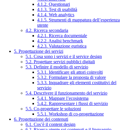
4.1.2. Questionari
4.1.3. Test di usabilità
4.1.4. Web analytics
4.1.5. Strumenti di mappatura dell’esperienza
utente
4.2. Ricerca secondaria
4.2.1. Ricerca documentale
4.2.2. Analisi benchmark
4.2.3. Valutazione euristica
5. Progettazione dei servizi
5.1. Cosa sono i servizi e il service design
5.2. Progettare servizi pubblici digitali
5.3. Definire il modello di servizio
5.3.1. Identificare gli attori coinvolti
5.3.2. Formulare la proposta di valore
5.3.3. Inquadrare gli elementi costitutivi del
servizio
5.4. Descrivere il funzionamento del servizio
5.4.1. Mappare l’ecosistema
5.4.2. Rappresentare i flussi di servizio
5.5. Co-progettare le soluzioni
5.5.1. Workshop di co-progettazione
6. Progettazione dei contenuti
6.1. Cos’è il content design
6.2. Ricerca utente sui contenuti e il linguaggio