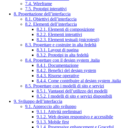
7.4. Wireframe
7.5. Prototipi interattivi
8. Progettazione dell’interfaccia
8.1. Obiettivi dell’interfaccia
8.2. Elementi dell’interfaccia
8.2.1. Elementi di composizione
8.2.2. Elementi interattivi
8.2.3. Elementi testuali (microtesti)
8.3. Progettare e costruire in alta fedeltà
8.3.1. Layout di pagina
8.3.2. Prototipi in alta fedeltà
8.4. Progettare con il design system .italia
8.4.1. Documentazione
8.4.2. Benefici del design system
8.4.3. Risorse operative
8.4.4. Come contribuire al design system .italia
8.5. Progettare con i modelli di sito e servizi
8.5.1. Vantaggi dell’utilizzo dei modelli
8.5.2. I modelli di sito e servizi disponibili
9. Sviluppo dell’interfaccia
9.1. Approccio allo sviluppo
9.1.1. Attività preliminari
9.1.2. Web design responsivo e accessibile
9.1.3. Mobile first
9.1.4. Progressive enhancement e Graceful