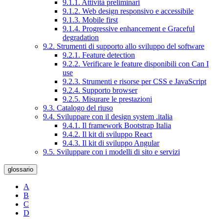
9.1.1. Attività preliminari
9.1.2. Web design responsivo e accessibile
9.1.3. Mobile first
9.1.4. Progressive enhancement e Graceful
degradation
9.2. Strumenti di supporto allo sviluppo del software
9.2.1. Feature detection
9.2.2. Verificare le feature disponibili con Can I
use
9.2.3. Strumenti e risorse per CSS e JavaScript
9.2.4. Supporto browser
9.2.5. Misurare le prestazioni
9.3. Catalogo del riuso
9.4. Sviluppare con il design system .italia
9.4.1. Il framework Bootstrap Italia
9.4.2. Il kit di sviluppo React
9.4.3. Il kit di sviluppo Angular
9.5. Sviluppare con i modelli di sito e servizi
glossario
A
B
C
D