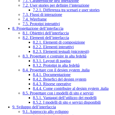
7.1. Caratteristiche dell’interazione
7.2. User stories per definire l’interazione
7.2.1. Differenza tra scenari e user stories
7.3. Flussi di interazione
7.4. Wireframe
7.5. Prototipi interattivi
8. Progettazione dell’interfaccia
8.1. Obiettivi dell’interfaccia
8.2. Elementi dell’interfaccia
8.2.1. Elementi di composizione
8.2.2. Elementi interattivi
8.2.3. Elementi testuali (microtesti)
8.3. Progettare e costruire in alta fedeltà
8.3.1. Layout di pagina
8.3.2. Prototipi in alta fedeltà
8.4. Progettare con il design system .italia
8.4.1. Documentazione
8.4.2. Benefici del design system
8.4.3. Risorse operative
8.4.4. Come contribuire al design system .italia
8.5. Progettare con i modelli di sito e servizi
8.5.1. Vantaggi dell’utilizzo dei modelli
8.5.2. I modelli di sito e servizi disponibili
9. Sviluppo dell’interfaccia
9.1. Approccio allo sviluppo