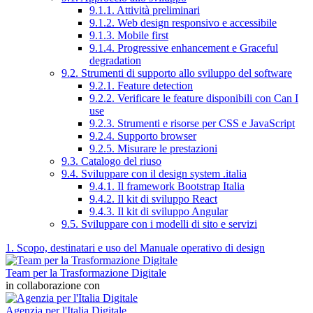
9.1.1. Attività preliminari
9.1.2. Web design responsivo e accessibile
9.1.3. Mobile first
9.1.4. Progressive enhancement e Graceful
degradation
9.2. Strumenti di supporto allo sviluppo del software
9.2.1. Feature detection
9.2.2. Verificare le feature disponibili con Can I
use
9.2.3. Strumenti e risorse per CSS e JavaScript
9.2.4. Supporto browser
9.2.5. Misurare le prestazioni
9.3. Catalogo del riuso
9.4. Sviluppare con il design system .italia
9.4.1. Il framework Bootstrap Italia
9.4.2. Il kit di sviluppo React
9.4.3. Il kit di sviluppo Angular
9.5. Sviluppare con i modelli di sito e servizi
1. Scopo, destinatari e uso del Manuale operativo di design
Team per la Trasformazione Digitale
in collaborazione con
Agenzia per l'Italia Digitale