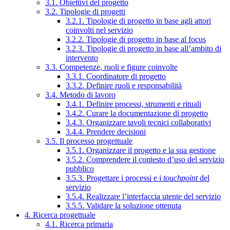
3.1. Obiettivi del progetto
3.2. Tipologie di progetti
3.2.1. Tipologie di progetto in base agli attori
coinvolti nel servizio
3.2.2. Tipologie di progetto in base al focus
3.2.3. Tipologie di progetto in base all’ambito di
intervento
3.3. Competenze, ruoli e figure coinvolte
3.3.1. Coordinatore di progetto
3.3.2. Definire ruoli e responsabilità
3.4. Metodo di lavoro
3.4.1. Definire processi, strumenti e rituali
3.4.2. Curare la documentazione di progetto
3.4.3. Organizzare tavoli tecnici collaborativi
3.4.4. Prendere decisioni
3.5. Il processo progettuale
3.5.1. Organizzare il progetto e la sua gestione
3.5.2. Comprendere il contesto d’uso del servizio
pubblico
3.5.3. Progettare i processi e i
touchpoint
del
servizio
3.5.4. Realizzare l’interfaccia utente del servizio
3.5.5. Validare la soluzione ottenuta
4. Ricerca progettuale
4.1. Ricerca primaria