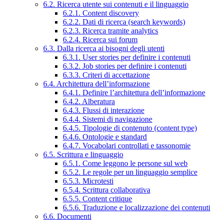
6.2. Ricerca utente sui contenuti e il linguaggio
6.2.1. Content discovery
6.2.2. Dati di ricerca (search keywords)
6.2.3. Ricerca tramite analytics
6.2.4. Ricerca sui forum
6.3. Dalla ricerca ai bisogni degli utenti
6.3.1. User stories per definire i contenuti
6.3.2. Job stories per definire i contenuti
6.3.3. Criteri di accettazione
6.4. Architettura dell’informazione
6.4.1. Definire l’architettura dell’informazione
6.4.2. Alberatura
6.4.3. Flussi di interazione
6.4.4. Sistemi di navigazione
6.4.5. Tipologie di contenuto (content type)
6.4.6. Ontologie e standard
6.4.7. Vocabolari controllati e tassonomie
6.5. Scrittura e linguaggio
6.5.1. Come leggono le persone sul web
6.5.2. Le regole per un linguaggio semplice
6.5.3. Microtesti
6.5.4. Scrittura collaborativa
6.5.5. Content critique
6.5.6. Traduzione e localizzazione dei contenuti
6.6. Documenti