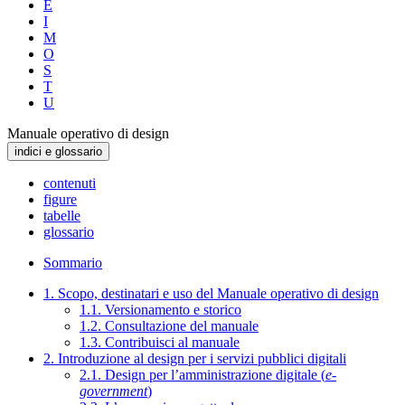
E
I
M
O
S
T
U
Manuale operativo di design
indici e glossario
contenuti
figure
tabelle
glossario
Sommario
1. Scopo, destinatari e uso del Manuale operativo di design
1.1. Versionamento e storico
1.2. Consultazione del manuale
1.3. Contribuisci al manuale
2. Introduzione al design per i servizi pubblici digitali
2.1. Design per l’amministrazione digitale (
e-
government
)