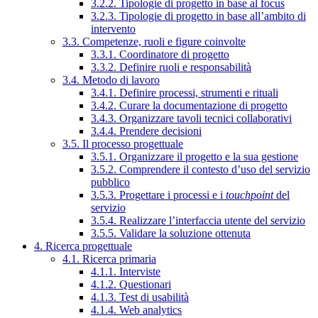
3.2.2. Tipologie di progetto in base al focus
3.2.3. Tipologie di progetto in base all’ambito di
intervento
3.3. Competenze, ruoli e figure coinvolte
3.3.1. Coordinatore di progetto
3.3.2. Definire ruoli e responsabilità
3.4. Metodo di lavoro
3.4.1. Definire processi, strumenti e rituali
3.4.2. Curare la documentazione di progetto
3.4.3. Organizzare tavoli tecnici collaborativi
3.4.4. Prendere decisioni
3.5. Il processo progettuale
3.5.1. Organizzare il progetto e la sua gestione
3.5.2. Comprendere il contesto d’uso del servizio
pubblico
3.5.3. Progettare i processi e i
touchpoint
del
servizio
3.5.4. Realizzare l’interfaccia utente del servizio
3.5.5. Validare la soluzione ottenuta
4. Ricerca progettuale
4.1. Ricerca primaria
4.1.1. Interviste
4.1.2. Questionari
4.1.3. Test di usabilità
4.1.4. Web analytics