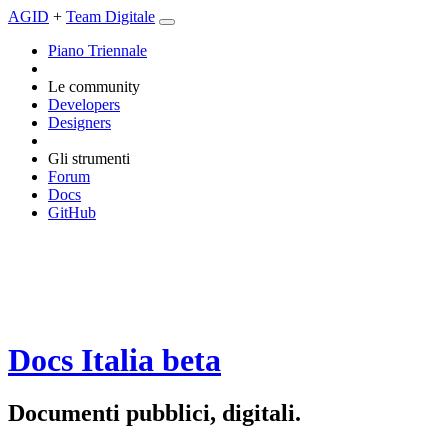
AGID
+
Team Digitale
Piano Triennale
Le community
Developers
Designers
Gli strumenti
Forum
Docs
GitHub
Docs Italia
beta
Documenti pubblici, digitali.