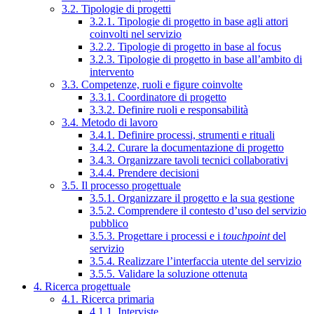
3.2. Tipologie di progetti
3.2.1. Tipologie di progetto in base agli attori
coinvolti nel servizio
3.2.2. Tipologie di progetto in base al focus
3.2.3. Tipologie di progetto in base all’ambito di
intervento
3.3. Competenze, ruoli e figure coinvolte
3.3.1. Coordinatore di progetto
3.3.2. Definire ruoli e responsabilità
3.4. Metodo di lavoro
3.4.1. Definire processi, strumenti e rituali
3.4.2. Curare la documentazione di progetto
3.4.3. Organizzare tavoli tecnici collaborativi
3.4.4. Prendere decisioni
3.5. Il processo progettuale
3.5.1. Organizzare il progetto e la sua gestione
3.5.2. Comprendere il contesto d’uso del servizio
pubblico
3.5.3. Progettare i processi e i
touchpoint
del
servizio
3.5.4. Realizzare l’interfaccia utente del servizio
3.5.5. Validare la soluzione ottenuta
4. Ricerca progettuale
4.1. Ricerca primaria
4.1.1. Interviste