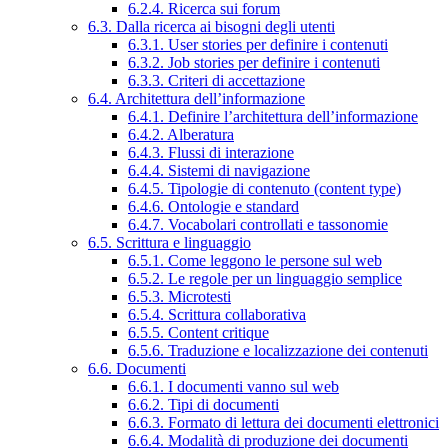
6.2.4. Ricerca sui forum
6.3. Dalla ricerca ai bisogni degli utenti
6.3.1. User stories per definire i contenuti
6.3.2. Job stories per definire i contenuti
6.3.3. Criteri di accettazione
6.4. Architettura dell’informazione
6.4.1. Definire l’architettura dell’informazione
6.4.2. Alberatura
6.4.3. Flussi di interazione
6.4.4. Sistemi di navigazione
6.4.5. Tipologie di contenuto (content type)
6.4.6. Ontologie e standard
6.4.7. Vocabolari controllati e tassonomie
6.5. Scrittura e linguaggio
6.5.1. Come leggono le persone sul web
6.5.2. Le regole per un linguaggio semplice
6.5.3. Microtesti
6.5.4. Scrittura collaborativa
6.5.5. Content critique
6.5.6. Traduzione e localizzazione dei contenuti
6.6. Documenti
6.6.1. I documenti vanno sul web
6.6.2. Tipi di documenti
6.6.3. Formato di lettura dei documenti elettronici
6.6.4. Modalità di produzione dei documenti