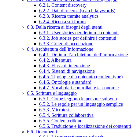
6.2.1. Content discovery
6.2.2. Dati di ricerca (search keywords)
6.2.3. Ricerca tramite analytics
6.2.4. Ricerca sui forum
6.3. Dalla ricerca ai bisogni degli utenti
6.3.1. User stories per definire i contenuti
6.3.2. Job stories per definire i contenuti
6.3.3. Criteri di accettazione
6.4. Architettura dell’informazione
6.4.1. Definire l’architettura dell’informazione
6.4.2. Alberatura
6.4.3. Flussi di interazione
6.4.4. Sistemi di navigazione
6.4.5. Tipologie di contenuto (content type)
6.4.6. Ontologie e standard
6.4.7. Vocabolari controllati e tassonomie
6.5. Scrittura e linguaggio
6.5.1. Come leggono le persone sul web
6.5.2. Le regole per un linguaggio semplice
6.5.3. Microtesti
6.5.4. Scrittura collaborativa
6.5.5. Content critique
6.5.6. Traduzione e localizzazione dei contenuti
6.6. Documenti