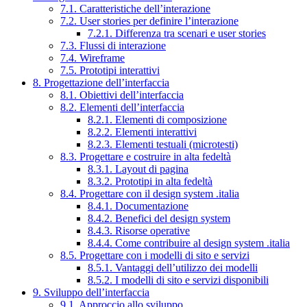
7.1. Caratteristiche dell’interazione
7.2. User stories per definire l’interazione
7.2.1. Differenza tra scenari e user stories
7.3. Flussi di interazione
7.4. Wireframe
7.5. Prototipi interattivi
8. Progettazione dell’interfaccia
8.1. Obiettivi dell’interfaccia
8.2. Elementi dell’interfaccia
8.2.1. Elementi di composizione
8.2.2. Elementi interattivi
8.2.3. Elementi testuali (microtesti)
8.3. Progettare e costruire in alta fedeltà
8.3.1. Layout di pagina
8.3.2. Prototipi in alta fedeltà
8.4. Progettare con il design system .italia
8.4.1. Documentazione
8.4.2. Benefici del design system
8.4.3. Risorse operative
8.4.4. Come contribuire al design system .italia
8.5. Progettare con i modelli di sito e servizi
8.5.1. Vantaggi dell’utilizzo dei modelli
8.5.2. I modelli di sito e servizi disponibili
9. Sviluppo dell’interfaccia
9.1. Approccio allo sviluppo