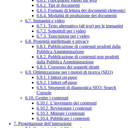
6.6.1. I documenti vanno sul web
6.6.2. Tipi di documenti
6.6.3. Formato di lettura dei documenti elettronici
6.6.4. Modalità di produzione dei documenti
6.7. Immagini e video
6.7.1. Testo alternativo (alt text) per le immagini
6.7.2. Sottotitoli per i video
6.7.3. Trascrizioni per i video
6.8. Proprietà intellettuale e privacy
6.8.1. Pubblicazione di contenuti prodotti dalla
Pubblica Amministrazione
6.8.2. Pubblicazione di contenuti non prodotti
dalla Pubblica Amministrazione
6.8.3. Consenso dei soggetti ritratti
6.9. Ottimizzazione per i motori di ricerca (SEO)
6.9.1. I fattori
on-page
6.9.2. I fattori
off-page
6.9.3. Strumenti di diagnostica SEO: Search
Console
6.10. Gestire i contenuti
6.10.1. L’inventario dei contenuti
6.10.2. Revisionare i contenuti
6.10.3. Migrare i contenuti
6.10.4. Pubblicare i contenuti
7. Progettazione dell’interazione