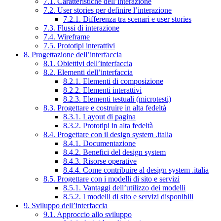
7.1. Caratteristiche dell’interazione
7.2. User stories per definire l’interazione
7.2.1. Differenza tra scenari e user stories
7.3. Flussi di interazione
7.4. Wireframe
7.5. Prototipi interattivi
8. Progettazione dell’interfaccia
8.1. Obiettivi dell’interfaccia
8.2. Elementi dell’interfaccia
8.2.1. Elementi di composizione
8.2.2. Elementi interattivi
8.2.3. Elementi testuali (microtesti)
8.3. Progettare e costruire in alta fedeltà
8.3.1. Layout di pagina
8.3.2. Prototipi in alta fedeltà
8.4. Progettare con il design system .italia
8.4.1. Documentazione
8.4.2. Benefici del design system
8.4.3. Risorse operative
8.4.4. Come contribuire al design system .italia
8.5. Progettare con i modelli di sito e servizi
8.5.1. Vantaggi dell’utilizzo dei modelli
8.5.2. I modelli di sito e servizi disponibili
9. Sviluppo dell’interfaccia
9.1. Approccio allo sviluppo