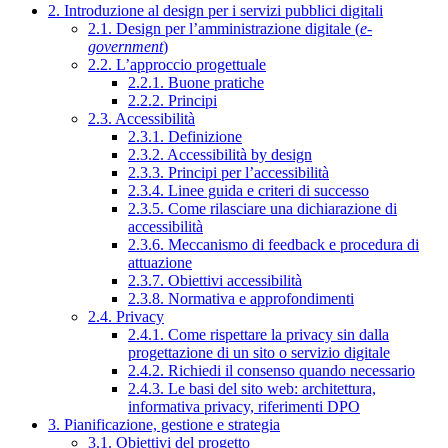
2. Introduzione al design per i servizi pubblici digitali
2.1. Design per l’amministrazione digitale (
e-
government
)
2.2. L’approccio progettuale
2.2.1. Buone pratiche
2.2.2. Principi
2.3. Accessibilità
2.3.1. Definizione
2.3.2. Accessibilità by design
2.3.3. Principi per l’accessibilità
2.3.4. Linee guida e criteri di successo
2.3.5. Come rilasciare una dichiarazione di
accessibilità
2.3.6. Meccanismo di feedback e procedura di
attuazione
2.3.7. Obiettivi accessibilità
2.3.8. Normativa e approfondimenti
2.4. Privacy
2.4.1. Come rispettare la privacy sin dalla
progettazione di un sito o servizio digitale
2.4.2. Richiedi il consenso quando necessario
2.4.3. Le basi del sito web: architettura,
informativa privacy, riferimenti DPO
3. Pianificazione, gestione e strategia
3.1. Obiettivi del progetto