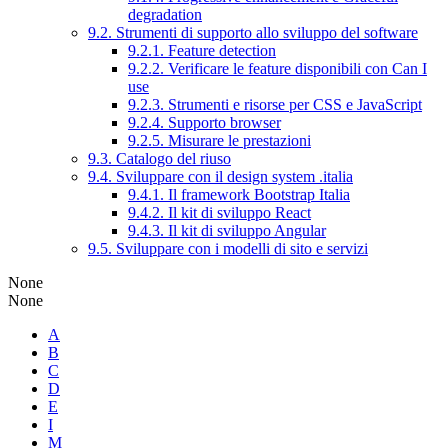
degradation
9.2. Strumenti di supporto allo sviluppo del software
9.2.1. Feature detection
9.2.2. Verificare le feature disponibili con Can I
use
9.2.3. Strumenti e risorse per CSS e JavaScript
9.2.4. Supporto browser
9.2.5. Misurare le prestazioni
9.3. Catalogo del riuso
9.4. Sviluppare con il design system .italia
9.4.1. Il framework Bootstrap Italia
9.4.2. Il kit di sviluppo React
9.4.3. Il kit di sviluppo Angular
9.5. Sviluppare con i modelli di sito e servizi
None
None
A
B
C
D
E
I
M