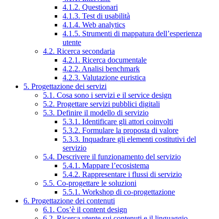
4.1.2. Questionari
4.1.3. Test di usabilità
4.1.4. Web analytics
4.1.5. Strumenti di mappatura dell’esperienza
utente
4.2. Ricerca secondaria
4.2.1. Ricerca documentale
4.2.2. Analisi benchmark
4.2.3. Valutazione euristica
5. Progettazione dei servizi
5.1. Cosa sono i servizi e il service design
5.2. Progettare servizi pubblici digitali
5.3. Definire il modello di servizio
5.3.1. Identificare gli attori coinvolti
5.3.2. Formulare la proposta di valore
5.3.3. Inquadrare gli elementi costitutivi del
servizio
5.4. Descrivere il funzionamento del servizio
5.4.1. Mappare l’ecosistema
5.4.2. Rappresentare i flussi di servizio
5.5. Co-progettare le soluzioni
5.5.1. Workshop di co-progettazione
6. Progettazione dei contenuti
6.1. Cos’è il content design
6.2. Ricerca utente sui contenuti e il linguaggio