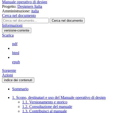
Manuale operativo di design
Progetto:
Designers Italia
Amministrazione:
italia
Cerca nel documento
Cerca nel documento
Informazioni
versione-corrente
Scarica
pdf
html
epub
Sorgente
Azioni
indice dei contenuti
Sommario
1. Scopo, destinatari e uso del Manuale operativo di design
1.1. Versionamento e storico
1.2. Consultazione del manuale
1.3. Contribuisci al manuale