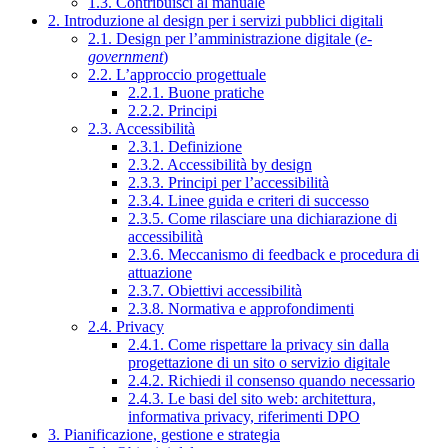
1.3. Contribuisci al manuale
2. Introduzione al design per i servizi pubblici digitali
2.1. Design per l’amministrazione digitale (
e-
government
)
2.2. L’approccio progettuale
2.2.1. Buone pratiche
2.2.2. Principi
2.3. Accessibilità
2.3.1. Definizione
2.3.2. Accessibilità by design
2.3.3. Principi per l’accessibilità
2.3.4. Linee guida e criteri di successo
2.3.5. Come rilasciare una dichiarazione di
accessibilità
2.3.6. Meccanismo di feedback e procedura di
attuazione
2.3.7. Obiettivi accessibilità
2.3.8. Normativa e approfondimenti
2.4. Privacy
2.4.1. Come rispettare la privacy sin dalla
progettazione di un sito o servizio digitale
2.4.2. Richiedi il consenso quando necessario
2.4.3. Le basi del sito web: architettura,
informativa privacy, riferimenti DPO
3. Pianificazione, gestione e strategia