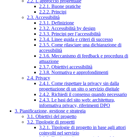
2.2. L’approccio progettuale
2.2.1. Buone pratiche
2.2.2. Principi
2.3. Accessibilità
2.3.1. Definizione
2.3.2. Accessibilità by design
2.3.3. Principi per l’accessibilità
2.3.4. Linee guida e criteri di successo
2.3.5. Come rilasciare una dichiarazione di
accessibilità
2.3.6. Meccanismo di feedback e procedura di
attuazione
2.3.7. Obiettivi accessibilità
2.3.8. Normativa e approfondimenti
2.4. Privacy
2.4.1. Come rispettare la privacy sin dalla
progettazione di un sito o servizio digitale
2.4.2. Richiedi il consenso quando necessario
2.4.3. Le basi del sito web: architettura,
informativa privacy, riferimenti DPO
3. Pianificazione, gestione e strategia
3.1. Obiettivi del progetto
3.2. Tipologie di progetti
3.2.1. Tipologie di progetto in base agli attori
coinvolti nel servizio