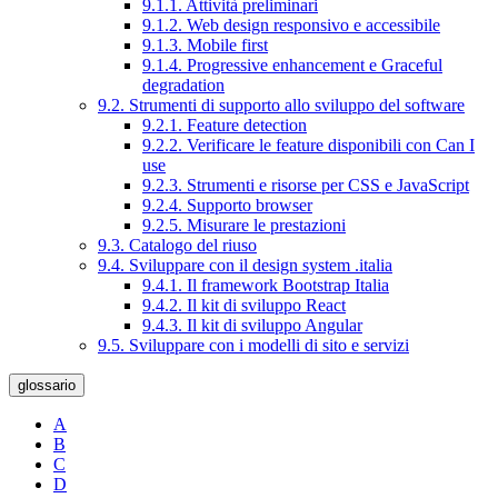
9.1.1. Attività preliminari
9.1.2. Web design responsivo e accessibile
9.1.3. Mobile first
9.1.4. Progressive enhancement e Graceful
degradation
9.2. Strumenti di supporto allo sviluppo del software
9.2.1. Feature detection
9.2.2. Verificare le feature disponibili con Can I
use
9.2.3. Strumenti e risorse per CSS e JavaScript
9.2.4. Supporto browser
9.2.5. Misurare le prestazioni
9.3. Catalogo del riuso
9.4. Sviluppare con il design system .italia
9.4.1. Il framework Bootstrap Italia
9.4.2. Il kit di sviluppo React
9.4.3. Il kit di sviluppo Angular
9.5. Sviluppare con i modelli di sito e servizi
glossario
A
B
C
D