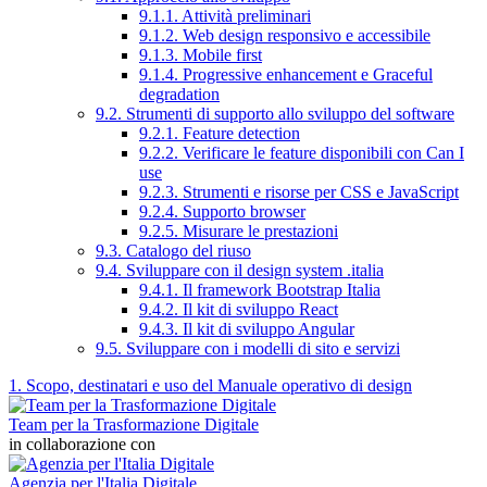
9.1.1. Attività preliminari
9.1.2. Web design responsivo e accessibile
9.1.3. Mobile first
9.1.4. Progressive enhancement e Graceful
degradation
9.2. Strumenti di supporto allo sviluppo del software
9.2.1. Feature detection
9.2.2. Verificare le feature disponibili con Can I
use
9.2.3. Strumenti e risorse per CSS e JavaScript
9.2.4. Supporto browser
9.2.5. Misurare le prestazioni
9.3. Catalogo del riuso
9.4. Sviluppare con il design system .italia
9.4.1. Il framework Bootstrap Italia
9.4.2. Il kit di sviluppo React
9.4.3. Il kit di sviluppo Angular
9.5. Sviluppare con i modelli di sito e servizi
1. Scopo, destinatari e uso del Manuale operativo di design
Team per la Trasformazione Digitale
in collaborazione con
Agenzia per l'Italia Digitale