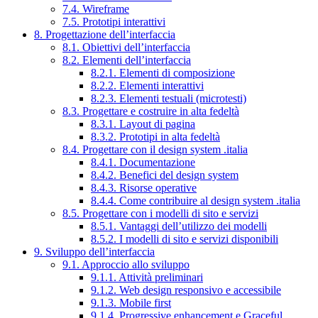
7.4. Wireframe
7.5. Prototipi interattivi
8. Progettazione dell’interfaccia
8.1. Obiettivi dell’interfaccia
8.2. Elementi dell’interfaccia
8.2.1. Elementi di composizione
8.2.2. Elementi interattivi
8.2.3. Elementi testuali (microtesti)
8.3. Progettare e costruire in alta fedeltà
8.3.1. Layout di pagina
8.3.2. Prototipi in alta fedeltà
8.4. Progettare con il design system .italia
8.4.1. Documentazione
8.4.2. Benefici del design system
8.4.3. Risorse operative
8.4.4. Come contribuire al design system .italia
8.5. Progettare con i modelli di sito e servizi
8.5.1. Vantaggi dell’utilizzo dei modelli
8.5.2. I modelli di sito e servizi disponibili
9. Sviluppo dell’interfaccia
9.1. Approccio allo sviluppo
9.1.1. Attività preliminari
9.1.2. Web design responsivo e accessibile
9.1.3. Mobile first
9.1.4. Progressive enhancement e Graceful