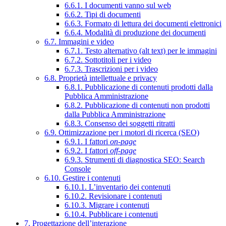
6.6.1. I documenti vanno sul web
6.6.2. Tipi di documenti
6.6.3. Formato di lettura dei documenti elettronici
6.6.4. Modalità di produzione dei documenti
6.7. Immagini e video
6.7.1. Testo alternativo (alt text) per le immagini
6.7.2. Sottotitoli per i video
6.7.3. Trascrizioni per i video
6.8. Proprietà intellettuale e privacy
6.8.1. Pubblicazione di contenuti prodotti dalla
Pubblica Amministrazione
6.8.2. Pubblicazione di contenuti non prodotti
dalla Pubblica Amministrazione
6.8.3. Consenso dei soggetti ritratti
6.9. Ottimizzazione per i motori di ricerca (SEO)
6.9.1. I fattori
on-page
6.9.2. I fattori
off-page
6.9.3. Strumenti di diagnostica SEO: Search
Console
6.10. Gestire i contenuti
6.10.1. L’inventario dei contenuti
6.10.2. Revisionare i contenuti
6.10.3. Migrare i contenuti
6.10.4. Pubblicare i contenuti
7. Progettazione dell’interazione