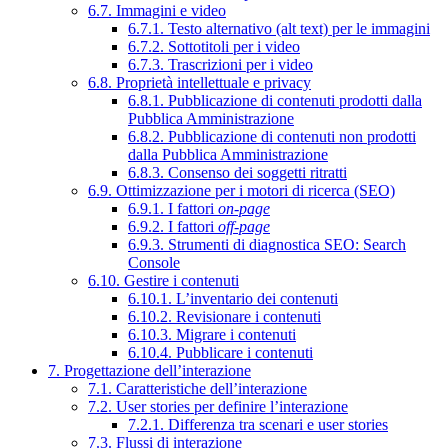
6.7. Immagini e video
6.7.1. Testo alternativo (alt text) per le immagini
6.7.2. Sottotitoli per i video
6.7.3. Trascrizioni per i video
6.8. Proprietà intellettuale e privacy
6.8.1. Pubblicazione di contenuti prodotti dalla
Pubblica Amministrazione
6.8.2. Pubblicazione di contenuti non prodotti
dalla Pubblica Amministrazione
6.8.3. Consenso dei soggetti ritratti
6.9. Ottimizzazione per i motori di ricerca (SEO)
6.9.1. I fattori
on-page
6.9.2. I fattori
off-page
6.9.3. Strumenti di diagnostica SEO: Search
Console
6.10. Gestire i contenuti
6.10.1. L’inventario dei contenuti
6.10.2. Revisionare i contenuti
6.10.3. Migrare i contenuti
6.10.4. Pubblicare i contenuti
7. Progettazione dell’interazione
7.1. Caratteristiche dell’interazione
7.2. User stories per definire l’interazione
7.2.1. Differenza tra scenari e user stories
7.3. Flussi di interazione