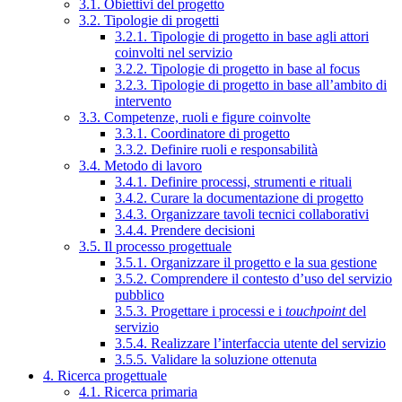
3.1. Obiettivi del progetto
3.2. Tipologie di progetti
3.2.1. Tipologie di progetto in base agli attori
coinvolti nel servizio
3.2.2. Tipologie di progetto in base al focus
3.2.3. Tipologie di progetto in base all’ambito di
intervento
3.3. Competenze, ruoli e figure coinvolte
3.3.1. Coordinatore di progetto
3.3.2. Definire ruoli e responsabilità
3.4. Metodo di lavoro
3.4.1. Definire processi, strumenti e rituali
3.4.2. Curare la documentazione di progetto
3.4.3. Organizzare tavoli tecnici collaborativi
3.4.4. Prendere decisioni
3.5. Il processo progettuale
3.5.1. Organizzare il progetto e la sua gestione
3.5.2. Comprendere il contesto d’uso del servizio
pubblico
3.5.3. Progettare i processi e i
touchpoint
del
servizio
3.5.4. Realizzare l’interfaccia utente del servizio
3.5.5. Validare la soluzione ottenuta
4. Ricerca progettuale
4.1. Ricerca primaria