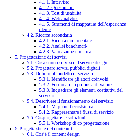
4.1.1. Interviste
4.1.2. Questionari
4.1.3. Test di usabilità
4.1.4. Web analytics
4.1.5. Strumenti di mappatura dell’esperienza
utente
4.2. Ricerca secondaria
4.2.1. Ricerca documentale
4.2.2. Analisi benchmark
4.2.3. Valutazione euristica
5. Progettazione dei servizi
5.1. Cosa sono i servizi e il service design
5.2. Progettare servizi pubblici digitali
5.3. Definire il modello di servizio
5.3.1. Identificare gli attori coinvolti
5.3.2. Formulare la proposta di valore
5.3.3. Inquadrare gli elementi costitutivi del
servizio
5.4. Descrivere il funzionamento del servizio
5.4.1. Mappare l’ecosistema
5.4.2. Rappresentare i flussi di servizio
5.5. Co-progettare le soluzioni
5.5.1. Workshop di co-progettazione
6. Progettazione dei contenuti
6.1. Cos’è il content design