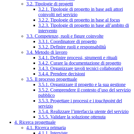
3.2. Tipologie di progetti
3.2.1. Tipologie di progetto in base agli attori
coinvolti nel servizio
3.2.2. Tipologie di progetto in base al focus
3.2.3. Tipologie di progetto in base all’ambito di
intervento
3.3. Competenze, ruoli e figure coinvolte
3.3.1. Coordinatore di progetto
3.3.2. Definire ruoli e responsabilità
3.4. Metodo di lavoro
3.4.1. Definire processi, strumenti e rituali
3.4.2. Curare la documentazione di progetto
3.4.3. Organizzare tavoli tecnici collaborativi
3.4.4. Prendere decisioni
3.5. Il processo progettuale
3.5.1. Organizzare il progetto e la sua gestione
3.5.2. Comprendere il contesto d’uso del servizio
pubblico
3.5.3. Progettare i processi e i
touchpoint
del
servizio
3.5.4. Realizzare l’interfaccia utente del servizio
3.5.5. Validare la soluzione ottenuta
4. Ricerca progettuale
4.1. Ricerca primaria
4.1.1. Interviste