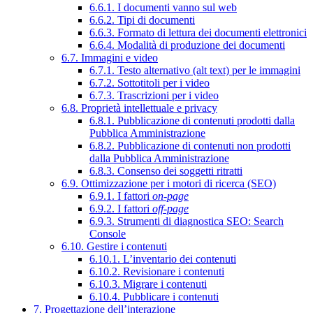
6.6.1. I documenti vanno sul web
6.6.2. Tipi di documenti
6.6.3. Formato di lettura dei documenti elettronici
6.6.4. Modalità di produzione dei documenti
6.7. Immagini e video
6.7.1. Testo alternativo (alt text) per le immagini
6.7.2. Sottotitoli per i video
6.7.3. Trascrizioni per i video
6.8. Proprietà intellettuale e privacy
6.8.1. Pubblicazione di contenuti prodotti dalla
Pubblica Amministrazione
6.8.2. Pubblicazione di contenuti non prodotti
dalla Pubblica Amministrazione
6.8.3. Consenso dei soggetti ritratti
6.9. Ottimizzazione per i motori di ricerca (SEO)
6.9.1. I fattori
on-page
6.9.2. I fattori
off-page
6.9.3. Strumenti di diagnostica SEO: Search
Console
6.10. Gestire i contenuti
6.10.1. L’inventario dei contenuti
6.10.2. Revisionare i contenuti
6.10.3. Migrare i contenuti
6.10.4. Pubblicare i contenuti
7. Progettazione dell’interazione