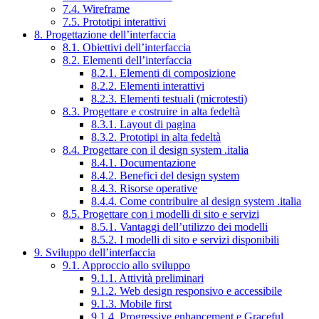
7.4. Wireframe
7.5. Prototipi interattivi
8. Progettazione dell’interfaccia
8.1. Obiettivi dell’interfaccia
8.2. Elementi dell’interfaccia
8.2.1. Elementi di composizione
8.2.2. Elementi interattivi
8.2.3. Elementi testuali (microtesti)
8.3. Progettare e costruire in alta fedeltà
8.3.1. Layout di pagina
8.3.2. Prototipi in alta fedeltà
8.4. Progettare con il design system .italia
8.4.1. Documentazione
8.4.2. Benefici del design system
8.4.3. Risorse operative
8.4.4. Come contribuire al design system .italia
8.5. Progettare con i modelli di sito e servizi
8.5.1. Vantaggi dell’utilizzo dei modelli
8.5.2. I modelli di sito e servizi disponibili
9. Sviluppo dell’interfaccia
9.1. Approccio allo sviluppo
9.1.1. Attività preliminari
9.1.2. Web design responsivo e accessibile
9.1.3. Mobile first
9.1.4. Progressive enhancement e Graceful