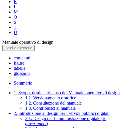
E
I
M
O
S
T
U
Manuale operativo di design
indici e glossario
contenuti
figure
tabelle
glossario
Sommario
1. Scopo, destinatari e uso del Manuale operativo di design
1.1. Versionamento e storico
1.2. Consultazione del manuale
1.3. Contribuisci al manuale
2. Introduzione al design per i servizi pubblici digitali
2.1. Design per l’amministrazione digitale (
e-
government
)