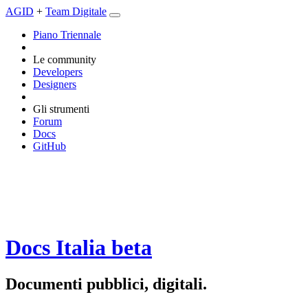
AGID
+
Team Digitale
Piano Triennale
Le community
Developers
Designers
Gli strumenti
Forum
Docs
GitHub
Docs Italia
beta
Documenti pubblici, digitali.