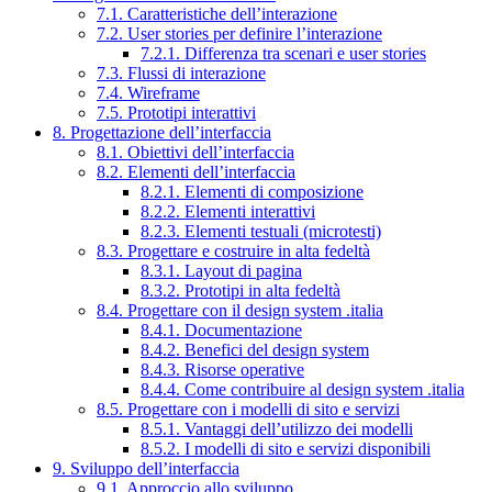
7.1. Caratteristiche dell’interazione
7.2. User stories per definire l’interazione
7.2.1. Differenza tra scenari e user stories
7.3. Flussi di interazione
7.4. Wireframe
7.5. Prototipi interattivi
8. Progettazione dell’interfaccia
8.1. Obiettivi dell’interfaccia
8.2. Elementi dell’interfaccia
8.2.1. Elementi di composizione
8.2.2. Elementi interattivi
8.2.3. Elementi testuali (microtesti)
8.3. Progettare e costruire in alta fedeltà
8.3.1. Layout di pagina
8.3.2. Prototipi in alta fedeltà
8.4. Progettare con il design system .italia
8.4.1. Documentazione
8.4.2. Benefici del design system
8.4.3. Risorse operative
8.4.4. Come contribuire al design system .italia
8.5. Progettare con i modelli di sito e servizi
8.5.1. Vantaggi dell’utilizzo dei modelli
8.5.2. I modelli di sito e servizi disponibili
9. Sviluppo dell’interfaccia
9.1. Approccio allo sviluppo