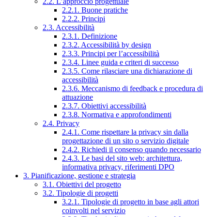
2.2. L’approccio progettuale
2.2.1. Buone pratiche
2.2.2. Principi
2.3. Accessibilità
2.3.1. Definizione
2.3.2. Accessibilità by design
2.3.3. Principi per l’accessibilità
2.3.4. Linee guida e criteri di successo
2.3.5. Come rilasciare una dichiarazione di
accessibilità
2.3.6. Meccanismo di feedback e procedura di
attuazione
2.3.7. Obiettivi accessibilità
2.3.8. Normativa e approfondimenti
2.4. Privacy
2.4.1. Come rispettare la privacy sin dalla
progettazione di un sito o servizio digitale
2.4.2. Richiedi il consenso quando necessario
2.4.3. Le basi del sito web: architettura,
informativa privacy, riferimenti DPO
3. Pianificazione, gestione e strategia
3.1. Obiettivi del progetto
3.2. Tipologie di progetti
3.2.1. Tipologie di progetto in base agli attori
coinvolti nel servizio