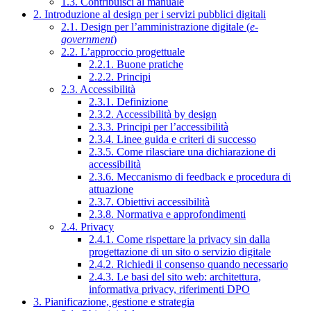
1.3. Contribuisci al manuale
2. Introduzione al design per i servizi pubblici digitali
2.1. Design per l’amministrazione digitale (
e-
government
)
2.2. L’approccio progettuale
2.2.1. Buone pratiche
2.2.2. Principi
2.3. Accessibilità
2.3.1. Definizione
2.3.2. Accessibilità by design
2.3.3. Principi per l’accessibilità
2.3.4. Linee guida e criteri di successo
2.3.5. Come rilasciare una dichiarazione di
accessibilità
2.3.6. Meccanismo di feedback e procedura di
attuazione
2.3.7. Obiettivi accessibilità
2.3.8. Normativa e approfondimenti
2.4. Privacy
2.4.1. Come rispettare la privacy sin dalla
progettazione di un sito o servizio digitale
2.4.2. Richiedi il consenso quando necessario
2.4.3. Le basi del sito web: architettura,
informativa privacy, riferimenti DPO
3. Pianificazione, gestione e strategia