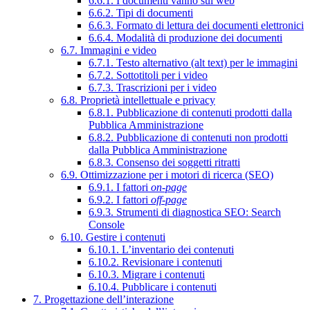
6.6.1. I documenti vanno sul web
6.6.2. Tipi di documenti
6.6.3. Formato di lettura dei documenti elettronici
6.6.4. Modalità di produzione dei documenti
6.7. Immagini e video
6.7.1. Testo alternativo (alt text) per le immagini
6.7.2. Sottotitoli per i video
6.7.3. Trascrizioni per i video
6.8. Proprietà intellettuale e privacy
6.8.1. Pubblicazione di contenuti prodotti dalla
Pubblica Amministrazione
6.8.2. Pubblicazione di contenuti non prodotti
dalla Pubblica Amministrazione
6.8.3. Consenso dei soggetti ritratti
6.9. Ottimizzazione per i motori di ricerca (SEO)
6.9.1. I fattori
on-page
6.9.2. I fattori
off-page
6.9.3. Strumenti di diagnostica SEO: Search
Console
6.10. Gestire i contenuti
6.10.1. L’inventario dei contenuti
6.10.2. Revisionare i contenuti
6.10.3. Migrare i contenuti
6.10.4. Pubblicare i contenuti
7. Progettazione dell’interazione