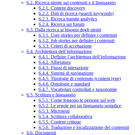
6.2. Ricerca utente sui contenuti e il linguaggio
6.2.1. Content discovery
6.2.2. Dati di ricerca (search keywords)
6.2.3. Ricerca tramite analytics
6.2.4. Ricerca sui forum
6.3. Dalla ricerca ai bisogni degli utenti
6.3.1. User stories per definire i contenuti
6.3.2. Job stories per definire i contenuti
6.3.3. Criteri di accettazione
6.4. Architettura dell’informazione
6.4.1. Definire l’architettura dell’informazione
6.4.2. Alberatura
6.4.3. Flussi di interazione
6.4.4. Sistemi di navigazione
6.4.5. Tipologie di contenuto (content type)
6.4.6. Ontologie e standard
6.4.7. Vocabolari controllati e tassonomie
6.5. Scrittura e linguaggio
6.5.1. Come leggono le persone sul web
6.5.2. Le regole per un linguaggio semplice
6.5.3. Microtesti
6.5.4. Scrittura collaborativa
6.5.5. Content critique
6.5.6. Traduzione e localizzazione dei contenuti
6.6. Documenti