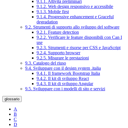
9.1.1. Attività preliminari
9.1.2. Web design responsivo e accessibile
9.1.3. Mobile first
9.1.4. Progressive enhancement e Graceful
degradation
9.2. Strumenti di supporto allo sviluppo del software
9.2.1. Feature detection
9.2.2. Verificare le feature disponibili con Can I
use
9.2.3. Strumenti e risorse per CSS e JavaScript
9.2.4. Supporto browser
9.2.5. Misurare le prestazioni
9.3. Catalogo del riuso
9.4. Sviluppare con il design system .italia
9.4.1. Il framework Bootstrap Italia
9.4.2. Il kit di sviluppo React
9.4.3. Il kit di sviluppo Angular
9.5. Sviluppare con i modelli di sito e servizi
glossario
A
B
C
D