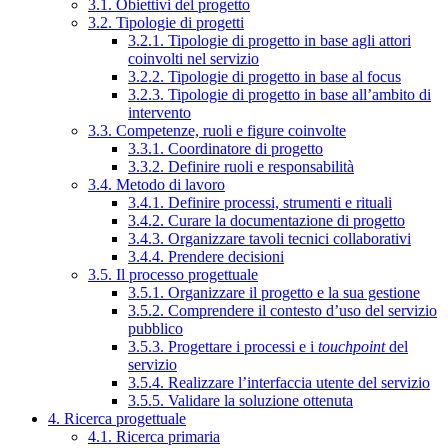
3.1. Obiettivi del progetto
3.2. Tipologie di progetti
3.2.1. Tipologie di progetto in base agli attori
coinvolti nel servizio
3.2.2. Tipologie di progetto in base al focus
3.2.3. Tipologie di progetto in base all’ambito di
intervento
3.3. Competenze, ruoli e figure coinvolte
3.3.1. Coordinatore di progetto
3.3.2. Definire ruoli e responsabilità
3.4. Metodo di lavoro
3.4.1. Definire processi, strumenti e rituali
3.4.2. Curare la documentazione di progetto
3.4.3. Organizzare tavoli tecnici collaborativi
3.4.4. Prendere decisioni
3.5. Il processo progettuale
3.5.1. Organizzare il progetto e la sua gestione
3.5.2. Comprendere il contesto d’uso del servizio
pubblico
3.5.3. Progettare i processi e i
touchpoint
del
servizio
3.5.4. Realizzare l’interfaccia utente del servizio
3.5.5. Validare la soluzione ottenuta
4. Ricerca progettuale
4.1. Ricerca primaria