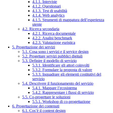
4.1.1. Interviste
4.1.2. Questionari
4.1.3. Test di usabilità
4.1.4. Web analytics
4.1.5. Strumenti di mappatura dell’esperienza
utente
4.2. Ricerca secondaria
4.2.1. Ricerca documentale
4.2.2. Analisi benchmark
4.2.3. Valutazione euristica
5. Progettazione dei servizi
5.1. Cosa sono i servizi e il service design
5.2. Progettare servizi pubblici digitali
5.3. Definire il modello di servizio
5.3.1. Identificare gli attori coinvolti
5.3.2. Formulare la proposta di valore
5.3.3. Inquadrare gli elementi costitutivi del
servizio
5.4. Descrivere il funzionamento del servizio
5.4.1. Mappare l’ecosistema
5.4.2. Rappresentare i flussi di servizio
5.5. Co-progettare le soluzioni
5.5.1. Workshop di co-progettazione
6. Progettazione dei contenuti
6.1. Cos’è il content design