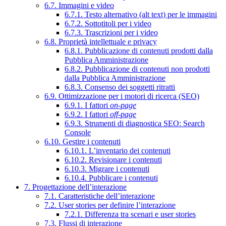
6.7. Immagini e video
6.7.1. Testo alternativo (alt text) per le immagini
6.7.2. Sottotitoli per i video
6.7.3. Trascrizioni per i video
6.8. Proprietà intellettuale e privacy
6.8.1. Pubblicazione di contenuti prodotti dalla
Pubblica Amministrazione
6.8.2. Pubblicazione di contenuti non prodotti
dalla Pubblica Amministrazione
6.8.3. Consenso dei soggetti ritratti
6.9. Ottimizzazione per i motori di ricerca (SEO)
6.9.1. I fattori
on-page
6.9.2. I fattori
off-page
6.9.3. Strumenti di diagnostica SEO: Search
Console
6.10. Gestire i contenuti
6.10.1. L’inventario dei contenuti
6.10.2. Revisionare i contenuti
6.10.3. Migrare i contenuti
6.10.4. Pubblicare i contenuti
7. Progettazione dell’interazione
7.1. Caratteristiche dell’interazione
7.2. User stories per definire l’interazione
7.2.1. Differenza tra scenari e user stories
7.3. Flussi di interazione