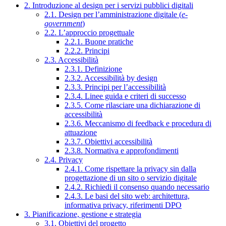
2. Introduzione al design per i servizi pubblici digitali
2.1. Design per l’amministrazione digitale (
e-
government
)
2.2. L’approccio progettuale
2.2.1. Buone pratiche
2.2.2. Principi
2.3. Accessibilità
2.3.1. Definizione
2.3.2. Accessibilità by design
2.3.3. Principi per l’accessibilità
2.3.4. Linee guida e criteri di successo
2.3.5. Come rilasciare una dichiarazione di
accessibilità
2.3.6. Meccanismo di feedback e procedura di
attuazione
2.3.7. Obiettivi accessibilità
2.3.8. Normativa e approfondimenti
2.4. Privacy
2.4.1. Come rispettare la privacy sin dalla
progettazione di un sito o servizio digitale
2.4.2. Richiedi il consenso quando necessario
2.4.3. Le basi del sito web: architettura,
informativa privacy, riferimenti DPO
3. Pianificazione, gestione e strategia
3.1. Obiettivi del progetto