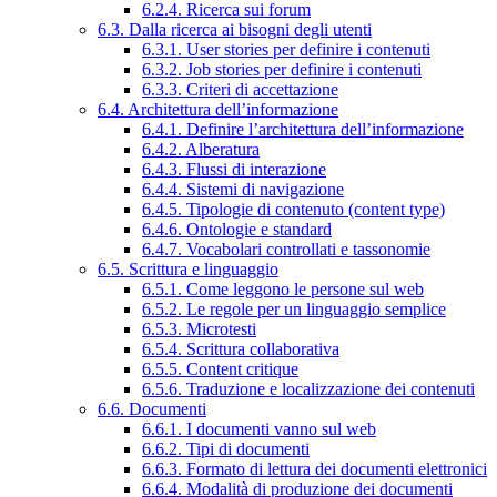
6.2.4. Ricerca sui forum
6.3. Dalla ricerca ai bisogni degli utenti
6.3.1. User stories per definire i contenuti
6.3.2. Job stories per definire i contenuti
6.3.3. Criteri di accettazione
6.4. Architettura dell’informazione
6.4.1. Definire l’architettura dell’informazione
6.4.2. Alberatura
6.4.3. Flussi di interazione
6.4.4. Sistemi di navigazione
6.4.5. Tipologie di contenuto (content type)
6.4.6. Ontologie e standard
6.4.7. Vocabolari controllati e tassonomie
6.5. Scrittura e linguaggio
6.5.1. Come leggono le persone sul web
6.5.2. Le regole per un linguaggio semplice
6.5.3. Microtesti
6.5.4. Scrittura collaborativa
6.5.5. Content critique
6.5.6. Traduzione e localizzazione dei contenuti
6.6. Documenti
6.6.1. I documenti vanno sul web
6.6.2. Tipi di documenti
6.6.3. Formato di lettura dei documenti elettronici
6.6.4. Modalità di produzione dei documenti