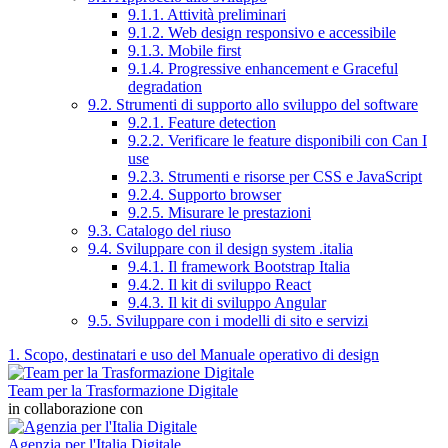
9.1.1. Attività preliminari
9.1.2. Web design responsivo e accessibile
9.1.3. Mobile first
9.1.4. Progressive enhancement e Graceful
degradation
9.2. Strumenti di supporto allo sviluppo del software
9.2.1. Feature detection
9.2.2. Verificare le feature disponibili con Can I
use
9.2.3. Strumenti e risorse per CSS e JavaScript
9.2.4. Supporto browser
9.2.5. Misurare le prestazioni
9.3. Catalogo del riuso
9.4. Sviluppare con il design system .italia
9.4.1. Il framework Bootstrap Italia
9.4.2. Il kit di sviluppo React
9.4.3. Il kit di sviluppo Angular
9.5. Sviluppare con i modelli di sito e servizi
1. Scopo, destinatari e uso del Manuale operativo di design
Team per la Trasformazione Digitale
in collaborazione con
Agenzia per l'Italia Digitale