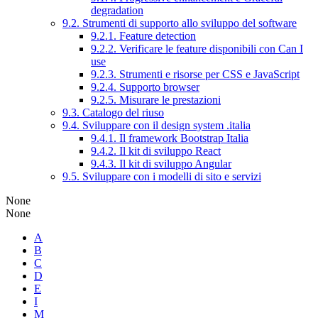
degradation
9.2. Strumenti di supporto allo sviluppo del software
9.2.1. Feature detection
9.2.2. Verificare le feature disponibili con Can I
use
9.2.3. Strumenti e risorse per CSS e JavaScript
9.2.4. Supporto browser
9.2.5. Misurare le prestazioni
9.3. Catalogo del riuso
9.4. Sviluppare con il design system .italia
9.4.1. Il framework Bootstrap Italia
9.4.2. Il kit di sviluppo React
9.4.3. Il kit di sviluppo Angular
9.5. Sviluppare con i modelli di sito e servizi
None
None
A
B
C
D
E
I
M