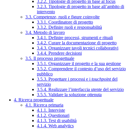
3.2.2. Tipologie di progetto in base al focus
3.2.3. Tipologie di progetto in base all’ambito di
intervento
3.3. Competenze, ruoli e figure coinvolte
3.3.1. Coordinatore di progetto
3.3.2. Definire ruoli e responsabilità
3.4. Metodo di lavoro
3.4.1. Definire processi, strumenti e rituali
3.4.2. Curare la documentazione di progetto
3.4.3. Organizzare tavoli tecnici collaborativi
3.4.4. Prendere decisioni
3.5. Il processo progettuale
3.5.1. Organizzare il progetto e la sua gestione
3.5.2. Comprendere il contesto d’uso del servizio
pubblico
3.5.3. Progettare i processi e i
touchpoint
del
servizio
3.5.4. Realizzare l’interfaccia utente del servizio
3.5.5. Validare la soluzione ottenuta
4. Ricerca progettuale
4.1. Ricerca primaria
4.1.1. Interviste
4.1.2. Questionari
4.1.3. Test di usabilità
4.1.4. Web analytics