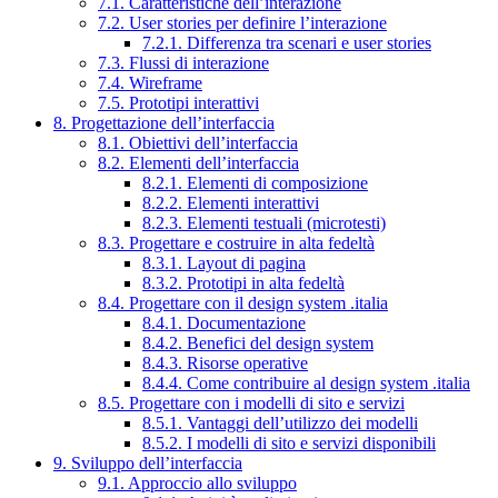
7.1. Caratteristiche dell’interazione
7.2. User stories per definire l’interazione
7.2.1. Differenza tra scenari e user stories
7.3. Flussi di interazione
7.4. Wireframe
7.5. Prototipi interattivi
8. Progettazione dell’interfaccia
8.1. Obiettivi dell’interfaccia
8.2. Elementi dell’interfaccia
8.2.1. Elementi di composizione
8.2.2. Elementi interattivi
8.2.3. Elementi testuali (microtesti)
8.3. Progettare e costruire in alta fedeltà
8.3.1. Layout di pagina
8.3.2. Prototipi in alta fedeltà
8.4. Progettare con il design system .italia
8.4.1. Documentazione
8.4.2. Benefici del design system
8.4.3. Risorse operative
8.4.4. Come contribuire al design system .italia
8.5. Progettare con i modelli di sito e servizi
8.5.1. Vantaggi dell’utilizzo dei modelli
8.5.2. I modelli di sito e servizi disponibili
9. Sviluppo dell’interfaccia
9.1. Approccio allo sviluppo