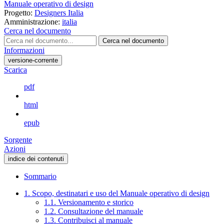
Manuale operativo di design
Progetto:
Designers Italia
Amministrazione:
italia
Cerca nel documento
Cerca nel documento
Informazioni
versione-corrente
Scarica
pdf
html
epub
Sorgente
Azioni
indice dei contenuti
Sommario
1. Scopo, destinatari e uso del Manuale operativo di design
1.1. Versionamento e storico
1.2. Consultazione del manuale
1.3. Contribuisci al manuale