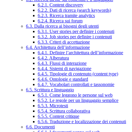
6.2.1. Content discovery
6.2.2. Dati di ricerca (search keywords)
6.2.3. Ricerca tramite analytics
6.2.4. Ricerca sui forum
6.3. Dalla ricerca ai bisogni degli utenti
6.3.1. User stories per definire i contenuti
6.3.2. Job stories per definire i contenuti
6.3.3. Criteri di accettazione
6.4. Architettura dell’informazione
6.4.1. Definire l’architettura dell’informazione
6.4.2. Alberatura
6.4.3. Flussi di interazione
6.4.4. Sistemi di navigazione
6.4.5. Tipologie di contenuto (content type)
6.4.6. Ontologie e standard
6.4.7. Vocabolari controllati e tassonomie
6.5. Scrittura e linguaggio
6.5.1. Come leggono le persone sul web
6.5.2. Le regole per un linguaggio semplice
6.5.3. Microtesti
6.5.4. Scrittura collaborativa
6.5.5. Content critique
6.5.6. Traduzione e localizzazione dei contenuti
6.6. Documenti