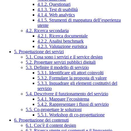
4.1.2. Questionari
4.1.3. Test di usabilità
4.1.4. Web analytics
4.1.5. Strumenti di mappatura dell’esperienza
utente
4.2. Ricerca secondaria
4.2.1. Ricerca documentale
4.2.2. Analisi benchmark
4.2.3. Valutazione euristica
5. Progettazione dei servizi
5.1. Cosa sono i servizi e il service design
5.2. Progettare servizi pubblici digitali
5.3. Definire il modello di servizio
5.3.1. Identificare gli attori coinvolti
5.3.2. Formulare la proposta di valore
5.3.3. Inquadrare gli elementi costitutivi del
servizio
5.4. Descrivere il funzionamento del servizio
5.4.1. Mappare l’ecosistema
5.4.2. Rappresentare i flussi di servizio
5.5. Co-progettare le soluzioni
5.5.1. Workshop di co-progettazione
6. Progettazione dei contenuti
6.1. Cos’è il content design
6.2. Ricerca utente sui contenuti e il linguaggio