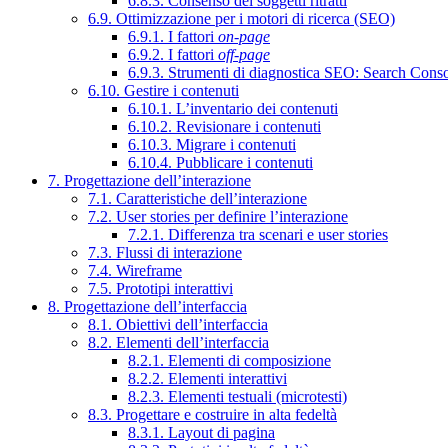
6.8.3. Consenso dei soggetti ritratti
6.9. Ottimizzazione per i motori di ricerca (SEO)
6.9.1. I fattori
on-page
6.9.2. I fattori
off-page
6.9.3. Strumenti di diagnostica SEO: Search Cons
6.10. Gestire i contenuti
6.10.1. L’inventario dei contenuti
6.10.2. Revisionare i contenuti
6.10.3. Migrare i contenuti
6.10.4. Pubblicare i contenuti
7. Progettazione dell’interazione
7.1. Caratteristiche dell’interazione
7.2. User stories per definire l’interazione
7.2.1. Differenza tra scenari e user stories
7.3. Flussi di interazione
7.4. Wireframe
7.5. Prototipi interattivi
8. Progettazione dell’interfaccia
8.1. Obiettivi dell’interfaccia
8.2. Elementi dell’interfaccia
8.2.1. Elementi di composizione
8.2.2. Elementi interattivi
8.2.3. Elementi testuali (microtesti)
8.3. Progettare e costruire in alta fedeltà
8.3.1. Layout di pagina