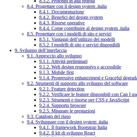
8.3.2. Prototipi in alta fedeltà
8.4. Progettare con il design system .italia
8.4.1. Documentazione
8.4.2. Benefici del design system
8.4.3. Risorse operative
8.4.4. Come contribuire al design system .italia
8.5. Progettare con i modelli di sito e servizi
8.5.1. Vantaggi dell’utilizzo dei modelli
8.5.2. I modelli di sito e servizi disponibili
9. Sviluppo dell’interfaccia
9.1. Approccio allo sviluppo
9.1.1. Attività preliminari
9.1.2. Web design responsivo e accessibile
9.1.3. Mobile first
9.1.4. Progressive enhancement e Graceful degrad
9.2. Strumenti di supporto allo sviluppo del software
9.2.1. Feature detection
9.2.2. Verificare le feature disponibili con Can I us
9.2.3. Strumenti e risorse per CSS e JavaScript
9.2.4. Supporto browser
9.2.5. Misurare le prestazioni
9.3. Catalogo del riuso
9.4. Sviluppare con il design system .italia
9.4.1. Il framework Bootstrap Italia
9.4.2. Il kit di sviluppo React