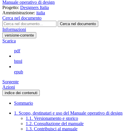
Manuale operativo di design
Progetto:
Designers Italia
Amministrazione:
italia
Cerca nel documento
Cerca nel documento
Informazioni
versione-corrente
Scarica
pdf
html
epub
Sorgente
Azioni
indice dei contenuti
Sommario
1. Scopo, destinatari e uso del Manuale operativo di design
1.1. Versionamento e storico
1.2. Consultazione del manuale
1.3. Contribuisci al manuale