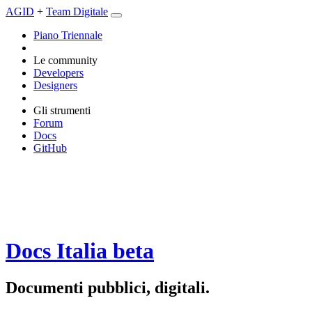
AGID
+
Team Digitale
Piano Triennale
Le community
Developers
Designers
Gli strumenti
Forum
Docs
GitHub
Docs Italia
beta
Documenti pubblici, digitali.