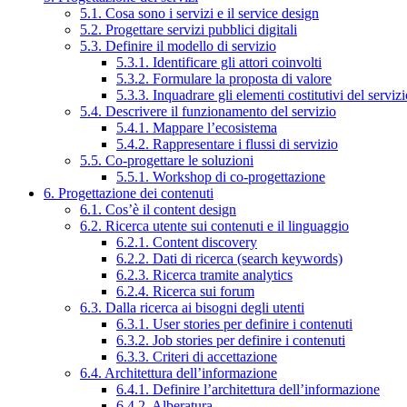
5.1. Cosa sono i servizi e il service design
5.2. Progettare servizi pubblici digitali
5.3. Definire il modello di servizio
5.3.1. Identificare gli attori coinvolti
5.3.2. Formulare la proposta di valore
5.3.3. Inquadrare gli elementi costitutivi del serviz
5.4. Descrivere il funzionamento del servizio
5.4.1. Mappare l’ecosistema
5.4.2. Rappresentare i flussi di servizio
5.5. Co-progettare le soluzioni
5.5.1. Workshop di co-progettazione
6. Progettazione dei contenuti
6.1. Cos’è il content design
6.2. Ricerca utente sui contenuti e il linguaggio
6.2.1. Content discovery
6.2.2. Dati di ricerca (search keywords)
6.2.3. Ricerca tramite analytics
6.2.4. Ricerca sui forum
6.3. Dalla ricerca ai bisogni degli utenti
6.3.1. User stories per definire i contenuti
6.3.2. Job stories per definire i contenuti
6.3.3. Criteri di accettazione
6.4. Architettura dell’informazione
6.4.1. Definire l’architettura dell’informazione
6.4.2. Alberatura