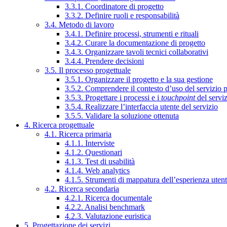
3.3.1. Coordinatore di progetto
3.3.2. Definire ruoli e responsabilità
3.4. Metodo di lavoro
3.4.1. Definire processi, strumenti e rituali
3.4.2. Curare la documentazione di progetto
3.4.3. Organizzare tavoli tecnici collaborativi
3.4.4. Prendere decisioni
3.5. Il processo progettuale
3.5.1. Organizzare il progetto e la sua gestione
3.5.2. Comprendere il contesto d’uso del servizio 
3.5.3. Progettare i processi e i
touchpoint
del servi
3.5.4. Realizzare l’interfaccia utente del servizio
3.5.5. Validare la soluzione ottenuta
4. Ricerca progettuale
4.1. Ricerca primaria
4.1.1. Interviste
4.1.2. Questionari
4.1.3. Test di usabilità
4.1.4. Web analytics
4.1.5. Strumenti di mappatura dell’esperienza uten
4.2. Ricerca secondaria
4.2.1. Ricerca documentale
4.2.2. Analisi benchmark
4.2.3. Valutazione euristica
5. Progettazione dei servizi