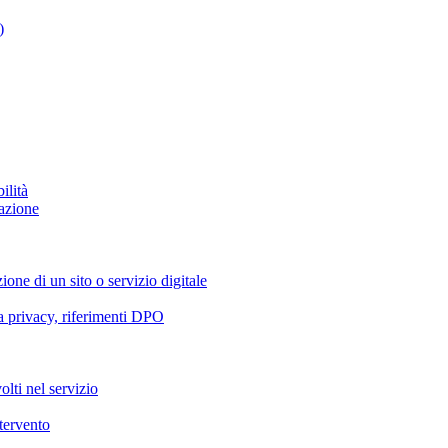
)
ilità
azione
ione di un sito o servizio digitale
va privacy, riferimenti DPO
olti nel servizio
ntervento