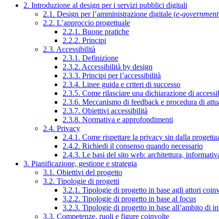
2. Introduzione al design per i servizi pubblici digitali
2.1. Design per l’amministrazione digitale (
e-government
2.2. L’approccio progettuale
2.2.1. Buone pratiche
2.2.2. Principi
2.3. Accessibilità
2.3.1. Definizione
2.3.2. Accessibilità by design
2.3.3. Principi per l’accessibilità
2.3.4. Linee guida e criteri di successo
2.3.5. Come rilasciare una dichiarazione di accessib
2.3.6. Meccanismo di feedback e procedura di attu
2.3.7. Obiettivi accessibilità
2.3.8. Normativa e approfondimenti
2.4. Privacy
2.4.1. Come rispettare la privacy sin dalla progettaz
2.4.2. Richiedi il consenso quando necessario
2.4.3. Le basi del sito web: architettura, informati
3. Pianificazione, gestione e strategia
3.1. Obiettivi del progetto
3.2. Tipologie di progetti
3.2.1. Tipologie di progetto in base agli attori coinv
3.2.2. Tipologie di progetto in base al focus
3.2.3. Tipologie di progetto in base all’ambito di i
3.3. Competenze, ruoli e figure coinvolte