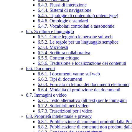
6.4.3. Flussi di interazione
6.4.4. Sistemi di navigazione
6.4.5. Tipologie di contenuto (content type)
6.4.6. Ontologie e standard
6.4.7. Vocabolari controllati e tassonomie
6.5. Scrittura e linguaggio
6.5.1. Come leggono le persone sul web
6.5.2. Le regole per un linguaggio semplice
6.5.3. Microtesti
6.5.4. Scrittura collaborativa
6.5.5. Content critique
6.5.6. Traduzione e localizzazione dei contenuti
6.6. Documenti
6.6.1. I documenti vanno sul web
6.6.2. Tipi di documenti
6.6.3. Formato di lettura dei documenti elettronici
6.6.4. Modalità di produzione dei documenti
6.7. Immagini e video
6.7.1. Testo alternativo (alt text) per le immagini
6.7.2. Sottotitoli per i video
6.7.3. Trascrizioni per i video
6.8. Proprietà intellettuale e privacy
6.8.1. Pubblicazione di contenuti prodotti dalla P
6.8.2. Pubblicazione di contenuti non prodotti dal