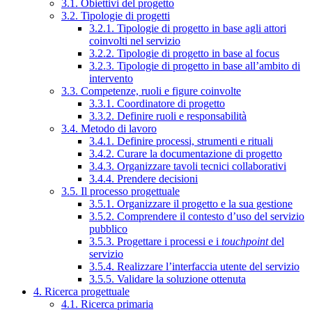
3.1. Obiettivi del progetto
3.2. Tipologie di progetti
3.2.1. Tipologie di progetto in base agli attori
coinvolti nel servizio
3.2.2. Tipologie di progetto in base al focus
3.2.3. Tipologie di progetto in base all’ambito di
intervento
3.3. Competenze, ruoli e figure coinvolte
3.3.1. Coordinatore di progetto
3.3.2. Definire ruoli e responsabilità
3.4. Metodo di lavoro
3.4.1. Definire processi, strumenti e rituali
3.4.2. Curare la documentazione di progetto
3.4.3. Organizzare tavoli tecnici collaborativi
3.4.4. Prendere decisioni
3.5. Il processo progettuale
3.5.1. Organizzare il progetto e la sua gestione
3.5.2. Comprendere il contesto d’uso del servizio
pubblico
3.5.3. Progettare i processi e i
touchpoint
del
servizio
3.5.4. Realizzare l’interfaccia utente del servizio
3.5.5. Validare la soluzione ottenuta
4. Ricerca progettuale
4.1. Ricerca primaria