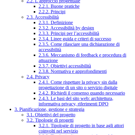
2.2. L’approccio progettuale
2.2.1. Buone pratiche
2.2.2. Principi
2.3. Accessibilità
2.3.1. Definizione
2.3.2. Accessibilità by design
2.3.3. Principi per l’accessibilità
2.3.4. Linee guida e criteri di successo
2.3.5. Come rilasciare una dichiarazione di
accessibilità
2.3.6. Meccanismo di feedback e procedura di
attuazione
2.3.7. Obiettivi accessibilità
2.3.8. Normativa e approfondimenti
2.4. Privacy
2.4.1. Come rispettare la privacy sin dalla
progettazione di un sito o servizio digitale
2.4.2. Richiedi il consenso quando necessario
2.4.3. Le basi del sito web: architettura,
informativa privacy, riferimenti DPO
3. Pianificazione, gestione e strategia
3.1. Obiettivi del progetto
3.2. Tipologie di progetti
3.2.1. Tipologie di progetto in base agli attori
coinvolti nel servizio