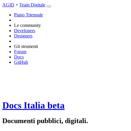
AGID
+
Team Digitale
Piano Triennale
Le community
Developers
Designers
Gli strumenti
Forum
Docs
GitHub
Docs Italia
beta
Documenti pubblici, digitali.