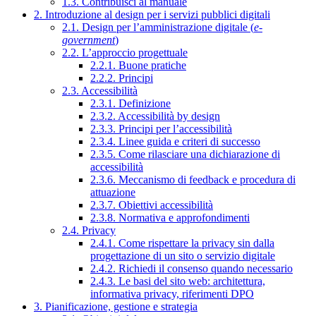
1.3. Contribuisci al manuale
2. Introduzione al design per i servizi pubblici digitali
2.1. Design per l’amministrazione digitale (
e-
government
)
2.2. L’approccio progettuale
2.2.1. Buone pratiche
2.2.2. Principi
2.3. Accessibilità
2.3.1. Definizione
2.3.2. Accessibilità by design
2.3.3. Principi per l’accessibilità
2.3.4. Linee guida e criteri di successo
2.3.5. Come rilasciare una dichiarazione di
accessibilità
2.3.6. Meccanismo di feedback e procedura di
attuazione
2.3.7. Obiettivi accessibilità
2.3.8. Normativa e approfondimenti
2.4. Privacy
2.4.1. Come rispettare la privacy sin dalla
progettazione di un sito o servizio digitale
2.4.2. Richiedi il consenso quando necessario
2.4.3. Le basi del sito web: architettura,
informativa privacy, riferimenti DPO
3. Pianificazione, gestione e strategia