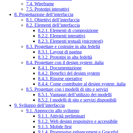
7.4. Wireframe
7.5. Prototipi interattivi
8. Progettazione dell’interfaccia
8.1. Obiettivi dell’interfaccia
8.2. Elementi dell’interfaccia
8.2.1. Elementi di composizione
8.2.2. Elementi interattivi
8.2.3. Elementi testuali (microtesti)
8.3. Progettare e costruire in alta fedeltà
8.3.1. Layout di pagina
8.3.2. Prototipi in alta fedeltà
8.4. Progettare con il design system .italia
8.4.1. Documentazione
8.4.2. Benefici del design system
8.4.3. Risorse operative
8.4.4. Come contribuire al design system .italia
8.5. Progettare con i modelli di sito e servizi
8.5.1. Vantaggi dell’utilizzo dei modelli
8.5.2. I modelli di sito e servizi disponibili
9. Sviluppo dell’interfaccia
9.1. Approccio allo sviluppo
9.1.1. Attività preliminari
9.1.2. Web design responsivo e accessibile
9.1.3. Mobile first
9.1.4. Progressive enhancement e Graceful