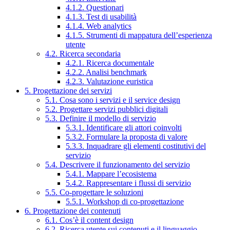
4.1.2. Questionari
4.1.3. Test di usabilità
4.1.4. Web analytics
4.1.5. Strumenti di mappatura dell’esperienza
utente
4.2. Ricerca secondaria
4.2.1. Ricerca documentale
4.2.2. Analisi benchmark
4.2.3. Valutazione euristica
5. Progettazione dei servizi
5.1. Cosa sono i servizi e il service design
5.2. Progettare servizi pubblici digitali
5.3. Definire il modello di servizio
5.3.1. Identificare gli attori coinvolti
5.3.2. Formulare la proposta di valore
5.3.3. Inquadrare gli elementi costitutivi del
servizio
5.4. Descrivere il funzionamento del servizio
5.4.1. Mappare l’ecosistema
5.4.2. Rappresentare i flussi di servizio
5.5. Co-progettare le soluzioni
5.5.1. Workshop di co-progettazione
6. Progettazione dei contenuti
6.1. Cos’è il content design
6.2. Ricerca utente sui contenuti e il linguaggio