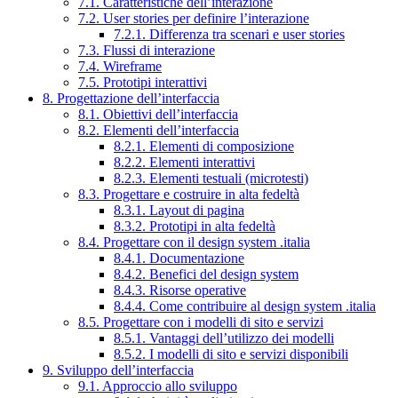
7.1. Caratteristiche dell’interazione
7.2. User stories per definire l’interazione
7.2.1. Differenza tra scenari e user stories
7.3. Flussi di interazione
7.4. Wireframe
7.5. Prototipi interattivi
8. Progettazione dell’interfaccia
8.1. Obiettivi dell’interfaccia
8.2. Elementi dell’interfaccia
8.2.1. Elementi di composizione
8.2.2. Elementi interattivi
8.2.3. Elementi testuali (microtesti)
8.3. Progettare e costruire in alta fedeltà
8.3.1. Layout di pagina
8.3.2. Prototipi in alta fedeltà
8.4. Progettare con il design system .italia
8.4.1. Documentazione
8.4.2. Benefici del design system
8.4.3. Risorse operative
8.4.4. Come contribuire al design system .italia
8.5. Progettare con i modelli di sito e servizi
8.5.1. Vantaggi dell’utilizzo dei modelli
8.5.2. I modelli di sito e servizi disponibili
9. Sviluppo dell’interfaccia
9.1. Approccio allo sviluppo