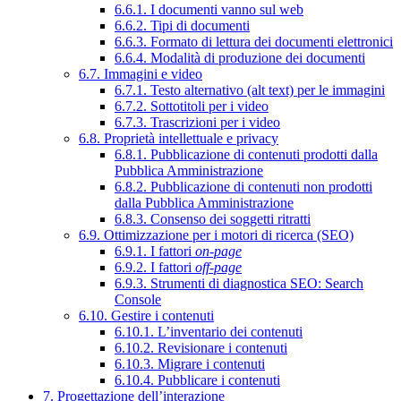
6.6.1. I documenti vanno sul web
6.6.2. Tipi di documenti
6.6.3. Formato di lettura dei documenti elettronici
6.6.4. Modalità di produzione dei documenti
6.7. Immagini e video
6.7.1. Testo alternativo (alt text) per le immagini
6.7.2. Sottotitoli per i video
6.7.3. Trascrizioni per i video
6.8. Proprietà intellettuale e privacy
6.8.1. Pubblicazione di contenuti prodotti dalla
Pubblica Amministrazione
6.8.2. Pubblicazione di contenuti non prodotti
dalla Pubblica Amministrazione
6.8.3. Consenso dei soggetti ritratti
6.9. Ottimizzazione per i motori di ricerca (SEO)
6.9.1. I fattori
on-page
6.9.2. I fattori
off-page
6.9.3. Strumenti di diagnostica SEO: Search
Console
6.10. Gestire i contenuti
6.10.1. L’inventario dei contenuti
6.10.2. Revisionare i contenuti
6.10.3. Migrare i contenuti
6.10.4. Pubblicare i contenuti
7. Progettazione dell’interazione