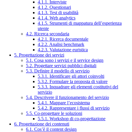
4.1.1. Interviste
4.1.2. Questionari
4.1.3. Test di usabilità
4.1.4. Web analytics
4.1.5. Strumenti di mappatura dell’esperienza
utente
4.2. Ricerca secondaria
4.2.1. Ricerca documentale
4.2.2. Analisi benchmark
4.2.3. Valutazione euristica
5. Progettazione dei servizi
5.1. Cosa sono i servizi e il service design
5.2. Progettare servizi pubblici digitali
5.3. Definire il modello di servizio
5.3.1. Identificare gli attori coinvolti
5.3.2. Formulare la proposta di valore
5.3.3. Inquadrare gli elementi costitutivi del
servizio
5.4. Descrivere il funzionamento del servizio
5.4.1. Mappare l’ecosistema
5.4.2. Rappresentare i flussi di servizio
5.5. Co-progettare le soluzioni
5.5.1. Workshop di co-progettazione
6. Progettazione dei contenuti
6.1. Cos’è il content design