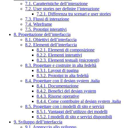
7.1. Caratteristiche dell’interazione
7.2. User stories per definire l’interazione
7.2.1. Differenza tra scenari e user stories
7.3. Flussi di interazione
7.4. Wireframe
7.5. Prototipi interattivi
8. Progettazione dell’interfaccia
8.1. Obiettivi dell’interfaccia
8.2. Elementi dell’interfaccia
8.2.1. Elementi di composizione
8.2.2. Elementi interattivi
8.2.3. Elementi testuali (microtesti)
8.3. Progettare e costruire in alta fedeltà
8.3.1. Layout di pagina
8.3.2. Prototipi in alta fedeltà
8.4. Progettare con il design system .italia
8.4.1. Documentazione
8.4.2. Benefici del design system
8.4.3. Risorse operative
8.4.4. Come contribuire al design system .italia
8.5. Progettare con i modelli di sito e servizi
8.5.1. Vantaggi dell’utilizzo dei modelli
8.5.2. I modelli di sito e servizi disponibili
9. Sviluppo dell’interfaccia
9.1. Approccio allo sviluppo