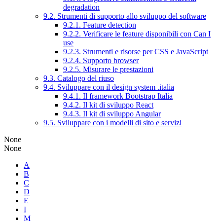
degradation
9.2. Strumenti di supporto allo sviluppo del software
9.2.1. Feature detection
9.2.2. Verificare le feature disponibili con Can I
use
9.2.3. Strumenti e risorse per CSS e JavaScript
9.2.4. Supporto browser
9.2.5. Misurare le prestazioni
9.3. Catalogo del riuso
9.4. Sviluppare con il design system .italia
9.4.1. Il framework Bootstrap Italia
9.4.2. Il kit di sviluppo React
9.4.3. Il kit di sviluppo Angular
9.5. Sviluppare con i modelli di sito e servizi
None
None
A
B
C
D
E
I
M