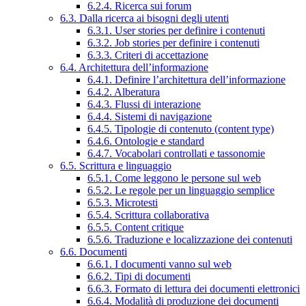
6.2.4. Ricerca sui forum
6.3. Dalla ricerca ai bisogni degli utenti
6.3.1. User stories per definire i contenuti
6.3.2. Job stories per definire i contenuti
6.3.3. Criteri di accettazione
6.4. Architettura dell’informazione
6.4.1. Definire l’architettura dell’informazione
6.4.2. Alberatura
6.4.3. Flussi di interazione
6.4.4. Sistemi di navigazione
6.4.5. Tipologie di contenuto (content type)
6.4.6. Ontologie e standard
6.4.7. Vocabolari controllati e tassonomie
6.5. Scrittura e linguaggio
6.5.1. Come leggono le persone sul web
6.5.2. Le regole per un linguaggio semplice
6.5.3. Microtesti
6.5.4. Scrittura collaborativa
6.5.5. Content critique
6.5.6. Traduzione e localizzazione dei contenuti
6.6. Documenti
6.6.1. I documenti vanno sul web
6.6.2. Tipi di documenti
6.6.3. Formato di lettura dei documenti elettronici
6.6.4. Modalità di produzione dei documenti