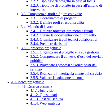
3.2.2. Tipologie di progetto in base al focus
3.2.3. Tipologie di progetto in base all’ambito di
intervento
3.3. Competenze, ruoli e figure coinvolte
3.3.1. Coordinatore di progetto
3.3.2. Definire ruoli e responsabilità
3.4. Metodo di lavoro
3.4.1. Definire processi, strumenti e rituali
3.4.2. Curare la documentazione di progetto
3.4.3. Organizzare tavoli tecnici collaborativi
3.4.4. Prendere decisioni
3.5. Il processo progettuale
3.5.1. Organizzare il progetto e la sua gestione
3.5.2. Comprendere il contesto d’uso del servizio
pubblico
3.5.3. Progettare i processi e i
touchpoint
del
servizio
3.5.4. Realizzare l’interfaccia utente del servizio
3.5.5. Validare la soluzione ottenuta
4. Ricerca progettuale
4.1. Ricerca primaria
4.1.1. Interviste
4.1.2. Questionari
4.1.3. Test di usabilità
4.1.4. Web analytics