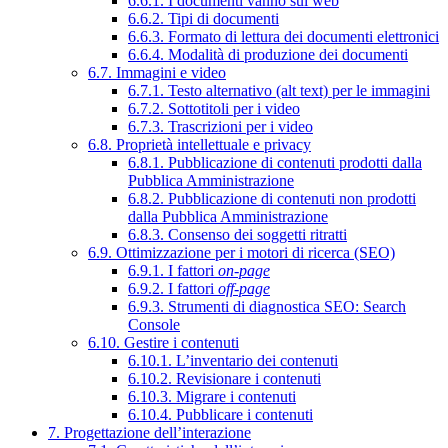
6.6.1. I documenti vanno sul web
6.6.2. Tipi di documenti
6.6.3. Formato di lettura dei documenti elettronici
6.6.4. Modalità di produzione dei documenti
6.7. Immagini e video
6.7.1. Testo alternativo (alt text) per le immagini
6.7.2. Sottotitoli per i video
6.7.3. Trascrizioni per i video
6.8. Proprietà intellettuale e privacy
6.8.1. Pubblicazione di contenuti prodotti dalla
Pubblica Amministrazione
6.8.2. Pubblicazione di contenuti non prodotti
dalla Pubblica Amministrazione
6.8.3. Consenso dei soggetti ritratti
6.9. Ottimizzazione per i motori di ricerca (SEO)
6.9.1. I fattori
on-page
6.9.2. I fattori
off-page
6.9.3. Strumenti di diagnostica SEO: Search
Console
6.10. Gestire i contenuti
6.10.1. L’inventario dei contenuti
6.10.2. Revisionare i contenuti
6.10.3. Migrare i contenuti
6.10.4. Pubblicare i contenuti
7. Progettazione dell’interazione