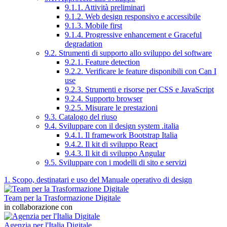
9.1.1. Attività preliminari
9.1.2. Web design responsivo e accessibile
9.1.3. Mobile first
9.1.4. Progressive enhancement e Graceful
degradation
9.2. Strumenti di supporto allo sviluppo del software
9.2.1. Feature detection
9.2.2. Verificare le feature disponibili con Can I
use
9.2.3. Strumenti e risorse per CSS e JavaScript
9.2.4. Supporto browser
9.2.5. Misurare le prestazioni
9.3. Catalogo del riuso
9.4. Sviluppare con il design system .italia
9.4.1. Il framework Bootstrap Italia
9.4.2. Il kit di sviluppo React
9.4.3. Il kit di sviluppo Angular
9.5. Sviluppare con i modelli di sito e servizi
1. Scopo, destinatari e uso del Manuale operativo di design
Team per la Trasformazione Digitale
in collaborazione con
Agenzia per l'Italia Digitale