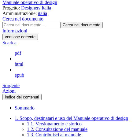
Manuale operativo di design
Progetto:
Designers Italia
Amministrazione:
italia
Cerca nel documento
Cerca nel documento
Informazioni
versione-corrente
Scarica
pdf
html
epub
Sorgente
Azioni
indice dei contenuti
Sommario
1. Scopo, destinatari e uso del Manuale operativo di design
1.1. Versionamento e storico
1.2. Consultazione del manuale
1.3. Contribuisci al manuale