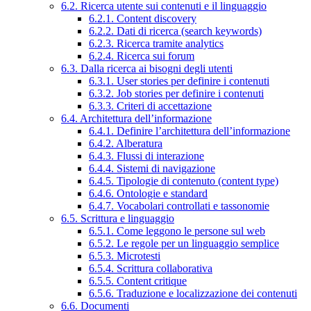
6.2. Ricerca utente sui contenuti e il linguaggio
6.2.1. Content discovery
6.2.2. Dati di ricerca (search keywords)
6.2.3. Ricerca tramite analytics
6.2.4. Ricerca sui forum
6.3. Dalla ricerca ai bisogni degli utenti
6.3.1. User stories per definire i contenuti
6.3.2. Job stories per definire i contenuti
6.3.3. Criteri di accettazione
6.4. Architettura dell’informazione
6.4.1. Definire l’architettura dell’informazione
6.4.2. Alberatura
6.4.3. Flussi di interazione
6.4.4. Sistemi di navigazione
6.4.5. Tipologie di contenuto (content type)
6.4.6. Ontologie e standard
6.4.7. Vocabolari controllati e tassonomie
6.5. Scrittura e linguaggio
6.5.1. Come leggono le persone sul web
6.5.2. Le regole per un linguaggio semplice
6.5.3. Microtesti
6.5.4. Scrittura collaborativa
6.5.5. Content critique
6.5.6. Traduzione e localizzazione dei contenuti
6.6. Documenti