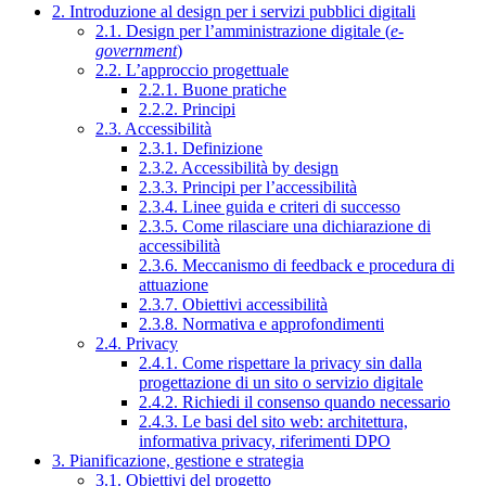
2. Introduzione al design per i servizi pubblici digitali
2.1. Design per l’amministrazione digitale (
e-
government
)
2.2. L’approccio progettuale
2.2.1. Buone pratiche
2.2.2. Principi
2.3. Accessibilità
2.3.1. Definizione
2.3.2. Accessibilità by design
2.3.3. Principi per l’accessibilità
2.3.4. Linee guida e criteri di successo
2.3.5. Come rilasciare una dichiarazione di
accessibilità
2.3.6. Meccanismo di feedback e procedura di
attuazione
2.3.7. Obiettivi accessibilità
2.3.8. Normativa e approfondimenti
2.4. Privacy
2.4.1. Come rispettare la privacy sin dalla
progettazione di un sito o servizio digitale
2.4.2. Richiedi il consenso quando necessario
2.4.3. Le basi del sito web: architettura,
informativa privacy, riferimenti DPO
3. Pianificazione, gestione e strategia
3.1. Obiettivi del progetto