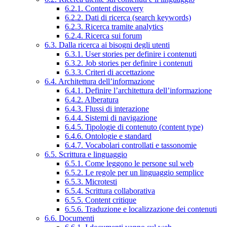
6.2.1. Content discovery
6.2.2. Dati di ricerca (search keywords)
6.2.3. Ricerca tramite analytics
6.2.4. Ricerca sui forum
6.3. Dalla ricerca ai bisogni degli utenti
6.3.1. User stories per definire i contenuti
6.3.2. Job stories per definire i contenuti
6.3.3. Criteri di accettazione
6.4. Architettura dell’informazione
6.4.1. Definire l’architettura dell’informazione
6.4.2. Alberatura
6.4.3. Flussi di interazione
6.4.4. Sistemi di navigazione
6.4.5. Tipologie di contenuto (content type)
6.4.6. Ontologie e standard
6.4.7. Vocabolari controllati e tassonomie
6.5. Scrittura e linguaggio
6.5.1. Come leggono le persone sul web
6.5.2. Le regole per un linguaggio semplice
6.5.3. Microtesti
6.5.4. Scrittura collaborativa
6.5.5. Content critique
6.5.6. Traduzione e localizzazione dei contenuti
6.6. Documenti