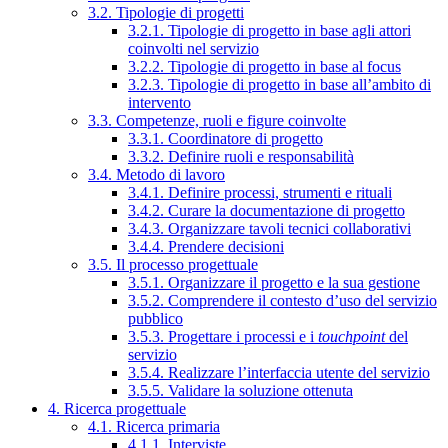
3.2. Tipologie di progetti
3.2.1. Tipologie di progetto in base agli attori
coinvolti nel servizio
3.2.2. Tipologie di progetto in base al focus
3.2.3. Tipologie di progetto in base all’ambito di
intervento
3.3. Competenze, ruoli e figure coinvolte
3.3.1. Coordinatore di progetto
3.3.2. Definire ruoli e responsabilità
3.4. Metodo di lavoro
3.4.1. Definire processi, strumenti e rituali
3.4.2. Curare la documentazione di progetto
3.4.3. Organizzare tavoli tecnici collaborativi
3.4.4. Prendere decisioni
3.5. Il processo progettuale
3.5.1. Organizzare il progetto e la sua gestione
3.5.2. Comprendere il contesto d’uso del servizio
pubblico
3.5.3. Progettare i processi e i
touchpoint
del
servizio
3.5.4. Realizzare l’interfaccia utente del servizio
3.5.5. Validare la soluzione ottenuta
4. Ricerca progettuale
4.1. Ricerca primaria
4.1.1. Interviste