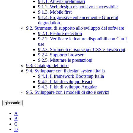
9.1.1. Attività preliminari
9.1.2. Web design responsivo e accessibile
9.1.3. Mobile first
9.1.4. Progressive enhancement e Graceful
degradation
9.2. Strumenti di supporto allo sviluppo del software
9.2.1. Feature detection
9.2.2. Verificare le feature disponibili con Can I
use
9.2.3. Strumenti e risorse per CSS e JavaScript
9.2.4. Supporto browser
9.2.5. Misurare le prestazioni
9.3. Catalogo del riuso
9.4. Sviluppare con il design system .italia
9.4.1. Il framework Bootstrap Italia
9.4.2. Il kit di sviluppo React
9.4.3. Il kit di sviluppo Angular
9.5. Sviluppare con i modelli di sito e servizi
glossario
A
B
C
D