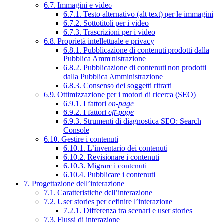
6.7. Immagini e video
6.7.1. Testo alternativo (alt text) per le immagini
6.7.2. Sottotitoli per i video
6.7.3. Trascrizioni per i video
6.8. Proprietà intellettuale e privacy
6.8.1. Pubblicazione di contenuti prodotti dalla
Pubblica Amministrazione
6.8.2. Pubblicazione di contenuti non prodotti
dalla Pubblica Amministrazione
6.8.3. Consenso dei soggetti ritratti
6.9. Ottimizzazione per i motori di ricerca (SEO)
6.9.1. I fattori
on-page
6.9.2. I fattori
off-page
6.9.3. Strumenti di diagnostica SEO: Search
Console
6.10. Gestire i contenuti
6.10.1. L’inventario dei contenuti
6.10.2. Revisionare i contenuti
6.10.3. Migrare i contenuti
6.10.4. Pubblicare i contenuti
7. Progettazione dell’interazione
7.1. Caratteristiche dell’interazione
7.2. User stories per definire l’interazione
7.2.1. Differenza tra scenari e user stories
7.3. Flussi di interazione