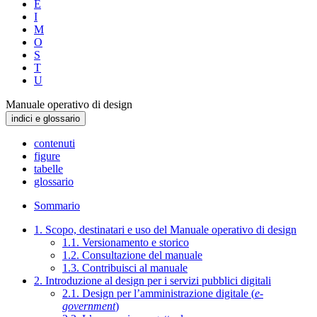
E
I
M
O
S
T
U
Manuale operativo di design
indici e glossario
contenuti
figure
tabelle
glossario
Sommario
1. Scopo, destinatari e uso del Manuale operativo di design
1.1. Versionamento e storico
1.2. Consultazione del manuale
1.3. Contribuisci al manuale
2. Introduzione al design per i servizi pubblici digitali
2.1. Design per l’amministrazione digitale (
e-
government
)