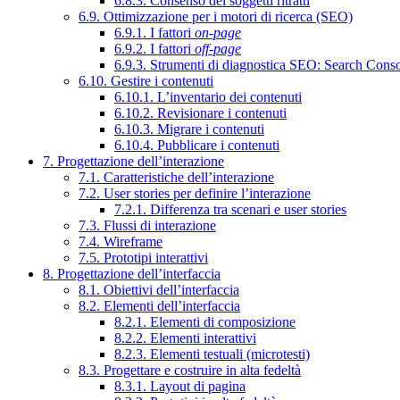
6.8.3. Consenso dei soggetti ritratti
6.9. Ottimizzazione per i motori di ricerca (SEO)
6.9.1. I fattori
on-page
6.9.2. I fattori
off-page
6.9.3. Strumenti di diagnostica SEO: Search Cons
6.10. Gestire i contenuti
6.10.1. L’inventario dei contenuti
6.10.2. Revisionare i contenuti
6.10.3. Migrare i contenuti
6.10.4. Pubblicare i contenuti
7. Progettazione dell’interazione
7.1. Caratteristiche dell’interazione
7.2. User stories per definire l’interazione
7.2.1. Differenza tra scenari e user stories
7.3. Flussi di interazione
7.4. Wireframe
7.5. Prototipi interattivi
8. Progettazione dell’interfaccia
8.1. Obiettivi dell’interfaccia
8.2. Elementi dell’interfaccia
8.2.1. Elementi di composizione
8.2.2. Elementi interattivi
8.2.3. Elementi testuali (microtesti)
8.3. Progettare e costruire in alta fedeltà
8.3.1. Layout di pagina