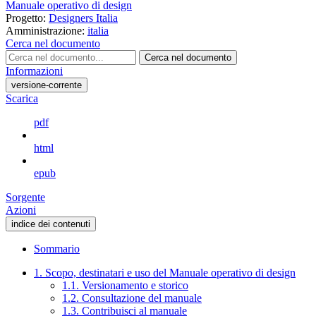
Manuale operativo di design
Progetto:
Designers Italia
Amministrazione:
italia
Cerca nel documento
Cerca nel documento
Informazioni
versione-corrente
Scarica
pdf
html
epub
Sorgente
Azioni
indice dei contenuti
Sommario
1. Scopo, destinatari e uso del Manuale operativo di design
1.1. Versionamento e storico
1.2. Consultazione del manuale
1.3. Contribuisci al manuale