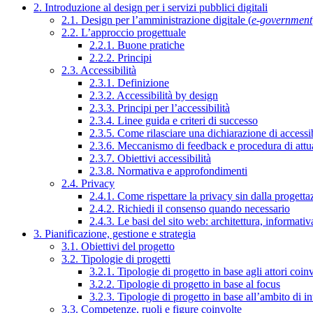
2. Introduzione al design per i servizi pubblici digitali
2.1. Design per l’amministrazione digitale (
e-government
2.2. L’approccio progettuale
2.2.1. Buone pratiche
2.2.2. Principi
2.3. Accessibilità
2.3.1. Definizione
2.3.2. Accessibilità by design
2.3.3. Principi per l’accessibilità
2.3.4. Linee guida e criteri di successo
2.3.5. Come rilasciare una dichiarazione di accessib
2.3.6. Meccanismo di feedback e procedura di attu
2.3.7. Obiettivi accessibilità
2.3.8. Normativa e approfondimenti
2.4. Privacy
2.4.1. Come rispettare la privacy sin dalla progettaz
2.4.2. Richiedi il consenso quando necessario
2.4.3. Le basi del sito web: architettura, informati
3. Pianificazione, gestione e strategia
3.1. Obiettivi del progetto
3.2. Tipologie di progetti
3.2.1. Tipologie di progetto in base agli attori coinv
3.2.2. Tipologie di progetto in base al focus
3.2.3. Tipologie di progetto in base all’ambito di i
3.3. Competenze, ruoli e figure coinvolte