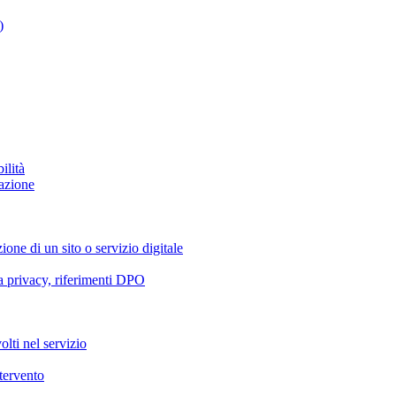
)
ilità
azione
ione di un sito o servizio digitale
va privacy, riferimenti DPO
olti nel servizio
ntervento