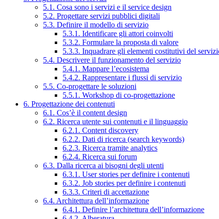
5.1. Cosa sono i servizi e il service design
5.2. Progettare servizi pubblici digitali
5.3. Definire il modello di servizio
5.3.1. Identificare gli attori coinvolti
5.3.2. Formulare la proposta di valore
5.3.3. Inquadrare gli elementi costitutivi del serviz
5.4. Descrivere il funzionamento del servizio
5.4.1. Mappare l’ecosistema
5.4.2. Rappresentare i flussi di servizio
5.5. Co-progettare le soluzioni
5.5.1. Workshop di co-progettazione
6. Progettazione dei contenuti
6.1. Cos’è il content design
6.2. Ricerca utente sui contenuti e il linguaggio
6.2.1. Content discovery
6.2.2. Dati di ricerca (search keywords)
6.2.3. Ricerca tramite analytics
6.2.4. Ricerca sui forum
6.3. Dalla ricerca ai bisogni degli utenti
6.3.1. User stories per definire i contenuti
6.3.2. Job stories per definire i contenuti
6.3.3. Criteri di accettazione
6.4. Architettura dell’informazione
6.4.1. Definire l’architettura dell’informazione
6.4.2. Alberatura