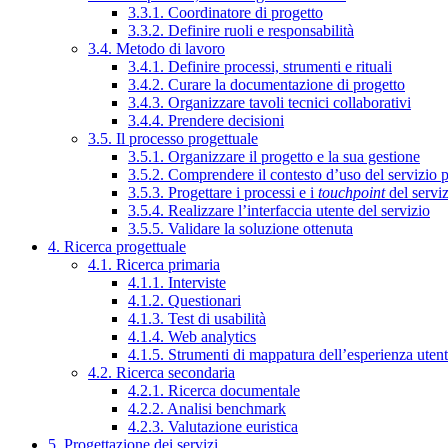
3.3.1. Coordinatore di progetto
3.3.2. Definire ruoli e responsabilità
3.4. Metodo di lavoro
3.4.1. Definire processi, strumenti e rituali
3.4.2. Curare la documentazione di progetto
3.4.3. Organizzare tavoli tecnici collaborativi
3.4.4. Prendere decisioni
3.5. Il processo progettuale
3.5.1. Organizzare il progetto e la sua gestione
3.5.2. Comprendere il contesto d’uso del servizio 
3.5.3. Progettare i processi e i
touchpoint
del servi
3.5.4. Realizzare l’interfaccia utente del servizio
3.5.5. Validare la soluzione ottenuta
4. Ricerca progettuale
4.1. Ricerca primaria
4.1.1. Interviste
4.1.2. Questionari
4.1.3. Test di usabilità
4.1.4. Web analytics
4.1.5. Strumenti di mappatura dell’esperienza uten
4.2. Ricerca secondaria
4.2.1. Ricerca documentale
4.2.2. Analisi benchmark
4.2.3. Valutazione euristica
5. Progettazione dei servizi