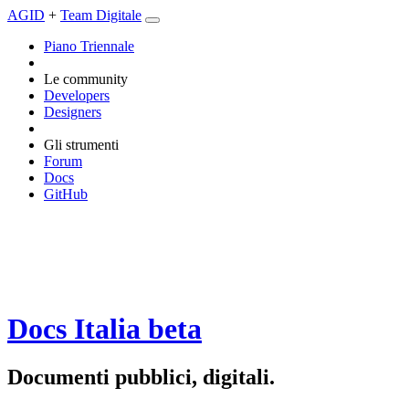
AGID
+
Team Digitale
Piano Triennale
Le community
Developers
Designers
Gli strumenti
Forum
Docs
GitHub
Docs Italia
beta
Documenti pubblici, digitali.