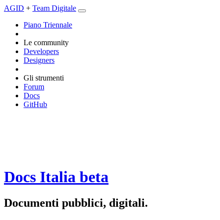
AGID
+
Team Digitale
Piano Triennale
Le community
Developers
Designers
Gli strumenti
Forum
Docs
GitHub
Docs Italia
beta
Documenti pubblici, digitali.