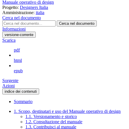
Manuale operativo di design
Progetto:
Designers Italia
Amministrazione:
italia
Cerca nel documento
Cerca nel documento
Informazioni
versione-corrente
Scarica
pdf
html
epub
Sorgente
Azioni
indice dei contenuti
Sommario
1. Scopo, destinatari e uso del Manuale operativo di design
1.1. Versionamento e storico
1.2. Consultazione del manuale
1.3. Contribuisci al manuale