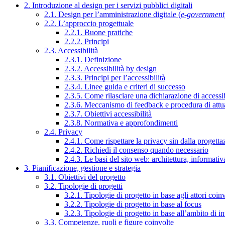
2. Introduzione al design per i servizi pubblici digitali
2.1. Design per l’amministrazione digitale (
e-government
2.2. L’approccio progettuale
2.2.1. Buone pratiche
2.2.2. Principi
2.3. Accessibilità
2.3.1. Definizione
2.3.2. Accessibilità by design
2.3.3. Principi per l’accessibilità
2.3.4. Linee guida e criteri di successo
2.3.5. Come rilasciare una dichiarazione di accessib
2.3.6. Meccanismo di feedback e procedura di attu
2.3.7. Obiettivi accessibilità
2.3.8. Normativa e approfondimenti
2.4. Privacy
2.4.1. Come rispettare la privacy sin dalla progettaz
2.4.2. Richiedi il consenso quando necessario
2.4.3. Le basi del sito web: architettura, informati
3. Pianificazione, gestione e strategia
3.1. Obiettivi del progetto
3.2. Tipologie di progetti
3.2.1. Tipologie di progetto in base agli attori coinv
3.2.2. Tipologie di progetto in base al focus
3.2.3. Tipologie di progetto in base all’ambito di i
3.3. Competenze, ruoli e figure coinvolte