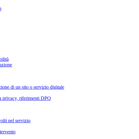
)
ilità
azione
ione di un sito o servizio digitale
va privacy, riferimenti DPO
olti nel servizio
ntervento