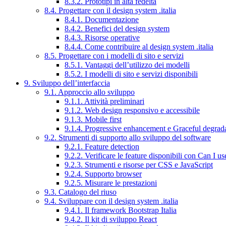
8.3.2. Prototipi in alta fedeltà
8.4. Progettare con il design system .italia
8.4.1. Documentazione
8.4.2. Benefici del design system
8.4.3. Risorse operative
8.4.4. Come contribuire al design system .italia
8.5. Progettare con i modelli di sito e servizi
8.5.1. Vantaggi dell’utilizzo dei modelli
8.5.2. I modelli di sito e servizi disponibili
9. Sviluppo dell’interfaccia
9.1. Approccio allo sviluppo
9.1.1. Attività preliminari
9.1.2. Web design responsivo e accessibile
9.1.3. Mobile first
9.1.4. Progressive enhancement e Graceful degrad
9.2. Strumenti di supporto allo sviluppo del software
9.2.1. Feature detection
9.2.2. Verificare le feature disponibili con Can I us
9.2.3. Strumenti e risorse per CSS e JavaScript
9.2.4. Supporto browser
9.2.5. Misurare le prestazioni
9.3. Catalogo del riuso
9.4. Sviluppare con il design system .italia
9.4.1. Il framework Bootstrap Italia
9.4.2. Il kit di sviluppo React