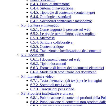
6.4.3. Flussi di interazione
6.4.4. Sistemi di navigazione
6.4.5. Tipologie di contenuto (content type)
6.4.6. Ontologie e standard
6.4.7. Vocabolari controllati e tassonomie
6.5. Scrittura e linguaggio
6.5.1. Come leggono le persone sul web
6.5.2. Le regole per un linguaggio semplice
6.5.3. Microtesti
6.5.4. Scrittura collaborativa
6.5.5. Content critique
6.5.6. Traduzione e localizzazione dei contenuti
6.6. Documenti
6.6.1. I documenti vanno sul web
6.6.2. Tipi di documenti
6.6.3. Formato di lettura dei documenti elettronici
6.6.4. Modalità di produzione dei documenti
6.7. Immagini e video
6.7.1. Testo alternativo (alt text) per le immagini
6.7.2. Sottotitoli per i video
6.7.3. Trascrizioni per i video
6.8. Proprietà intellettuale e privacy
6.8.1. Pubblicazione di contenuti prodotti dalla P
6.8.2. Pubblicazione di contenuti non prodotti dal