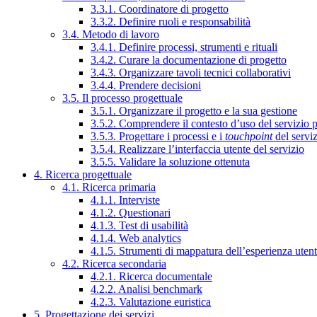
3.3.1. Coordinatore di progetto
3.3.2. Definire ruoli e responsabilità
3.4. Metodo di lavoro
3.4.1. Definire processi, strumenti e rituali
3.4.2. Curare la documentazione di progetto
3.4.3. Organizzare tavoli tecnici collaborativi
3.4.4. Prendere decisioni
3.5. Il processo progettuale
3.5.1. Organizzare il progetto e la sua gestione
3.5.2. Comprendere il contesto d’uso del servizio 
3.5.3. Progettare i processi e i
touchpoint
del servi
3.5.4. Realizzare l’interfaccia utente del servizio
3.5.5. Validare la soluzione ottenuta
4. Ricerca progettuale
4.1. Ricerca primaria
4.1.1. Interviste
4.1.2. Questionari
4.1.3. Test di usabilità
4.1.4. Web analytics
4.1.5. Strumenti di mappatura dell’esperienza uten
4.2. Ricerca secondaria
4.2.1. Ricerca documentale
4.2.2. Analisi benchmark
4.2.3. Valutazione euristica
5. Progettazione dei servizi