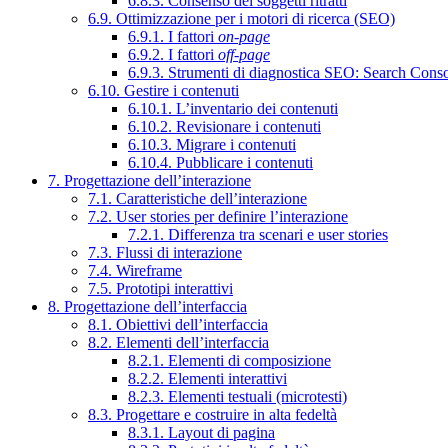
6.8.3. Consenso dei soggetti ritratti
6.9. Ottimizzazione per i motori di ricerca (SEO)
6.9.1. I fattori
on-page
6.9.2. I fattori
off-page
6.9.3. Strumenti di diagnostica SEO: Search Cons
6.10. Gestire i contenuti
6.10.1. L’inventario dei contenuti
6.10.2. Revisionare i contenuti
6.10.3. Migrare i contenuti
6.10.4. Pubblicare i contenuti
7. Progettazione dell’interazione
7.1. Caratteristiche dell’interazione
7.2. User stories per definire l’interazione
7.2.1. Differenza tra scenari e user stories
7.3. Flussi di interazione
7.4. Wireframe
7.5. Prototipi interattivi
8. Progettazione dell’interfaccia
8.1. Obiettivi dell’interfaccia
8.2. Elementi dell’interfaccia
8.2.1. Elementi di composizione
8.2.2. Elementi interattivi
8.2.3. Elementi testuali (microtesti)
8.3. Progettare e costruire in alta fedeltà
8.3.1. Layout di pagina