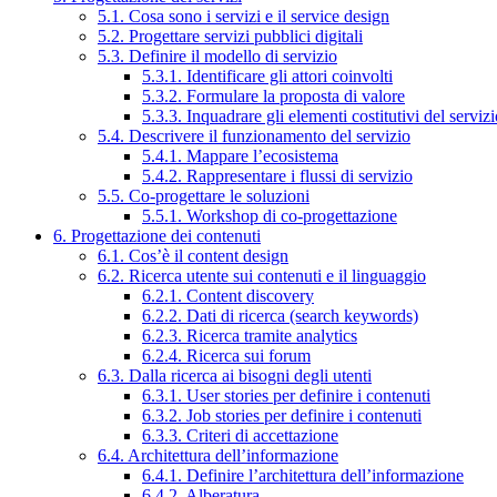
5.1. Cosa sono i servizi e il service design
5.2. Progettare servizi pubblici digitali
5.3. Definire il modello di servizio
5.3.1. Identificare gli attori coinvolti
5.3.2. Formulare la proposta di valore
5.3.3. Inquadrare gli elementi costitutivi del serviz
5.4. Descrivere il funzionamento del servizio
5.4.1. Mappare l’ecosistema
5.4.2. Rappresentare i flussi di servizio
5.5. Co-progettare le soluzioni
5.5.1. Workshop di co-progettazione
6. Progettazione dei contenuti
6.1. Cos’è il content design
6.2. Ricerca utente sui contenuti e il linguaggio
6.2.1. Content discovery
6.2.2. Dati di ricerca (search keywords)
6.2.3. Ricerca tramite analytics
6.2.4. Ricerca sui forum
6.3. Dalla ricerca ai bisogni degli utenti
6.3.1. User stories per definire i contenuti
6.3.2. Job stories per definire i contenuti
6.3.3. Criteri di accettazione
6.4. Architettura dell’informazione
6.4.1. Definire l’architettura dell’informazione
6.4.2. Alberatura