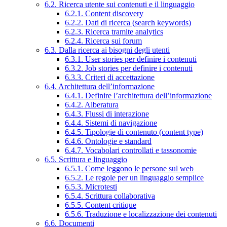
6.2. Ricerca utente sui contenuti e il linguaggio
6.2.1. Content discovery
6.2.2. Dati di ricerca (search keywords)
6.2.3. Ricerca tramite analytics
6.2.4. Ricerca sui forum
6.3. Dalla ricerca ai bisogni degli utenti
6.3.1. User stories per definire i contenuti
6.3.2. Job stories per definire i contenuti
6.3.3. Criteri di accettazione
6.4. Architettura dell’informazione
6.4.1. Definire l’architettura dell’informazione
6.4.2. Alberatura
6.4.3. Flussi di interazione
6.4.4. Sistemi di navigazione
6.4.5. Tipologie di contenuto (content type)
6.4.6. Ontologie e standard
6.4.7. Vocabolari controllati e tassonomie
6.5. Scrittura e linguaggio
6.5.1. Come leggono le persone sul web
6.5.2. Le regole per un linguaggio semplice
6.5.3. Microtesti
6.5.4. Scrittura collaborativa
6.5.5. Content critique
6.5.6. Traduzione e localizzazione dei contenuti
6.6. Documenti