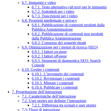
6.7. Immagini e video
6.7.1. Testo alternativo (alt text) per le immagini
6.7.2. Sottotitoli per i video
6.7.3. Trascrizioni per i video
6.8. Proprietà intellettuale e privacy
6.8.1. Pubblicazione di contenuti prodotti dalla
Pubblica Amministrazione
6.8.2. Pubblicazione di contenuti non prodotti
dalla Pubblica Amministrazione
6.8.3. Consenso dei soggetti ritratti
6.9. Ottimizzazione per i motori di ricerca (SEO)
6.9.1. I fattori
on-page
6.9.2. I fattori
off-page
6.9.3. Strumenti di diagnostica SEO: Search
Console
6.10. Gestire i contenuti
6.10.1. L’inventario dei contenuti
6.10.2. Revisionare i contenuti
6.10.3. Migrare i contenuti
6.10.4. Pubblicare i contenuti
7. Progettazione dell’interazione
7.1. Caratteristiche dell’interazione
7.2. User stories per definire l’interazione
7.2.1. Differenza tra scenari e user stories
7.3. Flussi di interazione