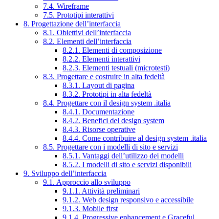
7.4. Wireframe
7.5. Prototipi interattivi
8. Progettazione dell’interfaccia
8.1. Obiettivi dell’interfaccia
8.2. Elementi dell’interfaccia
8.2.1. Elementi di composizione
8.2.2. Elementi interattivi
8.2.3. Elementi testuali (microtesti)
8.3. Progettare e costruire in alta fedeltà
8.3.1. Layout di pagina
8.3.2. Prototipi in alta fedeltà
8.4. Progettare con il design system .italia
8.4.1. Documentazione
8.4.2. Benefici del design system
8.4.3. Risorse operative
8.4.4. Come contribuire al design system .italia
8.5. Progettare con i modelli di sito e servizi
8.5.1. Vantaggi dell’utilizzo dei modelli
8.5.2. I modelli di sito e servizi disponibili
9. Sviluppo dell’interfaccia
9.1. Approccio allo sviluppo
9.1.1. Attività preliminari
9.1.2. Web design responsivo e accessibile
9.1.3. Mobile first
9.1.4. Progressive enhancement e Graceful