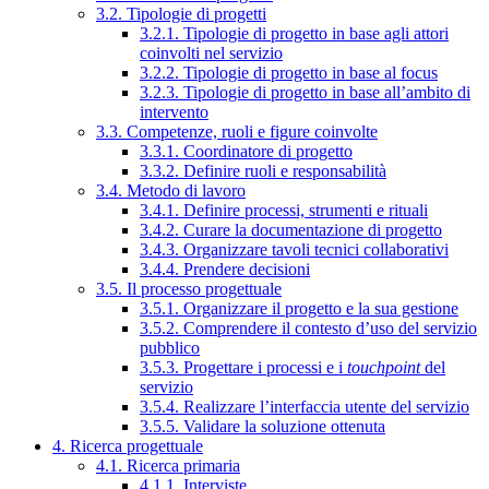
3.2. Tipologie di progetti
3.2.1. Tipologie di progetto in base agli attori
coinvolti nel servizio
3.2.2. Tipologie di progetto in base al focus
3.2.3. Tipologie di progetto in base all’ambito di
intervento
3.3. Competenze, ruoli e figure coinvolte
3.3.1. Coordinatore di progetto
3.3.2. Definire ruoli e responsabilità
3.4. Metodo di lavoro
3.4.1. Definire processi, strumenti e rituali
3.4.2. Curare la documentazione di progetto
3.4.3. Organizzare tavoli tecnici collaborativi
3.4.4. Prendere decisioni
3.5. Il processo progettuale
3.5.1. Organizzare il progetto e la sua gestione
3.5.2. Comprendere il contesto d’uso del servizio
pubblico
3.5.3. Progettare i processi e i
touchpoint
del
servizio
3.5.4. Realizzare l’interfaccia utente del servizio
3.5.5. Validare la soluzione ottenuta
4. Ricerca progettuale
4.1. Ricerca primaria
4.1.1. Interviste