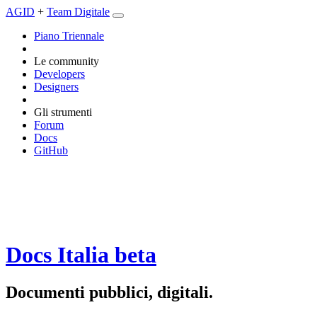
AGID
+
Team Digitale
Piano Triennale
Le community
Developers
Designers
Gli strumenti
Forum
Docs
GitHub
Docs Italia
beta
Documenti pubblici, digitali.