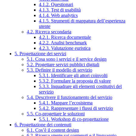
4.1.2. Questionari
4.1.3. Test di usabilità
4.1.4. Web analytics
4.1.5. Strumenti di mappatura dell’esperienza
utente
4.2. Ricerca secondaria
4.2.1. Ricerca documentale
4.2.2. Analisi benchmark
4.2.3. Valutazione euristica
5. Progettazione dei servizi
5.1. Cosa sono i servizi e il service design
5.2. Progettare servizi pubblici digitali
5.3. Definire il modello di servizio
5.3.1. Identificare gli attori coinvolti
5.3.2. Formulare la proposta di valore
5.3.3. Inquadrare gli elementi costitutivi del
servizio
5.4. Descrivere il funzionamento del servizio
5.4.1. Mappare l’ecosistema
5.4.2. Rappresentare i flussi di servizio
5.5. Co-progettare le soluzioni
5.5.1. Workshop di co-progettazione
6. Progettazione dei contenuti
6.1. Cos’è il content design
6.2. Ricerca utente sui contenuti e il linguaggio