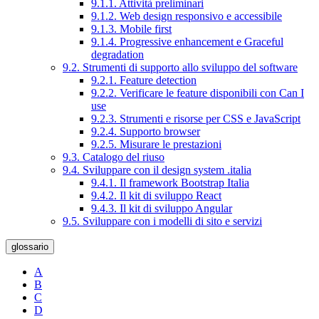
9.1.1. Attività preliminari
9.1.2. Web design responsivo e accessibile
9.1.3. Mobile first
9.1.4. Progressive enhancement e Graceful
degradation
9.2. Strumenti di supporto allo sviluppo del software
9.2.1. Feature detection
9.2.2. Verificare le feature disponibili con Can I
use
9.2.3. Strumenti e risorse per CSS e JavaScript
9.2.4. Supporto browser
9.2.5. Misurare le prestazioni
9.3. Catalogo del riuso
9.4. Sviluppare con il design system .italia
9.4.1. Il framework Bootstrap Italia
9.4.2. Il kit di sviluppo React
9.4.3. Il kit di sviluppo Angular
9.5. Sviluppare con i modelli di sito e servizi
glossario
A
B
C
D