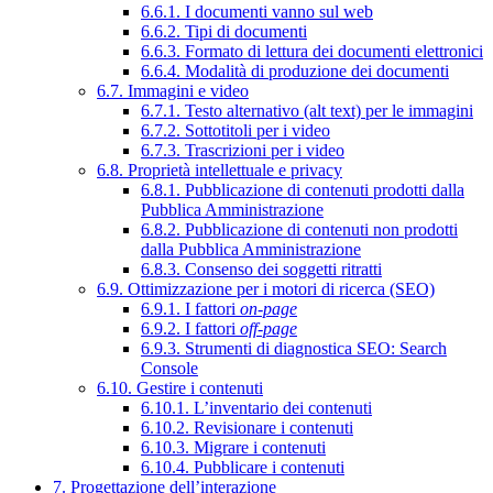
6.6.1. I documenti vanno sul web
6.6.2. Tipi di documenti
6.6.3. Formato di lettura dei documenti elettronici
6.6.4. Modalità di produzione dei documenti
6.7. Immagini e video
6.7.1. Testo alternativo (alt text) per le immagini
6.7.2. Sottotitoli per i video
6.7.3. Trascrizioni per i video
6.8. Proprietà intellettuale e privacy
6.8.1. Pubblicazione di contenuti prodotti dalla
Pubblica Amministrazione
6.8.2. Pubblicazione di contenuti non prodotti
dalla Pubblica Amministrazione
6.8.3. Consenso dei soggetti ritratti
6.9. Ottimizzazione per i motori di ricerca (SEO)
6.9.1. I fattori
on-page
6.9.2. I fattori
off-page
6.9.3. Strumenti di diagnostica SEO: Search
Console
6.10. Gestire i contenuti
6.10.1. L’inventario dei contenuti
6.10.2. Revisionare i contenuti
6.10.3. Migrare i contenuti
6.10.4. Pubblicare i contenuti
7. Progettazione dell’interazione