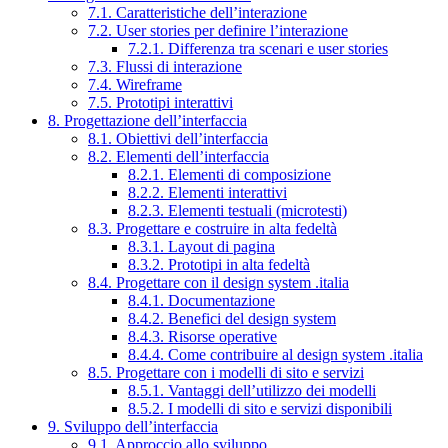
7.1. Caratteristiche dell’interazione
7.2. User stories per definire l’interazione
7.2.1. Differenza tra scenari e user stories
7.3. Flussi di interazione
7.4. Wireframe
7.5. Prototipi interattivi
8. Progettazione dell’interfaccia
8.1. Obiettivi dell’interfaccia
8.2. Elementi dell’interfaccia
8.2.1. Elementi di composizione
8.2.2. Elementi interattivi
8.2.3. Elementi testuali (microtesti)
8.3. Progettare e costruire in alta fedeltà
8.3.1. Layout di pagina
8.3.2. Prototipi in alta fedeltà
8.4. Progettare con il design system .italia
8.4.1. Documentazione
8.4.2. Benefici del design system
8.4.3. Risorse operative
8.4.4. Come contribuire al design system .italia
8.5. Progettare con i modelli di sito e servizi
8.5.1. Vantaggi dell’utilizzo dei modelli
8.5.2. I modelli di sito e servizi disponibili
9. Sviluppo dell’interfaccia
9.1. Approccio allo sviluppo