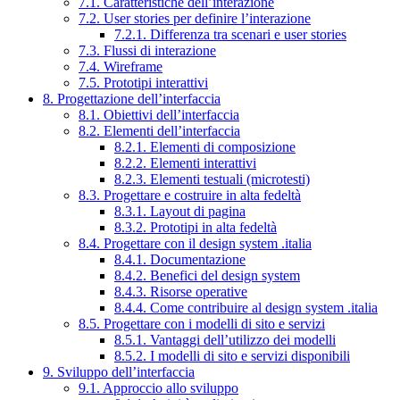
7.1. Caratteristiche dell’interazione
7.2. User stories per definire l’interazione
7.2.1. Differenza tra scenari e user stories
7.3. Flussi di interazione
7.4. Wireframe
7.5. Prototipi interattivi
8. Progettazione dell’interfaccia
8.1. Obiettivi dell’interfaccia
8.2. Elementi dell’interfaccia
8.2.1. Elementi di composizione
8.2.2. Elementi interattivi
8.2.3. Elementi testuali (microtesti)
8.3. Progettare e costruire in alta fedeltà
8.3.1. Layout di pagina
8.3.2. Prototipi in alta fedeltà
8.4. Progettare con il design system .italia
8.4.1. Documentazione
8.4.2. Benefici del design system
8.4.3. Risorse operative
8.4.4. Come contribuire al design system .italia
8.5. Progettare con i modelli di sito e servizi
8.5.1. Vantaggi dell’utilizzo dei modelli
8.5.2. I modelli di sito e servizi disponibili
9. Sviluppo dell’interfaccia
9.1. Approccio allo sviluppo