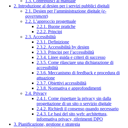
1.3. Contribuisci al manuale
2. Introduzione al design per i servizi pubblici digitali
2.1. Design per l’amministrazione digitale (
e-
government
)
2.2. L’approccio progettuale
2.2.1. Buone pratiche
2.2.2. Principi
2.3. Accessibilità
2.3.1. Definizione
2.3.2. Accessibilità by design
2.3.3. Principi per l’accessibilità
2.3.4. Linee guida e criteri di successo
2.3.5. Come rilasciare una dichiarazione di
accessibilità
2.3.6. Meccanismo di feedback e procedura di
attuazione
2.3.7. Obiettivi accessibilità
2.3.8. Normativa e approfondimenti
2.4. Privacy
2.4.1. Come rispettare la privacy sin dalla
progettazione di un sito o servizio digitale
2.4.2. Richiedi il consenso quando necessario
2.4.3. Le basi del sito web: architettura,
informativa privacy, riferimenti DPO
3. Pianificazione, gestione e strategia