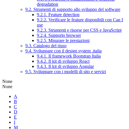
degradation
9.2. Strumenti di supporto allo sviluppo del software
9.2.1. Feature detection
9.2.2. Verificare le feature disponibili con Can I
use
9.2.3. Strumenti e risorse per CSS e JavaScript
9.2.4. Supporto browser
9.2.5. Misurare le prestazioni
9.3. Catalogo del riuso
9.4. Sviluppare con il design system .italia
9.4.1. Il framework Bootstrap Italia
9.4.2. Il kit di sviluppo React
9.4.3. Il kit di sviluppo Angular
9.5. Sviluppare con i modelli di sito e servizi
None
None
A
B
C
D
E
I
M