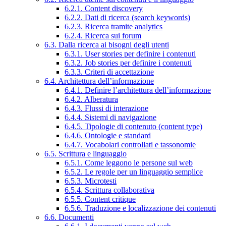
6.2.1. Content discovery
6.2.2. Dati di ricerca (search keywords)
6.2.3. Ricerca tramite analytics
6.2.4. Ricerca sui forum
6.3. Dalla ricerca ai bisogni degli utenti
6.3.1. User stories per definire i contenuti
6.3.2. Job stories per definire i contenuti
6.3.3. Criteri di accettazione
6.4. Architettura dell’informazione
6.4.1. Definire l’architettura dell’informazione
6.4.2. Alberatura
6.4.3. Flussi di interazione
6.4.4. Sistemi di navigazione
6.4.5. Tipologie di contenuto (content type)
6.4.6. Ontologie e standard
6.4.7. Vocabolari controllati e tassonomie
6.5. Scrittura e linguaggio
6.5.1. Come leggono le persone sul web
6.5.2. Le regole per un linguaggio semplice
6.5.3. Microtesti
6.5.4. Scrittura collaborativa
6.5.5. Content critique
6.5.6. Traduzione e localizzazione dei contenuti
6.6. Documenti