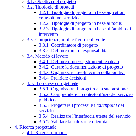
3.1. Obiettivi del progetto
3.2. Tipologie di progetti
3.2.1. Tipologie di progetto in base agli attori
coinvolti nel servizio
3.2.2. Tipologie di progetto in base al focus
3.2.3. Tipologie di progetto in base all’ambito di
intervento
3.3. Competenze, ruoli e figure coinvolte
3.3.1. Coordinatore di progetto
3.3.2. Definire ruoli e responsabilità
3.4. Metodo di lavoro
3.4.1. Definire processi, strumenti e rituali
3.4.2. Curare la documentazione di progetto
3.4.3. Organizzare tavoli tecnici collaborativi
3.4.4. Prendere decisioni
3.5. Il processo progettuale
3.5.1. Organizzare il progetto e la sua gestione
3.5.2. Comprendere il contesto d’uso del servizio
pubblico
3.5.3. Progettare i processi e i
touchpoint
del
servizio
3.5.4. Realizzare l’interfaccia utente del servizio
3.5.5. Validare la soluzione ottenuta
4. Ricerca progettuale
4.1. Ricerca primaria