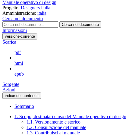
Manuale operativo di design
Progetto:
Designers Italia
Amministrazione:
italia
Cerca nel documento
Cerca nel documento
Informazioni
versione-corrente
Scarica
pdf
html
epub
Sorgente
Azioni
indice dei contenuti
Sommario
1. Scopo, destinatari e uso del Manuale operativo di design
1.1. Versionamento e storico
1.2. Consultazione del manuale
1.3. Contribuisci al manuale