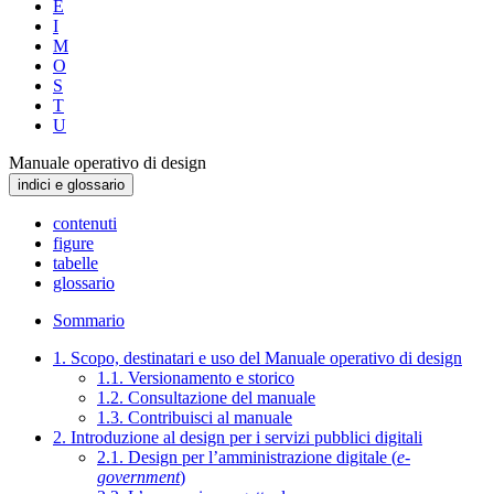
E
I
M
O
S
T
U
Manuale operativo di design
indici e glossario
contenuti
figure
tabelle
glossario
Sommario
1. Scopo, destinatari e uso del Manuale operativo di design
1.1. Versionamento e storico
1.2. Consultazione del manuale
1.3. Contribuisci al manuale
2. Introduzione al design per i servizi pubblici digitali
2.1. Design per l’amministrazione digitale (
e-
government
)