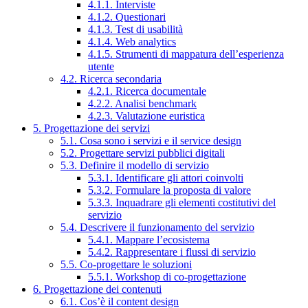
4.1.1. Interviste
4.1.2. Questionari
4.1.3. Test di usabilità
4.1.4. Web analytics
4.1.5. Strumenti di mappatura dell’esperienza
utente
4.2. Ricerca secondaria
4.2.1. Ricerca documentale
4.2.2. Analisi benchmark
4.2.3. Valutazione euristica
5. Progettazione dei servizi
5.1. Cosa sono i servizi e il service design
5.2. Progettare servizi pubblici digitali
5.3. Definire il modello di servizio
5.3.1. Identificare gli attori coinvolti
5.3.2. Formulare la proposta di valore
5.3.3. Inquadrare gli elementi costitutivi del
servizio
5.4. Descrivere il funzionamento del servizio
5.4.1. Mappare l’ecosistema
5.4.2. Rappresentare i flussi di servizio
5.5. Co-progettare le soluzioni
5.5.1. Workshop di co-progettazione
6. Progettazione dei contenuti
6.1. Cos’è il content design