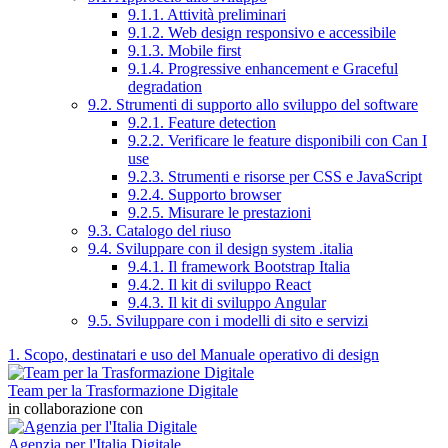
9.1.1. Attività preliminari
9.1.2. Web design responsivo e accessibile
9.1.3. Mobile first
9.1.4. Progressive enhancement e Graceful
degradation
9.2. Strumenti di supporto allo sviluppo del software
9.2.1. Feature detection
9.2.2. Verificare le feature disponibili con Can I
use
9.2.3. Strumenti e risorse per CSS e JavaScript
9.2.4. Supporto browser
9.2.5. Misurare le prestazioni
9.3. Catalogo del riuso
9.4. Sviluppare con il design system .italia
9.4.1. Il framework Bootstrap Italia
9.4.2. Il kit di sviluppo React
9.4.3. Il kit di sviluppo Angular
9.5. Sviluppare con i modelli di sito e servizi
1. Scopo, destinatari e uso del Manuale operativo di design
Team per la Trasformazione Digitale
in collaborazione con
Agenzia per l'Italia Digitale