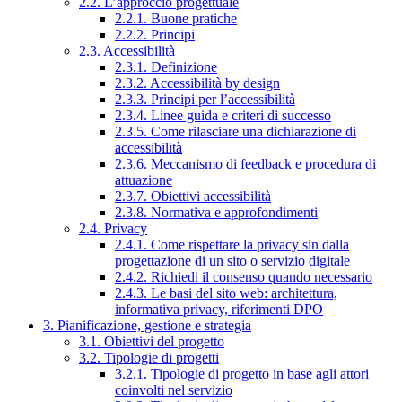
2.2. L’approccio progettuale
2.2.1. Buone pratiche
2.2.2. Principi
2.3. Accessibilità
2.3.1. Definizione
2.3.2. Accessibilità by design
2.3.3. Principi per l’accessibilità
2.3.4. Linee guida e criteri di successo
2.3.5. Come rilasciare una dichiarazione di
accessibilità
2.3.6. Meccanismo di feedback e procedura di
attuazione
2.3.7. Obiettivi accessibilità
2.3.8. Normativa e approfondimenti
2.4. Privacy
2.4.1. Come rispettare la privacy sin dalla
progettazione di un sito o servizio digitale
2.4.2. Richiedi il consenso quando necessario
2.4.3. Le basi del sito web: architettura,
informativa privacy, riferimenti DPO
3. Pianificazione, gestione e strategia
3.1. Obiettivi del progetto
3.2. Tipologie di progetti
3.2.1. Tipologie di progetto in base agli attori
coinvolti nel servizio