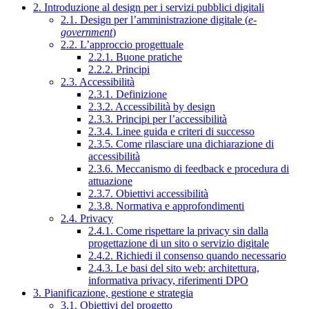
2. Introduzione al design per i servizi pubblici digitali
2.1. Design per l’amministrazione digitale (
e-
government
)
2.2. L’approccio progettuale
2.2.1. Buone pratiche
2.2.2. Principi
2.3. Accessibilità
2.3.1. Definizione
2.3.2. Accessibilità by design
2.3.3. Principi per l’accessibilità
2.3.4. Linee guida e criteri di successo
2.3.5. Come rilasciare una dichiarazione di
accessibilità
2.3.6. Meccanismo di feedback e procedura di
attuazione
2.3.7. Obiettivi accessibilità
2.3.8. Normativa e approfondimenti
2.4. Privacy
2.4.1. Come rispettare la privacy sin dalla
progettazione di un sito o servizio digitale
2.4.2. Richiedi il consenso quando necessario
2.4.3. Le basi del sito web: architettura,
informativa privacy, riferimenti DPO
3. Pianificazione, gestione e strategia
3.1. Obiettivi del progetto