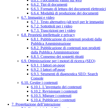
6.6.1. I documenti vanno sul web
6.6.2. Tipi di documenti
6.6.3. Formato di lettura dei documenti elettronici
6.6.4. Modalità di produzione dei documenti
6.7. Immagini e video
6.7.1. Testo alternativo (alt text) per le immagini
6.7.2. Sottotitoli per i video
6.7.3. Trascrizioni per i video
6.8. Proprietà intellettuale e privacy
6.8.1. Pubblicazione di contenuti prodotti dalla
Pubblica Amministrazione
6.8.2. Pubblicazione di contenuti non prodotti
dalla Pubblica Amministrazione
6.8.3. Consenso dei soggetti ritratti
6.9. Ottimizzazione per i motori di ricerca (SEO)
6.9.1. I fattori
on-page
6.9.2. I fattori
off-page
6.9.3. Strumenti di diagnostica SEO: Search
Console
6.10. Gestire i contenuti
6.10.1. L’inventario dei contenuti
6.10.2. Revisionare i contenuti
6.10.3. Migrare i contenuti
6.10.4. Pubblicare i contenuti
7. Progettazione dell’interazione