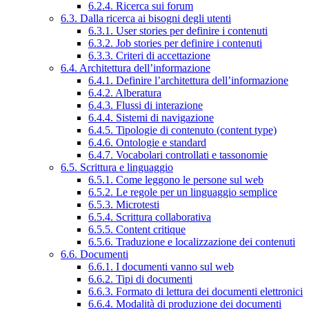
6.2.4. Ricerca sui forum
6.3. Dalla ricerca ai bisogni degli utenti
6.3.1. User stories per definire i contenuti
6.3.2. Job stories per definire i contenuti
6.3.3. Criteri di accettazione
6.4. Architettura dell’informazione
6.4.1. Definire l’architettura dell’informazione
6.4.2. Alberatura
6.4.3. Flussi di interazione
6.4.4. Sistemi di navigazione
6.4.5. Tipologie di contenuto (content type)
6.4.6. Ontologie e standard
6.4.7. Vocabolari controllati e tassonomie
6.5. Scrittura e linguaggio
6.5.1. Come leggono le persone sul web
6.5.2. Le regole per un linguaggio semplice
6.5.3. Microtesti
6.5.4. Scrittura collaborativa
6.5.5. Content critique
6.5.6. Traduzione e localizzazione dei contenuti
6.6. Documenti
6.6.1. I documenti vanno sul web
6.6.2. Tipi di documenti
6.6.3. Formato di lettura dei documenti elettronici
6.6.4. Modalità di produzione dei documenti