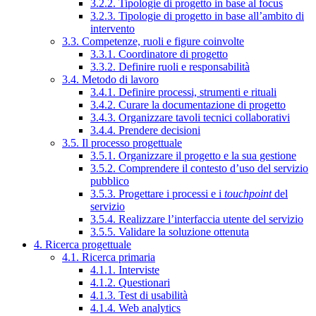
3.2.2. Tipologie di progetto in base al focus
3.2.3. Tipologie di progetto in base all’ambito di
intervento
3.3. Competenze, ruoli e figure coinvolte
3.3.1. Coordinatore di progetto
3.3.2. Definire ruoli e responsabilità
3.4. Metodo di lavoro
3.4.1. Definire processi, strumenti e rituali
3.4.2. Curare la documentazione di progetto
3.4.3. Organizzare tavoli tecnici collaborativi
3.4.4. Prendere decisioni
3.5. Il processo progettuale
3.5.1. Organizzare il progetto e la sua gestione
3.5.2. Comprendere il contesto d’uso del servizio
pubblico
3.5.3. Progettare i processi e i
touchpoint
del
servizio
3.5.4. Realizzare l’interfaccia utente del servizio
3.5.5. Validare la soluzione ottenuta
4. Ricerca progettuale
4.1. Ricerca primaria
4.1.1. Interviste
4.1.2. Questionari
4.1.3. Test di usabilità
4.1.4. Web analytics